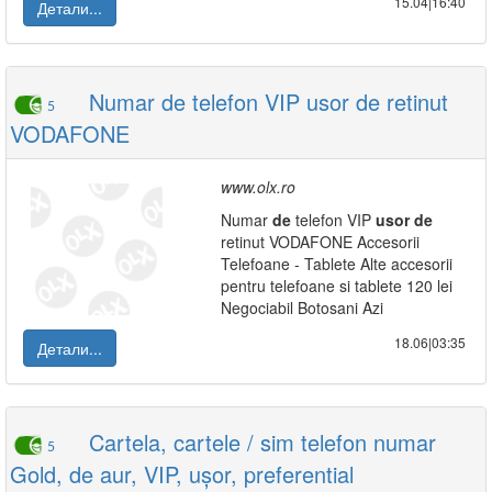
15.04|16:40
Детали...
Numar de telefon VIP usor de retinut
5
VODAFONE
www.olx.ro
Numar
de
telefon VIP
usor
de
retinut VODAFONE Accesorii
Telefoane - Tablete Alte accesorii
pentru telefoane si tablete 120 lei
Negociabil Botosani Azi
18.06|03:35
Детали...
Cartela, cartele / sim telefon numar
5
Gold, de aur, VIP, ușor, preferential