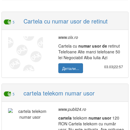
Cartela cu numar usor de retinut
5
www.olx.ro
Cartela cu
numar
usor
de
retinut
Telefoane Alte marci telefoane 50
lei Negociabil Alba Iulia Azi
03.03|22:57
Детали...
cartela telekom numar usor
5
www.publi24.ro
cartela
telekom
numar
usor
120
RON Cartela telekom cu număr
ușor. Nu este activata. Are opțiunea