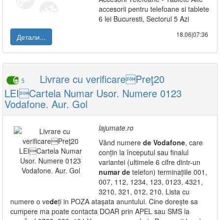
accesorii pentru telefoane si tablete
6 lei Bucuresti, Sectorul 5 Azi
18.06|07:36
Детали...
Livrare cu verificarePreţ20
5
LEICartela Numar Usor. Numere 0123
Vodafone. Aur. Gol
lajumate.ro
Vând numere
de
Vodafone
, care
conțin la începutul sau finalul
variantei (ultimele 6 cifre dintr-un
numar
de
telefon) terminațiile 001,
007, 112, 1234, 123, 0123, 4321,
3210, 321, 012, 210. Lista cu
numere o ve
de
ți in POZA atașata anuntului. Cine dorește sa
cumpere ma poate contacta DOAR prin APEL sau SMS la