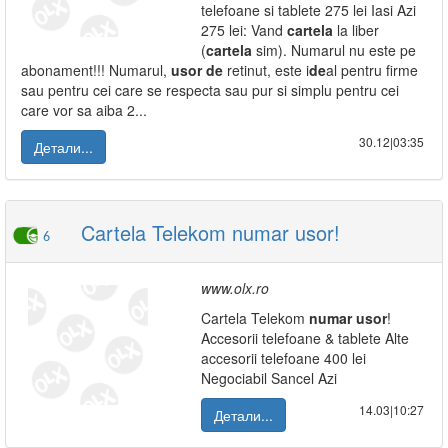
telefoane si tablete 275 lei Iasi Azi
275 lei: Vand
cartela
la liber
(
cartela
sim). Numarul nu este pe
abonament!!! Numarul,
usor
de
retinut, este i
de
al pentru firme
sau pentru cei care se respecta sau pur si simplu pentru cei
care vor sa aiba 2...
30.12|03:35
Детали...
Cartela Telekom numar usor!
6
www.olx.ro
Cartela Telekom
numar
usor
!
Accesorii telefoane & tablete Alte
accesorii telefoane 400 lei
Negociabil Sancel Azi
14.03|10:27
Детали...