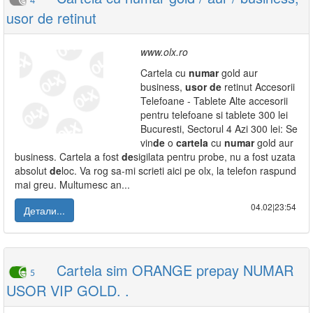
4
usor de retinut
www.olx.ro
Cartela cu
numar
gold aur
business,
usor
de
retinut Accesorii
Telefoane - Tablete Alte accesorii
pentru telefoane si tablete 300 lei
Bucuresti, Sectorul 4 Azi 300 lei: Se
vin
de
o
cartela
cu
numar
gold aur
business. Cartela a fost
de
sigilata pentru probe, nu a fost uzata
absolut
de
loc. Va rog sa-mi scrieti aici pe olx, la telefon raspund
mai greu. Multumesc an...
04.02|23:54
Детали...
Cartela sim ORANGE prepay NUMAR
5
USOR VIP GOLD. .