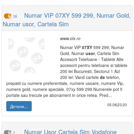
Numar VIP 07XY 599 299, Numar Gold,
16
Numar usor, Cartela Sim
www.olx.ro
Numar VIP
07XY
599 299, Numar
Gold, Numar
usor
, Cartela Sim
Accesorii Telefoane - Tablete Alte
accesorii pentru telefoane si tablete
200 lei Bucuresti, Sectorul 1 Azi
200 lei: Vand cartele
de
telefon,
prepaid cu numere preferentiale, numere usoare, numere Vip,
numere gold, numere speciale. 07xy 599 299 Numerele pot fi
portate sau trecute pe abonament in orice retea. Pred...
05.08|23:20
Детали...
Numar Usor Cartela Sim Vodafone
2