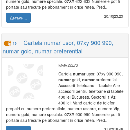
numere gold, numere speciale.
07XY
622 633 Numerele pot fi
portate sau trecute pe abonament in orice retea. Pred...
20.10|23:23
Детали...
Cartela numar ușor, 07xy 900 990,
19
numar gold, numar preferențial
www.olx.ro
Cartela
numar
ușor, 07xy 900 990,
numar
gold,
numar
preferențial
Accesorii Telefoane - Tablete Alte
accesorii pentru telefoane si tablete
400 lei Bucuresti, Sectorul 1 Azi
400 lei: Vand cartele
de
telefon,
prepaid cu numere preferentiale, numere usoare, numere Vip,
numere gold, numere speciale.
07XY
900 990 Numerele pot fi
portate sau trecute pe abonament in orice retea. Pred...
31.07|15:45