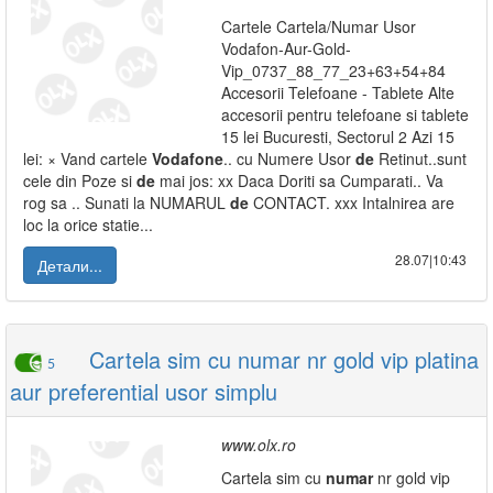
Cartele Cartela/Numar Usor
Vodafon-Aur-Gold-
Vip_0737_88_77_23+63+54+84
Accesorii Telefoane - Tablete Alte
accesorii pentru telefoane si tablete
15 lei Bucuresti, Sectorul 2 Azi 15
lei: × Vand cartele
Vodafone
.. cu Numere Usor
de
Retinut..sunt
cele din Poze si
de
mai jos: xx Daca Doriti sa Cumparati.. Va
rog sa .. Sunati la NUMARUL
de
CONTACT. xxx Intalnirea are
loc la orice statie...
28.07|10:43
Детали...
Cartela sim cu numar nr gold vip platina
5
aur preferential usor simplu
www.olx.ro
Cartela sim cu
numar
nr gold vip