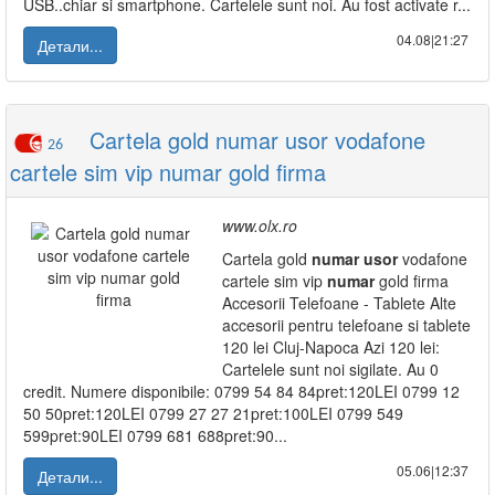
USB..chiar si smartphone. Cartelele sunt noi. Au fost activate r...
04.08|21:27
Детали...
Cartela gold numar usor vodafone
26
cartele sim vip numar gold firma
www.olx.ro
Cartela gold
numar
usor
vodafone
cartele sim vip
numar
gold firma
Accesorii Telefoane - Tablete Alte
accesorii pentru telefoane si tablete
120 lei Cluj-Napoca Azi 120 lei:
Cartelele sunt noi sigilate. Au 0
credit. Numere disponibile: 0799 54 84 84pret:120LEI 0799 12
50 50pret:120LEI 0799 27 27 21pret:100LEI 0799 549
599pret:90LEI 0799 681 688pret:90...
05.06|12:37
Детали...