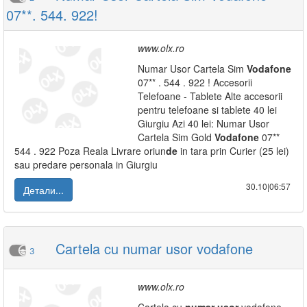
07**. 544. 922!
www.olx.ro
Numar Usor Cartela Sim
Vodafone
07** . 544 . 922 ! Accesorii
Telefoane - Tablete Alte accesorii
pentru telefoane si tablete 40 lei
Giurgiu Azi 40 lei: Numar Usor
Cartela Sim Gold
Vodafone
07**
544 . 922 Poza Reala Livrare oriun
de
in tara prin Curier (25 lei)
sau predare personala in Giurgiu
30.10|06:57
Детали...
Cartela cu numar usor vodafone
3
www.olx.ro