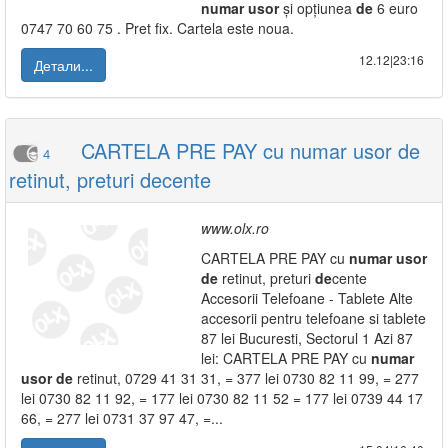
numar
usor
și opțiunea
de
6 euro
0747 70 60 75 . Pret fix. Cartela este noua.
12.12|23:16
Детали...
CARTELA PRE PAY cu numar usor de
4
retinut, preturi decente
www.olx.ro
CARTELA PRE PAY cu
numar
usor
de
retinut, preturi
de
cente
Accesorii Telefoane - Tablete Alte
accesorii pentru telefoane si tablete
87 lei Bucuresti, Sectorul 1 Azi 87
lei: CARTELA PRE PAY cu
numar
usor
de
retinut, 0729 41 31 31, = 377 lei 0730 82 11 99, = 277
lei 0730 82 11 92, = 177 lei 0730 82 11 52 = 177 lei 0739 44 17
66, = 277 lei 0731 37 97 47, =...