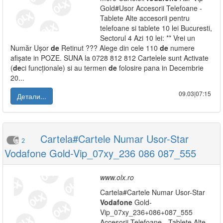
Gold#Usor Accesorii Telefoane -
Tablete Alte accesorii pentru
telefoane si tablete 10 lei Bucuresti,
Sectorul 4 Azi 10 lei: ** Vrei un
Număr Ușor
de
Retinut ??? Alege din cele 110
de
numere
afișate in POZE. SUNA la 0728 812 812 Cartelele sunt Activate
(
de
ci funcționale) si au termen
de
folosire pana in Decembrie
20...
09.03|07:15
Детали...
Cartela#Cartele Numar Usor-Star
2
Vodafone Gold-Vip_07xy_236 086 087_555
www.olx.ro
Cartela#Cartele Numar Usor-Star
Vodafone
Gold-
Vip_07xy_236+086+087_555
Accesorii Telefoane - Tablete Alte