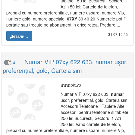
tablete 150 lei Bucuresti, Sectorul 1
Azi 150 lei: Cartele
de
telefon,
prepaid cu numere preferentiale, numere usoare, numere Vip,
numere gold, numere speciale.
07XY
30 40 20 Numerele pot fi
portate sau trecute pe abonament in orice retea. Predare ...
31.07|15:45
Детали...
Numar VIP 07xy 622 633, numar ușor,
4
preferențial, gold, Cartela sim
www.olx.ro
Numar VIP 07xy 622 633,
numar
ușor, preferențial, gold, Cartela sim
Accesorii Telefoane - Tablete Alte
accesorii pentru telefoane si tablete
250 lei Bucuresti, Sectorul 1 Azi
250 lei: Vand cartele
de
telefon,
prepaid cu numere preferentiale, numere usoare, numere Vip,