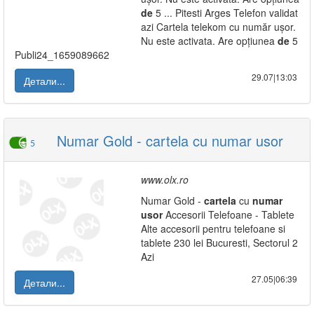
de
5 ... Pitesti Arges Telefon validat
azi Cartela telekom cu număr ușor.
Nu este activata. Are opțiunea
de
5
Publi24_1659089662
29.07|13:03
Детали...
Numar Gold - cartela cu numar usor
5
www.olx.ro
Numar Gold -
cartela
cu
numar
usor
Accesorii Telefoane - Tablete
Alte accesorii pentru telefoane si
tablete 230 lei Bucuresti, Sectorul 2
Azi
27.05|06:39
Детали...