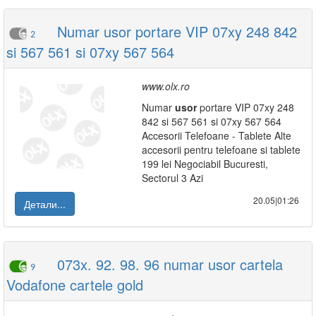
Numar usor portare VIP 07xy 248 842
2
si 567 561 si 07xy 567 564
www.olx.ro
Numar
usor
portare VIP 07xy 248
842 si 567 561 si 07xy 567 564
Accesorii Telefoane - Tablete Alte
accesorii pentru telefoane si tablete
199 lei Negociabil Bucuresti,
Sectorul 3 Azi
20.05|01:26
Детали...
073x. 92. 98. 96 numar usor cartela
9
Vodafone cartele gold