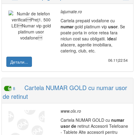
lajumate.ro
Cartela prepaid vodafone cu
numar
gold platinum vip
usor
. Se
poate porta in orice retea fara
niciun cost sau obligatii. I
de
al
afacere, agentie imobiliara,
catering, club, etc.
06.11|22:54
Детали...
Cartela NUMAR GOLD cu numar usor
8
de retinut
www.olx.ro
Cartela NUMAR GOLD cu
numar
usor
de
retinut Accesorii Telefoane
- Tablete Alte accesorii pentru