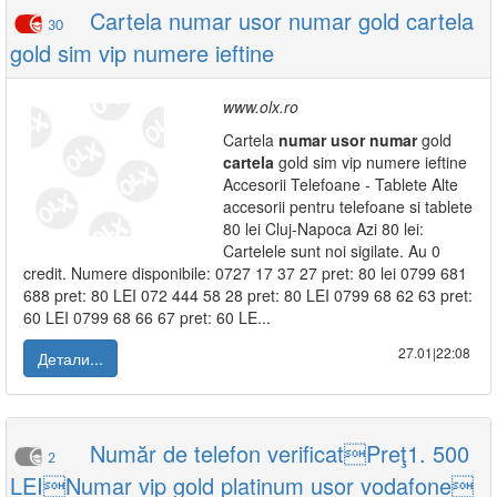
Cartela numar usor numar gold cartela
30
gold sim vip numere ieftine
www.olx.ro
Cartela
numar
usor
numar
gold
cartela
gold sim vip numere ieftine
Accesorii Telefoane - Tablete Alte
accesorii pentru telefoane si tablete
80 lei Cluj-Napoca Azi 80 lei:
Cartelele sunt noi sigilate. Au 0
credit. Numere disponibile: 0727 17 37 27 pret: 80 lei 0799 681
688 pret: 80 LEI 072 444 58 28 pret: 80 LEI 0799 68 62 63 pret:
60 LEI 0799 68 66 67 pret: 60 LE...
27.01|22:08
Детали...
Număr de telefon verificatPreţ1. 500
2
LEINumar vip gold platinum usor vodafone