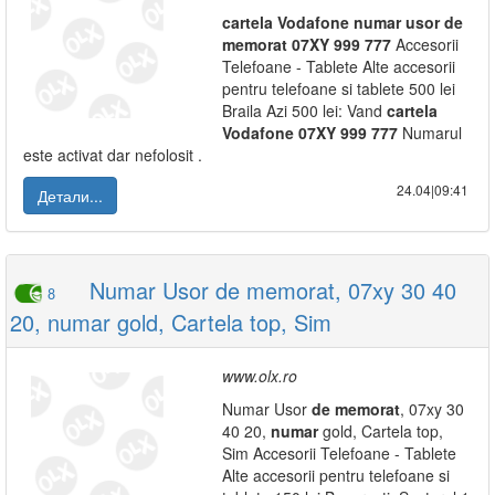
cartela
Vodafone
numar
usor
de
memorat
07XY
999
777
Accesorii
Telefoane - Tablete Alte accesorii
pentru telefoane si tablete 500 lei
Braila Azi 500 lei: Vand
cartela
Vodafone
07XY
999
777
Numarul
este activat dar nefolosit .
24.04|09:41
Детали...
Numar Usor de memorat, 07xy 30 40
8
20, numar gold, Cartela top, Sim
www.olx.ro
Numar Usor
de
memorat
, 07xy 30
40 20,
numar
gold, Cartela top,
Sim Accesorii Telefoane - Tablete
Alte accesorii pentru telefoane si