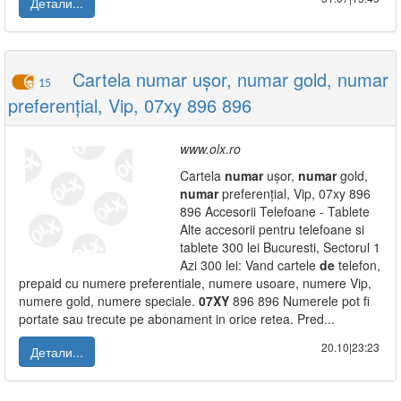
Детали...
Cartela numar ușor, numar gold, numar
15
preferențial, Vip, 07xy 896 896
www.olx.ro
Cartela
numar
ușor,
numar
gold,
numar
preferențial, Vip, 07xy 896
896 Accesorii Telefoane - Tablete
Alte accesorii pentru telefoane si
tablete 300 lei Bucuresti, Sectorul 1
Azi 300 lei: Vand cartele
de
telefon,
prepaid cu numere preferentiale, numere usoare, numere Vip,
numere gold, numere speciale.
07XY
896 896 Numerele pot fi
portate sau trecute pe abonament in orice retea. Pred...
20.10|23:23
Детали...