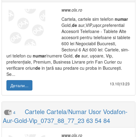
www.olx.ro
Cartela, cartele sim telefon
numar
Gold,
de
aur,VIP,ușor,preferential
Accesorii Telefoane - Tablete Alte
accesorii pentru telefoane si tablete
600 lei Negociabil Bucuresti,
Sectorul 6 Azi 600 lei: Cartele, sim-
uri telefon cu
numar
/numere Gold,
de
aur, ușoare, Vip,
preferențiale, Premium, Business Livrare prin Fan Curier cu
verificare oriun
de
in țară sau predare cu proba in București.
Se...
13.10|13:23
Детали...
Cartele Cartela/Numar Usor Vodafon-
4
Aur-Gold-Vip_0737_88_77_23 63 54 84
www.olx.ro