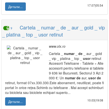
17.07|05:54
Детали...
Cartela _ numar _ de _ aur _ gold _ vip
9
_ platina _ top _ usor retinut
www.olx.ro
Cartela _
numar
_
de
_ aur _ gold
_ vip _ platina _ top _
usor
retinut
Accesorii Telefoane - Tablete » Alte
accesorii pentru telefoane si tablete
9 636 lei Bucuresti, Sectorul 3 Azi 2
000 €: Un
numar
de
aur,
usor
de
retinut, format 07xx.330.330.Este abonament, neutilizat, poate fi
portat în orice rețea.Schimb cu telefoane . Mai accept schimburi
cu bicicleta sau biciclete echipari superio...
10.03|19:08
Детали...