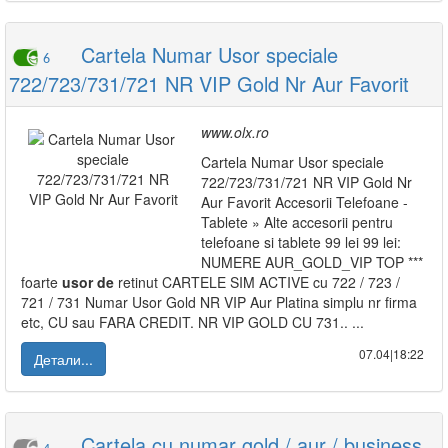
Cartela Numar Usor speciale
6
722/723/731/721 NR VIP Gold Nr Aur Favorit
www.olx.ro
Cartela Numar Usor speciale
722/723/731/721 NR VIP Gold Nr
Aur Favorit Accesorii Telefoane -
Tablete » Alte accesorii pentru
telefoane si tablete 99 lei 99 lei:
NUMERE AUR_GOLD_VIP TOP ***
foarte
usor
de
retinut CARTELE SIM ACTIVE cu 722 / 723 /
721 / 731 Numar Usor Gold NR VIP Aur Platina simplu nr firma
etc, CU sau FARA CREDIT. NR VIP GOLD CU 731.. ...
07.04|18:22
Детали...
Cartela cu numar gold / aur / business,