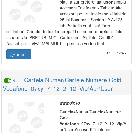
platina aur preferential
usor
simplu
Accesorii Telefoane - Tablete Alte
accesorii pentru telefoane si tablete
25 lei Bucuresti, Sectorul 2 Azi 25
lei: Preturile sunt fixe! Fara
schimburi! Cartele
de
telefon prepaid cu numere preferentiale,
usoare, vip. PRETURI MICI! Cartele noi. Sigilate. Credit 0.
Apasati pe ---VEZI MAI MULT--- pentru a ve
de
a toat...
11.08|17:45
Детали...
Cartela Numar/Cartele Numere Gold
6
Vodafone_07xy_7_12_2_12_Vip/Aur/Usor
www.olx.ro
Cartela+Numar/Cartele+Numere
Gold
Vodafone
_07xy_7_12_2_12_Vip/A
ur/Usor Accesorii Telefoane -