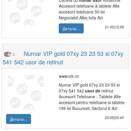
Cartela cu
numar
usor
vodafone
Accesorii telefoane & tablete Alte
accesorii telefoane 50 lei
Negociabil Alba Iulia Azi
21.02|12:58
Детали...
Numar VIP gold 07xy 23 23 53 si 07xy
3
541 542 usor de retinut
www.olx.ro
Numar VIP gold 07xy 23 23 53 si
07xy 541 542
usor
de
retinut
Accesorii Telefoane - Tablete Alte
accesorii pentru telefoane si tablete
199 lei Bucuresti, Sectorul 6 Azi
20.05|00:40
Детали...