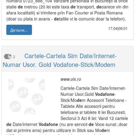
numărul 0723_888_104 Vanzare personala in București la orice
statie
de
metrou (20 lei este taxa
de
transport,
de
oarece vin din
afara localitatii) si trimitere prin Fan Courier si Posta Romana
(doar cu plata in avans -
de
taliile vi le comunic doar la telefon).
17.04|06:01
Детали...
Cartele-Cartela Sim Date/Internet-
2
Numar Usor. Gold Vodafone-Stick/Modem
www.olx.ro
Cartele-Cartela Sim Date/Internet-
Numar Usor.Gold
Vodafone
-
Stick/Mo
de
m Accesorii Telefoane -
Tablete Alte accesorii pentru
telefoane si tablete 8 lei Bucuresti,
Sectorul 3 Azi 8 lei: Vand 12 cartele
de
Date/internet
Vodafone
(nu are servicii
de
Voce-sunat..doar
dat si primire sms) pentru utilizare in Stick sau Mo
de
m