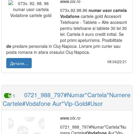
www.olx.ro
073x.92.98.96
numar
usor
cartela
Vodafone
cartele gold Accesorii
Telefoane - Tablete » Alte accesorii
pentru telefoane si tablete 30 lei 30
lei: Cartela 0 euro credit initial. Se
pot primi apeluri/sms. Posibilitate
de
predare personala in Cluj-Napoca. Livrare prin curier sau
posta romana in afara orasului Cluj-Napoca.
08.04|22:21
Детали...
0721_988_797#Numar*Cartela*Numere
5
Cartele#Vodafone Aur*Vip-Gold#Usor
www.olx.ro
0721_988_797#Numar*Cartela*Nu
mere Cartele#
Vodafone
Aur*Vip-