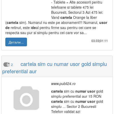
- Tablete » Alte accesorii pentru
telefoane si tablete 475 lei
Bucuresti, Sectorul 3 Azi 475 lei:
Vand
cartela
Orange la liber
(
cartela
sim). Numarul nu este pe abonament!!! Numarul,
usor
de
retinut, este i
de
al pentru firme sau pentru cei care se
respecta sau pur si simplu pentru cei care vor sa...
03.03|01:11
Детали...
cartela sim cu numar usor gold simplu
2
preferential aur
www.publi24.ro
cartela
sim cu
numar
usor
gold
simplu preferential aur 15 RON
cartela
sim cu
numar
usor
gold
simplu ... Sector 2 Bucuresti
Telefon validat azi