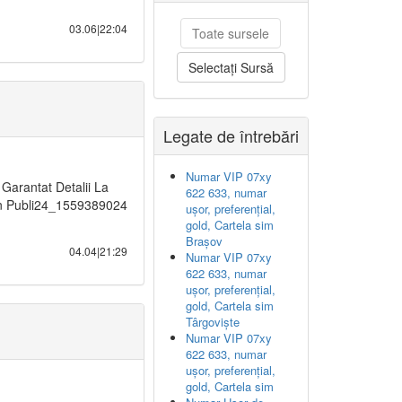
03.06|22:04
Toate sursele
Selectați Sursă
Legate de întrebări
Numar VIP 07xy
arantat Detalii La
622 633, numar
fon Publi24_1559389024
ușor, preferențial,
gold, Cartela sim
Brașov
04.04|21:29
Numar VIP 07xy
622 633, numar
ușor, preferențial,
gold, Cartela sim
Târgoviște
Numar VIP 07xy
622 633, numar
ușor, preferențial,
gold, Cartela sim