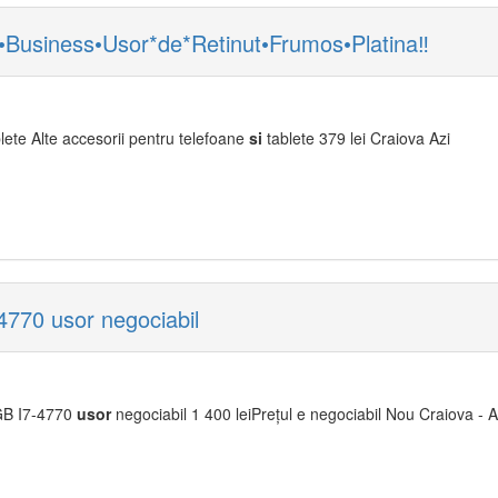
usiness•Usor*de*Retinut•Frumos•Platina‼️
lete Alte accesorii pentru telefoane
si
tablete 379 lei Craiova Azi
70 usor negociabil
B I7-4770
usor
negociabil 1 400 leiPrețul e negociabil Nou Craiova - A