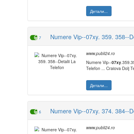
Детали...
Numere Vip--07xy. 359. 358--Det
7
www.publi24.ro
Numere Vip--
07xy
.359.3
Telefon ... Craiova Dolj
Детали...
Numere Vip--07xy. 374. 384--Det
6
www.publi24.ro