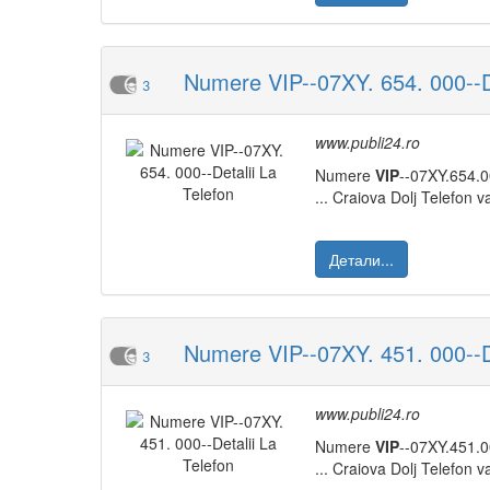
Numere VIP--07XY. 654. 000--De
3
www.publi24.ro
Numere
VIP
--07XY.654.0
... Craiova Dolj Telefon
Детали...
Numere VIP--07XY. 451. 000--De
3
www.publi24.ro
Numere
VIP
--07XY.451.
... Craiova Dolj Telefon 