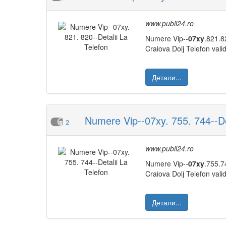
www.publi24.ro
Numere Vip--
07xy
.821.8
Craiova Dolj Telefon val
Детали...
Numere Vip--07xy. 755. 744--Det
2
www.publi24.ro
Numere Vip--
07xy
.755.7
Craiova Dolj Telefon val
Детали...