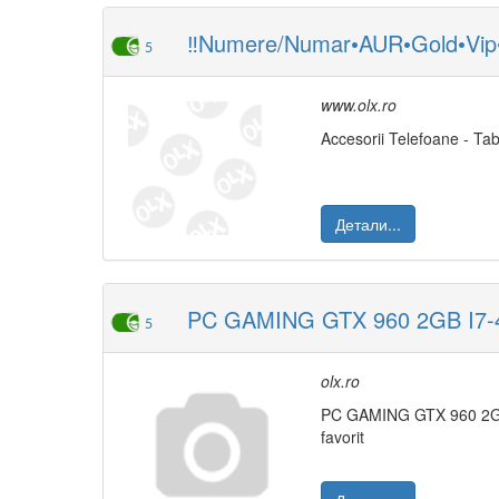
‼️Numere/Numar•AUR•Gold•Vip•B
5
www.olx.ro
Accesorii Telefoane - Tab
Детали...
PC GAMING GTX 960 2GB I7-47
5
olx.ro
PC GAMING GTX 960 2G
favorit