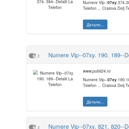
Numere Vip--
07xy
.374.3
Telefon ... Craiova Dolj
Детали...
Numere Vip--07xy. 190. 189--Det
2
www.publi24.ro
Numere Vip--
07xy
.190.1
Telefon ... Craiova Dolj 
Детали...
Numere Vip--07xy. 821. 820--Det
3