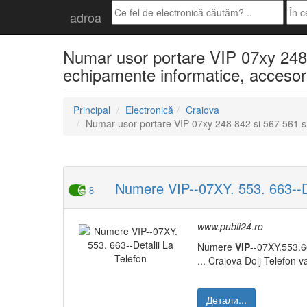
adroa
Numar usor portare VIP 07xy 248 8
echipamente informatice, accesori
Principal
Electronică
Craiova
Numar usor portare VIP 07xy 248 842 si 567 561 s
Numere VIP--07XY. 553. 663--De
8
www.publi24.ro
Numere
VIP
--07XY.553.
... Craiova Dolj Telefon 
Детали...