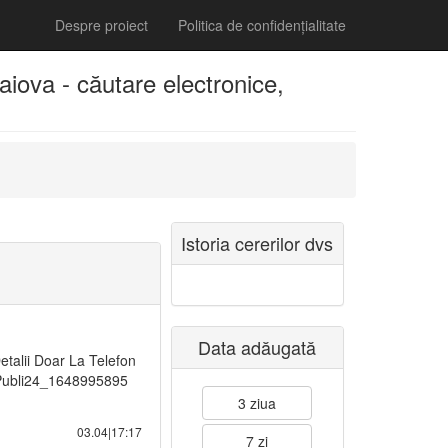
Despre proiect
Politica de confidențialitate
iova - căutare electronice,
Istoria cererilor dvs
Data adăugată
talii Doar La Telefon
 Publi24_1648995895
3 ziua
03.04|17:17
7 zi