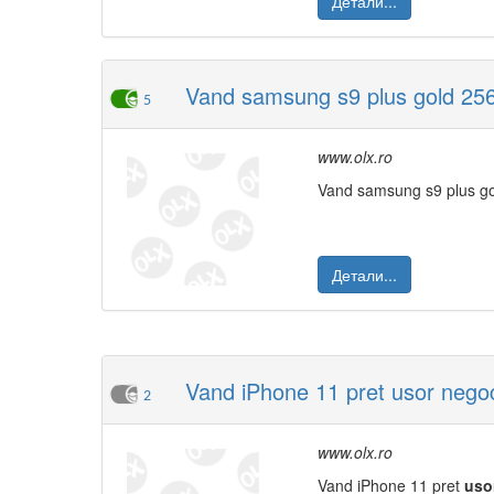
Детали...
Vand samsung s9 plus gold 256
5
www.olx.ro
Vand samsung s9 plus g
Детали...
Vand iPhone 11 pret usor negoc
2
www.olx.ro
Vand iPhone 11 pret
uso