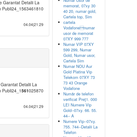
Numar Usor de
Garantat Detalii La
memorat, 07xy 30
fon Publi24_1563461810
40 20, numar gold,
Cartela top, Sim
cartela
04.04|21:29
Vodafonenumar
usor de memorat
07XY 999 777
Numar VIP 07XY
599 299, Numar
Gold, Numar usor,
Cartela Sim
Numar NOU Aur
Gold Platina Vip
Telekom 07XY 73
73 43 Orange
arantat Detalii La
Vodafone
n Publi24_1
561
025870
Număr de telefon
verificat Preţ1. 000
LEI Numere Vip
04.04|21:29
Gold--07xy. 66. 55.
44-- A
Numere Vip--07xy.
755. 744--Detalii La
Telefon