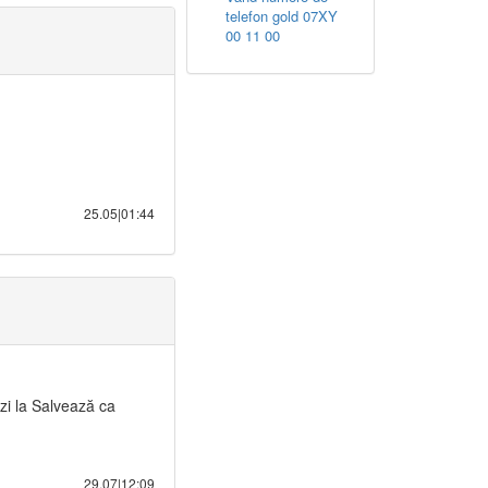
telefon gold 07XY
00 11 00
25.05|01:44
zi la Salvează ca
29.07|12:09