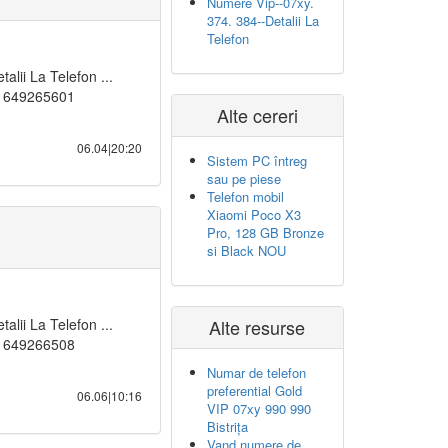
Numere Vip--07xy.
374. 384--Detalii La
Telefon
lii La Telefon ...
4_1649265601
Alte cereri
06.04|20:20
Sistem PC întreg
sau pe piese
Telefon mobil
Xiaomi Poco X3
Pro, 128 GB Bronze
si Black NOU
lii La Telefon ...
Alte resurse
4_1649266508
Numar de telefon
preferential Gold
06.06|10:16
VIP 07xy 990 990
Bistrița
Vand numere de