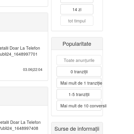
14 zi
tot timpul
Popularitate
alii Doar La Telefon
n Publi24_1648997701
Toate anunțurile
03.06|22:04
0 tranziții
Mai mult de 1 tranziție
1-5 tranziții
Mai mult de 10 conversii
talii Doar La Telefon
Surse de informații
 Publi24_1648997408