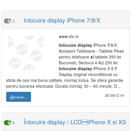
Inlocuire display iPhone 7/8/X
2
www.olx.ro
Inlocuire
display
iPhone
7
/8/X
Accesorii Telefoane - Tablete Piese
pentru telefoane
si
tablete 250 lei
Bucuresti, Sectorul 4 Azi 250 lei:
Inlocuire
display
iPhone X 8
7
Display original reconditionat cu
sticla de cea mai buna calitate, montaj inclus. Se ofera garantie
pentru lucrarea efectuata. Durata montaj: 30 – 60 minute. D...
30.04|12:14
Детали...
Înlocuire display / LCDiPhone X si XS
6