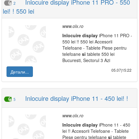
Inlocuire display iPhone 11 PRO - 550
2
lei! ! 550 lei
www.olx.ro
Inlocuire
display
iPhone 11 PRO -
550 lei !! 550 lei Accesorii
Telefoane - Tablete Piese pentru
telefoane
si
tablete 550 lei
Bucuresti, Sectorul 3 Azi
05.07|15:22
Детали...
Inlocuire display iPhone 11 - 450 lei! !
5
www.olx.ro
Inlocuire
display
iPhone 11 - 450
lei !! Accesorii Telefoane - Tablete
Piese pentru telefoane
si
tablete