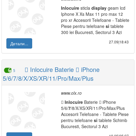
Inlocuire
sticla
display
geam lcd
Iphone X Xs Max 11 pro max 12
pro xr Accesorii Telefoane - Tablete
Piese pentru telefoane
si
tablete
300 lei Bucuresti, Sectorul 3 Azi
27.09|18:43
Детали...
 Inlocuire Baterie  iPhone
5
5/6/7/8/X/XS/XR/11/Pro/Max/Plus
www.olx.ro

Inlocuire
Baterie  iPhone
5/6/
7
/8/X/XS/XR/11/Pro/Max/Plus
Accesorii Telefoane - Tablete Piese
pentru telefoane
si
tablete Schimb
Bucuresti, Sectorul 3 Azi
19.05|05:27