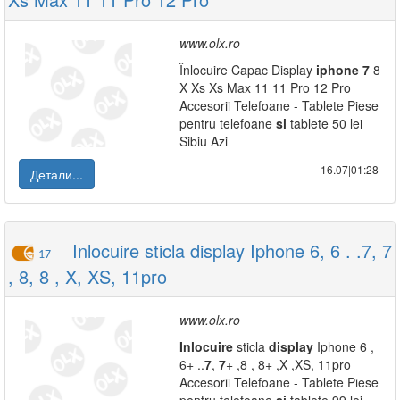
www.olx.ro
Înlocuire Capac Display
iphone
7
8
X Xs Xs Max 11 11 Pro 12 Pro
Accesorii Telefoane - Tablete Piese
pentru telefoane
si
tablete 50 lei
Sibiu Azi
16.07|01:28
Детали...
Inlocuire sticla display Iphone 6, 6 . .7, 7
17
, 8, 8 , X, XS, 11pro
www.olx.ro
Inlocuire
sticla
display
Iphone 6 ,
6+ ..
7
,
7
+ ,8 , 8+ ,X ,XS, 11pro
Accesorii Telefoane - Tablete Piese