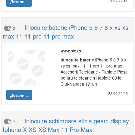
Детали...
Inlocuire baterie iPhone 5 6 7 8 x xs xs
2
max 11 11 pro 11 pro max
www.olx.ro
Inlocuire
baterie
iPhone 5 6
7
8 x
xs xs max 11 11 pro 11 pro max
Accesorii Telefoane - Tablete Piese
pentru telefoane
si
tablete 80 lei
Cluj-Napoca 1
7
iun
22.06|20:06
Детали...
Inlocuire schimbare sticla geam display
2
Iphone X XS XS Max 11 Pro Max