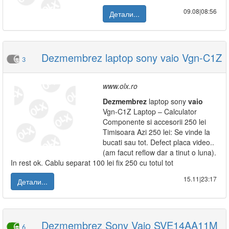
09.08|08:56
Детали...
Dezmembrez laptop sony vaio Vgn-C1Z
3
www.olx.ro
Dezmembrez
laptop sony
vaio
Vgn-C1Z Laptop – Calculator
Componente si accesorii 250 lei
Timisoara Azi 250 lei: Se vinde la
bucati sau tot. Defect placa video..
(am facut reflow dar a tinut o luna).
In rest ok. Cablu separat 100 lei fix 250 cu totul tot
15.11|23:17
Детали...
Dezmembrez Sony Vaio SVE14AA11M
6