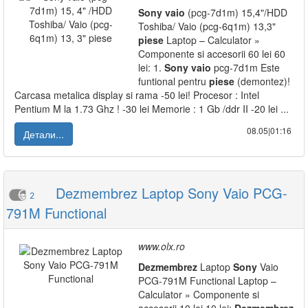
Sony
vaio
(pcg-7d1m) 15,4"/HDD
Toshiba/ Vaio (pcg-6q1m) 13,3"
piese
Laptop – Calculator »
Componente si accesorii 60 lei 60
lei: 1.
Sony
vaio
pcg-7d1m Este
funtional pentru
piese
(demontez)!
Carcasa metalica display si rama -50 lei! Procesor : Intel
Pentium M la 1.73 Ghz ! -30 lei Memorie : 1 Gb /ddr II -20 lei ...
08.05|01:16
Детали...
Dezmembrez Laptop Sony Vaio PCG-
2
791M Functional
www.olx.ro
Dezmembrez
Laptop
Sony
Vaio
PCG-791M Functional Laptop –
Calculator » Componente si