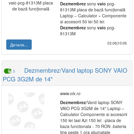
Dezmembrez
sony
vaio
pcg-
81313M placa de bază funcțională
Laptop – Calculator » Componente
si accesorii 50 lei 50 lei:
Dezmembrez
sony
vaio
pcg-
81313M
03.06|10:06
Детали...
Dezmembrez/Vand laptop SONY VAIO
5
PCG 3G2M de 14"
www.olx.ro
Dezmembrez
/Vand laptop SONY
VAIO PCG 3G2M de 14" Laptop –
Calculator Componente si accesorii
150 lei Iasi Azi 150 lei: -placa de
baza functionala - 70 RON -bateria
tine peste 1 ora sijumatate