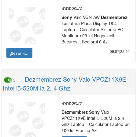
www.olx.ro
Sony
Vaio VGN-AW
Dezmembrez
Tastatura Placa Display 18.4
Laptop – Calculator Sisteme PC –
Monitoare 99 lei Negociabil
Bucuresti, Sectorul 6 Azi
09.07|22:40
Детали...
Dezmembrez Sony Vaio VPCZ11X9E
5
Intel i5-520M la 2. 4 Ghz
www.olx.ro
Dezmembrez
Sony
Vaio
VPCZ11X9E Intel i5-520M la 2.4
Ghz Laptop – Calculator Laptop-uri
100 lei Frasinu Azi