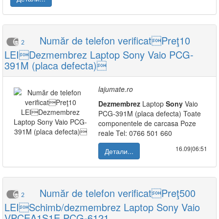
Număr de telefon verificatPreţ10
2
LEIDezmembrez Laptop Sony Vaio PCG-
391M (placa defecta)
lajumate.ro
Dezmembrez
Laptop
Sony
Vaio
PCG-391M (placa defecta) Toate
componentele de carcasa Poze
reale Tel: 0766 501 660
16.09|06:51
Детали...
Număr de telefon verificatPreţ500
2
LEISchimb/dezmembrez Laptop Sony Vaio
VPCEA1S1E PCG-6121