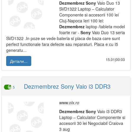
Dezmembrez
Sony
Vaio Duo 13
SVD1322 Laptop – Calculator
Componente si accesorii 100 lei
Cluj-Napoca Ieri 100 lei:
Dezmembrez
laptop /tableta model
foarte rar -
Sony
Vaio Duo 13 seria
SVD1322 .In poze se vede bateria si placa de baza care sunt
perfect functionale fara defecte sau reparaturi. Placa e cu I5
generatu...
15.01|00:03
Детали...
Dezmembrez Sony Vaio i3 DDR3
5
www.olx.ro
Dezmembrez
Sony
Vaio i3 DDR3
Laptop – Calculator Componente si
accesorii 30 lei Negociabil Craiova
3 aug