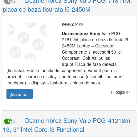
Dezmembrez Sony Vaio PCG-71811M,
2
placa de baza fisurata i5-2450M
www.olx.ro
Dezmembrez
Sony
Vaio PCG-
71811M, placa de baza fisurata i5-
2450M Laptop – Calculator
Componente si accesorii 50 lei
Cocorastii Colt Azi 50 lei:
&quot;Placa de faza defecta
(fisurata). Pret in functie de componenta. Vandut pana in
prezent: - caracsa display + bottomcase (disponibil palmrest +
touchpad); - display; - tastatura; - placa de baza...
14.03|05:54
Детали...
Dezmembrez Sony Vaio PCG-41218m
5
13, 3" Intel Core I3 Functional