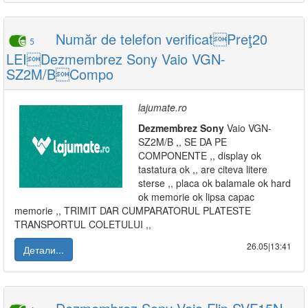
Număr de telefon verificatPreţ20
5
LEIDezmembrez Sony Vaio VGN-
SZ2M/BCompo
lajumate.ro
Dezmembrez
Sony
Vaio VGN-
SZ2M/B ,, SE DA PE
COMPONENTE ,, display ok
tastatura ok ,, are citeva litere
sterse ,, placa ok balamale ok hard
ok memorie ok lipsa capac
memorie ,, TRIMIT DAR CUMPARATORUL PLATESTE
TRANSPORTUL COLETULUI ,,
26.05|13:41
Детали...