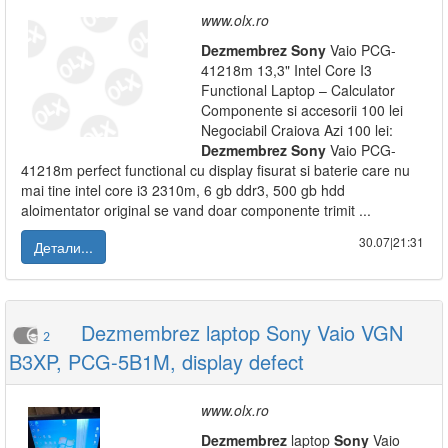
www.olx.ro
Dezmembrez
Sony
Vaio PCG-
41218m 13,3" Intel Core I3
Functional Laptop – Calculator
Componente si accesorii 100 lei
Negociabil Craiova Azi 100 lei:
Dezmembrez
Sony
Vaio PCG-
41218m perfect functional cu display fisurat si baterie care nu
mai tine intel core i3 2310m, 6 gb ddr3, 500 gb hdd
aloimentator original se vand doar componente trimit ...
30.07|21:31
Детали...
Dezmembrez laptop Sony Vaio VGN
2
B3XP, PCG-5B1M, display defect
www.olx.ro
Dezmembrez
laptop
Sony
Vaio