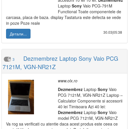
accesorii 10 lei 10 lei:
Dezmembrez
Laptop
Sony
Vaio PCG-791M
Functional Toate componentele de
carcasa, placa de baza. display Tastatura este defecta se vede
in poze Poze reale
30.03|05:38
Детали...
Dezmembrez Laptop Sony Vaio PCG
3
7121M, VGN-NR21Z
www.olx.ro
Dezmembrez
Laptop
Sony
Vaio
PCG 7121M, VGN-NR21Z Laptop –
Calculator Componente si accesorii
40 lei Timisoara Azi 40 lei:
Dezmembrez
Laptop
Sony
Vaio
model PCG 7121M, VGN-NR21Z
Va rog sa verificati cu atentie daca acest produs este ceea ce