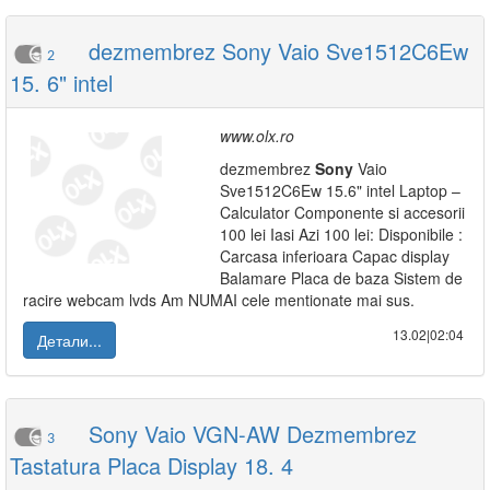
dezmembrez Sony Vaio Sve1512C6Ew
2
15. 6" intel
www.olx.ro
dezmembrez
Sony
Vaio
Sve1512C6Ew 15.6" intel Laptop –
Calculator Componente si accesorii
100 lei Iasi Azi 100 lei: Disponibile :
Carcasa inferioara Capac display
Balamare Placa de baza Sistem de
racire webcam lvds Am NUMAI cele mentionate mai sus.
13.02|02:04
Детали...
Sony Vaio VGN-AW Dezmembrez
3
Tastatura Placa Display 18. 4