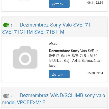
06.11|22:39
Детали...
Dezmembrez Sony Vaio SVE171
5
SVE171G11M SVE171B11M
olx.ro
Dezmembrez
Sony
Vaio SVE171
SVE171G11M SVE171B11M 30
leiUtilizat Blaj - Azi la Salvează ca
favorit
15.08|09:34
Детали...
Dezmembrez VAND/SCHIMB sony vaio
2
model VPCEE2M1E