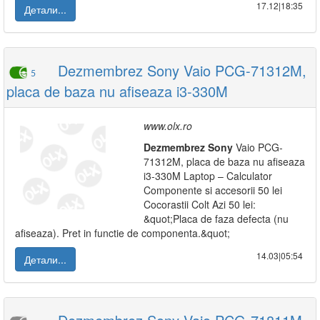
17.12|18:35
Детали...
Dezmembrez Sony Vaio PCG-71312M,
5
placa de baza nu afiseaza i3-330M
www.olx.ro
Dezmembrez
Sony
Vaio PCG-
71312M, placa de baza nu afiseaza
i3-330M Laptop – Calculator
Componente si accesorii 50 lei
Cocorastii Colt Azi 50 lei:
&quot;Placa de faza defecta (nu
afiseaza). Pret in functie de componenta.&quot;
14.03|05:54
Детали...