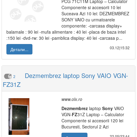
PCG 71C11M Laptop – Calculator
Componente si accesorii 10 lei
Suceava Azi 10 lei: DEZMEMBREZ
SONY VAIO cu urmatoarele
componente: -carcasa display+
balamale : 90 lei -mufa alimentare : 40 lei -placa de baza intel
:150 lei -dvd-rw: 30 lei -pamblica display: 40 lei -carcasa p...
03.12|15:32
Детали...
Dezmembrez laptop Sony VAIO VGN-
2
FZ31Z
www.olx.ro
Dezmembrez
laptop
Sony
VAIO
VGN-
FZ
31Z Laptop – Calculator
Componente si accesorii 120 lei
Bucuresti, Sectorul 2 Azi
22.05|23:44