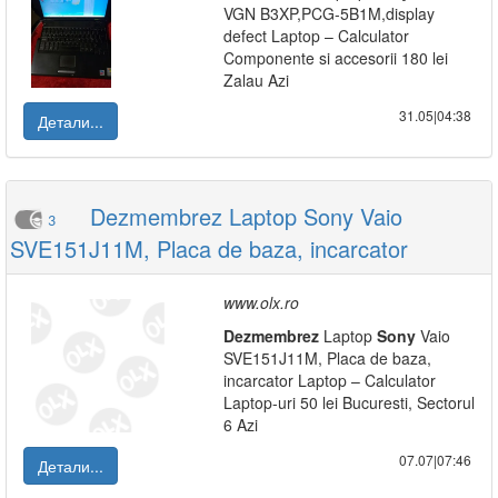
VGN B3XP,PCG-5B1M,display
defect Laptop – Calculator
Componente si accesorii 180 lei
Zalau Azi
31.05|04:38
Детали...
Dezmembrez Laptop Sony Vaio
3
SVE151J11M, Placa de baza, incarcator
www.olx.ro
Dezmembrez
Laptop
Sony
Vaio
SVE151J11M, Placa de baza,
incarcator Laptop – Calculator
Laptop-uri 50 lei Bucuresti, Sectorul
6 Azi
07.07|07:46
Детали...