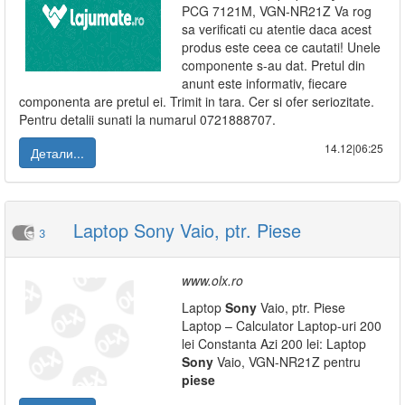
PCG 7121M, VGN-NR21Z Va rog
sa verificati cu atentie daca acest
produs este ceea ce cautati! Unele
componente s-au dat. Pretul din
anunt este informativ, fiecare
componenta are pretul ei. Trimit in tara. Cer si ofer seriozitate.
Pentru detalii sunati la numarul 0721888707.
14.12|06:25
Детали...
Laptop Sony Vaio, ptr. Piese
3
www.olx.ro
Laptop
Sony
Vaio, ptr. Piese
Laptop – Calculator Laptop-uri 200
lei Constanta Azi 200 lei: Laptop
Sony
Vaio, VGN-NR21Z pentru
piese