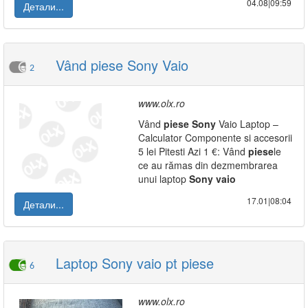
04.08|09:59
Детали...
Vând piese Sony Vaio
2
www.olx.ro
Vând
piese
Sony
Vaio Laptop –
Calculator Componente si accesorii
5 lei Pitesti Azi 1 €: Vând
piese
le
ce au rămas din dezmembrarea
unui laptop
Sony
vaio
17.01|08:04
Детали...
Laptop Sony vaio pt piese
6
www.olx.ro