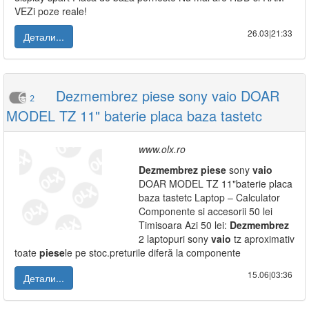
VEZi poze reale!
26.03|21:33
Детали...
Dezmembrez piese sony vaio DOAR
2
MODEL TZ 11" baterie placa baza tastetc
www.olx.ro
Dezmembrez
piese
sony
vaio
DOAR MODEL TZ 11"baterie placa
baza tastetc Laptop – Calculator
Componente si accesorii 50 lei
Timisoara Azi 50 lei:
Dezmembrez
2 laptopuri sony
vaio
tz aproximativ
toate
piese
le pe stoc.preturile diferă la componente
15.06|03:36
Детали...