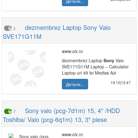
Детали...
dezmembrez Laptop Sony Vaio
2
SVE171G11M
www.olx.ro
dezmembrez Laptop
Sony
Vaio
SVE171G11M Laptop – Calculator
Laptop-uri 49 lei Medias Azi
19.10|12:47
Детали...
Sony vaio (pcg-7d1m) 15, 4" /HDD
7
Toshiba/ Vaio (pcg-6q1m) 13, 3" piese
www.olx.ro