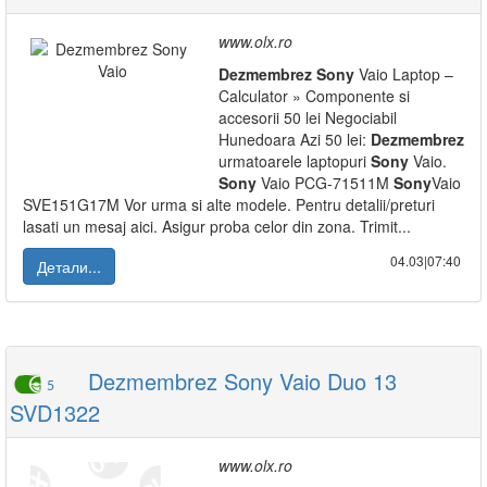
www.olx.ro
Dezmembrez
Sony
Vaio Laptop –
Calculator » Componente si
accesorii 50 lei Negociabil
Hunedoara Azi 50 lei:
Dezmembrez
urmatoarele laptopuri
Sony
Vaio.
Sony
Vaio PCG-71511M
Sony
Vaio
SVE151G17M Vor urma si alte modele. Pentru detalii/preturi
lasati un mesaj aici. Asigur proba celor din zona. Trimit...
04.03|07:40
Детали...
Dezmembrez Sony Vaio Duo 13
5
SVD1322
www.olx.ro