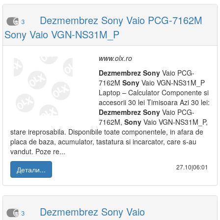
Dezmembrez Sony Vaio PCG-7162M
3
Sony Vaio VGN-NS31M_P
www.olx.ro
Dezmembrez
Sony
Vaio PCG-
7162M
Sony
Vaio VGN-NS31M_P
Laptop – Calculator Componente si
accesorii 30 lei Timisoara Azi 30 lei:
Dezmembrez
Sony
Vaio PCG-
7162M,
Sony
Vaio VGN-NS31M_P,
stare ireprosabila. Disponibile toate componentele, in afara de
placa de baza, acumulator, tastatura si incarcator, care s-au
vandut. Poze re...
27.10|06:01
Детали...
Dezmembrez Sony Vaio
3