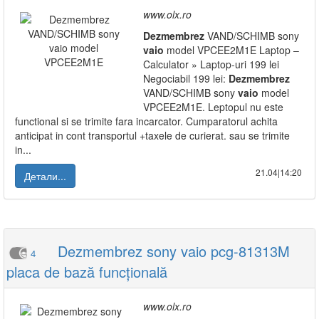
www.olx.ro
Dezmembrez
VAND/SCHIMB sony
vaio
model VPCEE2M1E Laptop –
Calculator » Laptop-uri 199 lei
Negociabil 199 lei:
Dezmembrez
VAND/SCHIMB sony
vaio
model
VPCEE2M1E. Leptopul nu este
functional si se trimite fara incarcator. Cumparatorul achita
anticipat in cont transportul +taxele de curierat. sau se trimite
in...
21.04|14:20
Детали...
Dezmembrez sony vaio pcg-81313M
4
placa de bază funcțională
www.olx.ro