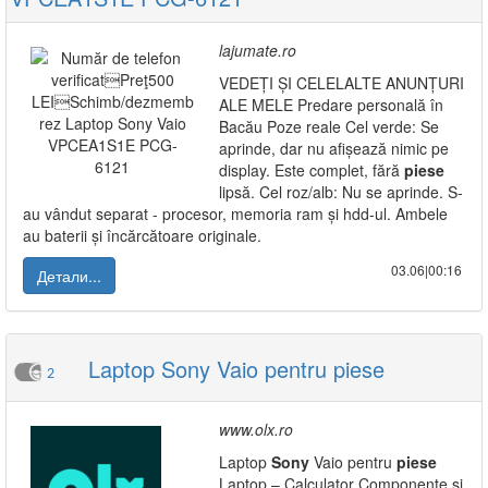
lajumate.ro
VEDEȚI ȘI CELELALTE ANUNȚURI
ALE MELE Predare personală în
Bacău Poze reale Cel verde: Se
aprinde, dar nu afișează nimic pe
display. Este complet, fără
piese
lipsă. Cel roz/alb: Nu se aprinde. S-
au vândut separat - procesor, memoria ram și hdd-ul. Ambele
au baterii și încărcătoare originale.
03.06|00:16
Детали...
Laptop Sony Vaio pentru piese
2
www.olx.ro
Laptop
Sony
Vaio pentru
piese
Laptop – Calculator Componente si