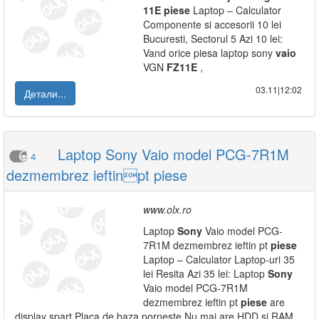
11E
piese
Laptop – Calculator
Componente si accesorii 10 lei
Bucuresti, Sectorul 5 Azi 10 lei:
Vand orice piesa laptop sony
vaio
VGN
FZ
11E
,
03.11|12:02
Детали...
Laptop Sony Vaio model PCG-7R1M
4
dezmembrez ieftinpt piese
www.olx.ro
Laptop
Sony
Vaio model PCG-
7R1M dezmembrez ieftin pt
piese
Laptop – Calculator Laptop-uri 35
lei Resita Azi 35 lei: Laptop
Sony
Vaio model PCG-7R1M
dezmembrez ieftin pt
piese
are
display spart Placa de baza porneste Nu mai are HDD si RAM