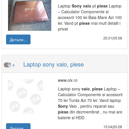
Laptop
Sony
vaio
pt
piese
Laptop
– Calculator Componente si
accesorii 100 lei Baia Mare Azi 100
lei: Vand pt
piese
mai mult detalii i
privat
25.01|05:58
Детали...
Laptop sony vaio, piese
4
www.olx.ro
Laptop sony
vaio
,
piese
Laptop –
Calculator Componente si accesorii
70 lei Turda Azi 70 lei: Vand laptop
Sony
Vaio , pentru reparat sau
piese
din dezmembrat , nu mai are
baterie si HDD .
15.04|20:28
Детали...