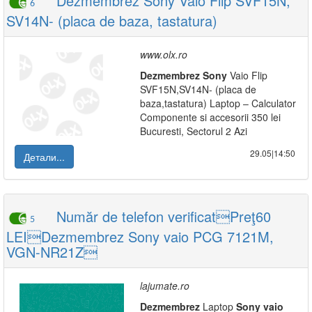
Dezmembrez Sony Vaio Flip SVF15N,
6
SV14N- (placa de baza, tastatura)
www.olx.ro
Dezmembrez
Sony
Vaio Flip
SVF15N,SV14N- (placa de
baza,tastatura) Laptop – Calculator
Componente si accesorii 350 lei
Bucuresti, Sectorul 2 Azi
29.05|14:50
Детали...
Număr de telefon verificatPreţ60
5
LEIDezmembrez Sony vaio PCG 7121M,
VGN-NR21Z
lajumate.ro
Dezmembrez
Laptop
Sony
vaio