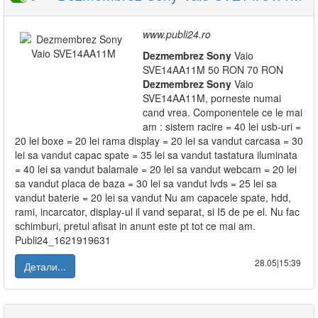
www.publi24.ro
Dezmembrez
Sony
Vaio
SVE14AA11M 50 RON 70 RON
Dezmembrez
Sony
Vaio
SVE14AA11M, porneste numai
cand vrea. Componentele ce le mai
am : sistem racire = 40 lei usb-uri =
20 lei boxe = 20 lei rama display = 20 lei sa vandut carcasa = 30
lei sa vandut capac spate = 35 lei sa vandut tastatura iluminata
= 40 lei sa vandut balamale = 20 lei sa vandut webcam = 20 lei
sa vandut placa de baza = 30 lei sa vandut lvds = 25 lei sa
vandut baterie = 20 lei sa vandut Nu am capacele spate, hdd,
rami, incarcator, display-ul il vand separat, si I5 de pe el. Nu fac
schimburi, pretul afisat in anunt este pt tot ce mai am.
Publi24_1621919631
28.05|15:39
Детали...