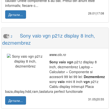
cautati! Unele componente s-au dat. Pretul din anunt este
informativ, fiecare c...
26.01|17:08
Детали...
Sony vaio vgn p21z display 8 inch,
2
dezmembrez
www.olx.ro
Sony
vaio
vgn
p21z display 8
inch, dezmembrez Laptop –
Calculator » Componente si
accesorii 99 lei 99 lei:
Dezmembrez
sony
vaio
mini 8 inch
vgn
p21z
Cablu display intrerupt Placa
baza,display,hdd,ram,tastatura perfect functionale
31.05|20:55
Детали...