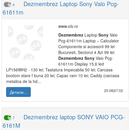
Dezmembrez Laptop Sony Vaio Pcg-
4
61611m
www.olx.ro
Dezmembrez
Laptop
Sony
Vaio
Pcg-61611m Laptop – Calculator
Componente si accesorii 99 lei
Bucuresti, Sectorul 4 Azi 99 lei:
Dezmembrez
Sony
Vaio Pcg-
61611m Display 15,6 led
LP156WH2 - 130 lei; Tastatura Impecabila 50 lei; Carcasa
bootom stare f buna 20 lei; Capac ram 10 lei; Caddy (carcasa
metalica de la hd...
25.08|07:02
Детали...
Dezmembrez laptop SONY VAIO PCG-
7
6161M