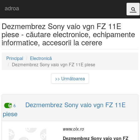
adroa
Dezmembrez Sony vaio vgn FZ 11E
piese - căutare electronice, echipamente
informatice, accesorii la cerere
Principal
Electronică
Dezmembrez Sony vaio vgn FZ 11E piese
>> Următoarea
Dezmembrez Sony vaio vgn FZ 11E
6
piese
www.olx.ro
Dezmembrez
Sony
vaio
vgn
FZ