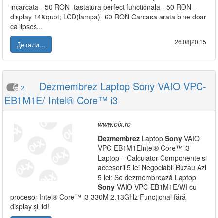
incarcata - 50 RON -tastatura perfect functionala - 50 RON -
display 14&quot; LCD(lampa) -60 RON Carcasa arata bine doar
ca lipses...
26.08|20:15
Детали...
Dezmembrez Laptop Sony VAIO VPC-
2
EB1M1E/ Intel® Core™ i3
www.olx.ro
Dezmembrez
Laptop
Sony
VAIO
VPC-EB1M1EIntel® Core™ i3
Laptop – Calculator Componente si
accesorii 5 lei Negociabil Buzau Azi
5 lei: Se dezmembrează Laptop
Sony
VAIO VPC-EB1M1E/WI cu
procesor Intel® Core™ i3-330M 2.13GHz Funcțional fără
display și lid!