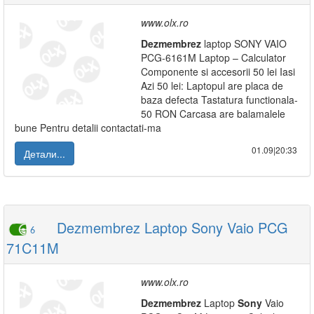
www.olx.ro
Dezmembrez
laptop SONY VAIO
PCG-6161M Laptop – Calculator
Componente si accesorii 50 lei Iasi
Azi 50 lei: Laptopul are placa de
baza defecta Tastatura functionala-
50 RON Carcasa are balamalele
bune Pentru detalii contactati-ma
01.09|20:33
Детали...
Dezmembrez Laptop Sony Vaio PCG
6
71C11M
www.olx.ro
Dezmembrez
Laptop
Sony
Vaio