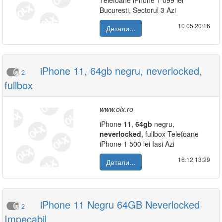
Telefoane iPhone 1 099 lei
Bucuresti, Sectorul 3 Azi
10.05|20:16
Детали...
iPhone 11, 64gb negru, neverlocked,
2
fullbox
www.olx.ro
iPhone
11
,
64gb
negru,
neverlocked
, fullbox Telefoane
iPhone 1 500 lei Iasi Azi
16.12|13:29
Детали...
iPhone 11 Negru 64GB Neverlocked
2
Impecabil