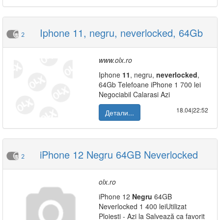
Iphone 11, negru, neverlocked, 64Gb
2
www.olx.ro
Iphone
11
, negru,
neverlocked
,
64Gb Telefoane iPhone 1 700 lei
Negociabil Calarasi Azi
18.04|22:52
Детали...
iPhone 12 Negru 64GB Neverlocked
2
olx.ro
iPhone 12
Negru
64GB
Neverlocked 1 400 leiUtilizat
Ploiesti - Azi la Salvează ca favorit