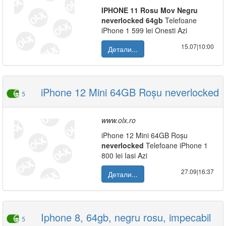
IPHONE
11
Rosu
Mov
Negru
neverlocked
64gb
Telefoane
iPhone 1 599 lei Onesti Azi
15.07|10:00
Детали...
iPhone 12 Mini 64GB Roșu neverlocked
5
www.olx.ro
iPhone 12 Mini 64GB Roșu
neverlocked
Telefoane iPhone 1
800 lei Iasi Azi
27.09|16:37
Детали...
Iphone 8, 64gb, negru rosu, impecabil
5