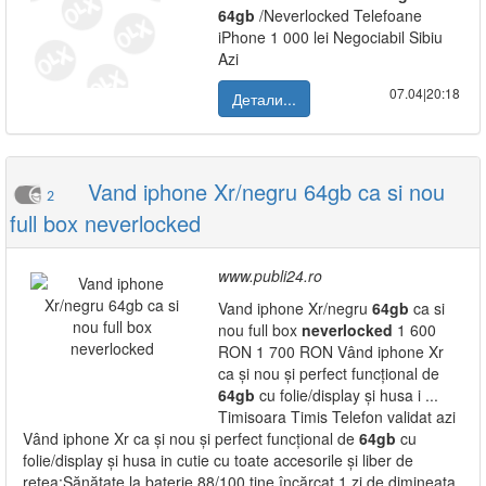
64gb
/Neverlocked Telefoane
iPhone 1 000 lei Negociabil Sibiu
Azi
07.04|20:18
Детали...
Vand iphone Xr/negru 64gb ca si nou
2
full box neverlocked
www.publi24.ro
Vand iphone Xr/negru
64gb
ca si
nou full box
neverlocked
1 600
RON 1 700 RON Vând iphone Xr
ca și nou și perfect funcțional de
64gb
cu folie/display și husa i ...
Timisoara Timis Telefon validat azi
Vând iphone Xr ca și nou și perfect funcțional de
64gb
cu
folie/display și husa in cutie cu toate accesorile și liber de
rețea:Sănătate la baterie 88/100 ține încărcat 1 zi de dimineața