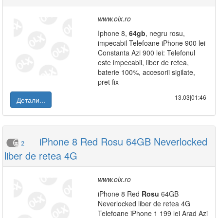
www.olx.ro
Iphone 8,
64gb
, negru rosu,
impecabil Telefoane iPhone 900 lei
Constanta Azi 900 lei: Telefonul
este impecabil, liber de retea,
baterie 100%, accesorii sigilate,
pret fix
13.03|01:46
Детали...
iPhone 8 Red Rosu 64GB Neverlocked
2
liber de retea 4G
www.olx.ro
iPhone 8 Red
Rosu
64GB
Neverlocked liber de retea 4G
Telefoane iPhone 1 199 lei Arad Azi