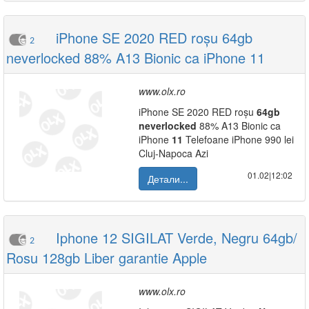
iPhone SE 2020 RED roșu 64gb
2
neverlocked 88% A13 Bionic ca iPhone 11
www.olx.ro
iPhone SE 2020 RED roșu
64gb
neverlocked
88% A13 Bionic ca
iPhone
11
Telefoane iPhone 990 lei
Cluj-Napoca Azi
01.02|12:02
Детали...
Iphone 12 SIGILAT Verde, Negru 64gb/
2
Rosu 128gb Liber garantie Apple
www.olx.ro