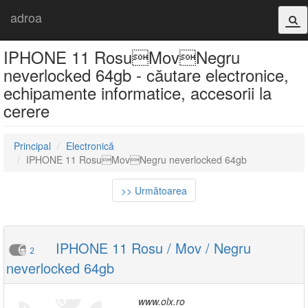
adroa
IPHONE 11 RosuMovNegru
neverlocked 64gb - căutare electronice,
echipamente informatice, accesorii la
cerere
Principal
Electronică
IPHONE 11 RosuMovNegru neverlocked 64gb
>> Următoarea
IPHONE 11 Rosu / Mov / Negru
2
neverlocked 64gb
www.olx.ro