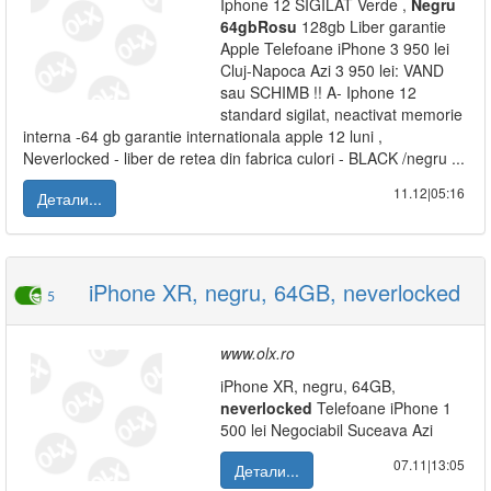
Iphone 12 SIGILAT Verde ,
Negru
64gb
Rosu
128gb Liber garantie
Apple Telefoane iPhone 3 950 lei
Cluj-Napoca Azi 3 950 lei: VAND
sau SCHIMB !! A- Iphone 12
standard sigilat, neactivat memorie
interna -64 gb garantie internationala apple 12 luni ,
Neverlocked - liber de retea din fabrica culori - BLACK /negru ...
11.12|05:16
Детали...
iPhone XR, negru, 64GB, neverlocked
5
www.olx.ro
iPhone XR, negru, 64GB,
neverlocked
Telefoane iPhone 1
500 lei Negociabil Suceava Azi
07.11|13:05
Детали...