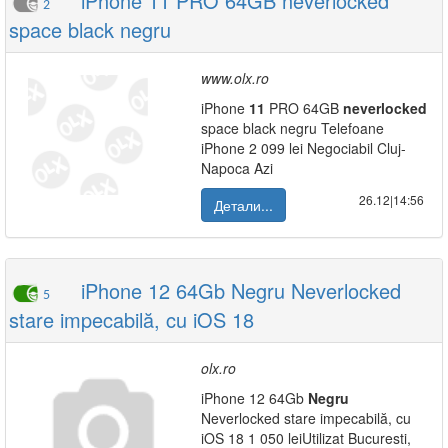
iPhone 11 PRO 64GB neverlocked
2
space black negru
www.olx.ro
iPhone
11
PRO 64GB
neverlocked
space black negru Telefoane
iPhone 2 099 lei Negociabil Cluj-
Napoca Azi
26.12|14:56
Детали...
iPhone 12 64Gb Negru Neverlocked
5
stare impecabilă, cu iOS 18
olx.ro
iPhone 12 64Gb
Negru
Neverlocked stare impecabilă, cu
iOS 18 1 050 leiUtilizat Bucuresti,