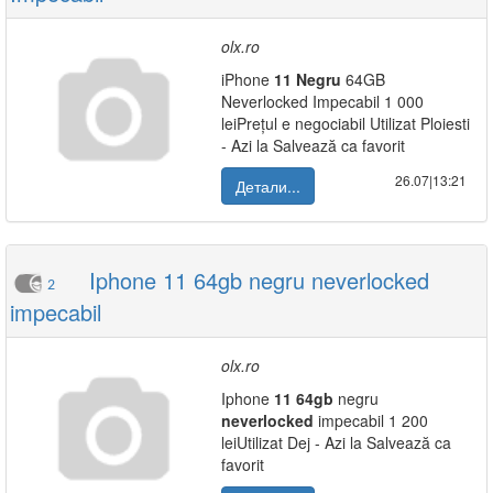
olx.ro
iPhone
11
Negru
64GB
Neverlocked Impecabil 1 000
leiPrețul e negociabil Utilizat Ploiesti
- Azi la Salvează ca favorit
26.07|13:21
Детали...
Iphone 11 64gb negru neverlocked
2
impecabil
olx.ro
Iphone
11
64gb
negru
neverlocked
impecabil 1 200
leiUtilizat Dej - Azi la Salvează ca
favorit