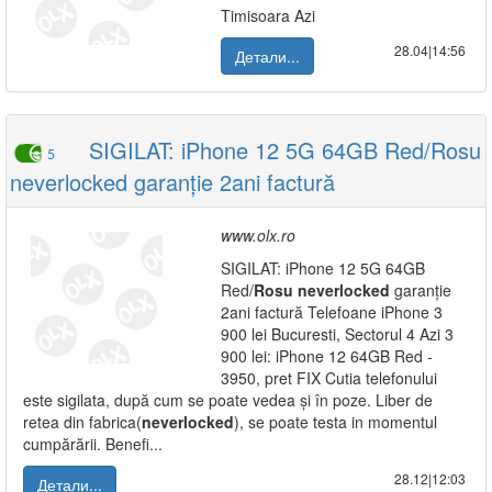
Timisoara Azi
28.04|14:56
Детали...
SIGILAT: iPhone 12 5G 64GB Red/Rosu
5
neverlocked garanție 2ani factură
www.olx.ro
SIGILAT: iPhone 12 5G 64GB
Red/
Rosu
neverlocked
garanție
2ani factură Telefoane iPhone 3
900 lei Bucuresti, Sectorul 4 Azi 3
900 lei: iPhone 12 64GB Red -
3950, pret FIX Cutia telefonului
este sigilata, după cum se poate vedea și în poze. Liber de
retea din fabrica(
neverlocked
), se poate testa in momentul
cumpărării. Benefi...
28.12|12:03
Детали...