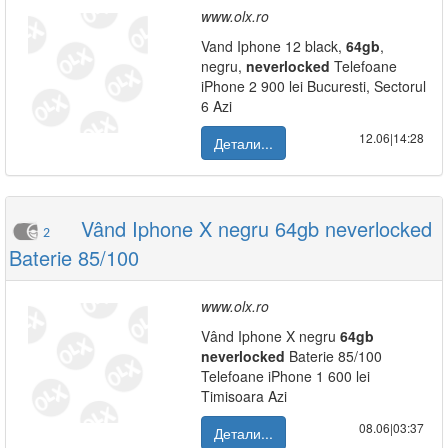
www.olx.ro
Vand Iphone 12 black,
64gb
,
negru,
neverlocked
Telefoane
iPhone 2 900 lei Bucuresti, Sectorul
6 Azi
12.06|14:28
Детали...
Vând Iphone X negru 64gb neverlocked
2
Baterie 85/100
www.olx.ro
Vând Iphone X negru
64gb
neverlocked
Baterie 85/100
Telefoane iPhone 1 600 lei
Timisoara Azi
08.06|03:37
Детали...