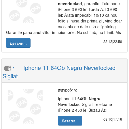
neverlocked
, garantie. Telefoane
iPhone 3 690 lei Turda Azi 3 690
lei: Arata impecabil 10/10 ca nou
folie si husa din prima zi , vine doar
cu cablu de date usb-c lightning.
Garantie pana anul viitor in noiembrie. Nu schimb, nu trimit. Ms
22.12|22:50
Детали...
Iphone 11 64Gb Negru Neverlocked
2
Sigilat
www.olx.ro
Iphone
11
64Gb
Negru
Neverlocked Sigilat Telefoane
iPhone 2 450 lei Buzau Azi
08.10|17:16
Детали...