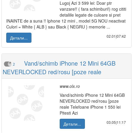
Lugoj Azi 3 599 lei: Doar ptr
vanzare!! ( fara schimburi!) rog cititi
detaliile legate de culoare si pret
INAINTE de a suna !! Iphone 12 mini , model 5G NOU neactivat
Culori = White { ALB } sau Black { NEGRU } memorie ...
02.01|07:42
Детали...
Vand/schimb iPhone 12 Mini 64GB
2
NEVERLOCKED red/rosu [poze reale
www.olx.ro
Vand/schimb iPhone 12 Mini 64GB
NEVERLOCKED red/rosu [poze
reale Telefoane iPhone 1 550 lei
Pitesti Azi
03.05|11:17
Детали...