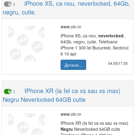
iPhone XS, ca nou, neverlocked, 64Gb,
2
negru, cutie.
www.olx.ro
iPhone XS, ca nou,
neverlocked
,
64Gb, negru, cutie. Telefoane
iPhone 1 300 lei Bucuresti, Sectorul
6 10 apr
04.05|17:35
Детали...
IPhone XR (la fel ca xs sau xs max)
5
Negru Neverlocked 64GB cutie
www.olx.ro
IPhone XR (la fel ca xs sau xs max)
Negru
Neverlocked 64GB cutie