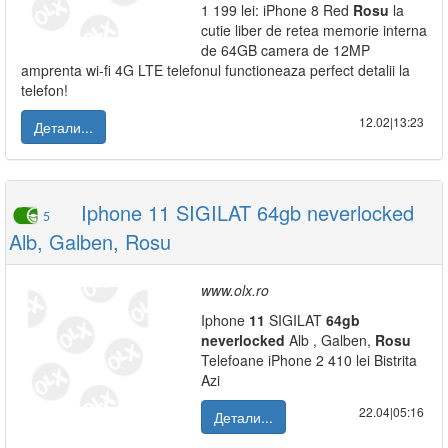
1 199 lei: iPhone 8 Red
Rosu
la
cutie liber de retea memorie interna
de 64GB camera de 12MP
amprenta wi-fi 4G LTE telefonul functioneaza perfect detalii la
telefon!
12.02|13:23
Детали...
Iphone 11 SIGILAT 64gb neverlocked
5
Alb, Galben, Rosu
www.olx.ro
Iphone
11
SIGILAT
64gb
neverlocked
Alb , Galben,
Rosu
Telefoane iPhone 2 410 lei Bistrita
Azi
22.04|05:16
Детали...