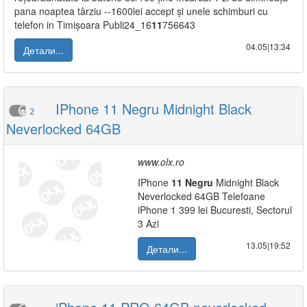
pana noaptea târziu --1600lei accept și unele schimburi cu
telefon in Timișoara Publi24_16
11
756643
04.05|13:34
Детали...
IPhone 11 Negru Midnight Black
2
Neverlocked 64GB
www.olx.ro
IPhone
11
Negru
Midnight Black
Neverlocked 64GB Telefoane
iPhone 1 399 lei Bucuresti, Sectorul
3 Azi
13.05|19:52
Детали...