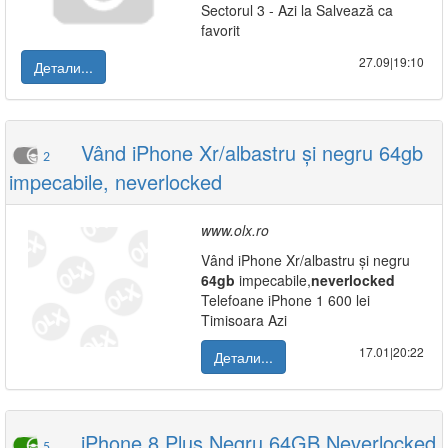
Sectorul 3 - Azi la Salvează ca
favorit
27.09|19:10
Детали...
Vând iPhone Xr/albastru și negru 64gb
2
impecabile, neverlocked
www.olx.ro
Vând iPhone Xr/albastru și negru
64gb
impecabile,
neverlocked
Telefoane iPhone 1 600 lei
Timisoara Azi
17.01|20:22
Детали...
iPhone 8 Plus Negru 64GB Neverlocked
5