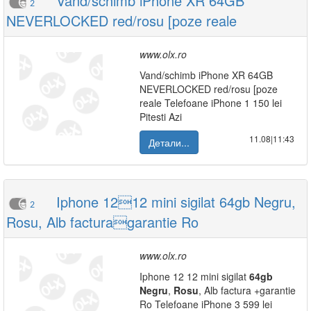
Vand/schimb iPhone XR 64GB
2
NEVERLOCKED red/rosu [poze reale
www.olx.ro
Vand/schimb iPhone XR 64GB
NEVERLOCKED red/rosu [poze
reale Telefoane iPhone 1 150 lei
Pitesti Azi
11.08|11:43
Детали...
Iphone 1212 mini sigilat 64gb Negru,
2
Rosu, Alb facturagarantie Ro
www.olx.ro
Iphone 12 12 mini sigilat
64gb
Negru
,
Rosu
, Alb factura +garantie
Ro Telefoane iPhone 3 599 lei