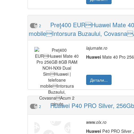
Preţ400 EURHuawei Mate 40
2
mobileIntorsura Buzaului, Covasna
lajumate.ro
Huawei
Mate 40 Pro 25
Детали...
Huawei P40 PRO Silver, 256G
2
www.olx.ro
Huawei
P40 PRO Silver 