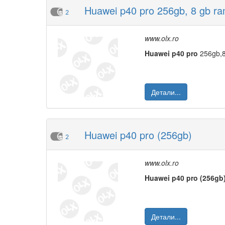
Huawei p40 pro 256gb, 8 gb r
2
www.olx.ro
Huawei
p40
pro
256gb,8
Детали...
Huawei p40 pro (256gb)
2
www.olx.ro
Huawei
p40
pro
(256gb
Детали...