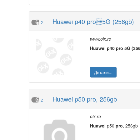
Huawei p40 pro5G (256gb)
2
www.olx.ro
Huawei
p40
pro
5G
(25
Детали...
Huawei p50 pro, 256gb
2
olx.ro
Huawei
p50
pro
, 256gb 