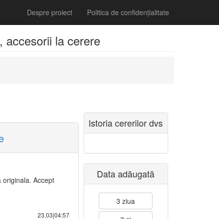
Despre proiect
Politica de confidențialitate
accesorii la cerere
Istoria cererilor dvs
e
Data adăugată
a originala. Accept
3 ziua
23.03|04:57