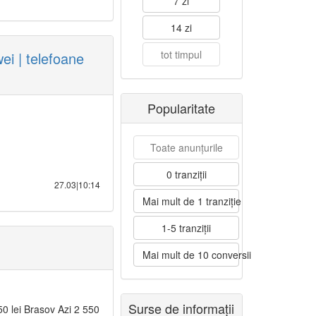
7 zi
14 zi
tot timpul
 | telefoane
Popularitate
Toate anunțurile
0 tranziții
27.03|10:14
Mai mult de 1 tranziție
1-5 tranziții
Mai mult de 10 conversii
Surse de informații
0 lei Brasov Azi 2 550