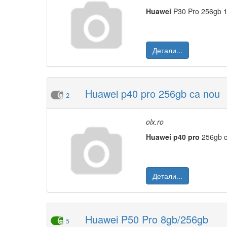
Huawei
P30 Pro 256gb 1 0
Детали...
Huawei p40 pro 256gb ca nou
2
olx.ro
Huawei
p40
pro
256gb ca
Детали...
Huawei P50 Pro 8gb/256gb
5