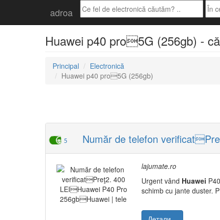
adroa
Huawei p40 pro5G (256gb) - căut
Principal
Electronică
Huawei p40 pro5G (256gb)
Număr de telefon verificatPr
5
lajumate.ro
Urgent vând
Huawei
P40 
schimb cu jante duster. 
Детали...