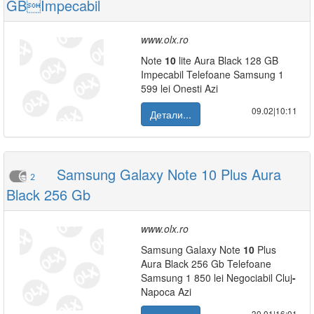
GBImpecabil
www.olx.ro
Note
10
lite Aura Black 128 GB
Impecabil Telefoane Samsung 1
599 lei Onesti Azi
09.02|10:11
Детали...
Samsung Galaxy Note 10 Plus Aura
2
Black 256 Gb
www.olx.ro
Samsung Galaxy Note
10
Plus
Aura Black 256 Gb Telefoane
Samsung 1 850 lei Negociabil Cluj
-
Napoca Azi
30.01|16:01