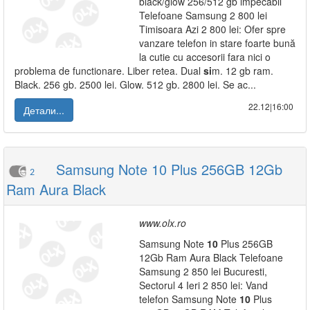
black/glow 256/512 gb impecabil
Telefoane Samsung 2 800 lei
Timisoara Azi 2 800 lei: Ofer spre
vanzare telefon in stare foarte bună
la cutie cu accesorii fara nici o
problema de functionare. Liber retea. Dual
si
m. 12 gb ram.
Black. 256 gb. 2500 lei. Glow. 512 gb. 2800 lei. Se ac...
22.12|16:00
Детали...
Samsung Note 10 Plus 256GB 12Gb
2
Ram Aura Black
www.olx.ro
Samsung Note
10
Plus 256GB
12Gb Ram Aura Black Telefoane
Samsung 2 850 lei Bucuresti,
Sectorul 4 Ieri 2 850 lei: Vand
telefon Samsung Note
10
Plus