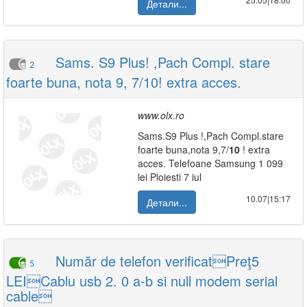
Детали...
Sams. S9 Plus! ,Pach Compl. stare
2
foarte buna, nota 9, 7/10! extra acces.
www.olx.ro
Sams.S9 Plus !,Pach Compl.stare
foarte buna,nota 9,7/
10
! extra
acces. Telefoane Samsung 1 099
lei Ploiesti 7 iul
10.07|15:17
Детали...
Număr de telefon verificatPreţ5
5
LEICablu usb 2. 0 a-b si null modem serial
cable