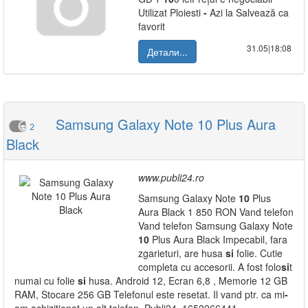
Utilizat Ploiesti
-
Azi la Salvează ca
favorit
31.05|18:08
Детали...
Samsung Galaxy Note 10 Plus Aura
2
Black
www.publi24.ro
Samsung Galaxy Note
10
Plus
Aura Black 1 850 RON Vand telefon
Vand telefon Samsung Galaxy Note
10
Plus Aura Black Impecabil, fara
zgarieturi, are husa
si
folie. Cutie
completa cu accesorii. A fost folo
si
t
numai cu folie
si
husa. Android 12, Ecran 6,8 , Memorie 12 GB
RAM, Stocare 256 GB Telefonul este resetat. Il vand ptr. ca mi
-