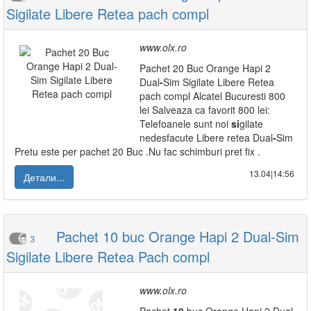
Sigilate Libere Retea pach compl
www.olx.ro
Pachet 20 Buc Orange Hapi 2
Dual
-
Sim Sigilate Libere Retea
pach compl Alcatel Bucuresti 800
lei Salveaza ca favorit 800 lei:
Telefoanele sunt noi
si
gilate
nedesfacute Libere retea Dual
-
Sim
Pretu este per pachet 20 Buc .Nu fac schimburi pret fix .
13.04|14:56
Детали...
Pachet 10 buc Orange Hapi 2 Dual-Sim
3
Sigilate Libere Retea Pach compl
www.olx.ro