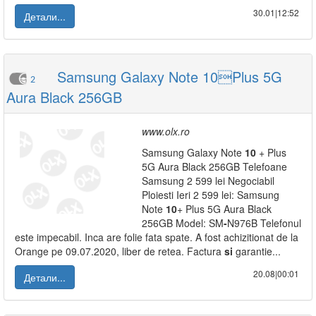
30.01|12:52
Детали...
Samsung Galaxy Note 10Plus 5G
2
Aura Black 256GB
www.olx.ro
Samsung Galaxy Note
10
+ Plus
5G Aura Black 256GB Telefoane
Samsung 2 599 lei Negociabil
Ploiesti Ieri 2 599 lei: Samsung
Note
10
+ Plus 5G Aura Black
256GB Model: SM
-
N976B Telefonul
este impecabil. Inca are folie fata spate. A fost achizitionat de la
Orange pe 09.07.2020, liber de retea. Factura
si
garantie...
20.08|00:01
Детали...