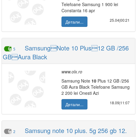
Telefoane Samsung 1 900 lei
Constanta 16 apr
25.04|00:21
Детали...
SamsungNote 10 Plus12 GB /256
5
GBAura Black
www.olx.ro
Samsung Note
10
Plus 12 GB /256
GB Aura Black Telefoane Samsung
2 200 lei Onesti Azi
18.09|11:07
Детали...
Samsung note 10 plus. 5g 256 gb 12.
2