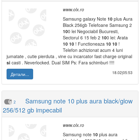
www.olx.ro
Samsung galaxy Note
10
plus Aura
Black 256gb Telefoane Samsung 2
10
0 lei Negociabil Bucuresti,
Sectorul 6 15 feb 2
10
0 lei: Arata
10
10
! Functioneaza
10
10
!
Telefon achizionat acum 4 luni
jumatate , cutie pierduta , vine cu incarcator fast charge original
si
casti . Neverlocked. Dual SIM Ps: Fara schimburi !!!!
18.02|05:53
Детали...
Samsung note 10 plus aura black/glow
2
256/512 gb impecabil
www.olx.ro
Samsung note
10
plus aura