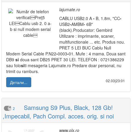
lajumate.ro
CABLU USB2.0 A
-
B, 1.8m, "CC
-
USB2
-
AMBM
-
6B"
(black).Producator: Gembird
Utilizare : imprimante, scaner,
multifunctionale ... etc. Produs nou.
PRET 5 LEI BUC Cablu Null
Modem Serial Cable P.N22
-
0003
-
01. Mufe : 4 mama. Doua sant
DB9
si
doua sant DB25 PRET 30 LEI. TELEFON : 0721386229
sau folo
si
ti mesageria Lajumate.ro Predare doar personal, nu
trimit cu ramburs.
02.03|23:01
Детали...
Samsung S9 Plus, Black, 128 Gb!
2
,Impecabil, Pach Compl. acces. orig. si noi
www.olx.ro