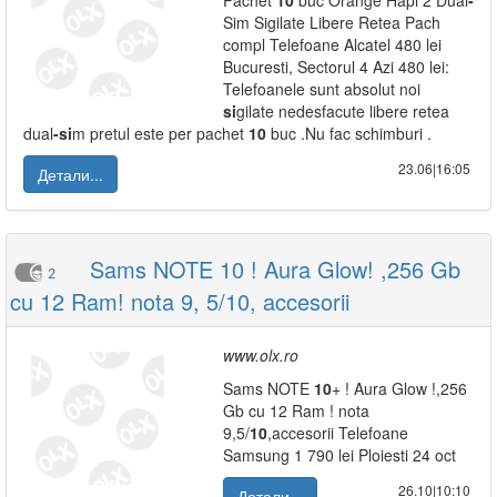
Pachet
10
buc Orange Hapi 2 Dual
-
Sim Sigilate Libere Retea Pach
compl Telefoane Alcatel 480 lei
Bucuresti, Sectorul 4 Azi 480 lei:
Telefoanele sunt absolut noi
si
gilate nedesfacute libere retea
dual
-
si
m pretul este per pachet
10
buc .Nu fac schimburi .
23.06|16:05
Детали...
Sams NOTE 10 ! Aura Glow! ,256 Gb
2
cu 12 Ram! nota 9, 5/10, accesorii
www.olx.ro
Sams NOTE
10
+ ! Aura Glow !,256
Gb cu 12 Ram ! nota
9,5/
10
,accesorii Telefoane
Samsung 1 790 lei Ploiesti 24 oct
26.10|10:10
Детали...