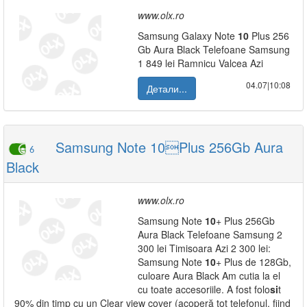
www.olx.ro
Samsung Galaxy Note
10
Plus 256
Gb Aura Black Telefoane Samsung
1 849 lei Ramnicu Valcea Azi
04.07|10:08
Детали...
Samsung Note 10Plus 256Gb Aura
6
Black
www.olx.ro
Samsung Note
10
+ Plus 256Gb
Aura Black Telefoane Samsung 2
300 lei Timisoara Azi 2 300 lei:
Samsung Note
10
+ Plus de 128Gb,
culoare Aura Black Am cutia la el
cu toate accesoriile. A fost folo
si
t
90% din timp cu un Clear view cover (acoperă tot telefonul, fiind