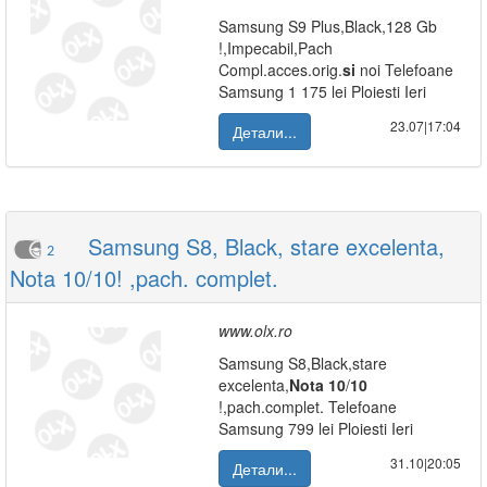
Samsung S9 Plus,Black,128 Gb
!,Impecabil,Pach
Compl.acces.orig.
si
noi Telefoane
Samsung 1 175 lei Ploiesti Ieri
23.07|17:04
Детали...
Samsung S8, Black, stare excelenta,
2
Nota 10/10! ,pach. complet.
www.olx.ro
Samsung S8,Black,stare
excelenta,
Nota
10
/
10
!,pach.complet. Telefoane
Samsung 799 lei Ploiesti Ieri
31.10|20:05
Детали...