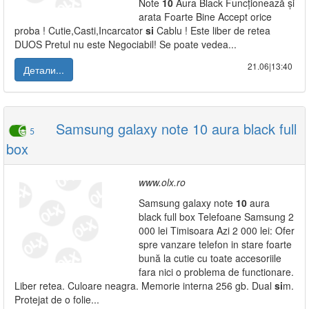
Note
10
Aura Black Funcționează și
arata Foarte Bine Accept orice
proba ! Cutie,Casti,Incarcator
si
Cablu ! Este liber de retea
DUOS Pretul nu este Negociabil! Se poate vedea...
21.06|13:40
Детали...
Samsung galaxy note 10 aura black full
5
box
www.olx.ro
Samsung galaxy note
10
aura
black full box Telefoane Samsung 2
000 lei Timisoara Azi 2 000 lei: Ofer
spre vanzare telefon in stare foarte
bună la cutie cu toate accesoriile
fara nici o problema de functionare.
Liber retea. Culoare neagra. Memorie interna 256 gb. Dual
si
m.
Protejat de o folie...