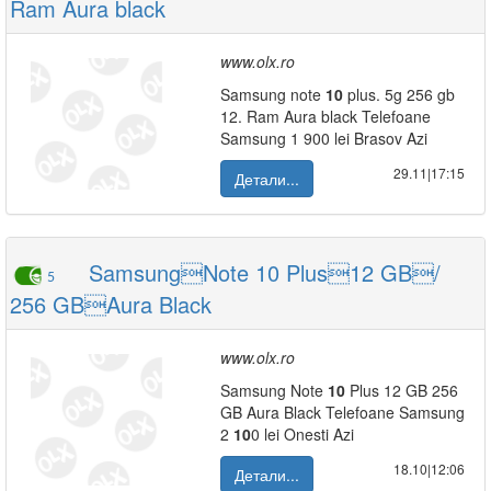
Ram Aura black
www.olx.ro
Samsung note
10
plus. 5g 256 gb
12. Ram Aura black Telefoane
Samsung 1 900 lei Brasov Azi
29.11|17:15
Детали...
SamsungNote 10 Plus12 GB/
5
256 GBAura Black
www.olx.ro
Samsung Note
10
Plus 12 GB 256
GB Aura Black Telefoane Samsung
2
10
0 lei Onesti Azi
18.10|12:06
Детали...