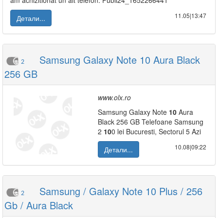
am achizitionat un alt telefon. Publi24_1652266441
11.05|13:47
Детали...
Samsung Galaxy Note 10 Aura Black
2
256 GB
www.olx.ro
Samsung Galaxy Note
10
Aura
Black 256 GB Telefoane Samsung
2
10
0 lei Bucuresti, Sectorul 5 Azi
10.08|09:22
Детали...
Samsung / Galaxy Note 10 Plus / 256
2
Gb / Aura Black