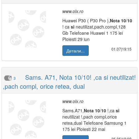
www.olx.ro
Huawei P30 ( P30 Pro ),
Nota
10
/
10
! ca
si
neutilizat,pach.compl,128
Gb Telefoane Huawei 1 175 lei
Ploiesti 29 iun
01.07|19:15
Детали...
Sams. A71, Nota 10/10! ,ca si neutilizat!
3
,pach compl, orice retea, dual
www.olx.ro
Sams.A71,
Nota
10
/
10
!,ca
si
neutilizat !,pach compl,orice
retea,dual Telefoane Samsung 1
175 lei Ploiesti 22 mai
25.05|18:00