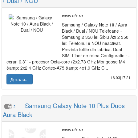
/ Dual / NOU
www.olx.ro
Samsung / Galaxy Note
10
/ Aura
Black / Dual / NOU Telefoane »
Samsung 2 350 lei Sibiu Azi 2 350
lei: Telefonul e NOU neactivat.
Prezinta foliile din fabrica. Dual
SIM. Liber de retea Configuratie :
-
ecran 6.3``
-
procesor Octa
-
core (2x2.73 GHz Mongoose M4
&amp; 2x2.4 GHz Cortex
-
A75 &amp; 4x1.9 GHz C...
16.03|17:21
Детали...
Samsung Galaxy Note 10 Plus Duos
2
Aura Black
www.olx.ro