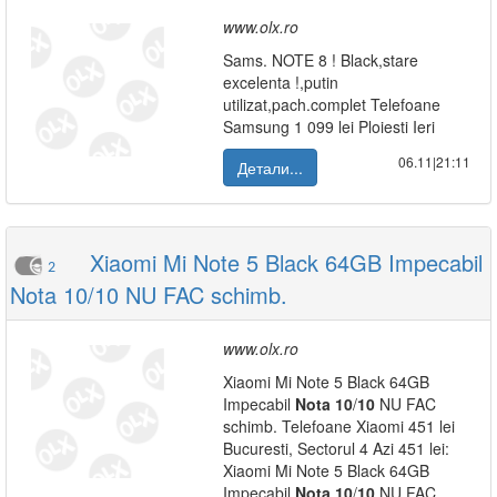
www.olx.ro
Sams. NOTE 8 ! Black,stare
excelenta !,putin
utilizat,pach.complet Telefoane
Samsung 1 099 lei Ploiesti Ieri
06.11|21:11
Детали...
Xiaomi Mi Note 5 Black 64GB Impecabil
2
Nota 10/10 NU FAC schimb.
www.olx.ro
Xiaomi Mi Note 5 Black 64GB
Impecabil
Nota
10
/
10
NU FAC
schimb. Telefoane Xiaomi 451 lei
Bucuresti, Sectorul 4 Azi 451 lei:
Xiaomi Mi Note 5 Black 64GB
Impecabil
Nota
10
/
10
NU FAC