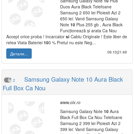
Samsung Galaxy Note
10
Plus
Duos Aura Black Telefoane
Samsung 2 650 lei Ploiesti Azi 2
650 lei: Vand Samsung Galaxy
Note
10
Plus 255 gb , Aura Black
Funcționează și arata Ca Nou
Accept orice proba ! Incarcator
si
Cablu Originale ! Este liber de
retea Viata Bateriei
10
0 % Pretul nu este Neg...
09.10|21:49
Детали...
Samsung Galaxy Note 10 Aura Black
2
Full Box Ca Nou
www.olx.ro
Samsung Galaxy Note
10
Aura
Black Full Box Ca Nou Telefoane
Samsung 2 399 lei Ploiesti Azi 2
399 lei: Vand Samsung Galaxy