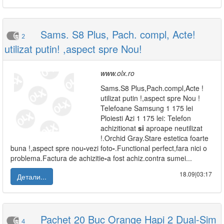
Sams. S8 Plus, Pach. compl, Acte!
2
utilizat putin! ,aspect spre Nou!
www.olx.ro
Sams.S8 Plus,Pach.compl,Acte !
utilizat putin !,aspect spre Nou !
Telefoane Samsung 1 175 lei
Ploiesti Azi 1 175 lei: Telefon
achizitionat
si
aproape neutilizat
!.Orchid Gray.Stare estetica foarte
buna !,aspect spre nou
-
vezi foto
-
.Functional perfect,fara nici o
problema.Factura de achizitie
-
a fost achiz.contra sumei...
18.09|03:17
Детали...
Pachet 20 Buc Orange Hapi 2 Dual-Sim
4