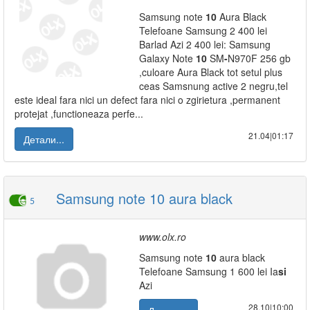
Samsung note
10
Aura Black
Telefoane Samsung 2 400 lei
Barlad Azi 2 400 lei: Samsung
Galaxy Note
10
SM
-
N970F 256 gb
,culoare Aura Black tot setul plus
ceas Samsnung active 2 negru,tel
este ideal fara nici un defect fara nici o zgirietura ,permanent
protejat ,functioneaza perfe...
21.04|01:17
Детали...
Samsung note 10 aura black
5
www.olx.ro
Samsung note
10
aura black
Telefoane Samsung 1 600 lei Ia
si
Azi
28.10|10:00