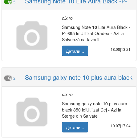
Samsung Note 10 Lite Aura Black -P-
5
olx.ro
Samsung Note
10
Lite Aura Black
-
P
-
695 leiUtilizat Oradea
-
Azi la
Salvează ca favorit
18.08|13:21
Детали...
Samsung galxy note 10 plus aura black
2
olx.ro
Samsung galxy note
10
plus aura
black 850 leiUtilizat Dej
-
Azi la
Sterge din Salvate
10.07|17:04
Детали...