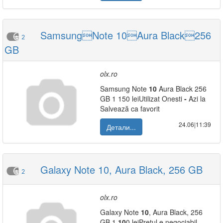
SamsungNote 10Aura Black256
2
GB
olx.ro
Samsung Note
10
Aura Black 256
GB 1 150 leiUtilizat Onesti
-
Azi la
Salvează ca favorit
24.06|11:39
Детали...
Galaxy Note 10, Aura Black, 256 GB
2
olx.ro
Galaxy Note
10
, Aura Black, 256
GB 1
10
0 leiPrețul e negociabil