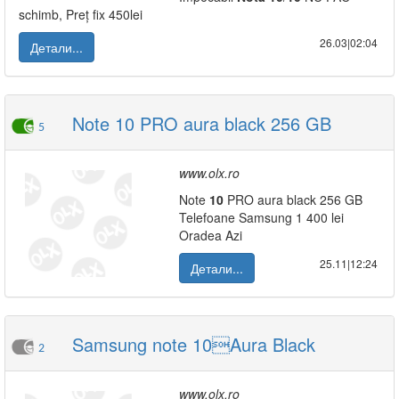
schimb, Preț fix 450lei
26.03|02:04
Детали...
Note 10 PRO aura black 256 GB
5
www.olx.ro
Note
10
PRO aura black 256 GB
Telefoane Samsung 1 400 lei
Oradea Azi
25.11|12:24
Детали...
Samsung note 10Aura Black
2
www.olx.ro