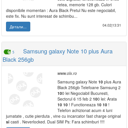
retea, memorie 128 gb. Culori
disponibile momentan : Aura Black Pretul Nu este negociabil,
este fix. Nu sunt interesat de schimbu...
04.02|13:31
Детали...
Samsung galaxy Note 10 plus Aura
5
Black 256gb
www.olx.ro
Samsung galaxy Note
10
plus Aura
Black 256gb Telefoane Samsung 2
10
0 lei Negociabil Bucuresti,
Sectorul 6 15 feb 2
10
0 lei: Arata
10
10
! Functioneaza
10
10
!
Telefon achizionat acum 4 luni
jumatate , cutie pierduta , vine cu incarcator fast charge original
si
casti . Neverlocked. Dual SIM Ps: Fara schimburi !!!!