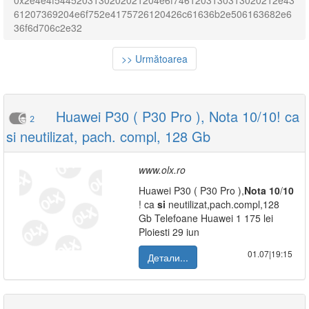
0x2e4e4f5445203130202021204e6f7461203130313020212e43
61207369204e6f752e4175726120426c61636b2e506163682e6
36f6d706c2e32
>> Următoarea
Huawei P30 ( P30 Pro ), Nota 10/10! ca
2
si neutilizat, pach. compl, 128 Gb
www.olx.ro
Huawei P30 ( P30 Pro ),
Nota
10
/
10
! ca
si
neutilizat,pach.compl,128
Gb Telefoane Huawei 1 175 lei
Ploiesti 29 iun
01.07|19:15
Детали...