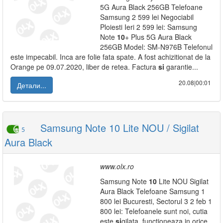
5G Aura Black 256GB Telefoane
Samsung 2 599 lei Negociabil
Ploiesti Ieri 2 599 lei: Samsung
Note
10
+ Plus 5G Aura Black
256GB Model: SM-N976B Telefonul
este impecabil. Inca are folie fata spate. A fost achizitionat de la
Orange pe 09.07.2020, liber de retea. Factura
si
garantie...
20.08|00:01
Детали...
Samsung Note 10 Lite NOU / Sigilat
5
Aura Black
www.olx.ro
Samsung Note
10
Lite NOU Sigilat
Aura Black Telefoane Samsung 1
800 lei Bucuresti, Sectorul 3 2 feb 1
800 lei: Telefoanele sunt noi, cutia
este
si
gilata, functioneaza in orice