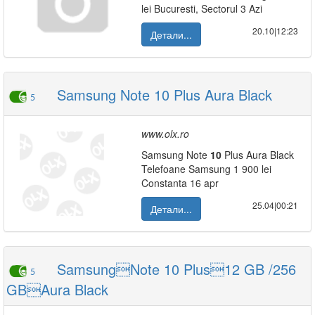
lei Bucuresti, Sectorul 3 Azi
20.10|12:23
Детали...
Samsung Note 10 Plus Aura Black
5
www.olx.ro
Samsung Note
10
Plus Aura Black
Telefoane Samsung 1 900 lei
Constanta 16 apr
25.04|00:21
Детали...
SamsungNote 10 Plus12 GB /256
5
GBAura Black