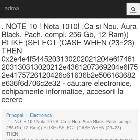
adroa
. NOTE 10 ! Nota 1010! .Ca si Nou. Aura
Black. Pach. compl. 256 Gb, 12 Ram))
RLIKE (SELECT (CASE WHEN (23=23)
THEN
0x2e4e4f5445203130202021204e6f7461
203130313020212e4361207369204e6f75
2e4175726120426c61636b2e506163682
e636f6d706c2e32 - căutare electronice,
echipamente informatice, accesorii la
cerere
Principal
Electronică
. NOTE 10 ! Nota 1010! .Ca si Nou. Aura Black. Pach. compl.
256 Gb, 12 Ram)) RLIKE (SELECT (CASE WHEN (23=23)
THEN