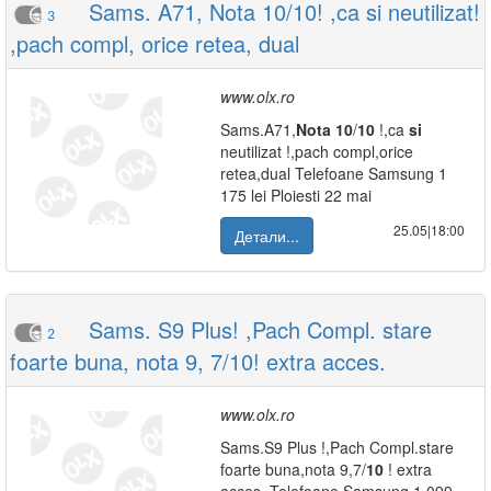
Sams. A71, Nota 10/10! ,ca si neutilizat!
3
,pach compl, orice retea, dual
www.olx.ro
Sams.A71,
Nota
10
/
10
!,ca
si
neutilizat !,pach compl,orice
retea,dual Telefoane Samsung 1
175 lei Ploiesti 22 mai
25.05|18:00
Детали...
Sams. S9 Plus! ,Pach Compl. stare
2
foarte buna, nota 9, 7/10! extra acces.
www.olx.ro
Sams.S9 Plus !,Pach Compl.stare
foarte buna,nota 9,7/
10
! extra