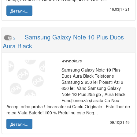
16.03|17:21
Детали...
Samsung Galaxy Note 10 Plus Duos
2
Aura Black
www.olx.ro
Samsung Galaxy Note
10
Plus
Duos Aura Black Telefoane
Samsung 2 650 lei Ploiesti Azi 2
650 lei: Vand Samsung Galaxy
Note
10
Plus 255 gb , Aura Black
Funcționează și arata Ca Nou
Accept orice proba ! Incarcator
si
Cablu Originale ! Este liber de
retea Viata Bateriei
10
0 % Pretul nu este Neg...
09.10|21:49
Детали...