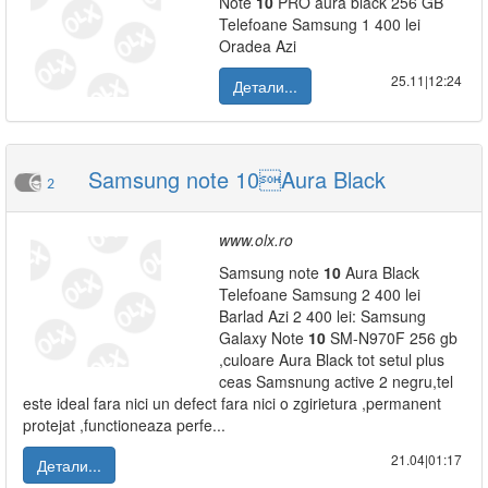
Note
10
PRO aura black 256 GB
Telefoane Samsung 1 400 lei
Oradea Azi
25.11|12:24
Детали...
Samsung note 10Aura Black
2
www.olx.ro
Samsung note
10
Aura Black
Telefoane Samsung 2 400 lei
Barlad Azi 2 400 lei: Samsung
Galaxy Note
10
SM-N970F 256 gb
,culoare Aura Black tot setul plus
ceas Samsnung active 2 negru,tel
este ideal fara nici un defect fara nici o zgirietura ,permanent
protejat ,functioneaza perfe...
21.04|01:17
Детали...