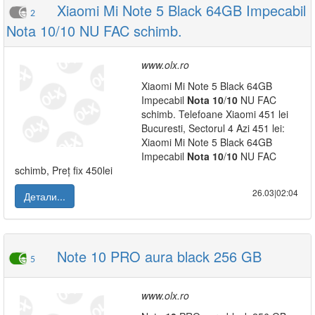
Xiaomi Mi Note 5 Black 64GB Impecabil
2
Nota 10/10 NU FAC schimb.
www.olx.ro
Xiaomi Mi Note 5 Black 64GB
Impecabil
Nota
10
/
10
NU FAC
schimb. Telefoane Xiaomi 451 lei
Bucuresti, Sectorul 4 Azi 451 lei:
Xiaomi Mi Note 5 Black 64GB
Impecabil
Nota
10
/
10
NU FAC
schimb, Preț fix 450lei
26.03|02:04
Детали...
Note 10 PRO aura black 256 GB
5
www.olx.ro