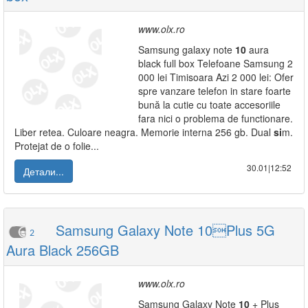
www.olx.ro
Samsung galaxy note
10
aura
black full box Telefoane Samsung 2
000 lei Timisoara Azi 2 000 lei: Ofer
spre vanzare telefon in stare foarte
bună la cutie cu toate accesoriile
fara nici o problema de functionare.
Liber retea. Culoare neagra. Memorie interna 256 gb. Dual
si
m.
Protejat de o folie...
30.01|12:52
Детали...
Samsung Galaxy Note 10Plus 5G
2
Aura Black 256GB
www.olx.ro
Samsung Galaxy Note
10
+ Plus