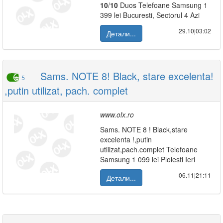
10
/
10
Duos Telefoane Samsung 1
399 lei Bucuresti, Sectorul 4 Azi
29.10|03:02
Детали...
Sams. NOTE 8! Black, stare excelenta!
5
,putin utilizat, pach. complet
www.olx.ro
Sams. NOTE 8 ! Black,stare
excelenta !,putin
utilizat,pach.complet Telefoane
Samsung 1 099 lei Ploiesti Ieri
06.11|21:11
Детали...