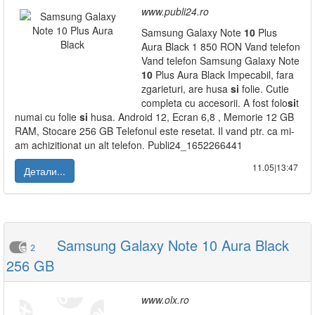
www.publi24.ro
Samsung Galaxy Note
10
Plus
Aura Black 1 850 RON Vand telefon
Vand telefon Samsung Galaxy Note
10
Plus Aura Black Impecabil, fara
zgarieturi, are husa
si
folie. Cutie
completa cu accesorii. A fost folo
si
t
numai cu folie
si
husa. Android 12, Ecran 6,8 , Memorie 12 GB
RAM, Stocare 256 GB Telefonul este resetat. Il vand ptr. ca mi-
am achizitionat un alt telefon. Publi24_1652266441
11.05|13:47
Детали...
Samsung Galaxy Note 10 Aura Black
2
256 GB
www.olx.ro