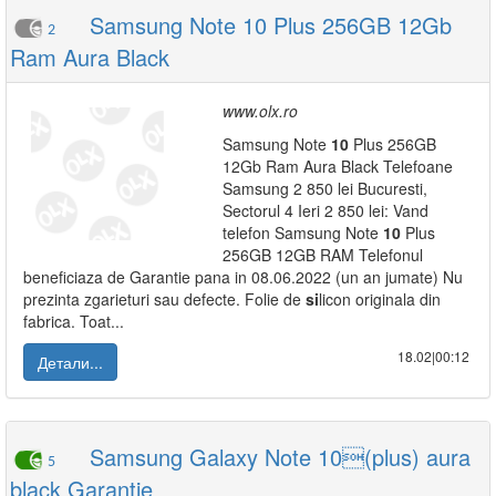
Samsung Note 10 Plus 256GB 12Gb
2
Ram Aura Black
www.olx.ro
Samsung Note
10
Plus 256GB
12Gb Ram Aura Black Telefoane
Samsung 2 850 lei Bucuresti,
Sectorul 4 Ieri 2 850 lei: Vand
telefon Samsung Note
10
Plus
256GB 12GB RAM Telefonul
beneficiaza de Garantie pana in 08.06.2022 (un an jumate) Nu
prezinta zgarieturi sau defecte. Folie de
si
licon originala din
fabrica. Toat...
18.02|00:12
Детали...
Samsung Galaxy Note 10(plus) aura
5
black Garantie