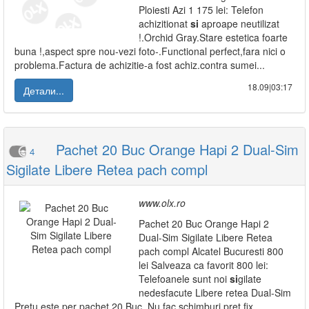
Ploiesti Azi 1 175 lei: Telefon
achizitionat
si
aproape neutilizat
!.Orchid Gray.Stare estetica foarte
buna !,aspect spre nou-vezi foto-.Functional perfect,fara nici o
problema.Factura de achizitie-a fost achiz.contra sumei...
18.09|03:17
Детали...
Pachet 20 Buc Orange Hapi 2 Dual-Sim
4
Sigilate Libere Retea pach compl
www.olx.ro
Pachet 20 Buc Orange Hapi 2
Dual-Sim Sigilate Libere Retea
pach compl Alcatel Bucuresti 800
lei Salveaza ca favorit 800 lei:
Telefoanele sunt noi
si
gilate
nedesfacute Libere retea Dual-Sim
Pretu este per pachet 20 Buc .Nu fac schimburi pret fix .