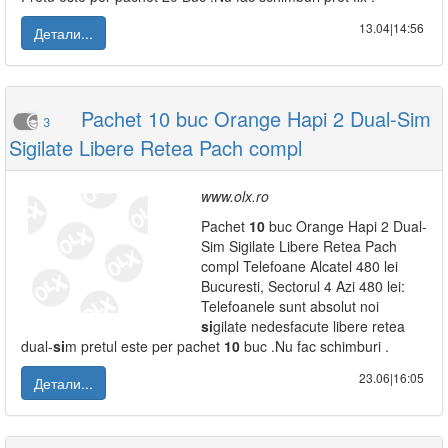
13.04|14:56
Детали...
Pachet 10 buc Orange Hapi 2 Dual-Sim
3
Sigilate Libere Retea Pach compl
www.olx.ro
Pachet
10
buc Orange Hapi 2 Dual-
Sim Sigilate Libere Retea Pach
compl Telefoane Alcatel 480 lei
Bucuresti, Sectorul 4 Azi 480 lei:
Telefoanele sunt absolut noi
si
gilate nedesfacute libere retea
dual-
si
m pretul este per pachet
10
buc .Nu fac schimburi .
23.06|16:05
Детали...