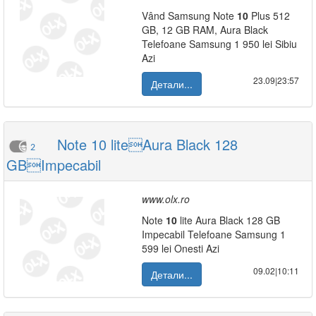
Vând Samsung Note
10
Plus 512
GB, 12 GB RAM, Aura Black
Telefoane Samsung 1 950 lei Sibiu
Azi
23.09|23:57
Детали...
Note 10 liteAura Black 128
2
GBImpecabil
www.olx.ro
Note
10
lite Aura Black 128 GB
Impecabil Telefoane Samsung 1
599 lei Onesti Azi
09.02|10:11
Детали...