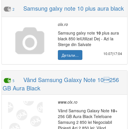
Samsung galxy note 10 plus aura black
2
olx.ro
Samsung galxy note
10
plus aura
black 850 leiUtilizat Dej - Azi la
Sterge din Salvate
10.07|17:04
Детали...
Vând Samsung Galaxy Note 10256
5
GB Aura Black
www.olx.ro
Vând Samsung Galaxy Note
10
+
256 GB Aura Black Telefoane
Samsung 2 850 lei Negociabil
Ploiesti Azi 2 850 lei: Vând