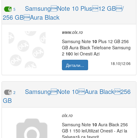
SamsungNote 10 Plus12 GB/
5
256 GBAura Black
www.olx.ro
Samsung Note
10
Plus 12 GB 256
GB Aura Black Telefoane Samsung
2
10
0 lei Onesti Azi
18.10|12:06
Детали...
SamsungNote 10Aura Black256
2
GB
olx.ro
Samsung Note
10
Aura Black 256
GB 1 150 leiUtilizat Onesti - Azi la
Salvează ca favorit