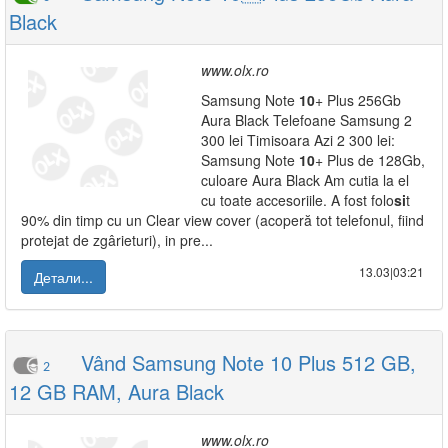
Black
www.olx.ro
Samsung Note
10
+ Plus 256Gb
Aura Black Telefoane Samsung 2
300 lei Timisoara Azi 2 300 lei:
Samsung Note
10
+ Plus de 128Gb,
culoare Aura Black Am cutia la el
cu toate accesoriile. A fost folo
si
t
90% din timp cu un Clear view cover (acoperă tot telefonul, fiind
protejat de zgârieturi), in pre...
13.03|03:21
Детали...
Vând Samsung Note 10 Plus 512 GB,
2
12 GB RAM, Aura Black
www.olx.ro