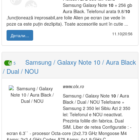
Samsung Galaxy Note
10
+ 256 gb
Aura Black. Telefonul arata 9.8/
10
,funcționează ireprosabil,are folie Alien pe ecran (se vede în
poze ca este puțin dezlipita). Toate accesoriile sunt în cutie ...
11.10|20:56
Детали...
Samsung / Galaxy Note 10 / Aura Black
5
/ Dual / NOU
www.olx.ro
Samsung / Galaxy Note
10
/ Aura
Black / Dual / NOU Telefoane »
Samsung 2 350 lei Sibiu Azi 2 350
lei: Telefonul e NOU neactivat.
Prezinta foliile din fabrica. Dual
SIM. Liber de retea Configuratie : -
ecran 6.3`` - procesor Octa-core (2x2.73 GHz Mongoose M4
&amp; 2x2.4 GHz Cortex-A75 &amp; 4x1.9 GHz C...