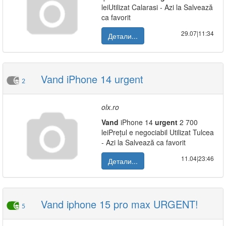
leiUtilizat Calarasi - Azi la Salvează
ca favorit
29.07|11:34
Детали...
Vand iPhone 14 urgent
2
olx.ro
Vand
iPhone 14
urgent
2 700
leiPrețul e negociabil Utilizat Tulcea
- Azi la Salvează ca favorit
11.04|23:46
Детали...
Vand iphone 15 pro max URGENT!
5