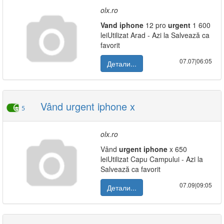
olx.ro
Vand
iphone
12 pro
urgent
1 600
leiUtilizat Arad - Azi la Salvează ca
favorit
07.07|06:05
Детали...
Vând urgent iphone x
5
olx.ro
Vând
urgent
iphone
x 650
leiUtilizat Capu Campului - Azi la
Salvează ca favorit
07.09|09:05
Детали...