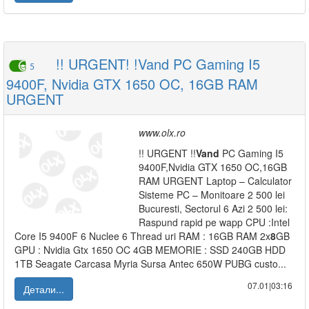
!! URGENT! !Vand PC Gaming I5
5
9400F, Nvidia GTX 1650 OC, 16GB RAM
URGENT
www.olx.ro
!! URGENT !!
Vand
PC Gaming I5
9400F,Nvidia GTX 1650 OC,16GB
RAM URGENT Laptop – Calculator
Sisteme PC – Monitoare 2 500 lei
Bucuresti, Sectorul 6 Azi 2 500 lei:
Raspund rapid pe wapp CPU :Intel
Core I5 9400F 6 Nuclee 6 Thread uri RAM : 16GB RAM 2x
8
GB
GPU : Nvidia Gtx 1650 OC 4GB MEMORIE : SSD 240GB HDD
1TB Seagate Carcasa Myria Sursa Antec 650W PUBG custo...
07.01|03:16
Детали...