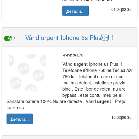
01.04|02:36
Детали...
Vând urgent Iphone 6s Plus! !
5
www.olx.ro
Vând
urgent
Iphone 6s Plus !!
Telefoane iPhone 750 lei Tecuci Azi
750 lei: Telefonul nu are nici cel
mai mic defect, estetic se prezint
bine . Este liber de rețea, nu are
bypass , este contul meu pe el .
Sanatate baterie 100%.Nu are defecte . Vând
urgent
. Prețul
foarte uș...
12.03|06:36
Детали...