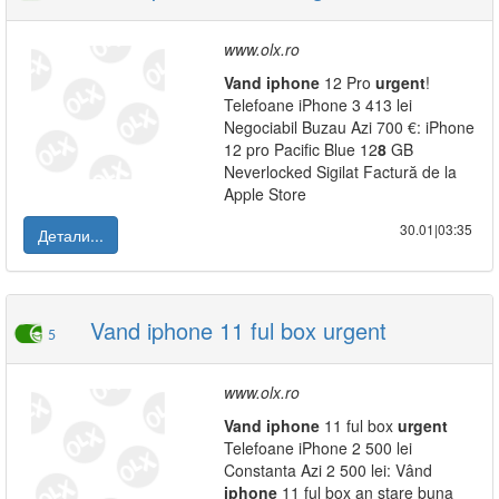
www.olx.ro
Vand
iphone
12 Pro
urgent
!
Telefoane iPhone 3 413 lei
Negociabil Buzau Azi 700 €: iPhone
12 pro Pacific Blue 12
8
GB
Neverlocked Sigilat Factură de la
Apple Store
30.01|03:35
Детали...
Vand iphone 11 ful box urgent
5
www.olx.ro
Vand
iphone
11 ful box
urgent
Telefoane iPhone 2 500 lei
Constanta Azi 2 500 lei: Vând
iphone
11 ful box an stare buna