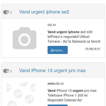
Vand urgent iphone se2
2
olx.ro
Vand
urgent
iphone
se2 430
leiPrețul e negociabil Utilizat
Tarnava - Azi la Salvează ca favorit
19.08|19:31
Детали...
Vand iPhone 13 urgent pro max
2
www.olx.ro
Vand
iPhone 13
urgent
pro max
Telefoane iPhone 1 200 lei
Negociabil Calarasi Azi