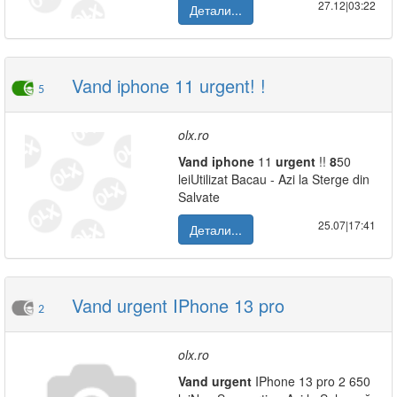
27.12|03:22
Детали...
Vand iphone 11 urgent! !
5
olx.ro
Vand
iphone
11
urgent
!!
8
50
leiUtilizat Bacau - Azi la Sterge din
Salvate
25.07|17:41
Детали...
Vand urgent IPhone 13 pro
2
olx.ro
Vand
urgent
IPhone 13 pro 2 650