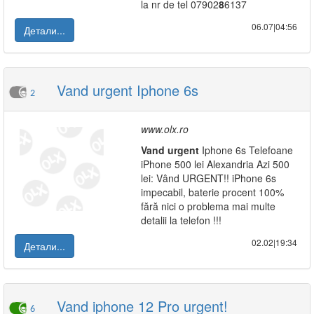
la nr de tel 07902
8
6137
06.07|04:56
Детали...
Vand urgent Iphone 6s
2
www.olx.ro
Vand
urgent
Iphone 6s Telefoane
iPhone 500 lei Alexandria Azi 500
lei: Vând URGENT!! iPhone 6s
impecabil, baterie procent 100%
fără nici o problema mai multe
detalii la telefon !!!
02.02|19:34
Детали...
Vand iphone 12 Pro urgent!
6