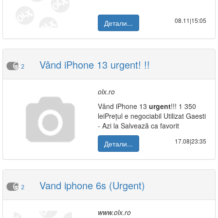
08.11|15:05
Детали...
Vând iPhone 13 urgent! !!
2
olx.ro
Vând iPhone 13
urgent
!!! 1 350
leiPrețul e negociabil Utilizat Gaesti
- Azi la Salvează ca favorit
17.08|23:35
Детали...
Vand iphone 6s (Urgent)
2
www.olx.ro