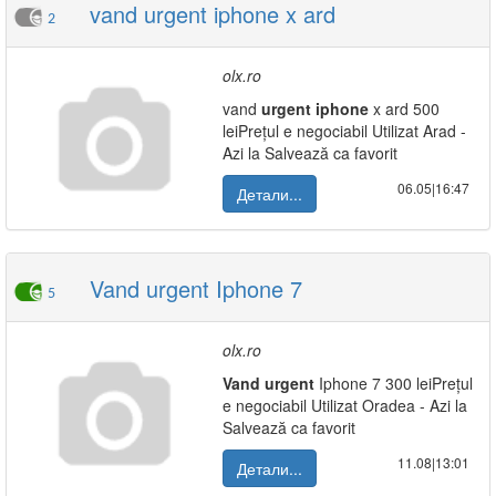
vand urgent iphone x ard
2
olx.ro
vand
urgent
iphone
x ard 500
leiPrețul e negociabil Utilizat Arad -
Azi la Salvează ca favorit
06.05|16:47
Детали...
Vand urgent Iphone 7
5
olx.ro
Vand
urgent
Iphone 7 300 leiPrețul
e negociabil Utilizat Oradea - Azi la
Salvează ca favorit
11.08|13:01
Детали...