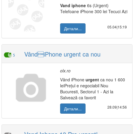
Vand
iphone
6s (Urgent)
Telefoane iPhone 300 lei Tecuci Azi
05.04|15:19
Детали...
VândiPhone urgent ca nou
5
olx.ro
Vând iPhone
urgent
ca nou 1 600
leiPrețul e negociabil Nou
Bucuresti, Sectorul 1 - Azi la
Salvează ca favorit
28.09|14:56
Детали...