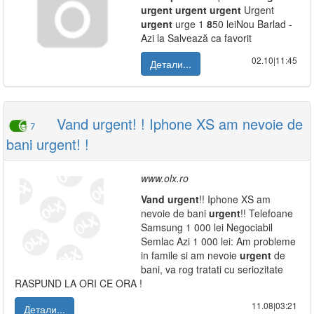
urgent
urgent
urgent
Urgent
urgent
urge 1
8
50 leiNou Barlad -
Azi la Salvează ca favorit
02.10|11:45
Детали...
Vand urgent! ! Iphone XS am nevoie de
7
bani urgent! !
www.olx.ro
Vand
urgent
!! Iphone XS am
nevoie de bani
urgent
!! Telefoane
Samsung 1 000 lei Negociabil
Semlac Azi 1 000 lei: Am probleme
in famile si am nevoie
urgent
de
bani, va rog tratati cu seriozitate
RASPUND LA ORI CE ORA !
11.08|03:21
Детали...