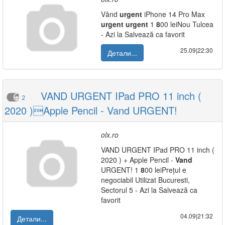
Vând
urgent
iPhone 14 Pro Max
urgent
urgent
1
8
00 leiNou Tulcea
- Azi la Salvează ca favorit
25.09|22:30
Детали...
VAND URGENT IPad PRO 11 inch (
2
2020 )Apple Pencil - Vand URGENT!
olx.ro
VAND URGENT IPad PRO 11 inch (
2020 ) + Apple Pencil -
Vand
URGENT! 1
8
00 leiPrețul e
negociabil Utilizat Bucuresti,
Sectorul 5 - Azi la Salvează ca
favorit
04.09|21:32
Детали...