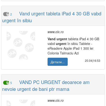
Vand urgent tableta iPad 4 30 GB vabd
2
urgent în sibiu
www.olx.ro
Vand
urgent
tableta iPad 4 30 GB
vabd
urgent
în sibiu Tablete -
eReadere Apple iPad 1 300 lei
Colonia Talmaciu Azi
20.04|16:53
Детали...
VAND PC URGENT deoarece am
5
nevoie urgent de bani ptr mama
www.olx.ro