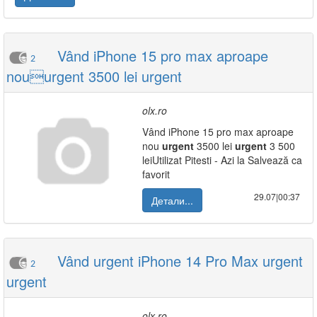
Vând iPhone 15 pro max aproape
2
nouurgent 3500 lei urgent
olx.ro
Vând iPhone 15 pro max aproape
nou
urgent
3500 lei
urgent
3 500
leiUtilizat Pitesti - Azi la Salvează ca
favorit
29.07|00:37
Детали...
Vând urgent iPhone 14 Pro Max urgent
2
urgent
olx.ro