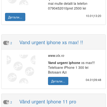
mai multe detalii la telefon
0790452010pret 2500 lei
10.01|13:20
Детали...
Vand urgent iphone xs max! !!
2
www.olx.ro
Vand
urgent
iphone
xs max!!!
Telefoane iPhone 1 300 lei
Botosani Azi
04.01|09:48
Детали...
Vând urgent Iphone 11 pro
2