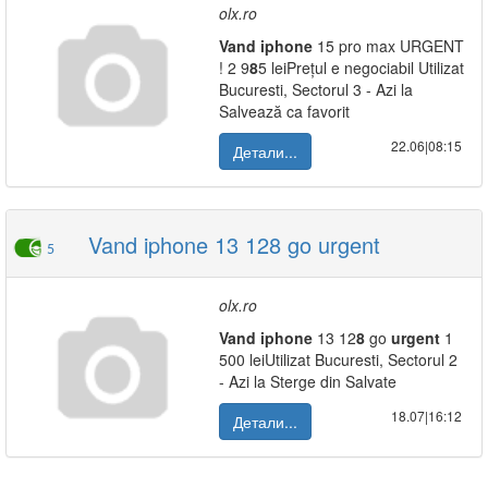
olx.ro
Vand
iphone
15 pro max URGENT
! 2 9
8
5 leiPrețul e negociabil Utilizat
Bucuresti, Sectorul 3 - Azi la
Salvează ca favorit
22.06|08:15
Детали...
Vand iphone 13 128 go urgent
5
olx.ro
Vand
iphone
13 12
8
go
urgent
1
500 leiUtilizat Bucuresti, Sectorul 2
- Azi la Sterge din Salvate
18.07|16:12
Детали...