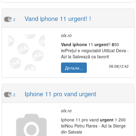
Vand iphone 11 urgent! !
2
olx.ro
Vand
iphone
11
urgent
!!
8
50
leiPrețul e negociabil Utilizat Deva -
Azi la Salvează ca favorit
08.08|12:42
Детали...
Iphone 11 pro vand urgent
2
olx.ro
Iphone 11 pro vand
urgent
1 200
leiNou Petru Rares - Azi la Sterge
din Salvate