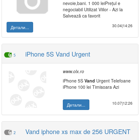
nevoie,bani. 1 000 leiPrețul e
negociabil Utilizat Viilor - Azi la
Salvează ca favorit
30.04|14:26
Детали...
iPhone 5S Vand Urgent
5
www.olx.ro
iPhone 5S
Vand
Urgent Telefoane
iPhone 100 lei Timisoara Azi
10.07|12:26
Детали...
Vand iphone xs max de 256 URGENT
2