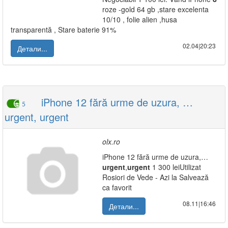
roze -gold 64 gb ,stare excelenta
10/10 , folie alien ,husa
transparentă , Stare baterie 91%
02.04|20:23
Детали...
iPhone 12 fără urme de uzura, …
5
urgent, urgent
olx.ro
iPhone 12 fără urme de uzura,…
urgent
,
urgent
1 300 leiUtilizat
Rosiori de Vede - Azi la Salvează
ca favorit
08.11|16:46
Детали...