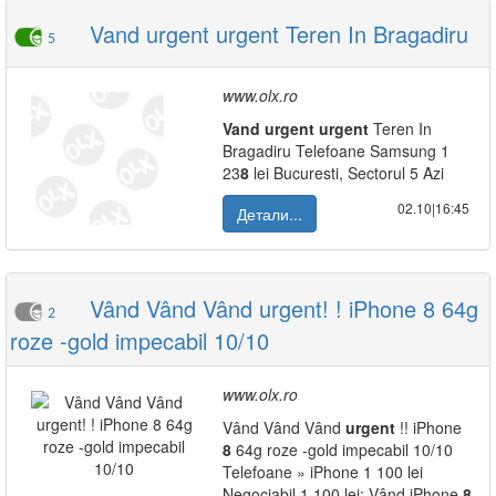
Vand urgent urgent Teren In Bragadiru
5
www.olx.ro
Vand
urgent
urgent
Teren In
Bragadiru Telefoane Samsung 1
23
8
lei Bucuresti, Sectorul 5 Azi
02.10|16:45
Детали...
Vând Vând Vând urgent! ! iPhone 8 64g
2
roze -gold impecabil 10/10
www.olx.ro
Vând Vând Vând
urgent
!! iPhone
8
64g roze -gold impecabil 10/10
Telefoane » iPhone 1 100 lei
Negociabil 1 100 lei: Vând iPhone
8