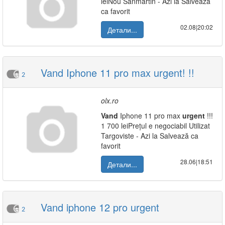
leiNou Sanmartin - Azi la Salvează
ca favorit
02.08|20:02
Детали...
Vand Iphone 11 pro max urgent! !!
2
olx.ro
Vand
Iphone 11 pro max
urgent
!!!
1 700 leiPrețul e negociabil Utilizat
Targoviste - Azi la Salvează ca
favorit
28.06|18:51
Детали...
Vand iphone 12 pro urgent
2