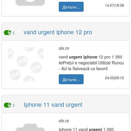
14.07|18:38
Детали...
vand urgent iphone 12 pro
5
olx.ro
vand
urgent
iphone
12 pro 1 350
leiPrețul e negociabil Utilizat Runcu
- Azi la Salvează ca favorit
24.05|09:15
Детали...
Iphone 11 vand urgent
5
olx.ro
Iphone 11 vand
urgent
1 050