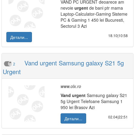
VAND PC URGENT deoarece am
nevoie
urgent
de bani ptr mama
Laptop-Calculator-Gaming Sisteme
PC & Gaming 1 450 lei Bucuresti,
Sectorul 3 Azi
18.10|10:58
Детали...
Vand urgent Samsung galaxy S21 5g
2
Urgent
www.olx.ro
Vand
urgent
Samsung galaxy S21
5g Urgent Telefoane Samsung 1
950 lei Brasov Azi
02.04|22:51
Детали...