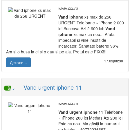
www.olx.ro
Vand
iphone
xs max de 256
URGENT Telefoane » iPhone 2 600
lei Suceava Azi 2 600 lei:
Vand
iphone
xs max ca nou... Arata
impecabil si vine insotit de
incarcator. Sanatate baterie 96%.
Am si o husa la el si o dau si pe aia. Pretul este FIXX!!!
17.03|08:30
Детали...
Vand urgent iphone 11
5
www.olx.ro
Vand
urgent
iphone
11 Telefoane
» iPhone 200 lei Medias Azi 200 lei:
Este ca nou. Ma găsiți la numarul
de telefon +40772036697