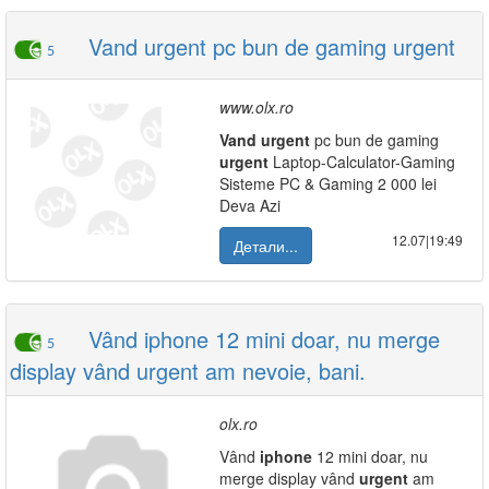
Vand urgent pc bun de gaming urgent
5
www.olx.ro
Vand
urgent
pc bun de gaming
urgent
Laptop-Calculator-Gaming
Sisteme PC & Gaming 2 000 lei
Deva Azi
12.07|19:49
Детали...
Vând iphone 12 mini doar, nu merge
5
display vând urgent am nevoie, bani.
olx.ro
Vând
iphone
12 mini doar, nu
merge display vând
urgent
am