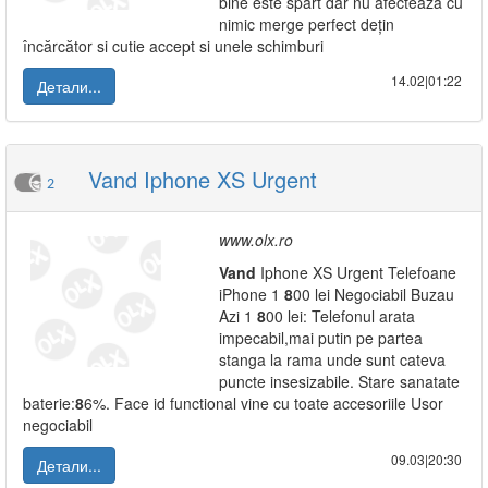
bine este spart dar nu afecteaza cu
nimic merge perfect dețin
încărcător si cutie accept si unele schimburi
14.02|01:22
Детали...
Vand Iphone XS Urgent
2
www.olx.ro
Vand
Iphone XS Urgent Telefoane
iPhone 1
8
00 lei Negociabil Buzau
Azi 1
8
00 lei: Telefonul arata
impecabil,mai putin pe partea
stanga la rama unde sunt cateva
puncte insesizabile. Stare sanatate
baterie:
8
6%. Face id functional vine cu toate accesoriile Usor
negociabil
09.03|20:30
Детали...