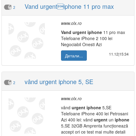
Vand urgentiphone 11 pro max
2
www.olx.ro
Vand
urgent
iphone
11 pro max
Telefoane iPhone 2 100 lei
Negociabil Onesti Azi
11.12|15:34
Детали...
vând urgent iphone 5, SE
2
www.olx.ro
vând
urgent
iphone
5,SE
Telefoane iPhone 400 lei Petrosani
Azi 400 lei: vând
urgent
un
iphone
5,SE 32GB Amprenta funcționează
accept ori ce test mai multe detali