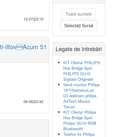
Toate sursele
12.07|23:10
Selectați Sursă
sti-IlfovAcum 51
Legate de întrebări
KIT Oferta! PHILIPS
Hue Bridge Spot
PHILIPS GU10
Sigilate Originale
Vand monitor Philips
19"tastatura pc
LG webcam philips
A4Tech Mouse
06.06|23:42
Tecuci
KIT Oferta! Philips
Hue Bridge Spot
Philips GU10 RGB
Bluetoooth!
Telefon fix Philips