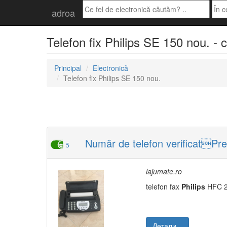
adroa
Telefon fix Philips SE 150 nou. - 
Principal
Electronică
Telefon fix Philips SE 150 nou.
Număr de telefon verificatPre
5
lajumate.ro
telefon fax
Philips
HFC 24
Детали...