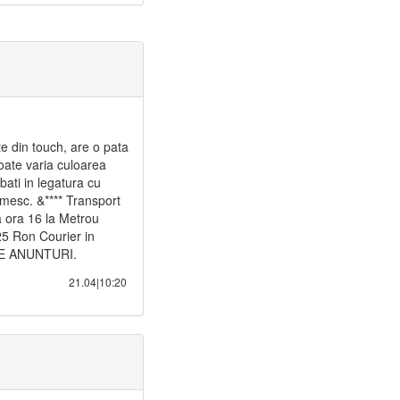
e din touch, are o pata
oate varia culoarea
bati in legatura cu
umesc. &**** Transport
a ora 16 la Metrou
25 Ron Courier in
LTE ANUNTURI.
21.04|10:20