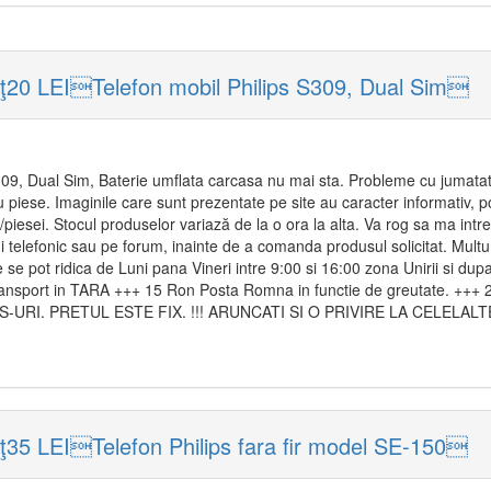
ţ20 LEITelefon mobil Philips S309, Dual Sim
9, Dual Sim, Baterie umflata carcasa nu mai sta. Probleme cu jumatat
 piese. Imaginile care sunt prezentate pe site au caracter informativ, p
piesei. Stocul produselor variază de la o ora la alta. Va rog sa ma intre
ui telefonic sau pe forum, inainte de a comanda produsul solicitat. Mult
 pot ridica de Luni pana Vineri intre 9:00 si 16:00 zona Unirii si dup
ransport in TARA +++ 15 Ron Posta Romna in functie de greutate. +++ 
A SMS-URI. PRETUL ESTE FIX. !!! ARUNCATI SI O PRIVIRE LA CELELA
ţ35 LEITelefon Philips fara fir model SE-150