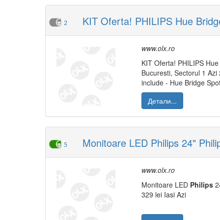
KIT Oferta! PHILIPS Hue Bridg
2
www.olx.ro
KIT Oferta! PHILIPS Hue 
Bucuresti, Sectorul 1 Azi
include - Hue Bridge Spo
Детали...
Monitoare LED Philips 24" Phili
5
www.olx.ro
Monitoare LED
Philips
2
329 lei Iasi Azi