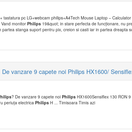
+ tastatura pc LG+webcam philips+A4Tech Mouse Laptop – Calculator
i: Vand monitor
Philips
19&quot; in stare perfecta de funcționare, nu prez
in partea stanga suport pentru pix, creion si casti iar in partea dreapta s
s? De vanzare 9 capete noi Philips HX1600/ Sensifle
hilips
? De vanzare 9 capete noi
Philips
HX1600Sensiflex 130 RON 9 c
ru periuța electrica
Philips
H ... Timisoara Timis azi