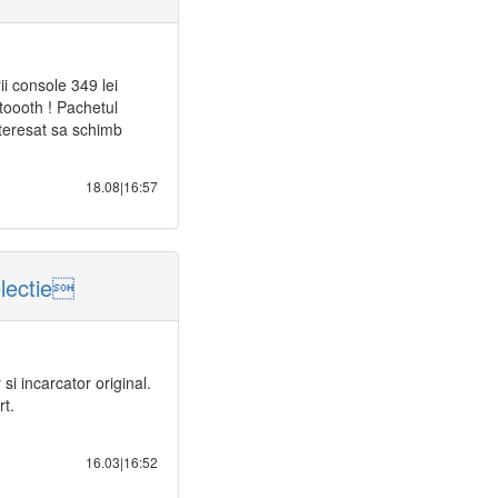
i console 349 lei
ooth ! Pachetul
teresat sa schimb
18.08|16:57
olectie
si incarcator original.
rt.
16.03|16:52