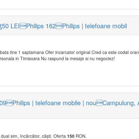
ţ50 LEIPhilips 162Philips | telefoane mobil
bata tine 1 saptamana Ofer incarcator original Cred ca este codat oran
rsonala in Timisoara Nu raspund la mesaje si nu negociez!
309Philips | telefoane mobile | nouCampulung
 dual sim, încărcător, căști. Oferta
150
RON.