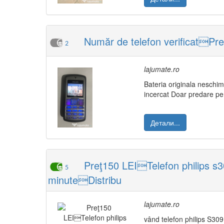
Număr de telefon verificatPre
2
lajumate.ro
Bateria originala neschim
incercat Doar predare pe
Детали...
Preţ150 LEITelefon philips s
5
minuteDistribu
lajumate.ro
vând telefon philips S309