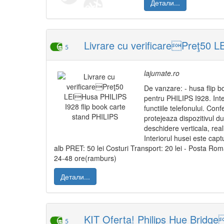
Детали...
Livrare cu verificarePreţ50 L
5
lajumate.ro
De vanzare: - husa flip bo
pentru PHILIPS I928. Interi
functiile telefonului. Con
protejeaza dispozitivul d
deschidere verticala, rea
Interiorul husei este captu
alb PRET: 50 lei Costuri Transport: 20 lei - Posta Roma
24-48 ore(ramburs)
Детали...
KIT Oferta! Philips Hue Bridg
5