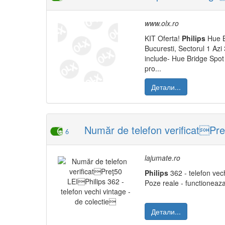
www.olx.ro
KIT Oferta!
Philips
Hue B
Bucuresti, Sectorul 1 Azi 
include- Hue Bridge Spo
pro...
Детали...
Număr de telefon verificatPreţ
6
lajumate.ro
Philips
362 - telefon vech
Poze reale - functioneaza
Детали...