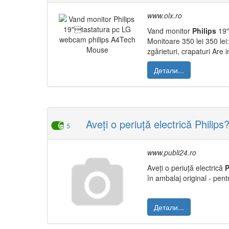
www.olx.ro
Vand monitor
Philips
19"
Monitoare 350 lei 350 le
zgârieturi, crapaturi Are 
Детали...
Aveți o periuță electrică Philip
5
www.publi24.ro
Aveți o periuță electrică
P
în ambalaj original - pent
Детали...