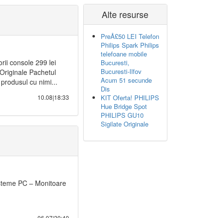
Alte resurse
PreÅ£50 LEI Telefon
Philips Spark Philips
telefoane mobile
ii console 299 lei
Bucuresti,
Bucuresti-Ilfov
Originale Pachetul
Acum 51 secunde
produsul cu nimi...
Dis
10.08|18:33
KIT Oferta! PHILIPS
Hue Bridge Spot
PHILIPS GU10
Sigilate Originale
isteme PC – Monitoare
06.07|20:40