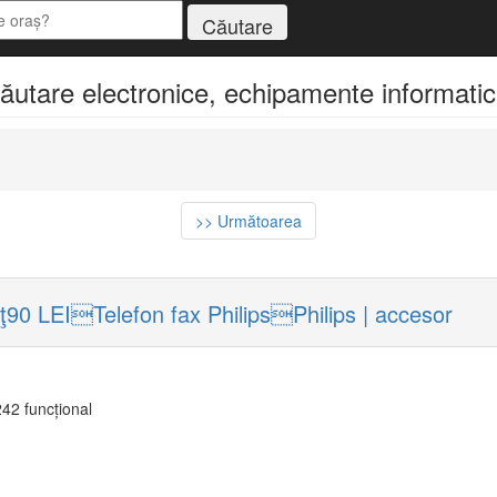
căutare electronice, echipamente informatic
>> Următoarea
ţ90 LEITelefon fax PhilipsPhilips | accesor
2 funcțional