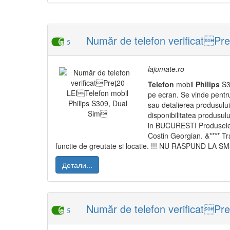
Număr de telefon verificatPre
5
lajumate.ro
Telefon
mobil
Philips
S30
pe ecran. Se vinde pentru
sau detalierea produsului/
disponibilitatea produsul
in BUCURESTI Produsele se
Costin Georgian. &**** T
functie de greutate si locatie. !!! NU RASPUND L
Детали...
Număr de telefon verificatPre
5