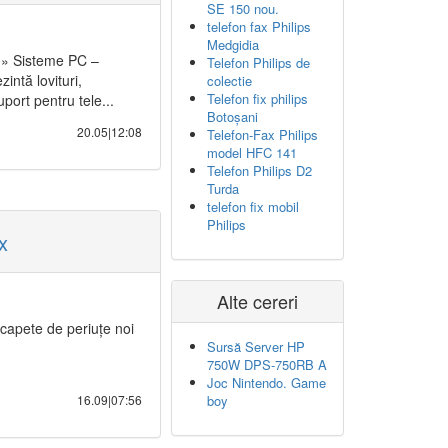
SE 150 nou.
telefon fax Philips
Medgidia
 » Sisteme PC –
Telefon Philips de
intă lovituri,
colectie
Telefon fix philips
uport pentru tele...
Botoșani
20.05|12:08
Telefon-Fax Philips
model HFC 141
Telefon Philips D2
Turda
telefon fix mobil
Philips
x
Alte cereri
apete de periuțe noi
Sursă Server HP
750W DPS-750RB A
Joc Nintendo. Game
16.09|07:56
boy