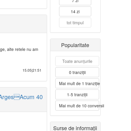
7 zi
14 zi
tot timpul
Popularitate
ge, alte retele nu am
Toate anunțurile
15.05|21:51
0 tranziții
Mai mult de 1 tranziție
1-5 tranziții
, ArgesAcum 40
Mai mult de 10 conversii
Surse de informații