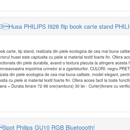
EIHusa PHILIPS I928 flip book carte stand PHIL
ok carte, tip stand, realizata din piele ecologica de cea mai buna calit
orul husei este captusita cu piele si material textil foarte fin. Ofera acc
fectionata din piele durabila, avand o textura placuta la atingere acesta
umneavoastra impotriva urmelor si a zgarieturilor. CULORI: negru PRET: 
lizata din piele ecologica de cea mai buna calitate, model elegant, pen
sita cu piele si material textil foarte fin. Ofera acces facil la toate funct
na = Durata livrare 72-96 ore(ramburs) 30 lei - Curier(livrare cu verific
eSpot Philips GU10 RGB Bluetoooth!