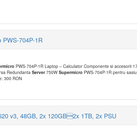
ro PWS-704P-1R
ermicro
PWS-704P-1R Laptop – Calculator Componente si accesorii 175
Sursa Redundanta
Server
750W
Supermicro
PWS-704P-1R pentru sasiu
le: 300 RON
2620 v3, 48GB, 2x 120GB2x 1TB, 2x PSU