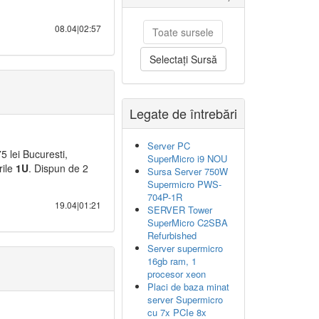
08.04|02:57
Toate sursele
Selectați Sursă
Legate de întrebări
Server PC
 lei Bucuresti,
SuperMicro i9 NOU
rile
1U
. Dispun de 2
Sursa Server 750W
Supermicro PWS-
704P-1R
19.04|01:21
SERVER Tower
SuperMicro C2SBA
Refurbished
Server supermicro
16gb ram, 1
procesor xeon
Placi de baza minat
server Supermicro
cu 7x PCIe 8x