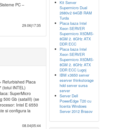
Kit Server
 Sisteme PC –
Supermicro Dual
2680v2 64GB RAM
Turda
Placa baza Intel
29.06|17:35
Xeon SERVER
Supermicro X5DMS-
8GM 2. 8GHz ATX
DDR ECC
Placa baza Intel
Xeon SERVER
Supermicro X5DMS-
8GM 2. 8GHz ATX
DDR ECC Lugoj
IBM x3650 server
eserver thinkstorage
Refurbished Placa
hdd server sursa
/7 (totul INTEL)
server
Placa: SuperMicro
Server Dell
500 Gb (sataIII) (se
PowerEdge T20 cu
rocesor: Intel E 6550
licenta Windows
te si configura la
Server 2012 Brasov
08.04|05:44