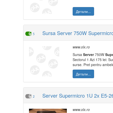
Детали...
Sursa Server 750W Supermic
5
www.olx.ro
Sursa
Server
750W
Sup
Sectorul 1 Azi 175 lei: 
surse. Pret pentru ambe
Детали...
Server Supermicro 1U 2x E5-
2
www.olx.ro