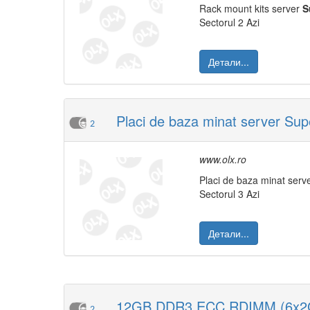
Rack mount kits server
S
Sectorul 2 Azi
Детали...
Placi de baza minat server Sup
2
www.olx.ro
Placi de baza minat serv
Sectorul 3 Azi
Детали...
12GB DDR3 ECC RDIMM (6x2GB
2