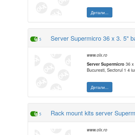
Детали...
Server Supermicro 36 x 3. 5" ba
5
www.olx.ro
Server
Supermicro
36 x 
Bucuresti, Sectorul 1 4 iu
Детали...
Rack mount kits server Super
5
www.olx.ro