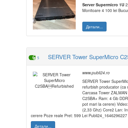
Server
Supermicro
1U
2
Monitoare 4 100 lei Bucur
Детали...
SERVER Tower SuperMicro C2
5
www.publi24.ro
SERVER Tower SuperMic
refurbish producator (ca
Carcasa Tower ZALMA
C2SBA+ Ram: 4 Gb DDR2 
pot mari la cerere) Vide
(2,33 Ghz) Core2 Lan: Int
cerere Poze reale Pret: 599 Lei Publi24_1646296227
Детали...