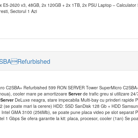
x E5-2620 v3, 48GB, 2x 120GB + 2x 1TB, 2x PSU Laptop – Calculator
esti, Sectorul 1 Azi
SBARefurbished
ro C2SBA+ Refurbished 599 RON SERVER Tower SuperMicro C2SBA+ 
 noua), cooler mare pe amortizoare
Server
de trafic greu si utilizare 24
N
Server
DeLuxe neagra, stare impecabila Multi-bay cu prinderi rapide 
(se poate mari la cerere) HDD: SSD SanDisk 128 Gb + HDD Samsung 
o: Intel GMA 3100 (256Mb), se poate pune placa video pe slot separat P
el 1 Gbps Se ofera garantie la kit: placa, procesor, cooler (1an) Se poa