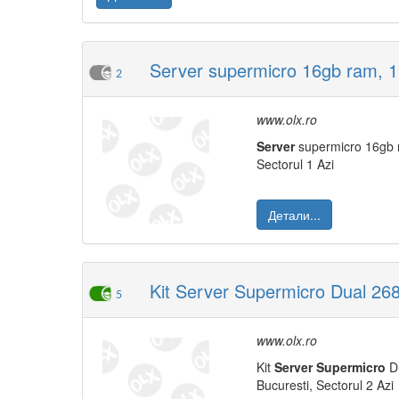
Server supermicro 16gb ram, 1
2
www.olx.ro
Server
supermicro 16gb r
Sectorul 1 Azi
Детали...
Kit Server Supermicro Dual 2
5
www.olx.ro
Kit
Server
Supermicro
Du
Bucuresti, Sectorul 2 Azi