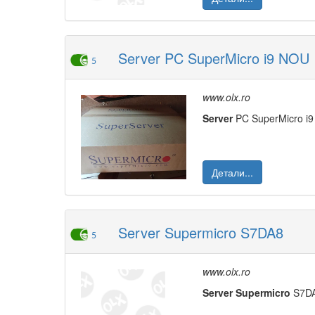
Server PC SuperMicro i9 NOU
5
www.olx.ro
Server
PC SuperMicro i9 
Детали...
Server Supermicro S7DA8
5
www.olx.ro
Server
Supermicro
S7DA8