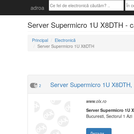
adroa
Server Supermicro 1U X8DTH - cău
Principal
Electronică
Server Supermicro 1U X8DTH
Server Supermicro 1U X8DTH,
2
www.olx.ro
Server
Supermicro
1U
Bucuresti, Sectorul 1 Azi
Детали...