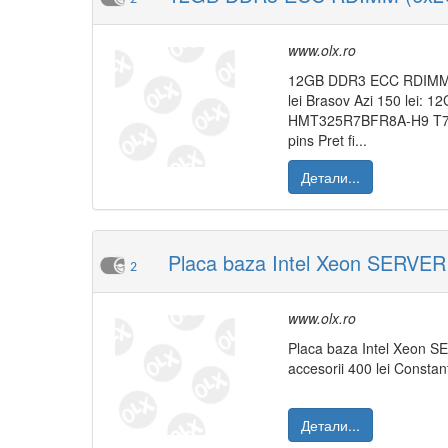
www.olx.ro
12GB DDR3 ECC RDIMM (
lei Brasov Azi 150 lei
HMT325R7BFR8A-H9 T7 A
pins Pret fi...
Детали...
Placa baza Intel Xeon SERV
2
www.olx.ro
Placa baza Intel Xeon 
accesorii 400 lei Constan
Детали...