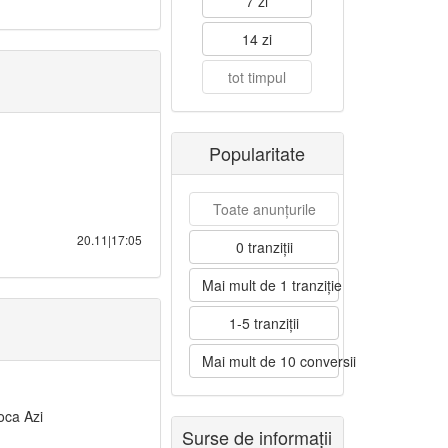
7 zi
14 zi
tot timpul
Popularitate
Toate anunțurile
20.11|17:05
0 tranziții
Mai mult de 1 tranziție
1-5 tranziții
Mai mult de 10 conversii
oca Azi
Surse de informații