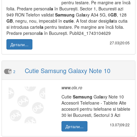
pentru testare. Pe margine are încă
folia. Predare persona
la
în București. Sector 1, Bucuresti azi
949 RON Telefon validat
Samsung
Ga
la
xy A34 5G, 6
GB
, 128
GB
, negru, nou, impecabil în
cutie
. A fost doar desigi
la
ta cutia
si introdusa carte
la
pentru testare. Pe margine are încă folia.
Predare persona
la
în București. Publi24_1743104629
27.03|20:05
Детали...
Cutie Samsung Galaxy Note 10
2
www.olx.ro
Cutie
Samsung
Ga
la
xy Note 10
Accesorii Telefoane - Tablete Alte
accesorii pentru telefoane si tablete
30 lei Bucuresti, Sectorul 3 Azi
13.07|09:22
Детали...