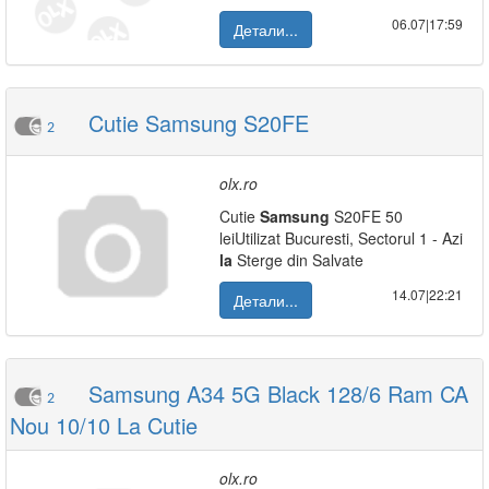
06.07|17:59
Детали...
Cutie Samsung S20FE
2
olx.ro
Cutie
Samsung
S20FE 50
leiUtilizat Bucuresti, Sectorul 1 - Azi
la
Sterge din Salvate
14.07|22:21
Детали...
Samsung A34 5G Black 128/6 Ram CA
2
Nou 10/10 La Cutie
olx.ro