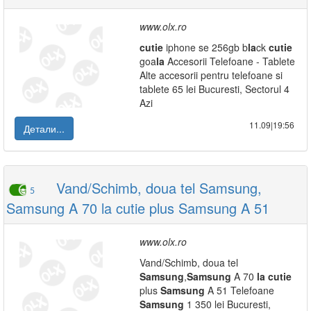
www.olx.ro
cutie
iphone se 256gb b
la
ck
cutie
goa
la
Accesorii Telefoane - Tablete
Alte accesorii pentru telefoane si
tablete 65 lei Bucuresti, Sectorul 4
Azi
11.09|19:56
Детали...
Vand/Schimb, doua tel Samsung,
5
Samsung A 70 la cutie plus Samsung A 51
www.olx.ro
Vand/Schimb, doua tel
Samsung
,
Samsung
A 70
la
cutie
plus
Samsung
A 51 Telefoane
Samsung
1 350 lei Bucuresti,