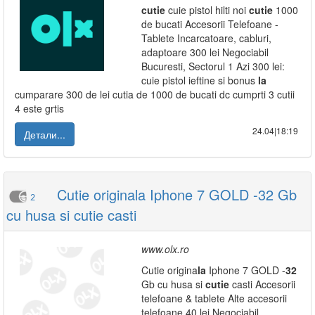
cutie
cuie pistol hilti noi
cutie
1000
de bucati Accesorii Telefoane -
Tablete Incarcatoare, cabluri,
adaptoare 300 lei Negociabil
Bucuresti, Sectorul 1 Azi 300 lei:
cuie pistol ieftine si bonus
la
cumparare 300 de lei cutia de 1000 de bucati dc cumprti 3 cutii
4 este grtis
24.04|18:19
Детали...
Cutie originala Iphone 7 GOLD -32 Gb
2
cu husa si cutie casti
www.olx.ro
Cutie origina
la
Iphone 7 GOLD -
32
Gb cu husa si
cutie
casti Accesorii
telefoane & tablete Alte accesorii
telefoane 40 lei Negociabil