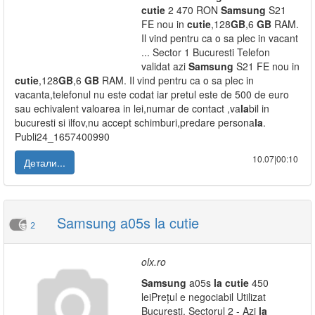
cutie
2 470 RON
Samsung
S21
FE nou in
cutie
,128
GB
,6
GB
RAM.
Il vind pentru ca o sa plec in vacant
... Sector 1 Bucuresti Telefon
validat azi
Samsung
S21 FE nou in
cutie
,128
GB
,6
GB
RAM. Il vind pentru ca o sa plec in
vacanta,telefonul nu este codat iar pretul este de 500 de euro
sau echivalent valoarea in lei,numar de contact ,va
la
bil in
bucuresti si ilfov,nu accept schimburi,predare persona
la
.
Publi24_1657400990
10.07|00:10
Детали...
Samsung a05s la cutie
2
olx.ro
Samsung
a05s
la
cutie
450
leiPrețul e negociabil Utilizat
Bucuresti, Sectorul 2 - Azi
la