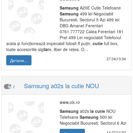
Samsung
A20E Cutie Telefoane
Samsung
499 lei Negociabil
Bucuresti, Sectorul 5 Azi 499 lei:
DBG Amanet Ferentari
0761.777722 Calea Ferentari 181
Pret 499 Lei negociabil Telefonul
arata și funcționează impecabil folosit ff puțin,
cutie
full box,
toate accesoriile sigi
la
te, liber de rețea. O...
27.04|13:34
Детали...
Samsung a02s la cutie NOU
2
www.olx.ro
Samsung
a02s
la
cutie
NOU
Telefoane
Samsung
500 lei
Negociabil Bucuresti, Sectorul 6 Azi
14.07|14:02