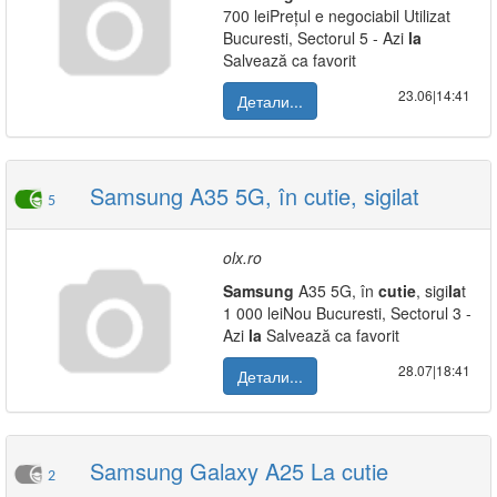
700 leiPrețul e negociabil Utilizat
Bucuresti, Sectorul 5 - Azi
la
Salvează ca favorit
23.06|14:41
Детали...
Samsung A35 5G, în cutie, sigilat
5
olx.ro
Samsung
A35 5G, în
cutie
, sigi
la
t
1 000 leiNou Bucuresti, Sectorul 3 -
Azi
la
Salvează ca favorit
28.07|18:41
Детали...
Samsung Galaxy A25 La cutie
2