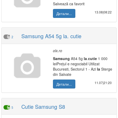
Salvează ca favorit
13.08|08:22
Детали...
Samsung A54 5g la. cutie
2
olx.ro
Samsung
A54 5g
la
.
cutie
1 000
leiPrețul e negociabil Utilizat
Bucuresti, Sectorul 1 - Azi
la
Sterge
din Salvate
11.07|21:20
Детали...
Cutie Samsung S8
5