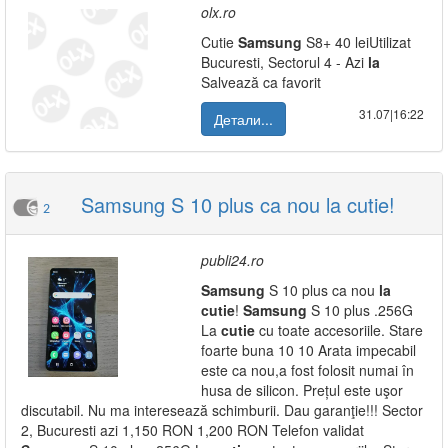
olx.ro
Cutie
Samsung
S8+ 40 leiUtilizat
Bucuresti, Sectorul 4 - Azi
la
Salvează ca favorit
31.07|16:22
Детали...
Samsung S 10 plus ca nou la cutie!
2
publi24.ro
Samsung
S 10 plus ca nou
la
cutie
!
Samsung
S 10 plus .256G
La
cutie
cu toate accesoriile. Stare
foarte buna 10 10 Arata impecabil
este ca nou,a fost folosit numai în
husa de silicon. Prețul este uşor
discutabil. Nu ma interesează schimburii. Dau garanţie!!! Sector
2, Bucuresti azi 1,150 RON 1,200 RON Telefon validat