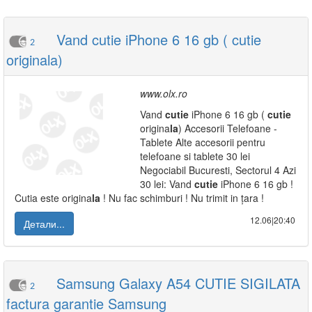
Vand cutie iPhone 6 16 gb ( cutie
2
originala)
www.olx.ro
Vand
cutie
iPhone 6 16 gb (
cutie
origina
la
) Accesorii Telefoane -
Tablete Alte accesorii pentru
telefoane si tablete 30 lei
Negociabil Bucuresti, Sectorul 4 Azi
30 lei: Vand
cutie
iPhone 6 16 gb !
Cutia este origina
la
! Nu fac schimburi ! Nu trimit in țara !
12.06|20:40
Детали...
Samsung Galaxy A54 CUTIE SIGILATA
2
factura garantie Samsung