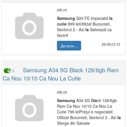
olx.ro
Samsung
S20 FE Impecabil
la
cutie
899 leiUtilizat Bucuresti,
Sectorul 2 - Azi
la
Salvează ca
favorit
29.06|12:10
Детали...
Samsung A34 5G Black 128/6gb Ram
5
Ca Nou 10/10 Ca Nou La Cutie
olx.ro
Samsung
A34 5G B
la
ck 128/6gb
Ram Ca Nou 10/10 Ca Nou La
Cutie 799 leiPrețul e negociabil
Utilizat Bucuresti, Sectorul 3 - Azi
la
Sterge din Salvate