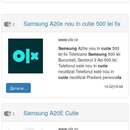
Samsung A20e nou in cutie 500 lei fix
2
www.olx.ro
Samsung
A20e nou in
cutie
500
lei fix Telefoane
Samsung
500 lei
Bucuresti, Sectorul 3 Azi 500 lei:
Telefonul este nou in
cutie
neutilizat Telefonul este nou in
cutie
neutilizat Predare persona
la
10.02|19:48
Детали...
Samsung A20E Cutie
2
www.olx.ro