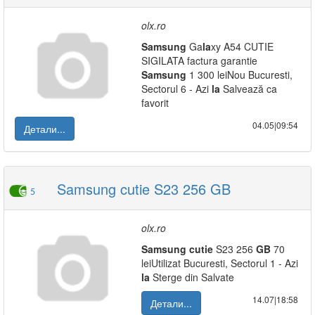
olx.ro
Samsung
Ga
la
xy A54 CUTIE
SIGILATA factura garantie
Samsung
1 300 leiNou Bucuresti,
Sectorul 6 - Azi
la
Salvează ca
favorit
04.05|09:54
Детали...
Samsung cutie S23 256 GB
5
olx.ro
Samsung
cutie
S23 256
GB
70
leiUtilizat Bucuresti, Sectorul 1 - Azi
la
Sterge din Salvate
14.07|18:58
Детали...