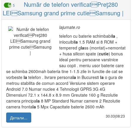
Număr de telefon verificatPreţ280
5
LEISamsung grand prime cutieSamsung |
lajumate.ro
telefon cu baterie schimbabi
la
,
inlocuibi
la
1.5 RAM si 8 ROM +
tempered g
la
ss (montat)+nemontat
+ husa silicon spate (
cutie
) bonus
ideal pentru persoane varstnice
sau copii . meniu usor baterie care
se schimba 2600mah bateria tine 1-1.5 zile in functie de cat se
vorbeste
la
telefon . livrare persona
la
in Bucuresti
la
o gura de
metrou stabilita de comun accord Versiune sistem operare
Android 7.0 Numar nuclee 4 Tehnologii GPRS 3G 4G
Dimensiuni 72.1 x 144.8 x 8.9 mm Greutate 160 g Rezolutie
camera principa
la
8 MP Standard Numar camere 2 Rezolutie
camera fronta
la
5 Mpx Capacitate baterie 2600 mAh
30.03|08:23
Детали...