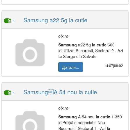
Samsung a22 5g la cutie
5
olx.ro
Samsung
a22 5g
la
cutie
600
leiUtilizat Bucuresti, Sectorul 2 - Azi
la
Sterge din Salvate
14.07|09:02
Детали...
SamsungA 54 nou la cutie
5
olx.ro
Samsung
A 54 nou
la
cutie
1 350
leiPrețul e negociabil Nou
Bucuresti, Sectorul 1 - Azi
la