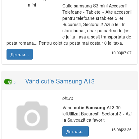
Cutie samsung S3 mini Accesorii
Telefoane - Tablete » Alte accesorii
pentru telefoane si tablete 5 lei
Bucuresti, Sectorul 2 Azi 5 lei: In
stare buna , doar pe partea de jos
e julita , asa a sosit transportata de
posta romana... Pentru colet cu posta mai costa 10 lei taxa.
10.03|07:07
Детали...
Vând cutie Samsung A13
5
olx.ro
Vând
cutie
Samsung
A13 30
leiUtilizat Bucuresti, Sectorul 3 - Azi
la
Salvează ca favorit
16.08|23:36
Детали...