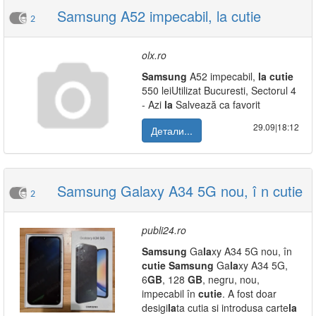
Samsung A52 impecabil, la cutie
2
olx.ro
Samsung
A52 impecabil,
la
cutie
550 leiUtilizat Bucuresti, Sectorul 4
- Azi
la
Salvează ca favorit
29.09|18:12
Детали...
Samsung Galaxy A34 5G nou, î n cutie
2
publi24.ro
Samsung
Ga
la
xy A34 5G nou, în
cutie
Samsung
Ga
la
xy A34 5G,
6
GB
, 128
GB
, negru, nou,
impecabil în
cutie
. A fost doar
desigi
la
ta cutia si introdusa carte
la