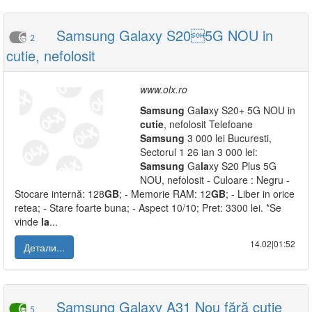
Samsung Galaxy S205G NOU in
2
cutie, nefolosit
www.olx.ro
Samsung
Ga
la
xy S20+ 5G NOU in
cutie
, nefolosit Telefoane
Samsung
3 000 lei Bucuresti,
Sectorul 1 26 ian 3 000 lei:
Samsung
Ga
la
xy S20 Plus 5G
NOU, nefolosit - Culoare : Negru -
Stocare internă: 128
GB
; - Memorie RAM: 12
GB
; - Liber in orice
retea; - Stare foarte buna; - Aspect 10/10; Pret: 3300 lei. *Se
vinde
la
...
14.02|01:52
Детали...
Samsung Galaxy A31 Nou fără cutie
5