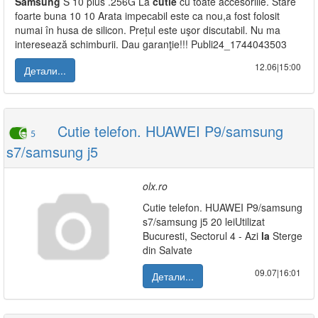
Samsung
S 10 plus .256G La
cutie
cu toate accesoriile. Stare
foarte buna 10 10 Arata impecabil este ca nou,a fost folosit
numai în husa de silicon. Prețul este uşor discutabil. Nu ma
interesează schimburii. Dau garanţie!!! Publi24_1744043503
12.06|15:00
Детали...
Cutie telefon. HUAWEI P9/samsung
5
s7/samsung j5
olx.ro
Cutie telefon. HUAWEI P9/samsung
s7/samsung j5 20 leiUtilizat
Bucuresti, Sectorul 4 - Azi
la
Sterge
din Salvate
09.07|16:01
Детали...