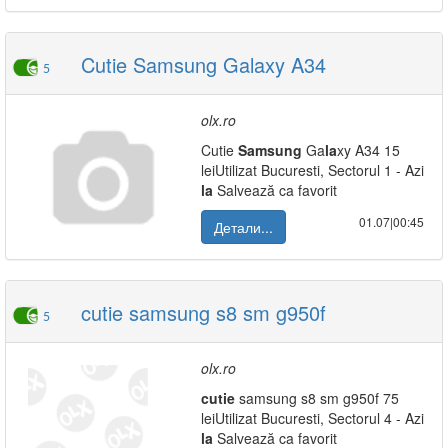
Cutie Samsung Galaxy A34
5
olx.ro
Cutie
Samsung
Ga
la
xy A34 15
leiUtilizat Bucuresti, Sectorul 1 - Azi
la
Salvează ca favorit
01.07|00:45
Детали...
cutie samsung s8 sm g950f
5
olx.ro
cutie
samsung s8 sm g950f 75
leiUtilizat Bucuresti, Sectorul 4 - Azi
la
Salvează ca favorit