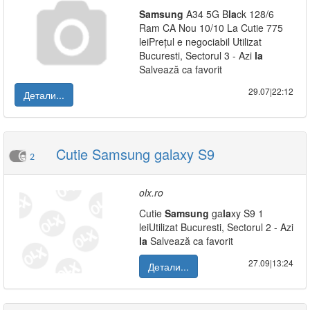
Samsung
A34 5G B
la
ck 128/6
Ram CA Nou 10/10 La Cutie 775
leiPrețul e negociabil Utilizat
Bucuresti, Sectorul 3 - Azi
la
Salvează ca favorit
29.07|22:12
Детали...
Cutie Samsung galaxy S9
2
olx.ro
Cutie
Samsung
ga
la
xy S9 1
leiUtilizat Bucuresti, Sectorul 2 - Azi
la
Salvează ca favorit
27.09|13:24
Детали...