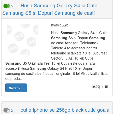
Husa Samsung Galaxy S4 si Cutie
5
Samsung S5 si Dopuri Samsung de casti
www.olx.ro
Husa
Samsung
Ga
la
xy S4 si Cutie
Samsung
S5 si Dopuri
Samsung
de casti Accesorii Telefoane -
Tablete Alte accesorii pentru
telefoane si tablete 10 lei Bucuresti,
Sectorul 5 Azi 10 lei: Cutie
Samsung
S5 Origina
la
Pret 15 lei Cutia este goa
la
fara
accesorii Husa
Samsung
Ga
la
xy S4 Pret 10 lei Dopuri
samsung de casti albe 4 bucati originale 10 lei Vizualizati si lista
de produs...
19.09|11:45
Детали...
cutie iphone se 256gb black cutie goala
2