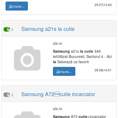
25.07|13:43
Детали...
Samsung a21s la cutie
5
olx.ro
Samsung
a21s
la
cutie
349
leiUtilizat Bucuresti, Sectorul 4 - Azi
la
Salvează ca favorit
09.08|14:01
Детали...
Samsung A72cutie incarcator
2
olx.ro
Samsung
A72
cutie
+incarcator