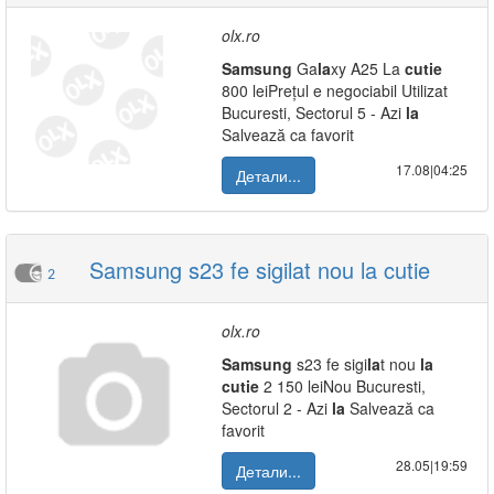
olx.ro
Samsung
Ga
la
xy A25 La
cutie
800 leiPrețul e negociabil Utilizat
Bucuresti, Sectorul 5 - Azi
la
Salvează ca favorit
17.08|04:25
Детали...
Samsung s23 fe sigilat nou la cutie
2
olx.ro
Samsung
s23 fe sigi
la
t nou
la
cutie
2 150 leiNou Bucuresti,
Sectorul 2 - Azi
la
Salvează ca
favorit
28.05|19:59
Детали...