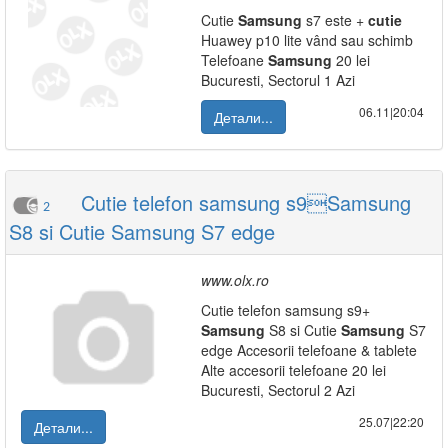
Cutie
Samsung
s7 este +
cutie
Huawey p10 lite vând sau schimb
Telefoane
Samsung
20 lei
Bucuresti, Sectorul 1 Azi
06.11|20:04
Детали...
Cutie telefon samsung s9Samsung
2
S8 si Cutie Samsung S7 edge
www.olx.ro
Cutie telefon samsung s9+
Samsung
S8 si Cutie
Samsung
S7
edge Accesorii telefoane & tablete
Alte accesorii telefoane 20 lei
Bucuresti, Sectorul 2 Azi
25.07|22:20
Детали...