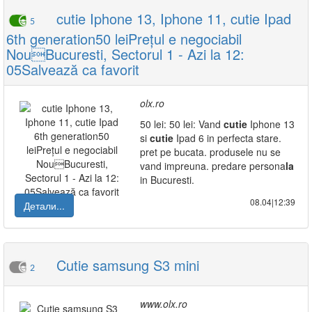
cutie Iphone 13, Iphone 11, cutie Ipad
5
6th generation50 leiPrețul e negociabil
NouBucuresti, Sectorul 1 - Azi la 12:
05Salvează ca favorit
olx.ro
50 lei: 50 lei: Vand
cutie
Iphone 13
si
cutie
Ipad 6 in perfecta stare.
pret pe bucata. produsele nu se
vand impreuna. predare persona
la
in Bucuresti.
08.04|12:39
Детали...
Cutie samsung S3 mini
2
www.olx.ro