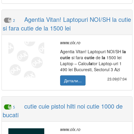
Agentia Vitan! Laptopuri NOI/SH la cutie
2
si fara cutie de la 1500 lei
www.olx.ro
Agentia Vitan! Laptopuri NOI/SH
la
cutie
si fara
cutie
de
la
1500 lei
Laptop – Calcu
la
tor Laptop-uri 1
490 lei Bucuresti, Sectorul 3 Azi
23.09|07:04
Детали...
cutie cuie pistol hilti noi cutie 1000 de
5
bucati
www.olx.ro