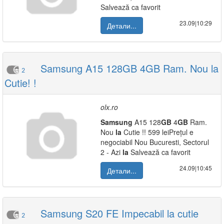
Salvează ca favorit
23.09|10:29
Детали...
Samsung A15 128GB 4GB Ram. Nou la
2
Cutie! !
olx.ro
Samsung
A15 128
GB
4
GB
Ram.
Nou
la
Cutie !! 599 leiPrețul e
negociabil Nou Bucuresti, Sectorul
2 - Azi
la
Salvează ca favorit
24.09|10:45
Детали...
Samsung S20 FE Impecabil la cutie
2