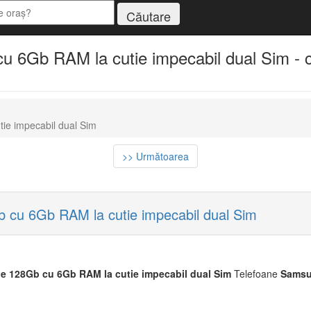
 6Gb RAM la cutie impecabil dual Sim - c
ie impecabil dual Sim
>> Următoarea
 cu 6Gb RAM la cutie impecabil dual Sim
de
128Gb
cu
6Gb
RAM
la
cu
tie
impecabil
dual
Sim
Telefoane
Sams