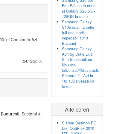
Samsung S20 5G
Fan Edition la cutie
si Galaxy S20 5G -
128GB la cutie
Samsung Galaxy
S10e dual, la cutie
full accesorii,
impecabil 1010
00 lei Constanta Azi
Pașcani
Samsung Galaxy
A34 5g Cutie Dual
Sim Impecabil ca
24.12|20:56
Nou 999
leiUtilizatBucuresti,
Sectorul 2 - Azi la
16: 13Salvează ca
favorit
Alte cereri
 Bu
cu
resti, Sectorul 4
Sistem Desktop PC
Dell OptiPlex 3070
MT, i7-9700 4.