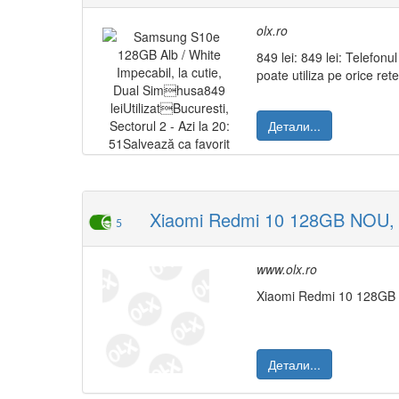
olx.ro
849 lei: 849 lei: Telefonul
poate utiliza pe orice re
Детали...
Xiaomi Redmi 10 128GB NOU, NF
5
www.olx.ro
Xiaomi Redmi 10 128GB
Детали...