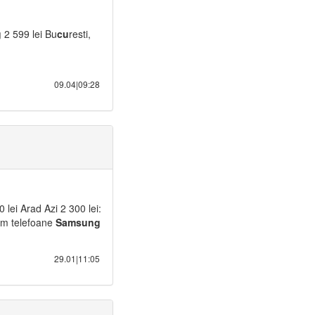
g
2 599 lei Bu
cu
resti,
09.04|09:28
 lei Arad Azi 2 300 lei:
m telefoane
Samsung
29.01|11:05