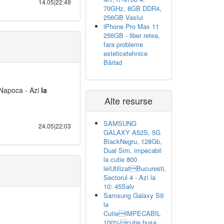
14.05|22:49
70GHz, 8GB DDR4,
256GB Vaslui
iPhone Pro Max 11
256GB - liber retea,
fara probleme
esteticetehnice
Bârlad
j-Napoca - Azi
la
Alte resurse
SAMSUNG
24.05|22:03
GALAXY A52S, 5G
BlackNegru, 128Gb,
Dual Sim, impecabil
la cutie 800
leiUtilizatBucuresti,
Sectorul 4 - Azi la
10: 45Salv
Samsung Galaxy S9
la
CutieIMPECABIL
100%cutie husa