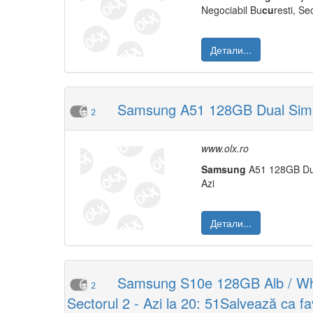
Negociabil Bu
cu
resti, Se
Детали...
Samsung A51 128GB Dual Sim lib
2
www.olx.ro
Samsung
A51 128GB D
Azi
Детали...
Samsung S10e 128GB Alb / White
2
Sectorul 2 - Azi la 20: 51Salvează ca fa