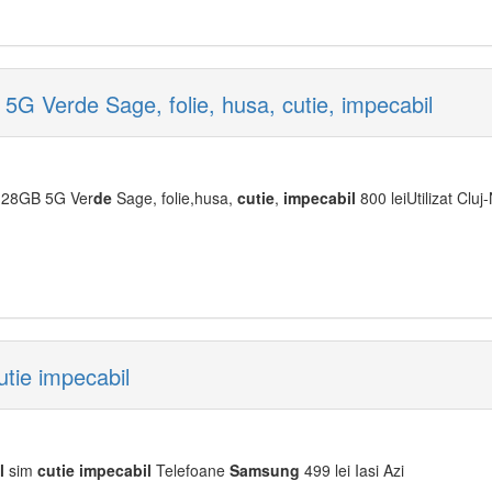
 Verde Sage, folie, husa, cutie, impecabil
128GB 5G Ver
de
Sage, folie,husa,
cu
tie
,
impecabil
800 leiUtilizat Clu
tie impecabil
l
sim
cu
tie
impecabil
Telefoane
Samsung
499 lei Iasi Azi