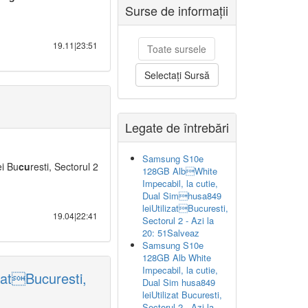
Surse de informații
19.11|23:51
Toate sursele
Selectați Sursă
Legate de întrebări
Samsung S10e
ei Bu
cu
resti, Sectorul 2
128GB AlbWhite
Impecabil, la cutie,
Dual Simhusa849
leiUtilizatBucuresti,
19.04|22:41
Sectorul 2 - Azi la
20: 51Salveaz
Samsung S10e
128GB Alb White
Impecabil, la cutie,
zatBucuresti,
Dual Sim husa849
leiUtilizat Bucuresti,
Sectorul 2 - Azi la