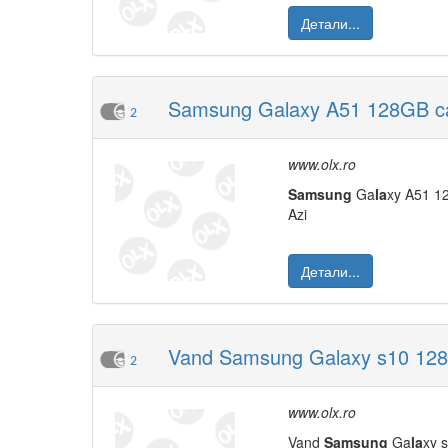
Детали...
Samsung Galaxy A51 128GB ca 
2
www.olx.ro
Samsung
Ga
la
xy A51 1
Azi
Детали...
Vand Samsung Galaxy s10 128G
2
www.olx.ro
Vand
Samsung
Ga
la
xy 