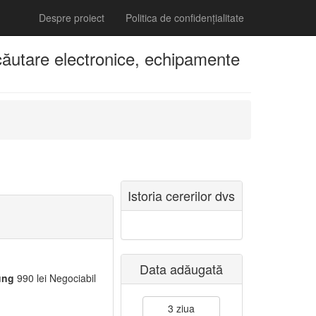
Despre proiect
Politica de confidențialitate
ăutare electronice, echipamente
Istoria cererilor dvs
Data adăugată
ung
990 lei Negociabil
3 ziua