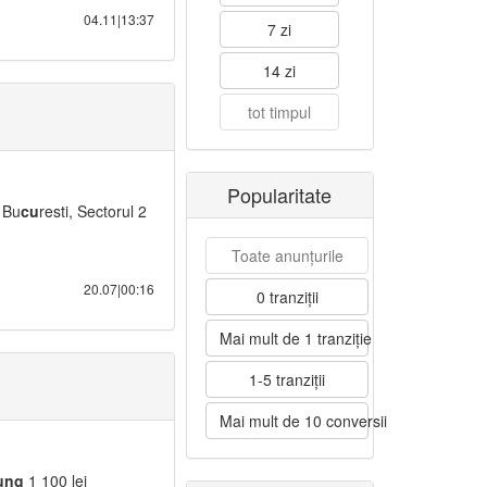
04.11|13:37
7 zi
14 zi
tot timpul
Popularitate
 Bu
cu
resti, Sectorul 2
Toate anunțurile
20.07|00:16
0 tranziții
Mai mult de 1 tranziție
1-5 tranziții
Mai mult de 10 conversii
ung
1 100 lei