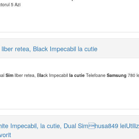
ctorul 5 Azi
er retea, Black Impecabil la cutie
ual
Sim
liber retea, B
la
ck Impecabil
la
cu
tie
Telefoane
Samsung
780 l
 Impecabil, la cutie, Dual Simhusa849 leiUtili
vorit