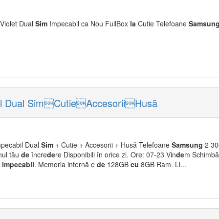
iolet Dual
Sim
Impecabil ca Nou FullBox
la
Cutie Telefoane
Samsun
l Dual SimCutieAccesoriiHusă
mpecabil Dual
Sim
+ Cutie + Accesorii + Husă Telefoane
Samsung
2 300
ul tău
de
încre
de
re Disponibili în orice zi. Ore: 07-23 Vin
de
m Schimbă
y
impecabil
. Memoria internă e
de
128GB
cu
8GB Ram. Li...