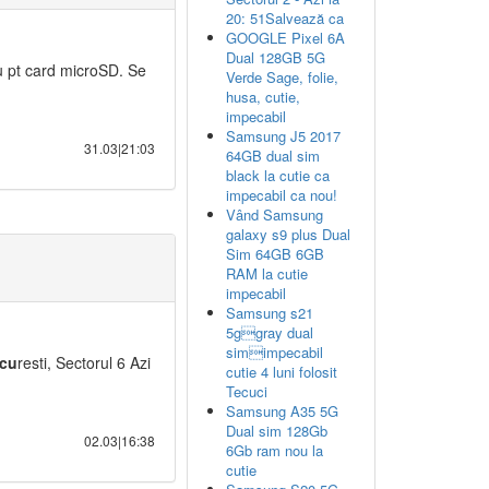
20: 51Salvează ca
GOOGLE Pixel 6A
Dual 128GB 5G
u pt card microSD. Se
Verde Sage, folie,
husa, cutie,
impecabil
Samsung J5 2017
31.03|21:03
64GB dual sim
black la cutie ca
impecabil ca nou!
Vând Samsung
galaxy s9 plus Dual
Sim 64GB 6GB
RAM la cutie
impecabil
Samsung s21
5ggray dual
simimpecabil
cu
resti, Sectorul 6 Azi
cutie 4 luni folosit
Tecuci
Samsung A35 5G
Dual sim 128Gb
02.03|16:38
6Gb ram nou la
cutie