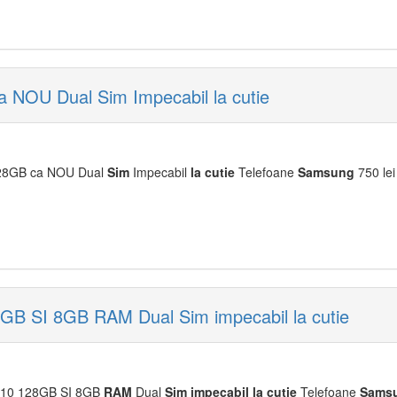
NOU Dual Sim Impecabil la cutie
28GB ca NOU Dual
Sim
Impecabil
la
cu
tie
Telefoane
Samsung
750 lei
B SI 8GB RAM Dual Sim impecabil la cutie
s10 128GB SI 8GB
RAM
Dual
Sim
impecabil
la
cu
tie
Telefoane
Sams