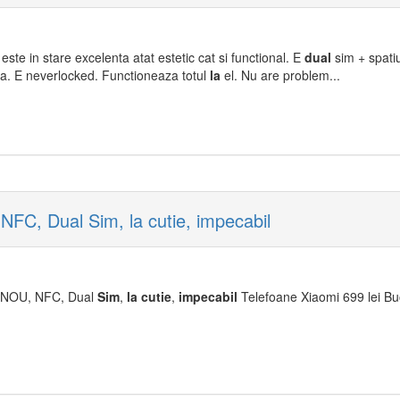
 este in stare excelenta atat estetic cat si functional. E
dual
sim + spati
tea. E neverlocked. Functioneaza totul
la
el. Nu are problem...
C, Dual Sim, la cutie, impecabil
 NOU, NFC, Dual
Sim
,
la
cu
tie
,
impecabil
Telefoane Xiaomi 699 lei Bu