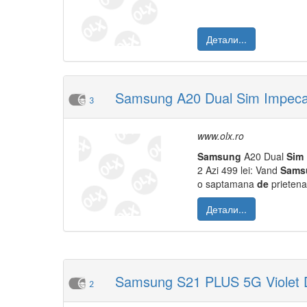
Детали...
Samsung A20 Dual Sim Impecabil
3
www.olx.ro
Samsung
A20 Dual
Sim
2 Azi 499 lei: Vand
Sams
o saptamana
de
prietena 
Детали...
Samsung S21 PLUS 5G Violet Du
2