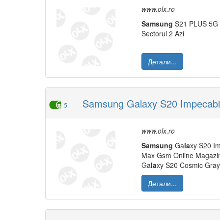
www.olx.ro
Samsung
S21 PLUS 5G V
Sectorul 2 Azi
Детали...
Samsung Galaxy S20 Impecabi
5
www.olx.ro
Samsung
Ga
la
xy S20 I
Max Gsm Online Magazin
Ga
la
xy S20 Cosmic Gra
Детали...