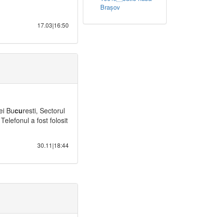
Brașov
17.03|16:50
ei Bu
cu
resti, Sectorul
Telefonul a fost folosit
30.11|18:44