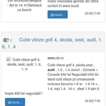
motor mercedes sprinter din 2004
confort în stare bună
23.05|17:43
Детали...
Cutie viteze golf 4, skoda, seat, audi, 1.
2
6, 1. 4
www.olx.ro
Cutie viteze golf 4 ,skoda,seat ,
audi
, 1.6 , 1.4 Jocuri - Console »
Console 650 lei Negociabil 650 lei:
Vand cutii viteze pt urmatoarele
motoare benzina 1.6 sr . 1.6 16 v ,
1.4. mpi 1.4 . 16 v , disel 1.9 ajm 6
trepte 650 lei negociabil !
04.05|17:02
Детали...