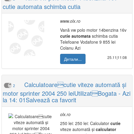
cutie automata schimba cutia
www.olx.ro
Vană vw polo motor 14benzina 16v
cutie
automata
schimba cutia
Telefoane Vodafone 9 855 lei
Colanu Azi
25.11|11:08
Детали...
Calculatoarecutie viteze automată și
2
motor sprinter 2004 250 leiUtilizatBogata - Azi
la 14: 01Salvează ca favorit
olx.ro
250 lei: 250 lei: Calculator
cutie
viteze automată și
calculator