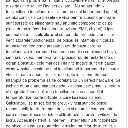
sa rezolvam problema, simplu si cu cuvintele dvs, iar impreuna
o sa gasim o solutie Rog seriozitate! ! Nu se aprinde: -
tensiunile de functionare in sistem nu sunt la parametri optimi,
de aici concluzia ca piesele de vina pentru aceasta anomalie
sunt sursele de alimentare sau anumite componente de pe
placa de baza (condensatori, tranzistori SMT, chipuri). Lipsa
semnal ecran: -
calculator
ul se aprinde, are ledul aprins iar
ventilatoarele functioneaza; de obicei se intampla din cauza
anumitor componente atasate placii de baza care nu
functioneaza in parametri sau nu comunica cu placa de baza,
semnalul video, memoria ram, procesorul. Se restarteaza din
ecran albastru: - cele mai des intalnite motive sunt din cauza
window-sului, acesta ne mai functionand in parametri din cauza
virusilor sau a anumitor fisiere corupte in sistem. Se mai
intampla ca problema sa fie corelata cu un defect hardware. Se
inchide dupa o anumita perioada: - acesta este primul simptom
al degradarii tensiunilor de functionare sau al aparitiei
temperaturilor foarte ridicate la care lucreaza sistemul
Calculatorul se misca foarte greu: - virusii sunt de obicei
responsabili, foarte rar sunt de vina si anumite componente
care nu indeplinesc cerintele utilizatorului in privinta vitezei de
lucru. Acces inexistent la internet: - internetul nu functioneaza
de obicei din cauza routerelor, virusilor, mufelor de internet, a