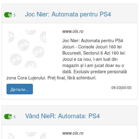
Joc Nier: Automata pentru PS4
5
www.olx.ro
Joc Nier: Automata pentru PS4
Jocuri - Console Jocuri 160 lei
Bucuresti, Sectorul 6 Azi 160 lei:
Jocul e ca nou, l-am luat din
magazin și l-am jucat doar eu o
dată. Exclusiv predare personală
zona Cora Lujerului. Preț final, fără schimburi.
09.03|00:00
Детали...
Vând NieR: Automata: PS4
5
www.olx.ro