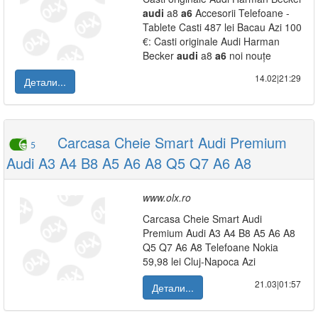
audi
a8
a6
Accesorii Telefoane -
Tablete Casti 487 lei Bacau Azi 100
€: Casti originale Audi Harman
Becker
audi
a8
a6
noi nouțe
14.02|21:29
Детали...
Carcasa Cheie Smart Audi Premium
5
Audi A3 A4 B8 A5 A6 A8 Q5 Q7 A6 A8
www.olx.ro
Carcasa Cheie Smart Audi
Premium Audi A3 A4 B8 A5 A6 A8
Q5 Q7 A6 A8 Telefoane Nokia
59,98 lei Cluj-Napoca Azi
21.03|01:57
Детали...