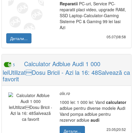
Reparatii
PC-uri, Service PC-
reparatii placi video, upgrade RAM,
SSD Laptop-Calculator-Gaming
Sisteme PC & Gaming 99 lei Iasi
Azi
05.07|08:58
Детали...
Calculator Adblue Audi 1 000
5
leiUtilizatDosu Bricii - Azi la 16: 48Salvează ca
favorit
olx.ro
1000 lei: 1 000 lei: Vand
calculator
adblue pentru diverse modele Audi
Vand pompa adblue pentru
rezervor adblue
audi
23.05|20:52
Детали...