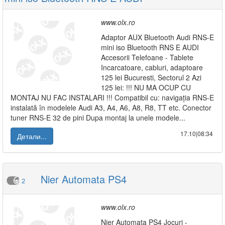
www.olx.ro
Adaptor AUX Bluetooth Audi RNS-E
mini iso Bluetooth RNS E AUDI
Accesorii Telefoane - Tablete
Incarcatoare, cabluri, adaptoare
125 lei Bucuresti, Sectorul 2 Azi
125 lei: !!! NU MA OCUP CU
MONTAJ NU FAC INSTALARI !!! Compatibil cu: navigația RNS-E
instalată în modelele Audi A3, A4, A6, A8, R8, TT etc. Conector
tuner RNS-E 32 de pini Dupa montaj la unele modele...
17.10|08:34
Детали...
Nier Automata PS4
2
www.olx.ro
Nier Automata PS4 Jocuri -