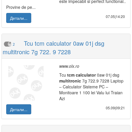
este impecabil si perfect functional..
Provine de pe...
07.05|14:20
Детали...
Tcu tcm calculator 0aw 01j dsg
2
multitronic 7g 722. 9 7228
www.olx.ro
Tcu
tcm
calculator
0aw 01j dsg
multitronic
7g 722.9 7228 Laptop
– Calculator Sisteme PC –
Monitoare 1 100 lei Valu lui Traian
Azi
05.09|09:21
Детали...