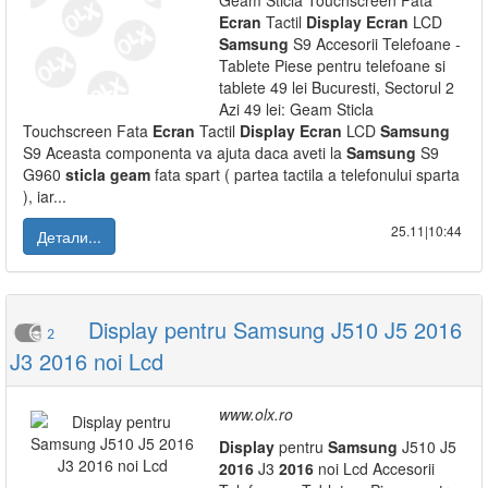
Geam Sticla Touchscreen Fata
Ecran
Tactil
Display
Ecran
LCD
Samsung
S9 Accesorii Telefoane -
Tablete Piese pentru telefoane si
tablete 49 lei Bucuresti, Sectorul 2
Azi 49 lei: Geam Sticla
Touchscreen Fata
Ecran
Tactil
Display
Ecran
LCD
Samsung
S9 Aceasta componenta va ajuta daca aveti la
Samsung
S9
G960
sticla
geam
fata spart ( partea tactila a telefonului sparta
), iar...
25.11|10:44
Детали...
Display pentru Samsung J510 J5 2016
2
J3 2016 noi Lcd
www.olx.ro
Display
pentru
Samsung
J510 J5
2016
J3
2016
noi Lcd Accesorii