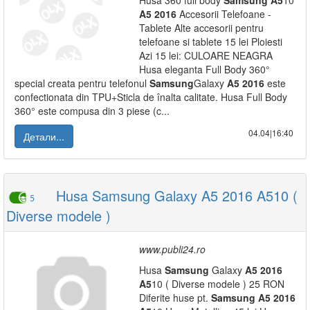
Husa 360 full body
Samsung
A5
10
A5
2016
Accesorii Telefoane -
Tablete Alte accesorii pentru
telefoane si tablete 15 lei Ploiesti
Azi 15 lei: CULOARE NEAGRA
Husa eleganta Full Body 360°
special creata pentru telefonul
Samsung
Galaxy
A5
2016
este
confectionata din TPU+Sticla de înalta calitate. Husa Full Body
360° este compusa din 3 piese (c...
04.04|16:40
Детали...
Husa Samsung Galaxy A5 2016 A510 (
5
Diverse modele )
www.publi24.ro
Husa
Samsung
Galaxy
A5
2016
A5
10 ( Diverse modele ) 25 RON
Diferite huse pt.
Samsung
A5
2016