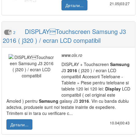
21.05|03:27
Детали...
DISPLAYTouchscreen Samsung J3
2
2016 ( j320 ) / ecran LCD compatibil
www.olx.ro
DISPLAY + Touchscreen
Samsung
J3
2016
( j320 ) / ecran LCD
compatibil Accesorii Telefoane -
Tablete » Piese pentru telefoane si
tablete 120 lei 120 lei:
Display
LCD
compatibil ( cel original este
Amoled ) pentru
Samsung
galaxy J3
2016
. Vin cu banda dublu
adeziva, produsele sunt noi testate inainte de expediere.
Trimitem si in tara cu verificare c...
10.04|00:43
Детали...