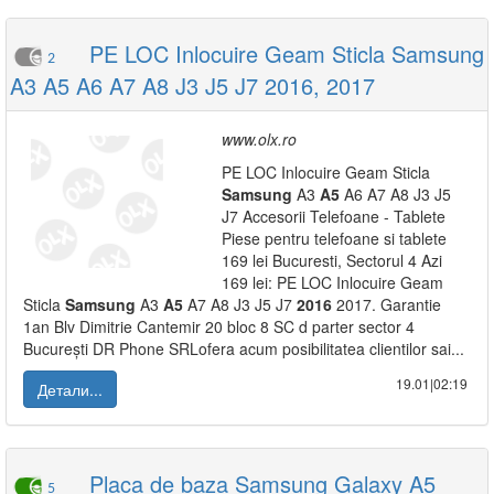
PE LOC Inlocuire Geam Sticla Samsung
2
A3 A5 A6 A7 A8 J3 J5 J7 2016, 2017
www.olx.ro
PE LOC Inlocuire Geam Sticla
Samsung
A3
A5
A6 A7 A8 J3 J5
J7 Accesorii Telefoane - Tablete
Piese pentru telefoane si tablete
169 lei Bucuresti, Sectorul 4 Azi
169 lei: PE LOC Inlocuire Geam
Sticla
Samsung
A3
A5
A7 A8 J3 J5 J7
2016
2017. Garantie
1an Blv Dimitrie Cantemir 20 bloc 8 SC d parter sector 4
București DR Phone SRLofera acum posibilitatea clientilor sai...
19.01|02:19
Детали...
Placa de baza Samsung Galaxy A5
5