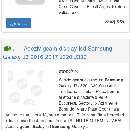
A5
10 Husa Metallic - 45 lei Husa
Clear Cover ... Pitesti Arges Telefon
validat azi
22.02|15:59
Детали...
Adeziv geam display lcd Samsung
5
Galaxy J3 2016 2017 J320 J330
www.olx.ro
Adeziv
geam
display lcd
Samsung
Galaxy J3 J320 J330 Accesorii
Telefoane - Tablete Piese pentru
telefoane si tablete 9,99 lei
Bucuresti, Sectorul 5 Azi 9,99 lei:
Zona de livrare Piata Obor (Hala
veche) pana in ora 16, sau dupa ora 17, in zona Piata Ferentari
(doar daca discutam pana in ora 16). NU TRIMITEM IN TARA!
Adeziv
geam
display lcd
Samsung
Galaxy ...