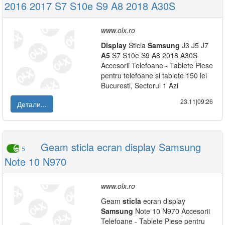
2016 2017 S7 S10e S9 A8 2018 A30S
www.olx.ro
Display
Sticla
Samsung
J3 J5 J7
A5
S7 S10e S9 A8 2018 A30S
Accesorii Telefoane - Tablete Piese
pentru telefoane si tablete 150 lei
Bucuresti, Sectorul 1 Azi
23.11|09:26
Детали...
Geam sticla ecran display Samsung
5
Note 10 N970
www.olx.ro
Geam
sticla
ecran display
Samsung
Note 10 N970 Accesorii
Telefoane - Tablete Piese pentru