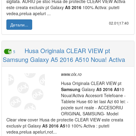
sigilata. AURIU pe stoc Husa de protectie CLEAR VIEW Activa
este creata exclusiv pt Galaxy
A5
2016
100% Activa: puteti
vedea,prelua apeluri ...
02.01|17:40
Детали...
Husa Originala CLEAR VIEW pt
5
Samsung Galaxy A5 2016 A510 Noua! Activa
www.olx.ro
Husa Originala CLEAR VIEW pt
Samsung
Galaxy
A5
2016
A5
10
Noua!Activa Accesorii Telefoane -
Tablete Huse 60 lei Iasi Azi 60 lei: -
pozele sunt reale - ACCESORIU
ORIGINAL SAMSUNG- Model
Clear view cover Husa de protectie CLEAR VIEW este creata
exclusiv pt Galaxy
A5
2016
A5
10 100% Activa : puteti
vedea,prelua apeluri,not...