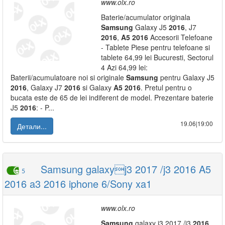
www.olx.ro
Baterie/acumulator originala
Samsung
Galaxy J5
2016
, J7
2016
,
A5
2016
Accesorii Telefoane
- Tablete Piese pentru telefoane si
tablete 64,99 lei Bucuresti, Sectorul
4 Azi 64,99 lei:
Baterii/acumulatoare noi si originale
Samsung
pentru Galaxy J5
2016
, Galaxy J7
2016
si Galaxy
A5
2016
. Pretul pentru o
bucata este de 65 de lei indiferent de model. Prezentare baterie
J5
2016
: - P...
19.06|19:00
Детали...
Samsung galaxyj3 2017 /j3 2016 A5
5
2016 a3 2016 iphone 6/Sony xa1
www.olx.ro
Samsung
galaxy j3 2017 /j3
2016