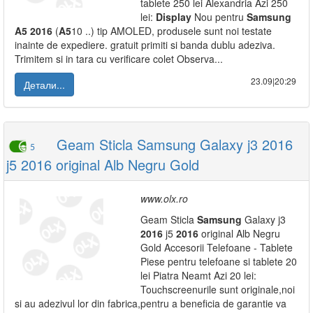
tablete 250 lei Alexandria Azi 250
lei:
Display
Nou pentru
Samsung
A5
2016
(
A5
10 ..) tip AMOLED, produsele sunt noi testate
inainte de expediere. gratuit primiti si banda dublu adeziva.
Trimitem si in tara cu verificare colet Observa...
23.09|20:29
Детали...
Geam Sticla Samsung Galaxy j3 2016
5
j5 2016 original Alb Negru Gold
www.olx.ro
Geam Sticla
Samsung
Galaxy j3
2016
j5
2016
original Alb Negru
Gold Accesorii Telefoane - Tablete
Piese pentru telefoane si tablete 20
lei Piatra Neamt Azi 20 lei:
Touchscreenurile sunt originale,noi
si au adezivul lor din fabrica,pentru a beneficia de garantie va