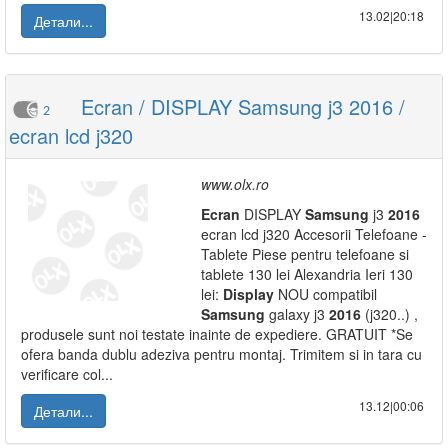
13.02|20:18
Детали...
Ecran / DISPLAY Samsung j3 2016 /
2
ecran lcd j320
www.olx.ro
Ecran
DISPLAY
Samsung
j3
2016
ecran lcd j320 Accesorii Telefoane -
Tablete Piese pentru telefoane si
tablete 130 lei Alexandria Ieri 130
lei:
Display
NOU compatibil
Samsung
galaxy j3
2016
(j320..) ,
produsele sunt noi testate inainte de expediere. GRATUIT *Se
ofera banda dublu adeziva pentru montaj. Trimitem si in tara cu
verificare col...
13.12|00:06
Детали...