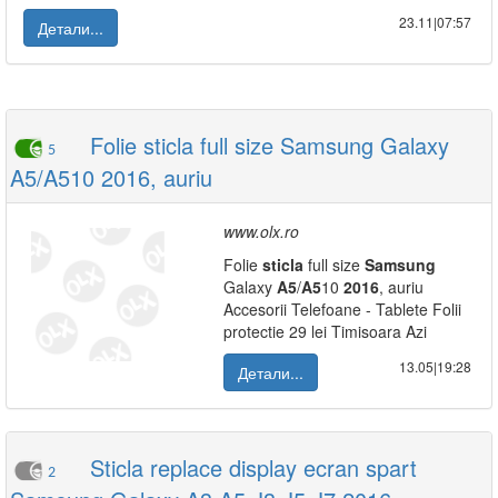
23.11|07:57
Детали...
Folie sticla full size Samsung Galaxy
5
A5/A510 2016, auriu
www.olx.ro
Folie
sticla
full size
Samsung
Galaxy
A5
/
A5
10
2016
, auriu
Accesorii Telefoane - Tablete Folii
protectie 29 lei Timisoara Azi
13.05|19:28
Детали...
Sticla replace display ecran spart
2