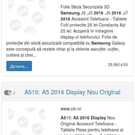
Folie Sticla Securizata 3D
Samsung
J3 ,J3
2016
,J5
2016
,J7
2016
Accesorii Telefoane - Tablete
Folii protectie 25 lei Constanta Azi
25 lei: Acoperă în întregime
display-ul telefonului. Folia de
protecție din sticlă securizată compatibilă cu
Samsung
Galaxy
este concepută să reziste chiar și la obiecte ascuțite: cuțite,
cuttere și chei...
25.08|14:03
Детали...
A510: A5 2016 Display Nou Original
2
www.olx.ro
A5
10:
A5
2016
Display
Nou
Original Accesorii Telefoane -
Tablete Piese pentru telefoane si