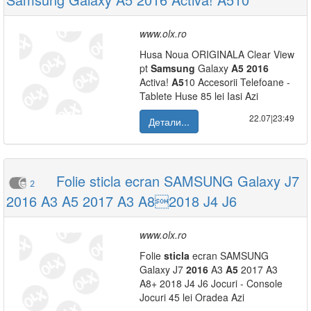
www.olx.ro
Husa Noua ORIGINALA Clear View
pt
Samsung
Galaxy
A5
2016
Activa!
A5
10 Accesorii Telefoane -
Tablete Huse 85 lei Iasi Azi
22.07|23:49
Детали...
Folie sticla ecran SAMSUNG Galaxy J7
2
2016 A3 A5 2017 A3 A82018 J4 J6
www.olx.ro
Folie
sticla
ecran SAMSUNG
Galaxy J7
2016
A3
A5
2017 A3
A8+ 2018 J4 J6 Jocuri - Console
Jocuri 45 lei Oradea Azi