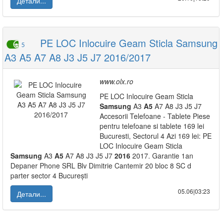
Детали...
PE LOC Inlocuire Geam Sticla Samsung
5
A3 A5 A7 A8 J3 J5 J7 2016/2017
www.olx.ro
PE LOC Inlocuire Geam Sticla
Samsung
A3
A5
A7 A8 J3 J5 J7
Accesorii Telefoane - Tablete Piese
pentru telefoane si tablete 169 lei
Bucuresti, Sectorul 4 Azi 169 lei: PE
LOC Inlocuire Geam Sticla
Samsung
A3
A5
A7 A8 J3 J5 J7
2016
2017. Garantie 1an
Depaner Phone SRL Blv Dimitrie Cantemir 20 bloc 8 SC d
parter sector 4 București
05.06|03:23
Детали...