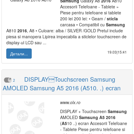
Samsung
Galaxy A8
2016
A810
Accesorii Telefoane - Tablete »
Piese pentru telefoane si tablete
200 lei 200 lei: • Geam /
sticla
carcasa • Compatibil cu
Samsung
A810
2016
, A8 • Culoare: alba / SILVER /GOLD Pretul include
piesa si manopera Lipirea impecabila a sticlelor touchscreen de
display-ul LCD sau ...
19.03|15:41
Детали...
DISPLAYTouchscreen Samsung
2
AMOLED Samsung A5 2016 (A510. .) ecran
www.olx.ro
DISPLAY + Touchscreen
Samsung
AMOLED
Samsung
A5
2016
(
A5
10 ..) ecran Accesorii Telefoane
- Tablete Piese pentru telefoane si