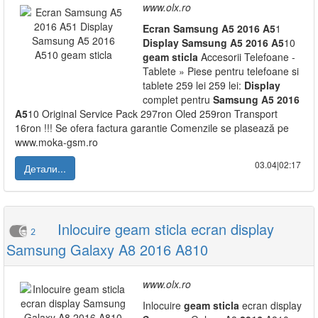
www.olx.ro
Ecran
Samsung
A5
2016
A5
1
Display
Samsung
A5
2016
A5
10
geam
sticla
Accesorii Telefoane -
Tablete » Piese pentru telefoane si
tablete 259 lei 259 lei:
Display
complet pentru
Samsung
A5
2016
A5
10 Original Service Pack 297ron Oled 259ron Transport
16ron !!! Se ofera factura garantie Comenzile se plasează pe
www.moka-gsm.ro
03.04|02:17
Детали...
Inlocuire geam sticla ecran display
2
Samsung Galaxy A8 2016 A810
www.olx.ro
Inlocuire
geam
sticla
ecran display