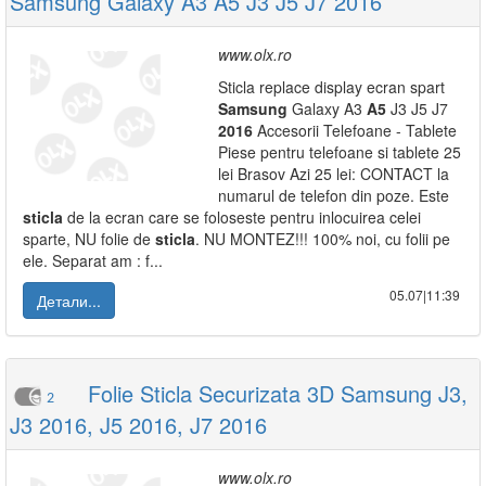
Samsung Galaxy A3 A5 J3 J5 J7 2016
www.olx.ro
Sticla replace display ecran spart
Samsung
Galaxy A3
A5
J3 J5 J7
2016
Accesorii Telefoane - Tablete
Piese pentru telefoane si tablete 25
lei Brasov Azi 25 lei: CONTACT la
numarul de telefon din poze. Este
sticla
de la ecran care se foloseste pentru inlocuirea celei
sparte, NU folie de
sticla
. NU MONTEZ!!! 100% noi, cu folii pe
ele. Separat am : f...
05.07|11:39
Детали...
Folie Sticla Securizata 3D Samsung J3,
2
J3 2016, J5 2016, J7 2016
www.olx.ro