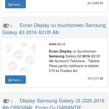
20.10|23:53
Детали...
Ecran Display cu touchscreen Samsung
2
Galaxy A3 2016 A310f Alb
www.olx.ro
Ecran
Display
cu touchscreen
Samsung
Galaxy A3
2016
A310f
Alb Accesorii Telefoane - Tablete
Piese pentru telefoane si tablete
279 lei Oradea Azi
19.11|11:28
Детали...
Display Samsung Galaxy J3 J320 2016
2
Alb ORIGINAL Ecran Cu GARANTIE