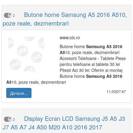
Butone home Samsung A5 2016 A510,
2
poze reale, dezmembrari
www.olx.ro
Butone home
Samsung
A5
2016
A5
10, poze reale, dezmembrari
Accesorii Telefoane - Tablete Piese
pentru telefoane si tablete 30 lei
Pitesti Azi 30 lei: Oferim si montaj
Butone home
Samsung
A5
2016
A5
10, poze reale, dezmembrari
11.03|07:47
Детали...
Display Ecran LCD Samsung J5 A5 J3
2
J7 A5 A7 J4 A50 M20 A10 2016 2017