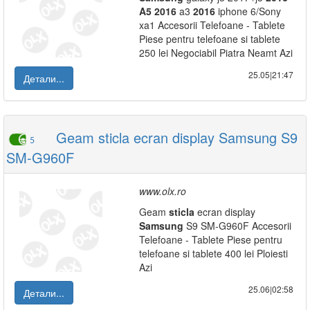
A5
2016
a3
2016
iphone 6/Sony
xa1 Accesorii Telefoane - Tablete
Piese pentru telefoane si tablete
250 lei Negociabil Piatra Neamt Azi
25.05|21:47
Детали...
Geam sticla ecran display Samsung S9
5
SM-G960F
www.olx.ro
Geam
sticla
ecran display
Samsung
S9 SM-G960F Accesorii
Telefoane - Tablete Piese pentru
telefoane si tablete 400 lei Ploiesti
Azi
25.06|02:58
Детали...