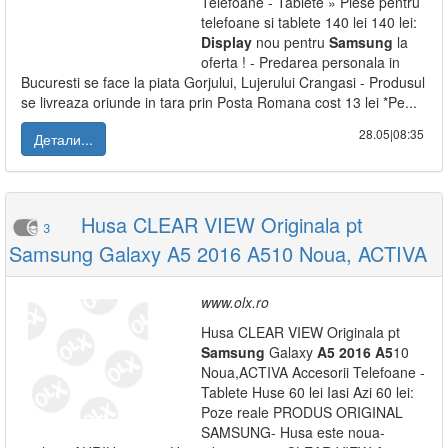
Telefoane - Tablete » Piese pentru
telefoane si tablete 140 lei 140 lei:
Display
nou pentru
Samsung
la
oferta ! - Predarea personala in
Bucuresti se face la piata Gorjului, Lujerului Crangasi - Produsul
se livreaza oriunde in tara prin Posta Romana cost 13 lei *Pe...
28.05|08:35
Детали...
Husa CLEAR VIEW Originala pt
3
Samsung Galaxy A5 2016 A510 Noua, ACTIVA
www.olx.ro
Husa CLEAR VIEW Originala pt
Samsung
Galaxy
A5
2016
A5
10
Noua,ACTIVA Accesorii Telefoane -
Tablete Huse 60 lei Iasi Azi 60 lei:
Poze reale PRODUS ORIGINAL
SAMSUNG- Husa este noua-