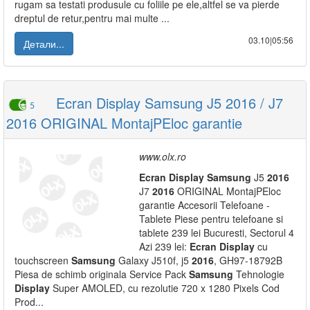
rugam sa testati produsule cu foliile pe ele,altfel se va pierde
dreptul de retur,pentru mai multe ...
03.10|05:56
Детали...
Ecran Display Samsung J5 2016 / J7
5
2016 ORIGINAL MontajPEloc garantie
www.olx.ro
Ecran
Display
Samsung
J5
2016
J7
2016
ORIGINAL MontajPEloc
garantie Accesorii Telefoane -
Tablete Piese pentru telefoane si
tablete 239 lei Bucuresti, Sectorul 4
Azi 239 lei:
Ecran
Display
cu
touchscreen
Samsung
Galaxy J510f, j5
2016
, GH97-18792B
Piesa de schimb originala Service Pack
Samsung
Tehnologie
Display
Super AMOLED, cu rezolutie 720 x 1280 Pixels Cod
Prod...