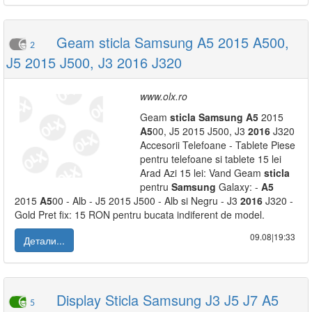
Geam sticla Samsung A5 2015 A500,
2
J5 2015 J500, J3 2016 J320
www.olx.ro
Geam
sticla
Samsung
A5
2015
A5
00, J5 2015 J500, J3
2016
J320
Accesorii Telefoane - Tablete Piese
pentru telefoane si tablete 15 lei
Arad Azi 15 lei: Vand Geam
sticla
pentru
Samsung
Galaxy: -
A5
2015
A5
00 - Alb - J5 2015 J500 - Alb si Negru - J3
2016
J320 -
Gold Pret fix: 15 RON pentru bucata indiferent de model.
09.08|19:33
Детали...
Display Sticla Samsung J3 J5 J7 A5
5