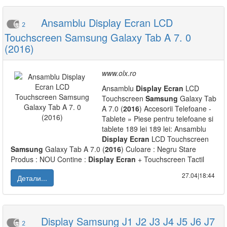
Ansamblu Display Ecran LCD
2
Touchscreen Samsung Galaxy Tab A 7. 0
(2016)
www.olx.ro
Ansamblu
Display
Ecran
LCD
Touchscreen
Samsung
Galaxy Tab
A 7.0 (
2016
) Accesorii Telefoane -
Tablete » Piese pentru telefoane si
tablete 189 lei 189 lei: Ansamblu
Display
Ecran
LCD Touchscreen
Samsung
Galaxy Tab A 7.0 (
2016
) Culoare : Negru Stare
Produs : NOU Contine :
Display
Ecran
+ Touchscreen Tactil
27.04|18:44
Детали...
Display Samsung J1 J2 J3 J4 J5 J6 J7
2