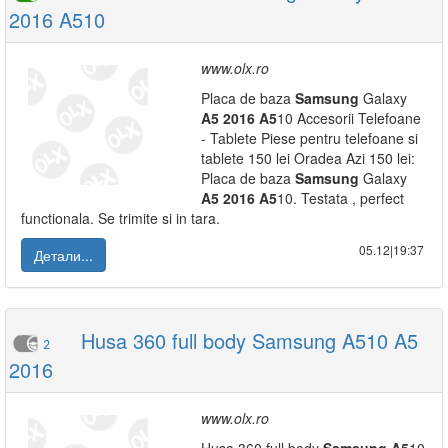
2016 A510
www.olx.ro
Placa de baza
Samsung
Galaxy
A5
2016
A5
10 Accesorii Telefoane
- Tablete Piese pentru telefoane si
tablete 150 lei Oradea Azi 150 lei:
Placa de baza
Samsung
Galaxy
A5
2016
A5
10. Testata , perfect
functionala. Se trimite si in tara.
05.12|19:37
Детали...
Husa 360 full body Samsung A510 A5
2
2016
www.olx.ro