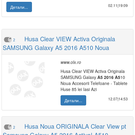
02.11|19:09
Детали...
Husa Clear VIEW Activa Originala
2
SAMSUNG Galaxy A5 2016 A510 Noua
www.olx.ro
Husa Clear VIEW Activa Originala
SAMSUNG Galaxy
A5
2016
A5
10
Noua Accesorii Telefoane - Tablete
Huse 85 lei Iasi Azi
12.07|14:53
Детали...
Husa Noua ORIGINALA Clear View pt
2
Samsung Galaxy A5 2016 Activa! A510