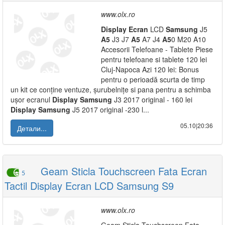
www.olx.ro
Display
Ecran
LCD
Samsung
J5
A5
J3 J7
A5
A7 J4
A5
0 M20 A10
Accesorii Telefoane - Tablete Piese
pentru telefoane si tablete 120 lei
Cluj-Napoca Azi 120 lei: Bonus
pentru o perioadă scurta de timp
un kit ce conține ventuze, șurubelnițe si pana pentru a schimba
ușor ecranul
Display
Samsung
J3 2017 original - 160 lei
Display
Samsung
J5 2017 original -230 l...
05.10|20:36
Детали...
Geam Sticla Touchscreen Fata Ecran
5
Tactil Display Ecran LCD Samsung S9
www.olx.ro