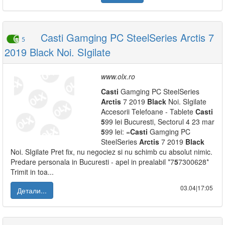
Casti Gamging PC SteelSeries Arctis 7
5
2019 Black Noi. SIgilate
www.olx.ro
Casti
Gamging PC SteelSeries
Arctis
7 2019
Black
Noi. SIgilate
Accesorii Telefoane - Tablete
Casti
5
99 lei Bucuresti, Sectorul 4 23 mar
5
99 lei: =
Casti
Gamging PC
SteelSeries
Arctis
7 2019
Black
Noi. SIgilate Pret fix, nu negociez si nu schimb cu absolut nimic.
Predare personala in Bucuresti - apel in prealabil *7
5
7300628*
Trimit in toa...
03.04|17:05
Детали...