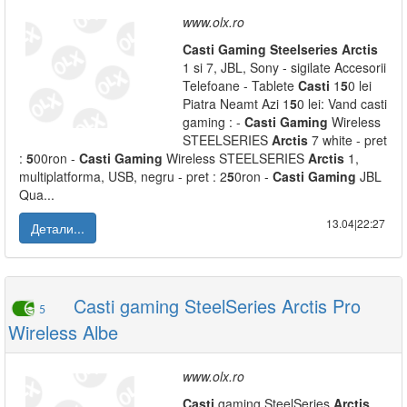
www.olx.ro
Casti
Gaming
Steelseries
Arctis
1 si 7, JBL, Sony - sigilate Accesorii
Telefoane - Tablete
Casti
1
5
0 lei
Piatra Neamt Azi 1
5
0 lei: Vand casti
gaming : -
Casti
Gaming
Wireless
STEELSERIES
Arctis
7 white - pret
:
5
00ron -
Casti
Gaming
Wireless STEELSERIES
Arctis
1,
multiplatforma, USB, negru - pret : 2
5
0ron -
Casti
Gaming
JBL
Qua...
13.04|22:27
Детали...
Casti gaming SteelSeries Arctis Pro
5
Wireless Albe
www.olx.ro
Casti
gaming SteelSeries
Arctis