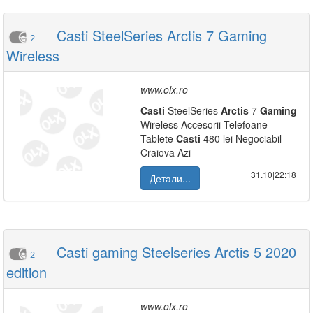
Casti SteelSeries Arctis 7 Gaming
2
Wireless
www.olx.ro
Casti
SteelSeries
Arctis
7
Gaming
Wireless Accesorii Telefoane -
Tablete
Casti
480 lei Negociabil
Craiova Azi
31.10|22:18
Детали...
Casti gaming Steelseries Arctis 5 2020
2
edition
www.olx.ro