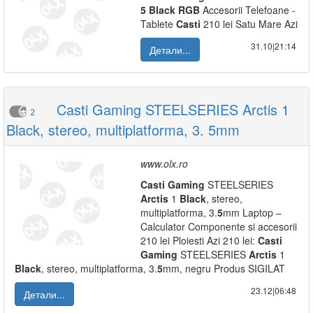
5
Black
RGB
Accesorii Telefoane -
Tablete
Casti
210 lei Satu Mare Azi
31.10|21:14
Детали...
Casti Gaming STEELSERIES Arctis 1
2
Black, stereo, multiplatforma, 3. 5mm
www.olx.ro
Casti
Gaming
STEELSERIES
Arctis
1
Black
, stereo,
multiplatforma, 3.
5
mm Laptop –
Calculator Componente si accesorii
210 lei Ploiesti Azi 210 lei:
Casti
Gaming
STEELSERIES
Arctis
1
Black
, stereo, multiplatforma, 3.
5
mm, negru Produs SIGILAT
23.12|06:48
Детали...