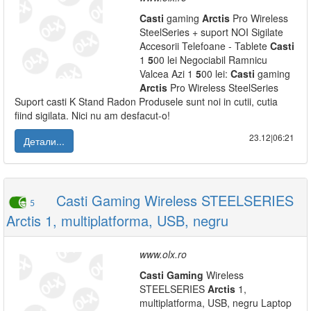
Casti
gaming
Arctis
Pro Wireless
SteelSeries + suport NOI Sigilate
Accesorii Telefoane - Tablete
Casti
1
5
00 lei Negociabil Ramnicu
Valcea Azi 1
5
00 lei:
Casti
gaming
Arctis
Pro Wireless SteelSeries
Suport casti K Stand Radon Produsele sunt noi in cutii, cutia
fiind sigilata. Nici nu am desfacut-o!
23.12|06:21
Детали...
Casti Gaming Wireless STEELSERIES
5
Arctis 1, multiplatforma, USB, negru
www.olx.ro
Casti
Gaming
Wireless
STEELSERIES
Arctis
1,
multiplatforma, USB, negru Laptop