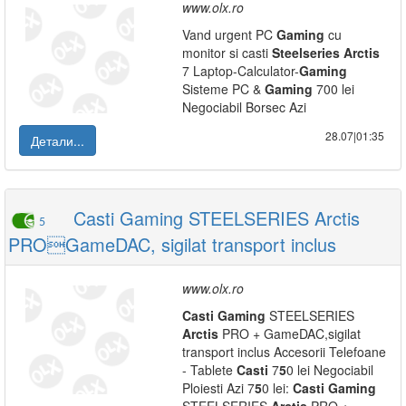
www.olx.ro
Vand urgent PC
Gaming
cu
monitor si casti
Steelseries
Arctis
7 Laptop-Calculator-
Gaming
Sisteme PC &
Gaming
700 lei
Negociabil Borsec Azi
28.07|01:35
Детали...
Casti Gaming STEELSERIES Arctis
5
PROGameDAC, sigilat transport inclus
www.olx.ro
Casti
Gaming
STEELSERIES
Arctis
PRO + GameDAC,sigilat
transport inclus Accesorii Telefoane
- Tablete
Casti
7
5
0 lei Negociabil
Ploiesti Azi 7
5
0 lei:
Casti
Gaming