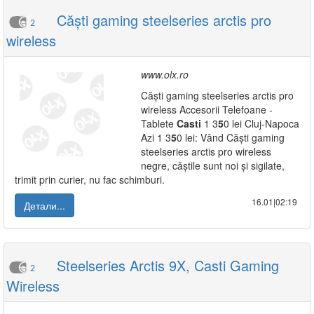
Căști gaming steelseries arctis pro
2
wireless
www.olx.ro
Căști gaming steelseries arctis pro
wireless Accesorii Telefoane -
Tablete
Casti
1 3
5
0 lei Cluj-Napoca
Azi 1 3
5
0 lei: Vând Căști gaming
steelseries arctis pro wireless
negre, căștile sunt noi și sigilate,
trimit prin curier, nu fac schimburi.
16.01|02:19
Детали...
Steelseries Arctis 9X, Casti Gaming
2
Wireless