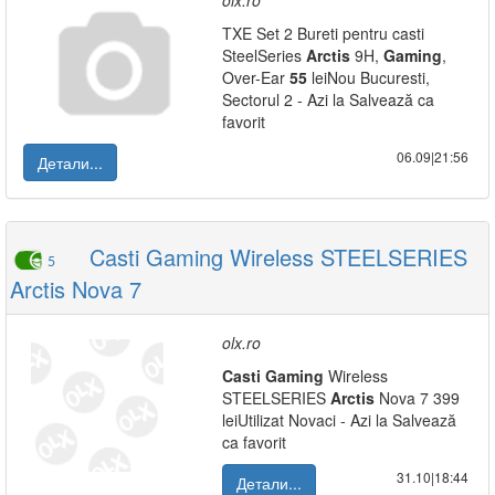
olx.ro
TXE Set 2 Bureti pentru casti
SteelSeries
Arctis
9H,
Gaming
,
Over-Ear
5
5
leiNou Bucuresti,
Sectorul 2 - Azi la Salvează ca
favorit
06.09|21:56
Детали...
Casti Gaming Wireless STEELSERIES
5
Arctis Nova 7
olx.ro
Casti
Gaming
Wireless
STEELSERIES
Arctis
Nova 7 399
leiUtilizat Novaci - Azi la Salvează
ca favorit
31.10|18:44
Детали...