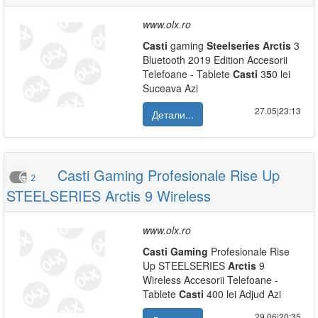
www.olx.ro
Casti
gaming
Steelseries
Arctis
3
Bluetooth 2019 Edition Accesorii
Telefoane - Tablete
Casti
3
5
0 lei
Suceava Azi
27.05|23:13
Детали...
Casti Gaming Profesionale Rise Up
2
STEELSERIES Arctis 9 Wireless
www.olx.ro
Casti
Gaming
Profesionale Rise
Up STEELSERIES
Arctis
9
Wireless Accesorii Telefoane -
Tablete
Casti
400 lei Adjud Azi
29.06|20:35