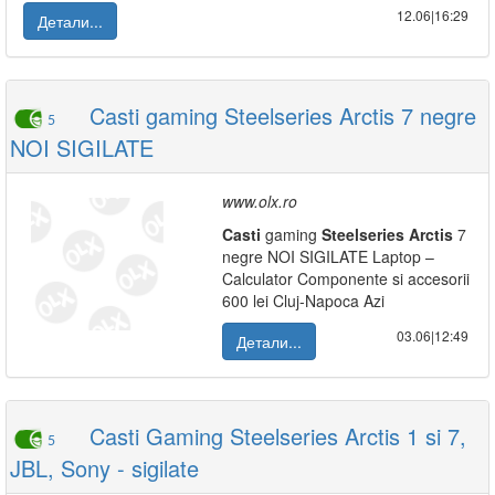
12.06|16:29
Детали...
Casti gaming Steelseries Arctis 7 negre
5
NOI SIGILATE
www.olx.ro
Casti
gaming
Steelseries
Arctis
7
negre NOI SIGILATE Laptop –
Calculator Componente si accesorii
600 lei Cluj-Napoca Azi
03.06|12:49
Детали...
Casti Gaming Steelseries Arctis 1 si 7,
5
JBL, Sony - sigilate