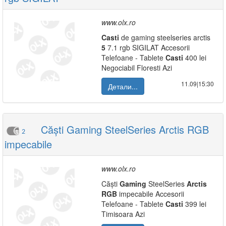
www.olx.ro
Casti
de gaming steelseries arctis
5
7.1 rgb SIGILAT Accesorii
Telefoane - Tablete
Casti
400 lei
Negociabil Floresti Azi
11.09|15:30
Детали...
Căști Gaming SteelSeries Arctis RGB
2
impecabile
www.olx.ro
Căști
Gaming
SteelSeries
Arctis
RGB
impecabile Accesorii
Telefoane - Tablete
Casti
399 lei
Timisoara Azi