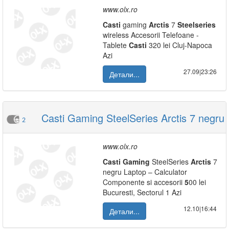
www.olx.ro
Casti
gaming
Arctis
7
Steelseries
wireless Accesorii Telefoane -
Tablete
Casti
320 lei Cluj-Napoca
Azi
27.09|23:26
Детали...
Casti Gaming SteelSeries Arctis 7 negru
2
www.olx.ro
Casti
Gaming
SteelSeries
Arctis
7
negru Laptop – Calculator
Componente si accesorii
5
00 lei
Bucuresti, Sectorul 1 Azi
12.10|16:44
Детали...