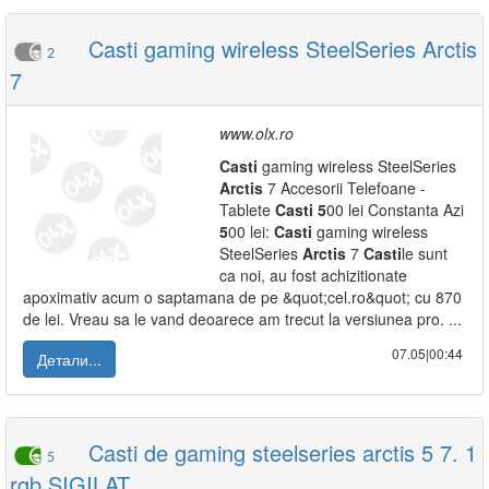
Casti gaming wireless SteelSeries Arctis
2
7
www.olx.ro
Casti
gaming wireless SteelSeries
Arctis
7 Accesorii Telefoane -
Tablete
Casti
5
00 lei Constanta Azi
5
00 lei:
Casti
gaming wireless
SteelSeries
Arctis
7
Casti
le sunt
ca noi, au fost achizitionate
apoximativ acum o saptamana de pe &quot;cel.ro&quot; cu 870
de lei. Vreau sa le vand deoarece am trecut la versiunea pro. ...
07.05|00:44
Детали...
Casti de gaming steelseries arctis 5 7. 1
5
rgb SIGILAT