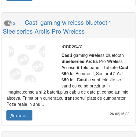
Casti gaming wireless bluetooth
2
Steelseries Arctis Pro Wreless
www.olx.ro
Casti
gaming wireless bluetooth
Steelseries
Arctis
Pro Wreless
Accesorii Telefoane - Tablete
Casti
6
5
0 lei Bucuresti, Sectorul 2 Azi
6
5
0 lei:
Casti
le sunt folosite,se
vand cu ce se prezinta in
imagine,consola si 2 baterii,plus cablu de date pt consola,nimic
altceva. Trimit prin curierat,cu transportul platit de cumparator.
Poze reale in anu...
26.03|16:38
Детали...