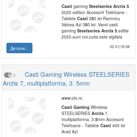
Casti
gaming
Steelseries
Arctis
5
2020 edition Accesorii Telefoane -
Tablete
Casti
3
5
0 lei Ramnicu
Valcea Azi 3
5
0 lei: Vand casti
gaming
Steelseries
Arctis
5
,editie
2020.sunt noi,cutia este sigilata
02.01|18:38
Детали...
Casti Gaming Wireless STEELSERIES
2
Arctis 7, multiplatforma, 3. 5mm
www.olx.ro
Casti
Gaming
Wireless
STEELSERIES
Arctis
7,
multiplatforma, 3.
5
mm Accesorii
Telefoane - Tablete
Casti
400 lei
Arad Azi