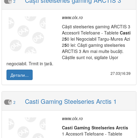
Căști steelseries gaming ARCTIS 3
2
www.olx.ro
Căști steelseries gaming ARCTIS 3
Accesorii Telefoane - Tablete
Casti
2
5
0 lei Negociabil Targu-Mures Azi
2
5
0 lei: Căști gaming steelseries
ARCTIS 3 Am mai multe bucăți.
Căștile sunt noi, sigilate Ușor
negociabil. Trmit in țară.
27.03|16:39
Детали...
Casti Gaming Steelseries Arctis 1
2
www.olx.ro
Casti
Gaming
Steelseries
Arctis
1 Accesorii Telefoane - Tablete