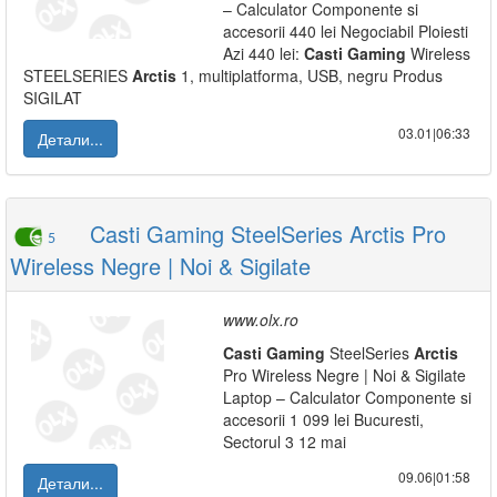
– Calculator Componente si
accesorii 440 lei Negociabil Ploiesti
Azi 440 lei:
Casti
Gaming
Wireless
STEELSERIES
Arctis
1, multiplatforma, USB, negru Produs
SIGILAT
03.01|06:33
Детали...
Casti Gaming SteelSeries Arctis Pro
5
Wireless Negre | Noi & Sigilate
www.olx.ro
Casti
Gaming
SteelSeries
Arctis
Pro Wireless Negre | Noi & Sigilate
Laptop – Calculator Componente si
accesorii 1 099 lei Bucuresti,
Sectorul 3 12 mai
09.06|01:58
Детали...