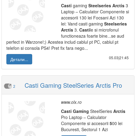
Casti
gaming
Steelseries
Arctis
3
Laptop – Calculator Componente si
accesorii 130 lei Focsani Azi 130
lei: Vand casti gaming
Steelseries
Arctis
3.
Casti
le si microfonul
functioneaza foarte bine...se aud
perfect in Warzone!;) Acestea includ cablul pt PC, cablul pt
telefon si consola PS4! Pret fix fara nego...
05.03|21:45
Детали...
Casti Gaming SteelSeries Arctis Pro
2
www.olx.ro
Casti
Gaming
SteelSeries
Arctis
Pro Laptop – Calculator
Componente si accesorii
5
00 lei
Bucuresti, Sectorul 1 Azi