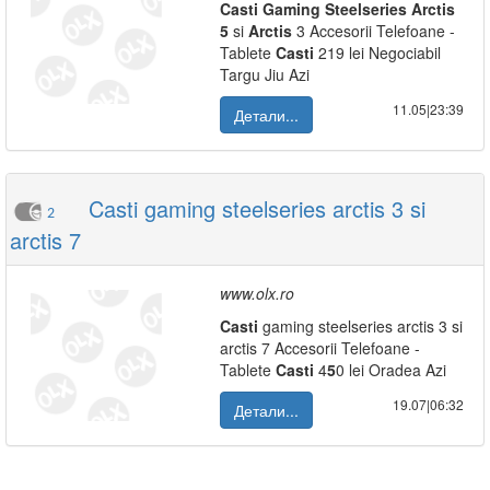
Casti
Gaming
Steelseries
Arctis
5
si
Arctis
3 Accesorii Telefoane -
Tablete
Casti
219 lei Negociabil
Targu Jiu Azi
11.05|23:39
Детали...
Casti gaming steelseries arctis 3 si
2
arctis 7
www.olx.ro
Casti
gaming steelseries arctis 3 si
arctis 7 Accesorii Telefoane -
Tablete
Casti
4
5
0 lei Oradea Azi
19.07|06:32
Детали...