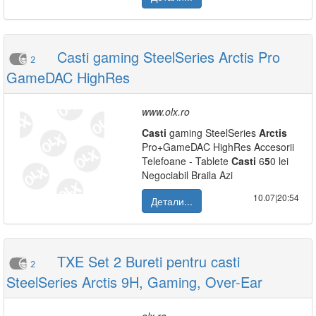
Casti gaming SteelSeries Arctis Pro
2
GameDAC HighRes
www.olx.ro
Casti
gaming SteelSeries
Arctis
Pro+GameDAC HighRes Accesorii
Telefoane - Tablete
Casti
6
5
0 lei
Negociabil Braila Azi
10.07|20:54
Детали...
TXE Set 2 Bureti pentru casti
2
SteelSeries Arctis 9H, Gaming, Over-Ear