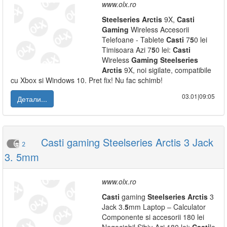
www.olx.ro
Steelseries
Arctis
9X,
Casti
Gaming
Wireless Accesorii
Telefoane - Tablete
Casti
7
5
0 lei
Timisoara Azi 7
5
0 lei:
Casti
Wireless
Gaming
Steelseries
Arctis
9X, noi sigilate, compatibile
cu Xbox si Windows 10. Pret fix! Nu fac schimb!
03.01|09:05
Детали...
Casti gaming Steelseries Arctis 3 Jack
2
3. 5mm
www.olx.ro
Casti
gaming
Steelseries
Arctis
3
Jack 3.
5
mm Laptop – Calculator
Componente si accesorii 180 lei