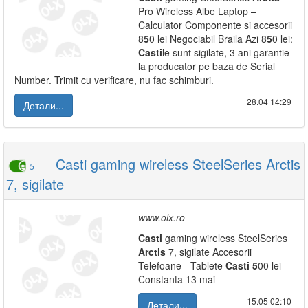
Pro Wireless Albe Laptop –
Calculator Componente si accesorii
8
5
0 lei Negociabil Braila Azi 8
5
0 lei:
Casti
le sunt sigilate, 3 ani garantie
la producator pe baza de Serial
Number. Trimit cu verificare, nu fac schimburi.
28.04|14:29
Детали...
Casti gaming wireless SteelSeries Arctis
5
7, sigilate
www.olx.ro
Casti
gaming wireless SteelSeries
Arctis
7, sigilate Accesorii
Telefoane - Tablete
Casti
5
00 lei
Constanta 13 mai
15.05|02:10
Детали...