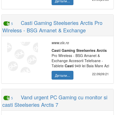
Детали...
Casti Gaming Steelseries Arctis Pro
5
Wireless - BSG Amanet & Exchange
www.olx.ro
Casti
Gaming
Steelseries
Arctis
Pro Wireless - BSG Amanet &
Exchange Accesorii Telefoane -
Tablete
Casti
949 lei Baia Mare Azi
22.09|09:21
Детали...
Vand urgent PC Gaming cu monitor si
5
casti Steelseries Arctis 7