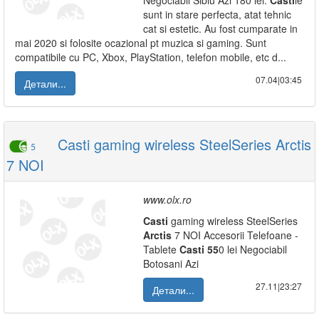
Negociabil Sibiu Azi 180 lei:
Casti
le
sunt in stare perfecta, atat tehnic
cat si estetic. Au fost cumparate in
mai 2020 si folosite ocazional pt muzica si gaming. Sunt
compatibile cu PC, Xbox, PlayStation, telefon mobile, etc d...
07.04|03:45
Детали...
Casti gaming wireless SteelSeries Arctis
5
7 NOI
www.olx.ro
Casti
gaming wireless SteelSeries
Arctis
7 NOI Accesorii Telefoane -
Tablete
Casti
5
5
0 lei Negociabil
Botosani Azi
27.11|23:27
Детали...