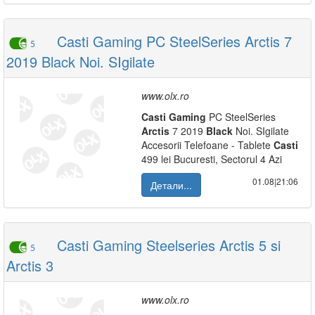
Casti Gaming PC SteelSeries Arctis 7
5
2019 Black Noi. SIgilate
www.olx.ro
Casti
Gaming
PC SteelSeries
Arctis
7 2019
Black
Noi. SIgilate
Accesorii Telefoane - Tablete
Casti
499 lei Bucuresti, Sectorul 4 Azi
01.08|21:06
Детали...
Casti Gaming Steelseries Arctis 5 si
5
Arctis 3
www.olx.ro