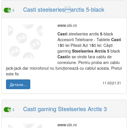
Casti steelseriesarctis 5-black
5
www.olx.ro
Casti
steelseries arctis
5
-black
Accesorii Telefoane - Tablete
Casti
1
5
0 lei Pitesti Azi 1
5
0 lei: Căști
gaming
Steelseries
Arctis
5
black
Casti
le se vinde fara cablu de
conexiune. Pentru proba am cablu
jack-jack dar microfonul nu funcționează cu cablul acesta. Pretul
este fix
11.02|21:31
Детали...
Casti gaming Steelseries Arctis 3
5
www.olx.ro