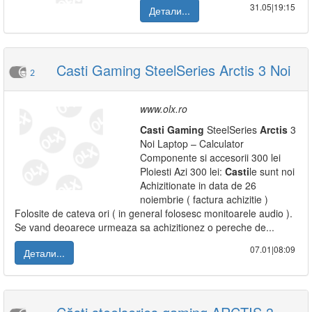
31.05|19:15
Детали...
Casti Gaming SteelSeries Arctis 3 Noi
2
www.olx.ro
Casti
Gaming
SteelSeries
Arctis
3
Noi Laptop – Calculator
Componente si accesorii 300 lei
Ploiesti Azi 300 lei:
Casti
le sunt noi
Achizitionate in data de 26
noiembrie ( factura achizitie )
Folosite de cateva ori ( in general folosesc monitoarele audio ).
Se vand deoarece urmeaza sa achizitionez o pereche de...
07.01|08:09
Детали...