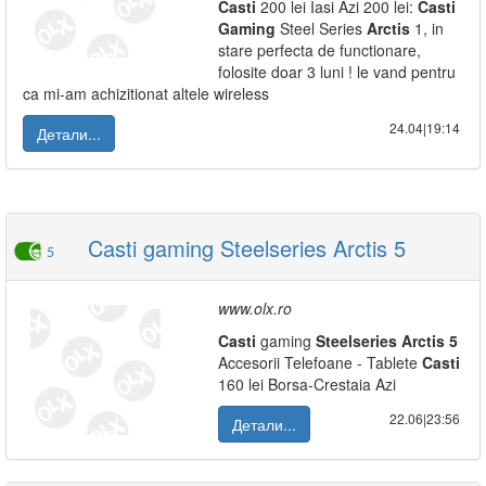
Casti
200 lei Iasi Azi 200 lei:
Casti
Gaming
Steel Series
Arctis
1, in
stare perfecta de functionare,
folosite doar 3 luni ! le vand pentru
ca mi-am achizitionat altele wireless
24.04|19:14
Детали...
Casti gaming Steelseries Arctis 5
5
www.olx.ro
Casti
gaming
Steelseries
Arctis
5
Accesorii Telefoane - Tablete
Casti
160 lei Borsa-Crestaia Azi
22.06|23:56
Детали...