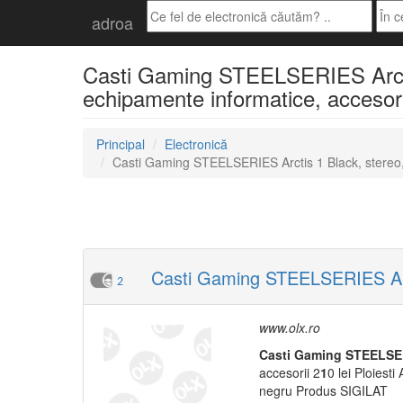
adroa
Casti Gaming STEELSERIES Arctis 
echipamente informatice, accesori
Principal
Electronică
Casti Gaming STEELSERIES Arctis 1 Black, stereo,
Casti Gaming STEELSERIES Arct
2
www.olx.ro
Casti
Gaming
STEELSE
accesorii 2
1
0 lei Ploiesti 
negru Produs SIGILAT