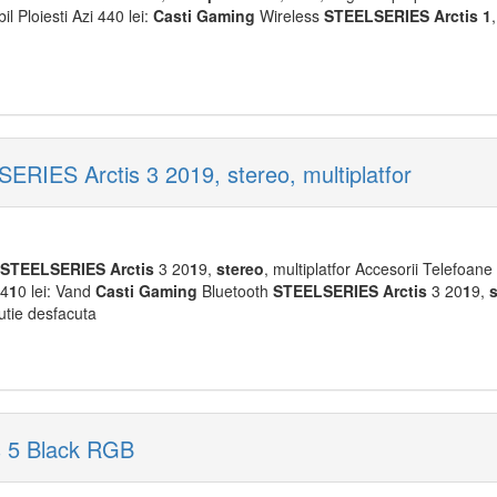
il Ploiesti Azi 440 lei:
Casti
Gaming
Wireless
STEELSERIES
Arctis
1
RIES Arctis 3 2019, stereo, multiplatfor
STEELSERIES
Arctis
3 20
1
9,
stereo
, multiplatfor Accesorii Telefoane
 4
1
0 lei: Vand
Casti
Gaming
Bluetooth
STEELSERIES
Arctis
3 20
1
9,
utie desfacuta
s 5 Black RGB