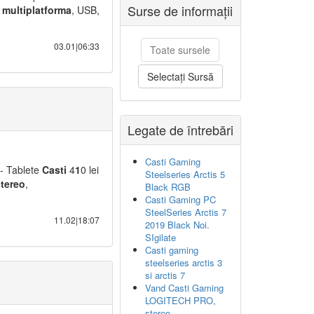
Surse de informații
,
multiplatforma
, USB,
03.01|06:33
Toate sursele
Selectați Sursă
Legate de întrebări
Casti Gaming
 - Tablete
Casti
4
1
0 lei
Steelseries Arctis 5
stereo
,
Black RGB
Casti Gaming PC
SteelSeries Arctis 7
11.02|18:07
2019 Black Noi.
SIgilate
Casti gaming
steelseries arctis 3
si arctis 7
Vand Casti Gaming
LOGITECH PRO,
stereo,