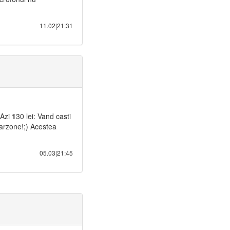
11.02|21:31
 Azi
1
30 lei: Vand casti
Warzone!;) Acestea
05.03|21:45