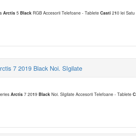
es
Arctis
5
Black
RGB Accesorii Telefoane - Tablete
Casti
2
1
0 lei Satu
tis 7 2019 Black Noi. SIgilate
eries
Arctis
7 20
1
9
Black
Noi. SIgilate Accesorii Telefoane - Tablete
C