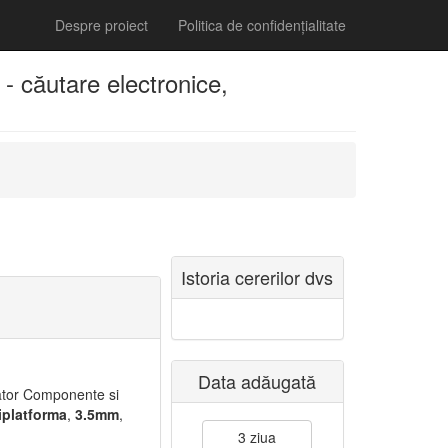
Despre proiect
Politica de confidențialitate
 căutare electronice,
Istoria cererilor dvs
Data adăugată
ator Componente si
iplatforma
,
3.5mm
,
3 ziua