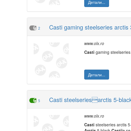
Детали...
Casti gaming steelseries arctis 3
2
www.olx.ro
Casti
gaming steelseries a
Детали...
Casti steelseriesarctis 5-blac
5
www.olx.ro
Casti
steelseries arctis 
Arctis
5 black
Casti
le se