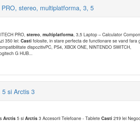
O, stereo, multiplatforma, 3, 5
ITECH PRO,
stereo
,
multiplatforma
, 3,5 Laptop – Calculator Compon
Azi 350 lei:
Casti
folosite, in stare perfecta de functionare se vand fara g
 Compatibilitate dispozitivPC, PS4, XBOX ONE, NINTENDO SWITCH,
gitech G HUB...
5 si Arctis 3
es
Arctis
5 si
Arctis
3 Accesorii Telefoane - Tablete
Casti
2
1
9 lei Negoc