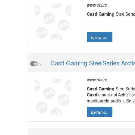
www.olx.ro
Casti
Gaming
SteelSeri
Детали...
Casti Gaming SteelSeries Arcti
2
www.olx.ro
Casti
Gaming
SteelSeri
Casti
le sunt noi Achiziti
monitoarele audio ). Se 
Детали...