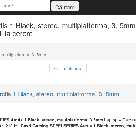
1 Black, stereo, multiplatforma, 3. 5mm -
i la cerere
 multiplatforma, 3. 5mm
>> Următoarea
is 1 Black, stereo, multiplatforma, 3. 5mm
RIES
Arctis
1
Black
,
stereo
,
multiplatforma
,
3.5mm
Laptop – Calcul
Azi 2
1
0 lei:
Casti
Gaming
STEELSERIES
Arctis
1
Black
,
stereo
,
mult