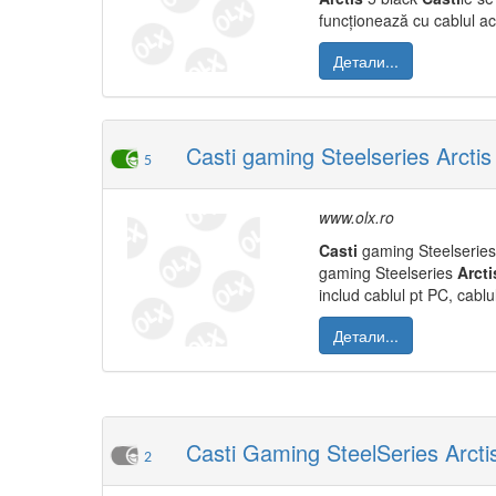
funcționează cu cablul ace
Детали...
Casti gaming Steelseries Arctis
5
www.olx.ro
Casti
gaming Steelserie
gaming Steelseries
Arcti
includ cablul pt PC, cablu
Детали...
Casti Gaming SteelSeries Arcti
2