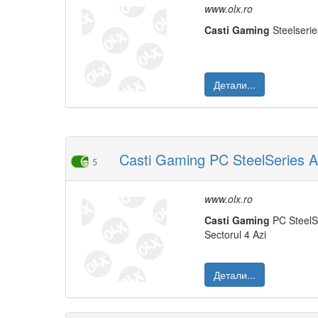
www.olx.ro
Casti
Gaming
Steelseri
Детали...
Casti Gaming PC SteelSeries Arc
5
www.olx.ro
Casti
Gaming
PC SteelS
Sectorul 4 Azi
Детали...