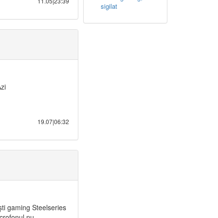
11.05|23:39
sigilat
zi
19.07|06:32
ști gaming Steelseries
crofonul nu