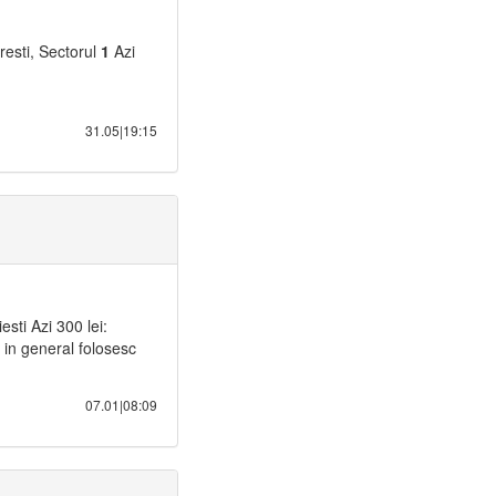
resti, Sectorul
1
Azi
31.05|19:15
sti Azi 300 lei:
( in general folosesc
07.01|08:09