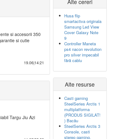
Alte cereri
Husa flip
smartactiva originala
Samsung Led View
Cover Galaxy Note
ente si accesorii 350
9
arantie si cutie
Controller Maneta
ps4 nacon revolution
pro silver impecabil
fără cablu
19.06|14:21
Alte resurse
Casti gaming
SteelSeries Arctis 1
multiplatforma
(PRODUS SIGILAT!
iabil Targu Jiu Azi
) Bacău
SteelSeries Arctis 3
Console, casti
stereo gaming,