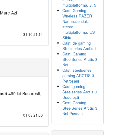
multiplatforma, 3, 5
Casti Gaming
 Mare Azi
Wireless RAZER
Nari Essential,
stereo,
multiplatforma, US
31.10|21:14
Sibiu
Căști de gaming
Steelseries Arctis 1
Casti Gaming
SteelSeries Arctis 3
Noi
Căști steelseries
gaming ARCTIS 3
Petroșani
Casti gaming
Steelseries Arctis 3
asti
499 lei Bucuresti,
București
Casti Gaming
SteelSeries Arctis 3
Noi Pașcani
01.08|21:06