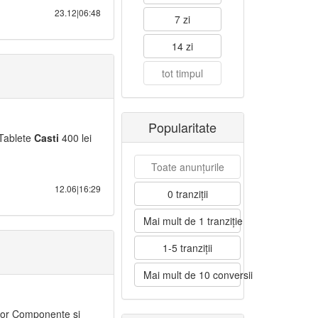
23.12|06:48
7 zi
14 zi
tot timpul
Popularitate
 Tablete
Casti
400 lei
Toate anunțurile
12.06|16:29
0 tranziții
Mai mult de 1 tranziție
1-5 tranziții
Mai mult de 10 conversii
tor Componente si