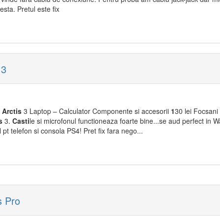
sta. Pretul este fix
 3
s
Arctis
3 Laptop – Calculator Componente si accesorii
1
30 lei Focsani
s
3.
Casti
le si microfonul functioneaza foarte bine...se aud perfect in 
l pt telefon si consola PS4! Pret fix fara nego...
s Pro