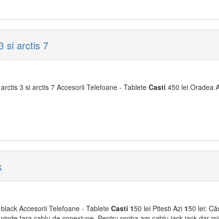
 si arctis 7
rctis 3 si arctis 7 Accesorii Telefoane - Tablete
Casti
450 lei Oradea A
k
5-black Accesorii Telefoane - Tablete
Casti
1
50 lei Pitesti Azi
1
50 lei: Că
 vinde fara cablu de conexiune. Pentru proba am cablu jack-jack dar mi