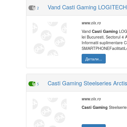
Vand Casti Gaming LOGITECH PR
2
www.olx.ro
Vand
Casti
Gaming
LOG
lei Bucuresti, Sectorul 4 
Informatii suplimentare
SMARTPHONEFacilitatiLo
Детали...
Casti Gaming Steelseries Arctis 
5
www.olx.ro
Casti
Gaming
Steelseri