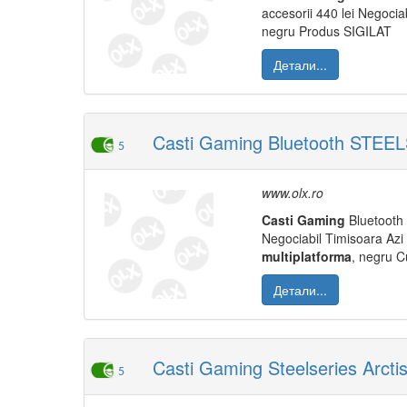
accesorii 440 lei Negociab
negru Produs SIGILAT
Детали...
Casti Gaming Bluetooth STEELSE
5
www.olx.ro
Casti
Gaming
Bluetooth
Negociabil Timisoara Azi
multiplatforma
, negru C
Детали...
Casti Gaming Steelseries Arcti
5