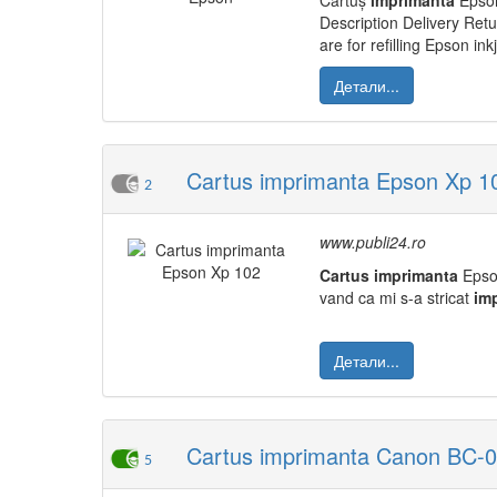
Cartuș
imprimanta
Epson
Description Delivery Ret
are for refilling Epson in
Детали...
Cartus imprimanta Epson Xp 1
2
www.publi24.ro
Cartus
imprimanta
Epso
vand ca mi s-a stricat
im
Детали...
Cartus imprimanta Canon BC-
5