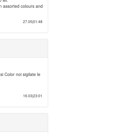
 lei:
n assorted colours and
27.05|01:48
 Color noi sigilate le
16.03|23:01