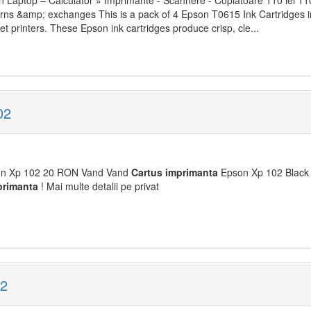
 Laptop – Calculator » Imprimante - Scannere - Copiatoare 110 lei 110
urns &amp; exchanges This is a pack of 4 Epson T0615 Ink Cartridges i
kjet printers. These Epson ink cartridges produce crisp, cle...
02
n Xp 102 20 RON Vand Vand
Cartus
imprimanta
Epson Xp 102 Black si
primanta
! Mai multe detalii pe privat
02