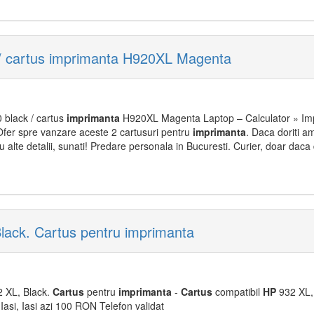
/ cartus imprimanta H920XL Magenta
black / cartus
imprimanta
H920XL Magenta Laptop – Calculator » Imp
 Ofer spre vanzare aceste 2 cartusuri pentru
imprimanta
. Daca doriti am
ru alte detalii, sunati! Predare personala in Bucuresti. Curier, doar daca d
lack. Cartus pentru imprimanta
 XL, Black.
Cartus
pentru
imprimanta
-
Cartus
compatibil
HP
932 XL, 
 Iasi, Iasi azi 100 RON Telefon validat