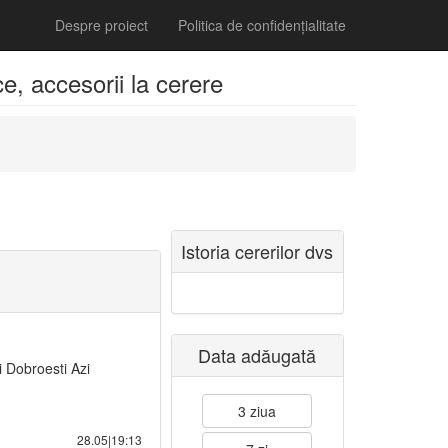
Despre proiect
Politica de confidențialitate
, accesorii la cerere
Istoria cererilor dvs
Data adăugată
 Dobroesti Azi
3 ziua
28.05|19:13