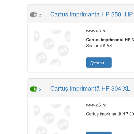
Cartus imprimanta HP 350, HP
2
www.olx.ro
Cartus
imprimanta
HP
3
Sectorul 6 Azi
Детали...
Cartuș imprimantă HP 304 XL
5
www.olx.ro
Cartuș imprimantă
HP
304