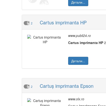
Детали...
Cartus imprimanta HP
2
www.publi24.ro
Cartus
imprimanta
HP
2
Детали...
Cartuș imprimanta Epson
2
www.olx.ro