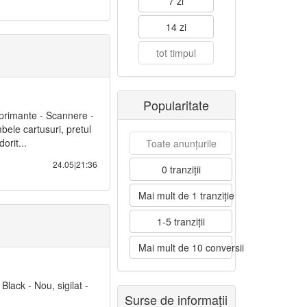
7 zi
14 zi
tot timpul
Popularitate
rimante - Scannere -
bele cartusuri, pretul
orit...
Toate anunțurile
24.05|21:36
0 tranziții
Mai mult de 1 tranziție
1-5 tranziții
Mai mult de 10 conversii
Black - Nou, sigilat -
Surse de informații