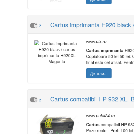
Cartus imprimanta H920 black 
2
www.olx.ro
Cartus
imprimanta
H920 
Copiatoare 50 lei 50 lei:
final este cel afisat. Pent
Детали...
Cartus compatibil HP 932 XL, B
2
www.publi24.ro
Cartus
compatibil
HP
932
Poze reale - Pret: 100 lei