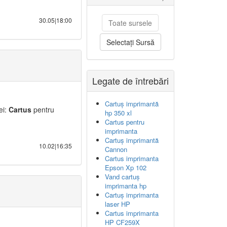
30.05|18:00
Toate sursele
Selectați Sursă
Legate de întrebări
Cartuș imprimantă
ei:
Cartus
pentru
hp 350 xl
Cartus pentru
imprimanta
Cartuș imprimantă
10.02|16:35
Cannon
Cartus imprimanta
Epson Xp 102
Vand cartuș
imprimanta hp
Cartuș imprimanta
laser HP
Cartus imprimanta
HP CF259X