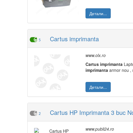
Детали...
Cartus imprimanta
5
www.olx.ro
Cartus
imprimanta
Lapto
imprimanta
armor nou , n
Детали...
Cartus HP Imprimanta 3 buc N
2
www.publi24.ro