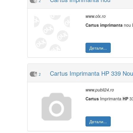
2
www.olx.ro
Cartus
imprimanta
nou L
Детали...
Cartus Imprimanta HP 339 No
2
www.publi24.ro
Cartus
Imprimanta
HP
33
Детали...