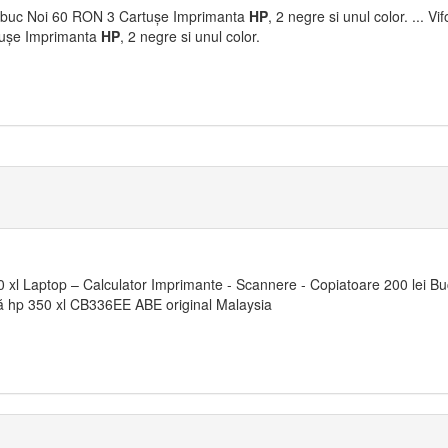
 buc Noi 60 RON 3 Cartușe Imprimanta
HP
, 2 negre si unul color. ... V
rtușe Imprimanta
HP
, 2 negre si unul color.
 xl Laptop – Calculator Imprimante - Scannere - Copiatoare 200 lei Buc
tă hp 350 xl CB336EE ABE original Malaysia