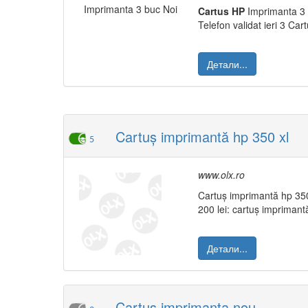
Cartus
HP
Imprimanta 3
Telefon validat ieri 3 Ca
Детали...
Cartuș imprimantă hp 350 xl
5
www.olx.ro
Cartuș imprimantă hp 350
200 lei: cartuș impriman
Детали...
Cartus imprimanta nou