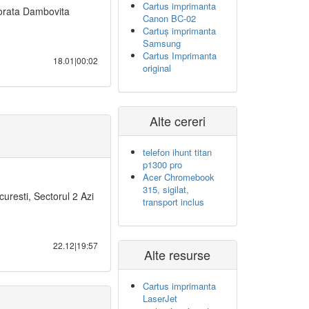
Cartus imprimanta
iforata Dambovita
Canon BC-02
Cartuș imprimanta
Samsung
Cartus Imprimanta
18.01|00:02
original
Alte cereri
telefon ihunt titan
p1300 pro
Acer Chromebook
315, sigilat,
uresti, Sectorul 2 Azi
transport inclus
22.12|19:57
Alte resurse
Cartus imprimanta
LaserJet