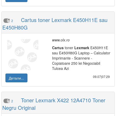
Cartus toner Lexmark E450H11E sau
2
E450H80G
www.olx.ro
Cartus
toner
Lexmark
E450H11E
sau E450H80G Laptop – Calculator
Imprimante - Scannere -
Copiatoare 250 lei Negociabil
Tulcea Azi
09.07|07:29
Детали...
Toner Lexmark X422 12A4710 Toner
2
Negru Original