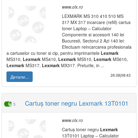
www.olx.ro
LEXMARK MS 310 410 510 MS
317 MX 317 incarcare (refill) cartus
toner Laptop – Calculator
Componente si accesorii 140 lei
Bucuresti, Sectorul 2 Azi 140 lei:
Efectuam reincarcarea profesionala
a cartuselor cu toner si cip, pentru imprimantele
Lexmark
MS310,
Lexmark
MS410,
Lexmark
MS510,
Lexmark
MS610,
Lexmark
MS317,
Lexmark
MX317. Preturile, in ...
26.08|08:43
Детали...
Cartuș toner negru Lexmark 13T0101
5
www.olx.ro
Cartuș toner negru
Lexmark
13T0101 Laptop – Calculator