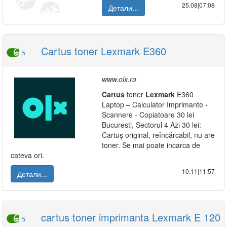
25.08|07:08
Детали...
Cartus toner Lexmark E360
5
www.olx.ro
Cartus
toner
Lexmark
E360
Laptop – Calculator Imprimante -
Scannere - Copiatoare 30 lei
Bucuresti, Sectorul 4 Azi 30 lei:
Cartuș original, reîncărcabil, nu are
toner. Se mai poate incarca de
cateva ori.
10.11|11:57
Детали...
cartus toner imprimanta Lexmark E 120
5