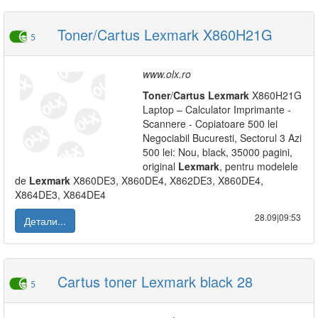
Toner/Cartus Lexmark X860H21G
5
www.olx.ro
Toner
/
Cartus
Lexmark
X860H21G
Laptop – Calculator Imprimante -
Scannere - Copiatoare 500 lei
Negociabil Bucuresti, Sectorul 3 Azi
500 lei: Nou, black, 35000 pagini,
original
Lexmark
, pentru modelele
de
Lexmark
X860DE3, X860DE4, X862DE3, X860DE4,
X864DE3, X864DE4
28.09|09:53
Детали...
Cartus toner Lexmark black 28
5