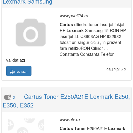
Lexmark Samsung
www.publi24.ro
Cartus
cilindru toner laserjet inkjet
HP
Lexmark
Samsung 15 RON HP
laserjet 4L C3903AG HP 92298X -
folosit un singur ciclu , in prezent
fara refill30RON Cilindr ...
Constanta Constanta Telefon
validat azi
06.12|01:42
Детали...
Cartus Toner E250A21E Lexmark E250,
2
E350, E352
www.olx.ro
Cartus
Toner
E250A21E
Lexmark