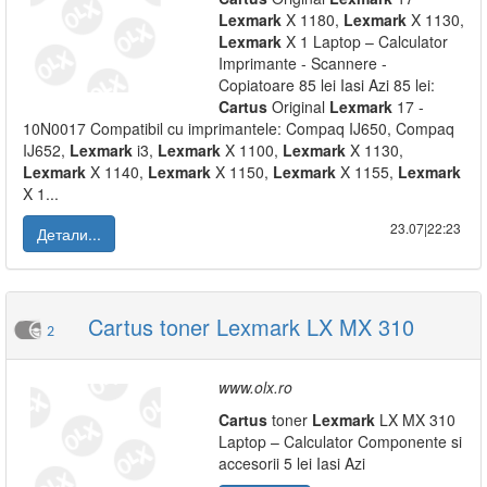
Lexmark
X 1180,
Lexmark
X 1130,
Lexmark
X 1 Laptop – Calculator
Imprimante - Scannere -
Copiatoare 85 lei Iasi Azi 85 lei:
Cartus
Original
Lexmark
17 -
10N0017 Compatibil cu imprimantele: Compaq IJ650, Compaq
IJ652,
Lexmark
i3,
Lexmark
X 1100,
Lexmark
X 1130,
Lexmark
X 1140,
Lexmark
X 1150,
Lexmark
X 1155,
Lexmark
X 1...
23.07|22:23
Детали...
Cartus toner Lexmark LX MX 310
2
www.olx.ro
Cartus
toner
Lexmark
LX MX 310
Laptop – Calculator Componente si
accesorii 5 lei Iasi Azi