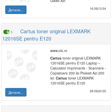
Galati Azi
16.09|13:54
Детали...
Cartus toner original LEXMARK
5
12016SE pentru E120
www.olx.ro
Cartus
toner original LEXMARK
12016SE pentru E120 Laptop –
Calculator Imprimante - Scannere -
Copiatoare 200 lei Ploiesti Azi 200
lei:
Cartus
toner LEXMARK
12016SE pentru E120
28.09|00:55
Детали...