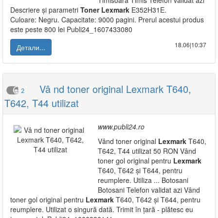
Timisoara Timis Telefon validat azi
Descriere și parametri
Toner
Lexmark
E352H31E.
Culoare: Negru. Capacitate: 9000 pagini. Prerul acestui produs
este peste 800 lei Publi24_1607433080
18.06|10:37
Детали...
Vâ nd toner original Lexmark T640,
2
T642, T44 utilizat
www.publi24.ro
Vând toner original
Lexmark
T640,
T642, T44 utilizat 50 RON Vând
toner gol original pentru
Lexmark
T640, T642 și T644, pentru
reumplere. Utiliza ... Botosani
Botosani Telefon validat azi Vând
toner gol original pentru
Lexmark
T640, T642 și T644, pentru
reumplere. Utilizat o singură dată. Trimit în țară - plătesc eu