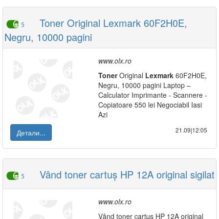
Toner Original Lexmark 60F2H0E,
5
Negru, 10000 pagini
www.olx.ro
Toner
Original
Lexmark
60F2H0E,
Negru, 10000 pagini Laptop –
Calculator Imprimante - Scannere -
Copiatoare 550 lei Negociabil Iasi
Azi
21.09|12:05
Детали...
Vând toner cartuș HP 12A original sigilat
5
www.olx.ro
Vând toner cartuș HP 12A original