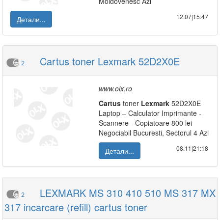
Moldovenesc Azi
12.07|15:47
Детали...
Cartus toner Lexmark 52D2X0E
2
www.olx.ro
Cartus
toner
Lexmark
52D2X0E
Laptop – Calculator Imprimante -
Scannere - Copiatoare 800 lei
Negociabil Bucuresti, Sectorul 4 Azi
08.11|21:18
Детали...
LEXMARK MS 310 410 510 MS 317 MX
2
317 incarcare (refill) cartus toner