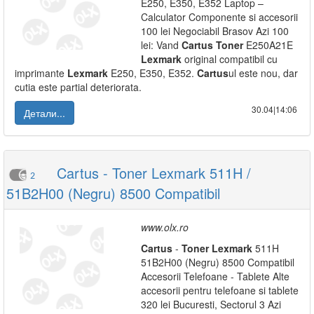
E250, E350, E352 Laptop –
Calculator Componente si accesorii
100 lei Negociabil Brasov Azi 100
lei: Vand
Cartus
Toner
E250A21E
Lexmark
original compatibil cu
imprimante
Lexmark
E250, E350, E352.
Cartus
ul este nou, dar
cutia este partial deteriorata.
30.04|14:06
Детали...
Cartus - Toner Lexmark 511H /
2
51B2H00 (Negru) 8500 Compatibil
www.olx.ro
Cartus
-
Toner
Lexmark
511H
51B2H00 (Negru) 8500 Compatibil
Accesorii Telefoane - Tablete Alte
accesorii pentru telefoane si tablete
320 lei Bucuresti, Sectorul 3 Azi