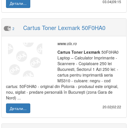
03.04|09:15
Детали...
Cartus Toner Lexmark 50F0HA0
2
www.olx.ro
Cartus
Toner
Lexmark
50F0HA0
Laptop – Calculator Imprimante -
Scannere - Copiatoare 250 lei
Bucuresti, Sectorul 1 Azi 250 lei: -
cartus pentru imprimantă seria
MS310 - culoare: negru - cod
cartus: 50F0HA0 - original din Polonia - produsul este original,
nou, sigilat - predare personală în București (zona Gara de
Nord) ...
20.02|02:22
Детали...