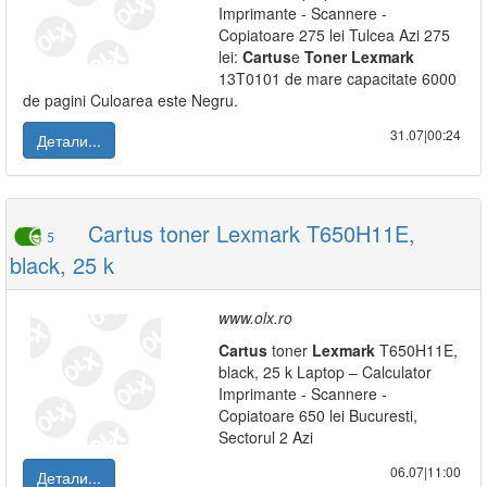
Imprimante - Scannere -
Copiatoare 275 lei Tulcea Azi 275
lei:
Cartus
e
Toner
Lexmark
13T0101 de mare capacitate 6000
de pagini Culoarea este Negru.
31.07|00:24
Детали...
Cartus toner Lexmark T650H11E,
5
black, 25 k
www.olx.ro
Cartus
toner
Lexmark
T650H11E,
black, 25 k Laptop – Calculator
Imprimante - Scannere -
Copiatoare 650 lei Bucuresti,
Sectorul 2 Azi
06.07|11:00
Детали...