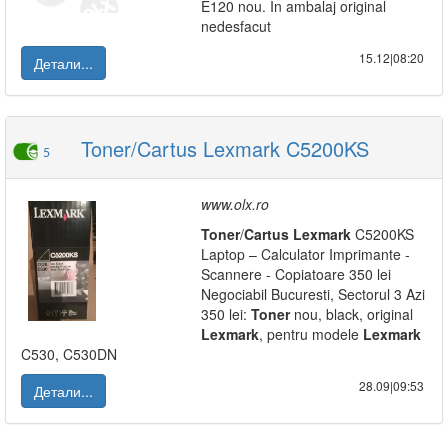
E120 nou. In ambalaj original
nedesfacut
15.12|08:20
Детали...
Toner/Cartus Lexmark C5200KS
5
www.olx.ro
Toner
/
Cartus
Lexmark
C5200KS
Laptop – Calculator Imprimante -
Scannere - Copiatoare 350 lei
Negociabil Bucuresti, Sectorul 3 Azi
350 lei:
Toner
nou, black, original
Lexmark
, pentru modele
Lexmark
C530, C530DN
28.09|09:53
Детали...