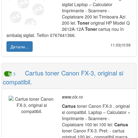
sigilat Laptop – Calculator
Imprimante - Scannere -
Copiatoare 200 lei Timisoara Azi
200 lei:
Toner
original HP Model Q
2612A-12A
Toner
cartuș nou în
ambalaj sigilat. Telfon 0767641366.
11.03|10:59
Детали...
Cartus toner Canon FX-3, original si
5
compatibil.
www.olx.ro
Cartus
toner Canon FX-3 , original
si compatibil. Laptop – Calculator »
Imprimante - Scannere -
Copiatoare 100 lei 100 lei:
Cartus
toner Canon FX-3. Pret: - cartus
original 100 lei - compatibil marca