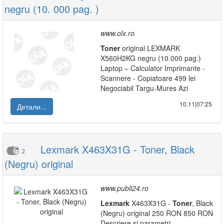
negru (10. 000 pag. )
www.olx.ro
Toner
original LEXMARK
X560H2KG negru (10.000 pag.)
Laptop – Calculator Imprimante -
Scannere - Copiatoare 499 lei
Negociabil Targu-Mures Azi
10.11|07:25
Детали...
Lexmark X463X31G - Toner, Black
2
(Negru) original
www.publi24.ro
Lexmark
X463X31G -
Toner
, Black
(Negru) original 250 RON 850 RON
Descriere și parametri