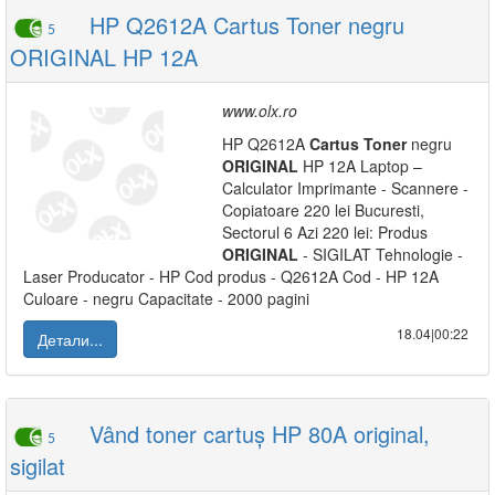
HP Q2612A Cartus Toner negru
5
ORIGINAL HP 12A
www.olx.ro
HP Q2612A
Cartus
Toner
negru
ORIGINAL
HP 12A Laptop –
Calculator Imprimante - Scannere -
Copiatoare 220 lei Bucuresti,
Sectorul 6 Azi 220 lei: Produs
ORIGINAL
- SIGILAT Tehnologie -
Laser Producator - HP Cod produs - Q2612A Cod - HP 12A
Culoare - negru Capacitate - 2000 pagini
18.04|00:22
Детали...
Vând toner cartuș HP 80A original,
5
sigilat