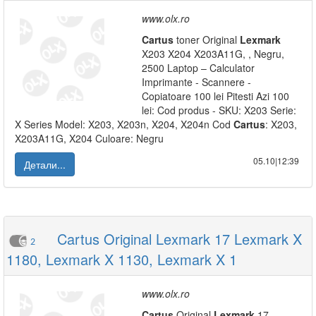
www.olx.ro
Cartus
toner Original
Lexmark
X203 X204 X203A11G, , Negru,
2500 Laptop – Calculator
Imprimante - Scannere -
Copiatoare 100 lei Pitesti Azi 100
lei: Cod produs - SKU: X203 Serie:
X Series Model: X203, X203n, X204, X204n Cod
Cartus
: X203,
X203A11G, X204 Culoare: Negru
05.10|12:39
Детали...
Cartus Original Lexmark 17 Lexmark X
2
1180, Lexmark X 1130, Lexmark X 1
www.olx.ro
Cartus
Original
Lexmark
17