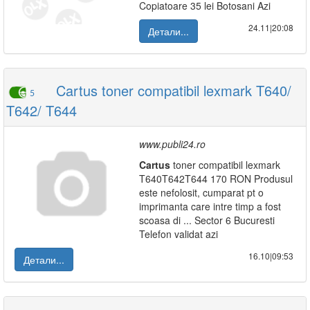
Copiatoare 35 lei Botosani Azi
24.11|20:08
Детали...
Cartus toner compatibil lexmark T640/
5
T642/ T644
www.publi24.ro
Cartus
toner compatibil lexmark
T640T642T644 170 RON Produsul
este nefolosit, cumparat pt o
imprimanta care intre timp a fost
scoasa di ... Sector 6 Bucuresti
Telefon validat azi
16.10|09:53
Детали...