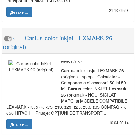
transportul. Publi24_1666336141
21.10|09:58
Детали...
Cartus color inkjet LEXMARK 26
2
(original)
www.olx.ro
Cartus
color inkjet LEXMARK 26
(original) Laptop – Calculator »
Componente si accesorii 50 lei 50
lei:
Cartus
color INKJET
Lexmark
26 (original) - NOU, SIGILAT
MARCI si MODELE COMPATIBILE:
LEXMARK - i3, x74, x75, z13, z23, z25, z33, z35 COMPAQ - IJ
650 HITACHI - Priusjet OPŢIUNI DE TRANSPORT ...
10.04|20:14
Детали...