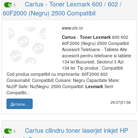
Cartus - Toner Lexmark 600 / 602 /
5
60F2000 (Negru) 2500 Compatibil
www.olx.ro
Cartus
-
Toner
Lexmark
600 602
60F2000 (Negru) 2500 Compatibil
Accesorii Telefoane - Tablete Alte
accesorii pentru telefoane si tablete
134 lei Bucuresti, Sectorul 3 Azi
134 lei: Tip produs : Compatibil.
Cod produs compatibil cu imprimanta: 60F2000 602
Consumabil: Compatibil| Culoare: Negru Capacitate Mare:
Nu|IP Safe: Nu|Negru: 2500 Compatibil:
Lexmark
Serii
Compatibi...
29.07|01:58
Детали...
Cartus cilindru toner laserjet inkjet HP
5