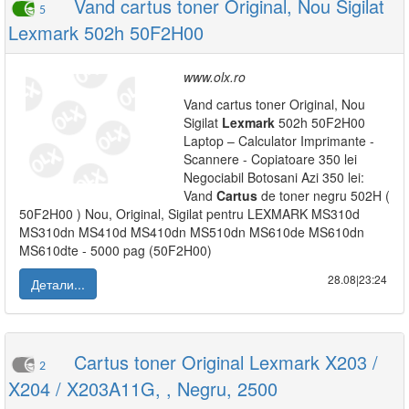
Vand cartus toner Original, Nou Sigilat
5
Lexmark 502h 50F2H00
www.olx.ro
Vand cartus toner Original, Nou
Sigilat
Lexmark
502h 50F2H00
Laptop – Calculator Imprimante -
Scannere - Copiatoare 350 lei
Negociabil Botosani Azi 350 lei:
Vand
Cartus
de toner negru 502H (
50F2H00 ) Nou, Original, Sigilat pentru LEXMARK MS310d
MS310dn MS410d MS410dn MS510dn MS610de MS610dn
MS610dte - 5000 pag (50F2H00)
28.08|23:24
Детали...
Cartus toner Original Lexmark X203 /
2
X204 / X203A11G, , Negru, 2500