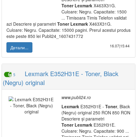
Toner
Lexmark
X463X31G.
Culoare: Negru. Capacitate: 1500
... Timisoara Timis Telefon validat
azi Descriere și parametri
Toner
Lexmark
X463X31G.
Culoare: Negru. Capacitate: 15000 pagini. Prerul acestui produs
este peste 850 lei Publi24_1607431772
16.07|15:44
Детали...
Lexmark E352H31E - Toner, Black
5
(Negru) original
www.publi24.ro
Lexmark
E352H31E -
Toner
, Black
(Negru) original 250 RON 850 RON
Descriere și parametri
Toner
Lexmark
E352H31E.
Culoare: Negru. Capacitate: 900 ...