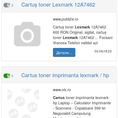
Cartuș toner Lexmark 12A7462
2
www.publi24.ro
Cartuș toner
Lexmark
12A7462
600 RON Original, sigilat, cartuș
toner
Lexmark
12A7462 ... Focsani
Vrancea Telefon validat azi
03.04|18:23
Детали...
Cartus toner imprimanta lexmark / hp
5
www.olx.ro
Cartus
toner imprimanta lexmark
hp Laptop – Calculator Imprimante
- Scannere - Copiatoare 399 lei
Negociabil Campulung