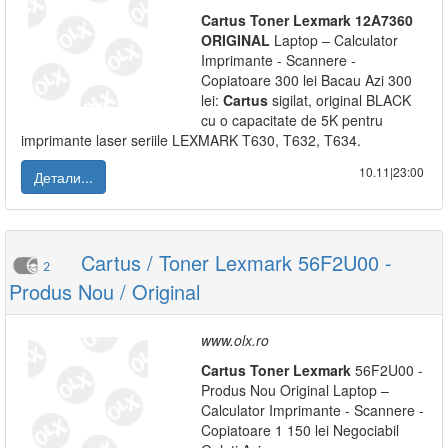
Cartus
Toner
Lexmark
12A7360
ORIGINAL
Laptop – Calculator
Imprimante - Scannere -
Copiatoare 300 lei Bacau Azi 300
lei:
Cartus
sigilat, original BLACK
cu o capacitate de 5K pentru
imprimante laser seriile LEXMARK T630, T632, T634.
10.11|23:00
Детали...
Cartus / Toner Lexmark 56F2U00 -
2
Produs Nou / Original
www.olx.ro
Cartus
Toner
Lexmark
56F2U00 -
Produs Nou Original Laptop –
Calculator Imprimante - Scannere -
Copiatoare 1 150 lei Negociabil