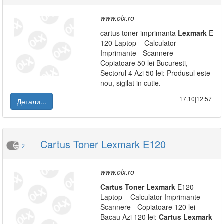
www.olx.ro
cartus toner imprimanta
Lexmark
E
120 Laptop – Calculator
Imprimante - Scannere -
Copiatoare 50 lei Bucuresti,
Sectorul 4 Azi 50 lei: Produsul este
nou, sigilat in cutie.
17.10|12:57
Детали...
Cartus Toner Lexmark E120
2
www.olx.ro
Cartus
Toner
Lexmark
E120
Laptop – Calculator Imprimante -
Scannere - Copiatoare 120 lei
Bacau Azi 120 lei:
Cartus
Lexmark