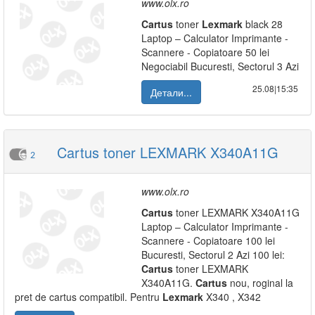
www.olx.ro
Cartus
toner
Lexmark
black 28
Laptop – Calculator Imprimante -
Scannere - Copiatoare 50 lei
Negociabil Bucuresti, Sectorul 3 Azi
25.08|15:35
Детали...
Cartus toner LEXMARK X340A11G
2
www.olx.ro
Cartus
toner LEXMARK X340A11G
Laptop – Calculator Imprimante -
Scannere - Copiatoare 100 lei
Bucuresti, Sectorul 2 Azi 100 lei:
Cartus
toner LEXMARK
X340A11G.
Cartus
nou, roginal la
pret de cartus compatibil. Pentru
Lexmark
X340 , X342