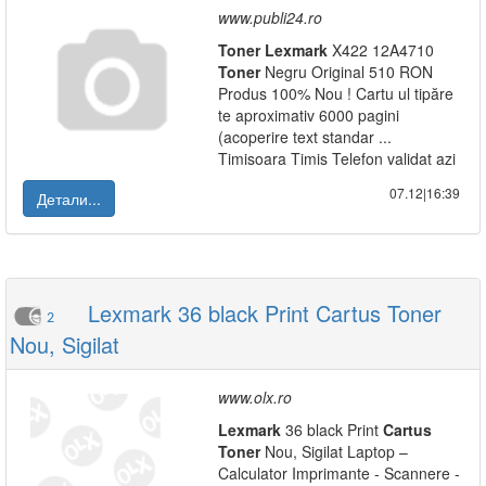
www.publi24.ro
Toner
Lexmark
X422 12A4710
Toner
Negru Original 510 RON
Produs 100% Nou ! Cartu ul tipăre
te aproximativ 6000 pagini
(acoperire text standar ...
Timisoara Timis Telefon validat azi
07.12|16:39
Детали...
Lexmark 36 black Print Cartus Toner
2
Nou, Sigilat
www.olx.ro
Lexmark
36 black Print
Cartus
Toner
Nou, Sigilat Laptop –
Calculator Imprimante - Scannere -