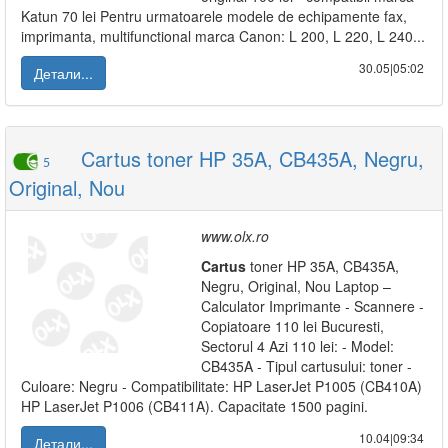
Katun 70 lei Pentru urmatoarele modele de echipamente fax,
imprimanta, multifunctional marca Canon: L 200, L 220, L 240...
30.05|05:02
Детали...
Cartus toner HP 35A, CB435A, Negru,
5
Original, Nou
www.olx.ro
Cartus
toner HP 35A, CB435A,
Negru, Original, Nou Laptop –
Calculator Imprimante - Scannere -
Copiatoare 110 lei Bucuresti,
Sectorul 4 Azi 110 lei: - Model:
CB435A - Tipul cartusului: toner -
Culoare: Negru - Compatibilitate: HP LaserJet P1005 (CB410A)
HP LaserJet P1006 (CB411A). Capacitate 1500 pagini.
10.04|09:34
Детали...