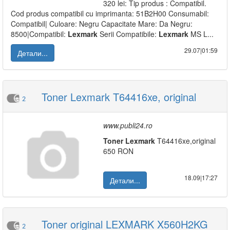
320 lei: Tip produs : Compatibil.
Cod produs compatibil cu imprimanta: 51B2H00 Consumabil:
Compatibil| Culoare: Negru Capacitate Mare: Da Negru:
8500|Compatibil:
Lexmark
Serii Compatibile:
Lexmark
MS L...
29.07|01:59
Детали...
Toner Lexmark T64416xe, original
2
www.publi24.ro
Toner
Lexmark
T64416xe,original
650 RON
18.09|17:27
Детали...
Toner original LEXMARK X560H2KG
2