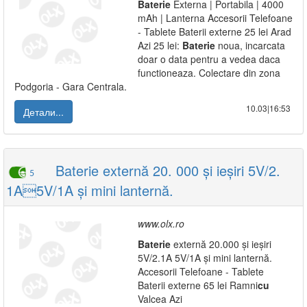
Baterie
Externa | Portabila | 4000
mAh | Lanterna Accesorii Telefoane
- Tablete Baterii externe 25 lei Arad
Azi 25 lei:
Baterie
noua, incarcata
doar o data pentru a vedea daca
functioneaza. Colectare din zona
Podgoria - Gara Centrala.
10.03|16:53
Детали...
Baterie externă 20. 000 și ieșiri 5V/2.
5
1A5V/1A și mini lanternă.
www.olx.ro
Baterie
externă 20.000 și ieșiri
5V/2.1A 5V/1A și mini lanternă.
Accesorii Telefoane - Tablete
Baterii externe 65 lei Ramni
cu
Valcea Azi