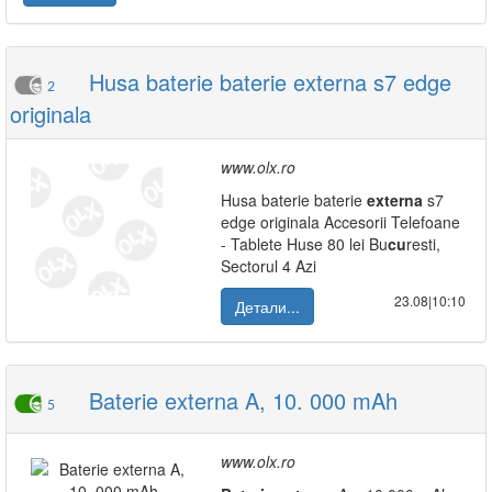
Husa baterie baterie externa s7 edge
2
originala
www.olx.ro
Husa baterie baterie
externa
s7
edge originala Accesorii Telefoane
- Tablete Huse 80 lei Bu
cu
resti,
Sectorul 4 Azi
23.08|10:10
Детали...
Baterie externa A, 10. 000 mAh
5
www.olx.ro