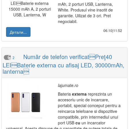
mAh, 2 porturi USB, Lanterna,
White. Produsul vine insotit de
garantie. Uilizat de 3 ori. Pret
negociabil.
06.10|11:52
Детали...
Număr de telefon verificatPreţ40
2
LEIBaterie externa cu afisaj LED, 30000mAh,
lanterna
lajumate.ro
Bateria
externa
reprezinta un
accesoriu unic de incarcare,
portabil, special conceput pentru a
reincarca telefoane si dispozitive
compatibile, prin intermediul unui
port USB
cu
un incarcator
universal. Acesta dispune de o capacitate de putere totala de