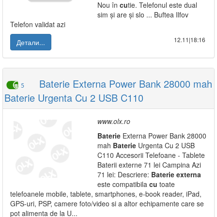
Nou în
cu
tie. Telefonul este dual
sim și are și slo ... Buftea Ilfov
Telefon validat azi
12.11|18:16
Детали...
Baterie Externa Power Bank 28000 mah
5
Baterie Urgenta Cu 2 USB C110
www.olx.ro
Baterie
Externa Power Bank 28000
mah
Baterie
Urgenta Cu 2 USB
C110 Accesorii Telefoane - Tablete
Baterii externe 71 lei Campina Azi
71 lei: Descriere:
Baterie
externa
este compatibila
cu
toate
telefoanele mobile, tablete, smartphones, e-book reader, iPad,
GPS-uri, PSP, camere foto/video si a altor echipamente care se
pot alimenta de la U...