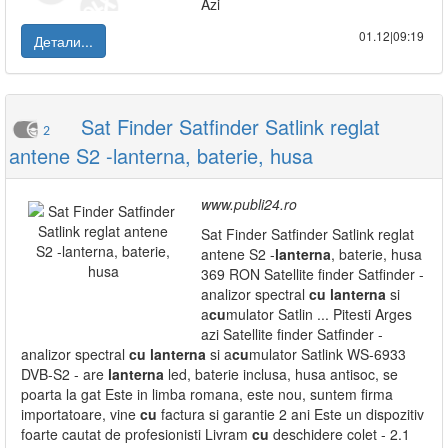
Azi
01.12|09:19
Детали...
Sat Finder Satfinder Satlink reglat
2
antene S2 -lanterna, baterie, husa
www.publi24.ro
Sat Finder Satfinder Satlink reglat
antene S2 -
lanterna
, baterie, husa
369 RON Satellite finder Satfinder -
analizor spectral
cu
lanterna
si
a
cu
mulator Satlin ... Pitesti Arges
azi Satellite finder Satfinder -
analizor spectral
cu
lanterna
si a
cu
mulator Satlink WS-6933
DVB-S2 - are
lanterna
led, baterie inclusa, husa antisoc, se
poarta la gat Este in limba romana, este nou, suntem firma
importatoare, vine
cu
factura si garantie 2 ani Este un dispozitiv
foarte cautat de profesionisti Livram
cu
deschidere colet - 2.1