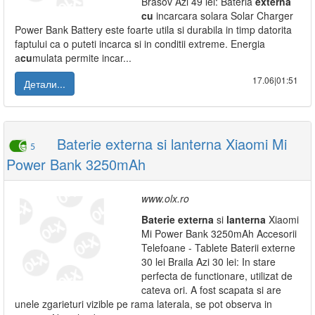
Brasov Azi 49 lei: Bateria
externa
cu
incarcara solara Solar Charger
Power Bank Battery este foarte utila si durabila in timp datorita
faptului ca o puteti incarca si in conditii extreme. Energia
a
cu
mulata permite incar...
17.06|01:51
Детали...
Baterie externa si lanterna Xiaomi Mi
5
Power Bank 3250mAh
www.olx.ro
Baterie
externa
si
lanterna
Xiaomi
Mi Power Bank 3250mAh Accesorii
Telefoane - Tablete Baterii externe
30 lei Braila Azi 30 lei: In stare
perfecta de functionare, utilizat de
cateva ori. A fost scapata si are
unele zgarieturi vizible pe rama laterala, se pot observa in