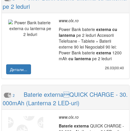
pe 2 leduri
www.olx.ro
Power Bank baterie
externa
cu
lanterna
pe 2 leduri Accesorii
Telefoane - Tablete » Baterii
externe 90 lei Negociabil 90 lei:
Power Bank baterie
externa
1200
mAh
cu
lanterna
pe 2 leduri
26.03|00:40
Детали...
Baterie externaQUICK CHARGE - 30.
2
000mAh (Lanterna 2 LED-uri)
www.olx.ro
Baterie
externa
QUICK CHARGE -