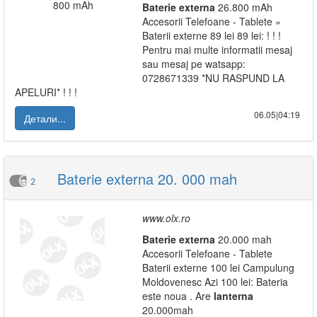
Baterie
externa
26.800 mAh
Accesorii Telefoane - Tablete »
Baterii externe 89 lei 89 lei: ! ! !
Pentru mai multe informatii mesaj
sau mesaj pe watsapp:
0728671339 *NU RASPUND LA
APELURI* ! ! !
06.05|04:19
Детали...
Baterie externa 20. 000 mah
2
www.olx.ro
Baterie
externa
20.000 mah
Accesorii Telefoane - Tablete
Baterii externe 100 lei Campulung
Moldovenesc Azi 100 lei: Bateria
este noua . Are
lanterna
20.000mah