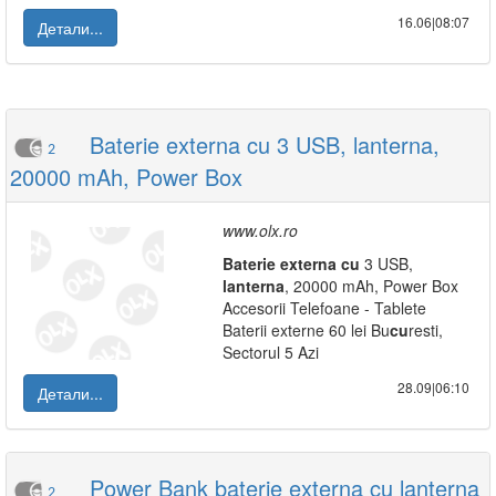
16.06|08:07
Детали...
Baterie externa cu 3 USB, lanterna,
2
20000 mAh, Power Box
www.olx.ro
Baterie
externa
cu
3 USB,
lanterna
, 20000 mAh, Power Box
Accesorii Telefoane - Tablete
Baterii externe 60 lei Bu
cu
resti,
Sectorul 5 Azi
28.09|06:10
Детали...
Power Bank baterie externa cu lanterna
2