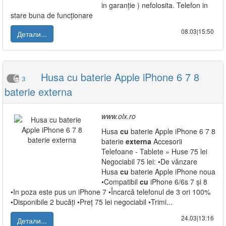
in garanție ) nefolosita. Telefon in
stare buna de funcționare
08.03|15:50
Детали...
Husa cu baterie Apple iPhone 6 7 8
3
baterie externa
www.olx.ro
Husa
cu
baterie Apple iPhone 6 7 8
baterie
externa
Accesorii
Telefoane - Tablete » Huse 75 lei
Negociabil 75 lei: •De vânzare
Husa
cu
baterie Apple iPhone noua
•Compatibil
cu
iPhone 6/6s 7 și 8
•In poza este pus un iPhone 7 •Încarcă telefonul de 3 ori 100%
•Disponibile 2 bucăți •Preț 75 lei negociabil •Trimi...
24.03|13:16
Детали...