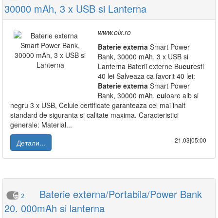
30000 mAh, 3 x USB si Lanterna
www.olx.ro
Baterie
externa
Smart Power
Bank, 30000 mAh, 3 x USB si
Lanterna Baterii externe Bu
cu
resti
40 lei Salveaza ca favorit 40 lei:
Baterie
externa
Smart Power
Bank, 30000 mAh,
cu
loare alb si
negru 3 x USB, Celule certificate garanteaza cel mai inalt
standard de siguranta si calitate maxima. Caracteristici
generale: Material...
21.03|05:00
Детали...
Baterie externa/Portabila/Power Bank
2
20. 000mAh si lanterna