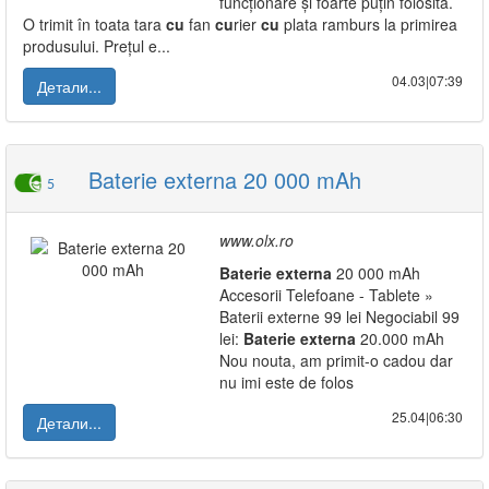
funcționare și foarte puțin folosită.
O trimit în toata tara
cu
fan
cu
rier
cu
plata ramburs la primirea
produsului. Prețul e...
04.03|07:39
Детали...
Baterie externa 20 000 mAh
5
www.olx.ro
Baterie
externa
20 000 mAh
Accesorii Telefoane - Tablete »
Baterii externe 99 lei Negociabil 99
lei:
Baterie
externa
20.000 mAh
Nou nouta, am primit-o cadou dar
nu imi este de folos
25.04|06:30
Детали...