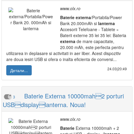
www.olx.ro
Baterie
externa
/Portabila/Power
Bank 20.000mAh si
lanterna
Accesorii Telefoane - Tablete »
Baterii externe 35 lei 35 lei: Bateria
externa
de mare capacitate,
20.000 mAh, este perfecta pentru
utilizarea in deplasare si activitati in aer liber. Acest dispozitiv
are doua iesiri USB si ofera o inalta eficienta de conversi...
24.03|20:49
Детали...
Baterie Externa 10000mah2 porturi
3
USBdisplaylanterna. Noua!
www.olx.ro
Baterie
Externa 10000mah + 2