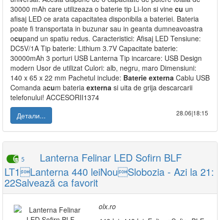
30000 mAh care utilizeaza o baterie tip Li-Ion si vine
cu
un
afisaj LED ce arata capacitatea disponibila a bateriei. Bateria
poate fi transportata in buzunar sau in geanta dumneavoastra
o
cu
pand un spatiu redus. Caracteristici: Afisaj LED Tensiune:
DC5V/1A Tip baterie: Lithium 3.7V Capacitate baterie:
30000mAh 3 porturi USB Lanterna Tip incarcare: USB Design
modern Usor de utilizat Culori: alb, negru, maro Dimensiuni:
140 x 65 x 22 mm Pachetul include:
Baterie
externa
Cablu USB
Comanda a
cu
m bateria
externa
si uita de grija descarcarii
telefonului! ACCESORII1374
28.06|18:15
Детали...
Lanterna Felinar LED Sofirn BLF
5
LT1Lanterna 440 leiNouSlobozia - Azi la 21:
22Salvează ca favorit
olx.ro