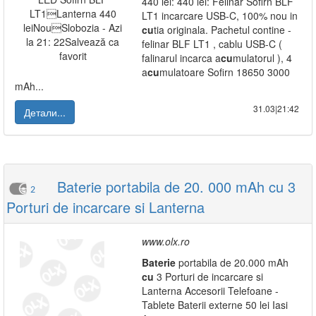
440 lei: 440 lei: Felinar Sofirn BLF
LT1 incarcare USB-C, 100% nou in
cu
tia originala. Pachetul contine -
felinar BLF LT1 , cablu USB-C (
falinarul incarca a
cu
mulatorul ), 4
a
cu
mulatoare Sofirn 18650 3000
mAh...
31.03|21:42
Детали...
Baterie portabila de 20. 000 mAh cu 3
2
Porturi de incarcare si Lanterna
www.olx.ro
Baterie
portabila de 20.000 mAh
cu
3 Porturi de incarcare si
Lanterna Accesorii Telefoane -
Tablete Baterii externe 50 lei Iasi