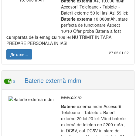
Baterie
externa
A+, 10.000 mAh
Accesorii Telefoane - Tablete »
Baterii externe 59 lei Iasi Azi 59 lei:
Baterie
externa
10.000mAh, stare
perfecta de functionare Aspect
10/10 Ofer proba Bateria a fost
cu
mparata de la emag
cu
109 lei NU TRIMIT IN TARA,
PREDARE PERSONALA IN IASI!
27.05|01:32
Детали...
Baterie externă mdm
5
www.olx.ro
Baterie
externă mdm Accesorii
Telefoane - Tablete » Baterii
externe 20 lei 20 lei: Vând baterie
externă de telefon de 2200 mAh ,
în DC5V, out DC5V în stare de