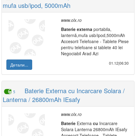
mufa usb/ipod, 5000mAh
www.olx.ro
Baterie
externa
portabila,
lanternă,mufa usb/ipod,5000mAh
Accesorii Telefoane - Tablete Piese
pentru telefoane si tablete 40 lei
Negociabil Arad Azi
01.12|06:30
Детали...
Baterie Externa cu Incarcare Solara /
5
Lanterna / 26800mAh IEsafy
www.olx.ro
Baterie
Externa
cu
Incarcare
Solara Lanterna 26800mAh IEsafy
Accesorii Telefoane - Tablete