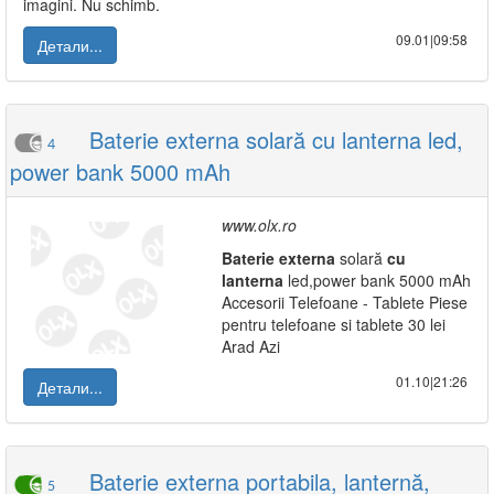
imagini. Nu schimb.
09.01|09:58
Детали...
Baterie externa solară cu lanterna led,
4
power bank 5000 mAh
www.olx.ro
Baterie
externa
solară
cu
lanterna
led,power bank 5000 mAh
Accesorii Telefoane - Tablete Piese
pentru telefoane si tablete 30 lei
Arad Azi
01.10|21:26
Детали...
Baterie externa portabila, lanternă,
5