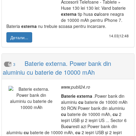
Accesorii Telefoane - Tablete »
Huse 130 lei 130 lei: Vand baterie
externa
tip husa
cu
loare neagra
de 10000 mAh pentru iPhone 7.
Bateria
externa
nu trebuie scoasa pentru incarcare.
14.03|12:48
Детали...
Baterie externa. Power bank din
3
aluminiu cu baterie de 10000 mAh
www.publi24.ro
Baterie
externa
.Power bank din
aluminiu
cu
baterie de 10000 mAh
50 RON Power bank din aluminiu
cu
baterie de 10000 mAh,
cu
2
ieșiri USB și 2 ieșiri US ... Sector 6
Bu
cu
resti azi Power bank din
aluminiu
cu
baterie de 10000 mAh,
cu
2 ieșiri USB și 2 ieșiri