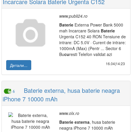
Incarcare Solara Baterie Urgenta C152
www.publi24.ro
Baterie
Externa Power Bank 5000
mah Incarcare Solara
Baterie
Urgenta C152 40 RON Tensiune de
intrare: DC 5.0V · Curent de intrare:
1000mA (Max) (Pentr ... Sector 6
Bu
cu
resti Telefon validat azi
16.04|14:23
Детали...
Baterie externa, husa baterie neagra
6
iPhone 7 10000 mAh
www.olx.ro
Baterie
externa
, husa baterie
neagra iPhone 7 10000 mAh