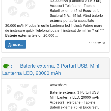
30.000mAh (Lanterna 2 LED-uri)
Accesorii Telefoane - Tablete
Baterii externe 45 lei Bu
cu
resti,
Sectorul 5 Azi 45 lei: Vând baterie
externa
portabila capacitate
30.000 mAh Produs in
cu
tie Lanterna led inclusă Putere mare
de încărcare quick Telefonul poate fi încărcat de minim 7 ori ***
Baterie
externa
telefon 20.000 ...
10.10|22:56
Детали...
Baterie externa, 3 Porturi USB, Mini
5
Lanterna LED, 20000 mAh
www.olx.ro
Baterie
externa
, 3 Porturi USB,
Mini Lanterna LED, 20000 mAh
Accesorii Telefoane - Tablete
Baterii externe 75 lei Bu
cu
resti,