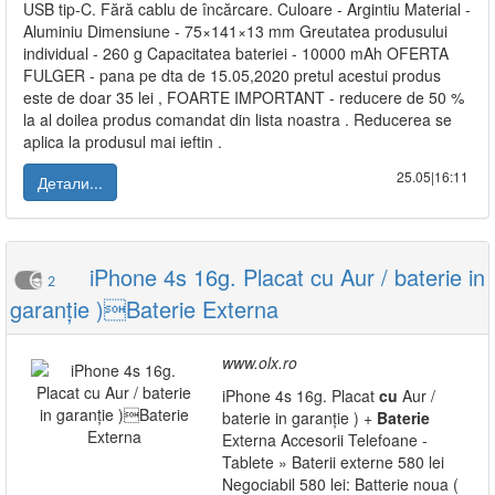
USB tip-C. Fără cablu de încărcare. Culoare - Argintiu Material -
Aluminiu Dimensiune - 75×141×13 mm Greutatea produsului
individual - 260 g Capacitatea bateriei - 10000 mAh OFERTA
FULGER - pana pe dta de 15.05,2020 pretul acestui produs
este de doar 35 lei , FOARTE IMPORTANT - reducere de 50 %
la al doilea produs comandat din lista noastra . Reducerea se
aplica la produsul mai ieftin .
25.05|16:11
Детали...
iPhone 4s 16g. Placat cu Aur / baterie in
2
garanție )Baterie Externa
www.olx.ro
iPhone 4s 16g. Placat
cu
Aur /
baterie in garanție ) +
Baterie
Externa Accesorii Telefoane -
Tablete » Baterii externe 580 lei
Negociabil 580 lei: Batterie noua (