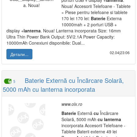
porturi USB + display +
lanterna
.
Noua! Accesorii Telefoane - Tablete
» Piese pentru telefoane si tablete
170 lei 170 lei:
Baterie
Externa
10000mah + 2 porturi USB +
display +
lanterna
. Noua! Lanterna incorporata Size: 16mm
Ultra Thin Power Bank Output: 5V/2.1A Power Capacity:
10000mAh Conexiuni disponibile: Dual...
02.04|23:06
Детали...
Baterie Externă cu Încărcare Solară,
5
5000 mAh cu lanterna incorporata
www.olx.ro
Baterie
Externă
cu
Încărcare
Solară, 5000 mAh
cu
lanterna
incorporata Accesorii Telefoane -
Tablete Baterii externe 49 lei