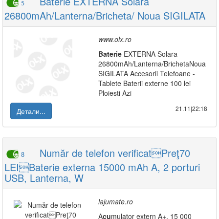
Baterie EXTERNA Solara
5
26800mAh/Lanterna/Bricheta/ Noua SIGILATA
www.olx.ro
Baterie
EXTERNA Solara
26800mAh/Lanterna/BrichetaNoua
SIGILATA Accesorii Telefoane -
Tablete Baterii externe 100 lei
Ploiesti Azi
21.11|22:18
Детали...
Număr de telefon verificatPreţ70
8
LEIBaterie externa 15000 mAh A, 2 porturi
USB, Lanterna, W
lajumate.ro
A
cu
mulator extern A+, 15 000