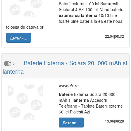
Baterii externe 100 lei Bu
cu
resti,
Sectorul 4 Azi 100 lei: Vand baterie
externa
cu
lanterna
10/10 tine
foarte bine bateria la ea este noua
folosita de cateva ori
22.04|08:32
Детали...
Baterie Externa / Solara 20. 000 mAh si
2
lanterna
www.olx.ro
Baterie
Externa Solara 20.000
mAh si
lanterna
Accesorii
Telefoane - Tablete Baterii externe
60 lei Ploiesti Azi
13.06|08:28
Детали...