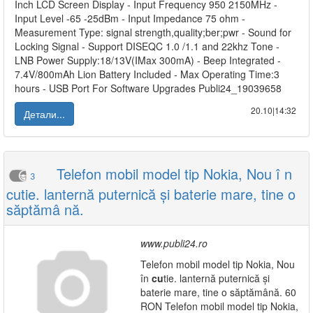
Inch LCD Screen Display - Input Frequency 950 2150MHz -
Input Level -65 -25dBm - Input Impedance 75 ohm -
Measurement Type: signal strength,quality;ber;pwr - Sound for
Locking Signal - Support DISEQC 1.0 /1.1 and 22khz Tone -
LNB Power Supply:18/13V(IMax 300mA) - Beep Integrated -
7.4V/800mAh Lion Battery Included - Max Operating Time:3
hours - USB Port For Software Upgrades Publi24_19039658
20.10|14:32
Детали...
Telefon mobil model tip Nokia, Nou î n
3
cutie. lanternă puternică și baterie mare, tine o
săptămâ nă.
www.publi24.ro
Telefon mobil model tip Nokia, Nou
în
cu
tie. lanternă puternică și
baterie mare, tine o săptămână. 60
RON Telefon mobil model tip Nokia,