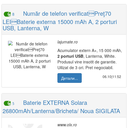
Număr de telefon verificatPreţ70
8
LEIBaterie externa 15000 mAh A, 2 porturi
USB, Lanterna, W
lajumate.ro
Acumulator extern A+, 15 000 mAh,
2
porturi
USB
, Lanterna, White.
Produsul vine insotit de garantie.
Uilizat de 3 ori. Pret negociabil.
06.10|11:52
Детали...
Baterie EXTERNA Solara
5
26800mAh/Lanterna/Bricheta/ Noua SIGILATA
www.olx.ro