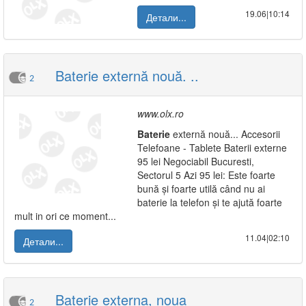
19.06|10:14
Детали...
Baterie externă nouă. ..
2
www.olx.ro
Baterie
externă nouă... Accesorii
Telefoane - Tablete Baterii externe
95 lei Negociabil Bucuresti,
Sectorul 5 Azi 95 lei: Este foarte
bună și foarte utilă când nu ai
baterie la telefon și te ajută foarte
mult in ori ce moment...
11.04|02:10
Детали...
Baterie externa, noua
2