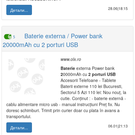
28.06|18:15
Детали...
Baterie externa / Power bank
5
20000mAh cu 2 porturi USB
www.olx.ro
Baterie
externa Power bank
2
0000mAh cu
2
porturi
USB
Accesorii Telefoane - Tablete
Baterii externe 110 lei Bucuresti,
Sectorul 5 Azi 110 lei: Nou nouț, la
cutie. Conținut : - baterie externă -
cablu alimentare micro usb - manual instrucțiuni Preț fix. Nu
doresc schimburi. Trimit prin curier doar cu plata în avans a
transportului.
06.01|21:13
Детали...