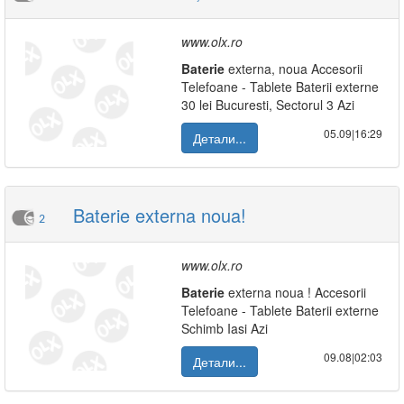
www.olx.ro
Baterie
externa, noua Accesorii
Telefoane - Tablete Baterii externe
30 lei Bucuresti, Sectorul 3 Azi
05.09|16:29
Детали...
Baterie externa noua!
2
www.olx.ro
Baterie
externa noua ! Accesorii
Telefoane - Tablete Baterii externe
Schimb Iasi Azi
09.08|02:03
Детали...