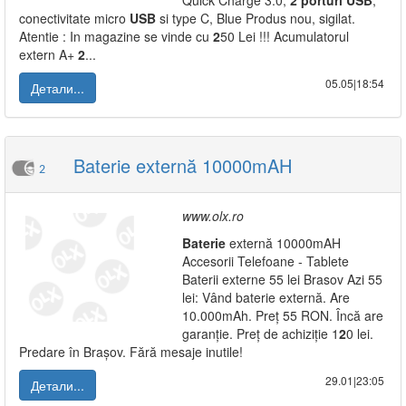
Quick Charge 3.0,
2
porturi
USB
,
conectivitate micro
USB
si type C, Blue Produs nou, sigilat.
Atentie : In magazine se vinde cu
2
50 Lei !!! Acumulatorul
extern A+
2
...
05.05|18:54
Детали...
Baterie externă 10000mAH
2
www.olx.ro
Baterie
externă 10000mAH
Accesorii Telefoane - Tablete
Baterii externe 55 lei Brasov Azi 55
lei: Vând baterie externă. Are
10.000mAh. Preț 55 RON. Încă are
garanție. Preț de achiziție 1
2
0 lei.
Predare în Brașov. Fără mesaje inutile!
29.01|23:05
Детали...