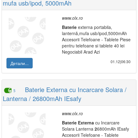
mufa usb/ipod, 5000mAh
www.olx.ro
Baterie
externa portabila,
lanternă,mufa usb/ipod,5000mAh
Accesorii Telefoane - Tablete Piese
pentru telefoane si tablete 40 lei
Negociabil Arad Azi
01.12|06:30
Детали...
Baterie Externa cu Incarcare Solara /
5
Lanterna / 26800mAh IEsafy
www.olx.ro
Baterie
Externa
cu Incarcare
Solara Lanterna
2
6800mAh IEsafy
Accesorii Telefoane - Tablete