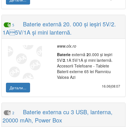
Baterie externă 20. 000 și ieșiri 5V/2.
5
1A5V/1A și mini lanternă.
www.olx.ro
Baterie
externă
2
0.000 și ieșiri
5V/
2
.1A 5V/1A și mini lanternă.
Accesorii Telefoane - Tablete
Baterii externe 65 lei Ramnicu
Valcea Azi
16.06|08:07
Детали...
Baterie externa cu 3 USB, lanterna,
2
20000 mAh, Power Box