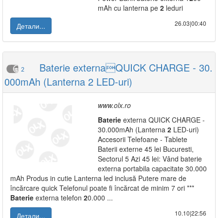
mAh cu lanterna pe
2
leduri
26.03|00:40
Детали...
Baterie externaQUICK CHARGE - 30.
2
000mAh (Lanterna 2 LED-uri)
www.olx.ro
Baterie
externa QUICK CHARGE -
30.000mAh (Lanterna
2
LED-uri)
Accesorii Telefoane - Tablete
Baterii externe 45 lei Bucuresti,
Sectorul 5 Azi 45 lei: Vând baterie
externa portabila capacitate 30.000
mAh Produs in cutie Lanterna led inclusă Putere mare de
încărcare quick Telefonul poate fi încărcat de minim 7 ori ***
Baterie
externa telefon
2
0.000 ...
10.10|22:56
Детали...