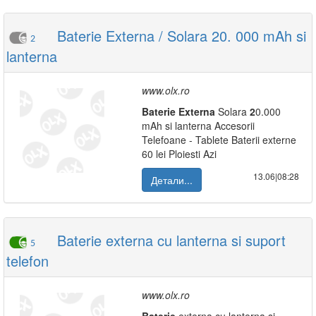
Baterie Externa / Solara 20. 000 mAh si
2
lanterna
www.olx.ro
Baterie
Externa
Solara
2
0.000
mAh si lanterna Accesorii
Telefoane - Tablete Baterii externe
60 lei Ploiesti Azi
13.06|08:28
Детали...
Baterie externa cu lanterna si suport
5
telefon
www.olx.ro