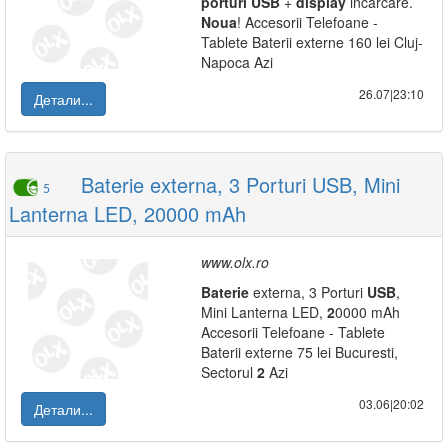
porturi
USB
+
display
incarcare.
Noua
! Accesorii Telefoane -
Tablete Baterii externe 160 lei Cluj-
Napoca Azi
26.07|23:10
Детали...
Baterie externa, 3 Porturi USB, Mini
5
Lanterna LED, 20000 mAh
www.olx.ro
Baterie
externa, 3 Porturi
USB
,
Mini Lanterna LED,
2
0000 mAh
Accesorii Telefoane - Tablete
Baterii externe 75 lei Bucuresti,
Sectorul
2
Azi
03.06|20:02
Детали...