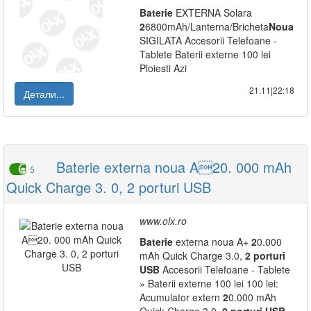
Baterie
EXTERNA Solara
2
6800mAh/Lanterna/Bricheta
Noua
SIGILATA Accesorii Telefoane -
Tablete Baterii externe 100 lei
Ploiesti Azi
21.11|22:18
Детали...
Baterie externa noua A20. 000 mAh
5
Quick Charge 3. 0, 2 porturi USB
www.olx.ro
Baterie
externa noua A+
2
0.000
mAh Quick Charge 3.0,
2
porturi
USB
Accesorii Telefoane - Tablete
» Baterii externe 100 lei 100 lei:
Acumulator extern
2
0.000 mAh