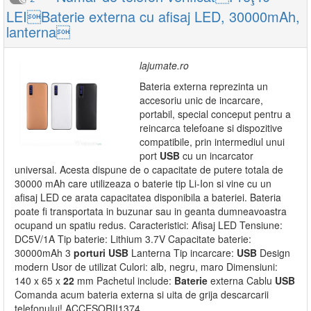
LEIBaterie externa cu afisaj LED, 30000mAh,
lanterna
lajumate.ro
Bateria externa reprezinta un
accesoriu unic de incarcare,
portabil, special conceput pentru a
reincarca telefoane si dispozitive
compatibile, prin intermediul unui
port
USB
cu un incarcator
universal. Acesta dispune de o capacitate de putere totala de
30000 mAh care utilizeaza o baterie tip Li-Ion si vine cu un
afisaj LED ce arata capacitatea disponibila a bateriei. Bateria
poate fi transportata in buzunar sau in geanta dumneavoastra
ocupand un spatiu redus. Caracteristici: Afisaj LED Tensiune:
DC5V/1A Tip baterie: Lithium 3.7V Capacitate baterie:
30000mAh 3
porturi
USB
Lanterna Tip incarcare:
USB
Design
modern Usor de utilizat Culori: alb, negru, maro Dimensiuni:
140 x 65 x
2
2
mm Pachetul include:
Baterie
externa Cablu
USB
Comanda acum bateria externa si uita de grija descarcarii
telefonului! ACCESORII1374