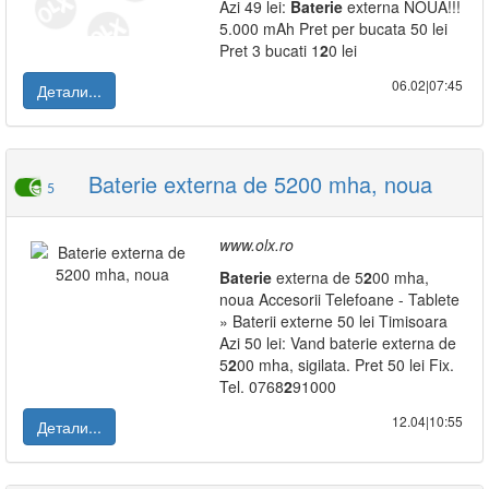
Azi 49 lei:
Baterie
externa NOUA!!!
5.000 mAh Pret per bucata 50 lei
Pret 3 bucati 1
2
0 lei
06.02|07:45
Детали...
Baterie externa de 5200 mha, noua
5
www.olx.ro
Baterie
externa de 5
2
00 mha,
noua Accesorii Telefoane - Tablete
» Baterii externe 50 lei Timisoara
Azi 50 lei: Vand baterie externa de
5
2
00 mha, sigilata. Pret 50 lei Fix.
Tel. 0768
2
91000
12.04|10:55
Детали...