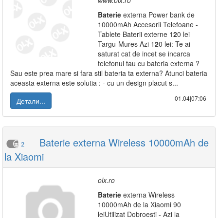
www.olx.ro
Baterie
externa Power bank de
10000mAh Accesorii Telefoane -
Tablete Baterii externe 1
2
0 lei
Targu-Mures Azi 1
2
0 lei: Te ai
saturat cat de incet se incarca
telefonul tau cu bateria externa ?
Sau este prea mare si fara stil bateria ta externa? Atunci bateria
aceasta externa este solutia : - cu un design placut s...
01.04|07:06
Детали...
Baterie externa Wireless 10000mAh de
2
la Xiaomi
olx.ro
Baterie
externa Wireless
10000mAh de la Xiaomi 90
leiUtilizat Dobroesti - Azi la