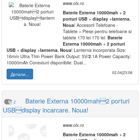
www.olx.ro
Baterie
Externa
10000mah
+
2
porturi
USB
+
display
+
lanterna.
Noua
! Accesorii Telefoane -
Tablete » Piese pentru telefoane si
tablete 170 lei 170 lei:
Baterie
Externa
10000mah
+
2
porturi
USB
+
display
+
lanterna.
Noua
! Lanterna incorporata Size:
16mm Ultra Thin Power Bank Output: 5V/
2
.1A Power Capacity:
10000mAh Conexiuni disponibile: Dual...
02.04|23:06
Детали...
Baterie Externa 10000mah2 porturi
2
USBdisplay incarcare. Noua!
www.olx.ro
Baterie
Externa
10000mah
+
2