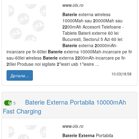
www.olx.ro
Baterie
externa wireless
10000Mah sau
2
0000Mah sau
2
2
00mAh Accesorii Telefoane -
Tablete Baterii externe 60 lei
Bucuresti, Sectorul 5 Azi 60 lei:
Baterie
externa
2
0000mAh-
incarcare pe fir-60lei
Baterie
externa 10000Mah-incarcare pe fir
sau-60lei wireless
Baterie
externa
2
2
00mAh-incarcare pe fir-
2
0lei Produse noi sigilate
2
*iesiri usb 1*iesire ...
10.03|18:58
Детали...
Baterie Externa Portabila 10000mAh
5
Fast Charging
www.olx.ro
Baterie
Externa
Portabila