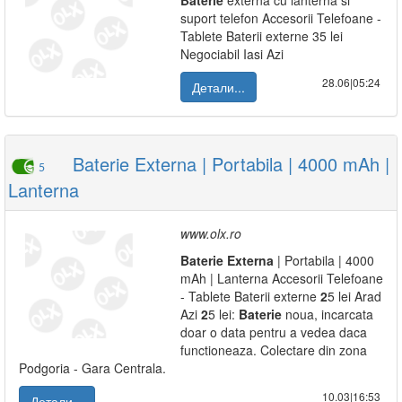
Baterie
externa cu lanterna si
suport telefon Accesorii Telefoane -
Tablete Baterii externe 35 lei
Negociabil Iasi Azi
28.06|05:24
Детали...
Baterie Externa | Portabila | 4000 mAh |
5
Lanterna
www.olx.ro
Baterie
Externa
| Portabila | 4000
mAh | Lanterna Accesorii Telefoane
- Tablete Baterii externe
2
5 lei Arad
Azi
2
5 lei:
Baterie
noua, incarcata
doar o data pentru a vedea daca
functioneaza. Colectare din zona
Podgoria - Gara Centrala.
10.03|16:53
Детали...