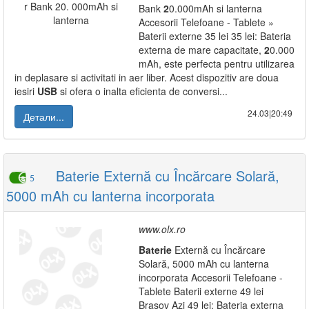
Bank
2
0.000mAh si lanterna
Accesorii Telefoane - Tablete »
Baterii externe 35 lei 35 lei: Bateria
externa de mare capacitate,
2
0.000
mAh, este perfecta pentru utilizarea
in deplasare si activitati in aer liber. Acest dispozitiv are doua
iesiri
USB
si ofera o inalta eficienta de conversi...
24.03|20:49
Детали...
Baterie Externă cu Încărcare Solară,
5
5000 mAh cu lanterna incorporata
www.olx.ro
Baterie
Externă cu Încărcare
Solară, 5000 mAh cu lanterna
incorporata Accesorii Telefoane -
Tablete Baterii externe 49 lei
Brasov Azi 49 lei: Bateria externa