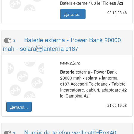
Baterii externe 100 lei Ploiesti Azi
02.12|23:46
Детали...
Baterie externa - Power Bank 20000
3
mah - solaralanterna c187
www.olx.ro
Baterie
externa - Power Bank
2
0000 mah - solara + lanterna
c187 Accesorii Telefoane - Tablete
Incarcatoare, cabluri, adaptoare 4
2
lei Campina Azi
21.05|19:58
Детали...
Număr de telefon verificatPreţ40
2