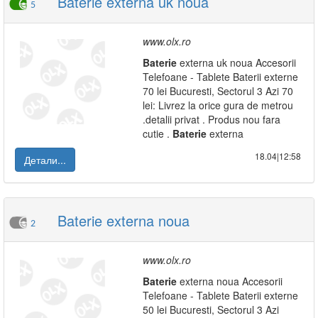
Baterie externa uk noua
5
www.olx.ro
Baterie
externa uk noua Accesorii
Telefoane - Tablete Baterii externe
70 lei Bucuresti, Sectorul 3 Azi 70
lei: Livrez la orice gura de metrou
.detalii privat . Produs nou fara
cutie .
Baterie
externa
18.04|12:58
Детали...
Baterie externa noua
2
www.olx.ro
Baterie
externa noua Accesorii
Telefoane - Tablete Baterii externe
50 lei Bucuresti, Sectorul 3 Azi