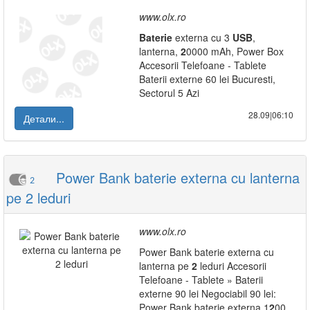
www.olx.ro
Baterie
externa cu 3
USB
,
lanterna,
2
0000 mAh, Power Box
Accesorii Telefoane - Tablete
Baterii externe 60 lei Bucuresti,
Sectorul 5 Azi
28.09|06:10
Детали...
Power Bank baterie externa cu lanterna
2
pe 2 leduri
www.olx.ro
Power Bank baterie externa cu
lanterna pe
2
leduri Accesorii
Telefoane - Tablete » Baterii
externe 90 lei Negociabil 90 lei:
Power Bank baterie externa 1
2
00