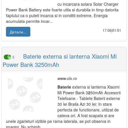
cu incarcara solara Solar Charger
Power Bank Battery este foarte utila si durabila in timp datorita
faptului ca o puteti incarca si in conditii extreme. Energia
acumulata permite incar...
17.06|01:51
Детали...
Baterie externa si lanterna Xiaomi Mi
5
Power Bank 3250mAh
www.olx.ro
Baterie
externa si lanterna Xiaomi
Mi Power Bank 3
2
50mAh Accesorii
Telefoane - Tablete Baterii externe
30 lei Braila Azi 30 lei: In stare
perfecta de functionare, utilizat de
cateva ori. A fost scapata si are
unele zgarieturi vizible pe rama laterala, se pot observa in
imagini. Nu schimb.