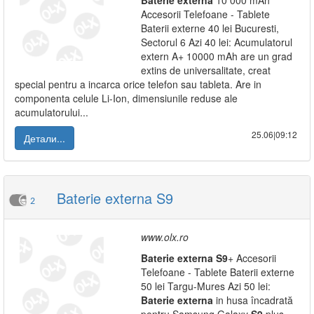
Baterie
externa
10 000 mAh
Accesorii Telefoane - Tablete
Baterii externe 40 lei Bucuresti,
Sectorul 6 Azi 40 lei: Acumulatorul
extern A+ 10000 mAh are un grad
extins de universalitate, creat
special pentru a incarca orice telefon sau tableta. Are in
componenta celule Li-Ion, dimensiunile reduse ale
acumulatorului...
25.06|09:12
Детали...
Baterie externa S9
2
www.olx.ro
Baterie
externa
S9
+ Accesorii
Telefoane - Tablete Baterii externe
50 lei Targu-Mures Azi 50 lei:
Baterie
externa
in husa încadrată