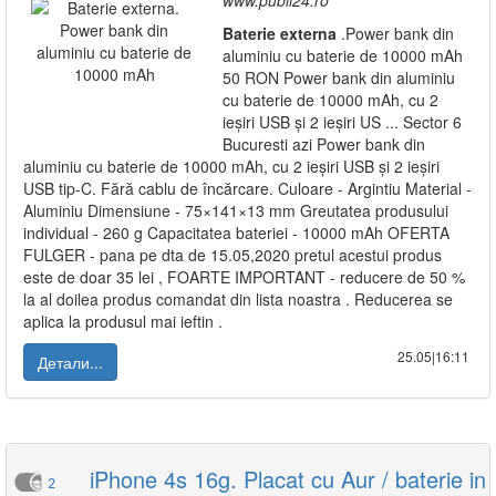
www.publi24.ro
Baterie
externa
.Power bank din
aluminiu cu baterie de 10000 mAh
50 RON Power bank din aluminiu
cu baterie de 10000 mAh, cu 2
ieșiri USB și 2 ieșiri US ... Sector 6
Bucuresti azi Power bank din
aluminiu cu baterie de 10000 mAh, cu 2 ieșiri USB și 2 ieșiri
USB tip-C. Fără cablu de încărcare. Culoare - Argintiu Material -
Aluminiu Dimensiune - 75×141×13 mm Greutatea produsului
individual - 260 g Capacitatea bateriei - 10000 mAh OFERTA
FULGER - pana pe dta de 15.05,2020 pretul acestui produs
este de doar 35 lei , FOARTE IMPORTANT - reducere de 50 %
la al doilea produs comandat din lista noastra . Reducerea se
aplica la produsul mai ieftin .
25.05|16:11
Детали...
iPhone 4s 16g. Placat cu Aur / baterie in
2