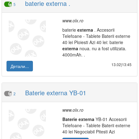
baterie externa .
5
www.olx.ro
baterie
externa
. Accesorii
Telefoane - Tablete Baterii externe
40 lei Ploiesti Azi 40 lei: baterie
externa
noua. nu a fost utilizata.
4000mAh. .
13.02|13:45
Детали...
Baterie externa YB-01
2
www.olx.ro
Baterie
externa
YB-01 Accesorii
Telefoane - Tablete Baterii externe
40 lei Negociabil Pitesti Azi