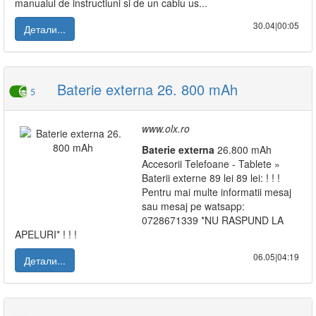
manualul de instructiuni si de un cablu us...
30.04|00:05
Детали...
Baterie externa 26. 800 mAh
5
www.olx.ro
Baterie
externa
26.800 mAh
Accesorii Telefoane - Tablete »
Baterii externe 89 lei 89 lei: ! ! !
Pentru mai multe informatii mesaj
sau mesaj pe watsapp:
0728671339 *NU RASPUND LA
APELURI* ! ! !
06.05|04:19
Детали...