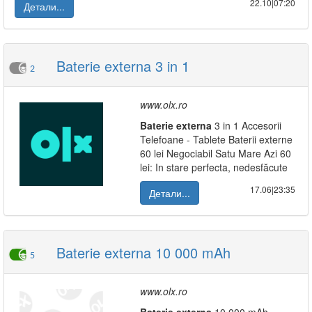
22.10|07:20
Детали...
Baterie externa 3 in 1
2
www.olx.ro
Baterie
externa
3 in 1 Accesorii
Telefoane - Tablete Baterii externe
60 lei Negociabil Satu Mare Azi 60
lei: In stare perfecta, nedesfăcute
17.06|23:35
Детали...
Baterie externa 10 000 mAh
5
www.olx.ro