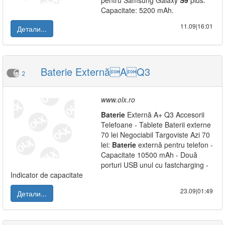
pentru Samsung Galaxy
S9
plus.
Capacitate: 5200 mAh.
11.09|16:01
Детали...
Baterie ExternăAQ3
2
www.olx.ro
Baterie
Externă A+ Q3 Accesorii
Telefoane - Tablete Baterii externe
70 lei Negociabil Targoviste Azi 70
lei:
Baterie
externă pentru telefon -
Capacitate 10500 mAh - Două
porturi USB unul cu fastcharging -
Indicator de capacitate
23.09|01:49
Детали...