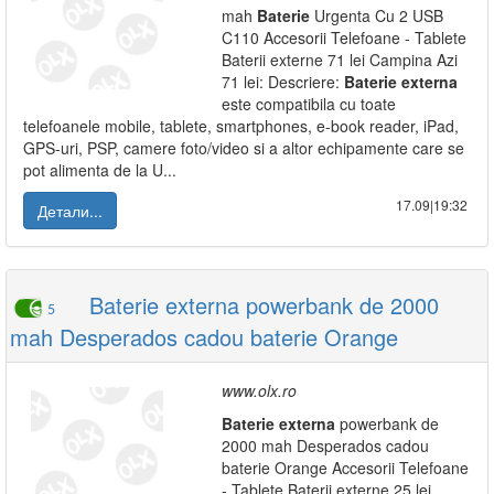
mah
Baterie
Urgenta Cu 2 USB
C110 Accesorii Telefoane - Tablete
Baterii externe 71 lei Campina Azi
71 lei: Descriere:
Baterie
externa
este compatibila cu toate
telefoanele mobile, tablete, smartphones, e-book reader, iPad,
GPS-uri, PSP, camere foto/video si a altor echipamente care se
pot alimenta de la U...
17.09|19:32
Детали...
Baterie externa powerbank de 2000
5
mah Desperados cadou baterie Orange
www.olx.ro
Baterie
externa
powerbank de
2000 mah Desperados cadou
baterie Orange Accesorii Telefoane
- Tablete Baterii externe 25 lei