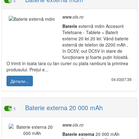
5
www.olx.ro
Baterie
externă mdm Accesorii
Telefoane - Tablete » Baterii
externe 20 lei 20 lei: Vând baterie
externă de telefon de 2200 mAh ,
în DC5V, out DC5V în stare de
funcționare și foarte puțin folosită.
O trimit în toata tara cu fan curier cu plata ramburs la primirea
produsului. Prețul e...
04.03|07:39
Детали...
Baterie externa 20 000 mAh
5
www.olx.ro
Baterie
externa
20 000 mAh