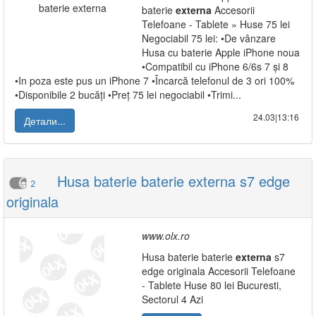
baterie
externa
Accesorii
Telefoane - Tablete » Huse 75 lei
Negociabil 75 lei: •De vânzare
Husa cu baterie Apple iPhone noua
•Compatibil cu iPhone 6/6s 7 și 8
•In poza este pus un iPhone 7 •Încarcă telefonul de 3 ori 100%
•Disponibile 2 bucăți •Preț 75 lei negociabil •Trimi...
24.03|13:16
Детали...
Husa baterie baterie externa s7 edge
2
originala
www.olx.ro
Husa baterie baterie
externa
s7
edge originala Accesorii Telefoane
- Tablete Huse 80 lei Bucuresti,
Sectorul 4 Azi