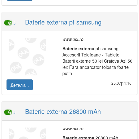
Baterie externa pt samsung
5
www.olx.ro
Baterie
externa
pt samsung
Accesorii Telefoane - Tablete
Baterii externe 50 lei Craiova Azi 50
lei: Fara ancarcator folosita foarte
putin
25.07|11:16
Детали...
Baterie externa 26800 mAh
5
www.olx.ro
Baterie
externa
26800 mAh