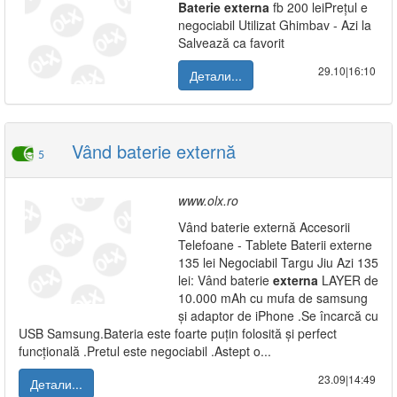
Baterie
externa
fb 200 leiPrețul e
negociabil Utilizat Ghimbav - Azi la
Salvează ca favorit
29.10|16:10
Детали...
Vând baterie externă
5
www.olx.ro
Vând baterie externă Accesorii
Telefoane - Tablete Baterii externe
135 lei Negociabil Targu Jiu Azi 135
lei: Vând baterie
externa
LAYER de
10.000 mAh cu mufa de samsung
și adaptor de iPhone .Se încarcă cu
USB Samsung.Bateria este foarte puțin folosită și perfect
funcțională .Pretul este negociabil .Astept o...
23.09|14:49
Детали...