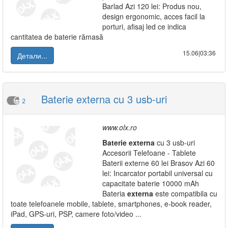
Barlad Azi 120 lei: Produs nou,
design ergonomic, acces facil la
porturi, afisaj led ce indica
cantitatea de baterie rămasă
15.06|03:36
Детали...
Baterie externa cu 3 usb-uri
2
www.olx.ro
Baterie
externa
cu 3 usb-uri
Accesorii Telefoane - Tablete
Baterii externe 60 lei Brasov Azi 60
lei: Incarcator portabil universal cu
capacitate baterie 10000 mAh
Bateria
externa
este compatibila cu
toate telefoanele mobile, tablete, smartphones, e-book reader,
iPad, GPS-uri, PSP, camere foto/video ...