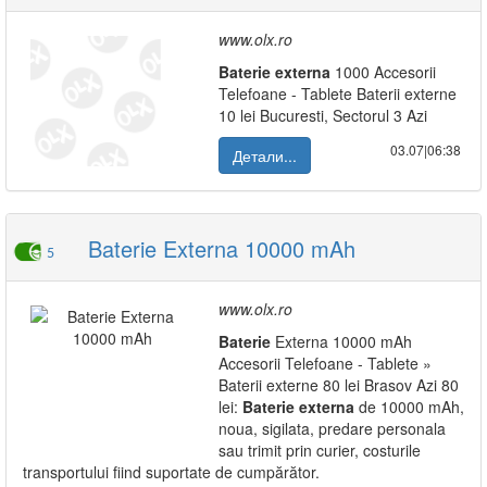
www.olx.ro
Baterie
externa
1000 Accesorii
Telefoane - Tablete Baterii externe
10 lei Bucuresti, Sectorul 3 Azi
03.07|06:38
Детали...
Baterie Externa 10000 mAh
5
www.olx.ro
Baterie
Externa 10000 mAh
Accesorii Telefoane - Tablete »
Baterii externe 80 lei Brasov Azi 80
lei:
Baterie
externa
de 10000 mAh,
noua, sigilata, predare personala
sau trimit prin curier, costurile
transportului fiind suportate de cumpărător.