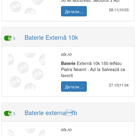
50 lei Bucuresti, Sectorul 3 Azi
28.11|10:03
Детали...
Baterie Externă 10k
5
olx.ro
Baterie
Externă 10k 150 leiNou
Piatra Neamt - Azi la Salvează ca
favorit
27.10|11:04
Детали...
Baterie externafb
5
olx.ro