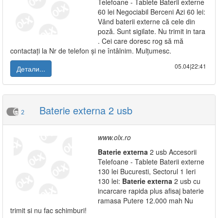
Telefoane - Tablete Baterii externe
60 lei Negociabil Berceni Azi 60 lei:
Vând baterii externe că cele din
poză. Sunt sigilate. Nu trimit in tara
. Cei care doresc rog să mă
contactați la Nr de telefon și ne întâlnim. Mulțumesc.
05.04|22:41
Детали...
Baterie externa 2 usb
2
www.olx.ro
Baterie
externa
2 usb Accesorii
Telefoane - Tablete Baterii externe
130 lei Bucuresti, Sectorul 1 Ieri
130 lei:
Baterie
externa
2 usb cu
incarcare rapida plus afisaj baterie
ramasa Putere 12.000 mah Nu
trimit si nu fac schimburi!