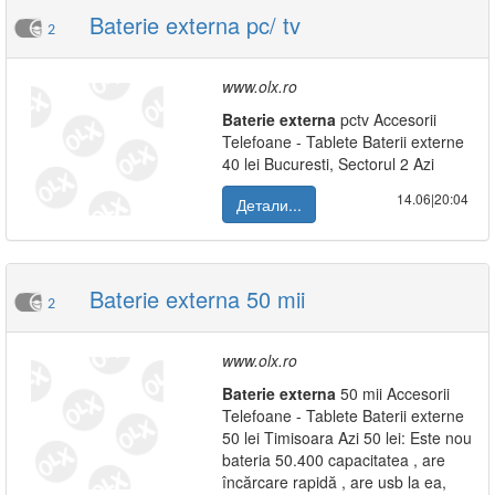
Baterie externa pc/ tv
2
www.olx.ro
Baterie
externa
pctv Accesorii
Telefoane - Tablete Baterii externe
40 lei Bucuresti, Sectorul 2 Azi
14.06|20:04
Детали...
Baterie externa 50 mii
2
www.olx.ro
Baterie
externa
50 mii Accesorii
Telefoane - Tablete Baterii externe
50 lei Timisoara Azi 50 lei: Este nou
bateria 50.400 capacitatea , are
încărcare rapidă , are usb la ea,