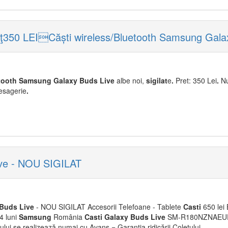
eţ350 LEICăști wireless/Bluetooth Samsung Gala
tooth
Samsung
Galaxy
Buds
Live
albe noi,
sigilat
e
.
Pret: 350 Lei
.
Nu
mesagerie
.
ve - NOU SIGILAT
Buds
Live
- NOU SIGILAT Accesorii Telefoane - Tablete
Casti
650 lei 
4 luni
Samsung
România
Casti
Galaxy
Buds
Live
SM-R180NZNAEUE M
iului se realizează numai cu Avans = Garanția ridicării Coletului