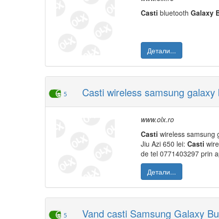
Casti
bluetooth
Galaxy
Детали...
Casti wireless samsung galaxy
5
www.olx.ro
Casti
wireless samsung g
Jiu Azi 650 lei:
Casti
wire
de tel 0771403297 prin 
Детали...
Vand casti Samsung Galaxy Bu
5