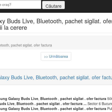
Buds Live, Bluetooth, pachet sigilat. ofer
i la cerere
oth, pachet sigilat. ofer factura
>> Următoarea
xy Buds Live, Bluetooth, pachet sigilat. ofer fact
sung
Galaxy
Buds
Live
,
Bluetooth
,
pachet
sigilat
.
ofer
factura
50
uds
Live
,
Bluetooth
.
pachet
sigilat
.
ofer
factura
.
.
.
Sector 6 Bucures
sung
Galaxy
Buds
Live
,
Bluetooth
.
pachet
sigilat
.
ofer
factura
Pu