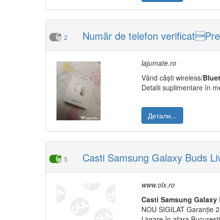
Număr de telefon verificatPr
2
lajumate.ro
Vând căști wireless/
Blue
Detalii suplimentare în 
Детали...
Casti Samsung Galaxy Buds Li
5
www.olx.ro
Casti
Samsung
Galaxy
NOU SIGILAT Garanție 2
Livrare în afara Bucureșt