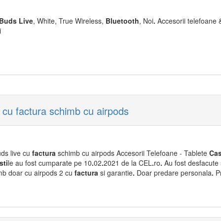
Buds
Live
, White, True Wireless,
Bluetooth
, Noi
.
Accesorii telefoane &
i
 cu factura schimb cu airpods
ds live cu
factura
schimb cu airpods Accesorii Telefoane - Tablete
Cas
sti
le au fost cumparate pe 10
.
02
.
2021 de la CEL
.
ro
.
Au fost desfacute 
b doar cu airpods 2 cu
factura
si garantie
.
Doar predare personala
.
Pr