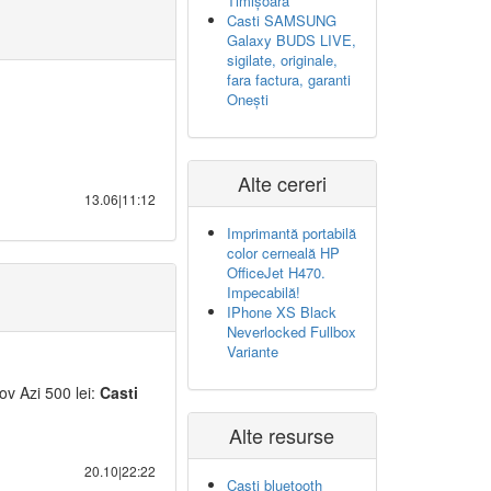
Timișoara
Casti SAMSUNG
Galaxy BUDS LIVE,
sigilate, originale,
fara factura, garanti
Onești
Alte cereri
13.06|11:12
Imprimantă portabilă
color cerneală HP
OfficeJet H470.
Impecabilă!
IPhone XS Black
Neverlocked Fullbox
Variante
ov Azi 500 lei:
Casti
Alte resurse
20.10|22:22
Casti bluetooth