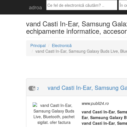
adroa
vand Casti In-Ear, Samsung Galaxy 
echipamente informatice, accesori
Principal
Electronică
vand Casti In-Ear, Samsung Galaxy Buds Live, Blueto
vand Casti In-Ear, Samsung Gala
2
www.publi24.ro
vand
Casti
In-Ear
,
Sam
Ear
,
Samsung
Galaxy
B
vand
Casti
In-Ear
,
Sam