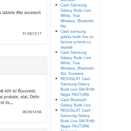
Casti Samsung
Galaxy Buds Live,
 tablete Alte accesorii
White, True
Wireless, Bluetooth,
Noi.
Casti samsung
31.05|13:17
galaxy buds live cu
factura schimb cu
airpods
Casti Samsung
Galaxy Buds Live,
White, True
Wireless, Bluetooth,
Noi. Suceava
RESIGILAT Casti
Samsung Galaxy
Buds Live SM-R180
ti
400 lei Bucuresti,
Negre FACTURA
si probate, atat
.
Detin
Casti Bluetooth
et fix
.
.
.
Galaxy Buds Live
RESIGILAT Casti
06.05|14:56
Samsung Galaxy
Buds Live SM-R180
Negre FACTURA