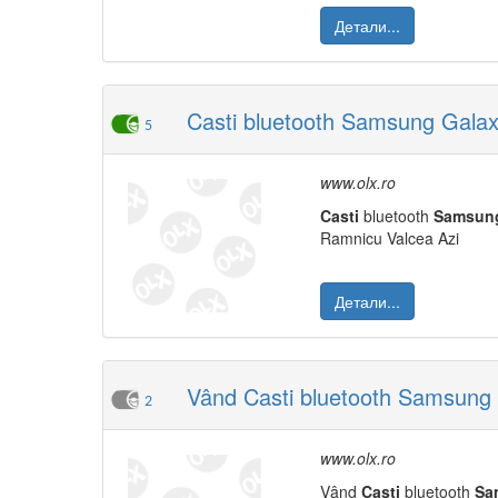
Детали...
Casti bluetooth Samsung Gala
5
www.olx.ro
Casti
bluetooth
Samsun
Ramnicu Valcea Azi
Детали...
Vând Casti bluetooth Samsung 
2
www.olx.ro
Vând
Casti
bluetooth
Sa