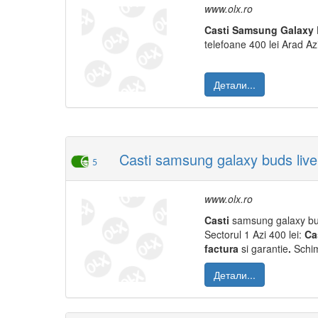
www.olx.ro
Casti
Samsung
Galaxy
telefoane 400 lei Arad Az
Детали...
Casti samsung galaxy buds live
5
www.olx.ro
Casti
samsung galaxy bu
Sectorul 1 Azi 400 lei:
Ca
factura
si garantie
.
Schim
Детали...