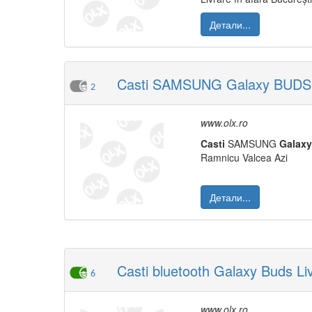
Детали...
Casti SAMSUNG Galaxy BUDS LIVE,
2
www.olx.ro
Casti
SAMSUNG
Galaxy
Ramnicu Valcea Azi
Детали...
Casti bluetooth Galaxy Buds Li
6
www.olx.ro