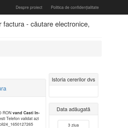
Despre proiect
Politica de confidențialitate
 factura - căutare electronice,
Istoria cererilor dvs
ura
Data adăugată
0 RON
vand
Casti
In-
ti Telefon validat azi
bli24_1650127265
3 ziua