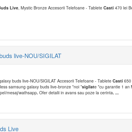
Buds
Live
, Mystic Bronze Accesorii Telefoane - Tablete
Casti
470 lei B
 buds live-NOU/SIGILAT
alaxy buds live-NOU/SIGILAT Accesorii Telefoane - Tablete
Casti
650 
less samsung galaxy buds live-bronze *noi *
sigilat
e *cu garantie 1 an 
apel/mesaj/wathsapp
.
Ofer detalii in avans sau poze la cerinta
.
.
.
.
ds Live