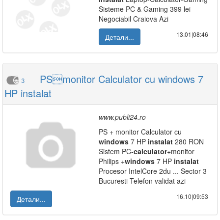
Sisteme PC & Gaming 399 lei
Negociabil Craiova Azi
13.01|08:46
Детали...
PSmonitor Calculator cu windows 7
3
HP instalat
www.publi24.ro
PS + monitor Calculator cu
windows
7 HP
instalat
280 RON
Sistem PC-
calculator
+monitor
Philips +
windows
7 HP
instalat
Procesor IntelCore 2du ... Sector 3
Bucuresti Telefon validat azi
16.10|09:53
Детали...