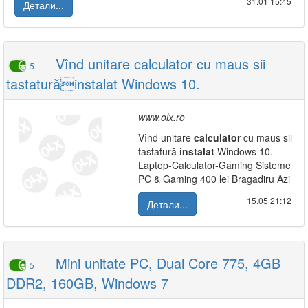
31.01|15:45
Детали...
Vînd unitare calculator cu maus sii
5
tastaturăinstalat Windows 10.
www.olx.ro
Vînd unitare
calculator
cu maus sii
tastatură
instalat
Windows 10.
Laptop-Calculator-Gaming Sisteme
PC & Gaming 400 lei Bragadiru Azi
15.05|21:12
Детали...
Mini unitate PC, Dual Core 775, 4GB
5
DDR2, 160GB, Windows 7