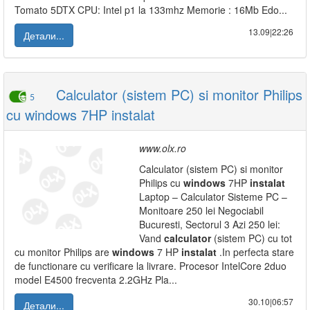
Tomato 5DTX CPU: Intel p1 la 133mhz Memorie : 16Mb Edo...
13.09|22:26
Детали...
Calculator (sistem PC) si monitor Philips
5
cu windows 7HP instalat
www.olx.ro
Calculator (sistem PC) si monitor
Philips cu
windows
7HP
instalat
Laptop – Calculator Sisteme PC –
Monitoare 250 lei Negociabil
Bucuresti, Sectorul 3 Azi 250 lei:
Vand
calculator
(sistem PC) cu tot
cu monitor Philips are
windows
7 HP
instalat
.In perfecta stare
de functionare cu verificare la livrare. Procesor IntelCore 2duo
model E4500 frecventa 2.2GHz Pla...
30.10|06:57
Детали...