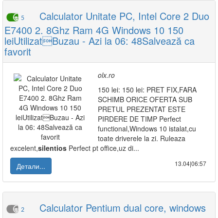
Calculator Unitate PC, Intel Core 2 Duo
5
E7400 2. 8Ghz Ram 4G Windows 10 150
leiUtilizatBuzau - Azi la 06: 48Salvează ca
favorit
olx.ro
150 lei: 150 lei: PRET FIX,FARA
SCHIMB ORICE OFERTA SUB
PRETUL PREZENTAT ESTE
PIRDERE DE TIMP Perfect
functional,Windows 10 istalat,cu
toate driverele la zi. Ruleaza
excelent,
silentios
Perfect pt office,uz di...
13.04|06:57
Детали...
Calculator Pentium dual core, windows
2