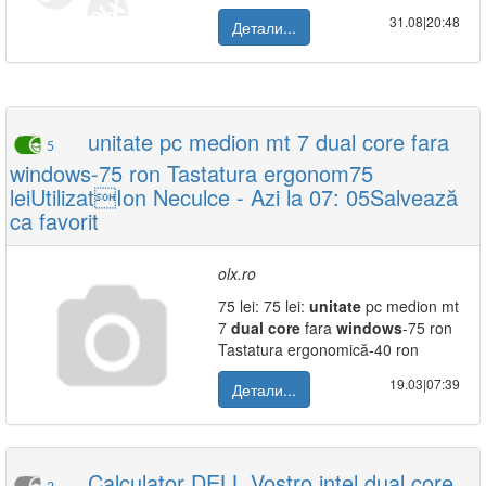
31.08|20:48
Детали...
unitate pc medion mt 7 dual core fara
5
windows-75 ron Tastatura ergonom75
leiUtilizatIon Neculce - Azi la 07: 05Salvează
ca favorit
olx.ro
75 lei: 75 lei:
unitate
pc medion mt
7
dual
core
fara
windows
-75 ron
Tastatura ergonomică-40 ron
19.03|07:39
Детали...
Calculator DELL Vostro intel dual core