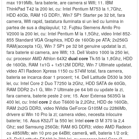
max 1919Mb, fara baterie, are camera si Wifi; 11. IBM
ThinkPad T42 la 200 lei, cu: Intel Pentium M753 la 1,7Ghz,
HDD 40Gb, RAM 1G DDR1, Win7 SP1 Starter pe 32 bit, fara
camera, Wifi rapid, tastatura iluminata si un led cu lumina in
partea de sus a displayului; 12. Fujitsu Siemens Amilo Pro
V2000 la 200 lei, cu: Intel Pentium M la 1,5Ghz, video Intel 852-
855 Standard VGA Graphics, HDD de 160Gb pe ATA; 2x256G
RAM(accepta 1G), Win 7 SP1 pe 32 bit genuine updatat la zi,
fara baterie si camera, are Wifi; 13. Dell Vostro 1000 la 250 lei,
cu: procesor AMD Athlon 64X2
dual
core
Tk-55 la 1,8Ghz, HDD
de 160Gb, RAM 1x1G + 1x512M DDR2, Win 7 Ultimate updatat,
video ATI Radeon Xpress 1150 cu 574M total, fara camera,
bateria se incarca doar 1 procent; 14. Dell Latitude D530 la 300
lei, cu: Intel Core 2 Duo T7250 la 2Ghz, HDD SATA de 60Gb,
RAM DDR2 2+1 G, Win 7 Ultimate pe 64 biti cu update la zi,
fara camera, baterie peste 2 ore; 15. Acer Extensa 5635G la
400 lei, cu: Intel
core
2 duo T6600 la 2,2Ghz, HDD de 160Gb,
RAM 2x2G DDR3, video NVidia GeForce G105M cu 2286Mb,
drivere si Win 10 Pro la zi; camera video, necesita inlocuire
baterie; 16. Asus K52JT la 550 lei: Intel
core
i3 M 370 la 2,4
Ghz; ssd Samsung 256Gb; RAM 8G DDR3; video AMD Radeon
cu 4850Mb; win 10 pro pe 64Biti; cameră, wifi, bateria 1/2 oră;