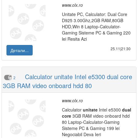
www.olx.ro
Unitate PC, Calculator: Dual Core
D925 3.00Ghz,2GB RAM,80GB
HDD,Win 8 Laptop-Calculator-
Gaming Sisteme PC & Gaming 220
lei Resita Azi
25.11|21:30
Детали...
Calculator unitate Intel e5300 dual core
2
3GB RAM video onboard hdd 80
www.olx.ro
Calculator
unitate
Intel e5300
dual
core
3GB RAM video onboard hdd
80 Laptop-Calculator-Gaming
Sisteme PC & Gaming 199 lei
Negociabil Deva Ieri