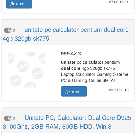
27.08|16:31
Детали...
unitate pc calculator pentium dual core
2
4gb 320gb sk775
www.olx.ro
unitate
pc
calculator
pentium
dual
core
4gb 320gb sk775
Laptop-Calculator-Gaming Sisteme
PC & Gaming 150 lei Stei Azi
23.11|20:13
Детали...
Unitate PC, Calculator: Dual Core D925
2
3. 00Ghz, 2GB RAM, 80GB HDD, Win 8