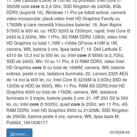
17. Dell Latitude E5430 la 700 lei, cu procesor Intel Core i7-
3520M octa
core
la 2,9 Ghz, SSD Kingston de 240Gb, 8Gb
DDR3 (suportă 16), Windows 11 Pro pe 64biti activat, cameră
video incorporata; placă video Intel HD Graphics Family cu
1792Mb și care necesită înlocuirea bateriei; 18. Acer Aspire
5750G la 600 lei, cu: HDD 320G la 7200rpm, rapid; Intel Core i5
2450 la 2,5GHz, Win 11Pro, 8G RAM DDR3 12800, video Intel
HD Graphics cu total 1,76M + nVidia GForce 410M la 1M,
camera, Wifi, bateria 2 ore, lipsa tasta F; 19. Dell Latitude E
4310 de 13,3 inci la 550 lei, cu: Intel
core
i5 M560 la 2,7Ghz,
SSD de 240G, Win 10 su 11 Pro, 8 G RAM DDR3, video Intel
HD Graphics
core
i5 cu total de 1696M; camera, Wifi, baterie
extinsa, peste o ora, tastatura iluminata; 20. Lenovo 2325 AEG
de 14 inci la 600 lei, cu: Intel Core i5 3230M la 2,6Ghz,SSD de
120Gb si HDD de 500G, Win 11 Pro, RAM 8G DDR3,Intel HD
Graphics 4000 cu total de 1792M, camera, Wifi, tastatura
iluminata in 3 trepte, baterie peste 2 ore; 21. HP 250 G5 la 550
lei, cu: Intel
core
i3 5005U, quad
core
la 2Ghz, win 11 Pro, 4G
RAM DDR3, Intel HD Graphics 5500 cu 2132Mb, SSD Kingston
de 256Gb, bateria peste 4 ore, camera, Wifi, lipsa tasta M;
Publi24_1651636177
04.05|06:43
Детали...