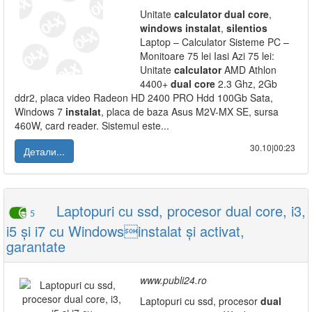
Unitate
calculator
dual
core
,
windows
instalat
,
silentios
Laptop – Calculator Sisteme PC –
Monitoare 75 lei Iasi Azi 75 lei:
Unitate
calculator
AMD Athlon
4400+
dual
core
2.3 Ghz, 2Gb
ddr2, placa video Radeon HD 2400 PRO Hdd 100Gb Sata,
Windows 7
instalat
, placa de baza Asus M2V-MX SE, sursa
460W, card reader. Sistemul este...
30.10|00:23
Детали...
Laptopuri cu ssd, procesor dual core, i3,
5
i5 și i7 cu Windowsinstalat și activat,
garantate
www.publi24.ro
Laptopuri cu ssd, procesor
dual