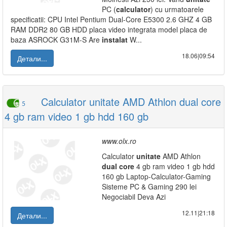
PC (
calculator
) cu urmatoarele
specificatii: CPU Intel Pentium Dual-Core E5300 2.6 GHZ 4 GB
RAM DDR2 80 GB HDD placa video integrata model placa de
baza ASROCK G31M-S Are
instalat
W...
18.06|09:54
Детали...
Calculator unitate AMD Athlon dual core
5
4 gb ram video 1 gb hdd 160 gb
www.olx.ro
Calculator
unitate
AMD Athlon
dual
core
4 gb ram video 1 gb hdd
160 gb Laptop-Calculator-Gaming
Sisteme PC & Gaming 290 lei
Negociabil Deva Azi
12.11|21:18
Детали...