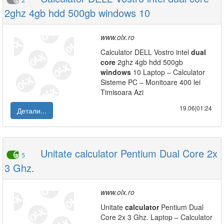
2
2ghz 4gb hdd 500gb windows 10
www.olx.ro
Calculator DELL Vostro intel
dual
core
2ghz 4gb hdd 500gb
windows
10 Laptop – Calculator
Sisteme PC – Monitoare 400 lei
Timisoara Azi
19.06|01:24
Детали...
Unitate calculator Pentium Dual Core 2x
5
3 Ghz.
www.olx.ro
Unitate
calculator
Pentium Dual
Core 2x 3 Ghz. Laptop – Calculator