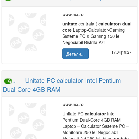
www.olx.ro
unitate
centrala (
calculator
)
dual
core
Laptop-Calculator-Gaming
Sisteme PC & Gaming 150 lei
Negociabil Bistrita Azi
17.04|19:27
Детали...
Unitate PC calculator Intel Pentium
5
Dual-Core 4GB RAM
www.olx.ro
Unitate PC
calculator
Intel
Pentium Dual-Core 4GB RAM
Laptop – Calculator Sisteme PC –
Monitoare 250 lei Negociabil
Moinesti Azi 250 lei: Vand
unitate