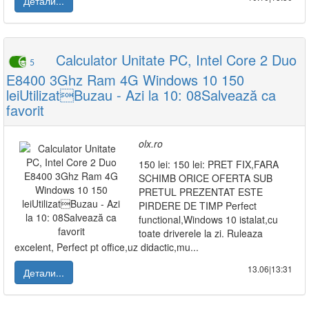
Детали...
Calculator Unitate PC, Intel Core 2 Duo
5
E8400 3Ghz Ram 4G Windows 10 150
leiUtilizatBuzau - Azi la 10: 08Salvează ca
favorit
olx.ro
150 lei: 150 lei: PRET FIX,FARA
SCHIMB ORICE OFERTA SUB
PRETUL PREZENTAT ESTE
PIRDERE DE TIMP Perfect
functional,Windows 10 istalat,cu
toate driverele la zi. Ruleaza
excelent, Perfect pt office,uz didactic,mu...
13.06|13:31
Детали...