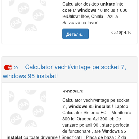
Calculator desktop
unitate
intel
core
i7
windows
10 inclus 1 000
leiUtilizat Ilfov, Chitila - Azi la
Salvează ca favorit
05.10|14:16
Детали...
Calculator vechi/vintage pe socket 7,
20
windows 95 instalat!
www.olx.ro
Calculator vechi/vintage pe socket
7 ,
windows
95
instalat
! Laptop –
Calculator Sisteme PC – Monitoare
300 lei Oradea Azi 300 lei: De
vanzare pc anii 90 , stare perfecta
de functionare , are Windows 95
instalat
cu toate driverele ! Specificatii : Placa de baza : Zida