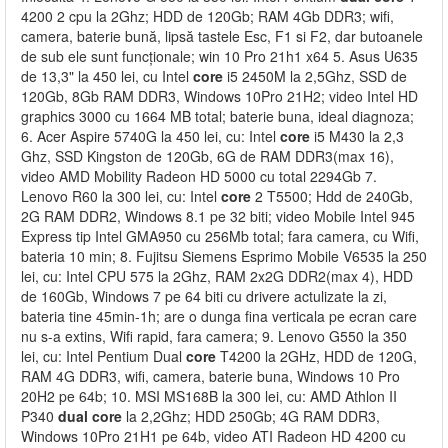
4200 2 cpu la 2Ghz; HDD de 120Gb; RAM 4Gb DDR3; wifi,
camera, baterie bună, lipsă tastele Esc, F1 si F2, dar butoanele
de sub ele sunt funcționale; win 10 Pro 21h1 x64 5. Asus U635
de 13,3" la 450 lei, cu Intel
core
i5 2450M la 2,5Ghz, SSD de
120Gb, 8Gb RAM DDR3, Windows 10Pro 21H2; video Intel HD
graphics 3000 cu 1664 MB total; baterie buna, ideal diagnoza;
6. Acer Aspire 5740G la 450 lei, cu: Intel
core
i5 M430 la 2,3
Ghz, SSD Kingston de 120Gb, 6G de RAM DDR3(max 16),
video AMD Mobility Radeon HD 5000 cu total 2294Gb 7.
Lenovo R60 la 300 lei, cu: Intel
core
2 T5500; Hdd de 240Gb,
2G RAM DDR2, Windows 8.1 pe 32 biti; video Mobile Intel 945
Express tip Intel GMA950 cu 256Mb total; fara camera, cu Wifi,
bateria 10 min; 8. Fujitsu Siemens Esprimo Mobile V6535 la 250
lei, cu: Intel CPU 575 la 2Ghz, RAM 2x2G DDR2(max 4), HDD
de 160Gb, Windows 7 pe 64 biti cu drivere actulizate la zi,
bateria tine 45min-1h; are o dunga fina verticala pe ecran care
nu s-a extins, Wifi rapid, fara camera; 9. Lenovo G550 la 350
lei, cu: Intel Pentium Dual
core
T4200 la 2GHz, HDD de 120G,
RAM 4G DDR3, wifi, camera, baterie buna, Windows 10 Pro
20H2 pe 64b; 10. MSI MS168B la 300 lei, cu: AMD Athlon II
P340
dual
core
la 2,2Ghz; HDD 250Gb; 4G RAM DDR3,
Windows 10Pro 21H1 pe 64b, video ATI Radeon HD 4200 cu