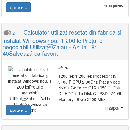
12.02|00:05
Детали...
Calculator utilizat resetat din fabrica și
2
instalat Windows nou. 1 200 leiPrețul e
negociabil UtilizatZalau - Azi la 18:
40Salvează ca favorit
olx.ro
1200 lei: 1 200 lei: Procesor : i5
9400 F CPU 2.90Ghz Placa video :
Nvidia GeForce GTX 1050 Ti Disk
D : HDD 1 Tb Disk C : SSD 120 Gb
Memory : 8 Gb 2400 Mhz
11.06|23:17
Детали...