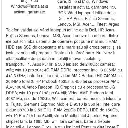
core
, i3, i5 și i7 cu Windows
instalat
și activat, garantate 450
RON Vând laptopuri ieftine de la
Dell, HP, Asus, Fujitsu Siemens,
Lenovo, MSI, Acer ... Pitesti Arges
Telefon validat azi Vând laptopuri ieftine de la Dell, HP, Asus,
Fujitsu Siemens, Lenovo, MSI, Acer, Lenovo: La oricare dintre
ele pot schimba sistemul de operare, pot pune mai mulți RAM,
HDD sau SSD de capacitate mai mare sau să creez partiții și să
instalez orice alt program. Toate au încărcătoare. Nu livrez în
altă localitate decât dacă îmi plătiți în avans coletul și
transportul. 1. Asus k54hr la 500 lei: ssd de 240Gb; cameră;
wifi;; win 10 pro x64; 4G RAM DDR3; procesor Intel i3 2350M cu
4x2,3 GHz; baterie min o oră; video AMD Radeon HD 7400M cu
2084Mb total 2. HP Probook 4535s la 450 lei cu procesor AMD
A6-3400M, video Radeon HD Graphics cu 4 procesoare; 6G
DDR3; win 10 pro 21h2 pe 64 biți; Video AMD Radeon total
4067 Mb; ssd de 120Gb; Wifi, cameră; batera necesită inlocuire
3. Fujitsu Siemens Esprimo Mobile D 9510 la 350 lei: Intel
core
2 duo p8700 la 2,53 GHz; RAM 2x2Gb DDR3, HDD de 150Gb,
win 10 Pro 21h1 pe 64biti; video Mobile Intel 4 series Express
chipset fam. la 1695 Mb; wifi, fără cameră, bateria trebuie
înlocuită 4. Lenovo G 550 la 350 lei: Intel Pentium
dual
core
T