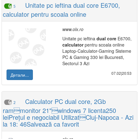
Unitate pc ieftina dual core E6700,
5
calculator pentru scoala online
www.olx.ro
Unitate pc ieftina
dual
core
E6700,
calculator
pentru scoala online
Laptop-Calculator-Gaming Sisteme
PC & Gaming 330 lei Bucuresti,
Sectorul 3 Azi
07.02|20:53
Детали...
Calculator PC dual core, 2Gb
2
rammonitor 21"windows 7 licenta250
leiPrețul e negociabil UtilizatCluj-Napoca - Azi
la 18: 46Salvează ca favorit