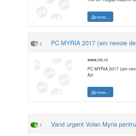
Детали...
PC MYRIA 2017 (am nevoie de 
2
www.olx.ro
PC MYRIA 2017 (am nev
Azi
Детали...
Vand urgent Volan Myria pentru
5