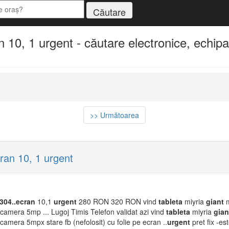
 10, 1 urgent - căutare electronice, echipa
>> Următoarea
ran 10, 1 urgent
304..ecran
10,1
urgent
280 RON 320 RON vind
tableta
miyria
giant
m
camera 5mp ... Lugoj Timis Telefon validat azi vind
tableta
miyria
gian
amera 5mpx stare fb (nefolosit) cu folie pe ecran ..
urgent
pret fix -e