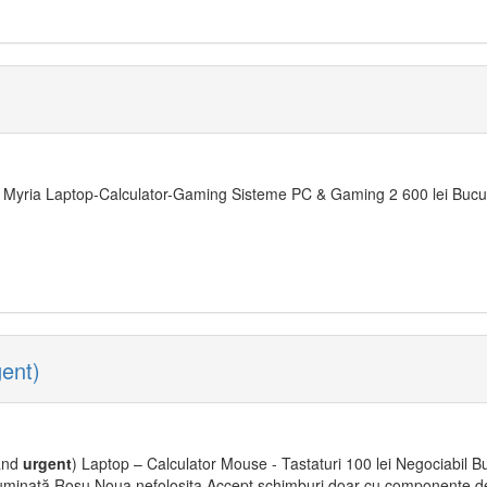
yria Laptop-Calculator-Gaming Sisteme PC & Gaming 2 600 lei Bucure
ent)
vand
urgent
) Laptop – Calculator Mouse - Tastaturi 100 lei Negociabil Bu
 Iluminată Roșu Noua nefolosita Accept schimburi doar cu componente de