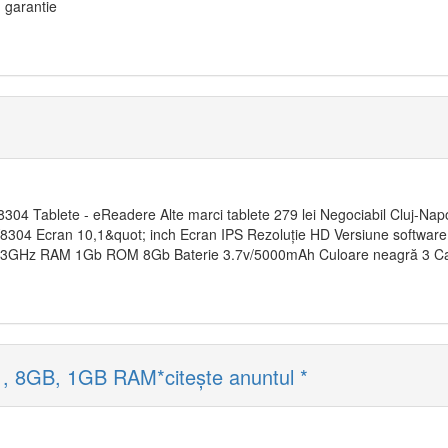
n garantie
304 Tablete - eReadere Alte marci tablete 279 lei Negociabil Cluj-Napo
04 Ecran 10,1&quot; inch Ecran IPS Rezoluție HD Versiune software
.3GHz RAM 1Gb ROM 8Gb Baterie 3.7v/5000mAh Culoare neagră 3 Ca
, 8GB, 1GB RAM*citește anuntul *