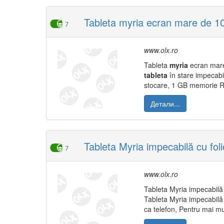
Tableta myria ecran mare de 10
7
www.olx.ro
Tableta
myria
ecran mare 
tableta
în stare impecabil
stocare, 1 GB memorie RA
Детали...
Tableta Myria impecabilă cu fol
7
www.olx.ro
Tableta Myria impecabilă 
Tableta Myria impecabilă c
ca telefon, Pentru mai mu