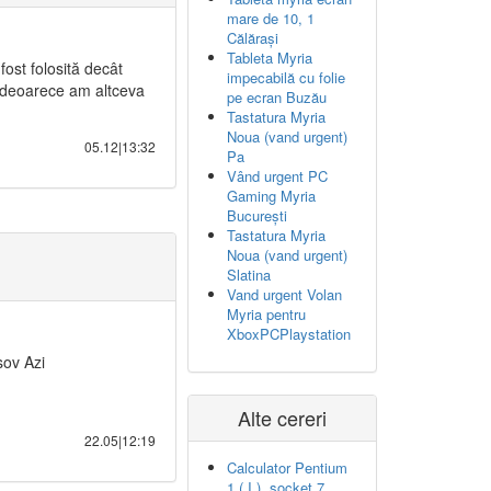
mare de 10, 1
Călărași
Tableta Myria
fost folosită decât
impecabilă cu folie
ță deoarece am altceva
pe ecran Buzău
Tastatura Myria
Noua (vand urgent)
05.12|13:32
Pa
Vând urgent PC
Gaming Myria
București
Tastatura Myria
Noua (vand urgent)
Slatina
Vand urgent Volan
Myria pentru
XboxPCPlaystation
sov Azi
Alte cereri
22.05|12:19
Calculator Pentium
1 ( I ), socket 7,