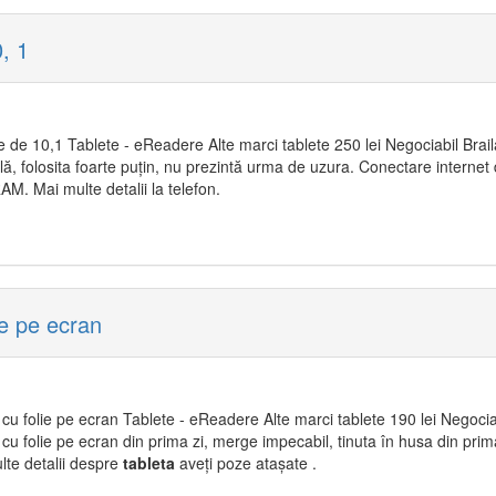
, 1
de 10,1 Tablete - eReadere Alte marci tablete 250 lei Negociabil Brail
ă, folosita foarte puțin, nu prezintă urma de uzura. Conectare internet
M. Mai multe detalii la telefon.
ie pe ecran
cu folie pe ecran Tablete - eReadere Alte marci tablete 190 lei Negociab
u folie pe ecran din prima zi, merge impecabil, tinuta în husa din prima z
lte detalii despre
tableta
aveți poze atașate .