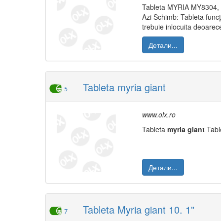
Tableta MYRIA MY8304, 1
Azi Schimb: Tableta funcț
trebuie inlocuita deoarec
Детали...
Tableta myria giant
5
www.olx.ro
Tableta
myria
giant
Table
Детали...
Tableta Myria giant 10. 1"
7