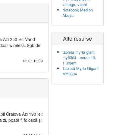
vintage, vechi
Notebook Medion
Akoya
Alte resurse
a Azi 250 lei: Vând
 doar wireless. 8gb de
tableta myria giant
my8304. .ecran 10,
05.05|16:09
1 urgent
Tabletă Myria Gigant
MY8304
il Craiova Azi 190 lei:
i, poate fi folosită și