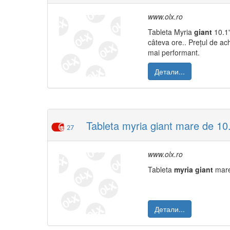
www.olx.ro
Tableta Myria
giant
10.1"
câteva ore.. Prețul de ac
mai performant.
Детали...
Tableta myria giant mare de 10.
27
www.olx.ro
Tableta
myria
giant
mare 
Детали...