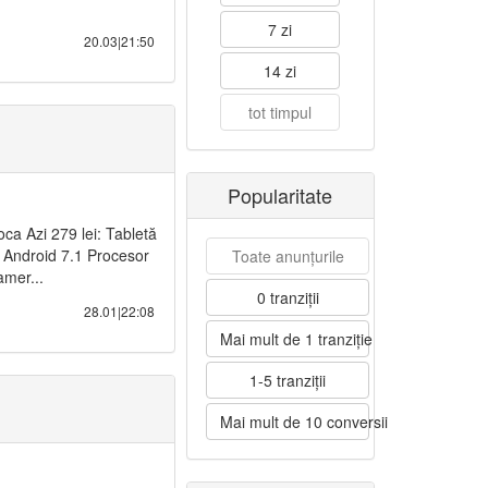
7 zi
20.03|21:50
14 zi
tot timpul
Popularitate
ca Azi 279 lei: Tabletă
 Android 7.1 Procesor
Toate anunțurile
mer...
0 tranziții
28.01|22:08
Mai mult de 1 tranziție
1-5 tranziții
Mai mult de 10 conversii