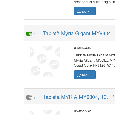
accesorii si cutia orig si i
Детали...
Tabletă Myria Gigant MY8304
7
www.olx.ro
Tabletă Myria Gigant MY8
Myria Gigant MODEL MY83
Quad Core Rk3126 A7 1
Детали...
Tableta MYRIA MY8304, 10. 1" 
4
www.olx.ro