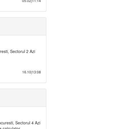
05.02|11:14
sti, Sectorul 2 Azi
16.10|13:08
curesti, Sectorul 4 Azi
 calculator