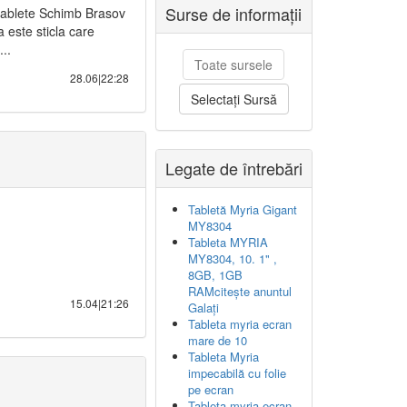
Surse de informații
tablete Schimb Brasov
 este sticla care
..
Toate sursele
28.06|22:28
Selectați Sursă
Legate de întrebări
Tabletă Myria Gigant
MY8304
Tableta MYRIA
MY8304, 10. 1" ,
8GB, 1GB
RAMcitește anuntul
15.04|21:26
Galați
Tableta myria ecran
mare de 10
Tableta Myria
impecabilă cu folie
pe ecran
Tableta myria ecran