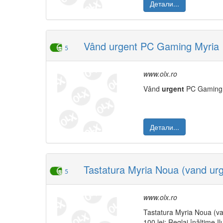
Детали...
Vând urgent PC Gaming Myria
5
www.olx.ro
Vând
urgent
PC Gaming M
Детали...
Tastatura Myria Noua (vand urg
5
www.olx.ro
Tastatura Myria Noua (
100 lei: Reglaj înălțime