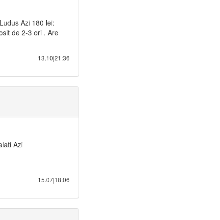
Ludus Azi 180 lei:
it de 2-3 ori . Are
13.10|21:36
lati Azi
15.07|18:06