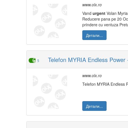
www.olx.ro
Vand
urgent
Volan Myria 
Reducere pana pe 20 Octom
prindere cu ventuza Pretu
Детали...
Telefon MYRIA Endless Power - 
5
www.olx.ro
Telefon MYRIA Endless Po
Детали...