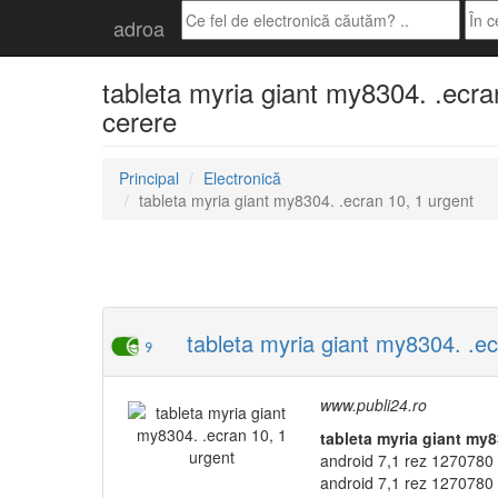
adroa
tableta myria giant my8304. .ecran
cerere
Principal
Electronică
tableta myria giant my8304. .ecran 10, 1 urgent
tableta myria giant my8304. .ec
9
www.publi24.ro
tableta
myria
giant
my8
android 7,1 rez 1270780 
android 7,1 rez 1270780 c