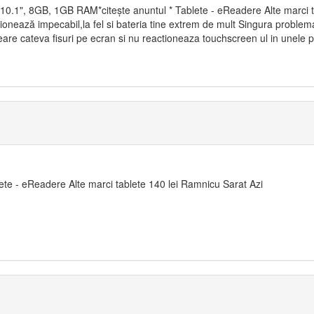
0.1", 8GB, 1GB RAM*citește anuntul * Tablete - eReadere Alte marci 
ionează impecabil,la fel si bateria tine extrem de mult Singura problema
eare cateva fisuri pe ecran si nu reactioneaza touchscreen ul in unele p.
te - eReadere Alte marci tablete 140 lei Ramnicu Sarat Azi