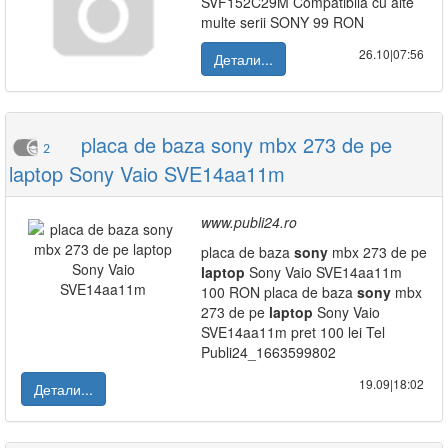
SVF152C29M Compatibila cu alte
multe serii SONY 99 RON
26.10|07:56
Детали...
placa de baza sony mbx 273 de pe
2
laptop Sony Vaio SVE14aa11m
www.publi24.ro
placa de baza
sony
mbx 273 de pe
laptop
Sony Vaio SVE14aa11m
100 RON placa de baza
sony
mbx
273 de pe
laptop
Sony Vaio
SVE14aa11m pret 100 lei Tel
Publi24_1663599802
19.09|18:02
Детали...