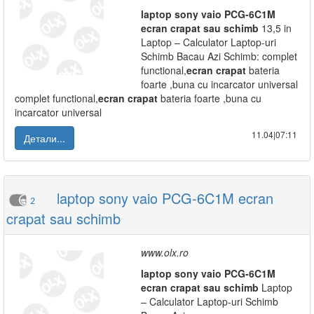
laptop
sony
vaio
PCG-6C1M
ecran
crapat
sau
schimb
13,5 in
Laptop – Calculator Laptop-uri
Schimb Bacau Azi Schimb: complet
functional,
ecran
crapat
bateria
foarte ,buna cu incarcator universal
complet functional,
ecran
crapat
bateria foarte ,buna cu
incarcator universal
11.04|07:11
Детали...
laptop sony vaio PCG-6C1M ecran
2
crapat sau schimb
www.olx.ro
laptop
sony
vaio
PCG-6C1M
ecran
crapat
sau
schimb
Laptop
– Calculator Laptop-uri Schimb