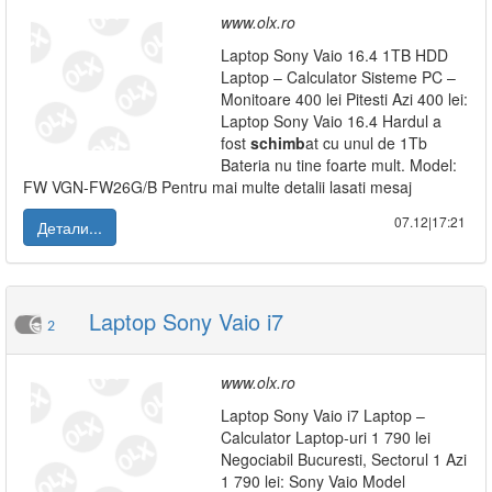
www.olx.ro
Laptop Sony Vaio 16.4 1TB HDD
Laptop – Calculator Sisteme PC –
Monitoare 400 lei Pitesti Azi 400 lei:
Laptop Sony Vaio 16.4 Hardul a
fost
schimb
at cu unul de 1Tb
Bateria nu tine foarte mult. Model:
FW VGN-FW26G/B Pentru mai multe detalii lasati mesaj
07.12|17:21
Детали...
Laptop Sony Vaio i7
2
www.olx.ro
Laptop Sony Vaio i7 Laptop –
Calculator Laptop-uri 1 790 lei
Negociabil Bucuresti, Sectorul 1 Azi
1 790 lei: Sony Vaio Model