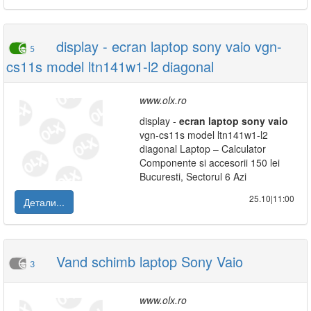
display - ecran laptop sony vaio vgn-
5
cs11s model ltn141w1-l2 diagonal
www.olx.ro
display -
ecran
laptop
sony
vaio
vgn-cs11s model ltn141w1-l2
diagonal Laptop – Calculator
Componente si accesorii 150 lei
Bucuresti, Sectorul 6 Azi
25.10|11:00
Детали...
Vand schimb laptop Sony Vaio
3
www.olx.ro