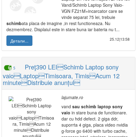
Vand/Schimb Laptop Sony Vaio-
VGN FZ21M+incarcator care se
vinde separat 75 lei, trebuie
schimb
ata placa de imagine ,in rest functioneaza. Nu
dezmembrez. Displaiul este in stare buna iar bateria nu t...
25.12|13:58
Детали...
Preţ390 LEISchimb Laptop sony
5
vaioLaptopTimisoara, TimisAcum 12
minuteDistribuie anunțul
lajumate.ro
vand
sau
schimb
laptop
sony
vaio
in stare buna de functionare.
dar cu hdd defect. 2 giga ddr,
suporrta 4 giga, placa video nvidia
g-force go 6400 with turbo cache,