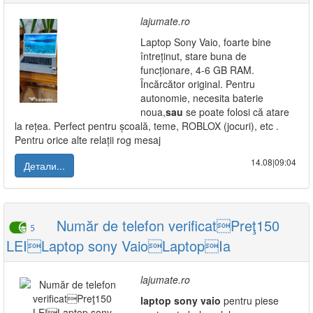
lajumate.ro
Laptop Sony Vaio, foarte bine
întreținut, stare buna de
funcționare, 4-6 GB RAM.
Încărcător original. Pentru
autonomie, necesita baterie
noua,
sau
se poate folosi că atare
la rețea. Perfect pentru școală, teme, ROBLOX (jocuri), etc .
Pentru orice alte relații rog mesaj
14.08|09:04
Детали...
Număr de telefon verificatPreţ150
5
LEILaptop sony VaioLaptopIa
lajumate.ro
laptop
sony
vaio
pentru piese