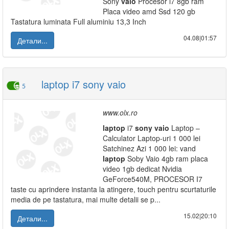
Sony
vaio
Procesor i7 8gb ram
Placa video amd Ssd 120 gb
Tastatura luminata Full aluminiu 13,3 Inch
04.08|01:57
Детали...
laptop i7 sony vaio
5
www.olx.ro
laptop
i7
sony
vaio
Laptop –
Calculator Laptop-uri 1 000 lei
Satchinez Azi 1 000 lei: vand
laptop
Soby Vaio 4gb ram placa
video 1gb dedicat Nvidia
GeForce540M, PROCESOR I7
taste cu aprindere instanta la atingere, touch pentru scurtaturile
media de pe tastatura, mai multe detalii se p...
15.02|20:10
Детали...