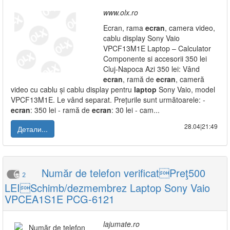
www.olx.ro
Ecran, rama
ecran
, camera video,
cablu display Sony Vaio
VPCF13M1E Laptop – Calculator
Componente si accesorii 350 lei
Cluj-Napoca Azi 350 lei: Vând
ecran
, ramă de
ecran
, cameră
video cu cablu și cablu display pentru
laptop
Sony Vaio, model
VPCF13M1E. Le vând separat. Prețurile sunt următoarele: -
ecran
: 350 lei - ramă de
ecran
: 30 lei - cam...
28.04|21:49
Детали...
Număr de telefon verificatPreţ500
2
LEISchimb/dezmembrez Laptop Sony Vaio
VPCEA1S1E PCG-6121
lajumate.ro