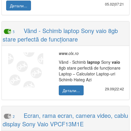
05.02|07:21
Детали...
Vând - Schimb laptop Sony vaio 8gb
5
stare perfectă de funcționare
www.olx.ro
Vând - Schimb
laptop
Sony
vaio
8gb stare perfectă de funcționare
Laptop – Calculator Laptop-uri
Schimb Hateg Azi
29.09|22:42
Детали...
Ecran, rama ecran, camera video, cablu
2
display Sony Vaio VPCF13M1E