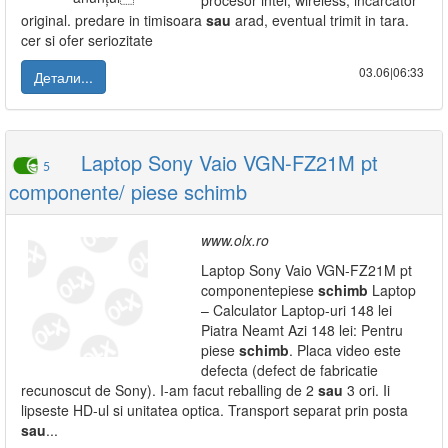
procesor intel, wireless, incarcator
original. predare in timisoara
sau
arad, eventual trimit in tara.
cer si ofer seriozitate
03.06|06:33
Детали...
Laptop Sony Vaio VGN-FZ21M pt
5
componente/ piese schimb
www.olx.ro
Laptop Sony Vaio VGN-FZ21M pt
componentepiese
schimb
Laptop
– Calculator Laptop-uri 148 lei
Piatra Neamt Azi 148 lei: Pentru
piese
schimb
. Placa video este
defecta (defect de fabricatie
recunoscut de Sony). I-am facut reballing de 2
sau
3 ori. Ii
lipseste HD-ul si unitatea optica. Transport separat prin posta
sau
...