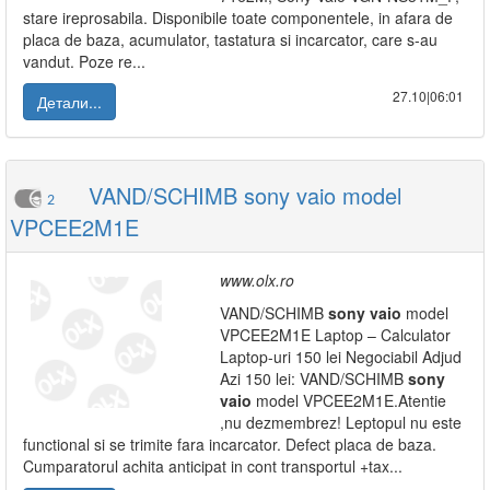
stare ireprosabila. Disponibile toate componentele, in afara de
placa de baza, acumulator, tastatura si incarcator, care s-au
vandut. Poze re...
27.10|06:01
Детали...
VAND/SCHIMB sony vaio model
2
VPCEE2M1E
www.olx.ro
VAND/SCHIMB
sony
vaio
model
VPCEE2M1E Laptop – Calculator
Laptop-uri 150 lei Negociabil Adjud
Azi 150 lei: VAND/SCHIMB
sony
vaio
model VPCEE2M1E.Atentie
,nu dezmembrez! Leptopul nu este
functional si se trimite fara incarcator. Defect placa de baza.
Cumparatorul achita anticipat in cont transportul +tax...