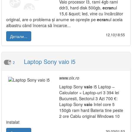
Vaio procesor I3, rami 4gb rami
ddr3, hard disk 500gb,
ecran
ul
15,6 &quot; led, vine cu încărcător
original, are o problema și anume se oprește pe
ecran
ul acela
albastru când încerca să încarce...
12.10|18:55
Детали...
Laptop Sony vaio i5
2
www.olx.ro
Laptop Sony
vaio
i5 Laptop –
Calculator » Laptop-uri 3 394 lei
Bucuresti, Sectorul 3 Azi 700 €:
Laptop Sony
vaio
Intel core 5
150gb ram hard Bateria tine peste
2 ore Cablu original Windows 10
instalat
30.03|01:53