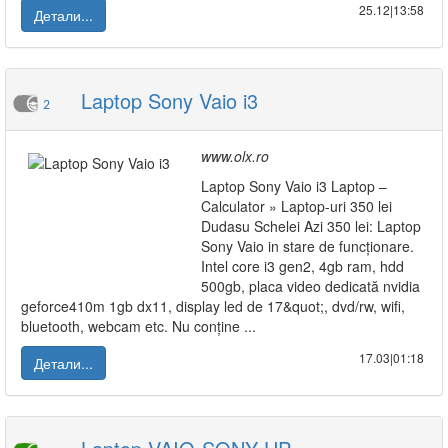
25.12|13:58
Детали...
Laptop Sony Vaio i3
2
www.olx.ro
Laptop Sony Vaio i3 Laptop –
Calculator » Laptop-uri 350 lei
Dudasu Schelei Azi 350 lei: Laptop
Sony Vaio in stare de funcționare.
Intel core i3 gen2, 4gb ram, hdd
500gb, placa video dedicată nvidia
geforce410m 1gb dx11, display led de 17&quot;, dvd/rw, wifi,
bluetooth, webcam etc. Nu conține ...
17.03|01:18
Детали...