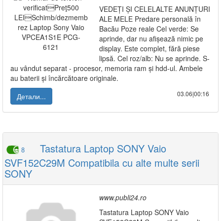
VEDEȚI ȘI CELELALTE ANUNȚURI
ALE MELE Predare personală în
Bacău Poze reale Cel verde: Se
aprinde, dar nu afișează nimic pe
display. Este complet, fără piese
lipsă. Cel roz/alb: Nu se aprinde. S-
au vândut separat - procesor, memoria ram și hdd-ul. Ambele
au baterii și încărcătoare originale.
03.06|00:16
Детали...
Tastatura Laptop SONY Vaio
8
SVF152C29M Compatibila cu alte multe serii
SONY
www.publi24.ro
Tastatura Laptop SONY Vaio