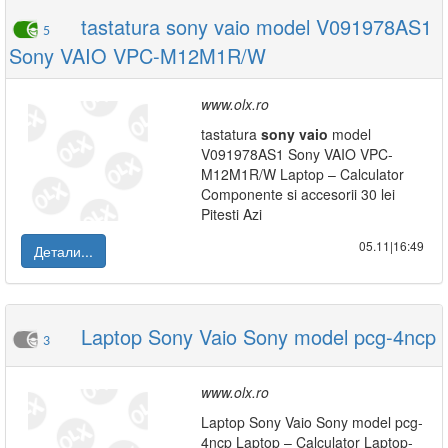
tastatura sony vaio model V091978AS1
5
Sony VAIO VPC-M12M1R/W
www.olx.ro
tastatura
sony
vaio
model
V091978AS1 Sony VAIO VPC-
M12M1R/W Laptop – Calculator
Componente si accesorii 30 lei
Pitesti Azi
05.11|16:49
Детали...
Laptop Sony Vaio Sony model pcg-4ncp
3
www.olx.ro
Laptop Sony Vaio Sony model pcg-
4ncp Laptop – Calculator Laptop-