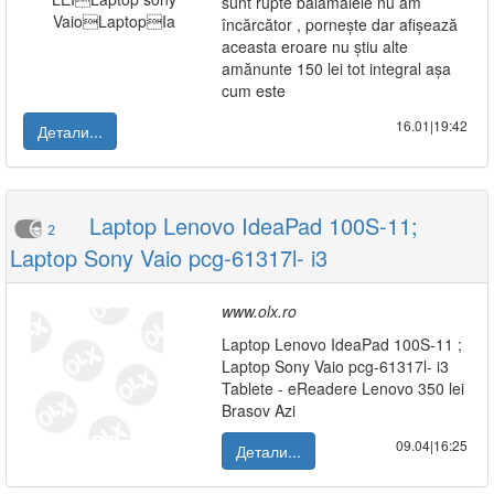
sunt rupte balamalele nu am
încărcător , pornește dar afișează
aceasta eroare nu știu alte
amănunte 150 lei tot integral așa
cum este
16.01|19:42
Детали...
Laptop Lenovo IdeaPad 100S-11;
2
Laptop Sony Vaio pcg-61317l- i3
www.olx.ro
Laptop Lenovo IdeaPad 100S-11 ;
Laptop Sony Vaio pcg-61317l- i3
Tablete - eReadere Lenovo 350 lei
Brasov Azi
09.04|16:25
Детали...