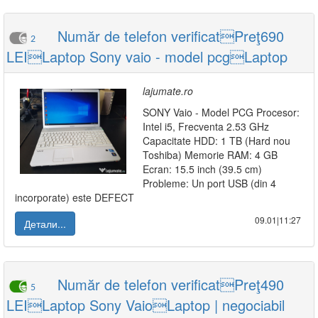
Număr de telefon verificatPreţ690
2
LEILaptop Sony vaio - model pcgLaptop
lajumate.ro
SONY Vaio - Model PCG Procesor:
Intel i5, Frecventa 2.53 GHz
Capacitate HDD: 1 TB (Hard nou
Toshiba) Memorie RAM: 4 GB
Ecran: 15.5 inch (39.5 cm)
Probleme: Un port USB (din 4
incorporate) este DEFECT
09.01|11:27
Детали...
Număr de telefon verificatPreţ490
5
LEILaptop Sony VaioLaptop | negociabil