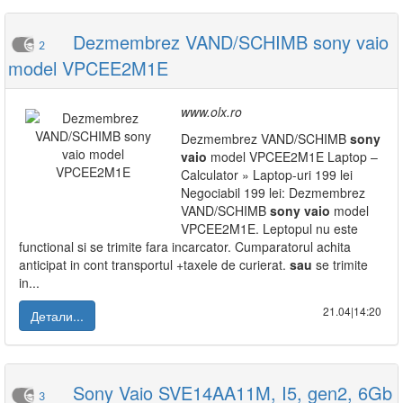
Dezmembrez VAND/SCHIMB sony vaio
2
model VPCEE2M1E
www.olx.ro
Dezmembrez VAND/SCHIMB
sony
vaio
model VPCEE2M1E Laptop –
Calculator » Laptop-uri 199 lei
Negociabil 199 lei: Dezmembrez
VAND/SCHIMB
sony
vaio
model
VPCEE2M1E. Leptopul nu este
functional si se trimite fara incarcator. Cumparatorul achita
anticipat in cont transportul +taxele de curierat.
sau
se trimite
in...
21.04|14:20
Детали...
Sony Vaio SVE14AA11M, I5, gen2, 6Gb
3