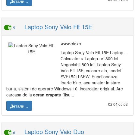
Детали...
Laptop Sony Vaio Fit 15E
5
www.olx.ro
Laptop Sony Vaio Fit 15E Laptop –
Calculator » Laptop-uri 800 lei
Negociabil 800 lei: Laptop Sony
Vaio Fit 15E, culoare alb, model
SVF1521L6EW. Functioneaza
foarte bine, acumulator in stare
buna, sistem de operare Windows 10, incarcator original. Are
carcasa de la
ecran
crapat
a (fisu...
02.04|05:03
Детали...
Laptop Sony Vaio Duo
6