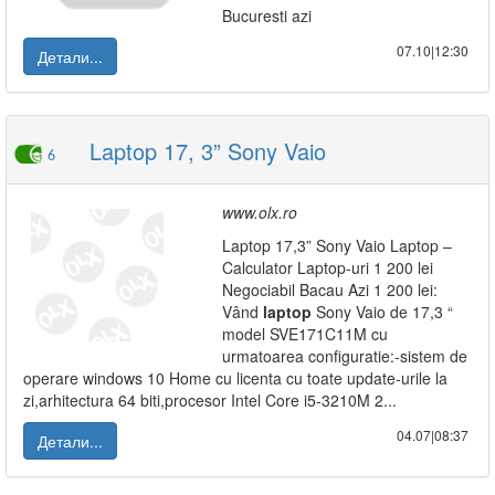
Bucuresti azi
07.10|12:30
Детали...
Laptop 17, 3” Sony Vaio
6
www.olx.ro
Laptop 17,3” Sony Vaio Laptop –
Calculator Laptop-uri 1 200 lei
Negociabil Bacau Azi 1 200 lei:
Vând
laptop
Sony Vaio de 17,3 “
model SVE171C11M cu
urmatoarea configuratie:-sistem de
operare windows 10 Home cu licenta cu toate update-urile la
zi,arhitectura 64 biti,procesor Intel Core i5-3210M 2...
04.07|08:37
Детали...