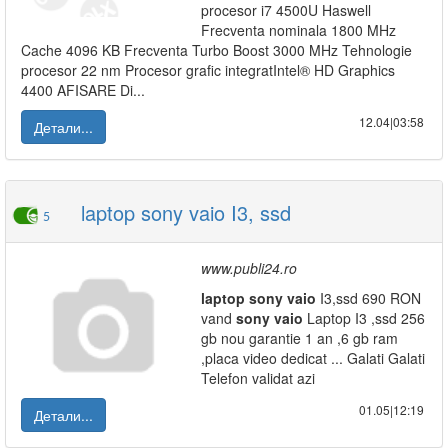
procesor i7 4500U Haswell
Frecventa nominala 1800 MHz
Cache 4096 KB Frecventa Turbo Boost 3000 MHz Tehnologie
procesor 22 nm Procesor grafic integratIntel® HD Graphics
4400 AFISARE Di...
12.04|03:58
Детали...
laptop sony vaio I3, ssd
5
www.publi24.ro
laptop
sony
vaio
I3,ssd 690 RON
vand
sony
vaio
Laptop I3 ,ssd 256
gb nou garantie 1 an ,6 gb ram
,placa video dedicat ... Galati Galati
Telefon validat azi
01.05|12:19
Детали...