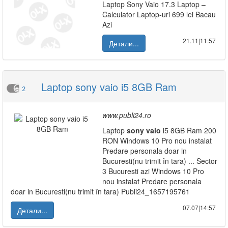
Laptop Sony Vaio 17.3 Laptop –
Calculator Laptop-uri 699 lei Bacau
Azi
21.11|11:57
Детали...
Laptop sony vaio i5 8GB Ram
2
www.publi24.ro
Laptop
sony
vaio
i5 8GB Ram 200
RON Windows 10 Pro nou instalat
Predare personala doar in
Bucuresti(nu trimit în tara) ... Sector
3 Bucuresti azi Windows 10 Pro
nou instalat Predare personala
doar in Bucuresti(nu trimit în tara) Publi24_1657195761
07.07|14:57
Детали...