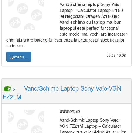
Vand
schimb
laptop
Sony Vaio
Laptop – Calculator Laptop-uri 80
lei Negociabil Oradea Azi 80 lei:
Vand
schimb
cu
laptop
mai bun
laptop
ul este perfect functional
este model mai vechi are incarcator
original,nu are baterie,functioneaza la priza,restul specificatiilor
nu le stiu.
05.03|19:08
Детали...
Vand/Schimb Laptop Sony Vaio-VGN
5
FZ21M
www.olx.ro
Vand/Schimb Laptop Sony Vaio-
VGN FZ21M Laptop – Calculator
Laptop-uri 150 lei Adjud Azi 150 lei: