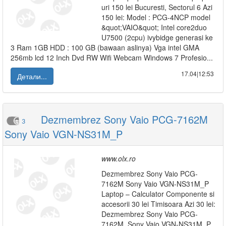
uri 150 lei Bucuresti, Sectorul 6 Azi
150 lei: Model : PCG-4NCP model
&quot;VAIO&quot; Intel core2duo
U7500 (2cpu) ivybidge generasi ke
3 Ram 1GB HDD : 100 GB (bawaan aslinya) Vga intel GMA
256mb lcd 12 Inch Dvd RW Wifi Webcam Windows 7 Profesio...
17.04|12:53
Детали...
Dezmembrez Sony Vaio PCG-7162M
3
Sony Vaio VGN-NS31M_P
www.olx.ro
Dezmembrez Sony Vaio PCG-
7162M Sony Vaio VGN-NS31M_P
Laptop – Calculator Componente si
accesorii 30 lei Timisoara Azi 30 lei:
Dezmembrez Sony Vaio PCG-
7162M, Sony Vaio VGN-NS31M_P,