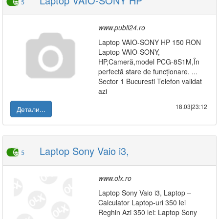
Laptop VAIO-SONY HP
5
www.publi24.ro
Laptop VAIO-SONY HP 150 RON
Laptop VAIO-SONY,
HP,Cameră,model PCG-8S1M,În
perfectă stare de funcționare. ...
Sector 1 Bucuresti Telefon validat
azi
18.03|23:12
Детали...
Laptop Sony Vaio i3,
5
www.olx.ro
Laptop Sony Vaio i3, Laptop –
Calculator Laptop-uri 350 lei
Reghin Azi 350 lei: Laptop Sony