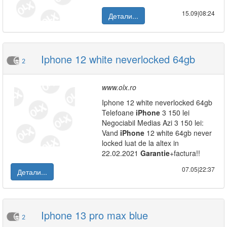
15.09|08:24
Детали...
Iphone 12 white neverlocked 64gb
2
www.olx.ro
Iphone 12 white neverlocked 64gb
Telefoane
iPhone
3 150 lei
Negociabil Medias Azi 3 150 lei:
Vand
iPhone
12 white 64gb never
locked luat de la altex in
22.02.2021
Garantie
+factura!!
07.05|22:37
Детали...
Iphone 13 pro max blue
2