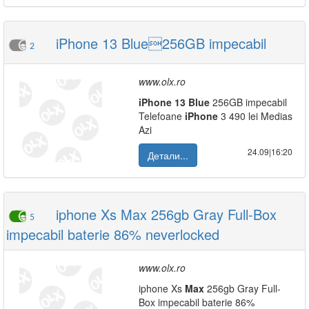
iPhone 13 Blue256GB impecabil
2
www.olx.ro
iPhone
13
Blue
256GB impecabil
Telefoane
iPhone
3 490 lei Medias
Azi
24.09|16:20
Детали...
iphone Xs Max 256gb Gray Full-Box
5
impecabil baterie 86% neverlocked
www.olx.ro
iphone Xs
Max
256gb Gray Full-
Box impecabil baterie 86%