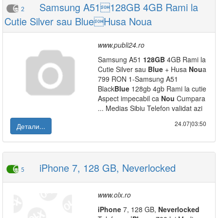
Samsung A51128GB 4GB Rami la
2
Cutie Silver sau BlueHusa Noua
www.publi24.ro
Samsung A51
128GB
4GB Rami la
Cutie Silver sau
Blue
+ Husa
Nou
a
799 RON 1-Samsung A51
Black
Blue
128gb 4gb Rami la cutie
Aspect impecabil ca
Nou
Cumpara
... Medias Sibiu Telefon validat azi
24.07|03:50
Детали...
iPhone 7, 128 GB, Neverlocked
5
www.olx.ro
iPhone
7, 128 GB,
Neverlocked