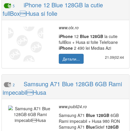
iPhone 12 Blue 128GB la cutie
5
fullBoxHusa si folie
www.olx.ro
iPhone
12
Blue
128GB
la cutie
fullBox + Husa si folie Telefoane
iPhone
2 490 lei Medias Azi
21.09|02:44
Детали...
Samsung A71 Blue 128GB 6GB Rami
2
impecabilHusa
www.publi24.ro
Samsung A71
Blue
128GB
6GB
Rami impecabil + Husa 980 RON
Samsung A71
Blue
Sidef
128GB