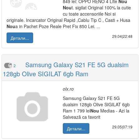
849 lei: OPPO RENO 4 LIte
Nou
Nou
t. sigilat Original 100% la cutie
cu toate accensoriile Noi si
originale. Incarcator Original Rapid ,Cablu Tip C , Casti + Husa
Nou
a in Pachet Poze Reale Pret Fix 850 Lei. ...
29.04|22:48
Детали...
Samsung Galaxy S21 FE 5G dualsim
2
128gb Olive SIGILAT 6gb Ram
olx.ro
Samsung Galaxy S21 FE 5G
dualsim 128gb Olive SIGILAT 6gb
Ram 1 799 lei
Nou
Medias - Azi la
Salvează ca favorit
29.05|07:19
Детали...