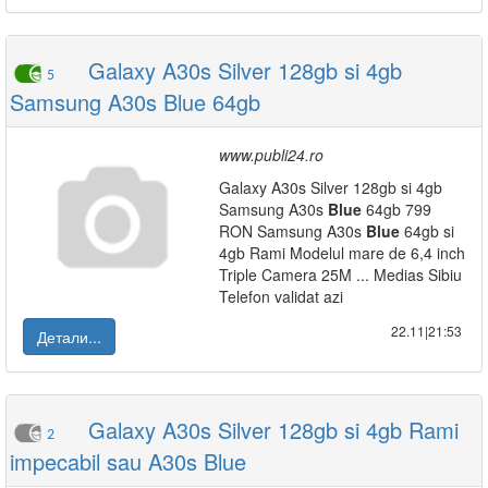
Galaxy A30s Silver 128gb si 4gb
5
Samsung A30s Blue 64gb
www.publi24.ro
Galaxy A30s Silver 128gb si 4gb
Samsung A30s
Blue
64gb 799
RON Samsung A30s
Blue
64gb si
4gb Rami Modelul mare de 6,4 inch
Triple Camera 25M ... Medias Sibiu
Telefon validat azi
22.11|21:53
Детали...
Galaxy A30s Silver 128gb si 4gb Rami
2
impecabil sau A30s Blue