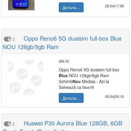
29.04|17:36
Детали...
Oppo Reno6 5G dualsim full-box Blue
2
NOU 128gb/8gb Ram
olx.ro
Oppo Reno6 5G dualsim full-box
Blue
NOU 128gb/8gb Ram
Schimb
Nou
Medias - Azi la
Salvează ca favorit
05.04|05:10
Детали...
Huawei P30 Aurora Blue 128GB, 6GB
2