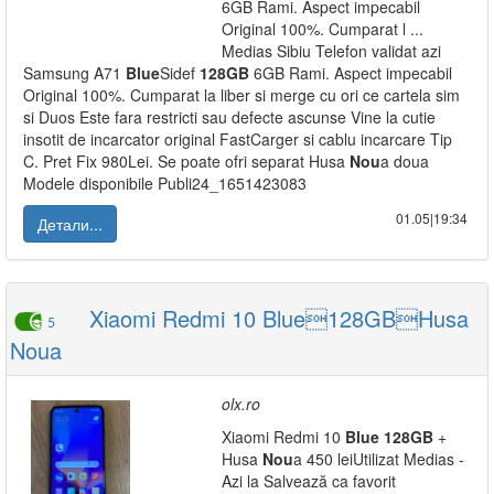
6GB Rami. Aspect impecabil
Original 100%. Cumparat l ...
Medias Sibiu Telefon validat azi
Samsung A71
Blue
Sidef
128GB
6GB Rami. Aspect impecabil
Original 100%. Cumparat la liber si merge cu ori ce cartela sim
si Duos Este fara restricti sau defecte ascunse Vine la cutie
insotit de incarcator original FastCarger si cablu incarcare Tip
C. Pret Fix 980Lei. Se poate ofri separat Husa
Nou
a doua
Modele disponibile Publi24_1651423083
01.05|19:34
Детали...
Xiaomi Redmi 10 Blue128GBHusa
5
Noua
olx.ro
Xiaomi Redmi 10
Blue
128GB
+
Husa
Nou
a 450 leiUtilizat Medias -
Azi la Salvează ca favorit