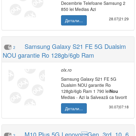
Decembrie Telefoane Samsung 2
850 lei Medias Azi
28.07|21:29
Детали...
Samsung Galaxy S21 FE 5G Dualsim
2
NOU garantie Ro 128gb/6gb Ram
olx.ro
Samsung Galaxy S21 FE 5G
Dualsim NOU garantie Ro
128gb/6gb Ram 1 790 lei
Nou
Medias - Azi la Salvează ca favorit
30.07|07:18
Детали...
M10 Plus 5G LenovoGen. 3rd, 10. 6,
2