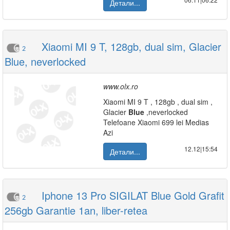
Детали...
Xiaomi MI 9 T, 128gb, dual sim, Glacier
2
Blue, neverlocked
www.olx.ro
Xiaomi MI 9 T , 128gb , dual sim ,
Glacier
Blue
,neverlocked
Telefoane Xiaomi 699 lei Medias
Azi
12.12|15:54
Детали...
Iphone 13 Pro SIGILAT Blue Gold Grafit
2
256gb Garantie 1an, liber-retea