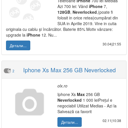
Telefoane
iPhone
700 lei Medias
Azi 700 lei: Vând
iPhone
7,
128GB
,
Neverlocked
,(poate fi
folosit in orice retea)cumpărat din
SUA in Aprilie 2019. Vine in cutia
originala cu cablu și încărcător. Baterie 85% Motiv vânzare:
upgrade la
iPhone
12. Nu...
30.04|21:55
Детали...
Iphone Xs Max 256 GB Neverlocked
2
olx.ro
Iphone Xs
Max
256 GB
Neverlocked
1 000 leiPrețul e
negociabil Utilizat Medias - Azi la
Salvează ca favorit
02.11|10:38
Детали...