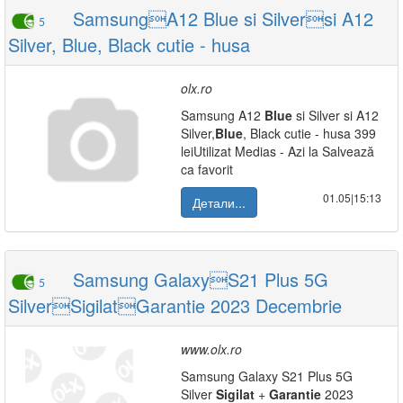
SamsungA12 Blue si Silversi A12
5
Silver, Blue, Black cutie - husa
olx.ro
Samsung A12
Blue
si Silver si A12
Silver,
Blue
, Black cutie - husa 399
leiUtilizat Medias - Azi la Salvează
ca favorit
01.05|15:13
Детали...
Samsung GalaxyS21 Plus 5G
5
SilverSigilatGarantie 2023 Decembrie
www.olx.ro
Samsung Galaxy S21 Plus 5G
Silver
Sigilat
+
Garantie
2023