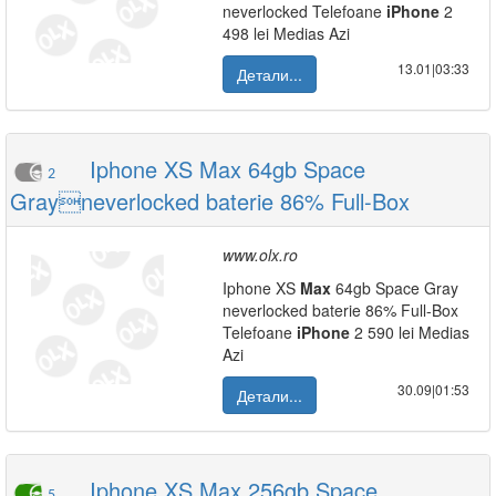
neverlocked Telefoane
iPhone
2
498 lei Medias Azi
13.01|03:33
Детали...
Iphone XS Max 64gb Space
2
Grayneverlocked baterie 86% Full-Box
www.olx.ro
Iphone XS
Max
64gb Space Gray
neverlocked baterie 86% Full-Box
Telefoane
iPhone
2 590 lei Medias
Azi
30.09|01:53
Детали...
Iphone XS Max 256gb Space
5