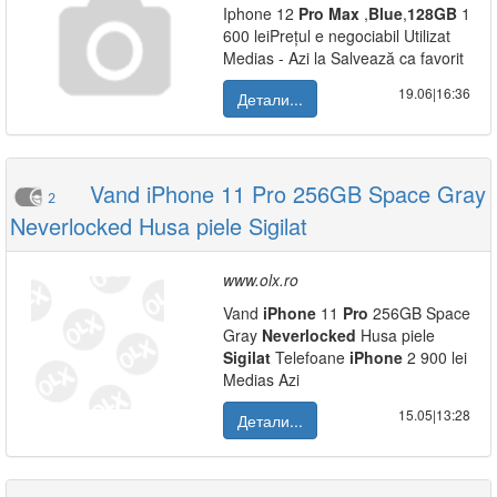
Iphone 12
Pro
Max
,
Blue
,
128GB
1
600 leiPrețul e negociabil Utilizat
Medias - Azi la Salvează ca favorit
19.06|16:36
Детали...
Vand iPhone 11 Pro 256GB Space Gray
2
Neverlocked Husa piele Sigilat
www.olx.ro
Vand
iPhone
11
Pro
256GB Space
Gray
Neverlocked
Husa piele
Sigilat
Telefoane
iPhone
2 900 lei
Medias Azi
15.05|13:28
Детали...