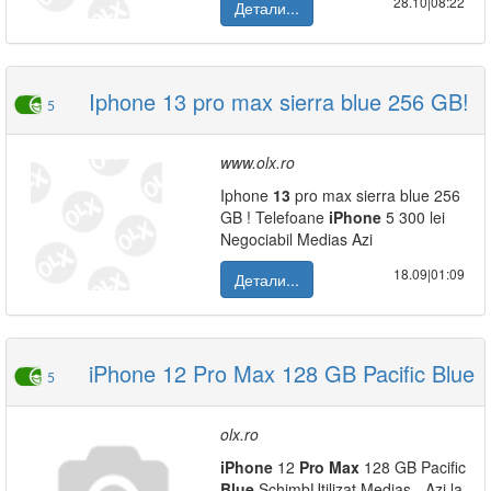
28.10|08:22
Детали...
Iphone 13 pro max sierra blue 256 GB!
5
www.olx.ro
Iphone
13
pro max sierra blue 256
GB ! Telefoane
iPhone
5 300 lei
Negociabil Medias Azi
18.09|01:09
Детали...
iPhone 12 Pro Max 128 GB Pacific Blue
5
olx.ro
iPhone
12
Pro
Max
128 GB Pacific
Blue
SchimbUtilizat Medias - Azi la