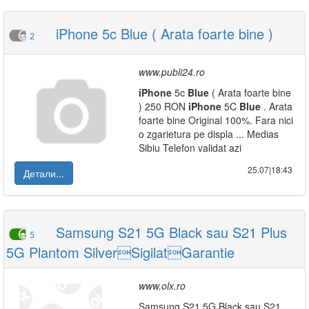
iPhone 5c Blue ( Arata foarte bine )
2
www.publi24.ro
iPhone
5c
Blue
( Arata foarte bine
) 250 RON
iPhone
5C
Blue
. Arata
foarte bine Original 100%. Fara nici
o zgarietura pe displa ... Medias
Sibiu Telefon validat azi
25.07|18:43
Детали...
Samsung S21 5G Black sau S21 Plus
5
5G Plantom SilverSigilatGarantie
www.olx.ro
Samsung S21 5G Black sau S21