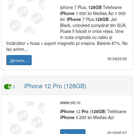
iphone 7 Plus,
128GB
Telefoane
iPhone
1 000 lei Medias Azi 1 000
lei:
iPhone
7 Plus,
128GB
, Jet
Black, unlocked cumpărat din SUA.
Poate fi folosit in orice rețea. Vine
in cutia originala cu cablu și
încărcător + husa + suport magnetic pt mașina. Baterie 87%. Nu
fac schim...
30.04|23:33
Детали...
iPhone 12 Pro (128GB)
5
www.olx.ro
iPhone
12
Pro
(
128GB
) Telefoane
iPhone
3 200 lei Medias Azi
05.03|00:57