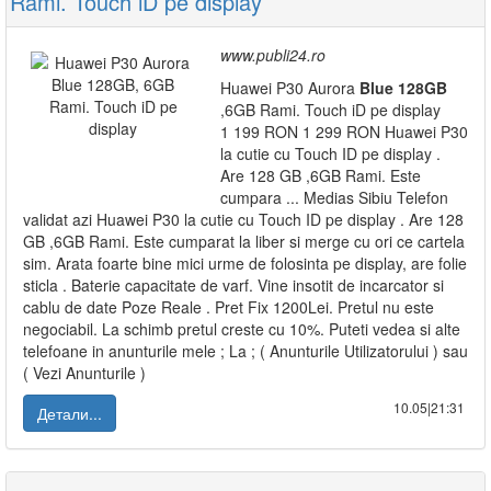
Rami. Touch iD pe display
www.publi24.ro
Huawei P30 Aurora
Blue
128GB
,6GB Rami. Touch iD pe display
1 199 RON 1 299 RON Huawei P30
la cutie cu Touch ID pe display .
Are 128 GB ,6GB Rami. Este
cumpara ... Medias Sibiu Telefon
validat azi Huawei P30 la cutie cu Touch ID pe display . Are 128
GB ,6GB Rami. Este cumparat la liber si merge cu ori ce cartela
sim. Arata foarte bine mici urme de folosinta pe display, are folie
sticla . Baterie capacitate de varf. Vine insotit de incarcator si
cablu de date Poze Reale . Pret Fix 1200Lei. Pretul nu este
negociabil. La schimb pretul creste cu 10%. Puteti vedea si alte
telefoane in anunturile mele ; La ; ( Anunturile Utilizatorului ) sau
( Vezi Anunturile )
10.05|21:31
Детали...