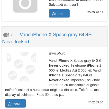
Salvează ca favorit
25.09|20:42
Детали...
Vand iPhone X Space gray 64GB
2
Neverlocked
www.olx.ro
Vand
iPhone
X Space gray 64GB
Neverlocked
Telefoane
iPhone
2
000 lei Medias Azi 2 000 lei: Vand
iPhone
X Space gray 64GB
Neverlocked
impecabil, se vinde
impreuna cu accesoriile originale
noi/nefolosite si o husa noua originala din piele. Telefonul are
display-ul schimbat, Face ID nu se p...
17.02|09:30
Детали...