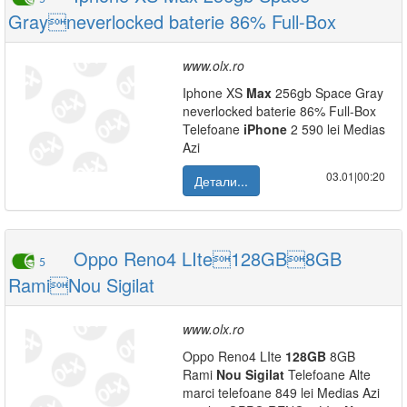
Grayneverlocked baterie 86% Full-Box
www.olx.ro
Iphone XS
Max
256gb Space Gray
neverlocked baterie 86% Full-Box
Telefoane
iPhone
2 590 lei Medias
Azi
03.01|00:20
Детали...
Oppo Reno4 LIte128GB8GB
5
RamiNou Sigilat
www.olx.ro
Oppo Reno4 LIte
128GB
8GB
Rami
Nou
Sigilat
Telefoane Alte
marci telefoane 849 lei Medias Azi