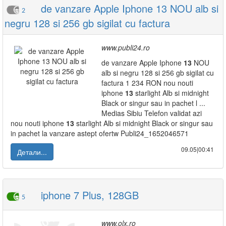
de vanzare Apple Iphone 13 NOU alb si
2
negru 128 si 256 gb sigilat cu factura
www.publi24.ro
de vanzare Apple Iphone
13
NOU
alb si negru 128 si 256 gb sigilat cu
factura 1 234 RON nou nouti
iphone
13
starlight Alb si midnight
Black or singur sau in pachet l ...
Medias Sibiu Telefon validat azi
nou nouti iphone
13
starlight Alb si midnight Black or singur sau
in pachet la vanzare astept ofertw Publi24_1652046571
09.05|00:41
Детали...
iphone 7 Plus, 128GB
5
www.olx.ro