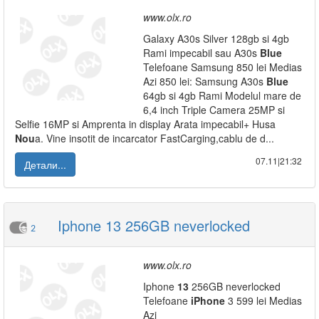
www.olx.ro
Galaxy A30s Silver 128gb si 4gb
Rami impecabil sau A30s
Blue
Telefoane Samsung 850 lei Medias
Azi 850 lei: Samsung A30s
Blue
64gb si 4gb Rami Modelul mare de
6,4 inch Triple Camera 25MP si
Selfie 16MP si Amprenta in display Arata impecabil+ Husa
Nou
a. Vine insotit de incarcator FastCarging,cablu de d...
07.11|21:32
Детали...
Iphone 13 256GB neverlocked
2
www.olx.ro
Iphone
13
256GB neverlocked
Telefoane
iPhone
3 599 lei Medias
Azi