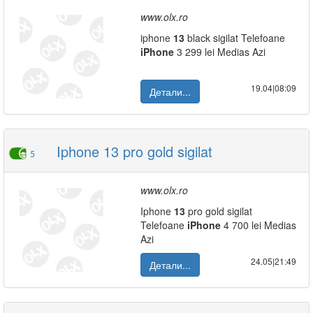
www.olx.ro
iphone
13
black sigilat Telefoane
iPhone
3 299 lei Medias Azi
19.04|08:09
Детали...
Iphone 13 pro gold sigilat
5
www.olx.ro
Iphone
13
pro gold sigilat
Telefoane
iPhone
4 700 lei Medias
Azi
24.05|21:49
Детали...