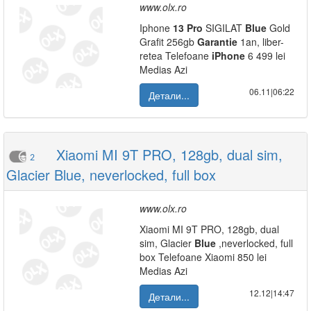
www.olx.ro
Iphone
13
Pro
SIGILAT
Blue
Gold
Grafit 256gb
Garantie
1an, liber-
retea Telefoane
iPhone
6 499 lei
Medias Azi
06.11|06:22
Детали...
Xiaomi MI 9T PRO, 128gb, dual sim,
2
Glacier Blue, neverlocked, full box
www.olx.ro
Xiaomi MI 9T PRO, 128gb, dual
sim, Glacier
Blue
,neverlocked, full
box Telefoane Xiaomi 850 lei
Medias Azi
12.12|14:47
Детали...