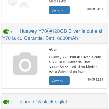
Medias Azi
30.09|04:01
Детали...
Huawey Y70128GB Silver la cutie si
5
Y70 la cu Garantie. Batt. 6000mAh
olx.ro
Huawey Y70
128GB
Silver la cutie
si Y70 la cu
Garantie
. Batt.
6000mAh 550 leiUtilizat Medias -
Azi la Salvează ca favorit
30.05|22:39
Детали...
iphone 13 black sigilat
5