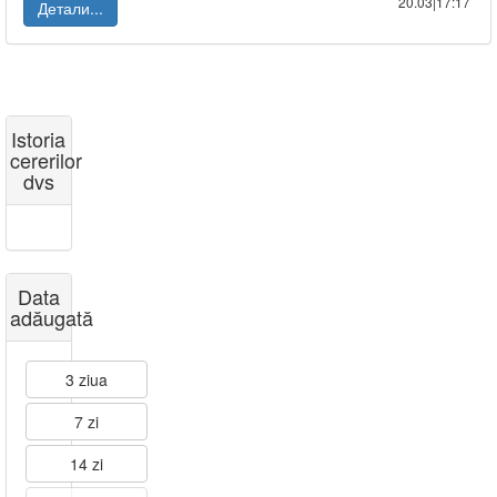
20.03|17:17
Детали...
Istoria
cererilor
dvs
Data
adăugată
3 ziua
7 zi
14 zi