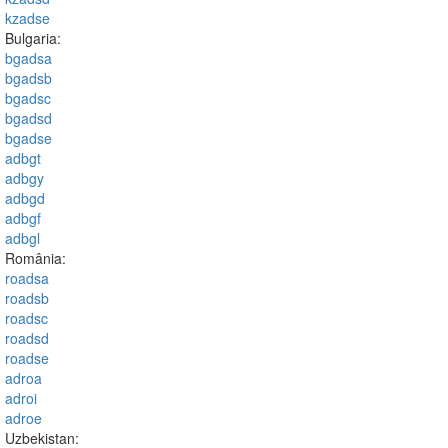
kzadse
Bulgaria:
bgadsa
bgadsb
bgadsc
bgadsd
bgadse
adbgt
adbgy
adbgd
adbgf
adbgl
România:
roadsa
roadsb
roadsc
roadsd
roadse
adroa
adroi
adroe
Uzbekistan: