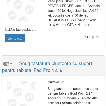
Vand jocuri Xbox 360 *FOLOSITE
PENTRU PROBE* Jocuri - Console
Jocuri 50 lei Negociabil Iasi Azi 50
lei: Jocurile costa 50 de lei,
DETALII IN PRIVAT. Vandut Wwe
2k16 Vandut GTA 5 Numai in
iasi.Nu fac deplasari.
14.03|00:39
Детали...
Snug tastatura bluetooth cu suport
2
pentru tableta iPad Pro 12. 9”
www.olx.ro
Snug tastatura bluetooth cu suport
pentru
tableta iPad Pro 12.9”
Accesorii Telefoane - Tablete Alte
accesorii
pentru
telefoane si