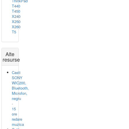
ThinkPad
T440
T450
X240
X250
X260
T5
Alte
resurse
Casti
SONY
WIC200,
Bluetooth,
Microfon,
negru
-
15
ore
redare
muzica