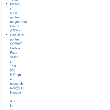
Mască
si
cutie
pentru
magnetofon
Revox
A77MK4
Calculator
pentru
COPIAT,
Redare
Poze,
Video
și
Text
550
leiPrețul
e
negociabil
NouCluj-
Napoca
-
Azi
la
16: