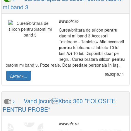
mi band 3
www.olx.ro
Curea/brățara de silicon
pentru
xiaomi mi band 3 Accesorii
Telefoane - Tablete » Alte accesorii
pentru
telefoane si tablete 10 lei
Iasi Azi 10 lei: Disponibil doar pe
negru. Curea bratara silicon
pentru
xiaomi mi band 3. Poze reale. Doar p
redare
personala în Iași.
05.03|10:11
Детали...
Vand jocuriXbox 360 *FOLOSITE
2
PENTRU PROBE*
www.olx.ro