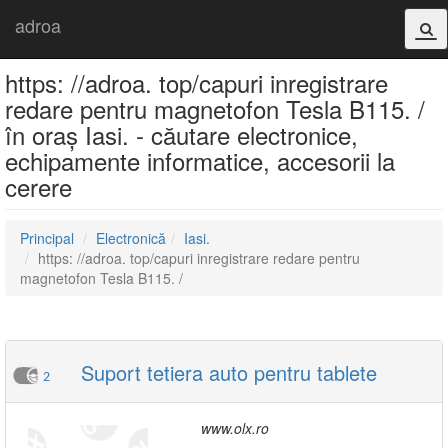
adroa
https: //adroa. top/capuri inregistrare
redare pentru magnetofon Tesla B115. /
în oraș Iasi. - căutare electronice,
echipamente informatice, accesorii la
cerere
Principal
Electronică
Iasi.
https: //adroa. top/capuri inregistrare redare pentru
magnetofon Tesla B115. /
Suport tetiera auto pentru tablete
2
www.olx.ro