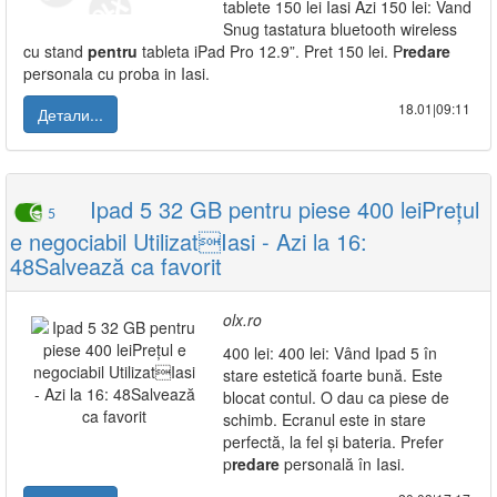
tablete 150 lei Iasi Azi 150 lei: Vand
Snug tastatura bluetooth wireless
cu stand
pentru
tableta iPad Pro 12.9”. Pret 150 lei. P
redare
personala cu proba in Iasi.
18.01|09:11
Детали...
Ipad 5 32 GB pentru piese 400 leiPrețul
5
e negociabil UtilizatIasi - Azi la 16:
48Salvează ca favorit
olx.ro
400 lei: 400 lei: Vând Ipad 5 în
stare estetică foarte bună. Este
blocat contul. O dau ca piese de
schimb. Ecranul este in stare
perfectă, la fel și bateria. Prefer
p
redare
personală în Iasi.