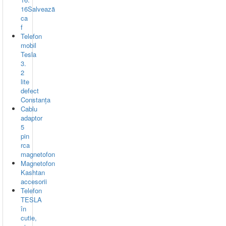
16Salvează
ca
f
Telefon
mobil
Tesla
3.
2
lite
defect
Constanța
Cablu
adaptor
5
pin
rca
magnetofon
Magnetofon
Kashtan
accesorii
Telefon
TESLA
în
cutie,