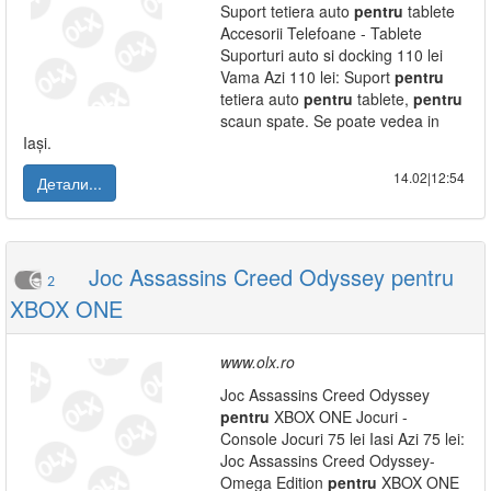
Suport tetiera auto
pentru
tablete
Accesorii Telefoane - Tablete
Suporturi auto si docking 110 lei
Vama Azi 110 lei: Suport
pentru
tetiera auto
pentru
tablete,
pentru
scaun spate. Se poate vedea in
Iași.
14.02|12:54
Детали...
Joc Assassins Creed Odyssey pentru
2
XBOX ONE
www.olx.ro
Joc Assassins Creed Odyssey
pentru
XBOX ONE Jocuri -
Console Jocuri 75 lei Iasi Azi 75 lei:
Joc Assassins Creed Odyssey-
Omega Edition
pentru
XBOX ONE