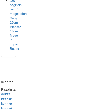
Cutii
originale
benzi
magnetofon
Sony
26cm
Pioneer
18cm
Made
in
Japan
Buzău
© adroa
Kazahstan:
adkza
kzadsb
kzadsc
kzadsd