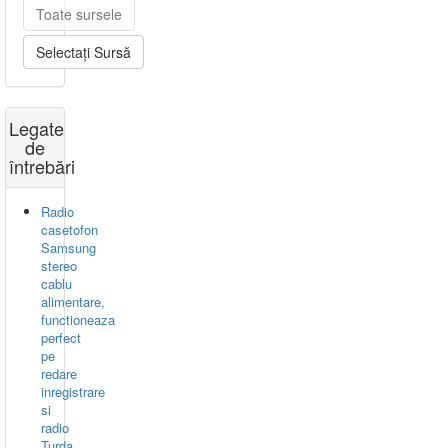
Toate sursele
Selectați Sursă
Legate
de
întrebări
Radio
casetofon
Samsung
stereo
cablu
alimentare,
functioneaza
perfect
pe
redare
inregistrare
si
radio
Turda