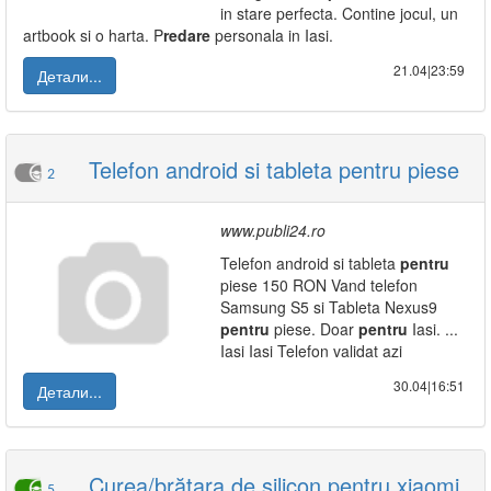
in stare perfecta. Contine jocul, un
artbook si o harta. P
redare
personala in Iasi.
21.04|23:59
Детали...
Telefon android si tableta pentru piese
2
www.publi24.ro
Telefon android si tableta
pentru
piese 150 RON Vand telefon
Samsung S5 si Tableta Nexus9
pentru
piese. Doar
pentru
Iasi. ...
Iasi Iasi Telefon validat azi
30.04|16:51
Детали...
Curea/brățara de silicon pentru xiaomi
5