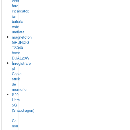
vine
fără
incarcator,
iar
bateria
este
umflata
magnetofon
GRUNDIG
TS340
boxe
DUAL20W
Înregistrare
și
Copie
stick
de
memorie
S22
Ultra
5G
(Snapdragon)
-
Ca
nou