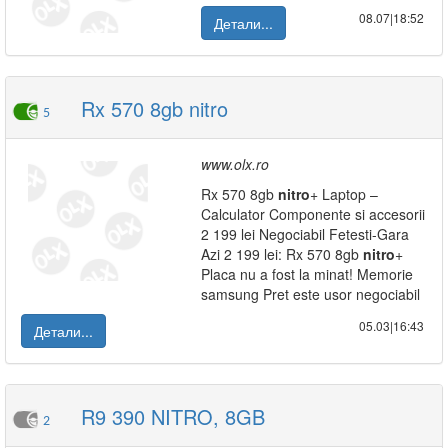
08.07|18:52
Детали...
Rx 570 8gb nitro
5
www.olx.ro
Rx 570 8gb
nitro
+ Laptop –
Calculator Componente si accesorii
2 199 lei Negociabil Fetesti-Gara
Azi 2 199 lei: Rx 570 8gb
nitro
+
Placa nu a fost la minat! Memorie
samsung Pret este usor negociabil
05.03|16:43
Детали...
R9 390 NITRO, 8GB
2