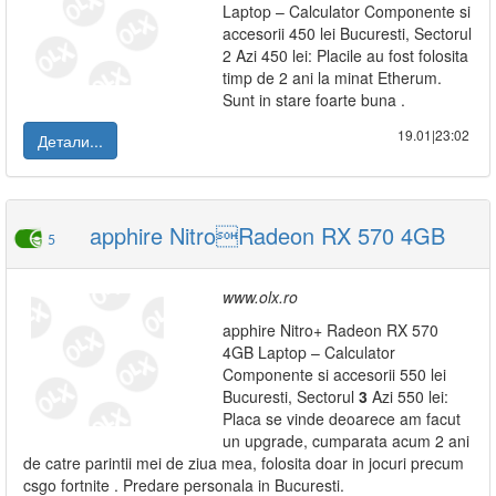
Laptop – Calculator Componente si
accesorii 450 lei Bucuresti, Sectorul
2 Azi 450 lei: Placile au fost folosita
timp de 2 ani la minat Etherum.
Sunt in stare foarte buna .
19.01|23:02
Детали...
apphire NitroRadeon RX 570 4GB
5
www.olx.ro
apphire Nitro+ Radeon RX 570
4GB Laptop – Calculator
Componente si accesorii 550 lei
Bucuresti, Sectorul
3
Azi 550 lei:
Placa se vinde deoarece am facut
un upgrade, cumparata acum 2 ani
de catre parintii mei de ziua mea, folosita doar in jocuri precum
csgo fortnite . Predare personala in Bucuresti.