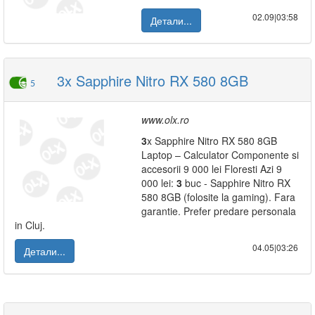
02.09|03:58
Детали...
3x Sapphire Nitro RX 580 8GB
5
www.olx.ro
3
x Sapphire Nitro RX 580 8GB
Laptop – Calculator Componente si
accesorii 9 000 lei Floresti Azi 9
000 lei:
3
buc - Sapphire Nitro RX
580 8GB (folosite la gaming). Fara
garantie. Prefer predare personala
in Cluj.
04.05|03:26
Детали...