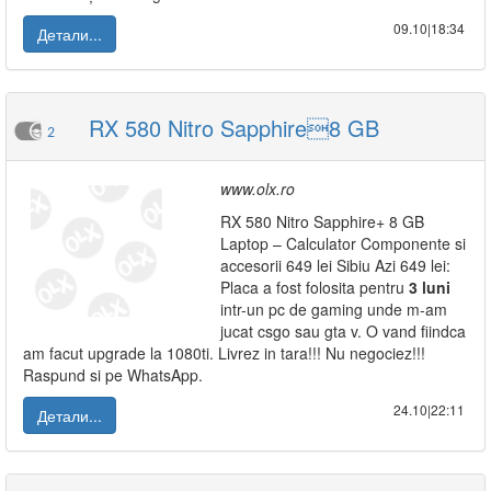
09.10|18:34
Детали...
RX 580 Nitro Sapphire8 GB
2
www.olx.ro
RX 580 Nitro Sapphire+ 8 GB
Laptop – Calculator Componente si
accesorii 649 lei Sibiu Azi 649 lei:
Placa a fost folosita pentru
3
luni
intr-un pc de gaming unde m-am
jucat csgo sau gta v. O vand fiindca
am facut upgrade la 1080ti. Livrez in tara!!! Nu negociez!!!
Raspund si pe WhatsApp.
24.10|22:11
Детали...