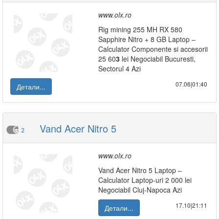
www.olx.ro
Rig mining 255 MH RX 580
Sapphire Nitro + 8 GB Laptop –
Calculator Componente si accesorii
25 60
3
lei Negociabil Bucuresti,
Sectorul 4 Azi
07.06|01:40
Детали...
Vand Acer Nitro 5
2
www.olx.ro
Vand Acer Nitro 5 Laptop –
Calculator Laptop-uri 2 000 lei
Negociabil Cluj-Napoca Azi
17.10|21:11
Детали...