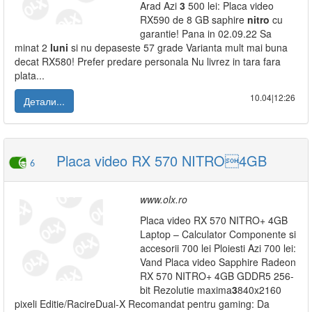
Arad Azi
3
500 lei: Placa video
RX590 de 8 GB saphire
nitro
cu
garantie! Pana in 02.09.22 Sa
minat 2
luni
si nu depaseste 57 grade Varianta mult mai buna
decat RX580! Prefer predare personala Nu livrez in tara fara
plata...
10.04|12:26
Детали...
Placa video RX 570 NITRO4GB
6
www.olx.ro
Placa video RX 570 NITRO+ 4GB
Laptop – Calculator Componente si
accesorii 700 lei Ploiesti Azi 700 lei:
Vand Placa video Sapphire Radeon
RX 570 NITRO+ 4GB GDDR5 256-
bit Rezolutie maxima
3
840x2160
pixeli Editie/RacireDual-X Recomandat pentru gaming: Da