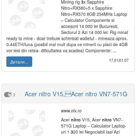
Mining rig
3
x Sapphire
Nitro+RX580+5 x Sapphire
Nitro+RX570 8GB 254MHs Laptop
– Calculator Componente si
accesorii 14 000 lei Bucuresti,
Sectorul 2 Azi 14 000 lei: Rig minat
ready to mine - doar trebuie schimbat walletul - mineaza aprox.
0.44ETH/luna (posibil mai mult dupa ce minerii cu placi de 4GB
vor iesi din retea- dificultatea va scadea) Componente: ...
17.01|01:07
Детали...
Acer nitro V15,Acer nitro VN7-571G
2
www.olx.ro
Acer
nitro
V15, Acer
nitro
VN7-
571G Laptop – Calculator Laptop-
uri 1
3
20 lei Negociabil Iasi Azi