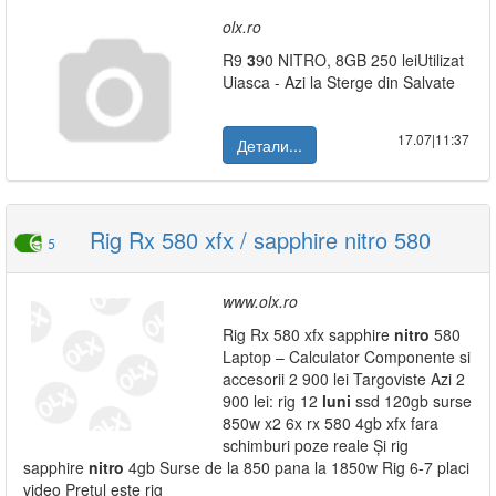
olx.ro
R9
3
90 NITRO, 8GB 250 leiUtilizat
Uiasca - Azi la Sterge din Salvate
17.07|11:37
Детали...
Rig Rx 580 xfx / sapphire nitro 580
5
www.olx.ro
Rig Rx 580 xfx sapphire
nitro
580
Laptop – Calculator Componente si
accesorii 2 900 lei Targoviste Azi 2
900 lei: rig 12
luni
ssd 120gb surse
850w x2 6x rx 580 4gb xfx fara
schimburi poze reale Și rig
sapphire
nitro
4gb Surse de la 850 pana la 1850w Rig 6-7 placi
video Prețul este rig