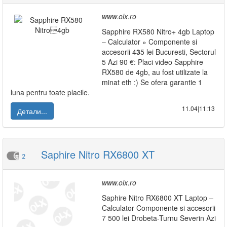
www.olx.ro
Sapphire RX580 Nitro+ 4gb Laptop
– Calculator » Componente si
accesorii 4
3
5 lei Bucuresti, Sectorul
5 Azi 90 €: Placi video Sapphire
RX580 de 4gb, au fost utilizate la
minat eth :) Se ofera garantie 1
luna pentru toate placile.
11.04|11:13
Детали...
Saphire Nitro RX6800 XT
2
www.olx.ro
Saphire Nitro RX6800 XT Laptop –
Calculator Componente si accesorii
7 500 lei Drobeta-Turnu Severin Azi