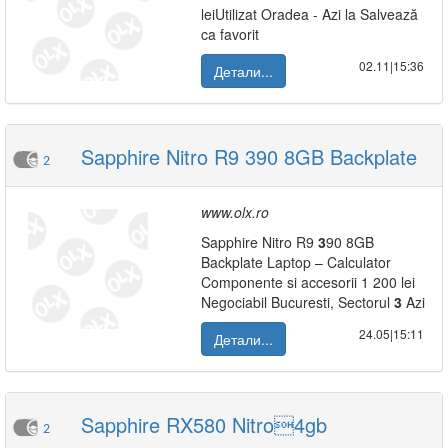
leiUtilizat Oradea - Azi la Salvează
ca favorit
02.11|15:36
Детали...
Sapphire Nitro R9 390 8GB Backplate
2
www.olx.ro
Sapphire Nitro R9
3
90 8GB
Backplate Laptop – Calculator
Componente si accesorii 1 200 lei
Negociabil Bucuresti, Sectorul
3
Azi
24.05|15:11
Детали...
Sapphire RX580 Nitro4gb
2