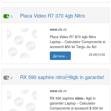
Placa Video R7 370 4gb Nitro
5
www.olx.ro
Placa Video R7
3
70 4gb Nitro
Laptop – Calculator Componente si
accesorii
3
50 lei Targu Jiu Azi
25.09|13:35
Детали...
RX 590 saphire nitro8gb in garantie!
2
www.olx.ro
RX 590 saphire
nitro
+ 8gb in
garantie! Laptop – Calculator
Componente si accesorii
3
500 lei