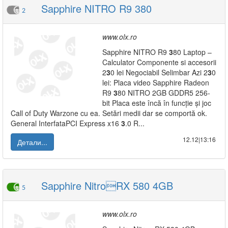
Sapphire NITRO R9 380
2
www.olx.ro
Sapphire NITRO R9
3
80 Laptop –
Calculator Componente si accesorii
2
3
0 lei Negociabil Selimbar Azi 2
3
0
lei: Placa video Sapphire Radeon
R9
3
80 NITRO 2GB GDDR5 256-
bit Placa este încă în funcție și joc
Call of Duty Warzone cu ea. Setări medii dar se comportă ok.
General InterfataPCI Express x16
3
.0 R...
12.12|13:16
Детали...
Sapphire NitroRX 580 4GB
5
www.olx.ro