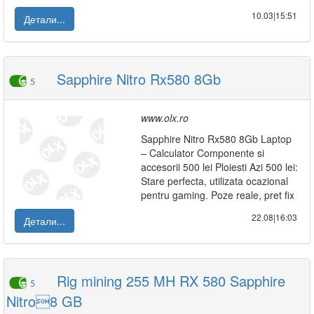
10.03|15:51
Детали...
Sapphire Nitro Rx580 8Gb
5
www.olx.ro
Sapphire Nitro Rx580 8Gb Laptop
– Calculator Componente si
accesorii 500 lei Ploiesti Azi 500 lei:
Stare perfecta, utilizata ocazional
pentru gaming. Poze reale, pret fix
22.08|16:03
Детали...
Rig mining 255 MH RX 580 Sapphire
5
Nitro8 GB