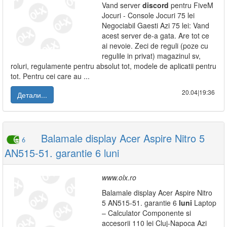
Vand server
discord
pentru FiveM
Jocuri - Console Jocuri 75 lei
Negociabil Gaesti Azi 75 lei: Vand
acest server de-a gata. Are tot ce
ai nevoie. Zeci de reguli (poze cu
regulile in privat) magazinul sv,
roluri, regulamente pentru absolut tot, modele de aplicatii pentru
tot. Pentru cei care au ...
20.04|19:36
Детали...
Balamale display Acer Aspire Nitro 5
6
AN515-51. garantie 6 luni
www.olx.ro
Balamale display Acer Aspire Nitro
5 AN515-51. garantie 6
luni
Laptop
– Calculator Componente si
accesorii 110 lei Cluj-Napoca Azi