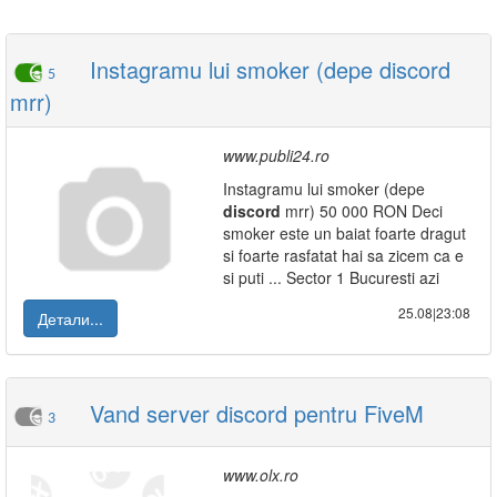
Instagramu lui smoker (depe discord
5
mrr)
www.publi24.ro
Instagramu lui smoker (depe
discord
mrr) 50 000 RON Deci
smoker este un baiat foarte dragut
si foarte rasfatat hai sa zicem ca e
si puti ... Sector 1 Bucuresti azi
25.08|23:08
Детали...
Vand server discord pentru FiveM
3
www.olx.ro