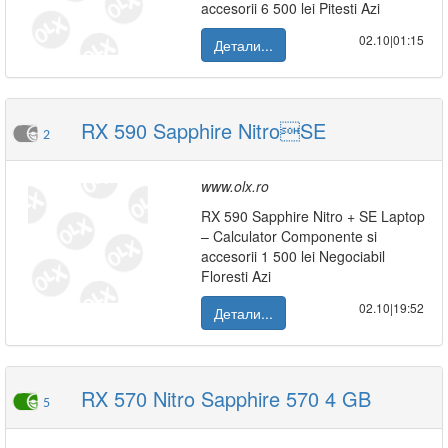
accesorii 6 500 lei Pitesti Azi
02.10|01:15
Детали...
RX 590 Sapphire NitroSE
2
www.olx.ro
RX 590 Sapphire Nitro + SE Laptop
– Calculator Componente si
accesorii 1 500 lei Negociabil
Floresti Azi
02.10|19:52
Детали...
RX 570 Nitro Sapphire 570 4 GB
5