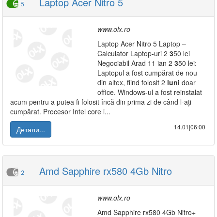
Laptop Acer Nitro 5
5
www.olx.ro
Laptop Acer Nitro 5 Laptop –
Calculator Laptop-uri 2
3
50 lei
Negociabil Arad 11 ian 2
3
50 lei:
Laptopul a fost cumpărat de nou
din altex, fiind folosit 2
luni
doar
office. Windows-ul a fost reinstalat
acum pentru a putea fi folosit încă din prima zi de când l-ați
cumpărat. Procesor Intel core i...
14.01|06:00
Детали...
Amd Sapphire rx580 4Gb Nitro
2
www.olx.ro
Amd Sapphire rx580 4Gb Nitro+