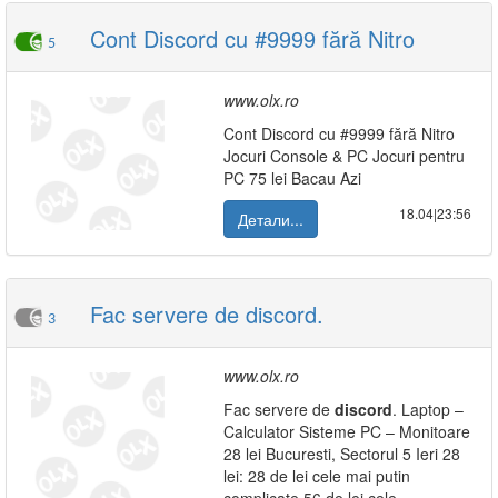
Cont Discord cu #9999 fără Nitro
5
www.olx.ro
Cont Discord cu #9999 fără Nitro
Jocuri Console & PC Jocuri pentru
PC 75 lei Bacau Azi
18.04|23:56
Детали...
Fac servere de discord.
3
www.olx.ro
Fac servere de
discord
. Laptop –
Calculator Sisteme PC – Monitoare
28 lei Bucuresti, Sectorul 5 Ieri 28
lei: 28 de lei cele mai putin