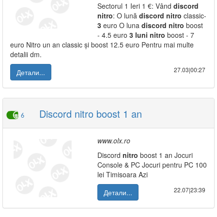
Sectorul 1 Ieri 1 €: Vând
discord
nitro
: O lună
discord
nitro
classic-
3
euro O luna
discord
nitro
boost
- 4.5 euro
3
luni
nitro
boost - 7
euro Nitro un an classic și boost 12.5 euro Pentru mai multe
detalii dm.
27.03|00:27
Детали...
Discord nitro boost 1 an
6
www.olx.ro
Discord
nitro
boost 1 an Jocuri
Console & PC Jocuri pentru PC 100
lei Timisoara Azi
22.07|23:39
Детали...