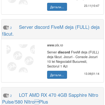
23.11|10:47
Детали...
Server discord FiveM deja (FULL) deja
2
făcut.
www.olx.ro
Server
discord
FiveM deja (FULL)
deja făcut. Jocuri - Console Jocuri
10 lei Negociabil Bucuresti,
Sectorul 1 Azi
13.06|01:14
Детали...
LOT AMD RX 470 4GB Sapphire Nitro
2
Pulse/580 NItroPlus