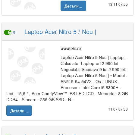
13.11|07:55
Детали...
Laptop Acer Nitro 5 / Nou |
5
www.olx.ro
Laptop Acer Nitro 5 Nou | Laptop –
Calculator Laptop-uri 2 990 lei
Negociabil Suceava 9 iul 2 990 lei:
Laptop Acer Nitro 5 Nou | • Model :
AN515-54-54VX - Os : LINUX -
Procesor : Intel Core i5 8
3
00H -
Lcd : 15,6 “ , Acer ComfyView™ IPS LED LCD - Memorie : 8 GB
DDR4 - Stocare : 256 GB SSD - N...
11.07|07:33
Детали...