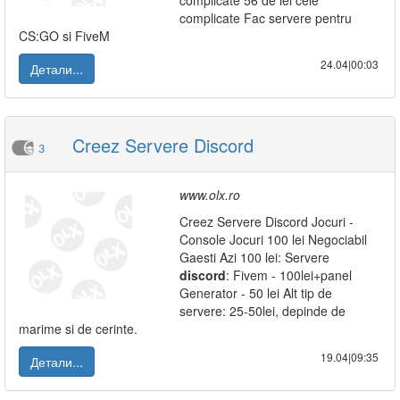
complicate 56 de lei cele
complicate Fac servere pentru
CS:GO si FiveM
24.04|00:03
Детали...
Creez Servere Discord
3
www.olx.ro
Creez Servere Discord Jocuri -
Console Jocuri 100 lei Negociabil
Gaesti Azi 100 lei: Servere
discord
: Fivem - 100lei+panel
Generator - 50 lei Alt tip de
servere: 25-50lei, depinde de
marime si de cerinte.
19.04|09:35
Детали...