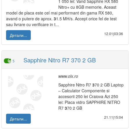
1 050 lei: Vand Sapphire RX 580
Nitro+ cu 8GB memorie. Aceast
model de placa este cel mai performant din gama RX 580,
avand o putere de aprox.
3
1.5 MH/s. Accept orice fel de test
sau livrare cu verificare in t...
12.01|03:36
Детали...
Sapphire Nitro R7 370 2 GB
5
www.olx.ro
Sapphire Nitro R7
3
70 2 GB Laptop
– Calculator Componente si
accesorii 250 lei Craiova Azi 250
lei: Placa vidro SAPPHIRE NITRO
R7
3
70 2 GB
21.11|15:04
Детали...