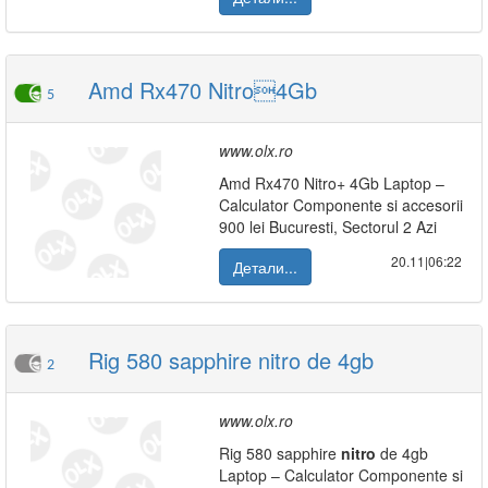
Amd Rx470 Nitro4Gb
5
www.olx.ro
Amd Rx470 Nitro+ 4Gb Laptop –
Calculator Componente si accesorii
900 lei Bucuresti, Sectorul 2 Azi
20.11|06:22
Детали...
Rig 580 sapphire nitro de 4gb
2
www.olx.ro
Rig 580 sapphire
nitro
de 4gb
Laptop – Calculator Componente si