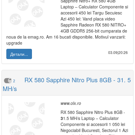
Sapphire Nitro+ RX 580 4GB
Laptop – Calculator Componente si
accesorii 450 lei Targu Secuiesc
Azi 450 lei: Vand placa video
Sapphire Radeon RX 580 NITRO+
4GB GDDR5 256-bit cumparata de
noua de la emag.ro. Am 16 bucati disponibile. Motivul vanzarii:
upgrade
03.09|20:26
Детали...
RX 580 Sapphire Nitro Plus 8GB - 31. 5
2
MH/s
www.olx.ro
RX 580 Sapphire Nitro Plus 8GB -
3
1.5 MH/s Laptop – Calculator
Componente si accesorii 1 050 lei
Negociabil Bucuresti, Sectorul 1 Azi