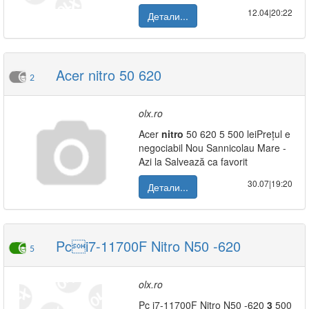
12.04|20:22
Детали...
Acer nitro 50 620
2
olx.ro
Acer
nitro
50 620 5 500 leiPrețul e
negociabil Nou Sannicolau Mare -
Azi la Salvează ca favorit
30.07|19:20
Детали...
Pci7-11700F Nitro N50 -620
5
olx.ro
Pc i7-11700F Nitro N50 -620
3
500