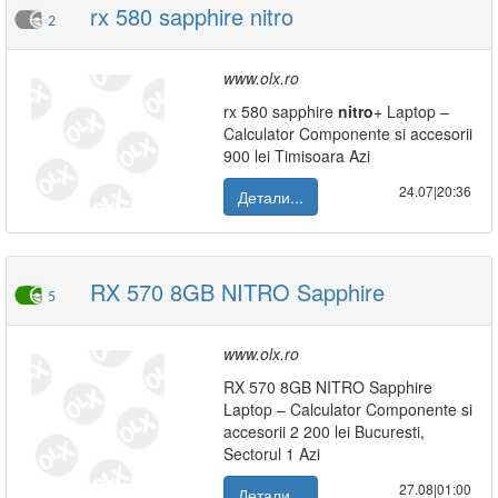
rx 580 sapphire nitro
2
www.olx.ro
rx 580 sapphire
nitro
+ Laptop –
Calculator Componente si accesorii
900 lei Timisoara Azi
24.07|20:36
Детали...
RX 570 8GB NITRO Sapphire
5
www.olx.ro
RX 570 8GB NITRO Sapphire
Laptop – Calculator Componente si
accesorii 2 200 lei Bucuresti,
Sectorul 1 Azi
27.08|01:00
Детали...