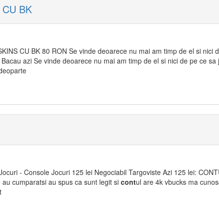
 CU BK
NS CU BK 80 RON Se vinde deoarece nu mai am timp de el si nici de
u Bacau azi Se vinde deoarece nu mai am timp de el si nici de pe ce sa 
 deoparte
Jocuri - Console Jocuri 125 lei Negociabil Targoviste Azi 125 lei: CO
au cumparatsi au spus ca sunt legit si
cont
ul are 4k vbucks ma cunosc
t