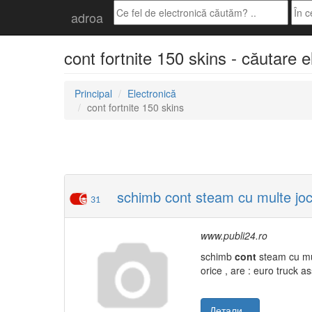
adroa
cont fortnite 150 skins - căutare 
Principal
Electronică
cont fortnite 150 skins
schimb cont steam cu multe jocu
31
www.publi24.ro
schimb
cont
steam cu mu
orice , are : euro truck as
Детали...