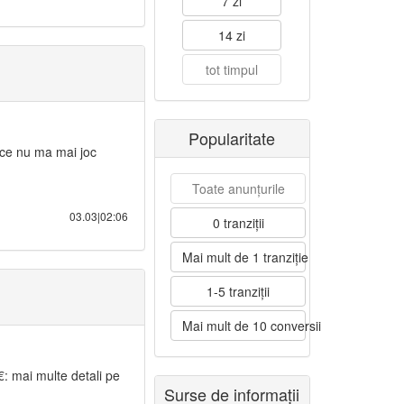
7 zi
14 zi
tot timpul
Popularitate
ce nu ma mai joc
Toate anunțurile
03.03|02:06
0 tranziții
Mai mult de 1 tranziție
1-5 tranziții
Mai mult de 10 conversii
€: mai multe detali pe
Surse de informații