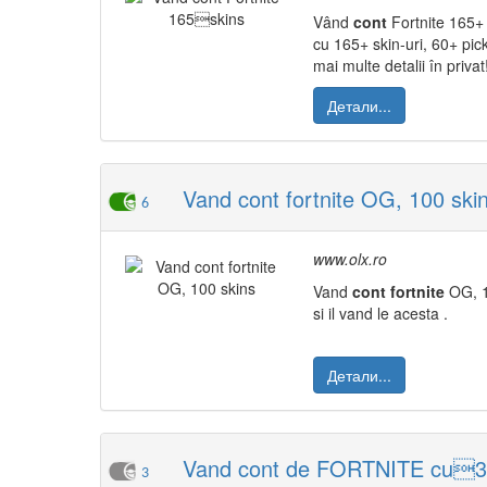
Vând
cont
Fortnite 165
cu 165+ skin-uri, 60+ pi
mai multe detalii în privat
Детали...
Vand cont fortnite OG, 100 ski
6
www.olx.ro
Vand
cont
fortnite
OG, 
si il vand le acesta .
Детали...
Vand cont de FORTNITE cu35
3