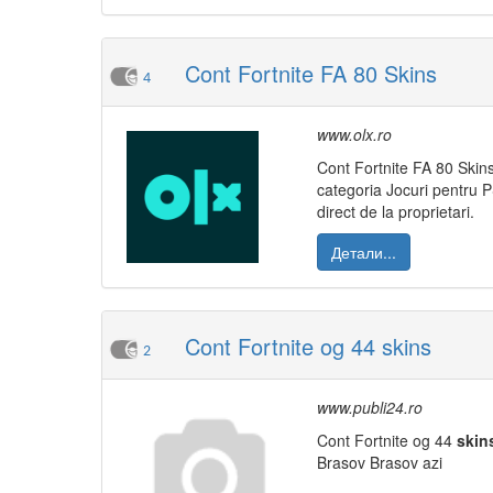
Cont Fortnite FA 80 Skins
4
www.olx.ro
Cont Fortnite FA 80 Skins
categoria Jocuri pentru 
direct de la proprietari.
Детали...
Cont Fortnite og 44 skins
2
www.publi24.ro
Cont Fortnite og 44
skin
Brasov Brasov azi