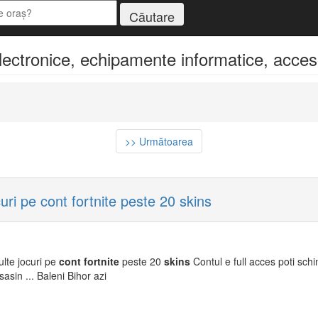
electronice, echipamente informatice, acceso
>> Următoarea
ri pe cont fortnite peste 20 skins
lte jocuri pe
cont
fortnite
peste 20
skins
Contul e full acces poti sch
sasin ... Baleni Bihor azi