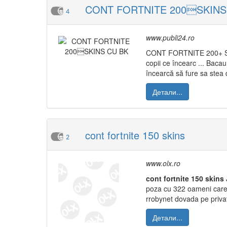
CONT FORTNITE 200SKINS
4
www.publi24.ro
CONT FORTNITE 200+ SKI
copii ce încearc ... Baca
încearcă să fure sa stea
Детали...
cont fortnite 150 skins
2
www.olx.ro
cont
fortnite
150
skins
poza cu 322 oameni care 
rrobynet dovada pe priva
Детали...