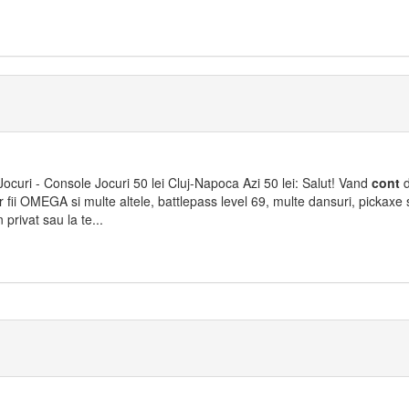
ocuri - Console Jocuri 50 lei Cluj-Napoca Azi 50 lei: Salut! Vand
cont
 fii OMEGA si multe altele, battlepass level 69, multe dansuri, pickaxe s
 privat sau la te...