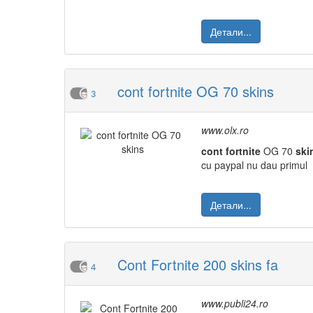
Детали...
cont fortnite OG 70 skins
3
www.olx.ro
cont
fortnite
OG 70
ski
cu paypal nu dau primul
Детали...
Cont Fortnite 200 skins fa
4
www.publi24.ro