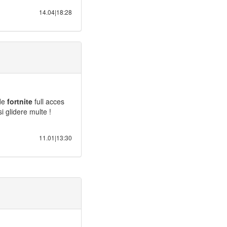
14.04|18:28
de
fortnite
full acces
i glidere multe !
11.01|13:30