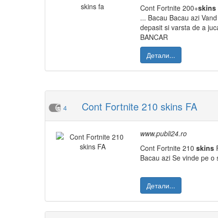
Cont Fortnite 200+
skins
... Bacau Bacau azi Van
depasit si varsta de a juc
BANCAR
Детали...
Cont Fortnite 210 skins FA
4
www.publi24.ro
Cont Fortnite 210
skins
F
Bacau azi Se vinde pe o 
Детали...