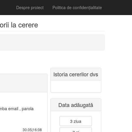
Despre proiect
Politica de confidențialitate
rii la cerere
Istoria cererilor dvs
Data adăugată
imba email , parola
3 ziua
30.05|16:08