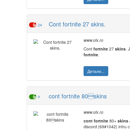
Cont fortnite 27 skins.
24
www.olx.ro
Cont
fortnite
27
skins
. 
fortnite
.
Детали...
cont fortnite 80skins
9
www.olx.ro
cont
fortnite
80+
skins
discord (69#1042) intru 