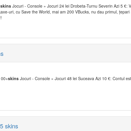
+
skins
Jocuri - Console » Jocuri 24 lei Drobeta-Turnu Severin Azi 5 €:
ckaxe-uri, cu Save the World, mai am 200 VBucks, nu dau primul, țepar
!!
ns
100+
skins
Jocuri - Console » Jocuri 48 lei Suceava Azi 10 €: Contul es
 skins