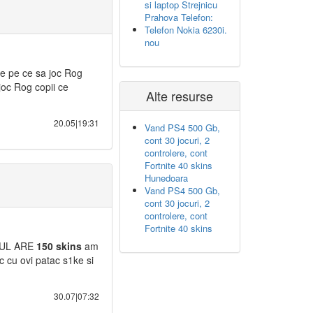
si laptop Strejnicu
Prahova Telefon:
Telefon Nokia 6230i.
nou
 pe ce sa joc Rog
joc Rog copii ce
Alte resurse
20.05|19:31
Vand PS4 500 Gb,
cont 30 jocuri, 2
controlere, cont
Fortnite 40 skins
Hunedoara
Vand PS4 500 Gb,
cont 30 jocuri, 2
controlere, cont
Fortnite 40 skins
NTUL ARE
150
skins
am
 cu ovi patac s1ke si
30.07|07:32