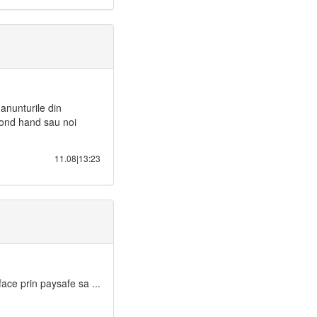
 anunturile din
cond hand sau noi
11.08|13:23
face prin paysafe sa ...