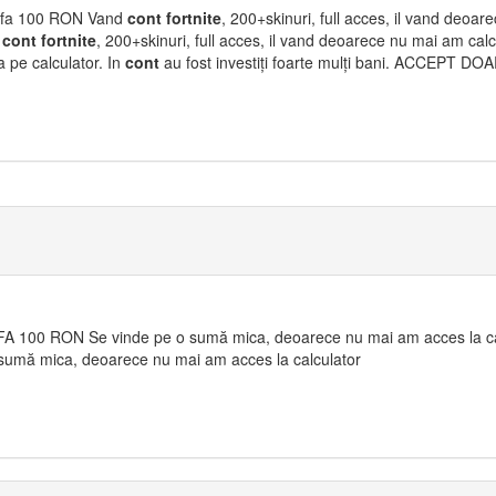
fa 100 RON Vand
cont
fortnite
, 200+skinuri, full acces, il vand deoa
d
cont
fortnite
, 200+skinuri, full acces, il vand deoarece nu mai am cal
a pe calculator. In
cont
au fost investiți foarte mulți bani. ACCEPT
A 100 RON Se vinde pe o sumă mica, deoarece nu mai am acces la cal
sumă mica, deoarece nu mai am acces la calculator