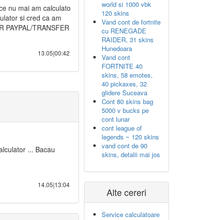
world si 1000 vbk
rece nu mai am calculato
120 skins
culator si cred ca am
Vand cont de fortnite
 DOAR PAYPAL/TRANSFER
cu RENEGADE
RAIDER, 31 skins
Hunedoara
13.05|00:42
Vand cont
FORTNITE 40
skins, 58 emotes,
40 pickaxes, 32
glidere Suceava
Cont 80 skins bag
5000 v bucks pe
cont lunar
cont league of
legends ~ 120 skins
vand cont de 90
culator ... Bacau
skins, detalii mai jos
14.05|13:04
Alte cereri
Service calculatoare