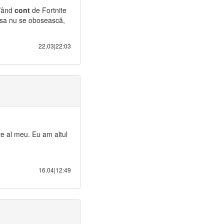
 Vând
cont
de Fortnite
i sa nu se obosească,
22.03|22:03
te al meu. Eu am altul
16.04|12:49