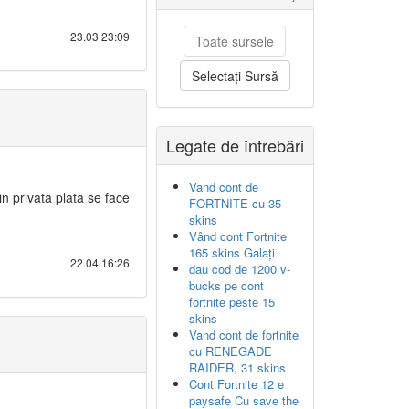
23.03|23:09
Toate sursele
Selectați Sursă
Legate de întrebări
Vand cont de
in privata plata se face
FORTNITE cu 35
skins
Vând cont Fortnite
165 skins Galați
22.04|16:26
dau cod de 1200 v-
bucks pe cont
fortnite peste 15
skins
Vand cont de fortnite
cu RENEGADE
RAIDER, 31 skins
Cont Fortnite 12 e
paysafe Cu save the