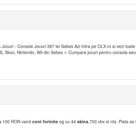
 Jocuri - Console Jocuri 387 lei Sebes Azi Intra pe OLX.ro si vezi toate
PS, Xbox, Nintendo, Wii din Sebes ⭐ Cumpara jocuri pentru consola se
s
100 RON vand
cont
fortnite
og cu 44
skins
,700 vbx si nfa. Plata se 