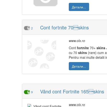
Детали...
Cont fortnite 70skins
2
www.olx.ro
Cont
fortnite
70+
skins
J
cu 70
skins
(rare) cum ar
Pentru mai multe detalii in
Детали...
Vând cont Fortnite 165skins
9
www.olx.ro