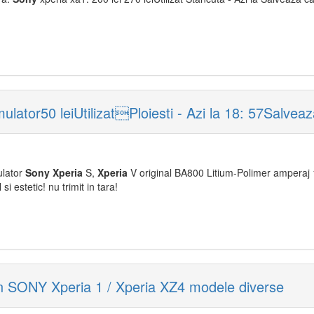
lator50 leiUtilizatPloiesti - Azi la 18: 57Salveaz
ulator
Sony
Xperia
S,
Xperia
V original BA800 Litium-Polimer ampera
si estetic! nu trimit in tara!
n SONY Xperia 1 / Xperia XZ4 modele diverse