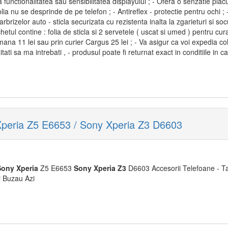
 functionalitatea sau sensibilitatea displayului ; - Ofera o senzatie placu
lia nu se desprinde de pe telefon ; - Antireflex - protectie pentru ochi ; 
brizelor auto - sticla securizata cu rezistenta inalta la zgarieturi si s
ul contine : folia de sticla si 2 servetele ( uscat si umed ) pentru cura
na 11 lei sau prin curier Cargus 25 lei ; - Va asigur ca voi expedia cole
itati sa ma intrebati , - produsul poate fi returnat exact in conditiile in ca
peria Z5 E6653 / Sony Xperia Z3 D6603
Sony
Xperia
Z5 E6653
Sony
Xperia
Z3
D6603 Accesorii Telefoane - Ta
i Buzau Azi