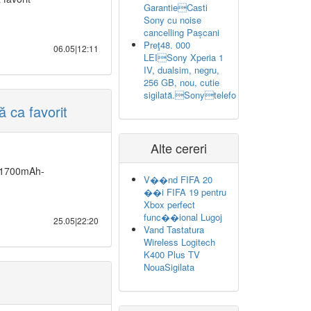
GarantieCasti
Sony cu noise
cancelling Pașcani
Preţ48. 000
06.05|12:11
LEISony Xperia 1
IV, dualsim, negru,
256 GB, nou, cutie
sigilată.Sonytelefo
ă ca favorit
Alte cereri
j 1700mAh-
V��nd FIFA 20
��i FIFA 19 pentru
Xbox perfect
func��ional Lugoj
25.05|22:20
Vand Tastatura
Wireless Logitech
K400 Plus TV
NouaSigilata