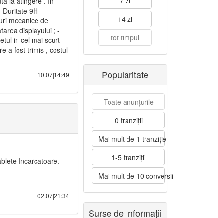
7 zi
ta la atingere . In
- Duritate 9H -
14 zi
ocuri mecanice de
tarea displayului ; -
tot timpul
tul in cel mai scurt
re a fost trimis , costul
Popularitate
10.07|14:49
Toate anunțurile
0 tranziții
Mai mult de 1 tranziție
1-5 tranziții
blete Incarcatoare,
Mai mult de 10 conversii
02.07|21:34
Surse de informații