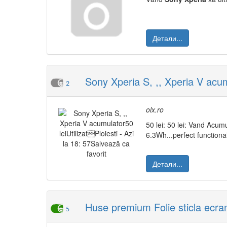
Детали...
Sony Xperia S, ,, Xperia V acumu
2
olx.ro
50 lei: 50 lei: Vand Acum
6.3Wh...perfect functional 
Детали...
Huse premium Folie sticla ecra
5