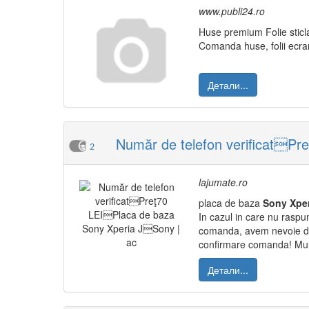
www.publi24.ro
Huse premium Folie sti
Comanda huse, folii ecran
Детали...
Număr de telefon verificatPr
2
lajumate.ro
placa de baza
Sony
Xpe
In cazul in care nu raspun
comanda, avem nevoie de:
confirmare comanda! Mu
Детали...