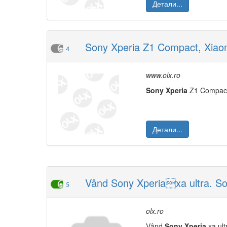
Детали...
Sony Xperia Z1 Compact, Xiaom
4
www.olx.ro
Sony
Xperia
Z1 Compact 
Детали...
Vând Sony Xperiaxa ultra. Son
5
olx.ro
Vând
Sony
Xperia
xa ult