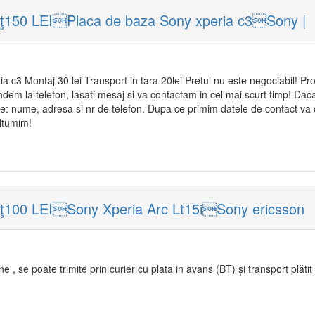
eţ150 LEIPlaca de baza Sony xperia c3Sony |
a c3 Montaj 30 lei Transport in tara 20lei Pretul nu este negociabil! Pr
dem la telefon, lasati mesaj si va contactam in cel mai scurt timp! Daca 
 nume, adresa si nr de telefon. Dupa ce primim datele de contact va
ltumim!
eţ100 LEISony Xperia Arc Lt15iSony ericsson
e , se poate trimite prin curier cu plata in avans (BT) și transport plă