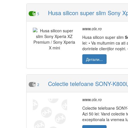
Husa silicon super slim Sony X
5
www.olx.ro
Husa silicon super slim
S
lei: • Va multumim ca ati
dorintele clienților noștri
Детали...
Colectie telefoane SONY-K800i
2
www.olx.ro
Colectie telefoane SONY
Azi 50 lei: Vand colectie
exceptionala la vremea lu