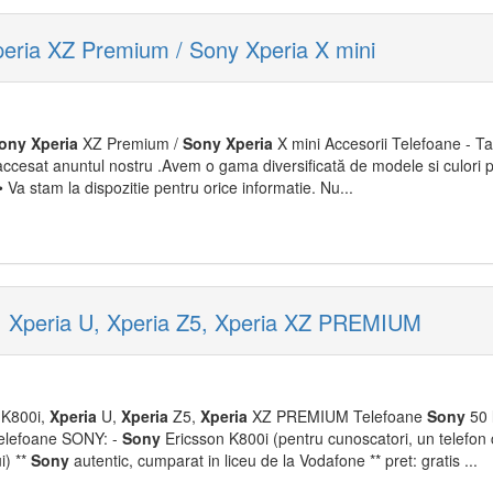
peria XZ Premium / Sony Xperia X mini
ony
Xperia
XZ Premium /
Sony
Xperia
X mini Accesorii Telefoane - Ta
 accesat anuntul nostru .Avem o gama diversificată de modele si culori p
. • Va stam la dispozitie pentru orice informatie. Nu...
, Xperia U, Xperia Z5, Xperia XZ PREMIUM
-K800i,
Xperia
U,
Xperia
Z5,
Xperia
XZ PREMIUM Telefoane
Sony
50 l
 telefoane SONY: -
Sony
Ericsson K800i (pentru cunoscatori, un telefon
i) **
Sony
autentic, cumparat in liceu de la Vodafone ** pret: gratis ...