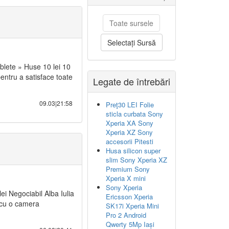
Toate sursele
Selectați Sursă
blete » Huse 10 lei 10
entru a satisface toate
Legate de întrebări
09.03|21:58
Preţ30 LEI Folie
sticla curbata Sony
Xperia XA Sony
Xperia XZ Sony
accesorii Pitesti
Husa silicon super
slim Sony Xperia XZ
Premium Sony
Xperia X mini
Sony Xperia
ei Negociabil Alba Iulia
Ericsson Xperia
 cu o camera
SK17i Xperia Mini
Pro 2 Android
Qwerty 5Mp Iași