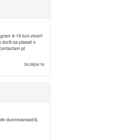
ogram 9-19 luni-vineri!
doriti sa plasati o
 contactam pt
29.09|04:16
tit de dumneavoastră.