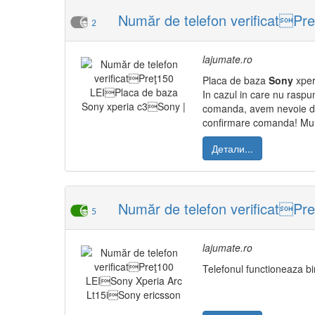
Număr de telefon verificatPr
2
lajumate.ro
Placa de baza
Sony
xperi
In cazul in care nu raspun
comanda, avem nevoie de:
confirmare comanda! Mu
Детали...
Număr de telefon verificatPr
5
lajumate.ro
Telefonul functioneaza bin