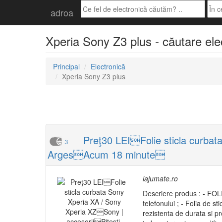
adroa
Xperia Sony Z3 plus - căutare ele
Principal
Electronică
Xperia Sony Z3 plus
Preţ30 LEIFolie sticla curbat
3
ArgesAcum 18 minute
lajumate.ro
Descriere produs : - FOL
telefonului ; - Folia de s
rezistenta de durata si pr