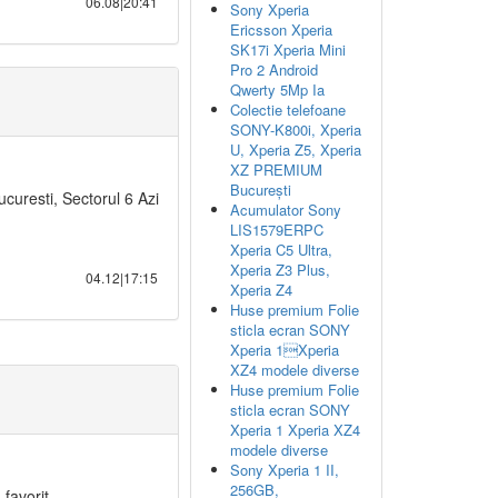
06.08|20:41
Sony Xperia
Ericsson Xperia
SK17i Xperia Mini
Pro 2 Android
Qwerty 5Mp Ia
Colectie telefoane
SONY-K800i, Xperia
U, Xperia Z5, Xperia
XZ PREMIUM
București
ucuresti, Sectorul 6 Azi
Acumulator Sony
LIS1579ERPC
Xperia C5 Ultra,
Xperia Z3 Plus,
04.12|17:15
Xperia Z4
Huse premium Folie
sticla ecran SONY
Xperia 1Xperia
XZ4 modele diverse
Huse premium Folie
sticla ecran SONY
Xperia 1 Xperia XZ4
modele diverse
Sony Xperia 1 II,
256GB,
 favorit