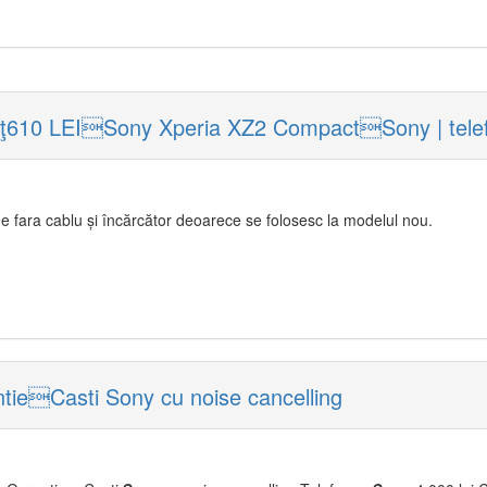
eţ610 LEISony Xperia XZ2 CompactSony | tele
de fara cablu și încărcător deoarece se folosesc la modelul nou.
tieCasti Sony cu noise cancelling