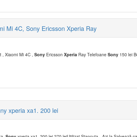
i Mi 4C, Sony Ericsson Xperia Ray
, Xiaomi Mi 4C ,
Sony
Ericsson
Xperia
Ray Telefoane
Sony
150 lei B
y xperia xa1. 200 lei
ra.
Sony
xperia xa1. 200 lei 270 leiUtilizat Stancuta - Azi la Salvează ca