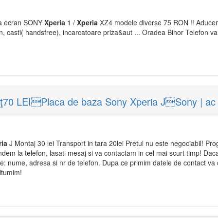
cla ecran SONY
Xperia
1 /
Xperia
XZ4 modele diverse 75 RON !! Aduce
, casti( handsfree), incarcatoare priza&aut ... Oradea Bihor Telefon val
eţ70 LEIPlaca de baza Sony Xperia JSony | ac
ria
J Montaj 30 lei Transport in tara 20lei Pretul nu este negociabil! Pro
dem la telefon, lasati mesaj si va contactam in cel mai scurt timp! Daca 
 nume, adresa si nr de telefon. Dupa ce primim datele de contact va
ltumim!