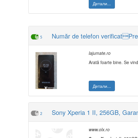
Детали...
Număr de telefon verificatPr
5
lajumate.ro
Arată foarte bine. Se vin
Детали...
Sony Xperia 1 II, 256GB, Garan
2
www.olx.ro