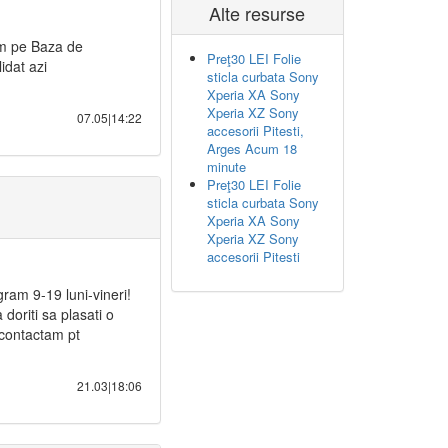
Alte resurse
m pe Baza de
Preţ30 LEI Folie
idat azi
sticla curbata Sony
Xperia XA Sony
Xperia XZ Sony
07.05|14:22
accesorii Pitesti,
Arges Acum 18
minute
Preţ30 LEI Folie
sticla curbata Sony
Xperia XA Sony
Xperia XZ Sony
accesorii Pitesti
gram 9-19 luni-vineri!
doriti sa plasati o
 contactam pt
21.03|18:06