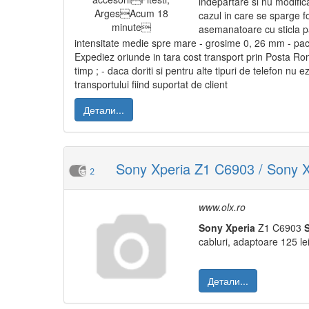
indepartare si nu modifica
cazul in care se sparge fo
asemanatoare cu sticla par
intensitate medie spre mare - grosime 0, 26 mm - pachet
Expediez oriunde in tara cost transport prin Posta Roma
timp ; - daca doriti si pentru alte tipuri de telefon nu ez
transportului fiind suportat de client
Детали...
Sony Xperia Z1 C6903 / Sony X
2
www.olx.ro
Sony
Xperia
Z1 C6903
cabluri, adaptoare 125 le
Детали...