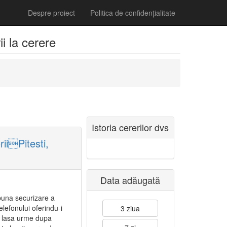
Despre proiect
Politica de confidențialitate
i la cerere
Istoria cererilor dvs
iiPitesti,
Data adăugată
buna securizare a
elefonului oferindu-i
3 ziua
 nu lasa urme dupa