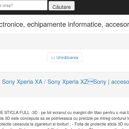
ctronice, echipamente informatice, accesori
>> Următoarea
a Sony Xperia XA / Sony Xperia XZSony | accesor
IE STICLA FULL -3D - pe tot ecranul cu margini din titan pentru o mai 
ticla 3D este conceputa sa se potriveasca cu precizie pe intreg conturul t
otectie ceescuta la zgarieturi si lovituri ; - Folia de protectie sticla 3D