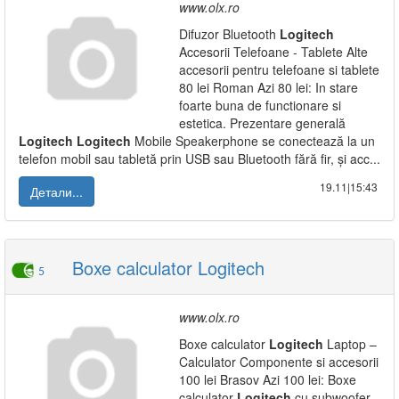
www.olx.ro
Difuzor Bluetooth
Logitech
Accesorii Telefoane - Tablete Alte
accesorii pentru telefoane si tablete
80 lei Roman Azi 80 lei: In stare
foarte buna de functionare si
estetica. Prezentare generală
Logitech
Logitech
Mobile Speakerphone se conectează la un
telefon mobil sau tabletă prin USB sau Bluetooth fără fir, și acc...
19.11|15:43
Детали...
Boxe calculator Logitech
5
www.olx.ro
Boxe calculator
Logitech
Laptop –
Calculator Componente si accesorii
100 lei Brasov Azi 100 lei: Boxe
calculator
Logitech
cu subwoofer.