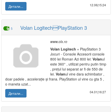
12.06|15:24
Детали...
Volan LogitechPlayStation 3
5
www.olx.ro
Volan
Logitech
+ PlayStation 3
Jocuri - Console Accesorii console
800 lei Roman Azi 800 lei:
Volan
ul
este 360° , utilizat pentru putin timp
, prețul lui separat ar fi de 550 de
lei.
Volan
ul vine dara schimbator ,
doar padele , accelerație și frana. PlayStation ul vine cu gta 5 ,
o maneta uzat...
04.01|16:27
Детали...