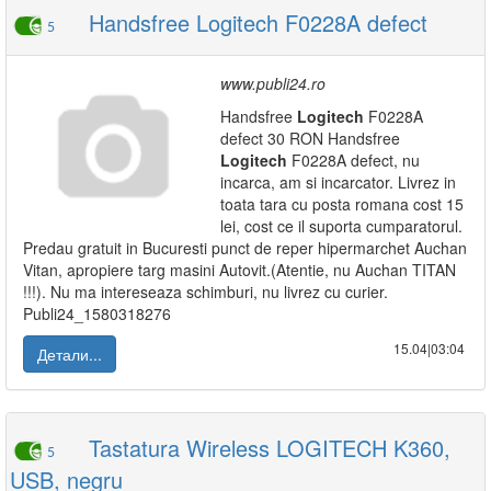
Handsfree Logitech F0228A defect
5
www.publi24.ro
Handsfree
Logitech
F0228A
defect 30 RON Handsfree
Logitech
F0228A defect, nu
incarca, am si incarcator. Livrez in
toata tara cu posta romana cost 15
lei, cost ce il suporta cumparatorul.
Predau gratuit in Bucuresti punct de reper hipermarchet Auchan
Vitan, apropiere targ masini Autovit.(Atentie, nu Auchan TITAN
!!!). Nu ma intereseaza schimburi, nu livrez cu curier.
Publi24_1580318276
15.04|03:04
Детали...
Tastatura Wireless LOGITECH K360,
5
USB, negru