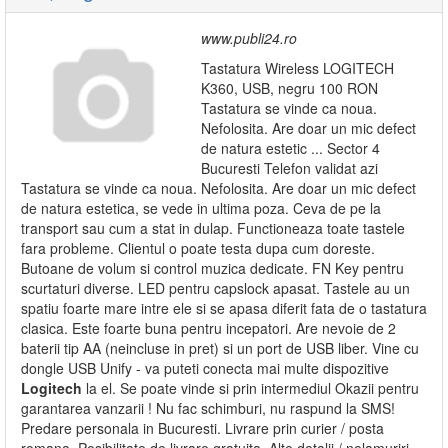
www.publi24.ro
Tastatura Wireless LOGITECH
K360, USB, negru 100 RON
Tastatura se vinde ca noua.
Nefolosita. Are doar un mic defect
de natura estetic ... Sector 4
Bucuresti Telefon validat azi
Tastatura se vinde ca noua. Nefolosita. Are doar un mic defect
de natura estetica, se vede in ultima poza. Ceva de pe la
transport sau cum a stat in dulap. Functioneaza toate tastele
fara probleme. Clientul o poate testa dupa cum doreste.
Butoane de volum si control muzica dedicate. FN Key pentru
scurtaturi diverse. LED pentru capslock apasat. Tastele au un
spatiu foarte mare intre ele si se apasa diferit fata de o tastatura
clasica. Este foarte buna pentru incepatori. Are nevoie de 2
baterii tip AA (neincluse in pret) si un port de USB liber. Vine cu
dongle USB Unify - va puteti conecta mai multe dispozitive
Logitech
la el. Se poate vinde si prin intermediul Okazii pentru
garantarea vanzarii ! Nu fac schimburi, nu raspund la SMS!
Predare personala in Bucuresti. Livrare prin curier / posta