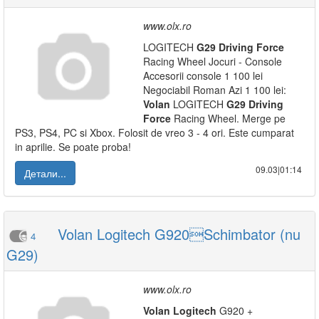
www.olx.ro
LOGITECH
G29
Driving
Force
Racing Wheel Jocuri - Console
Accesorii console 1 100 lei
Negociabil Roman Azi 1 100 lei:
Volan
LOGITECH
G29
Driving
Force
Racing Wheel. Merge pe
PS3, PS4, PC si Xbox. Folosit de vreo 3 - 4 ori. Este cumparat
in aprilie. Se poate proba!
09.03|01:14
Детали...
Volan Logitech G920Schimbator (nu
4
G29)
www.olx.ro
Volan
Logitech
G920 +