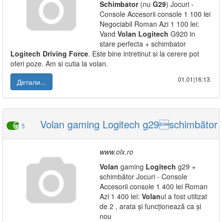
Schimbator
(nu
G29
) Jocuri -
Console Accesorii console 1 100 lei
Negociabil Roman Azi 1 100 lei:
Vand
Volan
Logitech
G920 in
stare perfecta + schimbator
Logitech
Driving
Force
. Este bine intretinut si la cerere pot
oferi poze. Am si cutia la volan.
01.01|16:13
Детали...
Volan gaming Logitech g29schimbător
5
www.olx.ro
Volan
gaming
Logitech
g29 +
schimbător Jocuri - Console
Accesorii console 1 400 lei Roman
Azi 1 400 lei:
Volan
ul a fost utilizat
de 2 , arata și funcționează ca și
nou