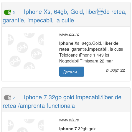
Iphone Xs, 64gb, Gold, liberde retea,
5
garantie, impecabil, la cutie
www.olx.ro
Iphone
Xs ,64gb,Gold,
liber
de
retea
,garantie,
impecabil
, la cutie
Telefoane iPhone 1 449 lei
Negociabil Timisoara 22 mar
24.03|21:22
Детали...
Iphone 7 32gb gold impecabil/liber de
2
retea /amprenta functionala
www.olx.ro
Iphone
7
32gb gold