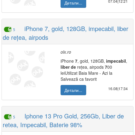
07.04|12:21
Детали...
iPhone 7, gold, 128GB, impecabil, liber
5
de rețea, airpods
olx.ro
iPhone
7
, gold, 128GB,
impecabil
,
liber
de
rețea, airpods
7
00
leiUtilizat Baia Mare - Azi la
Salvează ca favorit
16.08|17:34
Детали...
Iphone 13 Pro Gold, 256Gb, Liber de
5
retea, Impecabil, Baterie 98%