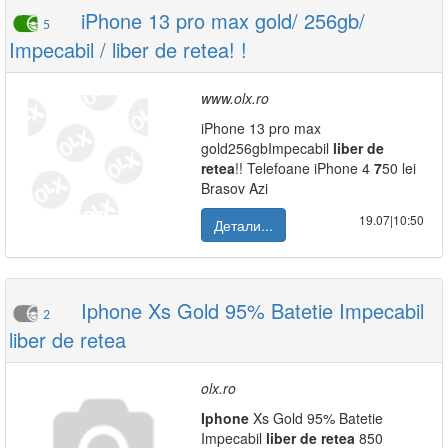
iPhone 13 pro max gold/ 256gb/
5
Impecabil / liber de retea! !
www.olx.ro
iPhone 13 pro max
gold256gbImpecabil
liber
de
retea
!! Telefoane iPhone 4
7
50 lei
Brasov Azi
19.07|10:50
Детали...
Iphone Xs Gold 95% Batetie Impecabil
2
liber de retea
olx.ro
Iphone
Xs Gold 95% Batetie
Impecabil
liber
de
retea
850