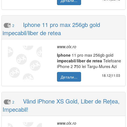
Детали...
Iphone 11 pro max 256gb gold
2
impecabil/liber de retea
www.olx.ro
Iphone
11 pro max 256gb gold
impecabil
/
liber
de
retea
Telefoane
iPhone 2
7
50 lei Targu-Mures Azi
18.12|11:03
Детали...
Vând iPhone XS Gold, Liber de Rețea,
2
Impecabil!
www.olx.ro