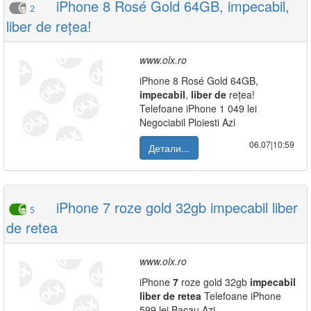
iPhone 8 Rosé Gold 64GB, impecabil,
2
liber de rețea!
www.olx.ro
iPhone 8 Rosé Gold 64GB,
impecabil
,
liber
de
rețea!
Telefoane iPhone 1 049 lei
Negociabil Ploiesti Azi
06.07|10:59
Детали...
iPhone 7 roze gold 32gb impecabil liber
5
de retea
www.olx.ro
iPhone
7
roze gold 32gb
impecabil
liber
de
retea
Telefoane iPhone
599 lei Bacau Azi