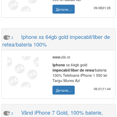
09.08|01:26
Детали...
Iphone xs 64gb gold impecabil/liber de
2
retea/bateria 100%
www.olx.ro
Iphone
xs 64gb gold
impecabil
/
liber
de
retea
/bateria
100% Telefoane iPhone 1 550 lei
Targu-Mures Azi
06.01|11:44
Детали...
Vând iPhone 7 Gold, 100% baterie,
2