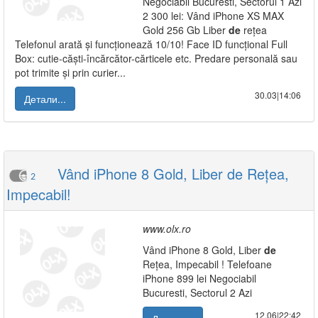
Negociabil Bucuresti, Sectorul 1 Azi
2 300 lei: Vând iPhone XS MAX
Gold 256 Gb Liber
de
rețea
Telefonul arată și funcționează 10/10! Face ID funcțional Full
Box: cutie-căști-încărcător-cărticele etc. Predare personală sau
pot trimite și prin curier...
30.03|14:06
Детали...
Vând iPhone 8 Gold, Liber de Rețea,
2
Impecabil!
www.olx.ro
Vând iPhone 8 Gold, Liber
de
Rețea, Impecabil ! Telefoane
iPhone 899 lei Negociabil
Bucuresti, Sectorul 2 Azi
12.06|22:42