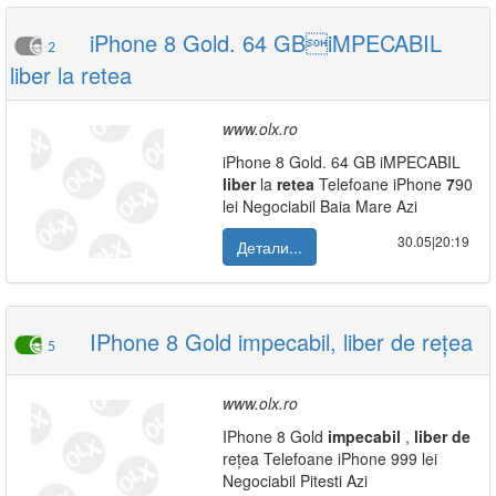
iPhone 8 Gold. 64 GBiMPECABIL
2
liber la retea
www.olx.ro
iPhone 8 Gold. 64 GB iMPECABIL
liber
la
retea
Telefoane iPhone
7
90
lei Negociabil Baia Mare Azi
30.05|20:19
Детали...
IPhone 8 Gold impecabil, liber de rețea
5
www.olx.ro
IPhone 8 Gold
impecabil
,
liber
de
rețea Telefoane iPhone 999 lei
Negociabil Pitesti Azi