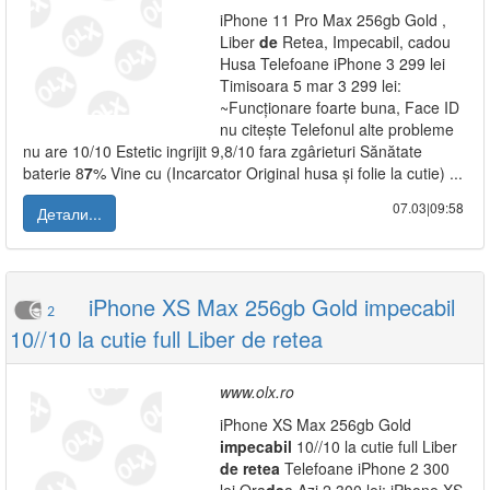
iPhone 11 Pro Max 256gb Gold ,
Liber
de
Retea, Impecabil, cadou
Husa Telefoane iPhone 3 299 lei
Timisoara 5 mar 3 299 lei:
~Funcționare foarte buna, Face ID
nu citește Telefonul alte probleme
nu are 10/10 Estetic ingrijit 9,8/10 fara zgârieturi Sănătate
baterie 8
7
% Vine cu (Incarcator Original husa și folie la cutie) ...
07.03|09:58
Детали...
iPhone XS Max 256gb Gold impecabil
2
10//10 la cutie full Liber de retea
www.olx.ro
iPhone XS Max 256gb Gold
impecabil
10//10 la cutie full Liber
de
retea
Telefoane iPhone 2 300