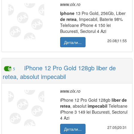
www.olx.ro
Iphone
13 Pro Gold, 256Gb, Liber
de
retea
, Impecabil, Baterie 98%
Telefoane iPhone 4 150 lei
Bucuresti, Sectorul 4 Azi
20.08|11:55
Детали...
iPhone 12 Pro Gold 128gb liber de
5
retea, absolut impecabil
www.olx.ro
iPhone 12 Pro Gold 128gb
liber
de
retea
, absolut
impecabil
Telefoane
iPhone 3 149 lei Bucuresti, Sectorul
4 Azi
27.05|20:31
Детали...