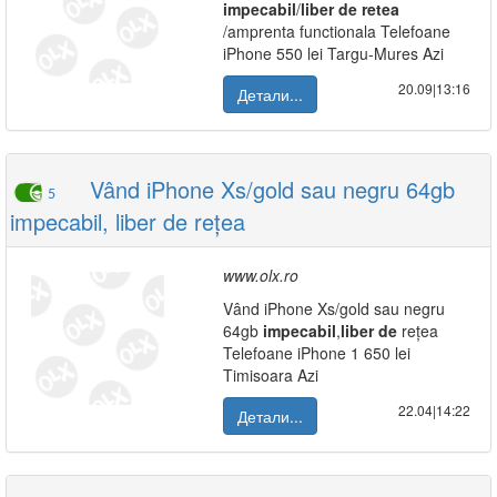
impecabil
/
liber
de
retea
/amprenta functionala Telefoane
iPhone 550 lei Targu-Mures Azi
20.09|13:16
Детали...
Vând iPhone Xs/gold sau negru 64gb
5
impecabil, liber de rețea
www.olx.ro
Vând iPhone Xs/gold sau negru
64gb
impecabil
,
liber
de
rețea
Telefoane iPhone 1 650 lei
Timisoara Azi
22.04|14:22
Детали...