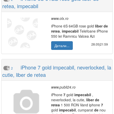
retea, impecabil
www.olx.ro
iPhone 6S 64GB rose gold
liber
de
retea
,
impecabil
Telefoane iPhone
550 lei Ramnicu Valcea Azi
28.05|21:59
Детали...
iPhone 7 gold impecabil, neverlocked, la
2
cutie, liber de retea
www.publi24.ro
iPhone
7
gold
impecabil
,
neverlocked, la cutie,
liber
de
retea
1 500 RON Vand iphone
7
gold
impecabil
, cumparat
de
nou