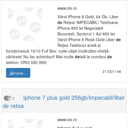
www.olx.ro
Vând iPhone 8 Gold, 64 Gb, Liber
de
Rețea! IMPECABIL! Telefoane
iPhone 850 lei Negociabil
Bucuresti, Sectorul 1 Azi 850 lei:
Vând iPhone 8 Rosé-Gold Liber
de
Rețea Telefonul arată și
funcționează 10/10 Full Box: cutie-căști-încărcător-cheiță-
cărticele! Nu fac schimburi! Mai multe
de
talii la numărul
de
telefon: 0
7
63 092 956!
21.02|11:46
Детали...
Iphone 7 plus gold 256gb/impecabil/liber
2
de retea
www.olx.ro