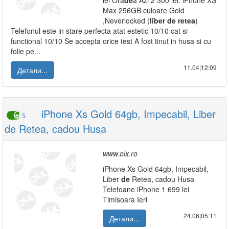
lei Ora
de
a Azi 2 300 lei: iPhone XS
Max 256GB culoare Gold
,Neverlocked (
liber
de
retea
)
Telefonul este in stare perfecta atat estetic 10/10 cat si
functional 10/10 Se accepta orice test A fost tinut in husa si cu
folie pe...
11.04|12:09
Детали...
iPhone Xs Gold 64gb, Impecabil, Liber
5
de Retea, cadou Husa
www.olx.ro
iPhone Xs Gold 64gb, Impecabil,
Liber
de
Retea, cadou Husa
Telefoane iPhone 1 699 lei
Timisoara Ieri
24.06|05:11
Детали...