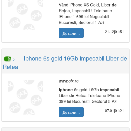
Vând iPhone XS Gold, Liber
de
Rețea, Impecabil ! Telefoane
iPhone 1 699 lei Negociabil
Bucuresti, Sectorul 1 Azi
21.12|01:51
Детали...
Iphone 6s gold 16Gb impecabil Liber de
5
Retea
www.olx.ro
Iphone
6s gold 16Gb
impecabil
Liber
de
Retea Telefoane iPhone
399 lei Bucuresti, Sectorul 5 Azi
07.01|01:21
Детали...