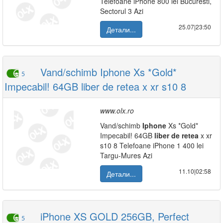
Telefoane iPhone 800 lei Bucuresti,
Sectorul 3 Azi
25.07|23:50
Детали...
Vand/schimb Iphone Xs *Gold*
5
Impecabil! 64GB liber de retea x xr s10 8
www.olx.ro
Vand/schimb
Iphone
Xs *Gold*
Impecabil! 64GB
liber
de
retea
x xr
s10 8 Telefoane iPhone 1 400 lei
Targu-Mures Azi
11.10|02:58
Детали...
iPhone XS GOLD 256GB, Perfect
5