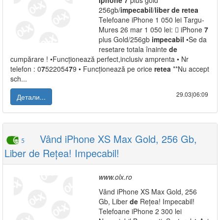
Iphone
7
plus gold
256gb/
impecabil
/
liber
de
retea
Telefoane iPhone 1 050 lei Targu-
Mures 26 mar 1 050 lei:  iPhone
7
plus Gold/256gb
impecabil
•Se da
resetare totala înainte
de
cumpărare ! •Funcționează perfect,inclusiv amprenta • Nr
telefon : 0
7
522054
7
9 • Funcționează pe orice
retea
**Nu accept
sch...
29.03|06:09
Детали...
Vând iPhone XS Max Gold, 256 Gb,
5
Liber de Rețea! Impecabil!
www.olx.ro
Vând iPhone XS Max Gold, 256
Gb, Liber
de
Rețea! Impecabil!
Telefoane iPhone 2 300 lei