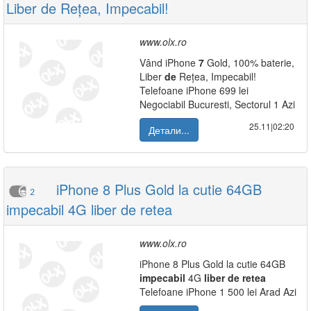
Liber de Rețea, Impecabil!
www.olx.ro
Vând iPhone
7
Gold, 100% baterie,
Liber
de
Rețea, Impecabil!
Telefoane iPhone 699 lei
Negociabil Bucuresti, Sectorul 1 Azi
25.11|02:20
Детали...
iPhone 8 Plus Gold la cutie 64GB
2
impecabil 4G liber de retea
www.olx.ro
iPhone 8 Plus Gold la cutie 64GB
impecabil
4G
liber
de
retea
Telefoane iPhone 1 500 lei Arad Azi