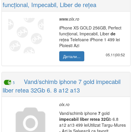
funcțional, Impecabil, Liber de rețea
www.olx.ro
iPhone XS GOLD 256GB, Perfect
funcțional, Impecabil, Liber
de
rețea Telefoane iPhone 1 499 lei
Ploiesti Azi
05.11|00:52
Детали...
Vand/schimb iphone 7 gold impecabil
5
liber retea 32Gb 6. 8 a12 a13
olx.ro
Vand/schimb iphone
7
gold
impecabil
liber
retea
32G
b 6.8
a12 a13 499 leiUtilizat Targu-Mures
- Azi la Salvează ca favorit