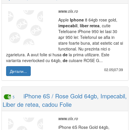
www.olx.ro
Apple
Iphone
8 64gb rose gold,
impecabil
,
liber
retea
, cutie
Telefoane iPhone 950 lei Iasi 30
apr 950 lei: Telefonul se afla in
stare foarte buna, atat estetic cat si
functional. Nu prezinta nici o
zgarietura. A avut folie si husa
de
la prima utilizare. Este
varianta neverlocked cu 64gb,
de
culoare ROSE G...
02.05|07:39
Детали...
iPhone 6S / Rose Gold 64gb, Impecabil,
5
Liber de retea, cadou Folie
www.olx.ro
iPhone 6S Rose Gold 64gb,