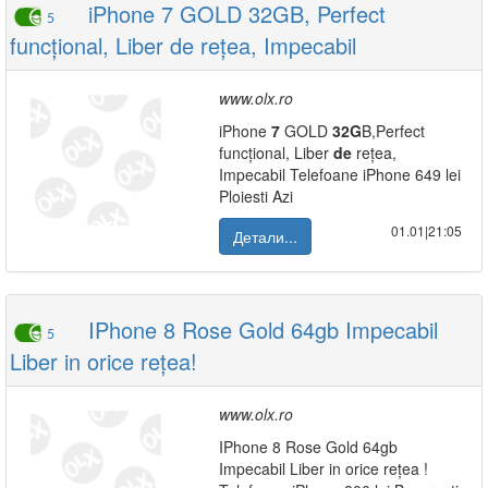
iPhone 7 GOLD 32GB, Perfect
5
funcțional, Liber de rețea, Impecabil
www.olx.ro
iPhone
7
GOLD
32G
B,Perfect
funcțional, Liber
de
rețea,
Impecabil Telefoane iPhone 649 lei
Ploiesti Azi
01.01|21:05
Детали...
IPhone 8 Rose Gold 64gb Impecabil
5
Liber in orice rețea!
www.olx.ro
IPhone 8 Rose Gold 64gb
Impecabil Liber in orice rețea !