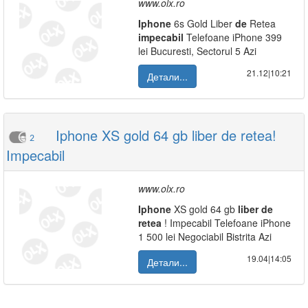
www.olx.ro
Iphone
6s Gold Liber
de
Retea
impecabil
Telefoane iPhone 399
lei Bucuresti, Sectorul 5 Azi
21.12|10:21
Детали...
Iphone XS gold 64 gb liber de retea!
2
Impecabil
www.olx.ro
Iphone
XS gold 64 gb
liber
de
retea
! Impecabil Telefoane iPhone
1 500 lei Negociabil Bistrita Azi
19.04|14:05
Детали...