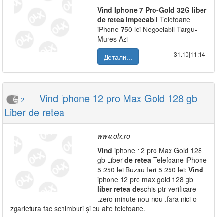
Vind
Iphone
7
Pro-Gold
32G
liber
de
retea
impecabil
Telefoane
iPhone
7
50 lei Negociabil Targu-
Mures Azi
31.10|11:14
Детали...
Vind iphone 12 pro Max Gold 128 gb
2
Liber de retea
www.olx.ro
Vind
iphone 12 pro Max Gold 128
gb Liber
de
retea
Telefoane iPhone
5 250 lei Buzau Ieri 5 250 lei:
Vind
iphone 12 pro max gold 128 gb
liber
retea
de
schis ptr verificare
.zero minute nou nou .fara nici o
zgarietura fac schimburi și cu alte telefoane.