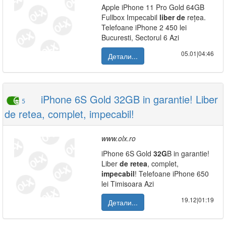
Apple iPhone 11 Pro Gold 64GB
Fullbox Impecabil
liber
de
rețea.
Telefoane iPhone 2 450 lei
Bucuresti, Sectorul 6 Azi
05.01|04:46
Детали...
iPhone 6S Gold 32GB in garantie! Liber
5
de retea, complet, impecabil!
www.olx.ro
iPhone 6S Gold
32G
B in garantie!
Liber
de
retea
, complet,
impecabil
! Telefoane iPhone 650
lei Timisoara Azi
19.12|01:19
Детали...