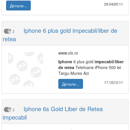
29.04|00:11
Детали...
Iphone 6 plus gold impecabil/liber de
2
retea
www.olx.ro
Iphone
6 plus gold
impecabil
/
liber
de
retea
Telefoane iPhone 500 lei
Targu-Mures Azi
17.10|12:11
Детали...
Iphone 6s Gold Liber de Retea
2
impecabil