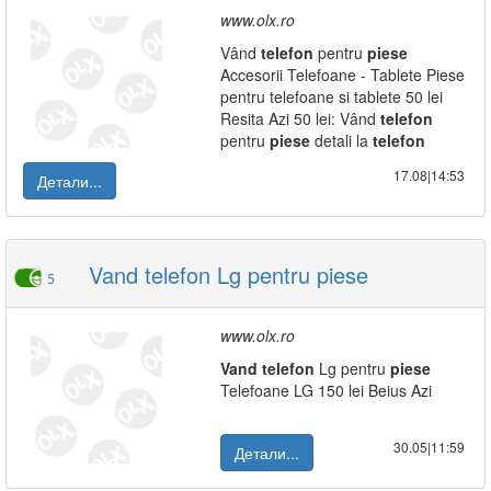
www.olx.ro
Vând
telefon
pentru
piese
Accesorii Telefoane - Tablete Piese
pentru telefoane si tablete 50 lei
Resita Azi 50 lei: Vând
telefon
pentru
piese
detali la
telefon
17.08|14:53
Детали...
Vand telefon Lg pentru piese
5
www.olx.ro
Vand
telefon
Lg pentru
piese
Telefoane LG 150 lei Beius Azi
30.05|11:59
Детали...