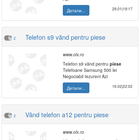
29.01|19:17
Детали...
Telefon s9 vănd pentru piese
2
www.olx.ro
Telefon s9 vănd pentru
piese
Telefoane Samsung 500 lei
Negociabil Iezureni Azi
16.02|22:02
Детали...
Vând telefon a12 pentru piese
2
www.olx.ro