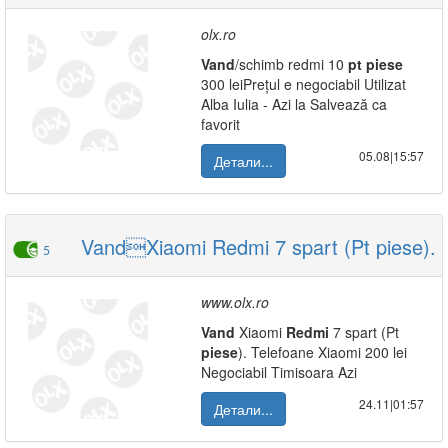
olx.ro
Vand
/schimb redmi 10
pt
piese
300 leiPrețul e negociabil Utilizat
Alba Iulia - Azi la Salvează ca
favorit
05.08|15:57
Детали...
VandXiaomi Redmi 7 spart (Pt piese).
5
www.olx.ro
Vand
Xiaomi
Redmi
7 spart (Pt
piese
). Telefoane Xiaomi 200 lei
Negociabil Timisoara Azi
24.11|01:57
Детали...