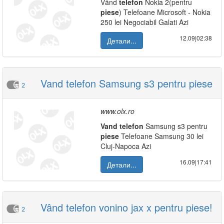
Vând
telefon
Nokia 2(pentru
piese
) Telefoane Microsoft - Nokia
250 lei Negociabil Galati Azi
12.09|02:38
Детали...
Vand telefon Samsung s3 pentru piese
2
www.olx.ro
Vand
telefon
Samsung s3 pentru
piese
Telefoane Samsung 30 lei
Cluj-Napoca Azi
16.09|17:41
Детали...
Vând telefon vonino jax x pentru piese!
2