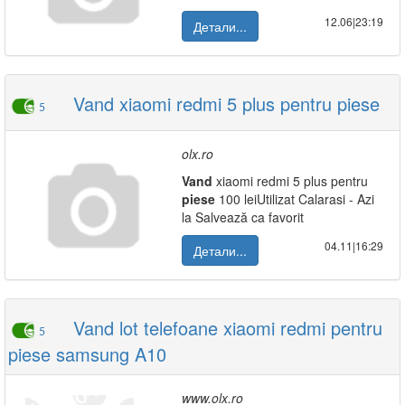
12.06|23:19
Детали...
Vand xiaomi redmi 5 plus pentru piese
5
olx.ro
Vand
xiaomi redmi 5 plus pentru
piese
100 leiUtilizat Calarasi - Azi
la Salvează ca favorit
04.11|16:29
Детали...
Vand lot telefoane xiaomi redmi pentru
5
piese samsung A10
www.olx.ro