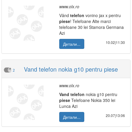
www.olx.ro
Vând
telefon
vonino jax x pentru
piese
! Telefoane Alte marci
telefoane 30 lei Stamora Germana
Azi
10.02|11:30
Детали...
Vand telefon nokia g10 pentru piese
2
www.olx.ro
Vand
telefon
nokia g10 pentru
piese
Telefoane Nokia 350 lei
Lunca Azi
20.07|13:06
Детали...