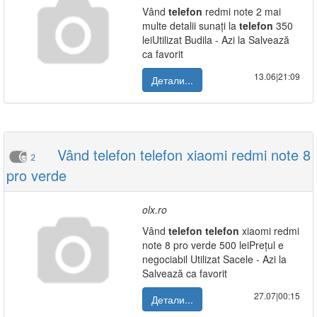
Vând
telefon
redmi note 2 mai
multe detalii sunați la
telefon
350
leiUtilizat Budila - Azi la Salvează
ca favorit
13.06|21:09
Детали...
Vând telefon telefon xiaomi redmi note 8
2
pro verde
olx.ro
Vând
telefon
telefon
xiaomi redmi
note 8 pro verde 500 leiPrețul e
negociabil Utilizat Sacele - Azi la
Salvează ca favorit
27.07|00:15
Детали...