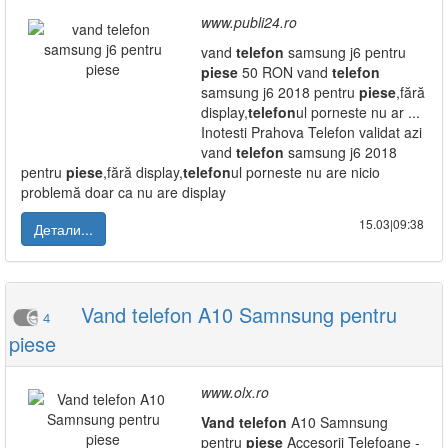
www.publi24.ro
vand
telefon
samsung j6 pentru
piese
50 RON vand
telefon
samsung j6 2018 pentru
piese
,fără
display,
telefon
ul porneste nu ar ...
Inotesti Prahova Telefon validat azi
vand
telefon
samsung j6 2018
pentru
piese
,fără display,
telefon
ul porneste nu are nicio
problemă doar ca nu are display
15.03|09:38
Детали...
Vand telefon A10 Samnsung pentru
4
piese
www.olx.ro
Vand
telefon
A10 Samnsung
pentru
piese
Accesorii Telefoane -