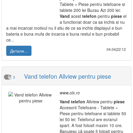
Tablete » Piese pentru telefoane si
tablete 200 lei Buzau Azi 200 lei:
Vand
acest
telefon
pentru
piese
el
a functionat doar ca sa inchis si nu
a mai incarcat motivul nu il stiu de ce sa inchis displayul e bun
bateria e buna mufa de incarca e buna restul e bun probabil
ce...
04.04|22:12
Детали...
Vand telefon Allview pentru piese
3
www.olx.ro
Vand
telefon
Allview pentru
piese
Accesorii Telefoane - Tablete »
Piese pentru telefoane si tablete 50
lei 50 lei: Telefonul are ecranul
spart. A fost folosit maxim 10 ore.
Banuiesc că poate fi folosit pentru