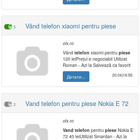
Vând telefon xiaomi pentru piese
5
olx.ro
Vând
telefon
xiaomi pentru
piese
120 leiPrețul e negociabil Utilizat
Roman - Azi la Salvează ca favorit
20.04|16:56
Детали...
Vand telefon pentru piese Nokia E 72
2
olx.ro
Vand
telefon
pentru
piese
Nokia E
72 40 leiUtilizat Smardan - Azi la