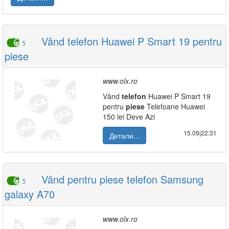
Vând telefon Huawei P Smart 19 pentru
5
piese
www.olx.ro
Vând
telefon
Huawei P Smart 19
pentru
piese
Telefoane Huawei
150 lei Deve Azi
15.09|22:31
Детали...
Vând pentru piese telefon Samsung
5
galaxy A70
www.olx.ro