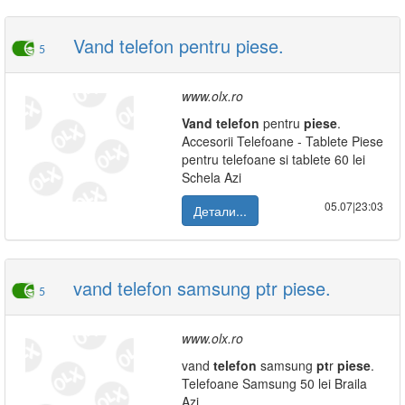
Vand telefon pentru piese.
5
www.olx.ro
Vand
telefon
pentru
piese
.
Accesorii Telefoane - Tablete Piese
pentru telefoane si tablete 60 lei
Schela Azi
05.07|23:03
Детали...
vand telefon samsung ptr piese.
5
www.olx.ro
vand
telefon
samsung
pt
r
piese
.
Telefoane Samsung 50 lei Braila
Azi