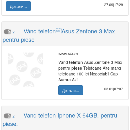
27.09|17:29
Детали...
Vând telefonAsus Zenfone 3 Max
2
pentru piese
www.olx.ro
Vând
telefon
Asus Zenfone 3 Max
pentru
piese
Telefoane Alte marci
telefoane 100 lei Negociabil Cap
Aurora Azi
03.01|07:07
Детали...
Vand telefon Iphone X 64GB, pentru
2
piese.