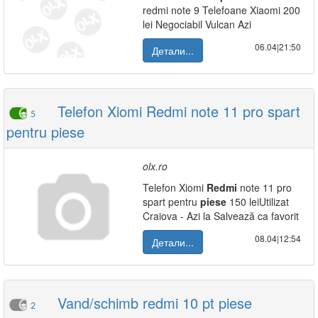
redmi note 9 Telefoane Xiaomi 200
lei Negociabil Vulcan Azi
06.04|21:50
Детали...
Telefon Xiomi Redmi note 11 pro spart
5
pentru piese
olx.ro
Telefon Xiomi
Redmi
note 11 pro
spart pentru
piese
150 leiUtilizat
Craiova - Azi la Salvează ca favorit
08.04|12:54
Детали...
Vand/schimb redmi 10 pt piese
2