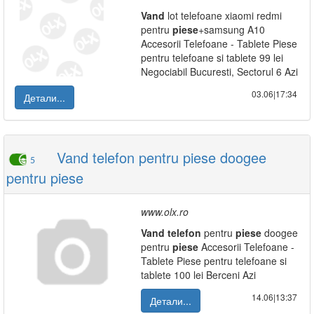
Vand
lot telefoane xiaomi redmi
pentru
piese
+samsung A10
Accesorii Telefoane - Tablete Piese
pentru telefoane si tablete 99 lei
Negociabil Bucuresti, Sectorul 6 Azi
03.06|17:34
Детали...
Vand telefon pentru piese doogee
5
pentru piese
www.olx.ro
Vand
telefon
pentru
piese
doogee
pentru
piese
Accesorii Telefoane -
Tablete Piese pentru telefoane si
tablete 100 lei Berceni Azi
14.06|13:37
Детали...