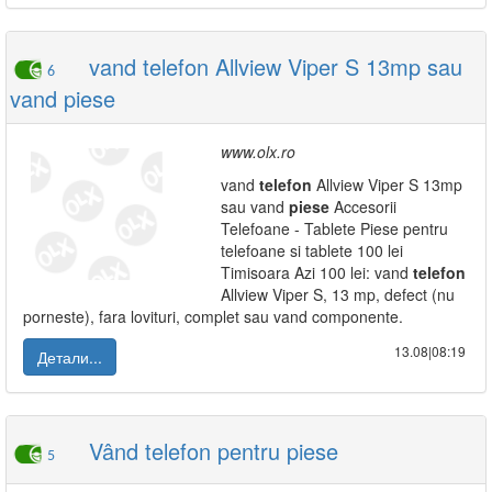
vand telefon Allview Viper S 13mp sau
6
vand piese
www.olx.ro
vand
telefon
Allview Viper S 13mp
sau vand
piese
Accesorii
Telefoane - Tablete Piese pentru
telefoane si tablete 100 lei
Timisoara Azi 100 lei: vand
telefon
Allview Viper S, 13 mp, defect (nu
porneste), fara lovituri, complet sau vand componente.
13.08|08:19
Детали...
Vând telefon pentru piese
5