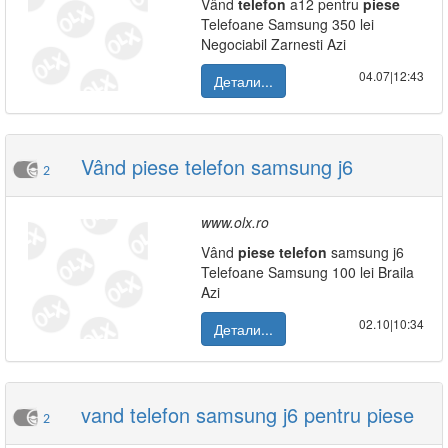
Vând
telefon
a12 pentru
piese
Telefoane Samsung 350 lei
Negociabil Zarnesti Azi
04.07|12:43
Детали...
Vând piese telefon samsung j6
2
www.olx.ro
Vând
piese
telefon
samsung j6
Telefoane Samsung 100 lei Braila
Azi
02.10|10:34
Детали...
vand telefon samsung j6 pentru piese
2