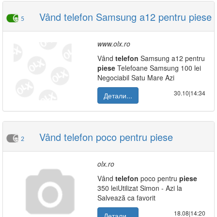
Vând telefon Samsung a12 pentru piese
5
www.olx.ro
Vând
telefon
Samsung a12 pentru
piese
Telefoane Samsung 100 lei
Negociabil Satu Mare Azi
30.10|14:34
Детали...
Vând telefon poco pentru piese
2
olx.ro
Vând
telefon
poco pentru
piese
350 leiUtilizat Simon - Azi la
Salvează ca favorit
18.08|14:20
Детали...