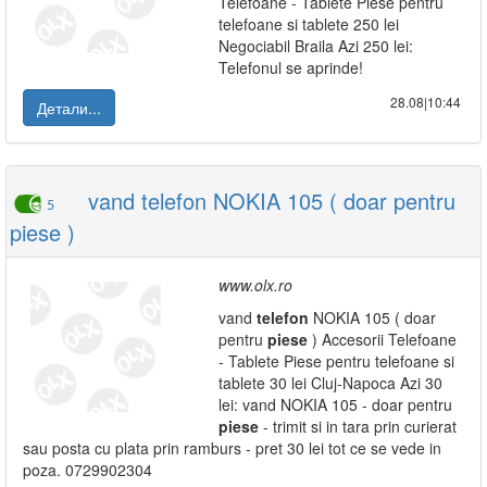
Telefoane - Tablete Piese pentru
telefoane si tablete 250 lei
Negociabil Braila Azi 250 lei:
Telefonul se aprinde!
28.08|10:44
Детали...
vand telefon NOKIA 105 ( doar pentru
5
piese )
www.olx.ro
vand
telefon
NOKIA 105 ( doar
pentru
piese
) Accesorii Telefoane
- Tablete Piese pentru telefoane si
tablete 30 lei Cluj-Napoca Azi 30
lei: vand NOKIA 105 - doar pentru
piese
- trimit si in tara prin curierat
sau posta cu plata prin ramburs - pret 30 lei tot ce se vede in
poza. 0729902304