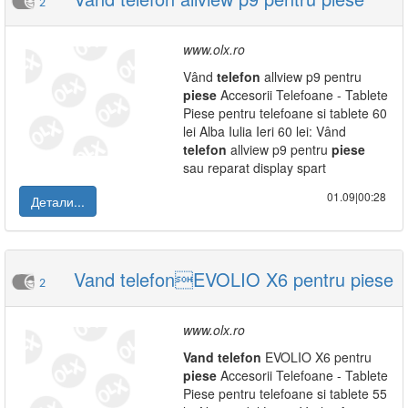
2
www.olx.ro
Vând
telefon
allview p9 pentru
piese
Accesorii Telefoane - Tablete
Piese pentru telefoane si tablete 60
lei Alba Iulia Ieri 60 lei: Vând
telefon
allview p9 pentru
piese
sau reparat display spart
01.09|00:28
Детали...
Vand telefonEVOLIO X6 pentru piese
2
www.olx.ro
Vand
telefon
EVOLIO X6 pentru
piese
Accesorii Telefoane - Tablete
Piese pentru telefoane si tablete 55