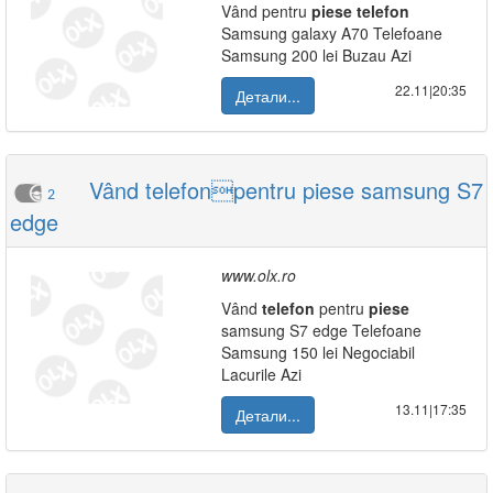
Vând pentru
piese
telefon
Samsung galaxy A70 Telefoane
Samsung 200 lei Buzau Azi
22.11|20:35
Детали...
Vând telefonpentru piese samsung S7
2
edge
www.olx.ro
Vând
telefon
pentru
piese
samsung S7 edge Telefoane
Samsung 150 lei Negociabil
Lacurile Azi
13.11|17:35
Детали...