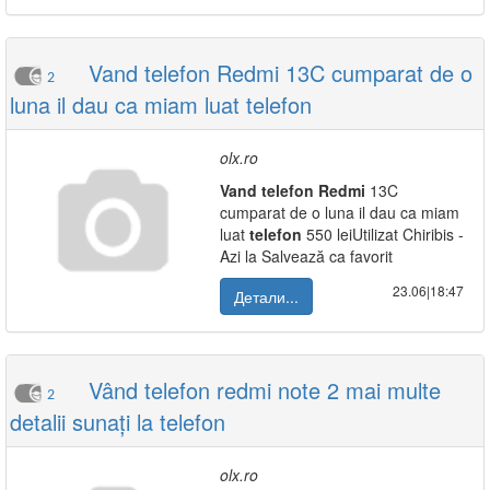
Vand telefon Redmi 13C cumparat de o
2
luna il dau ca miam luat telefon
olx.ro
Vand
telefon
Redmi
13C
cumparat de o luna il dau ca miam
luat
telefon
550 leiUtilizat Chiribis -
Azi la Salvează ca favorit
23.06|18:47
Детали...
Vând telefon redmi note 2 mai multe
2
detalii sunați la telefon
olx.ro