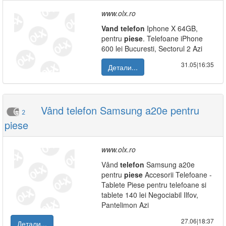
www.olx.ro
Vand
telefon
Iphone X 64GB,
pentru
piese
. Telefoane iPhone
600 lei Bucuresti, Sectorul 2 Azi
31.05|16:35
Детали...
Vând telefon Samsung a20e pentru
2
piese
www.olx.ro
Vând
telefon
Samsung a20e
pentru
piese
Accesorii Telefoane -
Tablete Piese pentru telefoane si
tablete 140 lei Negociabil Ilfov,
Pantelimon Azi
27.06|18:37
Детали...