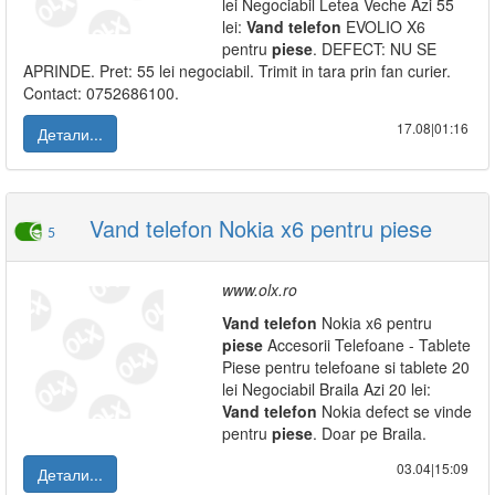
lei Negociabil Letea Veche Azi 55
lei:
Vand
telefon
EVOLIO X6
pentru
piese
. DEFECT: NU SE
APRINDE. Pret: 55 lei negociabil. Trimit in tara prin fan curier.
Contact: 0752686100.
17.08|01:16
Детали...
Vand telefon Nokia x6 pentru piese
5
www.olx.ro
Vand
telefon
Nokia x6 pentru
piese
Accesorii Telefoane - Tablete
Piese pentru telefoane si tablete 20
lei Negociabil Braila Azi 20 lei:
Vand
telefon
Nokia defect se vinde
pentru
piese
. Doar pe Braila.
03.04|15:09
Детали...