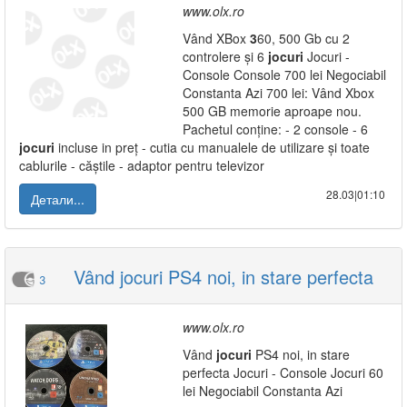
www.olx.ro
Vând XBox
3
60, 500 Gb cu 2
controlere și 6
jocuri
Jocuri -
Console Console 700 lei Negociabil
Constanta Azi 700 lei: Vând Xbox
500 GB memorie aproape nou.
Pachetul conține: - 2 console - 6
jocuri
incluse in preț - cutia cu manualele de utilizare și toate
cablurile - căștile - adaptor pentru televizor
28.03|01:10
Детали...
Vând jocuri PS4 noi, in stare perfecta
3
www.olx.ro
Vând
jocuri
PS4 noi, in stare
perfecta Jocuri - Console Jocuri 60
lei Negociabil Constanta Azi