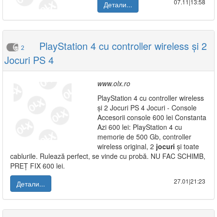
07.11|13:58
Детали...
PlayStation 4 cu controller wireless și 2
2
Jocuri PS 4
www.olx.ro
PlayStation 4 cu controller wireless
și 2 Jocuri PS 4 Jocuri - Console
Accesorii console 600 lei Constanta
Azi 600 lei: PlayStation 4 cu
memorie de 500 Gb, controller
wireless original, 2
jocuri
și toate
cablurile. Rulează perfect, se vinde cu probă. NU FAC SCHIMB,
PREȚ FIX 600 lei.
27.01|21:23
Детали...