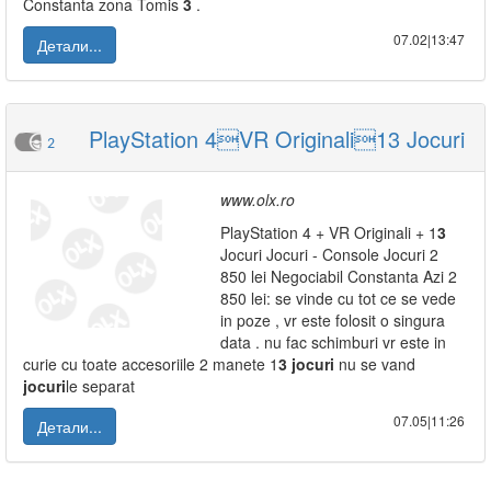
Constanta zona Tomis
3
.
07.02|13:47
Детали...
PlayStation 4VR Originali13 Jocuri
2
www.olx.ro
PlayStation 4 + VR Originali + 1
3
Jocuri Jocuri - Console Jocuri 2
850 lei Negociabil Constanta Azi 2
850 lei: se vinde cu tot ce se vede
in poze , vr este folosit o singura
data . nu fac schimburi vr este in
curie cu toate accesoriile 2 manete 1
3
jocuri
nu se vand
jocuri
le separat
07.05|11:26
Детали...