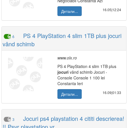
Negociabil Constanta Azi
16.05|12:24
Детали...
PS 4 PlayStation 4 slim 1TB plus jocuri
6
vând schimb
www.olx.ro
PS 4 PlayStation 4 slim 1TB plus
jocuri
vând schimb Jocuri -
Console Console 1 100 lei
Constanta Ieri
16.09|01:33
Детали...
Jocuri ps4 playstation 4 cititi descrierea!
3
!! Psvr playstation vr