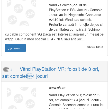
Vând - Schimb
jocuri
de
PlayStation 2 PS2 Jocuri - Console
Jocuri
3
0 lei Negociabil Constanta
Azi
3
0 lei: Vând sau schimb.
Preturile variază in funcție de joc si
de cantitatea cumpărată. Schimb
cu cablu component YG Daca esti interesat lăsâ-mi un mesaj pe
wapp. Caut in mod special GTA - NFS sau alte joc...
06.04|13:35
Детали...
Vând PlayStation VR; folosit de 3 ori,
2
set complet4 jocuri
www.olx.ro
Vând PlayStation VR; folosit de
3
ori, set complet + 4
jocuri
Jocuri -
Console Accesorii console 1 050 lei