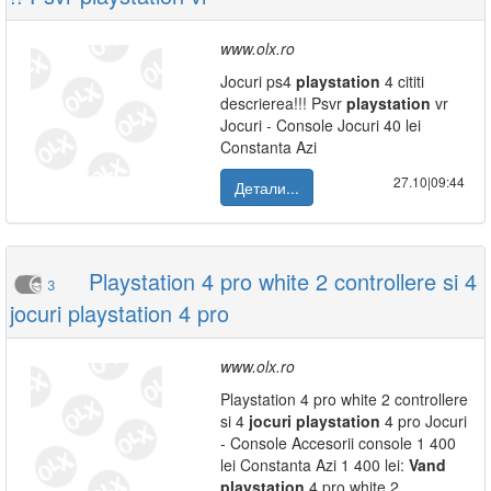
www.olx.ro
Jocuri ps4
playstation
4 cititi
descrierea!!! Psvr
playstation
vr
Jocuri - Console Jocuri 40 lei
Constanta Azi
27.10|09:44
Детали...
Playstation 4 pro white 2 controllere si 4
3
jocuri playstation 4 pro
www.olx.ro
Playstation 4 pro white 2 controllere
si 4
jocuri
playstation
4 pro Jocuri
- Console Accesorii console 1 400
lei Constanta Azi 1 400 lei:
Vand
playstation
4 pro white 2