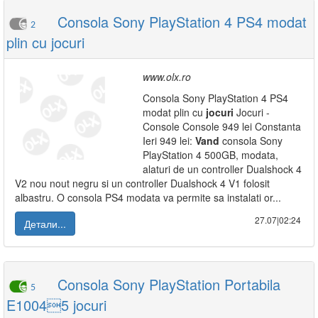
Consola Sony PlayStation 4 PS4 modat
2
plin cu jocuri
www.olx.ro
Consola Sony PlayStation 4 PS4
modat plin cu
jocuri
Jocuri -
Console Console 949 lei Constanta
Ieri 949 lei:
Vand
consola Sony
PlayStation 4 500GB, modata,
alaturi de un controller Dualshock 4
V2 nou nout negru si un controller Dualshock 4 V1 folosit
albastru. O consola PS4 modata va permite sa instalati or...
27.07|02:24
Детали...
Consola Sony PlayStation Portabila
5
E10045 jocuri