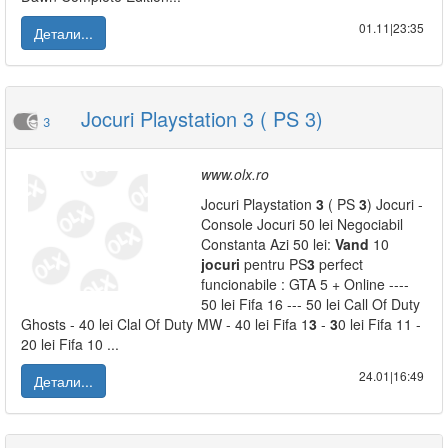
01.11|23:35
Детали...
Jocuri Playstation 3 ( PS 3)
3
www.olx.ro
Jocuri Playstation
3
( PS
3
) Jocuri -
Console Jocuri 50 lei Negociabil
Constanta Azi 50 lei:
Vand
10
jocuri
pentru PS
3
perfect
funcionabile : GTA 5 + Online ----
50 lei Fifa 16 --- 50 lei Call Of Duty
Ghosts - 40 lei Clal Of Duty MW - 40 lei Fifa 1
3
-
3
0 lei Fifa 11 -
20 lei Fifa 10 ...
24.01|16:49
Детали...