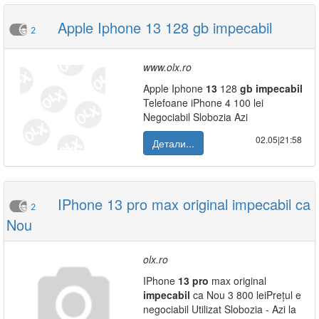
Apple Iphone 13 128 gb impecabil
2
www.olx.ro
Apple Iphone
13
128
gb
impecabil
Telefoane iPhone 4 100 lei
Negociabil Slobozia Azi
02.05|21:58
Детали...
IPhone 13 pro max original impecabil ca
2
Nou
olx.ro
IPhone
13
pro
max original
impecabil
ca Nou 3 800 leiPrețul e
negociabil Utilizat Slobozia - Azi la