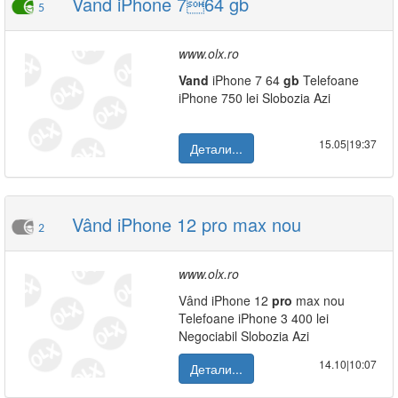
Vand iPhone 764 gb
5
www.olx.ro
Vand
iPhone 7 64
gb
Telefoane
iPhone 750 lei Slobozia Azi
15.05|19:37
Детали...
Vând iPhone 12 pro max nou
2
www.olx.ro
Vând iPhone 12
pro
max nou
Telefoane iPhone 3 400 lei
Negociabil Slobozia Azi
14.10|10:07
Детали...