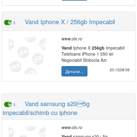
Vand Iphone X / 256gb Impecabil
5
www.olx.ro
Vand
Iphone X
256
gb
Impecabil
Telefoane iPhone 1 550 lei
Negociabil Slobozia Azi
20.10|08:56
Детали...
Vand samsung s205g
5
impecabil/schimb cu iphone
www.olx.ro
Vand
samsung s20+ 5g