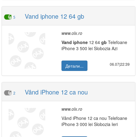
Vand iphone 12 64 gb
5
www.olx.ro
Vand
iphone
12 64
gb
Telefoane
iPhone 3 500 lei Slobozia Azi
06.07|22:39
Детали...
Vând iPhone 12 ca nou
2
www.olx.ro
Vând iPhone 12 ca nou Telefoane
iPhone 3 000 lei Slobozia Ieri