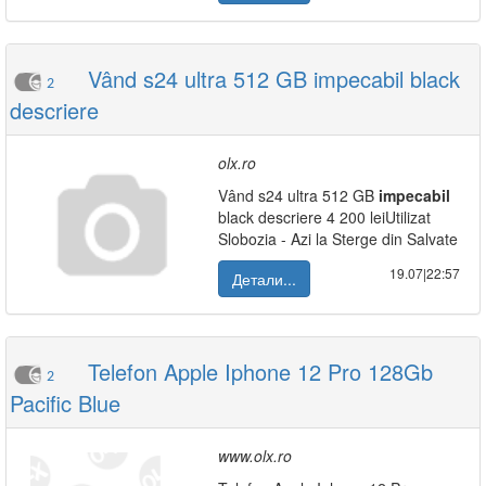
Vând s24 ultra 512 GB impecabil black
2
descriere
olx.ro
Vând s24 ultra 512 GB
impecabil
black descriere 4 200 leiUtilizat
Slobozia - Azi la Sterge din Salvate
19.07|22:57
Детали...
Telefon Apple Iphone 12 Pro 128Gb
2
Pacific Blue
www.olx.ro