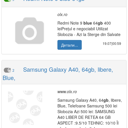
olx.ro
Redmi Note 9
blue
64
gb
400
leiPrețul e negociabil Utilizat
Slobozia - Azi la Sterge din Salvate
19.07|00:59
Детали...
Samsung Galaxy A40, 64gb, libere,
2
Blue,
www.olx.ro
Samsung Galaxy A40, 64
gb
, libere,
Blue, Telefoane Samsung 500 lei
Slobozia Azi 500 lei: SAMSUNG
A40 LIBER DE RETEA 64 GB
ASPECT :9.5/10 TEHNIC: 10/10 Îl