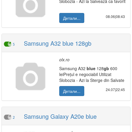
Slobozia - Azi la Salvează ca favorit
08.06|08:43
Детали...
Samsung A32 blue 128gb
5
olx.ro
Samsung A32
blue
128
gb
600
leiPrețul e negociabil Utilizat
Slobozia - Azi la Sterge din Salvate
24.07|22:45
Детали...
Samsung Galaxy A20e blue
2