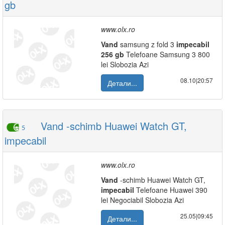
gb
www.olx.ro
Vand
samsung z fold 3
impecabil
256
gb
Telefoane Samsung 3 800
lei Slobozia Azi
08.10|20:57
Детали...
Vand -schimb Huawei Watch GT,
5
impecabil
www.olx.ro
Vand
-schimb Huawei Watch GT,
impecabil
Telefoane Huawei 390
lei Negociabil Slobozia Azi
25.05|09:45
Детали...