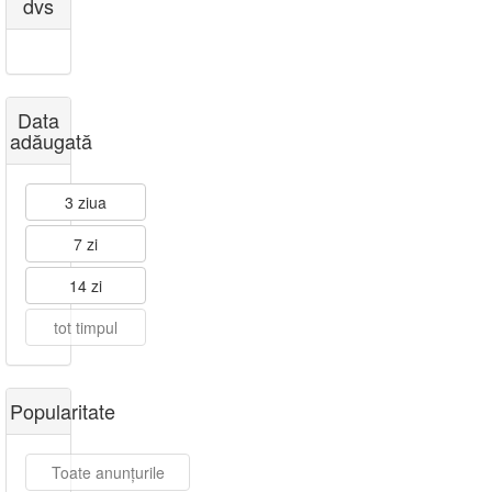
dvs
Data
adăugată
3 ziua
7 zi
14 zi
tot timpul
Popularitate
Toate anunțurile