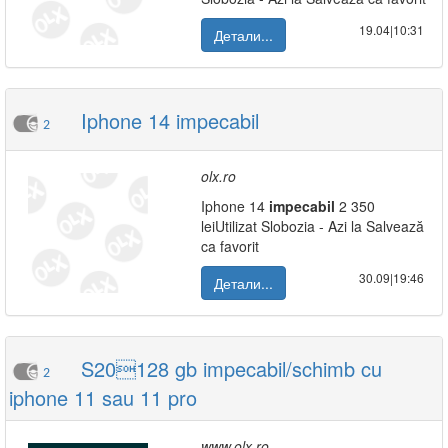
19.04|10:31
Детали...
Iphone 14 impecabil
2
olx.ro
Iphone 14
impecabil
2 350
leiUtilizat Slobozia - Azi la Salvează
ca favorit
30.09|19:46
Детали...
S20128 gb impecabil/schimb cu
2
iphone 11 sau 11 pro
www.olx.ro