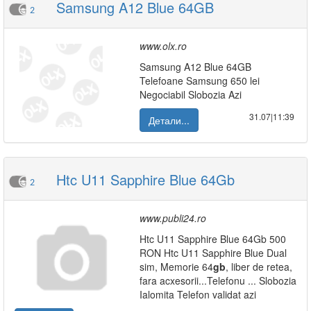
Samsung A12 Blue 64GB
2
www.olx.ro
Samsung A12 Blue 64GB
Telefoane Samsung 650 lei
Negociabil Slobozia Azi
31.07|11:39
Детали...
Htc U11 Sapphire Blue 64Gb
2
www.publi24.ro
Htc U11 Sapphire Blue 64Gb 500
RON Htc U11 Sapphire Blue Dual
sim, Memorie 64
gb
, liber de retea,
fara acxesorii...Telefonu ... Slobozia
Ialomita Telefon validat azi