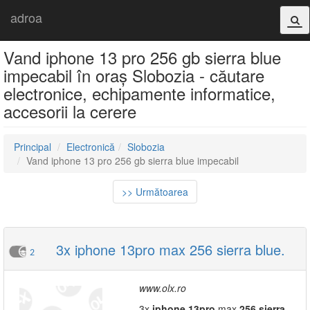
adroa
Vand iphone 13 pro 256 gb sierra blue
impecabil în oraș Slobozia - căutare
electronice, echipamente informatice,
accesorii la cerere
Principal
Electronică
Slobozia
Vand iphone 13 pro 256 gb sierra blue impecabil
>> Următoarea
3x iphone 13pro max 256 sierra blue.
2
www.olx.ro
3x
iphone
13
pro
max
256
sierra