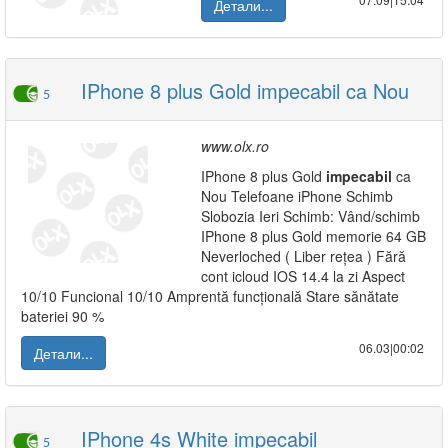
Детали...
IPhone 8 plus Gold impecabil ca Nou
5
www.olx.ro
IPhone 8 plus Gold
impecabil
ca
Nou Telefoane iPhone Schimb
Slobozia Ieri Schimb: Vând/schimb
IPhone 8 plus Gold memorie 64 GB
Neverloched ( Liber rețea ) Fără
cont icloud IOS 14.4 la zi Aspect
10/10 Funcional 10/10 Amprentă funcțională Stare sănătate
bateriei 90 %
06.03|00:02
Детали...
IPhone 4s White impecabil
5