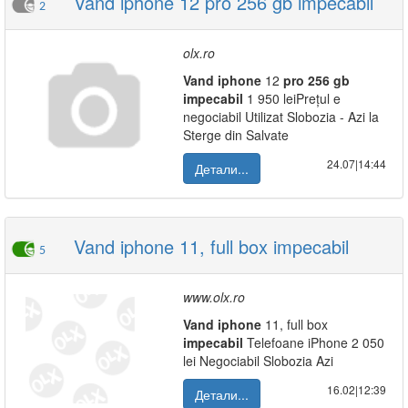
Vand iphone 12 pro 256 gb impecabil
2
olx.ro
Vand
iphone
12
pro
256
gb
impecabil
1 950 leiPrețul e
negociabil Utilizat Slobozia - Azi la
Sterge din Salvate
24.07|14:44
Детали...
Vand iphone 11, full box impecabil
5
www.olx.ro
Vand
iphone
11, full box
impecabil
Telefoane iPhone 2 050
lei Negociabil Slobozia Azi
16.02|12:39
Детали...