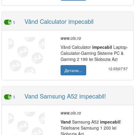
Vând Calculator impecabil
5
www.olx.ro
Vând Calculator
impecabil
Laptop-
Calculator-Gaming Sisteme PC &
Gaming 2 199 lei Slobozia Azi
12.03|07:57
Детали...
Vand Samsung A52 impecabil!
5
www.olx.ro
Vand
Samsung A52
impecabil
!
Telefoane Samsung 1 200 lei
Slobozia Azi