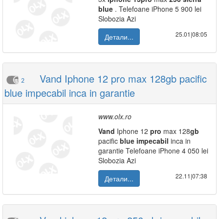
blue
. Telefoane iPhone 5 900 lei
Slobozia Azi
25.01|08:05
Детали...
Vand Iphone 12 pro max 128gb pacific
2
blue impecabil inca in garantie
www.olx.ro
Vand
Iphone 12
pro
max 128
gb
pacific
blue
impecabil
inca in
garantie Telefoane iPhone 4 050 lei
Slobozia Azi
22.11|07:38
Детали...