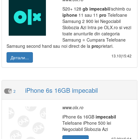
S20+ 128
gb
impecabil
/schimb cu
iphone
11 sau 11
pro
Telefoane
Samsung 2 900 lei Negociabil
Slobozia Azi Intra pe OLX.ro si vezi
toate anunturile din categoria
Samsung ⭐ Cumpara Telefoane
Samsung second hand sau noi direct de la
pro
prietari.
13.10|15:42
Детали...
iPhone 6s 16GB impecabil
2
www.olx.ro
iPhone 6s 16GB
impecabil
Telefoane iPhone 500 lei
Negociabil Slobozia Azi
07.09|15:04