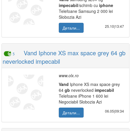
impecabil
/schimb cu
iphone
Telefoane Samsung 2 000 lei
Slobozia Azi
25.10|13:47
Детали...
Vand Iphone XS max space grey 64 gb
5
neverlocked impecabil
www.olx.ro
Vand
Iphone XS max space grey
64
gb
neverlocked
impecabil
Telefoane iPhone 1 600 lei
Negociabil Slobozia Azi
06.05|09:34
Детали...