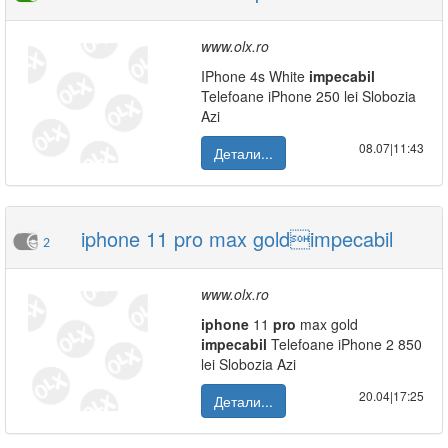
www.olx.ro
IPhone 4s White
impecabil
Telefoane iPhone 250 lei Slobozia
Azi
08.07|11:43
Детали...
iphone 11 pro max goldimpecabil
2
www.olx.ro
iphone
11
pro
max gold
impecabil
Telefoane iPhone 2 850
lei Slobozia Azi
20.04|17:25
Детали...