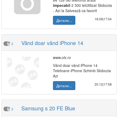
84 128 Gb telefonul arata
impecabil
2 300 leiUtilizat Slobozia
- Azi la Salvează ca favorit
18.09|17:04
Детали...
Vând doar vând iPhone 14
2
www.olx.ro
Vând doar vând iPhone 14
Telefoane iPhone Schimb Slobozia
Azi
20.12|17:58
Детали...
Samsung s 20 FE Blue
2