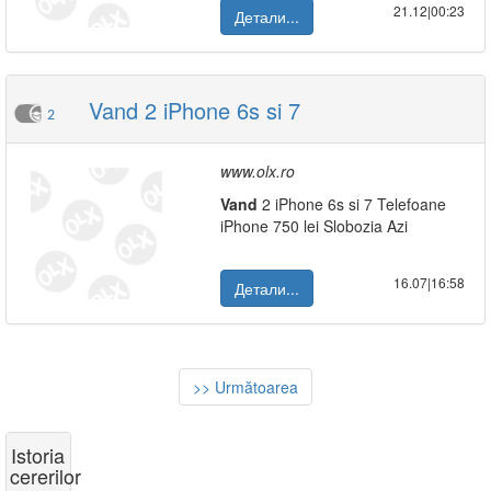
21.12|00:23
Детали...
Vand 2 iPhone 6s si 7
2
www.olx.ro
Vand
2 iPhone 6s si 7 Telefoane
iPhone 750 lei Slobozia Azi
16.07|16:58
Детали...
>> Următoarea
Istoria
cererilor