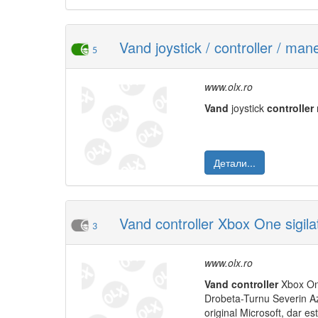
Vand joystick / controller / man
5
www.olx.ro
Vand
joystick
controller
Детали...
Vand controller Xbox One sigila
3
www.olx.ro
Vand
controller
Xbox One
Drobeta-Turnu Severin Az
original Microsoft, dar e