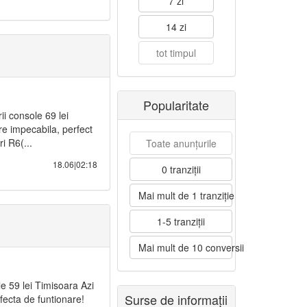
7 zi
14 zi
tot timpul
Popularitate
i console 69 lei
re impecabila, perfect
i R6(...
Toate anunțurile
18.06|02:18
0 tranziții
Mai mult de 1 tranziție
1-5 tranziții
Mai mult de 10 conversii
e 59 lei Timisoara Azi
Surse de informații
fecta de funtionare!