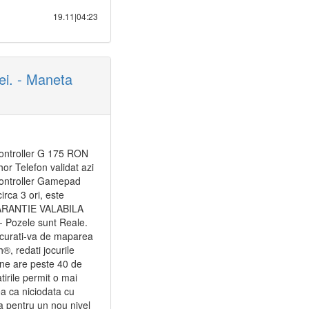
19.11|04:23
i. - Maneta
ontroller G 175 RON
or Telefon validat azi
Controller Gamepad
rca 3 ori, este
GARANTIE VALABILA
 - Pozele sunt Reale.
Bucurati-va de maparea
, redati jocurile
One are peste 40 de
tirile permit o mai
nea ca niciodata cu
a pentru un nou nivel