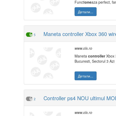
Functi
one
aza perfect, fa
Детали...
Maneta controller Xbox 360 wire
5
www.olx.ro
Maneta
controller
Xbox
Bucuresti, Sectorul 3 Azi
Детали...
Controller ps4 NOU ultimul M
2
www.olx.ro