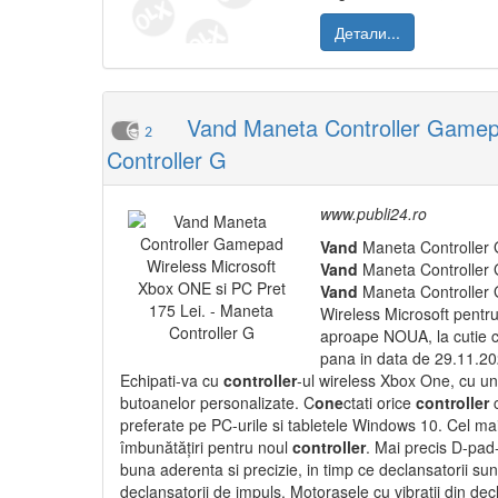
Детали...
Vand Maneta Controller Gamepa
2
Controller G
www.publi24.ro
Vand
Maneta Controller 
Vand
Maneta Controller G
Vand
Maneta Controller 
Wireless Microsoft pentru
aproape NOUA, la cutie
pana in data de 29.11.2021
Echipati-va cu
controller
-ul wireless Xbox One, cu un
butoanelor personalizate. C
one
ctati orice
controller
c
preferate pe PC-urile si tabletele Windows 10. Cel 
îmbunătățiri pentru noul
controller
. Mai precis D-pad-
buna aderenta si precizie, in timp ce declansatorii sunt
declansatorii de impuls. Motorasele cu vibratii din de