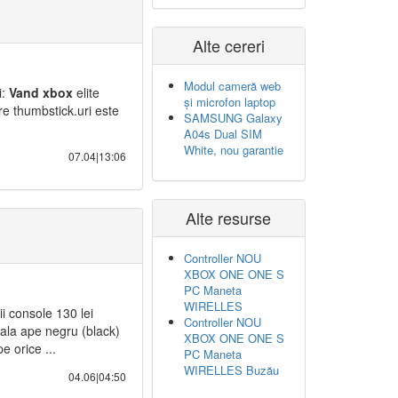
Alte cereri
Modul cameră web
i:
Vand
xbox
elite
și microfon laptop
re thumbstick.uri este
SAMSUNG Galaxy
A04s Dual SIM
White, nou garantie
07.04|13:06
Alte resurse
Controller NOU
XBOX ONE ONE S
PC Maneta
WIRELLES
i console 130 lei
Controller NOU
nala ape negru (black)
XBOX ONE ONE S
e orice ...
PC Maneta
WIRELLES Buzău
04.06|04:50