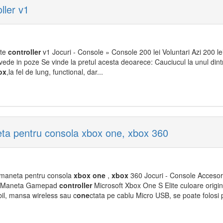
ller v1
ite
controller
v1 Jocuri - Console » Console 200 lei Voluntari Azi 200 le
ede in poze Se vinde la pretul acesta deoarece: Cauciucul la unul dint
ox
,la fel de lung, functional, dar...
neta pentru consola xbox one, xbox 360
maneta pentru consola
xbox
one
,
xbox
360 Jocuri - Console Accesori
Maneta Gamepad
controller
Microsoft Xbox One S Elite culoare origi
bil, mansa wireless sau c
one
ctata pe cablu Micro USB, se poate folosi p