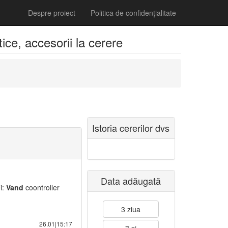
Despre proiect
Politica de confidențialitate
ice, accesorii la cerere
Istoria cererilor dvs
Data adăugată
i:
Vand
coontroller
3 ziua
26.01|15:17