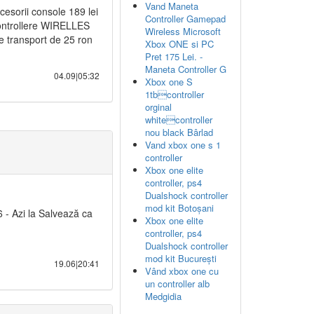
Vand Maneta
sorii console 189 lei
Controller Gamepad
ontrollere WIRELLES
Wireless Microsoft
de transport de 25 ron
Xbox ONE si PC
Pret 175 Lei. -
Maneta Controller G
04.09|05:32
Xbox one S
1tbcontroller
orginal
whitecontroller
nou black Bârlad
Vand xbox one s 1
controller
Xbox one elite
controller, ps4
Dualshock controller
mod kit Botoșani
6 - Azi la Salvează ca
Xbox one elite
controller, ps4
Dualshock controller
mod kit București
19.06|20:41
Vând xbox one cu
un controller alb
Medgidia