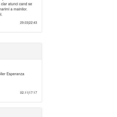
 clar atunci cand se
marimi a mainilor.
l.
29.03|22:43
oller Esperanza
02.11|17:17