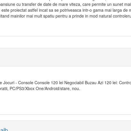
xpansiune cu transfer de date de mare viteza, care permite un sunet mai
l este proiectat astfel incat sa se potriveasca intr-o gama mai larga de 
rmitand mainilor mai mult spatiu pentru a prinde in mod natural controleru
e Jocuri - Console Console 120 lei Negociabil Buzau Azi 120 lei: Contr
ratii, PC/PS3/Xbox One/Android/stare, nou.
alb