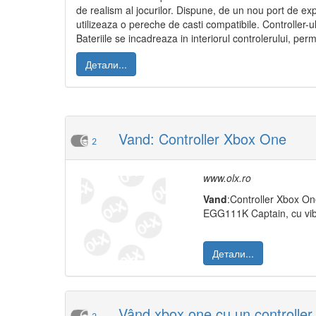
de realism al jocurilor. Dispune, de un nou port de e
utilizeaza o pereche de casti compatibile. Controller-u
Bateriile se incadreaza in interiorul controlerului, pe
Детали...
Vand: Controller Xbox One
2
www.olx.ro
Vand
:Controller Xbox On
EGG111K Captain, cu vib
Детали...
Vând xbox one cu un controller 