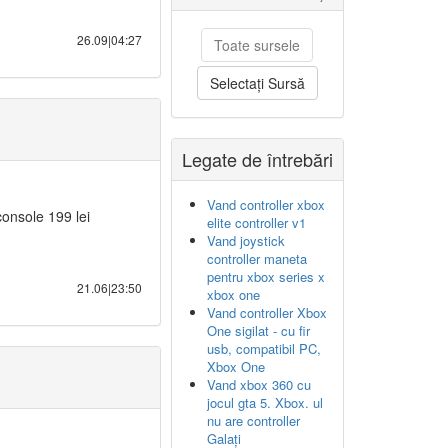
26.09|04:27
Toate sursele
Selectați Sursă
Legate de întrebări
Vand controller xbox
console 199 lei
elite controller v1
Vand joystick
controller maneta
pentru xbox series x
21.06|23:50
xbox one
Vand controller Xbox
One sigilat - cu fir
usb, compatibil PC,
Xbox One
Vand xbox 360 cu
jocul gta 5. Xbox. ul
nu are controller
Galați