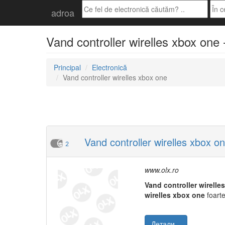
adroa
Vand controller wirelles xbox one 
Principal
Electronică
Vand controller wirelles xbox one
Vand controller wirelles xbox o
2
www.olx.ro
Vand
controller
wirelles
wirelles
xbox
one
foarte
Детали...