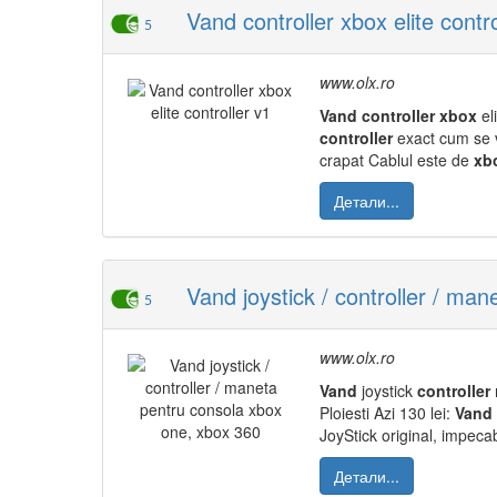
Vand controller xbox elite contro
5
www.olx.ro
Vand
controller
xbox
el
controller
exact cum se v
crapat Cablul este de
xb
Детали...
Vand joystick / controller / ma
5
www.olx.ro
Vand
joystick
controller
Ploiesti Azi 130 lei:
Vand
JoyStick original, impeca
Детали...