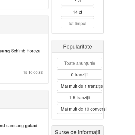
7 zi
14 zi
tot timpul
Popularitate
sung
Schimb Horezu
Toate anunțurile
15.10|00:33
0 tranziții
Mai mult de 1 tranziție
1-5 tranziții
Mai mult de 10 conversii
nd
samsung
galaxi
Surse de informații