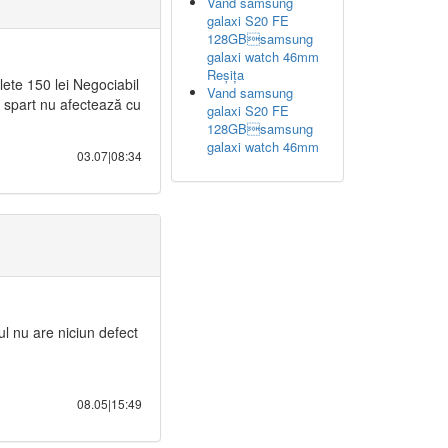
Vand samsung
galaxi S20 FE
128GBsamsung
galaxi watch 46mm
Reșița
lete 150 lei Negociabil
Vand samsung
n spart nu afectează cu
galaxi S20 FE
128GBsamsung
galaxi watch 46mm
03.07|08:34
ul nu are niciun defect
08.05|15:49