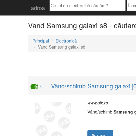
adroa
Vand Samsung galaxi s8 - căutare 
Principal
Electronică
Vand Samsung galaxi s8
Vând/schimb Samsung galaxi j6 
5
www.olx.ro
Vând/schimb
Samsung
Детали...