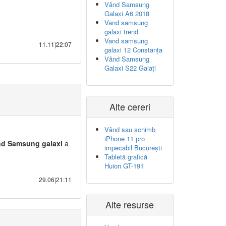
Vând Samsung
Galaxi A6 2018
Vand samsung
galaxi trend
Vand samsung
11.11|22:07
galaxi 12 Constanța
Vând Samsung
Galaxi S22 Galați
Alte cereri
Vând sau schimb
iPhone 11 pro
nd
Samsung
galaxi
a
impecabil București
Tabletă grafică
Huion GT-191
29.06|21:11
Alte resurse