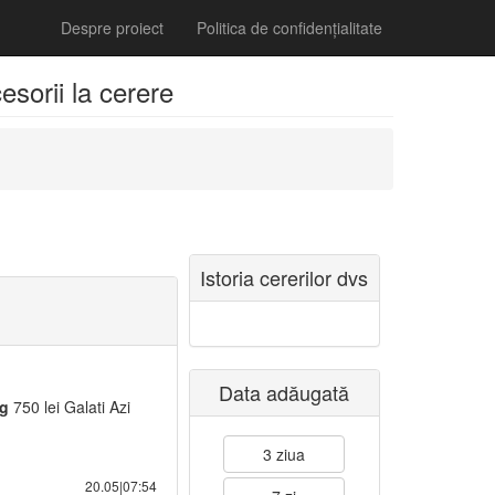
Despre proiect
Politica de confidențialitate
sorii la cerere
Istoria cererilor dvs
Data adăugată
g
750 lei Galati Azi
3 ziua
20.05|07:54