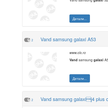
Vând samsung
galaxi
S2
Детали...
Vand samsung galaxi A53
2
www.olx.ro
Vand
samsung
galaxi
A5
Детали...
Vand samsung galaxij4 plus 
2