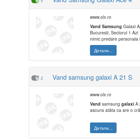
5
www.olx.ro
Vand
Samsung
Galaxi Ac
Bucuresti, Sectorul 1 Azi 
nimic predare personala i
Детали...
Vand samsung galaxi A 21 S
2
www.olx.ro
Vand
samsung
galaxi
A 
ascuns atâta ca are o crăp
Детали...