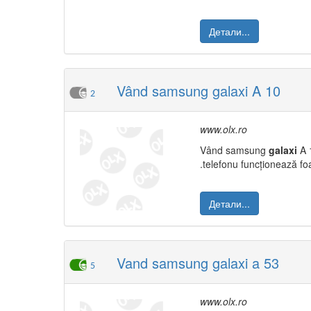
Детали...
Vând samsung galaxi A 10
2
www.olx.ro
Vând samsung
galaxi
A 
.telefonu funcționează foa
Детали...
Vand samsung galaxi a 53
5
www.olx.ro