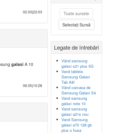
02.03|22:03
Toate sursele
Selectați Sursă
Legate de întrebări
Vând samsung
amsung
galaxi
A 10
galaxi s21 plus 5G
Vand tableta
Samsung Galaxi
Tab A8!
06.05|10:28
Vând carcasa de
Samsung Galaxi S4
Vand samsung
galaxi note 10
Vand samsung
galaxi a21s nou
Vand Samsung
galaxi a70 128 gb
plus o husa