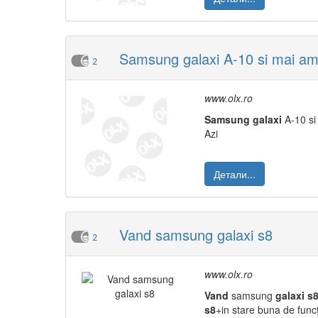
Samsung galaxi A-10 si mai a
2
www.olx.ro
Samsung
galaxi
A-10 s
Azi
Детали...
Vand samsung galaxi s8
2
www.olx.ro
Vand
samsung
galaxi
s
s8
+in stare buna de func