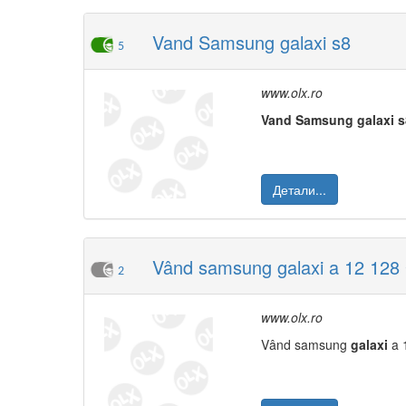
Vand Samsung galaxi s8
5
www.olx.ro
Vand
Samsung
galaxi
s
Детали...
Vând samsung galaxi a 12 128
2
www.olx.ro
Vând samsung
galaxi
a 