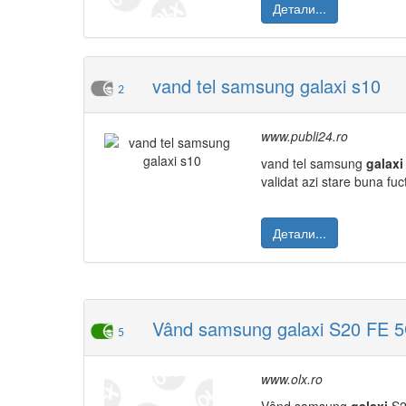
Детали...
vand tel samsung galaxi s10
2
www.publi24.ro
vand tel samsung
galaxi
validat azi stare buna f
Детали...
Vând samsung galaxi S20 FE 
5
www.olx.ro