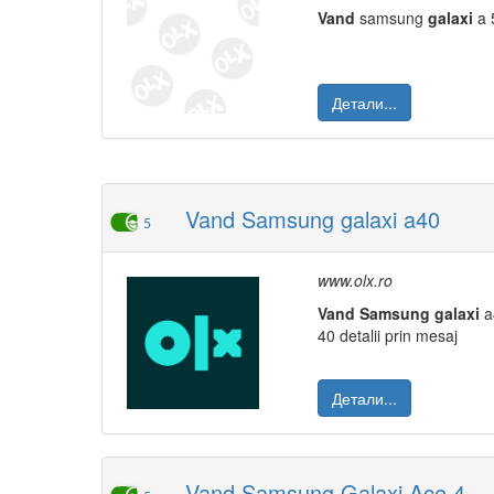
Vand
samsung
galaxi
a 
Детали...
Vand Samsung galaxi a40
5
www.olx.ro
Vand
Samsung
galaxi
a
40 detalii prin mesaj
Детали...
Vand Samsung Galaxi Ace 4