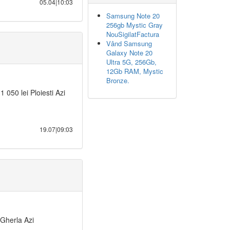
05.04|10:03
Samsung Note 20
256gb Mystic Gray
NouSigilatFactura
Vând Samsung
Galaxy Note 20
Ultra 5G, 256Gb,
12Gb RAM, Mystic
Bronze.
1 050 lei Ploiesti Azi
19.07|09:03
 Gherla Azi