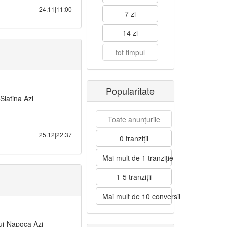
24.11|11:00
7 zi
14 zi
tot timpul
Popularitate
Slatina Azi
Toate anunțurile
25.12|22:37
0 tranziții
Mai mult de 1 tranziție
1-5 tranziții
Mai mult de 10 conversii
luj-Napoca Azi