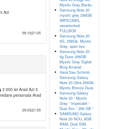
Mystic Gray Bacău
Samsung Note 20
i Azi
mystic grey 256GB
IMPECABIL
neverlocked
FULLBOX
09.10|21:05
Samsung Note 20
5G, 256Gb, Mystic
Gray, open box
Samsung Note 20
5g Duos 256GB
Mystic Gray Sigilat
Bmg Amanet
Vand Sau Schimb
Samsung Galaxy
Note 20 Ultra 256Gb
Mystic Bronze Duos
g
3 000 lei Arad Azi 3
Samsung Galaxy
Predare personala Arad
Note 20 “ Mystic
Gray “ Impecabil “
Dual Sim “ 256 GB “
29.03|21:55
SAMSUNG Galaxy
Note 20 NOU, 8GB
RAM, Dual SIM,