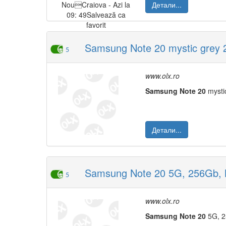
Детали...
Samsung Note 20 mystic grey
5
www.olx.ro
Samsung
Note
20
mysti
Детали...
Samsung Note 20 5G, 256Gb, M
5
www.olx.ro
Samsung
Note
20
5G, 2