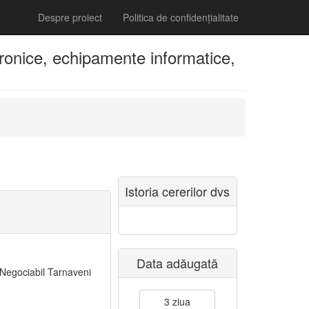
Despre proiect
Politica de confidențialitate
onice, echipamente informatice,
Istoria cererilor dvs
Data adăugată
i Negociabil Tarnaveni
3 ziua