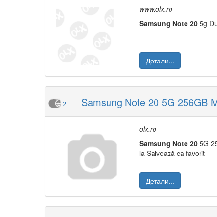
www.olx.ro
Samsung
Note
20
5g Du
Детали...
Samsung Note 20 5G 256GB Mys
2
olx.ro
Samsung
Note
20
5G 25
la Salvează ca favorit
Детали...