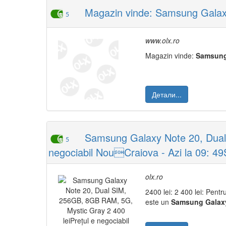
Magazin vinde: Samsung Galax
5
www.olx.ro
Magazin vinde:
Samsun
Детали...
Samsung Galaxy Note 20, Dual 
5
negociabil NouCraiova - Azi la 09: 49
olx.ro
2400 lei: 2 400 lei: Pentr
este un
Samsung
Galax