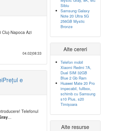
Mystic Gray, 8K, etc
Sibiu
Samsung Galaxy
Note 20 Ultra 5G
256GB Mystic
Bronze
i Cluj-Napoca Azi
Alte cereri
04.02|08:33
Telefon mobil
Xiaomi Redmi 7A,
Dual SIM 32GB
Blue 2 Gb Ram
Prețul e
Huawei Mate 20 Pro
impecabil, fullbox,
schimb cu Samsung
s10 Plus, s20
Timișoara
introducere! Telefonul
Gray
...
Alte resurse