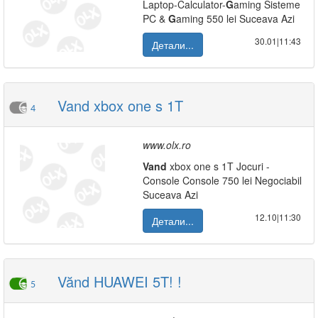
Laptop-Calculator-
G
aming Sisteme
PC &
G
aming 550 lei Suceava Azi
30.01|11:43
Детали...
Vand xbox one s 1T
4
www.olx.ro
Vand
xbox one s 1T Jocuri -
Console Console 750 lei Negociabil
Suceava Azi
12.10|11:30
Детали...
Vănd HUAWEI 5T! !
5