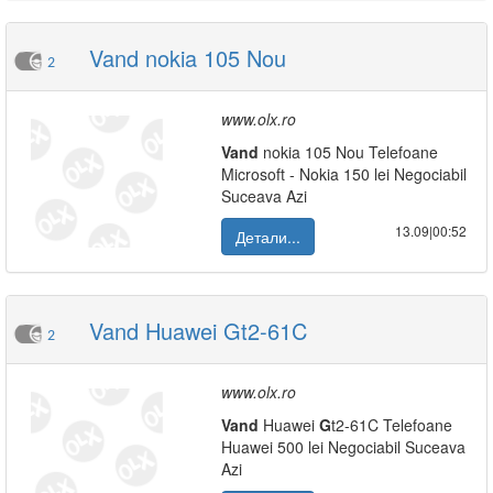
Vand nokia 105 Nou
2
www.olx.ro
Vand
nokia 105 Nou Telefoane
Microsoft - Nokia 150 lei Negociabil
Suceava Azi
13.09|00:52
Детали...
Vand Huawei Gt2-61C
2
www.olx.ro
Vand
Huawei
G
t2-61C Telefoane
Huawei 500 lei Negociabil Suceava
Azi