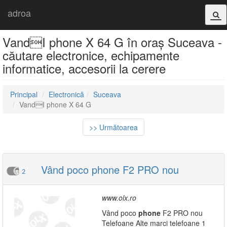
adroa
VandI phone X 64 G în oraș Suceava -
căutare electronice, echipamente
informatice, accesorii la cerere
Principal
Electronică
Suceava
VandI phone X 64 G
>> Următoarea
Vând poco phone F2 PRO nou
2
www.olx.ro
Vând poco
phone
F2 PRO nou
Telefoane Alte marci telefoane 1