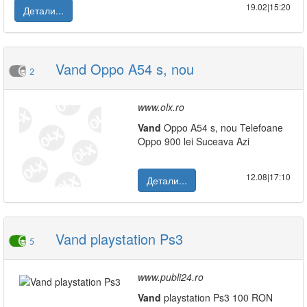
19.02|15:20
Детали...
Vand Oppo A54 s, nou
2
www.olx.ro
Vand
Oppo A54 s, nou Telefoane
Oppo 900 lei Suceava Azi
12.08|17:10
Детали...
Vand playstation Ps3
5
www.publi24.ro
Vand
playstation Ps3 100 RON