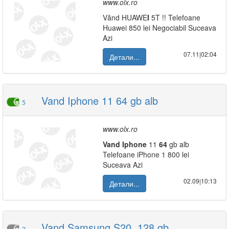
www.olx.ro
Vănd HUAWE
I
5T !! Telefoane
Huawei 850 lei Negociabil Suceava
Azi
07.11|02:04
Детали...
Vand Iphone 11 64 gb alb
5
www.olx.ro
Vand
I
phone
11
64
gb alb
Telefoane iPhone 1 800 lei
Suceava Azi
02.09|10:13
Детали...
Vand Samsung S20, 128 gb