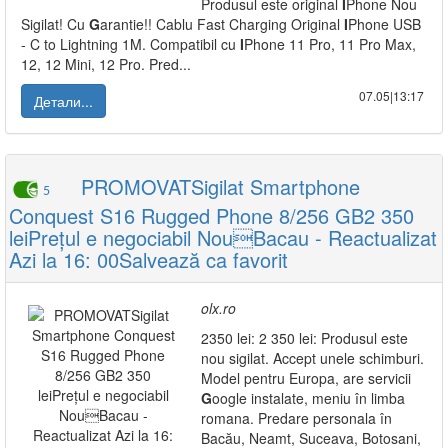
Produsul este original
I
Phone Nou
Sigilat! Cu
G
arantie!! Cablu Fast Charging Original
I
Phone USB
- C to Lightning 1M. Compatibil cu
I
Phone 11 Pro, 11 Pro Max,
12, 12 Mini, 12 Pro. Pred...
07.05|13:17
Детали...
PROMOVATSigilat Smartphone
5
Conquest S16 Rugged Phone 8/256 GB2 350
leiPrețul e negociabil NouBacau - Reactualizat
Azi la 16: 00Salvează ca favorit
olx.ro
2350 lei: 2 350 lei: Produsul este
nou sigilat. Accept unele schimburi.
Model pentru Europa, are servicii
G
oogle instalate, meniu în limba
romana. Predare personala în
Bacău, Neamt, Suceava, Botosani,