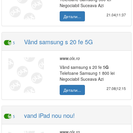
Negociabil Suceava Azi
21.04|11:37
Детали...
Vând samsung s 20 fe 5G
5
www.olx.ro
Vând samsung s 20 fe 5
G
Telefoane Samsung 1 800 lei
Negociabil Suceava Azi
27.08|12:15
Детали...
vand iPad nou nou!
5
www.olx.ro