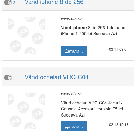
Vand iphone 8 de 256
2
www.olx.ro
Vand
i
phone
8 de 256 Telefoane
iPhone 1 200 lei Suceava Azi
03.11|09:04
Детали...
Vând ochelari VRG C04
2
www.olx.ro
Vând ochelari VR
G
C04 Jocuri -
Console Accesorii console 75 lei
Suceava Azi
02.12|19:18
Детали...