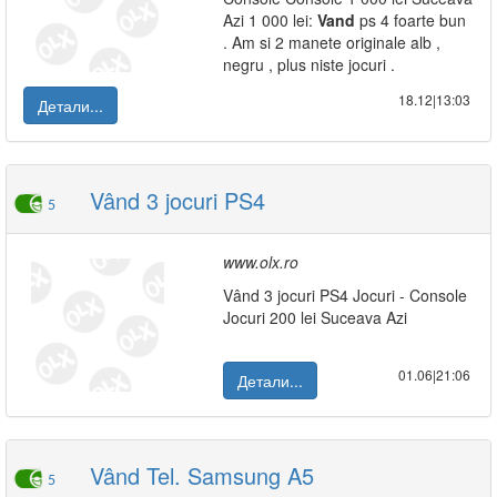
Azi 1 000 lei:
Vand
ps 4 foarte bun
. Am si 2 manete originale alb ,
negru , plus niste jocuri .
18.12|13:03
Детали...
Vând 3 jocuri PS4
5
www.olx.ro
Vând 3 jocuri PS4 Jocuri - Console
Jocuri 200 lei Suceava Azi
01.06|21:06
Детали...
Vând Tel. Samsung A5
5