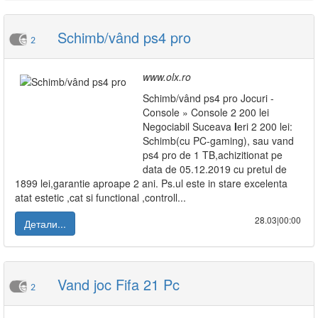
Schimb/vând ps4 pro
2
www.olx.ro
Schimb/vând ps4 pro Jocuri -
Console » Console 2 200 lei
Negociabil Suceava
I
eri 2 200 lei:
Schimb(cu PC-gaming), sau vand
ps4 pro de 1 TB,achizitionat pe
data de 05.12.2019 cu pretul de
1899 lei,garantie aproape 2 ani. Ps.ul este in stare excelenta
atat estetic ,cat si functional ,controll...
28.03|00:00
Детали...
Vand joc Fifa 21 Pc
2