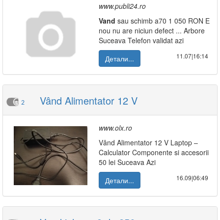
www.publi24.ro
Vand
sau schimb a70 1 050 RON E
nou nu are niciun defect ... Arbore
Suceava Telefon validat azi
11.07|16:14
Детали...
Vând Alimentator 12 V
2
www.olx.ro
Vând Alimentator 12 V Laptop –
Calculator Componente si accesorii
50 lei Suceava Azi
16.09|06:49
Детали...