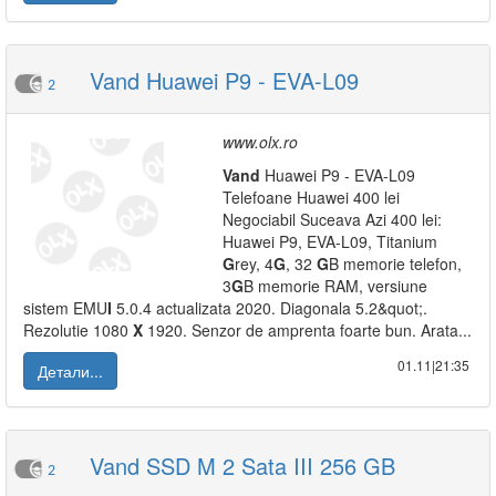
Vand Huawei P9 - EVA-L09
2
www.olx.ro
Vand
Huawei P9 - EVA-L09
Telefoane Huawei 400 lei
Negociabil Suceava Azi 400 lei:
Huawei P9, EVA-L09, Titanium
G
rey, 4
G
, 32
G
B memorie telefon,
3
G
B memorie RAM, versiune
sistem EMU
I
5.0.4 actualizata 2020. Diagonala 5.2&quot;.
Rezolutie 1080
X
1920. Senzor de amprenta foarte bun. Arata...
01.11|21:35
Детали...
Vand SSD M 2 Sata III 256 GB
2