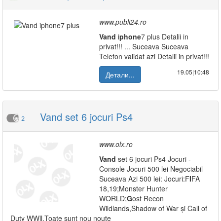
www.publi24.ro
Vand
i
phone
7 plus Detalii in
privat!!! ... Suceava Suceava
Telefon validat azi Detalii in privat!!!
19.05|10:48
Детали...
Vand set 6 jocuri Ps4
2
www.olx.ro
Vand
set 6 jocuri Ps4 Jocuri -
Console Jocuri 500 lei Negociabil
Suceava Azi 500 lei: Jocuri:F
I
FA
18,19;Monster Hunter
WORLD;
G
ost Recon
Wildlands,Shadow of War și Call of
Duty WWll.Toate sunt nou nouțe