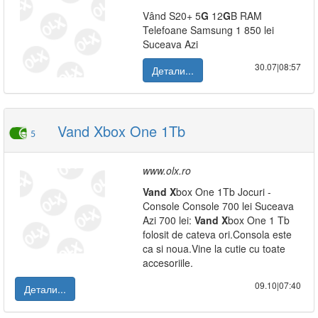
Vând S20+ 5
G
12
G
B RAM
Telefoane Samsung 1 850 lei
Suceava Azi
30.07|08:57
Детали...
Vand Xbox One 1Tb
5
www.olx.ro
Vand
X
box One 1Tb Jocuri -
Console Console 700 lei Suceava
Azi 700 lei:
Vand
X
box One 1 Tb
folosit de cateva ori.Consola este
ca si noua.Vine la cutie cu toate
accesoriile.
09.10|07:40
Детали...