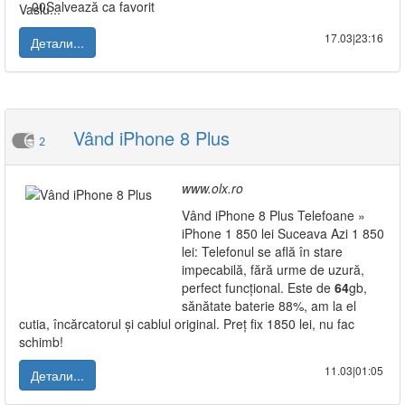
Vaslu...
17.03|23:16
Детали...
Vând iPhone 8 Plus
2
www.olx.ro
Vând iPhone 8 Plus Telefoane »
iPhone 1 850 lei Suceava Azi 1 850
lei: Telefonul se află în stare
impecabilă, fără urme de uzură,
perfect funcțional. Este de
64
gb,
sănătate baterie 88%, am la el
cutia, încărcatorul și cablul original. Preț fix 1850 lei, nu fac
schimb!
11.03|01:05
Детали...