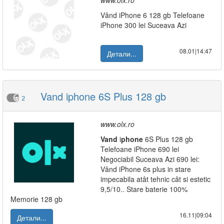
www.olx.ro
Vând iPhone 6 128 gb Telefoane
iPhone 300 lei Suceava Azi
08.01|14:47
Детали...
Vand iphone 6S Plus 128 gb
2
www.olx.ro
Vand
i
phone
6S Plus 128 gb
Telefoane iPhone 690 lei
Negociabil Suceava Azi 690 lei:
Vând iPhone 6s plus in stare
impecabila atât tehnic cât si estetic
9,5/10.. Stare baterie 100%
Memorie 128 gb
16.11|09:04
Детали...