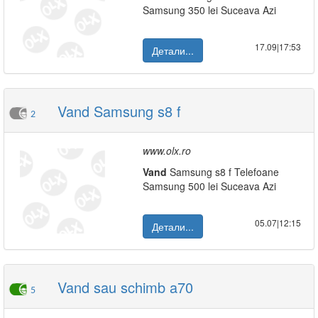
Samsung 350 lei Suceava Azi
17.09|17:53
Детали...
Vand Samsung s8 f
2
www.olx.ro
Vand
Samsung s8 f Telefoane
Samsung 500 lei Suceava Azi
05.07|12:15
Детали...
Vand sau schimb a70
5