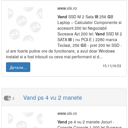
www.olx.ro
Vand
SSD M 2 Sata
I
I
I
256
G
B
Laptop – Calculator Componente si
accesorii 200 lei Negociabil
Suceava Azi 200 lei:
Vand
SSD M 2
SATA
I
I
I
( nu PC
I
-E ) 2280 marca
Teclast, 256
G
B - pret 200 lei SSD -
ul are foarte putine ore de functionare, a avut doar Windows
instalat si a fost inlocuit cu ceva mai performant si d...
15.11|16:53
Детали...
Vand ps 4 vu 2 manete
2
www.olx.ro
Vand
ps 4 vu 2 manete Jocuri -
Console Console 1 000 lei Suceava