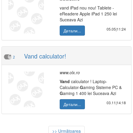
vand iPad nou nou! Tablete -
eReadere Apple iPad 1 250 lei
Suceava Azi
05.05|11:24
Детали...
Vand calculator!
2
www.olx.ro
Vand
calculator ! Laptop-
Calculator-
G
aming Sisteme PC &
G
aming 1 400 lei Suceava Azi
03.11|14:18
Детали...
>> Următoarea