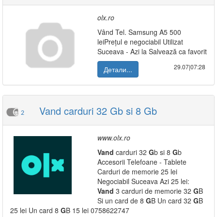
olx.ro
Vând Tel. Samsung A5 500
leiPrețul e negociabil Utilizat
Suceava - Azi la Salvează ca favorit
29.07|07:28
Детали...
Vand carduri 32 Gb si 8 Gb
2
www.olx.ro
Vand
carduri 32
G
b si 8
G
b
Accesorii Telefoane - Tablete
Carduri de memorie 25 lei
Negociabil Suceava Azi 25 lei:
Vand
3 carduri de memorie 32
G
B
Si un card de 8
G
B Un card 32
G
B
25 lei Un card 8
G
B 15 lei 0758622747