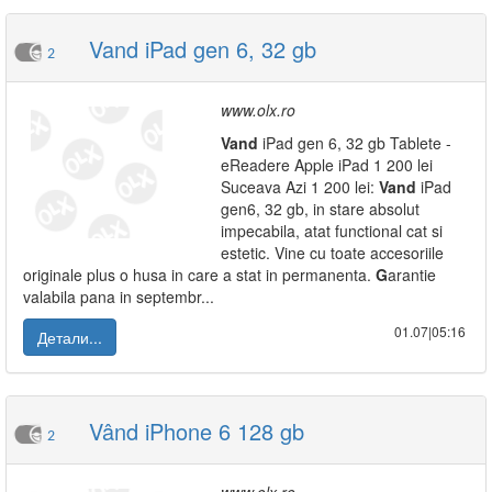
Vand iPad gen 6, 32 gb
2
www.olx.ro
Vand
iPad gen 6, 32 gb Tablete -
eReadere Apple iPad 1 200 lei
Suceava Azi 1 200 lei:
Vand
iPad
gen6, 32 gb, in stare absolut
impecabila, atat functional cat si
estetic. Vine cu toate accesoriile
originale plus o husa in care a stat in permanenta.
G
arantie
valabila pana in septembr...
01.07|05:16
Детали...
Vând iPhone 6 128 gb
2