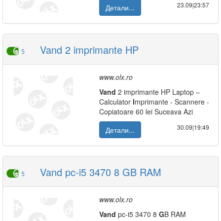
23.09|23:57
Детали...
Vand 2 imprimante HP
5
www.olx.ro
Vand
2 imprimante HP Laptop –
Calculator
I
mprimante - Scannere -
Copiatoare 60 lei Suceava Azi
30.09|19:49
Детали...
Vand pc-i5 3470 8 GB RAM
5
www.olx.ro
Vand
pc-i5 3470 8
G
B RAM