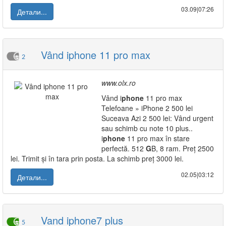
03.09|07:26
Детали...
Vând iphone 11 pro max
2
www.olx.ro
Vând i
phone
11 pro max
Telefoane » iPhone 2 500 lei
Suceava Azi 2 500 lei: Vând urgent
sau schimb cu note 10 plus..
i
phone
11 pro max în stare
perfectă. 512
G
B, 8 ram. Preț 2500
lei. Trimit și în tara prin posta. La schimb preț 3000 lei.
02.05|03:12
Детали...
Vand iphone7 plus
5