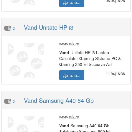
06.04|18:28
Детали...
Vand Unitate HP i3
2
www.olx.ro
Vand
Unitate HP i3 Laptop-
Calculator-
G
aming Sisteme PC &
G
aming 250 lei Suceava Azi
11.04|16:36
Детали...
Vand Samsung A40 64 Gb
2
www.olx.ro
Vand
Samsung A40
64
G
b
Telefoane Samsung 500 lei