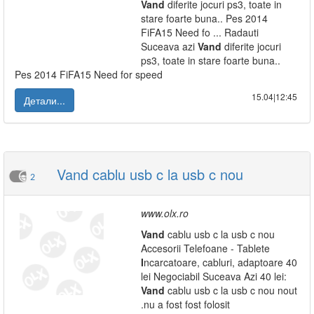
Vand
diferite jocuri ps3, toate in
stare foarte buna.. Pes 2014
FiFA15 Need fo ... Radauti
Suceava azi
Vand
diferite jocuri
ps3, toate in stare foarte buna..
Pes 2014 FiFA15 Need for speed
15.04|12:45
Детали...
Vand cablu usb c la usb c nou
2
www.olx.ro
Vand
cablu usb c la usb c nou
Accesorii Telefoane - Tablete
I
ncarcatoare, cabluri, adaptoare 40
lei Negociabil Suceava Azi 40 lei:
Vand
cablu usb c la usb c nou nout
.nu a fost fost folosit