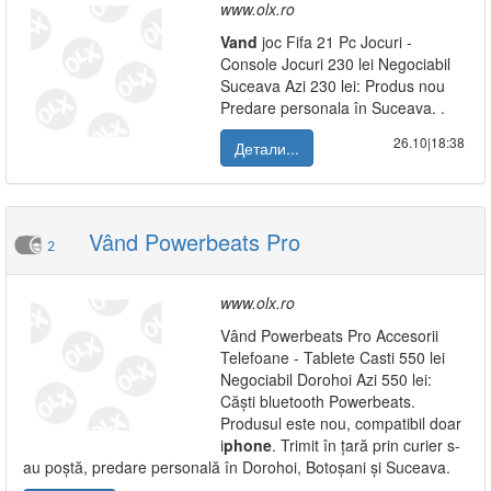
www.olx.ro
Vand
joc Fifa 21 Pc Jocuri -
Console Jocuri 230 lei Negociabil
Suceava Azi 230 lei: Produs nou
Predare personala în Suceava. .
26.10|18:38
Детали...
Vând Powerbeats Pro
2
www.olx.ro
Vând Powerbeats Pro Accesorii
Telefoane - Tablete Casti 550 lei
Negociabil Dorohoi Azi 550 lei:
Căști bluetooth Powerbeats.
Produsul este nou, compatibil doar
i
phone
. Trimit în țară prin curier s-
au poștă, predare personală în Dorohoi, Botoșani și Suceava.