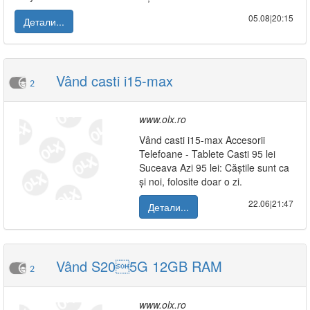
05.08|20:15
Детали...
Vând casti i15-max
2
www.olx.ro
Vând casti i15-max Accesorii
Telefoane - Tablete Casti 95 lei
Suceava Azi 95 lei: Căștile sunt ca
și noi, folosite doar o zi.
22.06|21:47
Детали...
Vând S205G 12GB RAM
2
www.olx.ro