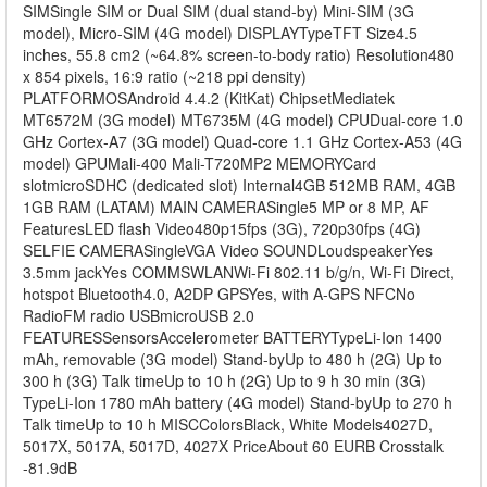
SIMSingle SIM or Dual SIM (dual stand-by) Mini-SIM (3G
model), Micro-SIM (4G model) DISPLAYTypeTFT Size4.5
inches, 55.8 cm2 (~64.8% screen-to-body ratio) Resolution480
x 854 pixels, 16:9 ratio (~218 ppi density)
PLATFORMOSAndroid 4.4.2 (KitKat) ChipsetMediatek
MT6572M (3G model) MT6735M (4G model) CPUDual-core 1.0
GHz Cortex-A7 (3G model) Quad-core 1.1 GHz Cortex-A53 (4G
model) GPUMali-400 Mali-T720MP2 MEMORYCard
slotmicroSDHC (dedicated slot) Internal4GB 512MB RAM, 4GB
1GB RAM (LATAM) MAIN CAMERASingle5 MP or 8 MP, AF
FeaturesLED flash Video480p15fps (3G), 720p30fps (4G)
SELFIE CAMERASingleVGA Video SOUNDLoudspeakerYes
3.5mm jackYes COMMSWLANWi-Fi 802.11 b/g/n, Wi-Fi Direct,
hotspot Bluetooth4.0, A2DP GPSYes, with A-GPS NFCNo
RadioFM radio USBmicroUSB 2.0
FEATURESSensorsAccelerometer BATTERYTypeLi-Ion 1400
mAh, removable (3G model) Stand-byUp to 480 h (2G) Up to
300 h (3G) Talk timeUp to 10 h (2G) Up to 9 h 30 min (3G)
TypeLi-Ion 1780 mAh battery (4G model) Stand-byUp to 270 h
Talk timeUp to 10 h MISCColorsBlack, White Models4027D,
5017X, 5017A, 5017D, 4027X PriceAbout 60 EURB Crosstalk
-81.9dB