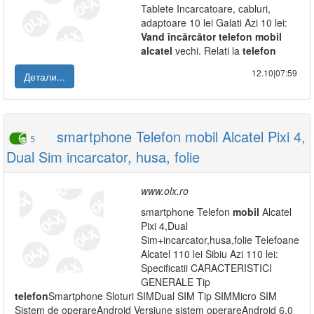
Tablete Incarcatoare, cabluri,
adaptoare 10 lei Galati Azi 10 lei:
Vand
încărcător
telefon
mobil
alcatel
vechi. Relati la
telefon
12.10|07:59
Детали...
smartphone Telefon mobil Alcatel Pixi 4,
5
Dual Sim incarcator, husa, folie
www.olx.ro
smartphone Telefon
mobil
Alcatel
Pixi 4,Dual
Sim+incarcator,husa,folie Telefoane
Alcatel 110 lei Sibiu Azi 110 lei:
Specificatii CARACTERISTICI
GENERALE Tip
telefon
Smartphone Sloturi SIMDual SIM Tip SIMMicro SIM
Sistem de operareAndroid Versiune sistem operareAndroid 6.0