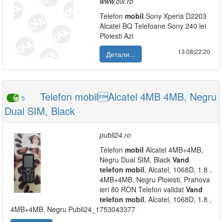
www.olx.ro
Telefon
mobil
Sony Xperia D2203
Alcatel BQ Telefoane Sony 240 lei
Ploiesti Azi
13.08|22:20
Детали...
Telefon mobilAlcatel 4MB 4MB, Negru
5
Dual SIM, Black
publi24.ro
Telefon
mobil
Alcatel 4MB+4MB,
Negru Dual SIM, Black
Vand
telefon
mobil
, Alcatel, 1068D, 1.8 ,
4MB+4MB, Negru Ploiesti, Prahova
ieri 80 RON Telefon validat
Vand
telefon
mobil
, Alcatel, 1068D, 1.8 ,
4MB+4MB, Negru Publi24_1753043377