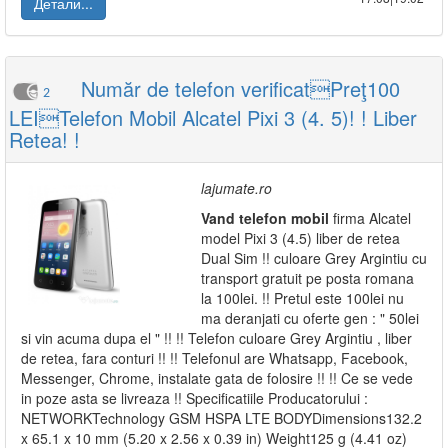
Детали...
Număr de telefon verificatPreţ100
2
LEITelefon Mobil Alcatel Pixi 3 (4. 5)! ! Liber
Retea! !
lajumate.ro
Vand
telefon
mobil
firma Alcatel
model Pixi 3 (4.5) liber de retea
Dual Sim !! culoare Grey Argintiu cu
transport gratuit pe posta romana
la 100lei. !! Pretul este 100lei nu
ma deranjati cu oferte gen : " 50lei
si vin acuma dupa el " !! !! Telefon culoare Grey Argintiu , liber
de retea, fara conturi !! !! Telefonul are Whatsapp, Facebook,
Messenger, Chrome, instalate gata de folosire !! !! Ce se vede
in poze asta se livreaza !! Specificatiile Producatorului :
NETWORKTechnology GSM HSPA LTE BODYDimensions132.2
x 65.1 x 10 mm (5.20 x 2.56 x 0.39 in) Weight125 g (4.41 oz)