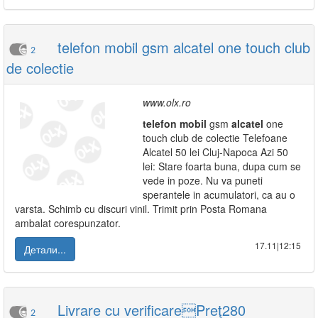
telefon mobil gsm alcatel one touch club
2
de colectie
www.olx.ro
telefon
mobil
gsm
alcatel
one
touch club de colectie Telefoane
Alcatel 50 lei Cluj-Napoca Azi 50
lei: Stare foarta buna, dupa cum se
vede in poze. Nu va puneti
sperantele in acumulatori, ca au o
varsta. Schimb cu discuri vinil. Trimit prin Posta Romana
ambalat corespunzator.
17.11|12:15
Детали...
Livrare cu verificarePreţ280
2