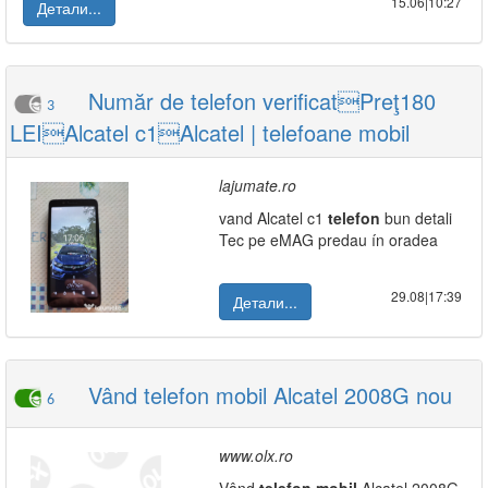
15.06|10:27
Детали...
Număr de telefon verificatPreţ180
3
LEIAlcatel c1Alcatel | telefoane mobil
lajumate.ro
vand Alcatel c1
telefon
bun detali
Tec pe eMAG predau ín oradea
29.08|17:39
Детали...
Vând telefon mobil Alcatel 2008G nou
6
www.olx.ro