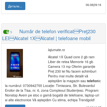
06.08|09:16
Детали...
Număr de telefon verificatPreţ230
5
LEIAlcatel 1XAlcatel | telefoane mobil
lajumate.ro
Alcatel 1X Quad core 2 gb ram
Liber de retea Memorie 16 gb
Camera 13 mp Oferim garanție
Preț 230 lei Nu facem schimburi
Pentru mai multe detalii vă
așteptăm la magazin sau
telefon
ic
la numărul: 0730942755 Locație: Timisoara, Str. Bulevardul
Eroilor de la Tisa, nr. 6, zona Complexul Studențesc. Program:
Nonstop Avem pe stoc o gamă bogată de telefoane, laptop-uri
si alte electronice Vă așteptăm Cu stima, echipa Trendgold!