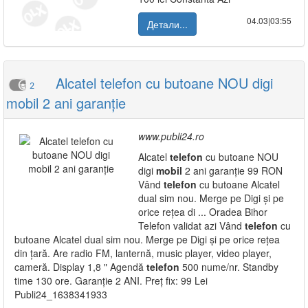
04.03|03:55
Детали...
Alcatel telefon cu butoane NOU digi
2
mobil 2 ani garanție
www.publi24.ro
Alcatel
telefon
cu butoane NOU
digi
mobil
2 ani garanție 99 RON
Vând
telefon
cu butoane Alcatel
dual sim nou. Merge pe Digi și pe
orice rețea di ... Oradea Bihor
Telefon validat azi Vând
telefon
cu
butoane Alcatel dual sim nou. Merge pe Digi și pe orice rețea
din țară. Are radio FM, lanternă, music player, video player,
cameră. Display 1,8 " Agendă
telefon
500 nume/nr. Standby
time 130 ore. Garanție 2 ANI. Preț fix: 99 Lei
Publi24_1638341933