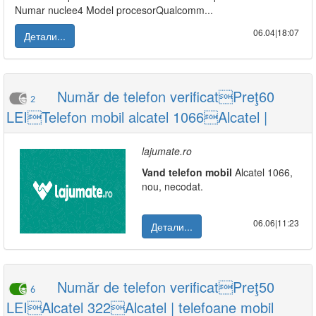
Numar nuclee4 Model procesorQualcomm...
06.04|18:07
Детали...
Număr de telefon verificatPreţ60
2
LEITelefon mobil alcatel 1066Alcatel |
lajumate.ro
Vand
telefon
mobil
Alcatel 1066,
nou, necodat.
06.06|11:23
Детали...
Număr de telefon verificatPreţ50
6
LEIAlcatel 322Alcatel | telefoane mobil