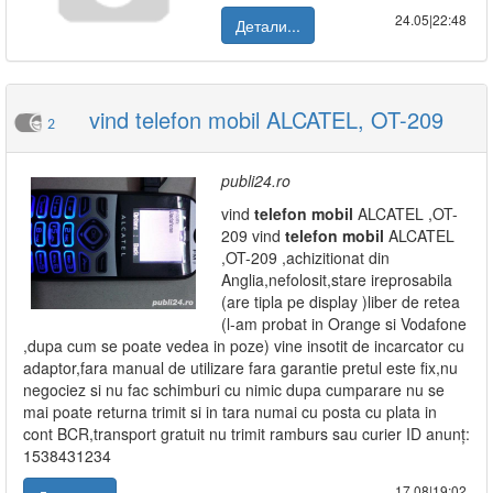
24.05|22:48
Детали...
vind telefon mobil ALCATEL, OT-209
2
publi24.ro
vind
telefon
mobil
ALCATEL ,OT-
209 vind
telefon
mobil
ALCATEL
,OT-209 ,achizitionat din
Anglia,nefolosit,stare ireprosabila
(are tipla pe display )liber de retea
(l-am probat in Orange si Vodafone
,dupa cum se poate vedea in poze) vine insotit de incarcator cu
adaptor,fara manual de utilizare fara garantie pretul este fix,nu
negociez si nu fac schimburi cu nimic dupa cumparare nu se
mai poate returna trimit si in tara numai cu posta cu plata in
cont BCR,transport gratuit nu trimit ramburs sau curier ID anunț:
1538431234
17.08|19:02