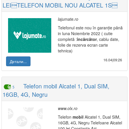
LEITELEFON MOBIL NOU ALCATEL 1S
lajumate.ro
Telefonul este nou în garanție până
in luna Noiembrie 2022 ( cutie
completă :
încărcător
, cablu date,
folie de rezerva ecran carte
tehnica)
16.04|09:26
Детали...
Telefon mobil Alcatel 1, Dual SIM,
5
16GB, 4G, Negru
www.olx.ro
Telefon
mobil
Alcatel 1, Dual SIM,
16GB, 4G, Negru Telefoane Alcatel
100 lei Constanta Azi