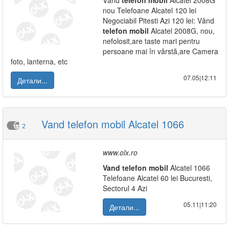
Vând
telefon
mobil
Alcatel 2008G
nou Telefoane Alcatel 120 lei
Negociabil Pitesti Azi 120 lei: Vând
telefon
mobil
Alcatel 2008G, nou,
nefolosit,are taste mari pentru
persoane mai în vârstă,are Camera
foto, lanterna, etc
07.05|12:11
Детали...
Vand telefon mobil Alcatel 1066
2
www.olx.ro
Vand
telefon
mobil
Alcatel 1066
Telefoane Alcatel 60 lei Bucuresti,
Sectorul 4 Azi
05.11|11:20
Детали...