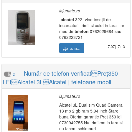
lajumate.ro
-
alcatel
322 -vine însoțit de
incarcator -trimit si colet in tara - nr
meu de
telefon
0762029684 sau
0762223721
17.07|17:13
Детали...
Număr de telefon verificatPreţ350
2
LEIAlcatel 3LAlcatel | telefoane mobil
lajumate.ro
Alcatel 3L Dual sim Quad Camera
13 mp 2 gb ram 5.94 inch Stare
buna Oferim garantie Pret 350 lei
0730942755 Nu trimitem in tara si
nu facem schimburi.