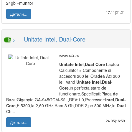
24gb +munitor
17.11|21:21
Детали...
Unitate Intel, Dual-Core
5
www.olx.ro
Unitate
Intel
,
Dual
-
Core
Laptop –
Calculator » Componente si
accesorii 200 lei Ora
de
a Azi 200
lei: Vand
Unitate
Intel
,
Dual
-
Core
,in perfecta stare
de
functionare,Specificati:Placa
de
Baza:Gigabyte GA-945GCM-S2L,REV:1.0,Processor:
Intel
,
Dual
-
Core
,E 5300,la 2,60 GHz,Ram:3 Gb,DDR 2,pe 800 MHz,in
Dual
Ch...
24.05|16:59
Детали...