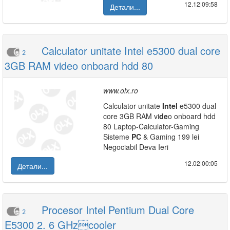
12.12|09:58
Детали...
Calculator unitate Intel e5300 dual core
2
3GB RAM video onboard hdd 80
www.olx.ro
Calculator unitate
Intel
e5300 dual
core 3GB RAM vi
de
o onboard hdd
80 Laptop-Calculator-Gaming
Sisteme
PC
& Gaming 199 lei
Negociabil Deva Ieri
12.02|00:05
Детали...
Procesor Intel Pentium Dual Core
2
E5300 2. 6 GHzcooler