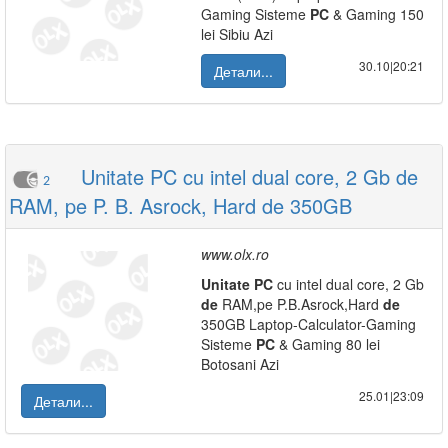
Gaming Sisteme
PC
& Gaming 150
lei Sibiu Azi
30.10|20:21
Детали...
Unitate PC cu intel dual core, 2 Gb de
2
RAM, pe P. B. Asrock, Hard de 350GB
www.olx.ro
Unitate
PC
cu intel dual core, 2 Gb
de
RAM,pe P.B.Asrock,Hard
de
350GB Laptop-Calculator-Gaming
Sisteme
PC
& Gaming 80 lei
Botosani Azi
25.01|23:09
Детали...