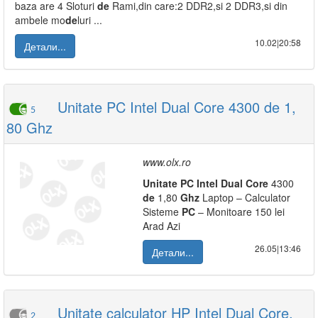
baza are 4 Sloturi
de
Rami,din care:2 DDR2,si 2 DDR3,si din
ambele mo
de
luri ...
10.02|20:58
Детали...
Unitate PC Intel Dual Core 4300 de 1,
5
80 Ghz
www.olx.ro
Unitate
PC
Intel
Dual
Core
4300
de
1,80
Ghz
Laptop – Calculator
Sisteme
PC
– Monitoare 150 lei
Arad Azi
26.05|13:46
Детали...
Unitate calculator HP Intel Dual Core,
2