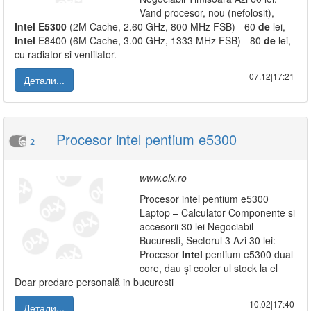
Vand procesor, nou (nefolosit),
Intel
E5300
(2M Cache, 2.60 GHz, 800 MHz FSB) - 60
de
lei,
Intel
E8400 (6M Cache, 3.00 GHz, 1333 MHz FSB) - 80
de
lei,
cu radiator si ventilator.
07.12|17:21
Детали...
Procesor intel pentium e5300
2
www.olx.ro
Procesor intel pentium e5300
Laptop – Calculator Componente si
accesorii 30 lei Negociabil
Bucuresti, Sectorul 3 Azi 30 lei:
Procesor
Intel
pentium e5300 dual
core, dau și cooler ul stock la el
Doar predare personală in bucuresti
10.02|17:40
Детали...