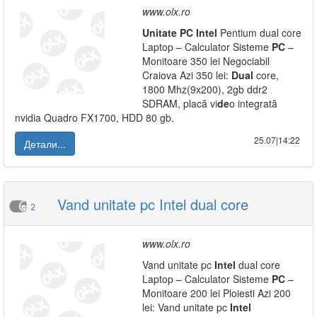
www.olx.ro
Unitate
PC
Intel
Pentium dual core
Laptop – Calculator Sisteme
PC
–
Monitoare 350 lei Negociabil
Craiova Azi 350 lei:
Dual
core,
1800 Mhz(9x200), 2gb ddr2
SDRAM, placă vi
de
o integrată
nvidia Quadro FX1700, HDD 80 gb.
25.07|14:22
Детали...
Vand unitate pc Intel dual core
2
www.olx.ro
Vand unitate pc
Intel
dual core
Laptop – Calculator Sisteme
PC
–
Monitoare 200 lei Ploiesti Azi 200
lei: Vand unitate pc
Intel