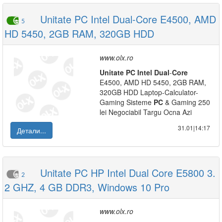
Unitate PC Intel Dual-Core E4500, AMD
5
HD 5450, 2GB RAM, 320GB HDD
www.olx.ro
Unitate
PC
Intel
Dual
-
Core
E4500, AMD HD 5450, 2GB RAM,
320GB HDD Laptop-Calculator-
Gaming Sisteme
PC
& Gaming 250
lei Negociabil Targu Ocna Azi
31.01|14:17
Детали...
Unitate PC HP Intel Dual Core E5800 3.
2
2 GHZ, 4 GB DDR3, Windows 10 Pro
www.olx.ro