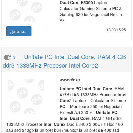
Dual
Core
E5300
Laptop-
Calculator-Gaming Sisteme
PC
&
Gaming 620 lei Negociabil Resita
Azi
18.03|15:25
Детали...
Unitate PC Intel Dual Core, RAM 4 GB
3
ddr3 1333MHz Procesor Intel Core2
www.olx.ro
Unitate
PC
Intel
Dual
Core
, RAM
4 GB ddr3 1333MHz Procesor
Intel
Core
2 Laptop – Calculator Sisteme
PC
– Monitoare 250 lei Negociabil
Ploiesti Azi 250 lei:
Unitate
PC
Intel
Dual
Core
, RAM 4 GB ddr3
1333MHz Procesor
Intel
Core
2 Duo E8400 3.00GHz Hdd 160
sau ssd 240gb la un pret bun+munitor la un pret
de
400 ssd