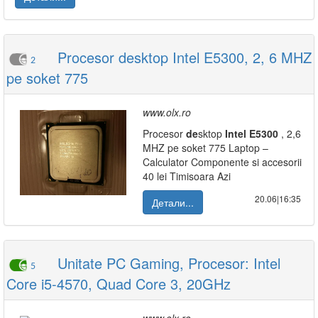
Procesor desktop Intel E5300, 2, 6 MHZ
2
pe soket 775
www.olx.ro
Procesor
de
sktop
Intel
E5300
, 2,6
MHZ pe soket 775 Laptop –
Calculator Componente si accesorii
40 lei Timisoara Azi
20.06|16:35
Детали...
Unitate PC Gaming, Procesor: Intel
5
Core i5-4570, Quad Core 3, 20GHz