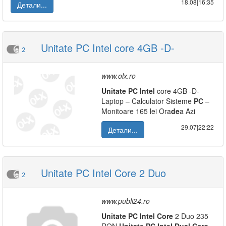
18.08|16:35
Детали...
Unitate PC Intel core 4GB -D-
2
www.olx.ro
Unitate
PC
Intel
core 4GB -D-
Laptop – Calculator Sisteme
PC
–
Monitoare 165 lei Ora
de
a Azi
29.07|22:22
Детали...
Unitate PC Intel Core 2 Duo
2
www.publi24.ro
Unitate
PC
Intel
Core
2 Duo 235