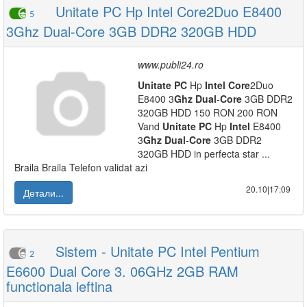
Unitate PC Hp Intel Core2Duo E8400
5
3Ghz Dual-Core 3GB DDR2 320GB HDD
www.publi24.ro
Unitate
PC
Hp
Intel
Core
2Duo
E8400 3
Ghz
Dual
-
Core
3GB DDR2
320GB HDD 150 RON 200 RON
Vand
Unitate
PC
Hp
Intel
E8400
3
Ghz
Dual
-
Core
3GB DDR2
320GB HDD in perfecta star ...
Braila Braila Telefon validat azi
20.10|17:09
Детали...
Sistem - Unitate PC Intel Pentium
2
E6600 Dual Core 3. 06GHz 2GB RAM
functionala ieftina