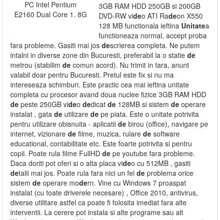
3GB RAM HDD 250GB si 200GB
DVD-RW vi
de
o ATI Ra
de
on X550
128 MB functionala ieftina
Unitate
a
functioneaza normal, accept proba
fara probleme. Gasiti mai jos
de
scrierea completa. Ne putem
intalni in diverse zone din Bucuresti, preferabil la o statie
de
metrou (stabilim
de
comun acord). Nu trimit in tara, anunt
valabil doar pentru Bucuresti. Pretul este fix si nu ma
intereseaza schimburi. Este practic cea mai ieftina unitate
completa cu procesor avand doua nuclee fizice 3GB RAM HDD
de
peste 250GB vi
de
o
de
dicat
de
128MB si sistem
de
operare
instalat , gata
de
utilizare
de
pe piata. Este o unitate potrivita
pentru utilizare obisnuita - aplicatii
de
birou (office), navigare pe
internet, vizionare
de
filme, muzica, rulare
de
software
educational, contabilitate etc. Este foarte potrivita si pentru
copii. Poate rula filme FullHD
de
pe youtube fara probleme.
Daca doriti pot oferi si o alta placa vi
de
o cu 512MB , gasiti
de
talii mai jos. Poate rula fara nici un fel
de
problema orice
sistem
de
operare mo
de
rn. Vine cu Windows 7 proaspat
instalat (cu toate driverele necesare) , Office 2010, antivirus,
diverse utilitare astfel ca poate fi folosita imediat fara alte
interventii. La cerere pot instala si alte programe sau alt