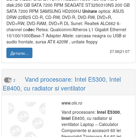
disk:250 GB SATA 7200 RPM SEAGATE ST3250310NS 200 GB
SATA 7200 RPM SAMSUNG HD200HJ
Unitate
optica: ASUS
DRW-22B2S CD-R, CD-RW, DVD-R, DVD-RW, DVD+R,
DVD+RW, DVD-RAM, DVD+R DL Sunet: Realtek ALC662 6-
channel co
de
c Retea: Qualcomm/Atheros L1 Gigabit Ethernet
10/100/1000Base-T Adapter Altele: carcasa neagra cu USB si
audio frontale, sursa ATX 420W , unitate floppy
27.06|21:07
Детали...
Vand procesoare: Intel E5300, Intel
2
E8400, cu radiator si ventilator
www.olx.ro
Vand procesoare:
Intel
E5300
,
Intel
E8400, cu radiator si
ventilator Laptop – Calculator
Componente si accesorii 60 lei
Negociabil Timisoara Azi 60 lei: