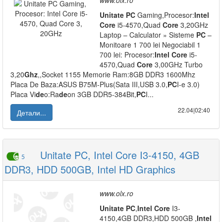
www.olx.ro
Unitate
PC
Gaming,Procesor:
Intel
Core
i5-4570,Quad
Core
3,20GHz
Laptop – Calculator » Sisteme
PC
–
Monitoare 1 700 lei Negociabil 1
700 lei: Procesor:
Intel
Core
i5-
4570,Quad
Core
3,00GHz Turbo
3,20
Ghz
,,Socket 1155 Memorie Ram:8GB DDR3 1600Mhz
Placa De Baza:ASUS B75M-Plus(Sata III,USB 3.0,
PC
I-e 3.0)
Placa Vi
de
o:Ra
de
on 3GB DDR5-384Bit,
PC
I...
22.04|02:40
Детали...
Unitate PC, Intel Core I3-4150, 4GB
5
DDR3, HDD 500GB, Intel HD Graphics
www.olx.ro
Unitate
PC
,
Intel
Core
I3-
4150,4GB DDR3,HDD 500GB ,
Intel