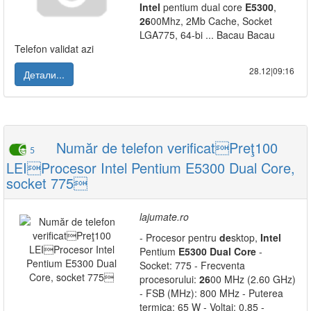
Intel
pentium dual core
E5300
,
26
00Mhz, 2Mb Cache, Socket
LGA775, 64-bi ... Bacau Bacau
Telefon validat azi
28.12|09:16
Детали...
Număr de telefon verificatPreţ100
5
LEIProcesor Intel Pentium E5300 Dual Core,
socket 775
lajumate.ro
- Procesor pentru
de
sktop,
Intel
Pentium
E5300
Dual
Core
-
Socket: 775 - Frecventa
procesorului:
26
00 MHz (2.60 GHz)
- FSB (MHz): 800 MHz - Puterea
termica: 65 W - Voltaj: 0.85 -