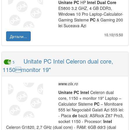
Unitate
PC
HP
Intel
Dual
Core
E5800 3.2 GHZ, 4 GB DDR3,
Windows 10 Pro Laptop-Calculator-
Gaming Sisteme
PC
& Gaming 200
lei Suceava Azi
10.10|15:50
Детали...
Unitate PC Intel Celeron dual core,
5
1150monitor 19"
www.olx.ro
Unitate
PC
Intel
Celeron dual
core, 1150 + monitor 19" Laptop –
Calculator Sisteme
PC
– Monitoare
555 lei Negociabil Galati Azi 555 lei:
- Placa
de
bază: ASRock Z87 Pro3,
socket 1150 - Procesor:
Intel
Celeron G1820, 2,7 GHz (dual core) - RAM: 6GB ddr3 (dual