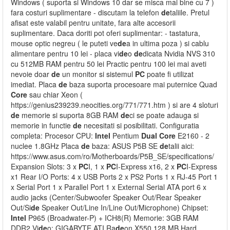
Windows ( suporta si Windows 10 dar se misca mai bine cu 7 )
fara costuri suplimentare - discutam la telefon
de
taliile. Pretul
afisat este valabil pentru unitate, fara alte accesorii
suplimentare. Daca doriti pot oferi suplimentar: - tastatura,
mouse optic negreu ( le puteti ve
de
a in ultima poza ) si cablu
alimentare pentru 10 lei - placa vi
de
o
de
dicata Nvidia NVS 310
cu 512MB RAM pentru 50 lei Practic pentru 100 lei mai aveti
nevoie doar
de
un monitor si sistemul
PC
poate fi utilizat
imediat. Placa
de
baza suporta procesoare mai puternice Quad
Core
sau chiar Xeon (
https://genius239239.neocities.org/771/771.htm ) si are 4 sloturi
de
memorie si suporta 8GB RAM
de
ci se poate adauga si
memorie in functie
de
necesitati si posibilitati. Configuratia
completa: Procesor CPU:
Intel
Pentium
Dual
Core
E2160 - 2
nuclee 1.8GHz Placa
de
baza: ASUS P5B SE
de
talii aici:
https://www.asus.com/ro/Motherboards/P5B_SE/specifications/
Expansion Slots: 3 x
PC
I, 1 x
PC
I-Express x16, 2 x
PC
I-Express
x1 Rear I/O Ports: 4 x USB Ports 2 x PS2 Ports 1 x RJ-45 Port 1
x Serial Port 1 x Parallel Port 1 x External Serial ATA port 6 x
audio jacks (Center/Subwoofer Speaker Out/Rear Speaker
Out/Si
de
Speaker Out/Line In/Line Out/Microphone) Chipset:
Intel
P965 (Broadwater-P) + ICH8(R) Memorie: 3GB RAM
DDR2 Vi
de
o: GIGABYTE ATI Ra
de
on X550 128 MB Hard