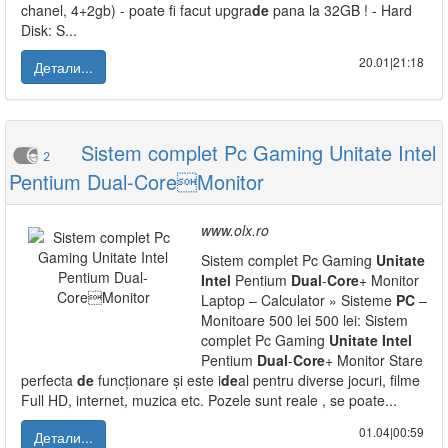
chanel, 4+2gb) - poate fi facut upgra
de
pana la 32GB ! - Hard
Disk: S...
20.01|21:18
Детали...
Sistem complet Pc Gaming Unitate Intel
2
Pentium Dual-CoreMonitor
www.olx.ro
Sistem complet Pc Gaming
Unitate
Intel
Pentium
Dual
-
Core
+ Monitor
Laptop – Calculator » Sisteme
PC
–
Monitoare 500 lei 500 lei: Sistem
complet Pc Gaming
Unitate
Intel
Pentium
Dual
-
Core
+ Monitor Stare
perfecta
de
funcționare și este i
de
al pentru diverse jocuri, filme
Full HD, internet, muzica etc. Pozele sunt reale , se poate...
01.04|00:59
Детали...