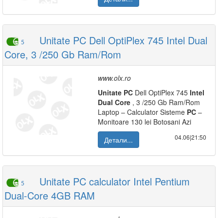
Unitate PC Dell OptiPlex 745 Intel Dual
5
Core, 3 /250 Gb Ram/Rom
www.olx.ro
Unitate
PC
Dell OptiPlex 745
Intel
Dual
Core
, 3 /250 Gb Ram/Rom
Laptop – Calculator Sisteme
PC
–
Monitoare 130 lei Botosani Azi
04.06|21:50
Детали...
Unitate PC calculator Intel Pentium
5
Dual-Core 4GB RAM