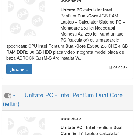
www.olx.ro
Unitate
PC
calculator
Intel
Pentium
Dual
-
Core
4GB RAM
Laptop – Calculator Sisteme
PC
–
Monitoare 250 lei Negociabil
Moinesti Azi 250 lei: Vand unitate
PC
(calculator) cu urmatoarele
specificatii: CPU
Intel
Pentium
Dual
-
Core
E5300
2.6 GHZ 4 GB
RAM DDR2 80 GB HDD placa vi
de
o integrata mo
de
l placa
de
baza ASROCK G31M-S Are instalat W...
18.06|09:54
Детали...
Unitate PC - Intel Pentium Dual Core
2
(ieftin)
www.olx.ro
Unitate
PC
-
Intel
Pentium
Dual
Core
(ieftin) Laptop-Calculator-