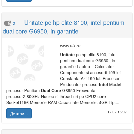
Unitate pc hp elite 8100, intel pentium
2
dual core G6950, in garantie
www.olx.ro
Unitate
pc hp elite 8100, intel
pentium dual core G6950 , in
garantie Laptop – Calculator
Componente si accesorii 199 lei
Constanta Azi 199 lei: Procesor
Producator procesor
Intel
Mo
de
l
procesor Pentium
Dual
Core
G6950 Frecventa
procesor2.80GHz Nuclee si thread-uri pe CPU2 core
Socket1156 Memorie RAM Capacitate Memorie: 4GB Tip:...
17.07|15:07
Детали...