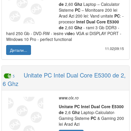
de
2,60
Ghz
Laptop – Calculator
Sisteme
PC
– Monitoare 200 lei
Arad Azi 200 lei: Vand unitate
PC
: -
procesor
Intel
Dual
Core
E5300
de
2,60
Ghz
- rami 3 Gb DDR3 -
hard 250 Gb - DVD-RW - iesire vi
de
o VGA si DISPLAY PORT -
Windows 10 Pro - perfect functional
11.02|09:15
Детали...
Unitate PC Intel Dual Core E5300 de 2,
5
6 Ghz
www.olx.ro
Unitate
PC
Intel
Dual
Core
E5300
de
2,6
Ghz
Laptop-Calculator-
Gaming Sisteme
PC
& Gaming 200
lei Arad Azi