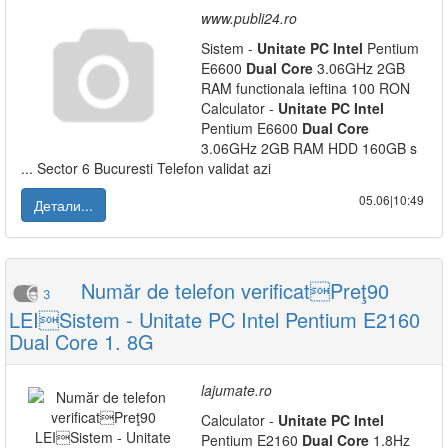
www.publi24.ro
Sistem -
Unitate
PC
Intel
Pentium
E6600
Dual
Core
3.06GHz 2GB
RAM functionala ieftina 100 RON
Calculator -
Unitate
PC
Intel
Pentium E6600
Dual
Core
3.06GHz 2GB RAM HDD 160GB s
... Sector 6 Bucuresti Telefon validat azi
05.06|10:49
Детали...
Număr de telefon verificatPreţ90
3
LEISistem - Unitate PC Intel Pentium E2160
Dual Core 1. 8G
lajumate.ro
Calculator -
Unitate
PC
Intel
Pentium E2160
Dual
Core
1.8Hz