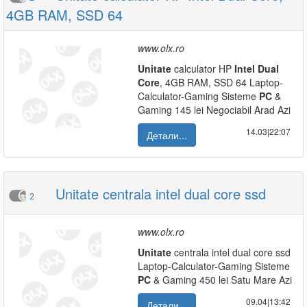
4GB RAM, SSD 64
www.olx.ro
Unitate
calculator HP
Intel
Dual
Core
, 4GB RAM, SSD 64 Laptop-
Calculator-Gaming Sisteme
PC
&
Gaming 145 lei Negociabil Arad Azi
14.03|22:07
Детали...
Unitate centrala intel dual core ssd
2
www.olx.ro
Unitate
centrala intel dual core ssd
Laptop-Calculator-Gaming Sisteme
PC
& Gaming 450 lei Satu Mare Azi
09.04|13:42
Детали...