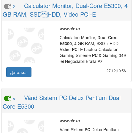
Calculator Monitor, Dual-Core E5300, 4
2
GB RAM, SSDHDD, Video PCI-E
www.olx.ro
Calculator+Monitor,
Dual
-
Core
E5300
, 4 GB RAM, SSD + HDD,
Vi
de
o
PC
I-E Laptop-Calculator-
Gaming Sisteme
PC
& Gaming 349
lei Negociabil Braila Azi
27.12|10:56
Детали...
Vând Sistem PC Delux Pentium Dual
6
Core E5300
www.olx.ro
Vând Sistem
PC
Delux Pentium