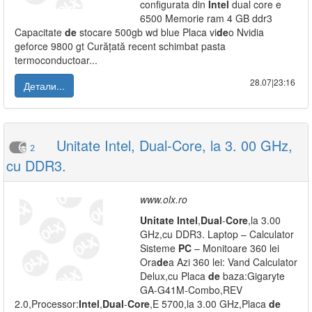
configurata din
Intel
dual core e
6500 Memorie ram 4 GB ddr3
Capacitate
de
stocare 500gb wd blue Placa vi
de
o Nvidia
geforce 9800 gt Curățată recent schimbat pasta
termoconductoar...
28.07|23:16
Детали...
Unitate Intel, Dual-Core, la 3. 00 GHz,
2
cu DDR3.
www.olx.ro
Unitate
Intel
,
Dual
-
Core
,la 3.00
GHz,cu DDR3. Laptop – Calculator
Sisteme
PC
– Monitoare 360 lei
Ora
de
a Azi 360 lei: Vand Calculator
Delux,cu Placa
de
baza:Gigaryte
GA-G41M-Combo,REV
2.0,Processor:
Intel
,
Dual
-
Core
,E 5700,la 3.00 GHz,Placa
de