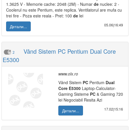
1.3625 V - Memorie cache: 2048 (2M) - Numar
de
nuclee: 2 -
Coolerul nu este Pentium, este replica. Ventilatorul are mufa cu
trei fire - Poza este reala - Pret: 100
de
lei
05.06|16:49
Детали...
Vând Sistem PC Pentium Dual Core
2
E5300
www.olx.ro
Vând Sistem
PC
Pentium
Dual
Core
E5300
Laptop-Calculator-
Gaming Sisteme
PC
& Gaming 720
lei Negociabil Resita Azi
17.02|15:16
Детали...