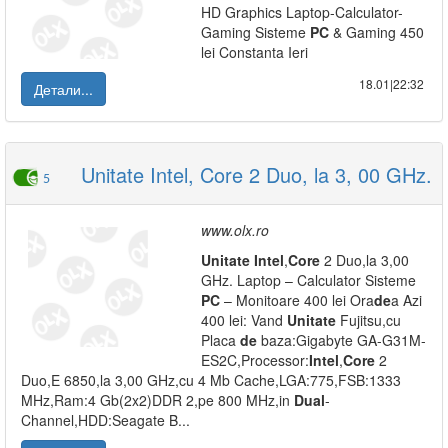
HD Graphics Laptop-Calculator-
Gaming Sisteme
PC
& Gaming 450
lei Constanta Ieri
18.01|22:32
Детали...
Unitate Intel, Core 2 Duo, la 3, 00 GHz.
5
www.olx.ro
Unitate
Intel
,
Core
2 Duo,la 3,00
GHz. Laptop – Calculator Sisteme
PC
– Monitoare 400 lei Ora
de
a Azi
400 lei: Vand
Unitate
Fujitsu,cu
Placa
de
baza:Gigabyte GA-G31M-
ES2C,Processor:
Intel
,
Core
2
Duo,E 6850,la 3,00 GHz,cu 4 Mb Cache,LGA:775,FSB:1333
MHz,Ram:4 Gb(2x2)DDR 2,pe 800 MHz,in
Dual
-
Channel,HDD:Seagate B...