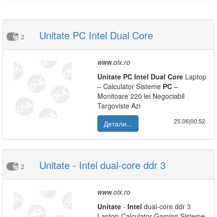
Unitate PC Intel Dual Core
2
www.olx.ro
Unitate
PC
Intel
Dual
Core
Laptop
– Calculator Sisteme
PC
–
Monitoare 220 lei Negociabil
Targoviste Azi
25.06|00:52
Детали...
Unitate - Intel dual-core ddr 3
2
www.olx.ro
Unitate
-
Intel
dual-core ddr 3
Laptop-Calculator-Gaming Sisteme