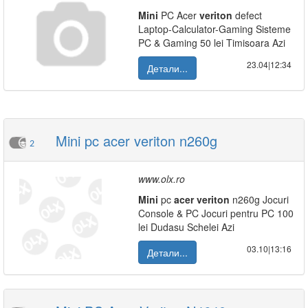
Mini
PC Acer
veriton
defect
Laptop-Calculator-Gaming Sisteme
PC & Gaming 50 lei Timisoara Azi
23.04|12:34
Детали...
Mini pc acer veriton n260g
2
www.olx.ro
Mini
pc
acer
veriton
n260g Jocuri
Console & PC Jocuri pentru PC 100
lei Dudasu Schelei Azi
03.10|13:16
Детали...