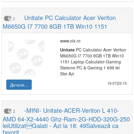
Unitate PC Calculator Acer Veriton
2
M6650G I7 7700 8GB 1TB Win10 1151
www.olx.ro
Unitate
PC Calculator Acer Veriton
M6650G I7 7700 8GB 1TB Win10
1151 Laptop-Calculator-Gaming
Sisteme PC & Gaming 1 699 lei
Stei Azi
16.07|22:10
Детали...
-MINI- Unitate-ACER-Veriton L 410-
2
AMD 64-X2-4440 Ghz-Ram-2G-HDD-320G-250
leiUtilizatGalati - Azi la 18: 49Salvează ca
favorit