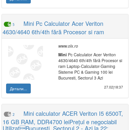
Mini Pc Calculator Acer Veriton
5
4630/4640 6th/4th fără Procesor si ram
www.olx.ro
Mini
Pc Calculator Acer Veriton
4630/4640 6th/4th fără Procesor si
ram Laptop-Calculator-Gaming
Sisteme PC & Gaming 100 lei
Bucuresti, Sectorul 3 Azi
27.02|18:37
Детали...
Mini calculator ACER Veriton I5 6500T,
2
16 GB RAM, DDR4700 leiPrețul e negociabil
UtilizatBucuresti, Sectorul 2 - Azi la 22: