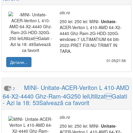
olx.ro
250 lei: 250 lei: MINI-
Unitate
-
ACER-Veriton L 410-AMD 64-X2-
4440 Ghz-Ram-2G-HDD-320G-
windows-7 ULTIMATIUM 64 biti-
2022-PRET FIX-NU TRIMIT IN
TARA.
01.05|21:56
Детали...
MINI- Unitate-ACER-Veriton L 410-AMD
2
64-X2-4440 Ghz-Ram-4G250 leiUtilizatGalati
- Azi la 18: 53Salvează ca favorit
olx.ro
250 lei: 250 lei: MINI-
Unitate
-
ACER-Veriton L 410-AMD 64-X2-