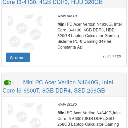
Core I3-4130, 4GB DDR3, HDD 320GB
www.olx.ro
Mini
PC Acer Veriton N4630G, Intel
Core I3-4130, 4GB DDR3, HDD
320GB Laptop-Calculator-Gaming
Sisteme PC & Gaming 349 lei
Constanta Azi
25.03|11:29
Детали...
Mini PC Acer Veriton N4640G, Intel
5
Core I5-6500T, 8GB DDR4, SSD 256GB
www.olx.ro
Mini
PC Acer Veriton N4640G,Intel
Core I5-6500T,8GB DDR4,SSD
256GB Laptop-Calculator-Gaming