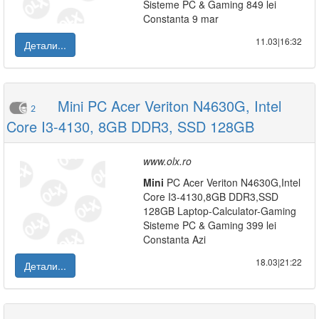
Sisteme PC & Gaming 849 lei
Constanta 9 mar
11.03|16:32
Детали...
Mini PC Acer Veriton N4630G, Intel
2
Core I3-4130, 8GB DDR3, SSD 128GB
www.olx.ro
Mini
PC Acer Veriton N4630G,Intel
Core I3-4130,8GB DDR3,SSD
128GB Laptop-Calculator-Gaming
Sisteme PC & Gaming 399 lei
Constanta Azi
18.03|21:22
Детали...