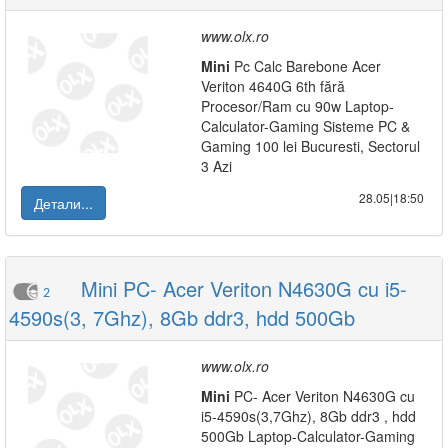
www.olx.ro
Mini
Pc Calc Barebone Acer
Veriton 4640G 6th fără
Procesor/Ram cu 90w Laptop-
Calculator-Gaming Sisteme PC &
Gaming 100 lei Bucuresti, Sectorul
3 Azi
28.05|18:50
Детали...
Mini PC- Acer Veriton N4630G cu i5-
2
4590s(3, 7Ghz), 8Gb ddr3, hdd 500Gb
www.olx.ro
Mini
PC- Acer Veriton N4630G cu
i5-4590s(3,7Ghz), 8Gb ddr3 , hdd
500Gb Laptop-Calculator-Gaming