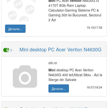
Mini
PC Acer
veriton
N4630G i3
4170T 8Gb Ram Laptop-
Calculator-Gaming Sisteme PC &
Gaming 300 lei Bucuresti, Sectorul
2 Azi
19.10|17:39
Детали...
Mini desktop PC Acer Veriton N4630G
5
olx.ro
Mini
desktop PC Acer Veriton
N4630G 400 leiUtilizat Sibiu - Azi la
Sterge din Salvate
16.07|18:34
Детали...