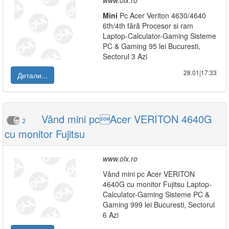
www.olx.ro
Mini
Pc Acer Veriton 4630/4640
6th/4th fără Procesor si ram
Laptop-Calculator-Gaming Sisteme
PC & Gaming 95 lei Bucuresti,
Sectorul 3 Azi
28.01|17:33
Детали...
Vând mini pcAcer VERITON 4640G
2
cu monitor Fujitsu
www.olx.ro
Vând mini pc Acer VERITON
4640G cu monitor Fujitsu Laptop-
Calculator-Gaming Sisteme PC &
Gaming 999 lei Bucuresti, Sectorul
6 Azi