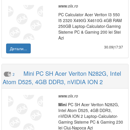
www.olx.ro
PC Calculator Acer Veriton I3 550
I5 2320 X490G X4610G 4GB RAM
250GB Laptop-Calculator-Gaming
Sisteme PC & Gaming 200 lei Stei
Azi
30.09|17:37
Детали...
Mini PC SH Acer Veriton N282G, Intel
2
Atom D525, 4GB DDR3, nVIDIA ION 2
www.olx.ro
Mini
PC SH Acer Veriton N282G,
Intel Atom D525, 4GB DDR3,
nVIDIA ION 2 Laptop-Calculator-
Gaming Sisteme PC & Gaming 230
lei Cluj-Napoca Azi