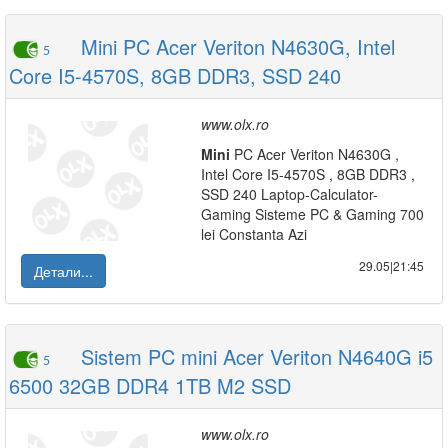
Mini PC Acer Veriton N4630G, Intel
5
Core I5-4570S, 8GB DDR3, SSD 240
www.olx.ro
Mini
PC Acer Veriton N4630G ,
Intel Core I5-4570S , 8GB DDR3 ,
SSD 240 Laptop-Calculator-
Gaming Sisteme PC & Gaming 700
lei Constanta Azi
29.05|21:45
Детали...
Sistem PC mini Acer Veriton N4640G i5
5
6500 32GB DDR4 1TB M2 SSD
www.olx.ro