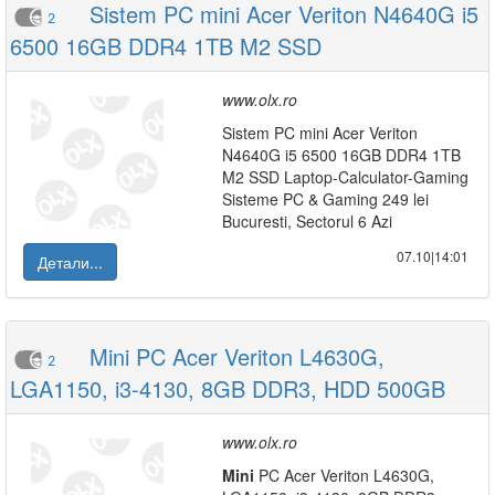
Sistem PC mini Acer Veriton N4640G i5
2
6500 16GB DDR4 1TB M2 SSD
www.olx.ro
Sistem PC mini Acer Veriton
N4640G i5 6500 16GB DDR4 1TB
M2 SSD Laptop-Calculator-Gaming
Sisteme PC & Gaming 249 lei
Bucuresti, Sectorul 6 Azi
07.10|14:01
Детали...
Mini PC Acer Veriton L4630G,
2
LGA1150, i3-4130, 8GB DDR3, HDD 500GB
www.olx.ro
Mini
PC Acer Veriton L4630G,