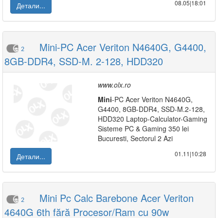
08.05|18:01
Детали...
Mini-PC Acer Veriton N4640G, G4400,
2
8GB-DDR4, SSD-M. 2-128, HDD320
www.olx.ro
Mini
-PC Acer Veriton N4640G,
G4400, 8GB-DDR4, SSD-M.2-128,
HDD320 Laptop-Calculator-Gaming
Sisteme PC & Gaming 350 lei
Bucuresti, Sectorul 2 Azi
01.11|10:28
Детали...
Mini Pc Calc Barebone Acer Veriton
2
4640G 6th fără Procesor/Ram cu 90w