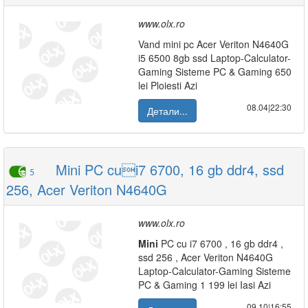
www.olx.ro
Vand mini pc Acer Veriton N4640G
i5 6500 8gb ssd Laptop-Calculator-
Gaming Sisteme PC & Gaming 650
lei Ploiesti Azi
08.04|22:30
Детали...
Mini PC cui7 6700, 16 gb ddr4, ssd
5
256, Acer Veriton N4640G
www.olx.ro
Mini
PC cu i7 6700 , 16 gb ddr4 ,
ssd 256 , Acer Veriton N4640G
Laptop-Calculator-Gaming Sisteme
PC & Gaming 1 199 lei Iasi Azi
09.10|16:55