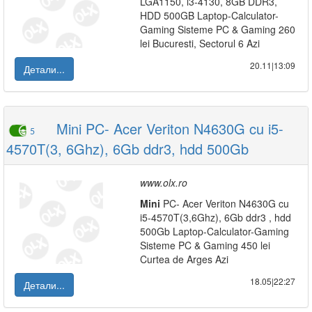
LGA1150, i3-4130, 8GB DDR3,
HDD 500GB Laptop-Calculator-
Gaming Sisteme PC & Gaming 260
lei Bucuresti, Sectorul 6 Azi
20.11|13:09
Детали...
Mini PC- Acer Veriton N4630G cu i5-
5
4570T(3, 6Ghz), 6Gb ddr3, hdd 500Gb
www.olx.ro
Mini
PC- Acer Veriton N4630G cu
i5-4570T(3,6Ghz), 6Gb ddr3 , hdd
500Gb Laptop-Calculator-Gaming
Sisteme PC & Gaming 450 lei
Curtea de Arges Azi
18.05|22:27
Детали...