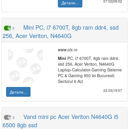
07.02|09:02
Детали...
Mini PC, i7 6700T, 8gb ram ddr4, ssd
5
256, Acer Veriton, N4640G
www.olx.ro
Mini
PC, i7 6700T, 8gb ram ddr4,
ssd 256, Acer Veriton, N4640G
Laptop-Calculator-Gaming Sisteme
PC & Gaming 950 lei Bucuresti,
Sectorul 6 Azi
22.03|19:57
Детали...
Vand mini pc Acer Veriton N4640G i5
3
6500 8gb ssd