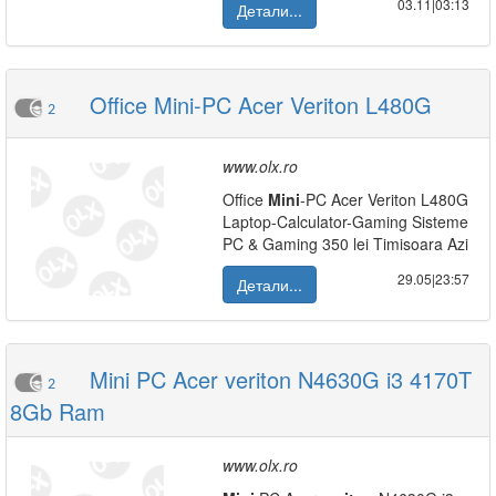
03.11|03:13
Детали...
Office Mini-PC Acer Veriton L480G
2
www.olx.ro
Office
Mini
-PC Acer Veriton L480G
Laptop-Calculator-Gaming Sisteme
PC & Gaming 350 lei Timisoara Azi
29.05|23:57
Детали...
Mini PC Acer veriton N4630G i3 4170T
2
8Gb Ram
www.olx.ro