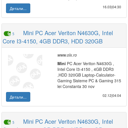
16.03|04:30
Детали...
Mini PC Acer Veriton N4630G, Intel
5
Core I3-4150, 4GB DDR3, HDD 320GB
www.olx.ro
Mini
PC Acer Veriton N4630G ,
Intel Core I3-4150 , 4GB DDR3
,HDD 320GB Laptop-Calculator-
Gaming Sisteme PC & Gaming 315
lei Constanta 30 nov
02.12|04:04
Детали...
Mini PC Acer Veriton N4630G, Intel
5