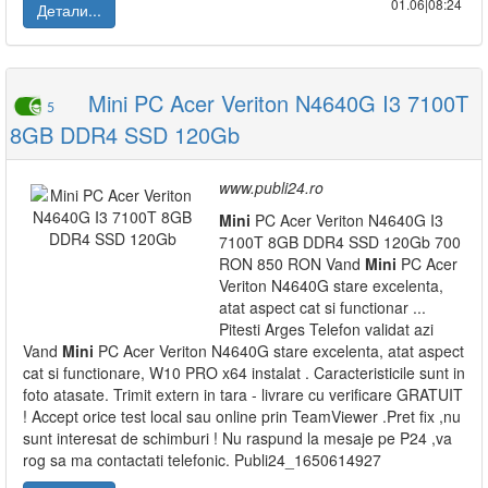
01.06|08:24
Детали...
Mini PC Acer Veriton N4640G I3 7100T
5
8GB DDR4 SSD 120Gb
www.publi24.ro
Mini
PC Acer Veriton N4640G I3
7100T 8GB DDR4 SSD 120Gb 700
RON 850 RON Vand
Mini
PC Acer
Veriton N4640G stare excelenta,
atat aspect cat si functionar ...
Pitesti Arges Telefon validat azi
Vand
Mini
PC Acer Veriton N4640G stare excelenta, atat aspect
cat si functionare, W10 PRO x64 instalat . Caracteristicile sunt in
foto atasate. Trimit extern in tara - livrare cu verificare GRATUIT
! Accept orice test local sau online prin TeamViewer .Pret fix ,nu
sunt interesat de schimburi ! Nu raspund la mesaje pe P24 ,va
rog sa ma contactati telefonic. Publi24_1650614927