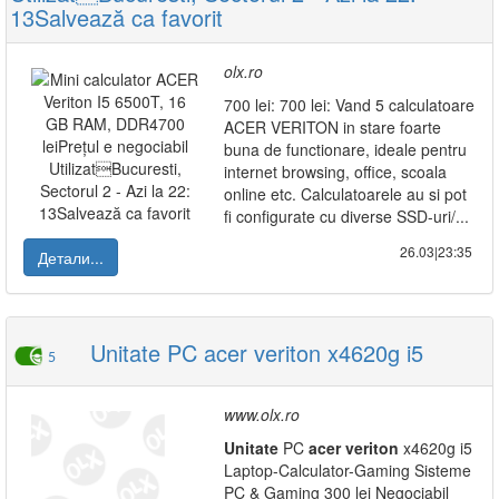
13Salvează ca favorit
olx.ro
700 lei: 700 lei: Vand 5 calculatoare
ACER VERITON in stare foarte
buna de functionare, ideale pentru
internet browsing, office, scoala
online etc. Calculatoarele au si pot
fi configurate cu diverse SSD-uri/...
26.03|23:35
Детали...
Unitate PC acer veriton x4620g i5
5
www.olx.ro
Unitate
PC
acer
veriton
x4620g i5
Laptop-Calculator-Gaming Sisteme
PC & Gaming 300 lei Negociabil