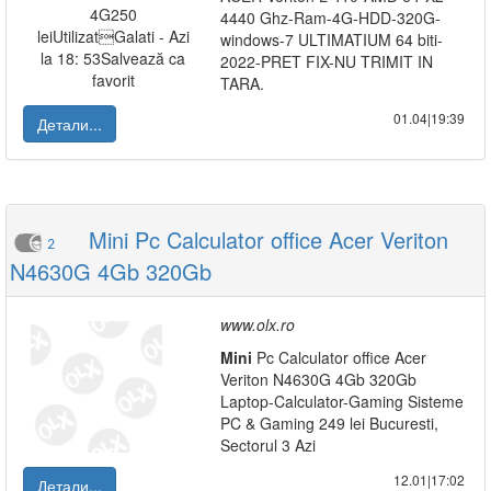
4440 Ghz-Ram-4G-HDD-320G-
windows-7 ULTIMATIUM 64 biti-
2022-PRET FIX-NU TRIMIT IN
TARA.
01.04|19:39
Детали...
Mini Pc Calculator office Acer Veriton
2
N4630G 4Gb 320Gb
www.olx.ro
Mini
Pc Calculator office Acer
Veriton N4630G 4Gb 320Gb
Laptop-Calculator-Gaming Sisteme
PC & Gaming 249 lei Bucuresti,
Sectorul 3 Azi
12.01|17:02
Детали...