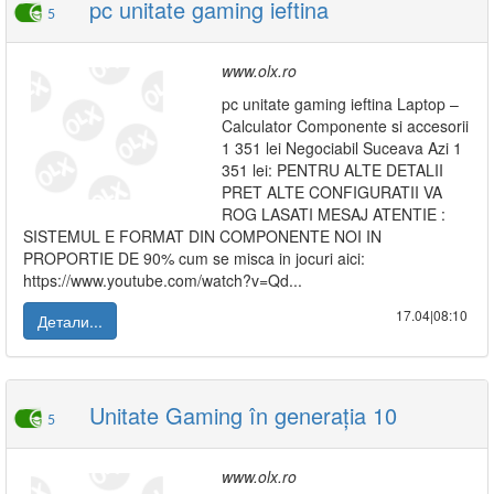
pc unitate gaming ieftina
5
www.olx.ro
pc unitate gaming ieftina Laptop –
Calculator Componente si accesorii
1 351 lei Negociabil Suceava Azi 1
351 lei: PENTRU ALTE DETALII
PRET ALTE CONFIGURATII VA
ROG LASATI MESAJ ATENTIE :
SISTEMUL E FORMAT DIN COMPONENTE NOI IN
PROPORTIE DE 90% cum se misca in jocuri aici:
https://www.youtube.com/watch?v=Qd...
17.04|08:10
Детали...
Unitate Gaming în generația 10
5
www.olx.ro