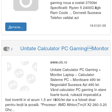
gaming noua a costat 3700lei
Specificatii: Ryzen 5 2400G
8
gb
Ram Coole ... Dornesti Suceava
Telefon validat azi
19.01|01:05
Детали...
Unitate Calculator PC GamingMonitor
2
www.olx.ro
Unitate Calculator PC Gaming +
Monitor Laptop – Calculator
Sisteme PC – Monitoare 490 lei
Negociabil Suceava Azi 490 lei:
Vând calculator PC gaming în stare
foarte bună, rulează impecabil,a
fost invertit in el acum 1,5 ani 1
8
00/lei dar s-a folosit doar
pentru lecții la școală. *Procesor: AMD Alhlon(Tm)II X2 260-3.20
Ghz...