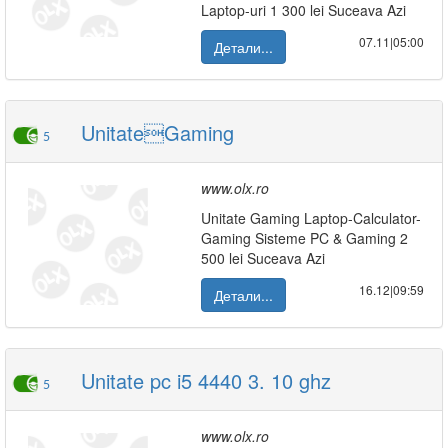
Laptop-uri 1 300 lei Suceava Azi
07.11|05:00
Детали...
UnitateGaming
5
www.olx.ro
Unitate Gaming Laptop-Calculator-
Gaming Sisteme PC & Gaming 2
500 lei Suceava Azi
16.12|09:59
Детали...
Unitate pc i5 4440 3. 10 ghz
5
www.olx.ro