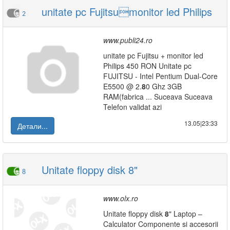
unitate pc Fujitsumonitor led Philips
2
www.publi24.ro
unitate pc Fujitsu + monitor led
Philips 450 RON Unitate pc
FUJITSU - Intel Pentium Dual-Core
E5500 @ 2.
8
0 Ghz 3GB
RAM(fabrica ... Suceava Suceava
Telefon validat azi
13.05|23:33
Детали...
Unitate floppy disk 8"
8
www.olx.ro
Unitate floppy disk
8
" Laptop –
Calculator Componente si accesorii