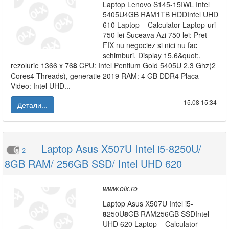
Laptop Lenovo S145-15IWL Intel
5405U4GB RAM1TB HDDIntel UHD
610 Laptop – Calculator Laptop-uri
750 lei Suceava Azi 750 lei: Pret
FIX nu negociez si nici nu fac
schimburi. Display 15.6&quot;,
rezolurie 1366 x 76
8
CPU: Intel Pentium Gold 5405U 2.3 Ghz(2
Cores4 Threads), generatie 2019 RAM: 4 GB DDR4 Placa
Video: Intel UHD...
15.08|15:34
Детали...
Laptop Asus X507U Intel i5-8250U/
2
8GB RAM/ 256GB SSD/ Intel UHD 620
www.olx.ro
Laptop Asus X507U Intel i5-
8
250U
8
GB RAM256GB SSDIntel
UHD 620 Laptop – Calculator