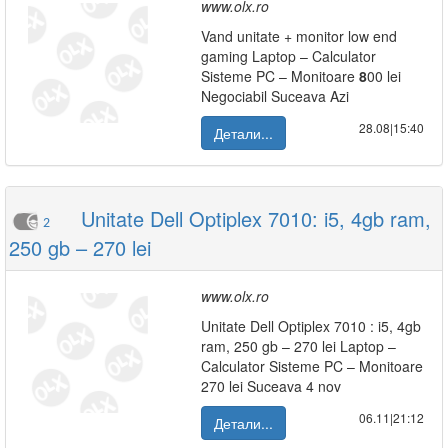
www.olx.ro
Vand unitate + monitor low end
gaming Laptop – Calculator
Sisteme PC – Monitoare
8
00 lei
Negociabil Suceava Azi
28.08|15:40
Детали...
Unitate Dell Optiplex 7010: i5, 4gb ram,
2
250 gb – 270 lei
www.olx.ro
Unitate Dell Optiplex 7010 : i5, 4gb
ram, 250 gb – 270 lei Laptop –
Calculator Sisteme PC – Monitoare
270 lei Suceava 4 nov
06.11|21:12
Детали...