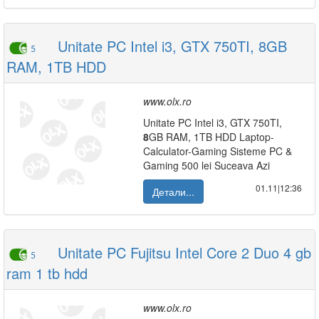
Unitate PC Intel i3, GTX 750TI, 8GB
5
RAM, 1TB HDD
www.olx.ro
Unitate PC Intel i3, GTX 750TI,
8
GB RAM, 1TB HDD Laptop-
Calculator-Gaming Sisteme PC &
Gaming 500 lei Suceava Azi
01.11|12:36
Детали...
Unitate PC Fujitsu Intel Core 2 Duo 4 gb
5
ram 1 tb hdd
www.olx.ro