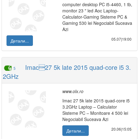
computer desktop PC i5-4460, 1 tb,
monitor 23 " led Aoc Laptop-
Calculator-Gaming Sisteme PC &
Gaming 530 lei Negociabil Suceava
Azi
05.07|19:00
Детали...
Imac27 5k late 2015 quad-core i5 3.
5
2GHz
www.olx.ro
Imac 27 5k late 2015 quad-core i5
3.2GHz Laptop – Calculator
Sisteme PC – Monitoare 4 500 lei
Negociabil Suceava Azi
20.06|15:05
Детали...