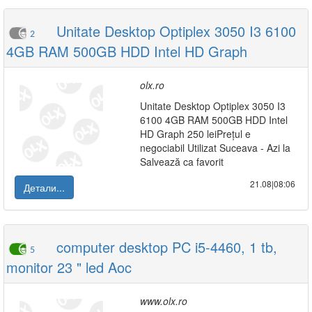
Unitate Desktop Optiplex 3050 I3 6100
2
4GB RAM 500GB HDD Intel HD Graph
olx.ro
Unitate Desktop Optiplex 3050 I3
6100 4GB RAM 500GB HDD Intel
HD Graph 250 leiPrețul e
negociabil Utilizat Suceava - Azi la
Salvează ca favorit
21.08|08:06
Детали...
computer desktop PC i5-4460, 1 tb,
5
monitor 23 " led Aoc
www.olx.ro