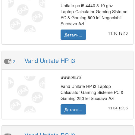
Unitate pc i5 4440 3.10 ghz
Laptop-Calculator-Gaming Sisteme
PC & Gaming
8
00 lei Negociabil
Suceava Azi
11.10|18:40
Детали...
Vand Unitate HP i3
2
www.olx.ro
Vand Unitate HP i3 Laptop-
Calculator-Gaming Sisteme PC &
Gaming 250 lei Suceava Azi
11.04|16:36
Детали...