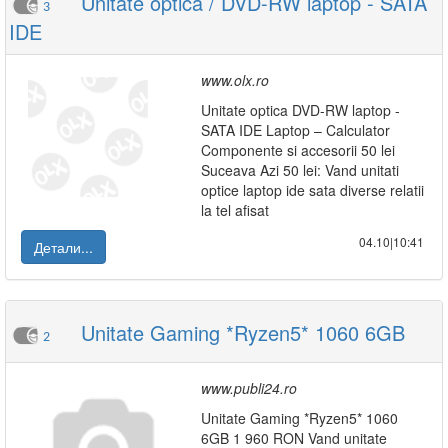
Unitate optica / DVD-RW laptop - SATA
3
IDE
www.olx.ro
Unitate optica DVD-RW laptop -
SATA IDE Laptop – Calculator
Componente si accesorii 50 lei
Suceava Azi 50 lei: Vand unitati
optice laptop ide sata diverse relatii
la tel afisat
04.10|10:41
Детали...
Unitate Gaming *Ryzen5* 1060 6GB
2
www.publi24.ro
Unitate Gaming *Ryzen5* 1060
6GB 1 960 RON Vand unitate