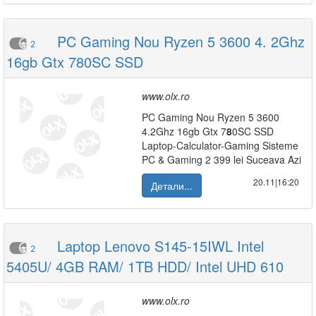
PC Gaming Nou Ryzen 5 3600 4. 2Ghz
2
16gb Gtx 780SC SSD
www.olx.ro
PC Gaming Nou Ryzen 5 3600
4.2Ghz 16gb Gtx 7
8
0SC SSD
Laptop-Calculator-Gaming Sisteme
PC & Gaming 2 399 lei Suceava Azi
20.11|16:20
Детали...
Laptop Lenovo S145-15IWL Intel
2
5405U/ 4GB RAM/ 1TB HDD/ Intel UHD 610
www.olx.ro