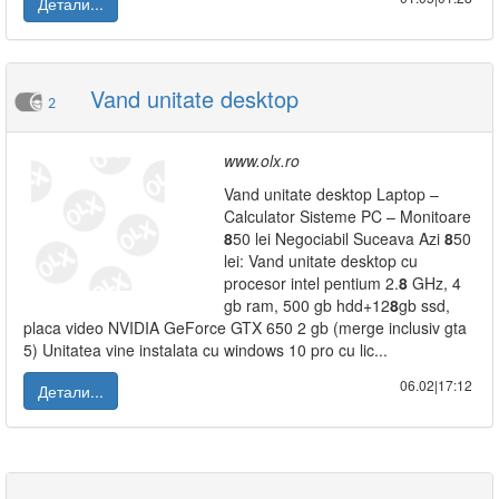
Детали...
Vand unitate desktop
2
www.olx.ro
Vand unitate desktop Laptop –
Calculator Sisteme PC – Monitoare
8
50 lei Negociabil Suceava Azi
8
50
lei: Vand unitate desktop cu
procesor intel pentium 2.
8
GHz, 4
gb ram, 500 gb hdd+12
8
gb ssd,
placa video NVIDIA GeForce GTX 650 2 gb (merge inclusiv gta
5) Unitatea vine instalata cu windows 10 pro cu lic...
06.02|17:12
Детали...