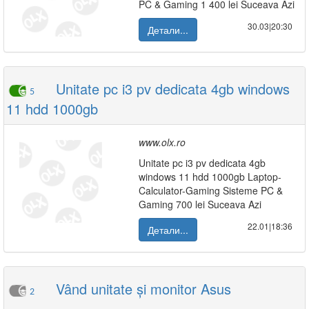
PC & Gaming 1 400 lei Suceava Azi
30.03|20:30
Детали...
Unitate pc i3 pv dedicata 4gb windows
5
11 hdd 1000gb
www.olx.ro
Unitate pc i3 pv dedicata 4gb
windows 11 hdd 1000gb Laptop-
Calculator-Gaming Sisteme PC &
Gaming 700 lei Suceava Azi
22.01|18:36
Детали...
Vând unitate și monitor Asus
2