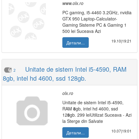
www.olx.ro
PC gaming, i5-4460 3.2GHz, nvidia
GTX 950 Laptop-Calculator-
Gaming Sisteme PC & Gaming 1
500 lei Suceava Azi
19.10|19:21
Детали...
Unitate de sistem Intel i5-4590, RAM
2
8gb, intel hd 4600, ssd 128gb.
olx.ro
Unitate de sistem Intel i5-4590,
RAM
8
gb, intel hd 4600, ssd
12
8
gb. 299 leiUtilizat Suceava - Azi
la Sterge din Salvate
10.07|19:01
Детали...