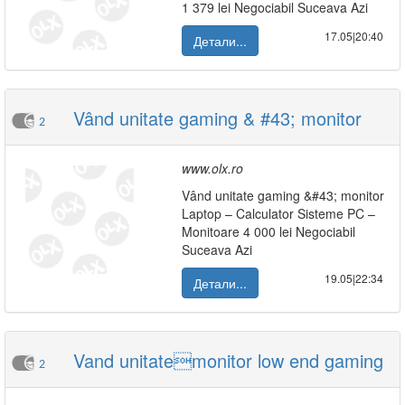
1 379 lei Negociabil Suceava Azi
17.05|20:40
Детали...
Vând unitate gaming & #43; monitor
2
www.olx.ro
Vând unitate gaming &#43; monitor
Laptop – Calculator Sisteme PC –
Monitoare 4 000 lei Negociabil
Suceava Azi
19.05|22:34
Детали...
Vand unitatemonitor low end gaming
2