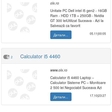
olx.ro
Unitate PC Dell intel i5 gen2 - 16GB
Ram - HDD 1TB + 250GB - Nvidia
GT 300 leiUtilizat Suceava - Azi la
Salvează ca favorit
05.11|00:05
Детали...
Calculator i5 4460
2
www.olx.ro
Calculator i5 4460 Laptop –
Calculator Sisteme PC – Monitoare
2 500 lei Negociabil Suceava Azi
17.10|23:27
Детали...