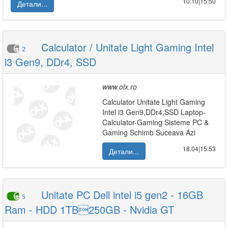
10.10|15:50
Детали...
Calculator / Unitate Light Gaming Intel
2
i3 Gen9, DDr4, SSD
www.olx.ro
Calculator Unitate Light Gaming
Intel i3 Gen9,DDr4,SSD Laptop-
Calculator-Gaming Sisteme PC &
Gaming Schimb Suceava Azi
18.04|15:53
Детали...
Unitate PC Dell intel i5 gen2 - 16GB
5
Ram - HDD 1TB250GB - Nvidia GT