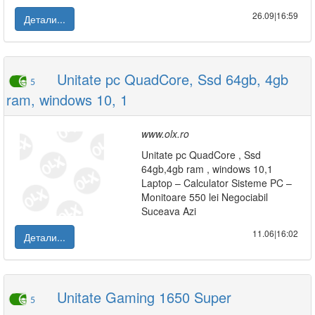
26.09|16:59
Детали...
Unitate pc QuadCore, Ssd 64gb, 4gb
5
ram, windows 10, 1
www.olx.ro
Unitate pc QuadCore , Ssd
64gb,4gb ram , windows 10,1
Laptop – Calculator Sisteme PC –
Monitoare 550 lei Negociabil
Suceava Azi
11.06|16:02
Детали...
Unitate Gaming 1650 Super
5