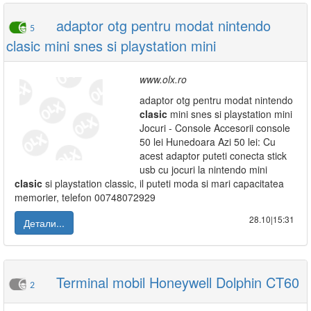
adaptor otg pentru modat nintendo
5
clasic mini snes si playstation mini
www.olx.ro
adaptor otg pentru modat nintendo
clasic
mini snes si playstation mini
Jocuri - Console Accesorii console
50 lei Hunedoara Azi 50 lei: Cu
acest adaptor puteti conecta stick
usb cu jocuri la nintendo mini
clasic
si playstation classic, il puteti moda si mari capacitatea
memorier, telefon 00748072929
28.10|15:31
Детали...
Terminal mobil Honeywell Dolphin CT60
2