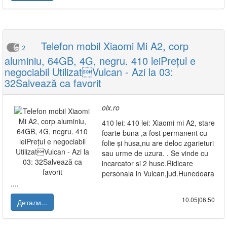
Telefon mobil Xiaomi Mi A2, corp
2
aluminiu, 64GB, 4G, negru. 410 leiPrețul e
negociabil UtilizatVulcan - Azi la 03:
32Salvează ca favorit
olx.ro
410 lei: 410 lei: Xiaomi mi A2, stare
foarte buna ,a fost permanent cu
folie și husa,nu are deloc zgarieturi
sau urme de uzura. . Se vinde cu
incarcator si 2 huse.Ridicare
personala in Vulcan,jud.Hunedoara
....
10.05|06:50
Детали...