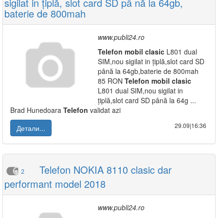
sigilat in țiplă, slot card SD pâ nă la 64gb,
baterie de 800mah
www.publi24.ro
Telefon
mobil
clasic
L801 dual
SIM,nou sigilat in țiplă,slot card SD
până la 64gb,baterie de 800mah
85 RON
Telefon
mobil
clasic
L801 dual SIM,nou sigilat in
țiplă,slot card SD până la 64g ...
Brad Hunedoara
Telefon
validat azi
29.09|16:36
Детали...
Telefon NOKIA 8110 clasic dar
2
performant model 2018
www.publi24.ro