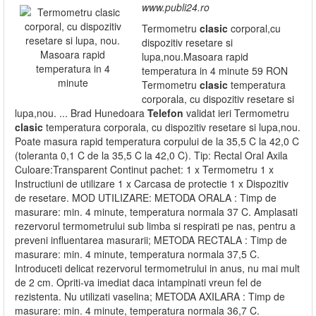
www.publi24.ro
Termometru
clasic
corporal,cu
dispozitiv resetare si
lupa,nou.Masoara rapid
temperatura in 4 minute 59 RON
Termometru
clasic
temperatura
corporala, cu dispozitiv resetare si
lupa,nou. ... Brad Hunedoara
Telefon
validat ieri Termometru
clasic
temperatura corporala, cu dispozitiv resetare si lupa,nou.
Poate masura rapid temperatura corpului de la 35,5 C la 42,0 C
(toleranta 0,1 C de la 35,5 C la 42,0 C). Tip: Rectal Oral Axila
Culoare:Transparent Continut pachet: 1 x Termometru 1 x
Instructiuni de utilizare 1 x Carcasa de protectie 1 x Dispozitiv
de resetare. MOD UTILIZARE: METODA ORALA : Timp de
masurare: min. 4 minute, temperatura normala 37 C. Amplasati
rezervorul termometrului sub limba si respirati pe nas, pentru a
preveni influentarea masurarii; METODA RECTALA : Timp de
masurare: min. 4 minute, temperatura normala 37,5 C.
Introduceti delicat rezervorul termometrului in anus, nu mai mult
de 2 cm. Opriti-va imediat daca intampinati vreun fel de
rezistenta. Nu utilizati vaselina; METODA AXILARA : Timp de
masurare: min. 4 minute, temperatura normala 36,7 C.