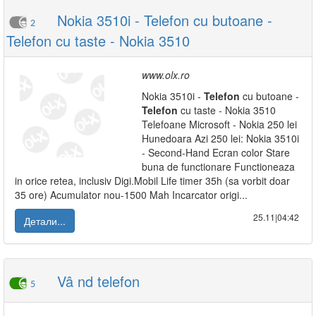
Nokia 3510i - Telefon cu butoane -
2
Telefon cu taste - Nokia 3510
www.olx.ro
Nokia 3510i -
Telefon
cu butoane -
Telefon
cu taste - Nokia 3510
Telefoane Microsoft - Nokia 250 lei
Hunedoara Azi 250 lei: Nokia 3510i
- Second-Hand Ecran color Stare
buna de functionare Functioneaza
in orice retea, inclusiv Digi.Mobil Life timer 35h (sa vorbit doar
35 ore) Acumulator nou-1500 Mah Incarcator origi...
25.11|04:42
Детали...
Vâ nd telefon
5