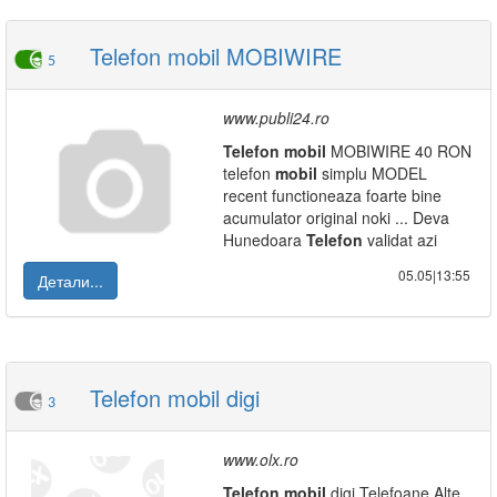
Telefon mobil MOBIWIRE
5
www.publi24.ro
Telefon
mobil
MOBIWIRE 40 RON
telefon
mobil
simplu MODEL
recent functioneaza foarte bine
acumulator original noki ... Deva
Hunedoara
Telefon
validat azi
05.05|13:55
Детали...
Telefon mobil digi
3
www.olx.ro
Telefon
mobil
digi Telefoane Alte