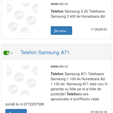
www.olx.ro
Telefon
Samsung S 20 Telefoane
Samsung 2 400 lei Hunedoara Azi
17.06|09:53
Детали...
Telefon Samsung A71
5
www.olx.ro
Telefon
Samsung A71 Telefoane
Samsung 1 100 lei Hunedoara Azi
1 100 lei: Samsung A71 este nou în
garanție cu folie pe el și folie de
protecție!
Telefon
ul are
aproximativ 4 luni!Pentru relati
sunați la nr.0772257398.
02.05|16:18