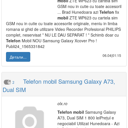
mobil
ZTE WP623 cu cartela sim
GSM nou in cutie cu toate accesoril
... Brad Hunedoara azi
Telefon
fix
mobil
ZTE WP623 cu cartela sim
GSM nou in cutie cu toate accesorile originale, meniu in limba
romana si ghid de utilizare Video Recorder Profesional PHILIPS
complet, neservisat * NU LE DAU SEPARAT ! * Schimb doar cu
Telefon
Mobil NOU Samsung Galaxy Xcover Pro !
Publi24_1565331842
06.04|01:15
Детали...
Telefon mobil Samsung Galaxy A73,
2
Dual SIM
olx.ro
Telefon
mobil
Samsung Galaxy
A73, Dual SIM 1 800 leiPrețul e
negociabil Utilizat Hunedoara - Azi