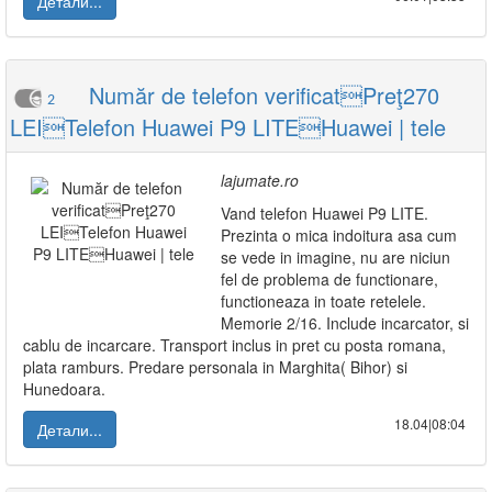
Детали...
Număr de telefon verificatPreţ270
2
LEITelefon Huawei P9 LITEHuawei | tele
lajumate.ro
Vand telefon Huawei P9 LITE.
Prezinta o mica indoitura asa cum
se vede in imagine, nu are niciun
fel de problema de functionare,
functioneaza in toate retelele.
Memorie 2/16. Include incarcator, si
cablu de incarcare. Transport inclus in pret cu posta romana,
plata ramburs. Predare personala in Marghita( Bihor) si
Hunedoara.
18.04|08:04
Детали...