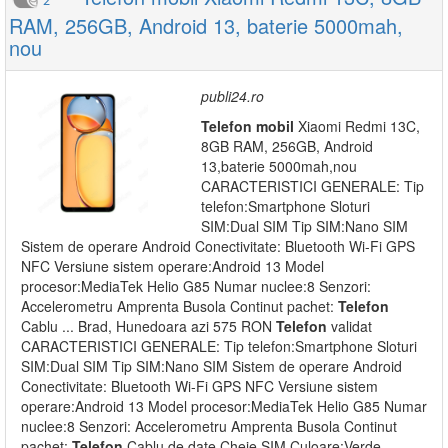
2
RAM, 256GB, Android 13, baterie 5000mah,
nou
publi24.ro
Telefon
mobil
Xiaomi Redmi 13C,
8GB RAM, 256GB, Android
13,baterie 5000mah,nou
CARACTERISTICI GENERALE: Tip
telefon:Smartphone Sloturi
SIM:Dual SIM Tip SIM:Nano SIM
Sistem de operare Android Conectivitate: Bluetooth Wi-Fi GPS
NFC Versiune sistem operare:Android 13 Model
procesor:MediaTek Helio G85 Numar nuclee:8 Senzori:
Accelerometru Amprenta Busola Continut pachet:
Telefon
Cablu ... Brad, Hunedoara azi 575 RON
Telefon
validat
CARACTERISTICI GENERALE: Tip telefon:Smartphone Sloturi
SIM:Dual SIM Tip SIM:Nano SIM Sistem de operare Android
Conectivitate: Bluetooth Wi-Fi GPS NFC Versiune sistem
operare:Android 13 Model procesor:MediaTek Helio G85 Numar
nuclee:8 Senzori: Accelerometru Amprenta Busola Continut
pachet:
Telefon
Cablu de date Cheie SIM Culoare:Verde