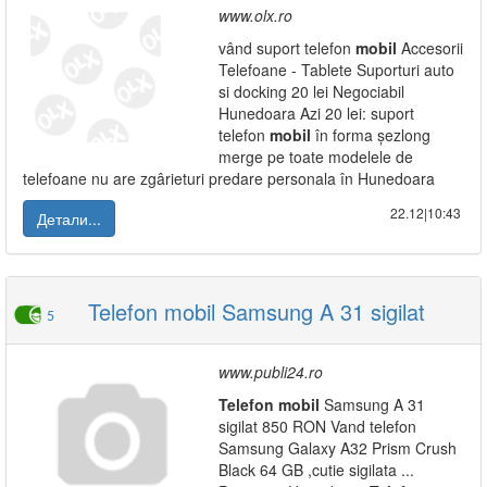
www.olx.ro
vând suport telefon
mobil
Accesorii
Telefoane - Tablete Suporturi auto
si docking 20 lei Negociabil
Hunedoara Azi 20 lei: suport
telefon
mobil
în forma șezlong
merge pe toate modelele de
telefoane nu are zgârieturi predare personala în Hunedoara
22.12|10:43
Детали...
Telefon mobil Samsung A 31 sigilat
5
www.publi24.ro
Telefon
mobil
Samsung A 31
sigilat 850 RON Vand telefon
Samsung Galaxy A32 Prism Crush
Black 64 GB ,cutie sigilata ...