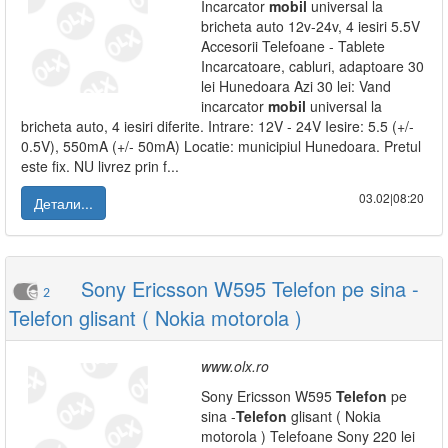
Incarcator
mobil
universal la
bricheta auto 12v-24v, 4 iesiri 5.5V
Accesorii Telefoane - Tablete
Incarcatoare, cabluri, adaptoare 30
lei Hunedoara Azi 30 lei: Vand
incarcator
mobil
universal la
bricheta auto, 4 iesiri diferite. Intrare: 12V - 24V Iesire: 5.5 (+/-
0.5V), 550mA (+/- 50mA) Locatie: municipiul Hunedoara. Pretul
este fix. NU livrez prin f...
03.02|08:20
Детали...
Sony Ericsson W595 Telefon pe sina -
2
Telefon glisant ( Nokia motorola )
www.olx.ro
Sony Ericsson W595
Telefon
pe
sina -
Telefon
glisant ( Nokia
motorola ) Telefoane Sony 220 lei