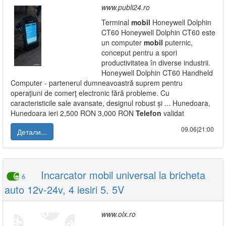
www.publi24.ro
Terminal
mobil
Honeywell Dolphin
CT60 Honeywell Dolphin CT60 este
un computer
mobil
puternic,
conceput pentru a spori
productivitatea în diverse industrii.
Honeywell Dolphin CT60 Handheld
Computer - partenerul dumneavoastră suprem pentru
operaţiuni de comerţ electronic fără probleme. Cu
caracteristicile sale avansate, designul robust și ... Hunedoara,
Hunedoara ieri 2,500 RON 3,000 RON
Telefon
validat
09.06|21:00
Детали...
Incarcator mobil universal la bricheta
6
auto 12v-24v, 4 iesiri 5. 5V
www.olx.ro