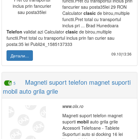
functii.Pret cu transportul inclus prin
fancurier sau posta35lei 29 RON
Calculator
clasic
de birou,multiple
functii.Pret total cu transportul
inclus pri ... Brad Hunedoara
Telefon
validat azi Calculator
clasic
de birou,multiple
functii.Pret total cu transportul inclus prin fan curier sau
posta:35 lei Publi24_1585137333
09.10|13:36
Детали...
Magneti suport telefon magnet suporti
5
mobil auto grila grile
www.olx.ro
Magneti suport telefon magnet
suporti
mobil
auto grila grile
Accesorii Telefoane - Tablete
Suporturi auto si docking 16 lei