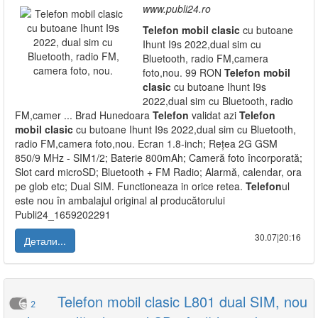
www.publi24.ro
Telefon
mobil
clasic
cu butoane
Ihunt I9s 2022,dual sim cu
Bluetooth, radio FM,camera
foto,nou. 99 RON
Telefon
mobil
clasic
cu butoane Ihunt I9s
2022,dual sim cu Bluetooth, radio
FM,camer ... Brad Hunedoara
Telefon
validat azi
Telefon
mobil
clasic
cu butoane Ihunt I9s 2022,dual sim cu Bluetooth,
radio FM,camera foto,nou. Ecran 1.8-inch; Rețea 2G GSM
850/9 MHz - SIM1/2; Baterie 800mAh; Cameră foto încorporată;
Slot card microSD; Bluetooth + FM Radio; Alarmă, calendar, ora
pe glob etc; Dual SIM. Functioneaza in orice retea.
Telefon
ul
este nou în ambalajul original al producătorului
Publi24_1659202291
30.07|20:16
Детали...
Telefon mobil clasic L801 dual SIM, nou
2