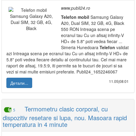
www.publi24.ro
Telefon
mobil
Samsung Galaxy
A20, Dual SIM, 32 GB, 4G, Black
550 RON Intreaga scena pe
ecranul tau Cu un afisaj infinity-V
HD+ de 5.8" poti vedea fiecar ...
Simeria Hunedoara
Telefon
validat
azi Intreaga scena pe ecranul tau Cu un afisaj infinity-V HD+ de
5.8" poti vedea fiecare detaliu al continutului tau. Cel mai mare
raport de afisaj, 19.5:9, iti permite sa te bucuri de jocuri si sa
vezi si mai multe emisiuni preferate. Publi24_1652246067
11.05|08:01
Детали...
Termometru clasic corporal, cu
5
dispozitiv resetare si lupa, nou. Masoara rapid
temperatura in 4 minute