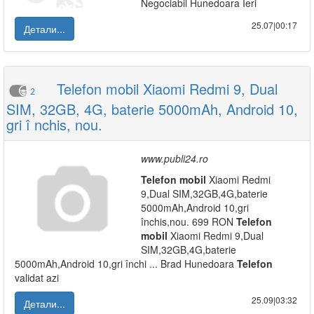
Negociabil Hunedoara Ieri
25.07|00:17
Детали...
Telefon mobil Xiaomi Redmi 9, Dual
2
SIM, 32GB, 4G, baterie 5000mAh, Android 10,
gri î nchis, nou.
www.publi24.ro
Telefon
mobil
Xiaomi Redmi
9,Dual SIM,32GB,4G,baterie
5000mAh,Android 10,gri
închis,nou. 699 RON
Telefon
mobil
Xiaomi Redmi 9,Dual
SIM,32GB,4G,baterie
5000mAh,Android 10,gri închi ... Brad Hunedoara
Telefon
validat azi
25.09|03:32
Детали...