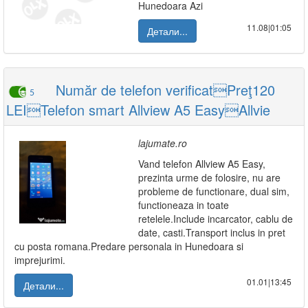
Hunedoara Azi
11.08|01:05
Детали...
Număr de telefon verificatPreţ120
5
LEITelefon smart Allview A5 EasyAllvie
lajumate.ro
Vand telefon Allview A5 Easy,
prezinta urme de folosire, nu are
probleme de functionare, dual sim,
functioneaza in toate
retelele.Include incarcator, cablu de
date, casti.Transport inclus in pret
cu posta romana.Predare personala in Hunedoara si
imprejurimi.
01.01|13:45
Детали...