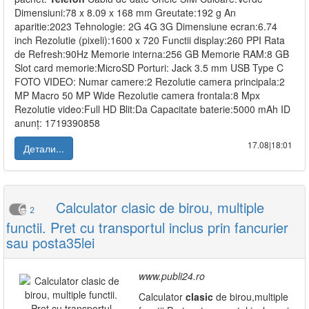
Dimensiuni:78 x 8.09 x 168 mm Greutate:192 g An
aparitie:2023 Tehnologie: 2G 4G 3G Dimensiune ecran:6.74
inch Rezolutie (pixeli):1600 x 720 Functii display:260 PPI Rata
de Refresh:90Hz Memorie interna:256 GB Memorie RAM:8 GB
Slot card memorie:MicroSD Porturi: Jack 3.5 mm USB Type C
FOTO VIDEO: Numar camere:2 Rezolutie camera principala:2
MP Macro 50 MP Wide Rezolutie camera frontala:8 Mpx
Rezolutie video:Full HD Blit:Da Capacitate baterie:5000 mAh ID
anunț: 1719390858
17.08|18:01
Детали...
Calculator clasic de birou, multiple
2
functii. Pret cu transportul inclus prin fancurier
sau posta35lei
www.publi24.ro
Calculator
clasic
de birou,multiple