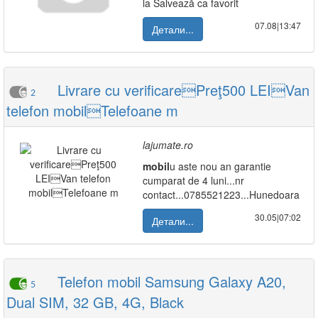
la Salvează ca favorit
07.08|13:47
Детали...
Livrare cu verificarePreţ500 LEIVan
2
telefon mobilTelefoane m
lajumate.ro
mobil
u aste nou an garantie
cumparat de 4 luni...nr
contact...0785521223...Hunedoara
30.05|07:02
Детали...
Telefon mobil Samsung Galaxy A20,
5
Dual SIM, 32 GB, 4G, Black