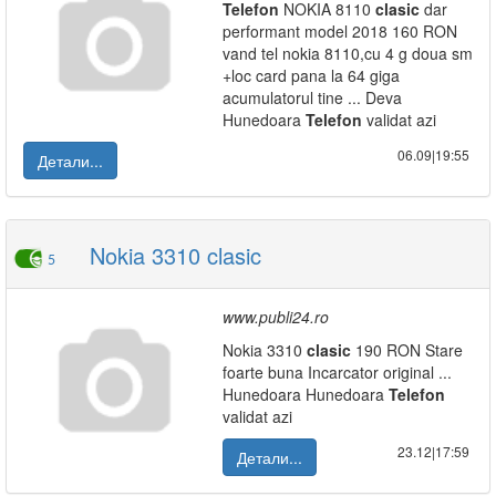
Telefon
NOKIA 8110
clasic
dar
performant model 2018 160 RON
vand tel nokia 8110,cu 4 g doua sm
+loc card pana la 64 giga
acumulatorul tine ... Deva
Hunedoara
Telefon
validat azi
06.09|19:55
Детали...
Nokia 3310 clasic
5
www.publi24.ro
Nokia 3310
clasic
190 RON Stare
foarte buna Incarcator original ...
Hunedoara Hunedoara
Telefon
validat azi
23.12|17:59
Детали...