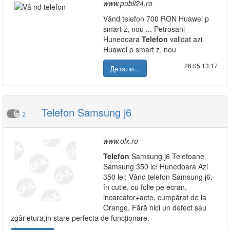
www.publi24.ro
Vând telefon 700 RON Huawei p
smart z, nou ... Petrosani
Hunedoara
Telefon
validat azi
Huawei p smart z, nou
26.05|13:17
Детали...
Telefon Samsung j6
2
www.olx.ro
Telefon
Samsung j6 Telefoane
Samsung 350 lei Hunedoara Azi
350 lei: Vând telefon Samsung j6,
în cutie, cu folie pe ecran,
incarcator+acte, cumpărat de la
Orange. Fără nici un defect sau
zgârietura,in stare perfecta de funcționare.