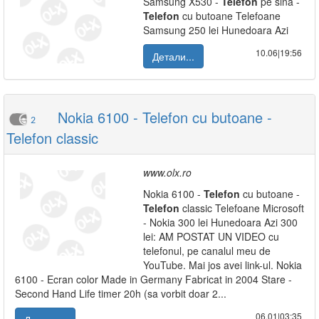
Samsung X530 -
Telefon
pe sina -
Telefon
cu butoane Telefoane
Samsung 250 lei Hunedoara Azi
10.06|19:56
Детали...
Nokia 6100 - Telefon cu butoane -
2
Telefon classic
www.olx.ro
Nokia 6100 -
Telefon
cu butoane -
Telefon
classic Telefoane Microsoft
- Nokia 300 lei Hunedoara Azi 300
lei: AM POSTAT UN VIDEO cu
telefonul, pe canalul meu de
YouTube. Mai jos avei link-ul. Nokia
6100 - Ecran color Made in Germany Fabricat in 2004 Stare -
Second Hand Life timer 20h (sa vorbit doar 2...
06.01|03:35