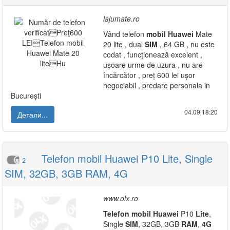
lajumate.ro
Vând telefon
mobil
Huawei
Mate
20 lite , dual
SIM
, 64 GB , nu este
codat , funcționează excelent ,
ușoare urme de uzura , nu are
încărcător , preț 600 lei ușor
negociabil , predare personala in
București
04.09|18:20
Детали...
Telefon mobil Huawei P10 Lite, Single
2
SIM, 32GB, 3GB RAM, 4G
www.olx.ro
Telefon
mobil
Huawei
P10
Lite
,
Single
SIM
, 32GB, 3GB
RAM
,
4G