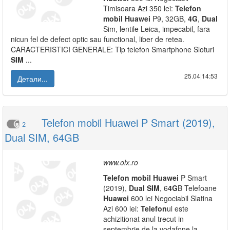
Timisoara Azi 350 lei:
Telefon
mobil
Huawei
P9, 32GB,
4G
,
Dual
Sim, lentile Leica, impecabil, fara
nicun fel de defect optic sau functional, liber de retea.
CARACTERISTICI GENERALE: Tip telefon Smartphone Sloturi
SIM
...
25.04|14:53
Детали...
Telefon mobil Huawei P Smart (2019),
2
Dual SIM, 64GB
www.olx.ro
Telefon
mobil
Huawei
P Smart
(2019),
Dual
SIM
, 6
4G
B Telefoane
Huawei
600 lei Negociabil Slatina
Azi 600 lei:
Telefon
ul este
achizitionat anul trecut in
septembrie de la vodafone la