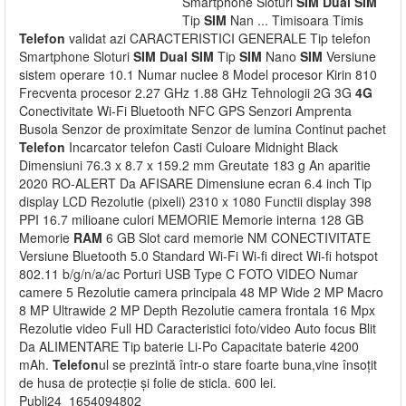
Smartphone Sloturi
SIM
Dual
SIM
Tip
SIM
Nan ... Timisoara Timis
Telefon
validat azi CARACTERISTICI GENERALE Tip telefon
Smartphone Sloturi
SIM
Dual
SIM
Tip
SIM
Nano
SIM
Versiune
sistem operare 10.1 Numar nuclee 8 Model procesor Kirin 810
Frecventa procesor 2.27 GHz 1.88 GHz Tehnologii 2G 3G
4G
Conectivitate Wi-Fi Bluetooth NFC GPS Senzori Amprenta
Busola Senzor de proximitate Senzor de lumina Continut pachet
Telefon
Incarcator telefon Casti Culoare Midnight Black
Dimensiuni 76.3 x 8.7 x 159.2 mm Greutate 183 g An aparitie
2020 RO-ALERT Da AFISARE Dimensiune ecran 6.4 inch Tip
display LCD Rezolutie (pixeli) 2310 x 1080 Functii display 398
PPI 16.7 milioane culori MEMORIE Memorie interna 128 GB
Memorie
RAM
6 GB Slot card memorie NM CONECTIVITATE
Versiune Bluetooth 5.0 Standard Wi-Fi Wi-fi direct Wi-fi hotspot
802.11 b/g/n/a/ac Porturi USB Type C FOTO VIDEO Numar
camere 5 Rezolutie camera principala 48 MP Wide 2 MP Macro
8 MP Ultrawide 2 MP Depth Rezolutie camera frontala 16 Mpx
Rezolutie video Full HD Caracteristici foto/video Auto focus Blit
Da ALIMENTARE Tip baterie Li-Po Capacitate baterie 4200
mAh.
Telefon
ul se prezintă într-o stare foarte buna,vine însoțit
de husa de protecție și folie de sticla. 600 lei.
Publi24_1654094802