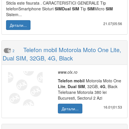
Sticla este fisurata . CARACTERISTICI GENERALE Tip
telefonSmartphone Sloturi
SIM
Dual
SIM
Tip
SIM
Micro
SIM
Sistem...
21.07|05:56
Детали...
Telefon mobil Motorola Moto One Lite,
2
Dual SIM, 32GB, 4G, Black
www.olx.ro
Telefon
mobil
Motorola Moto One
Lite
,
Dual
SIM
, 32GB,
4G
, Black
Telefoane Motorola 380 lei
Bucuresti, Sectorul 2 Azi
16.01|01:53
Детали...