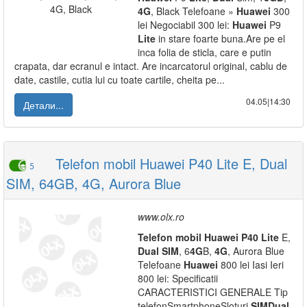
4G
, Black Telefoane »
Huawei
300
lei Negociabil 300 lei:
Huawei
P9
Lite
in stare foarte buna.Are pe el
inca folia de sticla, care e putin
crapata, dar ecranul e intact. Are incarcatorul original, cablu de
date, castile, cutia lui cu toate cartile, cheita pe...
04.05|14:30
Детали...
Telefon mobil Huawei P40 Lite E, Dual
5
SIM, 64GB, 4G, Aurora Blue
www.olx.ro
Telefon
mobil
Huawei
P40
Lite
E,
Dual
SIM
, 6
4G
B,
4G
, Aurora Blue
Telefoane
Huawei
800 lei Iasi Ieri
800 lei: Specificatii
CARACTERISTICI GENERALE Tip
telefonSmartphoneSloturi
SIM
Dual