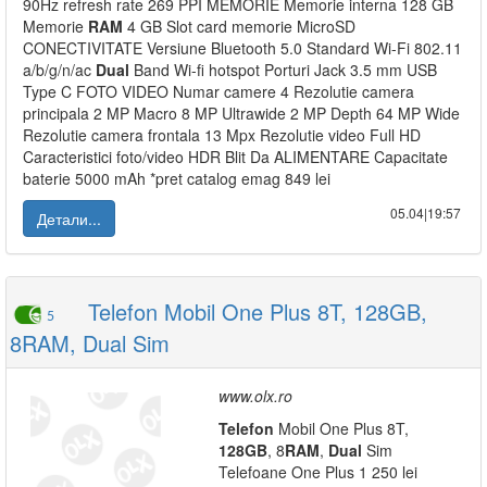
90Hz refresh rate 269 PPI MEMORIE Memorie interna 128 GB
Memorie
RAM
4 GB Slot card memorie MicroSD
CONECTIVITATE Versiune Bluetooth 5.0 Standard Wi-Fi 802.11
a/b/g/n/ac
Dual
Band Wi-fi hotspot Porturi Jack 3.5 mm USB
Type C FOTO VIDEO Numar camere 4 Rezolutie camera
principala 2 MP Macro 8 MP Ultrawide 2 MP Depth 64 MP Wide
Rezolutie camera frontala 13 Mpx Rezolutie video Full HD
Caracteristici foto/video HDR Blit Da ALIMENTARE Capacitate
baterie 5000 mAh *pret catalog emag 849 lei
05.04|19:57
Детали...
Telefon Mobil One Plus 8T, 128GB,
5
8RAM, Dual Sim
www.olx.ro
Telefon
Mobil One Plus 8T,
128GB
, 8
RAM
,
Dual
Sim
Telefoane One Plus 1 250 lei