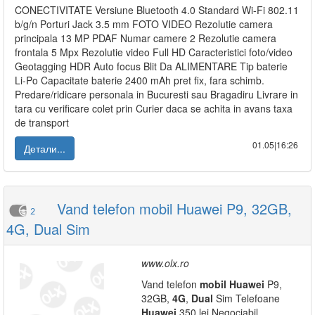
CONECTIVITATE Versiune Bluetooth 4.0 Standard Wi-Fi 802.11
b/g/n Porturi Jack 3.5 mm FOTO VIDEO Rezolutie camera
principala 13 MP PDAF Numar camere 2 Rezolutie camera
frontala 5 Mpx Rezolutie video Full HD Caracteristici foto/video
Geotagging HDR Auto focus Blit Da ALIMENTARE Tip baterie
Li-Po Capacitate baterie 2400 mAh pret fix, fara schimb.
Predare/ridicare personala in Bucuresti sau Bragadiru Livrare in
tara cu verificare colet prin Curier daca se achita in avans taxa
de transport
01.05|16:26
Детали...
Vand telefon mobil Huawei P9, 32GB,
2
4G, Dual Sim
www.olx.ro
Vand telefon
mobil
Huawei
P9,
32GB,
4G
,
Dual
Sim Telefoane
Huawei
350 lei Negociabil