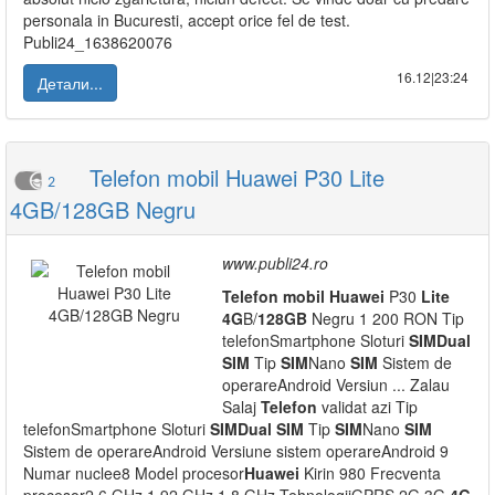
personala in Bucuresti, accept orice fel de test.
Publi24_1638620076
16.12|23:24
Детали...
Telefon mobil Huawei P30 Lite
2
4GB/128GB Negru
www.publi24.ro
Telefon
mobil
Huawei
P30
Lite
4G
B/
128GB
Negru 1 200 RON Tip
telefonSmartphone Sloturi
SIM
Dual
SIM
Tip
SIM
Nano
SIM
Sistem de
operareAndroid Versiun ... Zalau
Salaj
Telefon
validat azi Tip
telefonSmartphone Sloturi
SIM
Dual
SIM
Tip
SIM
Nano
SIM
Sistem de operareAndroid Versiune sistem operareAndroid 9
Numar nuclee8 Model procesor
Huawei
Kirin 980 Frecventa