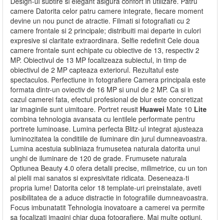
Design-ul subtire si elegant asigura confort in utilizare. Patru
camere Datorita celor patru camere integrate, fiecare moment
devine un nou punct de atractie. Filmati si fotografiati cu 2
camere frontale si 2 principale; distribuiti mai departe in culori
expresive si claritate extraordinara. Selfie redefinit Cele doua
camere frontale sunt echipate cu obiective de 13, respectiv 2
MP. Obiectivul de 13 MP focalizeaza subiectul, in timp de
obiectivul de 2 MP capteaza exteriorul. Rezultatul este
spectaculos. Perfectiune in fotografiere Camera principala este
formata dintr-un oviectiv de 16 MP si unul de 2 MP. Ca si in
cazul camerei fata, efectul profesional de blur este concretizat
iar imaginile sunt uimitoare. Portret reusit
Huawei
Mate 10
Lite
combina tehnologia avansata cu lentilele performate pentru
portrete luminoase. Lumina perfecta Blitz-ul integrat ajusteaza
luminozitatea la conditiile de iluminare din jurul dumneavoastra.
Lumina acestuia subliniaza frumusetea naturala datorita unui
unghi de iluminare de 120 de grade. Frumusete naturala
Optiunea Beauty 4.0 ofera detalii precise, milimetrice, cu un ton
al pielii mai sanatos si expresivitate ridicata. Deseneaza-ti
propria lume! Datorita celor 18 template-uri preinstalate, aveti
posibilitatea de a aduce distractie in fotografiile dumneavoastra.
Focus imbunatatit Tehnologia inovatoare a camerei va permite
sa focalizati imagini chiar dupa fotografiere. Mai multe optiuni,