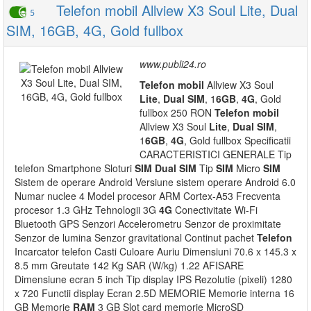
Telefon mobil Allview X3 Soul Lite, Dual
5
SIM, 16GB, 4G, Gold fullbox
www.publi24.ro
Telefon
mobil
Allview X3 Soul
Lite
,
Dual
SIM
, 1
6GB
,
4G
, Gold
fullbox 250 RON
Telefon
mobil
Allview X3 Soul
Lite
,
Dual
SIM
,
1
6GB
,
4G
, Gold fullbox Specificatii
CARACTERISTICI GENERALE Tip
telefon Smartphone Sloturi
SIM
Dual
SIM
Tip
SIM
Micro
SIM
Sistem de operare Android Versiune sistem operare Android 6.0
Numar nuclee 4 Model procesor ARM Cortex-A53 Frecventa
procesor 1.3 GHz Tehnologii 3G
4G
Conectivitate Wi-Fi
Bluetooth GPS Senzori Accelerometru Senzor de proximitate
Senzor de lumina Senzor gravitational Continut pachet
Telefon
Incarcator telefon Casti Culoare Auriu Dimensiuni 70.6 x 145.3 x
8.5 mm Greutate 142 Kg SAR (W/kg) 1.22 AFISARE
Dimensiune ecran 5 inch Tip display IPS Rezolutie (pixeli) 1280
x 720 Functii display Ecran 2.5D MEMORIE Memorie interna 16
GB Memorie
RAM
3 GB Slot card memorie MicroSD