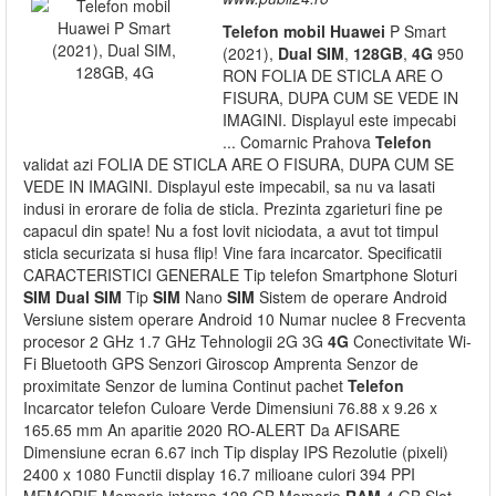
Telefon
mobil
Huawei
P Smart
(2021),
Dual
SIM
,
128GB
,
4G
950
RON FOLIA DE STICLA ARE O
FISURA, DUPA CUM SE VEDE IN
IMAGINI. Displayul este impecabi
... Comarnic Prahova
Telefon
validat azi FOLIA DE STICLA ARE O FISURA, DUPA CUM SE
VEDE IN IMAGINI. Displayul este impecabil, sa nu va lasati
indusi in erorare de folia de sticla. Prezinta zgarieturi fine pe
capacul din spate! Nu a fost lovit niciodata, a avut tot timpul
sticla securizata si husa flip! Vine fara incarcator. Specificatii
CARACTERISTICI GENERALE Tip telefon Smartphone Sloturi
SIM
Dual
SIM
Tip
SIM
Nano
SIM
Sistem de operare Android
Versiune sistem operare Android 10 Numar nuclee 8 Frecventa
procesor 2 GHz 1.7 GHz Tehnologii 2G 3G
4G
Conectivitate Wi-
Fi Bluetooth GPS Senzori Giroscop Amprenta Senzor de
proximitate Senzor de lumina Continut pachet
Telefon
Incarcator telefon Culoare Verde Dimensiuni 76.88 x 9.26 x
165.65 mm An aparitie 2020 RO-ALERT Da AFISARE
Dimensiune ecran 6.67 inch Tip display IPS Rezolutie (pixeli)
2400 x 1080 Functii display 16.7 milioane culori 394 PPI