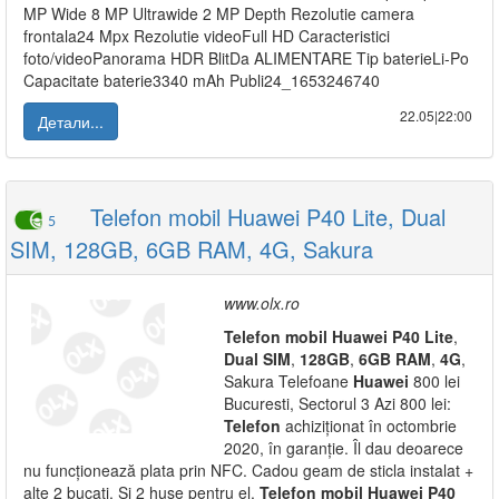
MP Wide 8 MP Ultrawide 2 MP Depth Rezolutie camera
frontala24 Mpx Rezolutie videoFull HD Caracteristici
foto/videoPanorama HDR BlitDa ALIMENTARE Tip baterieLi-Po
Capacitate baterie3340 mAh Publi24_1653246740
22.05|22:00
Детали...
Telefon mobil Huawei P40 Lite, Dual
5
SIM, 128GB, 6GB RAM, 4G, Sakura
www.olx.ro
Telefon
mobil
Huawei
P40
Lite
,
Dual
SIM
,
128GB
,
6GB
RAM
,
4G
,
Sakura Telefoane
Huawei
800 lei
Bucuresti, Sectorul 3 Azi 800 lei:
Telefon
achiziționat în octombrie
2020, în garanție. Îl dau deoarece
nu funcționează plata prin NFC. Cadou geam de sticla instalat +
alte 2 bucati. Și 2 huse pentru el.
Telefon
mobil
Huawei
P40