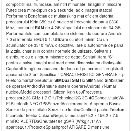
compozitii mai frumoase, amintiri minunate. Imagini in miscare
Puteti crea mini-clipuri de 2 secunde; adio imagini statice!
Performant Beneficiati de multitasking mai eficient datorita
procesorului Kirin 659 cu 8 nuclee si frecventa de pana 2360
Mhz, memoriei
RAM
de 4 GB si spatiului de stocare de 64 GB.
Performantele sunt completate de sistemul de operare Android
7.0 si interfata EMUI 5.1. Utilizare cu efort minim Cu un
acumulator de 3340 mAh, dispozitivul are o autonomie de pana
la 2 zile, chiar si in conditii normale de utilizare. Salvare si
distribuire cu o singura miscare de deget Schitati litera "S"
pentru a salva imagini mai mari decat dimensiunea display-ului.
Capturati imaginea apasand de doua ori pe ecran si inregistrati
apasand de 3 ori. Specificatii CARACTERISTICI GENERALE Tip
telefonSmartphoneSloturi
SIM
Dual
SIM
Tip
SIM
Nano
SIM
Sistem
de operareAndroidVersiune sistem operareAndroid 7Numar
nuclee8Model procesorHiSilicon Kirin 659Frecventa
procesor2.36 GHz 1.7 GHzTehnologii2G 3G
4G
ConectivitateWi-
Fi Bluetooth NFC GPSSenzoriAccelerometru Amprenta Busola
Senzor de proximitate Senzor de luminaContinut pachet
Telefon
Incarcator telefonCuloareNegruDimensiuni75.2 x 156.2 x 7.5
mmRO-ALERTDaGreutate164 gSAR (W/kg)1.14An
aparitie2017ProtectieSplashproof AFISARE Dimensiune