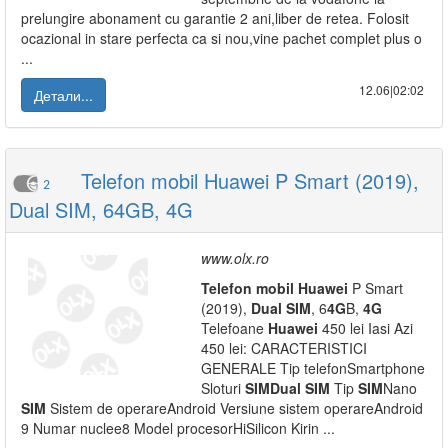
prelungire abonament cu garantie 2 ani,liber de retea. Folosit
ocazional in stare perfecta ca si nou,vine pachet complet plus o
...
12.06|02:02
Детали...
Telefon mobil Huawei P Smart (2019),
2
Dual SIM, 64GB, 4G
www.olx.ro
Telefon
mobil
Huawei
P Smart
(2019),
Dual
SIM
, 6
4G
B,
4G
Telefoane
Huawei
450 lei Iasi Azi
450 lei: CARACTERISTICI
GENERALE Tip telefonSmartphone
Sloturi
SIM
Dual
SIM
Tip
SIM
Nano
SIM
Sistem de operareAndroid Versiune sistem operareAndroid
9 Numar nuclee8 Model procesorHiSilicon Kirin ...