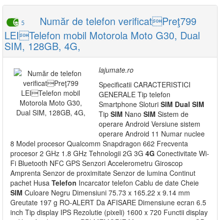
Număr de telefon verificatPreţ799
5
LEITelefon mobil Motorola Moto G30, Dual
SIM, 128GB, 4G,
lajumate.ro
Specificatii CARACTERISTICI
GENERALE Tip telefon
Smartphone Sloturi
SIM
Dual
SIM
Tip
SIM
Nano
SIM
Sistem de
operare Android Versiune sistem
operare Android 11 Numar nuclee
8 Model procesor Qualcomm Snapdragon 662 Frecventa
procesor 2 GHz 1.8 GHz Tehnologii 2G 3G
4G
Conectivitate Wi-
Fi Bluetooth NFC GPS Senzori Accelerometru Giroscop
Amprenta Senzor de proximitate Senzor de lumina Continut
pachet Husa
Telefon
Incarcator telefon Cablu de date Cheie
SIM
Culoare Negru Dimensiuni 75.73 x 165.22 x 9.14 mm
Greutate 197 g RO-ALERT Da AFISARE Dimensiune ecran 6.5
inch Tip display IPS Rezolutie (pixeli) 1600 x 720 Functii display