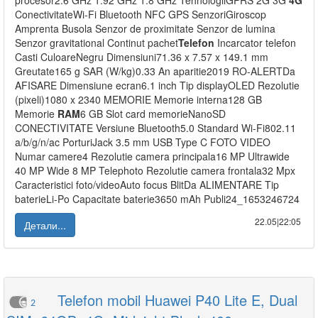
procesor2.6 GHz 1.92 GHz 1.8 GHz TehnologiiGPRS 2G 3G
4G
ConectivitateWi-Fi Bluetooth NFC GPS SenzoriGiroscop
Amprenta Busola Senzor de proximitate Senzor de lumina
Senzor gravitational Continut pachet
Telefon
Incarcator telefon
Casti CuloareNegru Dimensiuni71.36 x 7.57 x 149.1 mm
Greutate165 g SAR (W/kg)0.33 An aparitie2019 RO-ALERTDa
AFISARE Dimensiune ecran6.1 inch Tip displayOLED Rezolutie
(pixeli)1080 x 2340 MEMORIE Memorie interna128 GB
Memorie
RAM
6 GB Slot card memorieNanoSD
CONECTIVITATE Versiune Bluetooth5.0 Standard Wi-Fi802.11
a/b/g/n/ac PorturiJack 3.5 mm USB Type C FOTO VIDEO
Numar camere4 Rezolutie camera principala16 MP Ultrawide
40 MP Wide 8 MP Telephoto Rezolutie camera frontala32 Mpx
Caracteristici foto/videoAuto focus BlitDa ALIMENTARE Tip
baterieLi-Po Capacitate baterie3650 mAh Publi24_1653246724
22.05|22:05
Детали...
Telefon mobil Huawei P40 Lite E, Dual
2