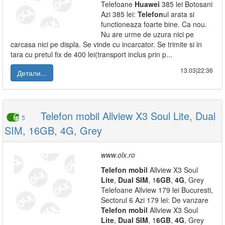
Telefoane
Huawei
385 lei Botosani
Azi 385 lei:
Telefon
ul arata si
functioneaza foarte bine. Ca nou.
Nu are urme de uzura nici pe
carcasa nici pe displa. Se vinde cu incarcator. Se trimite si in
tara cu pretul fix de 400 lei(transport inclus prin p...
13.03|22:36
Детали...
Telefon mobil Allview X3 Soul Lite, Dual
5
SIM, 16GB, 4G, Grey
www.olx.ro
Telefon
mobil
Allview X3 Soul
Lite
,
Dual
SIM
, 1
6GB
,
4G
, Grey
Telefoane Allview 179 lei Bucuresti,
Sectorul 6 Azi 179 lei: De vanzare
Telefon
mobil
Allview X3 Soul
Lite
,
Dual
SIM
, 1
6GB
,
4G
, Grey