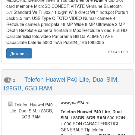
MEMORIE Memorie interna 128 GB Memorie
RAM
4 GB Slot
card memorie MicroSD CONECTIVITATE Versiune Bluetooth
5.1 Standard Wi-Fi 802.11 b/g/n Wi-fi direct Wi-fi hotspot Porturi
Jack 3.5 mm USB Type C FOTO VIDEO Numar camere 4
Rezolutie camera principala 48 MP Wide 8 MP Ultrawide 2 MP
Depth Rezolutie camera frontala 8 Mpx Rezolutie video Full HD
Caracteristici foto/video Panorama Blit Da ALIMENTARE
Capacitate baterie 5000 mAh Publi24_1651085055
27.04|21:30
Детали...
Telefon Huawei P40 Lite, Dual SIM,
2
128GB, 6GB RAM
www.publi24.ro
Telefon
Huawei
P40
Lite
,
Dual
SIM
,
128GB
,
6GB
RAM
600 RON
1 000 RON CARACTERISTICI
GENERALE Tip telefon