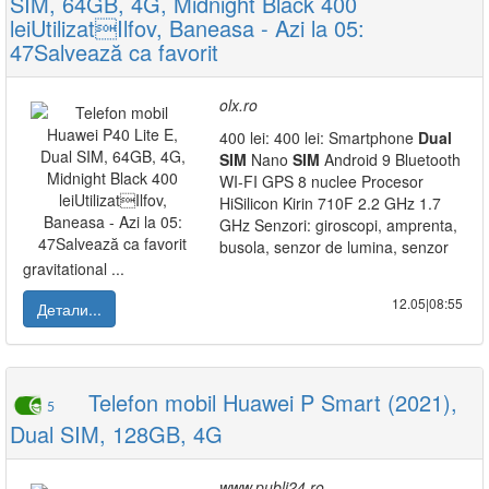
SIM, 64GB, 4G, Midnight Black 400
leiUtilizatIlfov, Baneasa - Azi la 05:
47Salvează ca favorit
olx.ro
400 lei: 400 lei: Smartphone
Dual
SIM
Nano
SIM
Android 9 Bluetooth
WI-FI GPS 8 nuclee Procesor
HiSilicon Kirin 710F 2.2 GHz 1.7
GHz Senzori: giroscopi, amprenta,
busola, senzor de lumina, senzor
gravitational ...
12.05|08:55
Детали...
Telefon mobil Huawei P Smart (2021),
5
Dual SIM, 128GB, 4G
www.publi24.ro