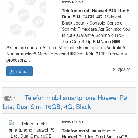
www.olx.ro
Telefon
mobil
Huawei
P40
Lite
E,
Dual
SIM
, 6
4G
B,
4G
, Midnight
Black Jocuri - Console Console
Schimb Timisoara Azi Schimb: Nou
in cutie,Garantie-Schimb cu PS4-
XboxOne S Tip
SIM
Nano
SIM
Sistem de operareAndroid Versiune sistem operareAndroid 9
Numar nuclee8 Model procesorHiSilicon Kirin 710F Frecventa
procesor2...
12.12|08:30
Детали...
Telefon mobil smartphone Huawei P9
2
Lite, Dual Sim, 16GB, 4G, Black
www.olx.ro
Telefon
mobil
smartphone
Huawei
P9
Lite
,
Dual
Sim, 1
6GB
,