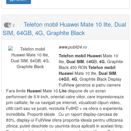
Telefon mobil Huawei Mate 10 lite, Dual
2
SIM, 64GB, 4G, Graphite Black
www.publi24.ro
Telefon
mobil
Huawei
Mate 10
lite,
Dual
SIM
, 6
4G
B,
4G
, Graphite
Black 450 RON
Telefon
mobil
Huawei
Mate 10 lite,
Dual
SIM
,
6
4G
B,
4G
, Graphite Black Display
FullView generos si patru camere
Fara limite
Huawei
Mate 10
Lite
dispune de un ecran
performant de 5.9 inch, orientat catre viitor, care impresioneaza
prin calitate; fie ca navigati pe internet, vizualizati clipuri video,
cititi carti sau va jucati, rezolutia FullHD + va ofera o experienta
incredibila. Proportii ideale Cu un raport display-carcasa de
83%, display-ul FullView ofera proportia ideala pentru utilizarea
zilnica; puteti deschide cu usurinta doua aplicatii in acelasi timp.