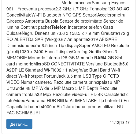
Model procesorSamsung Exynos
9611 Frecventa procesor2.3 GHz 1.7 GHz Tehnologii2G 3G
4G
ConectivitateWi-Fi Bluetooth NFC GPS SenzoriAccelerometru
Giroscop Amprenta Busola Senzor de proximitate Senzor de
lumina Continut pachet
Telefon
Incarcator telefon Casti
CuloareNegru Dimensiuni73.6 x 158.5 x 7.9 mm Greutate172 g
RO-ALERTDa SAR (W/kg)0.67 An aparitie2019 AFISARE
Dimensiune ecran6.5 inch Tip displaySuper AMOLED Rezolutie
(pixeli)1080 x 2400 Functii displayCorning Gorilla Glass 3
MEMORIE Memorie interna128 GB Memorie
RAM
4 GB Slot
card memorieMicroSD CONECTIVITATE Versiune Bluetooth5.0
A2DP LE Standard Wi-Fi802.11 a/b/g/n/ac
Dual
Band Wi-fi
direct Wi-fi hotspot PorturiJack 3.5 mm USB Type C FOTO
VIDEO Numar camere5 Rezolutie camera principala12 MP
Ultrawide 48 MP Wide 5 MP Macro 5 MP Depth Rezolutie
camera frontala32 Mpx Rezolutie videoFull HD 4K Caracteristici
foto/videoPanorama HDR BlitDa ALIMENTARE Tip baterieLi-Po
Capacitate baterie4000 mAh *stare buna. produs utilizat. NU
FAC SCHIMBURI
11.12|18:47
Детали...