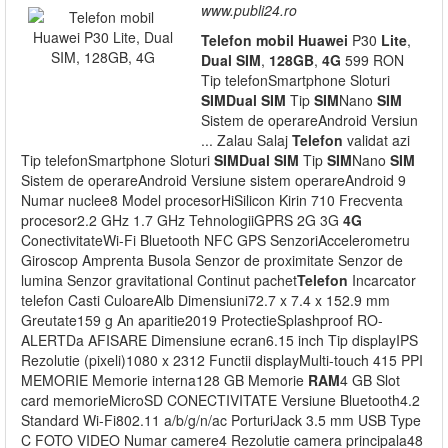
www.publi24.ro
Telefon
mobil
Huawei
P30
Lite
,
Dual
SIM
,
128GB
,
4G
599 RON
Tip telefonSmartphone Sloturi
SIM
Dual
SIM
Tip
SIM
Nano
SIM
Sistem de operareAndroid Versiun
... Zalau Salaj
Telefon
validat azi
Tip telefonSmartphone Sloturi
SIM
Dual
SIM
Tip
SIM
Nano
SIM
Sistem de operareAndroid Versiune sistem operareAndroid 9
Numar nuclee8 Model procesorHiSilicon Kirin 710 Frecventa
procesor2.2 GHz 1.7 GHz TehnologiiGPRS 2G 3G
4G
ConectivitateWi-Fi Bluetooth NFC GPS SenzoriAccelerometru
Giroscop Amprenta Busola Senzor de proximitate Senzor de
lumina Senzor gravitational Continut pachet
Telefon
Incarcator
telefon Casti CuloareAlb Dimensiuni72.7 x 7.4 x 152.9 mm
Greutate159 g An aparitie2019 ProtectieSplashproof RO-
ALERTDa AFISARE Dimensiune ecran6.15 inch Tip displayIPS
Rezolutie (pixeli)1080 x 2312 Functii displayMulti-touch 415 PPI
MEMORIE Memorie interna128 GB Memorie
RAM
4 GB Slot
card memorieMicroSD CONECTIVITATE Versiune Bluetooth4.2
Standard Wi-Fi802.11 a/b/g/n/ac PorturiJack 3.5 mm USB Type
C FOTO VIDEO Numar camere4 Rezolutie camera principala48