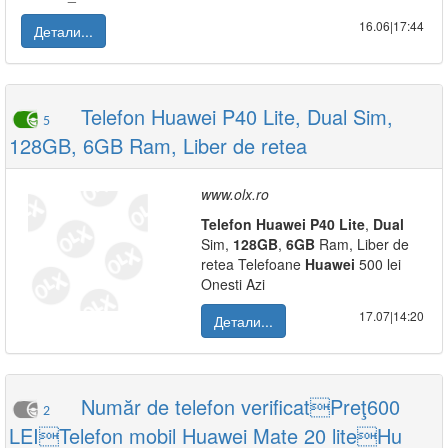
16.06|17:44
Детали...
Telefon Huawei P40 Lite, Dual Sim,
5
128GB, 6GB Ram, Liber de retea
www.olx.ro
Telefon
Huawei
P40
Lite
,
Dual
Sim,
128GB
,
6GB
Ram, Liber de
retea Telefoane
Huawei
500 lei
Onesti Azi
17.07|14:20
Детали...
Număr de telefon verificatPreţ600
2
LEITelefon mobil Huawei Mate 20 liteHu