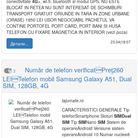
conectivitate
4G
+, wi-fi, bluetooth si modul GPS. NU ESTE
BLOCAT IN RETEA NU SUNT INTERESAT DE SCHIMBURI
TRANSPORT GRATUIT ORIUNDE IN TARA IN ZONE URBANE
(ORASE) 1850 LEI USOR NEGOCIABIL PACHETUL VA
CONTINE PORTOFEL PORT CARD, PORT BANI SI HUSA
TELEFON CU FIXARE MAGNETICA IN INTERIOR (vezi poza)
23.04|18:07
Детали...
Număr de telefon verificatPreţ260
2
LEITelefon mobil Samsung Galaxy A51, Dual
SIM, 128GB, 4G
lajumate.ro
CARACTERISTICI GENERALE Tip
telefonSmartphone Sloturi
SIM
Dual
SIM
Tip
SIM
Nano
SIM
Sistem de
operareAndroid Versiune sistem
operareAndroid 10 Numar nuclee8