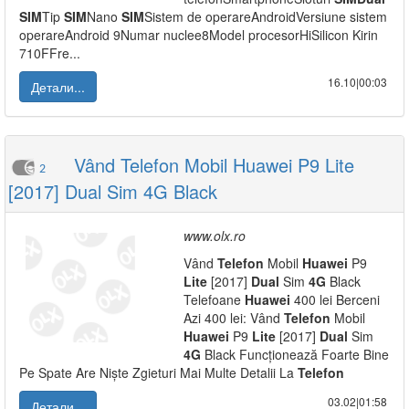
SIM
Tip
SIM
Nano
SIM
Sistem de operareAndroidVersiune sistem
operareAndroid 9Numar nuclee8Model procesorHiSilicon Kirin
710FFre...
16.10|00:03
Детали...
Vând Telefon Mobil Huawei P9 Lite
2
[2017] Dual Sim 4G Black
www.olx.ro
Vând
Telefon
Mobil
Huawei
P9
Lite
[2017]
Dual
Sim
4G
Black
Telefoane
Huawei
400 lei Berceni
Azi 400 lei: Vând
Telefon
Mobil
Huawei
P9
Lite
[2017]
Dual
Sim
4G
Black Funcționează Foarte Bine
Pe Spate Are Niște Zgieturi Mai Multe Detalii La
Telefon
03.02|01:58
Детали...