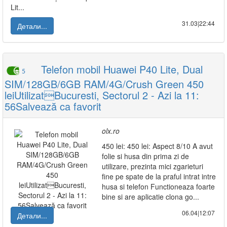
Lit...
31.03|22:44
Детали...
Telefon mobil Huawei P40 Lite, Dual
5
SIM/128GB/6GB RAM/4G/Crush Green 450
leiUtilizatBucuresti, Sectorul 2 - Azi la 11:
56Salvează ca favorit
olx.ro
450 lei: 450 lei: Aspect 8/10 A avut
folie si husa din prima zi de
utilizare, prezinta mici zgarieturi
fine pe spate de la praful intrat intre
husa si telefon Functioneaza foarte
bine si are aplicatie clona go...
06.04|12:07
Детали...