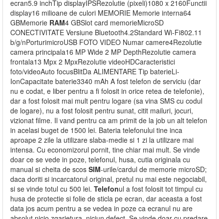
ecran5.9 inchTip displayIPSRezolutie (pixeli)1080 x 2160Functii
display16 milioane de culori MEMORIE Memorie interna64
GBMemorie
RAM
4 GBSlot card memorieMicroSD
CONECTIVITATE Versiune Bluetooth4.2Standard Wi-Fi802.11
b/g/nPorturimicroUSB FOTO VIDEO Numar camere4Rezolutie
camera principala16 MP Wide 2 MP DepthRezolutie camera
frontala13 Mpx 2 MpxRezolutie videoHDCaracteristici
foto/videoAuto focusBlitDa ALIMENTARE Tip baterieLi-
IonCapacitate baterie3340 mAh A fost telefon de serviciu (dar
nu e codat, e liber pentru a fi folosit in orice retea de telefonie),
dar a fost folosit mai mult pentru logare (sa vina SMS cu codul
de logare), nu a fost folosit pentru sunat, citit mailuri, jocuri,
vizionat filme. Il vand pentru ca am primit de la job un alt telefon
in acelasi buget de 1500 lei. Bateria telefonului tine inca
aproape 2 zile la utilizare slaba-medie si 1 zi la utilizare mai
intensa. Cu economizorul pornit, tine chiar mai mult. Se vinde
doar ce se vede in poze, telefonul, husa, cutia originala cu
manual si cheita de scos
SIM
-urile/cardul de memorie microSD;
daca doriti si incarcatorul original, pretul nu mai este negociabil,
si se vinde totul cu 500 lei.
Telefon
ul a fost folosit tot timpul cu
husa de protectie si folie de sticla pe ecran, dar aceasta a fost
data jos acum pentru a se vedea in poze ca ecranul nu are
absolut nicio zgarietura, niciun defect. Se vinde doar cu predare