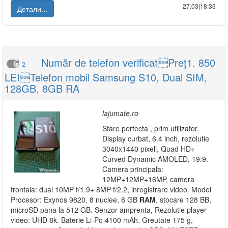
27.03|18:33
Детали...
Număr de telefon verificatPreţ1. 850
2
LEITelefon mobil Samsung S10, Dual SIM,
128GB, 8GB RA
lajumate.ro
Stare perfecta , prim utilizator.
Display curbat, 6.4 inch, rezolutie
3040x1440 pixeli, Quad HD+
Curved Dynamic AMOLED, 19:9.
Camera principala:
12MP+12MP+16MP, camera
frontala: dual 10MP f/1.9+ 8MP f/2.2, inregistrare video. Model
Procesor: Exynos 9820, 8 nuclee, 8 GB
RAM
, stocare 128 BB,
microSD pana la 512 GB. Senzor amprenta, Rezolutie player
video: UHD 8k. Baterie Li-Po 4100 mAh. Greutate 175 g,