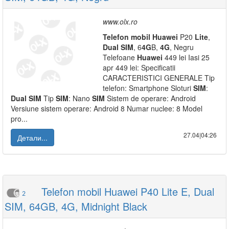
www.olx.ro
Telefon
mobil
Huawei
P20
Lite
,
Dual
SIM
, 6
4G
B,
4G
, Negru
Telefoane
Huawei
449 lei Iasi 25
apr 449 lei: Specificatii
CARACTERISTICI GENERALE Tip
telefon: Smartphone Sloturi
SIM
:
Dual
SIM
Tip
SIM
: Nano
SIM
Sistem de operare: Android
Versiune sistem operare: Android 8 Numar nuclee: 8 Model
pro...
27.04|04:26
Детали...
Telefon mobil Huawei P40 Lite E, Dual
2
SIM, 64GB, 4G, Midnight Black