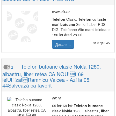
www.olx.ro
Telefon
Clasic,
Telefon
cu
taste
mari
butoane
Seniori Liber RDS
DIGI Telefoane Alte marci telefoane
150 lei Arad 28 iul
31.07|10:45
Детали...
Telefon butoane clasic Nokia 1280,
2
albastru, liber retea CA NOU!t 69
leiUtilizatRamnicu Valcea - Azi la 05:
44Salvează ca favorit
olx.ro
69 lei: 69 lei:
Telefon
butoane
clasic
Nokia
1280 , albastru ,
liber