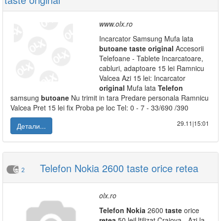
www.olx.ro
Incarcator Samsung Mufa lata
butoane
taste
original
Accesorii
Telefoane - Tablete Incarcatoare,
cabluri, adaptoare 15 lei Ramnicu
Valcea Azi 15 lei: Incarcator
original
Mufa lata
Telefon
samsung
butoane
Nu trimit in tara Predare personala Ramnicu
Valcea Pret 15 lei fix Proba pe loc Tel: 0 - 7 - 33/690 /390
29.11|15:01
Детали...
Telefon Nokia 2600 taste orice retea
2
olx.ro
Telefon
Nokia
2600
taste
orice
retea
50 leiUtilizat Craiova - Azi la