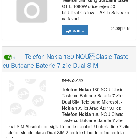
Telefon
Samsung
butoane
taste
GT-E 1080W orice rețea 50
leiUtilizat Craiova - Azi la Salvează
ca favorit
01.08|17:15
Детали...
Telefon Nokia 130 NOUClasic Taste
6
cu Butoane Baterie 7 zile Dual SIM
www.olx.ro
Telefon
Nokia
130 NOU Clasic
Taste cu Butoane Baterie 7 zile
Dual SIM Telefoane Microsoft -
Nokia
199 lei Arad Azi 199 lei:
Telefon
Nokia
130 NOU Clasic
Taste cu Butoane Baterie 7 zile
Dual SIM Absolut nou sigilat in cutie nefolosit! bateria tine 7 zile
telefon simplu clasic Dual SIM 2 cartele Liber in orice cartela