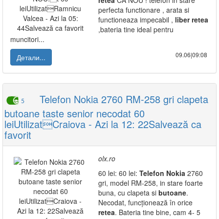
retea
CA NOU ! telefon in stare
perfecta functionare , arata si
functioneaza impecabil ,
liber
retea
,bateria tine ideal pentru
muncitori...
09.06|09:08
Детали...
Telefon Nokia 2760 RM-258 gri clapeta
5
butoane taste senior necodat 60
leiUtilizatCraiova - Azi la 12: 22Salvează ca
favorit
olx.ro
60 lei: 60 lei:
Telefon
Nokia
2760
gri, model RM-258, in stare foarte
buna, cu clapeta si
butoane
.
Necodat, funcționează în orice
retea
. Bateria tine bine, cam 4- 5