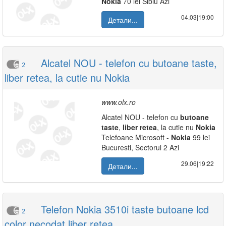
Nokia
70 lei Sibiu Azi
04.03|19:00
Детали...
Alcatel NOU - telefon cu butoane taste,
2
liber retea, la cutie nu Nokia
www.olx.ro
Alcatel NOU - telefon cu
butoane
taste
,
liber
retea
, la cutie nu
Nokia
Telefoane Microsoft -
Nokia
99 lei
Bucuresti, Sectorul 2 Azi
29.06|19:22
Детали...
Telefon Nokia 3510i taste butoane lcd
2
color necodat liber retea