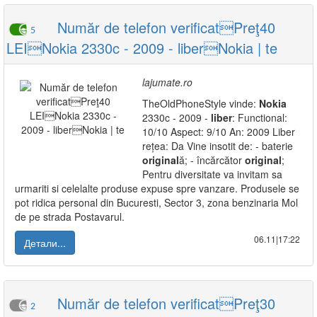
Număr de telefon verificatPreţ40
5
LEINokia 2330c - 2009 - liberNokia | te
lajumate.ro
TheOldPhoneStyle vinde:
Nokia
2330c - 2009 -
liber
: Functional:
10/10 Aspect: 9/10 An: 2009 Liber
rețea: Da Vine insotit de: - baterie
original
ă; - încărcător
original
;
Pentru diversitate va invitam sa
urmariti si celelalte produse expuse spre vanzare. Produsele se
pot ridica personal din Bucuresti, Sector 3, zona benzinaria Mol
de pe strada Postavarul.
06.11|17:22
Детали...
Număr de telefon verificatPreţ30
2