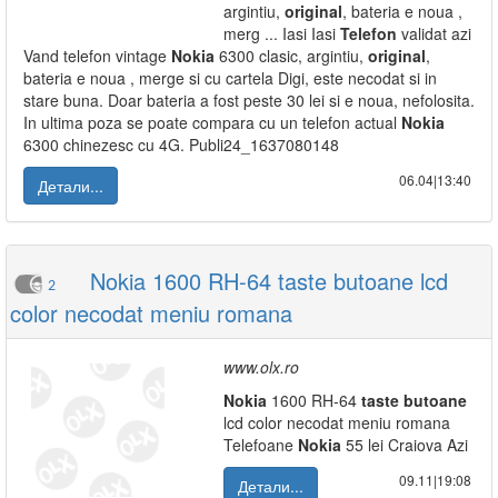
argintiu,
original
, bateria e noua ,
merg ... Iasi Iasi
Telefon
validat azi
Vand telefon vintage
Nokia
6300 clasic, argintiu,
original
,
bateria e noua , merge si cu cartela Digi, este necodat si in
stare buna. Doar bateria a fost peste 30 lei si e noua, nefolosita.
In ultima poza se poate compara cu un telefon actual
Nokia
6300 chinezesc cu 4G. Publi24_1637080148
06.04|13:40
Детали...
Nokia 1600 RH-64 taste butoane lcd
2
color necodat meniu romana
www.olx.ro
Nokia
1600 RH-64
taste
butoane
lcd color necodat meniu romana
Telefoane
Nokia
55 lei Craiova Azi
09.11|19:08
Детали...