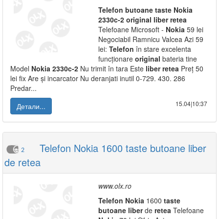
Telefon
butoane
taste
Nokia
2330c-2
original
liber
retea
Telefoane Microsoft -
Nokia
59 lei
Negociabil Ramnicu Valcea Azi 59
lei:
Telefon
în stare excelenta
funcționare
original
bateria tine
Model
Nokia
2330c-2
Nu trimit în tara Este
liber
retea
Preț 50
lei fix Are și incarcator Nu deranjati inutil 0-729. 430. 286
Predar...
15.04|10:37
Детали...
Telefon Nokia 1600 taste butoane liber
2
de retea
www.olx.ro
Telefon
Nokia
1600
taste
butoane
liber
de
retea
Telefoane