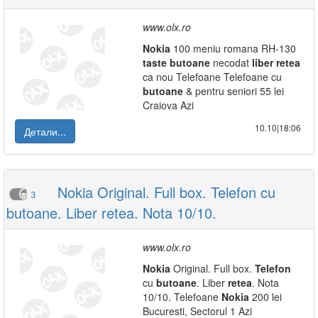
www.olx.ro
Nokia
100 meniu romana RH-130
taste
butoane
necodat
liber
retea
ca nou Telefoane Telefoane cu
butoane
& pentru seniori 55 lei
Craiova Azi
10.10|18:06
Детали...
Nokia Original. Full box. Telefon cu
3
butoane. Liber retea. Nota 10/10.
www.olx.ro
Nokia
Original. Full box.
Telefon
cu
butoane
. Liber
retea
. Nota
10/10. Telefoane
Nokia
200 lei
Bucuresti, Sectorul 1 Azi