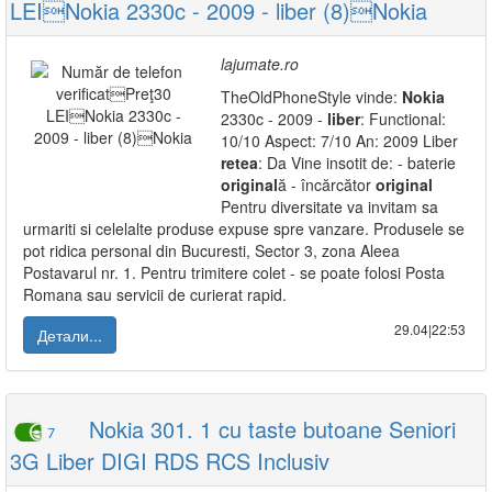
LEINokia 2330c - 2009 - liber (8)Nokia
lajumate.ro
TheOldPhoneStyle vinde:
Nokia
2330c - 2009 -
liber
: Functional:
10/10 Aspect: 7/10 An: 2009 Liber
retea
: Da Vine insotit de: - baterie
original
ă - încărcător
original
Pentru diversitate va invitam sa
urmariti si celelalte produse expuse spre vanzare. Produsele se
pot ridica personal din Bucuresti, Sector 3, zona Aleea
Postavarul nr. 1. Pentru trimitere colet - se poate folosi Posta
Romana sau servicii de curierat rapid.
29.04|22:53
Детали...
Nokia 301. 1 cu taste butoane Seniori
7
3G Liber DIGI RDS RCS Inclusiv