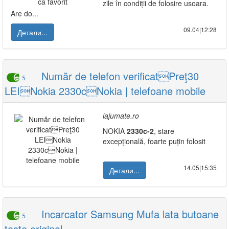
zile în condiții de folosire usoara.
Are do...
09.04|12:28
Детали...
Număr de telefon verificatPreţ30
5
LEINokia 2330cNokia | telefoane mobile
lajumate.ro
NOKIA
2330c-2
, stare
excepțională, foarte puțin folosit
14.05|15:35
Детали...
Incarcator Samsung Mufa lata butoane
5
taste original