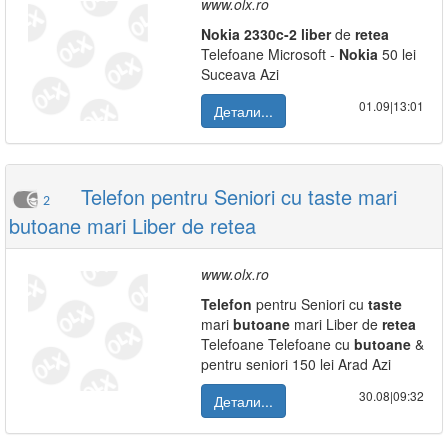
www.olx.ro
Nokia
2330c-2
liber
de
retea
Telefoane Microsoft -
Nokia
50 lei
Suceava Azi
01.09|13:01
Детали...
Telefon pentru Seniori cu taste mari
2
butoane mari Liber de retea
www.olx.ro
Telefon
pentru Seniori cu
taste
mari
butoane
mari Liber de
retea
Telefoane Telefoane cu
butoane
&
pentru seniori 150 lei Arad Azi
30.08|09:32
Детали...