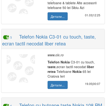
telefoane & tablete Alte accesorii
telefoane 50 lei Sibiu Azi
01.03|12:25
Детали...
Telefon Nokia C3-01 cu touch, taste,
5
ecran tactil necodat liber retea
www.olx.ro
Telefon
Nokia
C3-01 cu touch,
taste
,ecran tactil necodat
liber
retea
Telefoane
Nokia
65 lei
Craiova Ieri
19.05|00:07
Детали...
Telefon cu butoane taste Nokia 108 RM