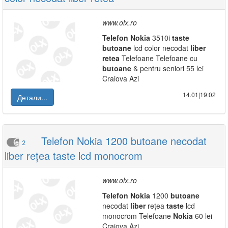
www.olx.ro
Telefon
Nokia
3510i
taste
butoane
lcd color necodat
liber
retea
Telefoane Telefoane cu
butoane
& pentru seniori 55 lei
Craiova Azi
14.01|19:02
Детали...
Telefon Nokia 1200 butoane necodat
2
liber rețea taste lcd monocrom
www.olx.ro
Telefon
Nokia
1200
butoane
necodat
liber
rețea
taste
lcd
monocrom Telefoane
Nokia
60 lei
Craiova Azi