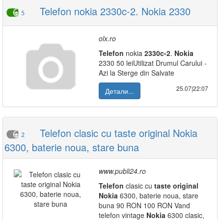
Telefon nokia 2330c-2. Nokia 2330
5
olx.ro
Telefon
nokia
2330c-2
.
Nokia
2330 50 leiUtilizat Drumul Carului -
Azi la Sterge din Salvate
25.07|22:07
Детали...
Telefon clasic cu taste original Nokia
2
6300, baterie noua, stare buna
www.publi24.ro
Telefon
clasic cu
taste
original
Nokia
6300, baterie noua, stare
buna 90 RON 100 RON Vand
telefon vintage
Nokia
6300 clasic,