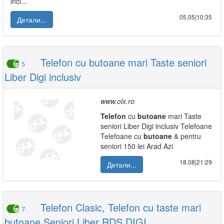
incl...
05.05|10:35
Детали...
Telefon cu butoane mari Taste seniori
5
Liber Digi inclusiv
www.olx.ro
Telefon
cu
butoane
mari Taste
seniori Liber Digi inclusiv Telefoane
Telefoane cu
butoane
& pentru
seniori 150 lei Arad Azi
18.08|21:29
Детали...
Telefon Clasic, Telefon cu taste mari
7
butoane Seniori Liber RDS DIGI