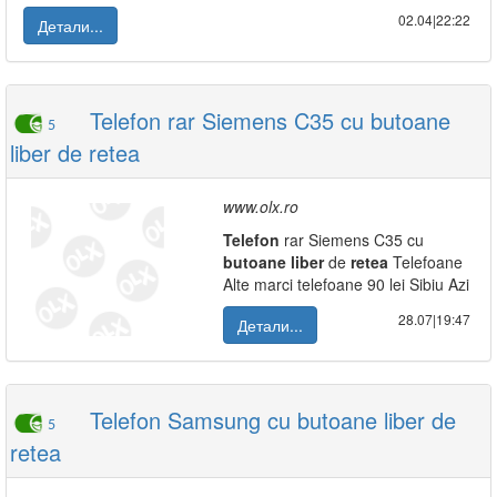
02.04|22:22
Детали...
Telefon rar Siemens C35 cu butoane
5
liber de retea
www.olx.ro
Telefon
rar Siemens C35 cu
butoane
liber
de
retea
Telefoane
Alte marci telefoane 90 lei Sibiu Azi
28.07|19:47
Детали...
Telefon Samsung cu butoane liber de
5
retea