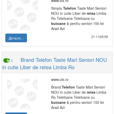
www.olx.ro
Simplu
Telefon
Taste Mari Seniori
NOU in cutie Liber de
retea
Limba
Ro Telefoane Telefoane cu
butoane
& pentru seniori 150 lei
Arad Azi
21.11|09:59
Детали...
Brand Telefon Taste Mari Seniori NOU
5
in cutie Liber de retea Limba Ro
www.olx.ro
Brand
Telefon
Taste Mari Seniori
NOU in cutie Liber de
retea
Limba
Ro Telefoane Telefoane cu
butoane
& pentru seniori 150 lei
Arad Azi