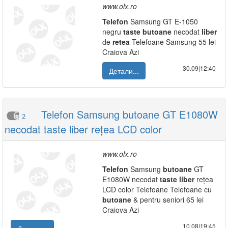
www.olx.ro
Telefon
Samsung GT E-1050
negru
taste
butoane
necodat
liber
de
retea
Telefoane Samsung 55 lei
Craiova Azi
30.09|12:40
Детали...
Telefon Samsung butoane GT E1080W
2
necodat taste liber rețea LCD color
www.olx.ro
Telefon
Samsung
butoane
GT
E1080W necodat
taste
liber
rețea
LCD color Telefoane Telefoane cu
butoane
& pentru seniori 65 lei
Craiova Azi
10.08|19:45