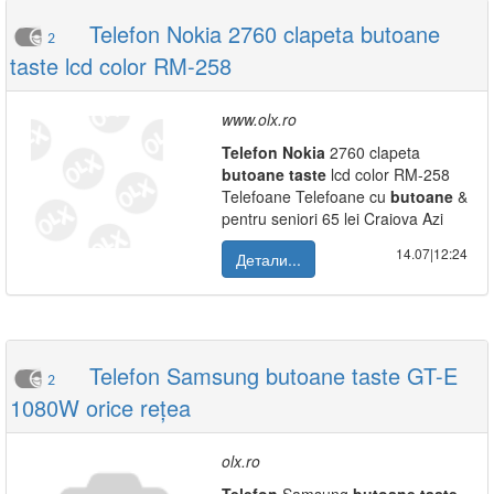
Telefon Nokia 2760 clapeta butoane
2
taste lcd color RM-258
www.olx.ro
Telefon
Nokia
2760 clapeta
butoane
taste
lcd color RM-258
Telefoane Telefoane cu
butoane
&
pentru seniori 65 lei Craiova Azi
14.07|12:24
Детали...
Telefon Samsung butoane taste GT-E
2
1080W orice rețea
olx.ro