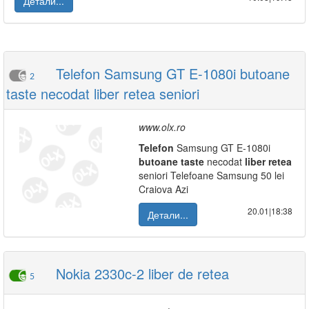
Детали...
Telefon Samsung GT E-1080i butoane
2
taste necodat liber retea seniori
www.olx.ro
Telefon
Samsung GT E-1080i
butoane
taste
necodat
liber
retea
seniori Telefoane Samsung 50 lei
Craiova Azi
20.01|18:38
Детали...
Nokia 2330c-2 liber de retea
5