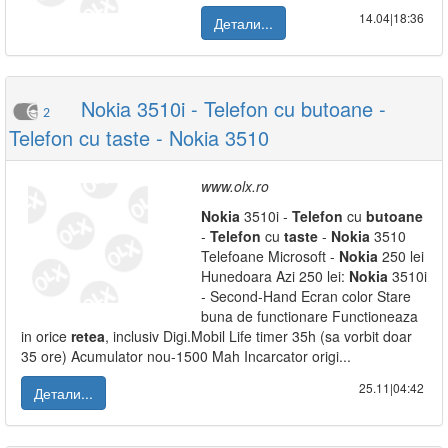
14.04|18:36
Детали...
Nokia 3510i - Telefon cu butoane -
2
Telefon cu taste - Nokia 3510
www.olx.ro
Nokia
3510i -
Telefon
cu
butoane
-
Telefon
cu
taste
-
Nokia
3510
Telefoane Microsoft -
Nokia
250 lei
Hunedoara Azi 250 lei:
Nokia
3510i
- Second-Hand Ecran color Stare
buna de functionare Functioneaza
in orice
retea
, inclusiv Digi.Mobil Life timer 35h (sa vorbit doar
35 ore) Acumulator nou-1500 Mah Incarcator origi...
25.11|04:42
Детали...