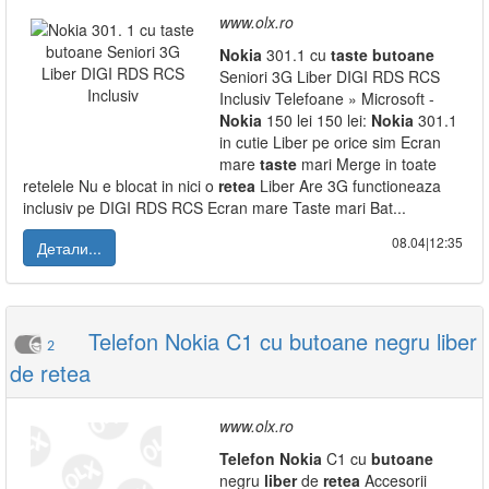
www.olx.ro
Nokia
301.1 cu
taste
butoane
Seniori 3G Liber DIGI RDS RCS
Inclusiv Telefoane » Microsoft -
Nokia
150 lei 150 lei:
Nokia
301.1
in cutie Liber pe orice sim Ecran
mare
taste
mari Merge in toate
retelele Nu e blocat in nici o
retea
Liber Are 3G functioneaza
inclusiv pe DIGI RDS RCS Ecran mare Taste mari Bat...
08.04|12:35
Детали...
Telefon Nokia C1 cu butoane negru liber
2
de retea
www.olx.ro
Telefon
Nokia
C1 cu
butoane
negru
liber
de
retea
Accesorii