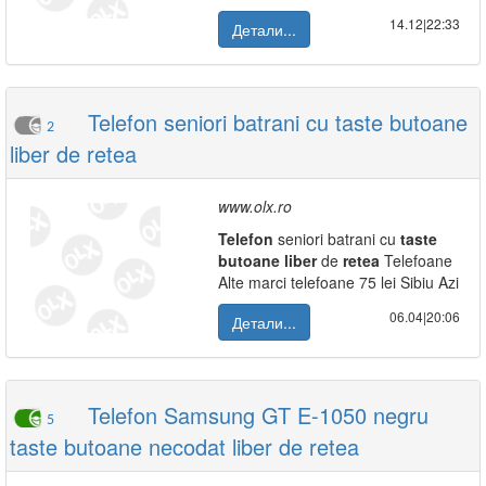
14.12|22:33
Детали...
Telefon seniori batrani cu taste butoane
2
liber de retea
www.olx.ro
Telefon
seniori batrani cu
taste
butoane
liber
de
retea
Telefoane
Alte marci telefoane 75 lei Sibiu Azi
06.04|20:06
Детали...
Telefon Samsung GT E-1050 negru
5
taste butoane necodat liber de retea