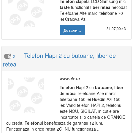
Telefon
clapeta LCD Samsung mic
taste
functional
liber
retea
necodat
Telefoane Alte marci telefoane 70
lei Craiova Azi
31.07|00:43
Детали...
Telefon Hapi 2 cu butoane, liber de
2
retea
www.olx.ro
Telefon
Hapi 2 cu
butoane
,
liber
de
retea
Telefoane Alte marci
telefoane 150 lei Huedin Azi 150
lei: Vand telefon HAPI 2, telefonul
este NOU, SIGILAT, in cutie are
incarcator si o cartela de ORANGE
cu credit.
Telefon
ul beneficiaza de garantie 12 luni.
Functionaza in orice
retea
2G, NU functioneaza ...