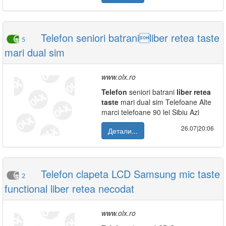
Telefon seniori batraniliber retea taste
5
mari dual sim
www.olx.ro
Telefon
seniori batrani
liber
retea
taste
mari dual sim Telefoane Alte
marci telefoane 90 lei Sibiu Azi
26.07|20:06
Детали...
Telefon clapeta LCD Samsung mic taste
2
functional liber retea necodat
www.olx.ro