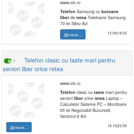
www.olx.ro
Telefon
Samsung cu
butoane
liber
de
retea
Telefoane Samsung
70 lei Sibiu Azi
13.09|18:32
Детали...
Telefon clasic cu taste mari pentru
7
seniori liber orice retea
www.olx.ro
Telefon
clasic cu
taste
mari pentru
seniori
liber
orice
retea
Laptop –
Calculator Sisteme PC – Monitoare
65 lei Negociabil Bucuresti,
Sectorul 6 Azi
18.10|22:36
Детали...