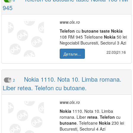
6
945
www.olx.ro
Telefon
cu
butoane
taste
Nokia
108 RM 945 Telefoane
Nokia
50 lei
Negociabil Bucuresti, Sectorul 3 Azi
22.03|21:16
Детали...
Nokia 1110. Nota 10. Limba romana.
2
Liber retea. Telefon cu butoane.
www.olx.ro
Nokia
1110. Nota 10. Limba
romana. Liber
retea
.
Telefon
cu
butoane
. Telefoane
Nokia
230 lei
Bucuresti, Sectorul 4 Azi