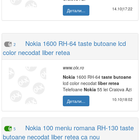
14.10|17:22
Детали...
Nokia 1600 RH-64 taste butoane lcd
2
color necodat liber retea
www.olx.ro
Nokia
1600 RH-64
taste
butoane
lcd color necodat
liber
retea
Telefoane
Nokia
55 lei Craiova Azi
10.10|18:02
Детали...
Nokia 100 meniu romana RH-130 taste
5
butoane necodat liber retea ca nou