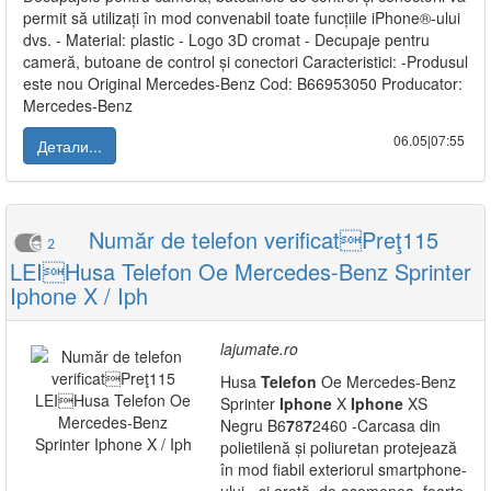
permit să utilizați în mod convenabil toate funcțiile iPhone®-ului
dvs. - Material: plastic - Logo 3D cromat - Decupaje pentru
cameră, butoane de control și conectori Caracteristici: -Produsul
este nou Original Mercedes-Benz Cod: B66953050 Producator:
Mercedes-Benz
06.05|07:55
Детали...
Număr de telefon verificatPreţ115
2
LEIHusa Telefon Oe Mercedes-Benz Sprinter
Iphone X / Iph
lajumate.ro
Husa
Telefon
Oe Mercedes-Benz
Sprinter
Iphone
X
Iphone
XS
Negru B6
7
8
7
2460 -Carcasa din
polietilenă și poliuretan protejează
în mod fiabil exteriorul smartphone-