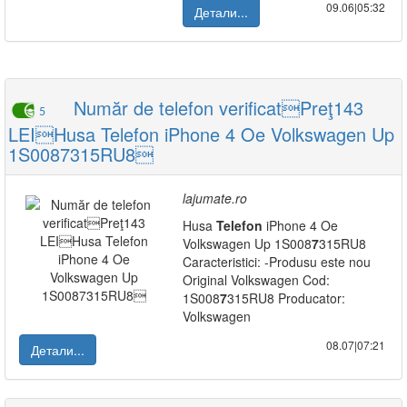
09.06|05:32
Детали...
Număr de telefon verificatPreţ143
5
LEIHusa Telefon iPhone 4 Oe Volkswagen Up
1S0087315RU8
lajumate.ro
Husa
Telefon
iPhone 4 Oe
Volkswagen Up 1S008
7
315RU8
Caracteristici: -Produsu este nou
Original Volkswagen Cod:
1S008
7
315RU8 Producator:
Volkswagen
08.07|07:21
Детали...