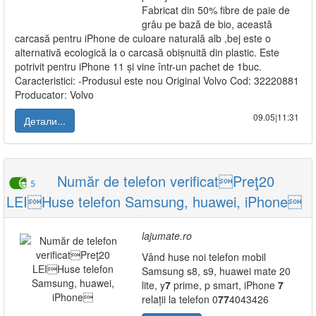
Fabricat din 50% fibre de paie de
grâu pe bază de bio, această
carcasă pentru iPhone de culoare naturală alb ,bej este o
alternativă ecologică la o carcasă obișnuită din plastic. Este
potrivit pentru iPhone 11 și vine într-un pachet de 1buc.
Caracteristici: -Produsul este nou Original Volvo Cod: 32220881
Producator: Volvo
09.05|11:31
Детали...
Număr de telefon verificatPreţ20
5
LEIHuse telefon Samsung, huawei, iPhone
lajumate.ro
Vând huse noi telefon mobil
Samsung s8, s9, huawei mate 20
lite, y
7
prime, p smart, iPhone
7
relații la telefon 0
7
7
4043426