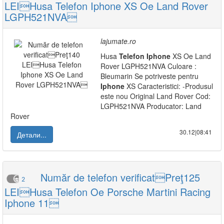
LEIHusa Telefon Iphone XS Oe Land Rover
LGPH521NVA
lajumate.ro
Husa
Telefon
Iphone
XS Oe Land
Rover LGPH521NVA Culoare :
Bleumarin Se potriveste pentru
Iphone
XS Caracteristici: -Produsul
este nou Original Land Rover Cod:
LGPH521NVA Producator: Land
Rover
30.12|08:41
Детали...
Număr de telefon verificatPreţ125
2
LEIHusa Telefon Oe Porsche Martini Racing
Iphone 11