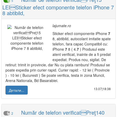
5
LEISticker efect componente telefon iPhone 7
8 abtibild,
lajumate.ro
Sticker efect componente iPhone
7
8, abtibild, autocolant imitatie spate
telefon, fara capac Compatibil cu:
iPhone
7
8 ( 4.
7
) Produsul este
atent verificat, inainte de a fi predat
expediat. Produs nou, sigilat. De
retinut: trimit in provincie, dar Nu cu plata ramburs! Produsul se
poate expedia prin curier rapid. Curier rapid: - 12 lei ( Provincie
) - 10 lei ( Bucuresti ) Se poate verifica, testa in zona Muncii,
Arena Nationala, Bd Basarabiei.
13.07|18:38
Детали...
Număr de telefon verificatPreţ140
2