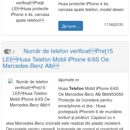
Husa protectie iPhone 4 4s,
carcasa spate telefon, model desen
17.06|20:33
Детали...
Număr de telefon verificatPreţ15
2
LEIHusa Telefon Mobil iPhone 6/6S Oe
Mercedes-Benz Alb
lajumate.ro
Husa
Telefon
Mobil iPhone 6/6S
Oe Mercedes-Benz Alb B66953050
Protecție de încredere pentru
smartphone-ul dvs.: Husa
protejează iPhone® 6 de murdărie,
lovituri și picături. Capacul cu o
stea Mercedes-Benz cromată este realizat din plastic rezistent.
Decupajele pentru cameră, butoanele de control și conectorii vă