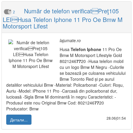
Număr de telefon verificatPreţ105
2
LEIHusa Telefon Iphone 11 Pro Oe Bmw M
Motorsport Lifest
lajumate.ro
Husa
Telefon
Iphone
11 Pro Oe
Bmw M Motorsport Lifestyle Gold
8021246
7
7
20 -Husa telefon mobil
cu un logo Bmw M Negru -Culorile
se bazează pe culoarea vehiculului
Bmw Toronto Red și pe aurul
detaliilor vehiculului Bmw -Material: Policarbonat -Culori: Roșu,
Auriu -Model: iPhone 11 Pro -Carcasă din policarbonat dur,
lucioasă -Sigla Bmw M dominantă în negru Caracteristici: -
Produsul este nou Original Bmw Cod: 8021246
7
7
20
Producator: Bmw
28.06|01:54
Детали...