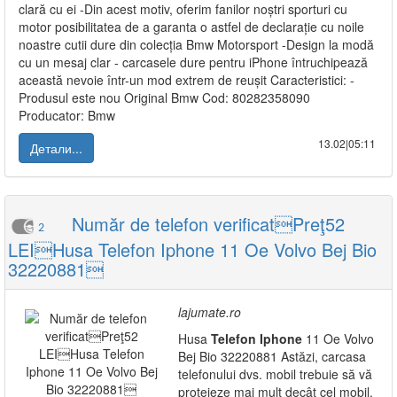
clară cu ei -Din acest motiv, oferim fanilor noștri sporturi cu
motor posibilitatea de a garanta o astfel de declarație cu noile
noastre cutii dure din colecția Bmw Motorsport -Design la modă
cu un mesaj clar - carcasele dure pentru iPhone întruchipează
această nevoie într-un mod extrem de reușit Caracteristici: -
Produsul este nou Original Bmw Cod: 80282358090
Producator: Bmw
13.02|05:11
Детали...
Număr de telefon verificatPreţ52
2
LEIHusa Telefon Iphone 11 Oe Volvo Bej Bio
32220881
lajumate.ro
Husa
Telefon
Iphone
11 Oe Volvo
Bej Bio 32220881 Astăzi, carcasa
telefonului dvs. mobil trebuie să vă
protejeze mai mult decât cel mobil.