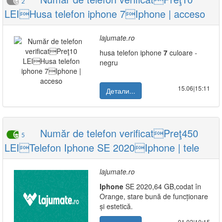
2
LEIHusa telefon iphone 7Iphone | acceso
lajumate.ro
husa telefon iphone
7
culoare -
negru
15.06|15:11
Детали...
Număr de telefon verificatPreţ450
5
LEITelefon Iphone SE 2020Iphone | tele
lajumate.ro
Iphone
SE 2020,64 GB,codat în
Orange, stare bună de funcționare
și estetică.
01.02|10:15