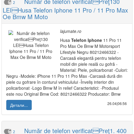
Număr de telefon verificatPreţ130
2
LEIHusa Telefon Iphone 11 Pro / 11 Pro Max
Oe Bmw M Moto
lajumate.ro
Husa
Telefon
Iphone
11 Pro 11
Pro Max Oe Bmw M Motorsport
Lifestyle Negru 80212466322 -
Carcasă elegantă pentru telefon
mobil din piele reală cu gofră -
Material: Piele, policarbonat -Culori:
Negru -Modele: iPhone 11 Pro 11 Pro Max -Carcasă dură din
piele cu gofrare în conturul vehiculului -Înveliș interior din
policarbonat -Logo Bmw M în relief Caracteristici: -Produsul
este nou Original Bmw Cod: 80212466322 Producator: Bmw
26.04|06:56
Детали...
Număr de telefon verificatPreţ1. 400
2