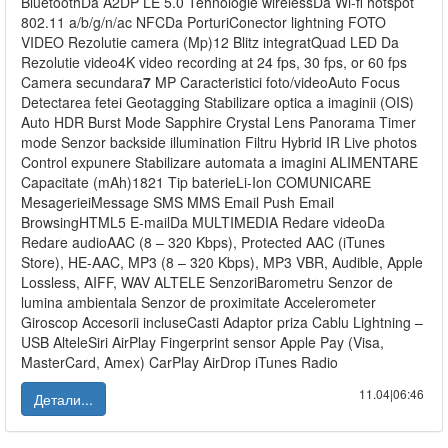
BluetoothDa A2DP LE 5.0 Tehnologie wirelessDa Wi-fi hotspot
802.11 a/b/g/n/ac NFCDa PorturiConector lightning FOTO
VIDEO Rezolutie camera (Mp)12 Blitz integratQuad LED Da
Rezolutie video4K video recording at 24 fps, 30 fps, or 60 fps
Camera secundara
7
MP Caracteristici foto/videoAuto Focus
Detectarea fetei Geotagging Stabilizare optica a imaginii (OIS)
Auto HDR Burst Mode Sapphire Crystal Lens Panorama Timer
mode Senzor backside illumination Filtru Hybrid IR Live photos
Control expunere Stabilizare automata a imagini ALIMENTARE
Capacitate (mAh)1821 Tip baterieLi-Ion COMUNICARE
MesagerieiMessage SMS MMS Email Push Email
BrowsingHTML5 E-mailDa MULTIMEDIA Redare videoDa
Redare audioAAC (8 – 320 Kbps), Protected AAC (iTunes
Store), HE-AAC, MP3 (8 – 320 Kbps), MP3 VBR, Audible, Apple
Lossless, AIFF, WAV ALTELE SenzoriBarometru Senzor de
lumina ambientala Senzor de proximitate Accelerometer
Giroscop Accesorii incluseCasti Adaptor priza Cablu Lightning –
USB AlteleSiri AirPlay Fingerprint sensor Apple Pay (Visa,
MasterCard, Amex) CarPlay AirDrop iTunes Radio
11.04|06:46
Детали...