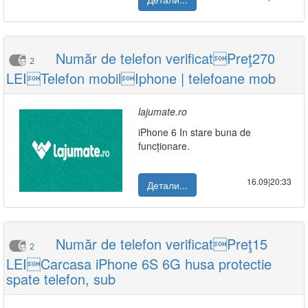
Număr de telefon verificatPreţ270
2
LEITelefon mobilIphone | telefoane mob
lajumate.ro
iPhone 6 In stare buna de
funcționare.
16.09|20:33
Детали...
Număr de telefon verificatPreţ15
2
LEICarcasa iPhone 6S 6G husa protectie
spate telefon, sub