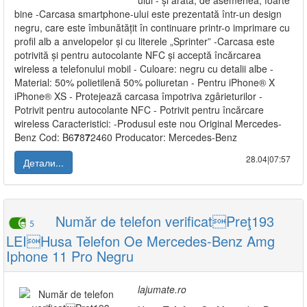
ului - și arată, de asemenea, foarte
bine -Carcasa smartphone-ului este prezentată într-un design
negru, care este îmbunătățit în continuare printr-o imprimare cu
profil alb a anvelopelor și cu literele „Sprinter” -Carcasa este
potrivită și pentru autocolante NFC și acceptă încărcarea
wireless a telefonului mobil - Culoare: negru cu detalii albe -
Material: 50% polietilenă 50% poliuretan - Pentru iPhone® X
iPhone® XS - Protejează carcasa împotriva zgârieturilor -
Potrivit pentru autocolante NFC - Potrivit pentru încărcare
wireless Caracteristici: -Produsul este nou Original Mercedes-
Benz Cod: B6
7
8
7
2460 Producator: Mercedes-Benz
28.04|07:57
Детали...
Număr de telefon verificatPreţ193
5
LEIHusa Telefon Oe Mercedes-Benz Amg
Iphone 11 Pro Negru
lajumate.ro