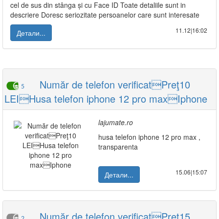
cel de sus din stânga și cu Face ID Toate detaliile sunt in
descriere Doresc seriozitate persoanelor care sunt interesate
11.12|16:02
Детали...
Număr de telefon verificatPreţ10
5
LEIHusa telefon iphone 12 pro maxIphone
lajumate.ro
husa telefon iphone 12 pro max ,
transparenta
15.06|15:07
Детали...
Număr de telefon verificatPreţ15
2