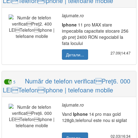
LEITelefonIphone | telefoane mobile
lajumate.ro
Iphone
11 pro MAX stare
impecabila capacitate stocare 256
gb preț 2400 RON negociabil la
fata locului
27.09|14:47
Детали...
Număr de telefon verificatPreţ6. 000
5
LEITelefonIphone | telefoane mobile
lajumate.ro
Vand
Iphone
14 pro max gold
128gb,telefonul este nou si sigilat
02.03|16:34
Детали...