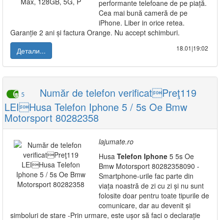
performante telefoane de pe piață.
Cea mai bună cameră de pe
iPhone. Liber in orice retea.
Garanție 2 ani și factura Orange. Nu accept schimburi.
18.01|19:02
Детали...
Număr de telefon verificatPreţ119
5
LEIHusa Telefon Iphone 5 / 5s Oe Bmw
Motorsport 80282358
lajumate.ro
Husa
Telefon
Iphone
5 5s Oe
Bmw Motorsport 80282358090 -
Smartphone-urile fac parte din
viața noastră de zi cu zi și nu sunt
folosite doar pentru toate tipurile de
comunicare, dar au devenit și
simboluri de stare -Prin urmare, este ușor să faci o declarație