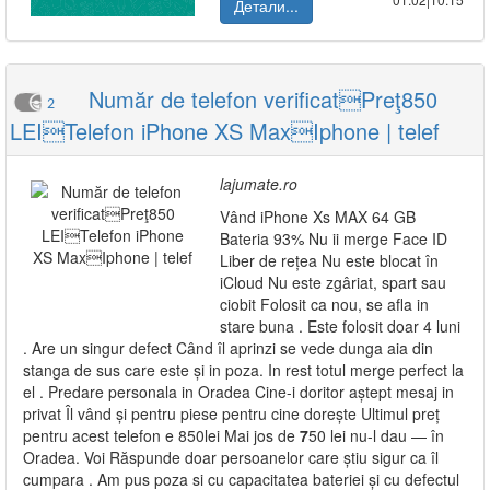
Детали...
Număr de telefon verificatPreţ850
2
LEITelefon iPhone XS MaxIphone | telef
lajumate.ro
Vând iPhone Xs MAX 64 GB
Bateria 93% Nu ii merge Face ID
Liber de rețea Nu este blocat în
iCloud Nu este zgâriat, spart sau
ciobit Folosit ca nou, se afla in
stare buna . Este folosit doar 4 luni
. Are un singur defect Când îl aprinzi se vede dunga aia din
stanga de sus care este și in poza. In rest totul merge perfect la
el . Predare personala in Oradea Cine-i doritor aștept mesaj in
privat Îl vând și pentru piese pentru cine dorește Ultimul preț
pentru acest telefon e 850lei Mai jos de
7
50 lei nu-l dau — în
Oradea. Voi Răspunde doar persoanelor care știu sigur ca îl
cumpara . Am pus poza si cu capacitatea bateriei și cu defectul