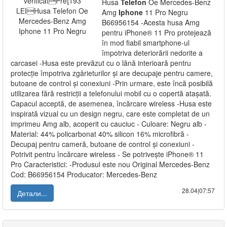
Husa
Telefon
Oe Mercedes-Benz
Amg
Iphone
11 Pro Negru
B66956154 -Acesta husa Amg
pentru iPhone® 11 Pro protejează
în mod fiabil smartphone-ul
împotriva deteriorării nedorite a
carcasei -Husa este prevăzut cu o lână interioară pentru
protecție împotriva zgârieturilor și are decupaje pentru camere,
butoane de control și conexiuni -Prin urmare, este încă posibilă
utilizarea fără restricții a telefonului mobil cu o copertă atașată.
Capacul acceptă, de asemenea, încărcare wireless -Husa este
inspirată vizual cu un design negru, care este completat de un
imprimeu Amg alb, acoperit cu cauciuc - Culoare: Negru alb -
Material: 44% policarbonat 40% silicon 16% microfibră -
Decupaj pentru cameră, butoane de control și conexiuni -
Potrivit pentru încărcare wireless - Se potrivește iPhone® 11
Pro Caracteristici: -Produsul este nou Original Mercedes-Benz
Cod: B66956154 Producator: Mercedes-Benz
28.04|07:57
Детали...