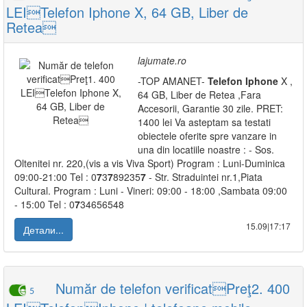
LEITelefon Iphone X, 64 GB, Liber de
Retea
lajumate.ro
-TOP AMANET-
Telefon
Iphone
X ,
64 GB, Liber de Retea ,Fara
Accesorii, Garantie 30 zile. PRET:
1400 lei Va asteptam sa testati
obiectele oferite spre vanzare in
una din locatiile noastre : - Sos.
Oltenitei nr. 220,(vis a vis Viva Sport) Program : Luni-Duminica
09:00-21:00 Tel : 0
7
3
7
89235
7
- Str. Straduintei nr.1,Piata
Cultural. Program : Luni - Vineri: 09:00 - 18:00 ,Sambata 09:00
- 15:00 Tel : 0
7
34656548
15.09|17:17
Детали...
Număr de telefon verificatPreţ2. 400
5