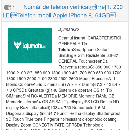
Număr de telefon verificatPreţ1. 200
2
LEITelefon mobil Apple iPhone 8, 64GB
lajumate.ro
Geamul fisurat, CARACTERISTICI
GENERALE Tip
Telefon
Smartphone Sloturi
SimSingle Sim Rezistente laIP6
7
GENERAL TouchscreenDa
Frecventa retea3G: 850 900 1
7
00
1900 2100 2G: 850 900 1800 1900 4G:
7
00 800 850 900 1
7
00
1800 1900 2000 2100 2300 2500 2600 Model ProcesorA11
Bionic CuloareAuriu Dimensiuni (W x H x D mm)6
7
.3 x 138.4 x
7
.3 GPSDa Greutate (g)148 Sistem de operareiOS 11 Tip
SIMnanoSIM RO-ALERTDa MEMORIE Memorie RAM2 GB
Memorie interna64 GB AFISAJ Tip displayIPS LCD Retina HD
display Rezolutie (pixeli)1334 x
7
50 Numar culori16 M
Diagonala display (inch)4.
7
FunctiiRetina display Shatter proof
3D Touch True tone Fingerprint-resistant oleophobic coating
Display Zoom CONECTIVITATE GPRSDa Tehnologie