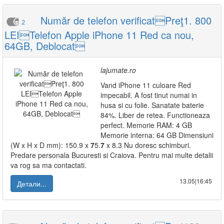
Număr de telefon verificatPreţ1. 800
2
LEITelefon Apple iPhone 11 Red ca nou,
64GB, Deblocat
lajumate.ro
Vand iPhone 11 culoare Red
impecabil. A fost tinut numai in
husa si cu folie. Sanatate baterie
84%. Liber de retea. Functioneaza
perfect. Memorie RAM: 4 GB
Memorie interna: 64 GB Dimensiuni
(W x H x D mm): 150.9 x
7
5.
7
x 8.3 Nu doresc schimburi.
Predare personala Bucuresti si Craiova. Pentru mai multe detalii
va rog sa ma contactati.
13.05|16:45
Детали...