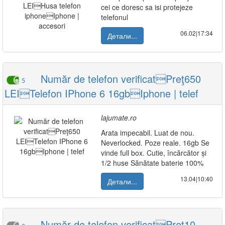
cei ce doresc sa isi protejeze
telefonul
06.02|17:34
Детали...
Număr de telefon verificatPreţ650
5
LEITelefon IPhone 6 16gbIphone | telef
lajumate.ro
Arata impecabil. Luat de nou.
Neverlocked. Poze reale. 16gb Se
vinde full box. Cutie, încărcător și
1/2 huse Sănătate baterie 100%
13.04|10:40
Детали...
Număr de telefon verificatPreţ10