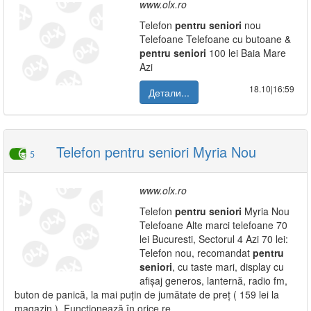
www.olx.ro
Telefon
pentru
seniori
nou
Telefoane Telefoane cu butoane &
pentru
seniori
100 lei Baia Mare
Azi
18.10|16:59
Детали...
Telefon pentru seniori Myria Nou
5
www.olx.ro
Telefon
pentru
seniori
Myria Nou
Telefoane Alte marci telefoane 70
lei Bucuresti, Sectorul 4 Azi 70 lei:
Telefon nou, recomandat
pentru
seniori
, cu taste mari, display cu
afișaj generos, lanternă, radio fm,
buton de panică, la mai puțin de jumătate de preț ( 159 lei la
magazin ). Funcționează în orice re...