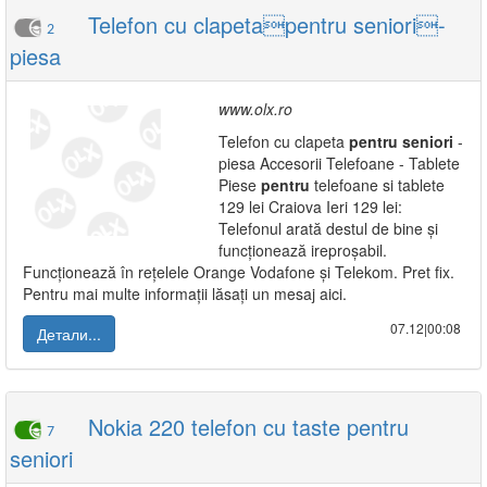
Telefon cu clapetapentru seniori-
2
piesa
www.olx.ro
Telefon cu clapeta
pentru
seniori
-
piesa Accesorii Telefoane - Tablete
Piese
pentru
telefoane si tablete
129 lei Craiova Ieri 129 lei:
Telefonul arată destul de bine și
funcționează ireproșabil.
Funcționează în rețelele Orange Vodafone și Telekom. Pret fix.
Pentru mai multe informații lăsați un mesaj aici.
07.12|00:08
Детали...
Nokia 220 telefon cu taste pentru
7
seniori