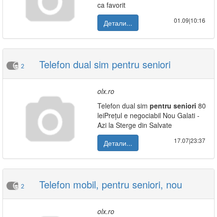
ca favorit
01.09|10:16
Детали...
Telefon dual sim pentru seniori
2
olx.ro
Telefon dual sim
pentru
seniori
80
leiPrețul e negociabil Nou Galati -
Azi la Sterge din Salvate
17.07|23:37
Детали...
Telefon mobil, pentru seniori, nou
2
olx.ro