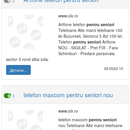
2
www.olx.ro
Artfone telefon
pentru
seniori
Telefoane Alte marci telefoane 100
lei Bucuresti, Sectorul 3 Azi 100 lei:
Telefon
pentru
seniori
Artfone
NOU - SIGILAT - Pret FIX - Fara
Schimburi - Predare personala
sector 3 rond alba iulia.
06.05|02:10
Детали...
telefon maxcom pentru seniori nou
5
www.olx.ro
telefon maxcom
pentru
seniori
nou Telefoane Alte marci telefoane