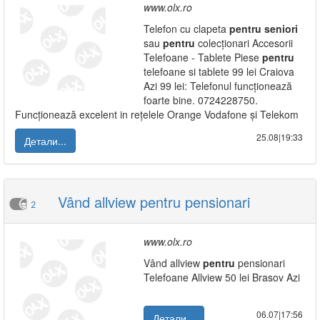
www.olx.ro
Telefon cu clapeta
pentru
seniori
sau
pentru
colecționari Accesorii
Telefoane - Tablete Piese
pentru
telefoane si tablete 99 lei Craiova
Azi 99 lei: Telefonul funcționează
foarte bine. 0724228750.
Funcționează excelent in rețelele Orange Vodafone și Telekom
25.08|19:33
Детали...
Vând allview pentru pensionari
2
www.olx.ro
Vând allview
pentru
pensionari
Telefoane Allview 50 lei Brasov Azi
06.07|17:56
Детали...