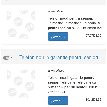
www.olx.ro
Telefon mobil
pentru
seniori
.
Telefoane Telefoane cu butoane &
pentru
seniori
89 lei Timisoara Azi
07.07|22:06
Детали...
Telefon nou in garantie pentru seniori
2
www.olx.ro
Telefon nou in garantie
pentru
seniori
Telefoane Telefoane cu
butoane &
pentru
seniori
190 lei
Oradea Azi
30.12|02:32
Детали...