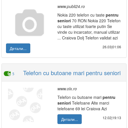
www.publi24.ro
Nokia 220 telefon cu taste
pentru
seniori
70 RON Nokia 220 Telefon
cu taste utilizat foarte putin Se
vinde cu incarcator, manual utilizar
... Craiova Dolj Telefon validat azi
26.03|01:06
Детали...
Telefon cu butoane mari pentru seniori
5
www.olx.ro
Telefon cu butoane mari
pentru
seniori
Telefoane Alte marci
telefoane 69 lei Craiova Azi
12.02|19:13
Детали...