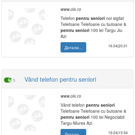
www.olx.ro
Telefon
pentru
seniori
noi sigilat
Telefoane Telefoane cu butoane &
pentru
seniori
100 lei Targu Jiu
Azi
16.04|20:31
Детали...
Vând telefon pentru seniori
5
www.olx.ro
Vând telefon
pentru
seniori
Telefoane Telefoane cu butoane &
pentru
seniori
100 lei Negociabil
Targu-Mures Azi
19.04|15:34
Детали...