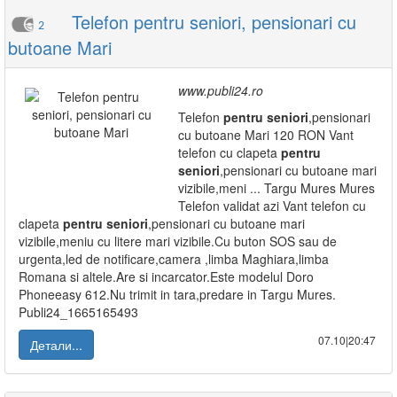
Telefon pentru seniori, pensionari cu
2
butoane Mari
www.publi24.ro
Telefon
pentru
seniori
,pensionari
cu butoane Mari 120 RON Vant
telefon cu clapeta
pentru
seniori
,pensionari cu butoane mari
vizibile,meni ... Targu Mures Mures
Telefon validat azi Vant telefon cu
clapeta
pentru
seniori
,pensionari cu butoane mari
vizibile,meniu cu litere mari vizibile.Cu buton SOS sau de
urgenta,led de notificare,camera ,limba Maghiara,limba
Romana si altele.Are si incarcator.Este modelul Doro
Phoneeasy 612.Nu trimit in tara,predare in Targu Mures.
Publi24_1665165493
07.10|20:47
Детали...