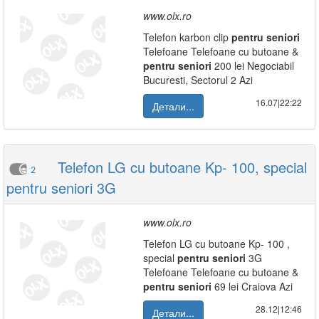
www.olx.ro
Telefon karbon clip
pentru
seniori
Telefoane Telefoane cu butoane &
pentru
seniori
200 lei Negociabil
Bucuresti, Sectorul 2 Azi
16.07|22:22
Детали...
Telefon LG cu butoane Kp- 100, special
2
pentru seniori 3G
www.olx.ro
Telefon LG cu butoane Kp- 100 ,
special
pentru
seniori
3G
Telefoane Telefoane cu butoane &
pentru
seniori
69 lei Craiova Azi
28.12|12:46
Детали...