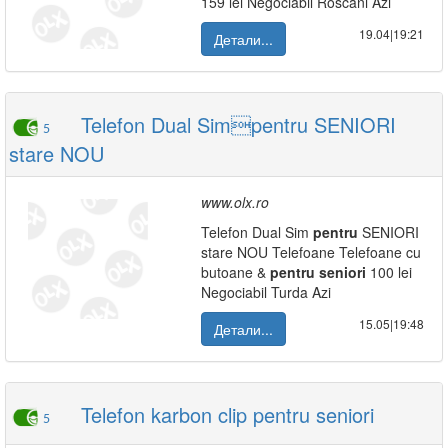
159 lei Negociabil Roscani Azi
19.04|19:21
Детали...
Telefon Dual Simpentru SENIORI
5
stare NOU
www.olx.ro
Telefon Dual Sim
pentru
SENIORI
stare NOU Telefoane Telefoane cu
butoane &
pentru
seniori
100 lei
Negociabil Turda Azi
15.05|19:48
Детали...
Telefon karbon clip pentru seniori
5