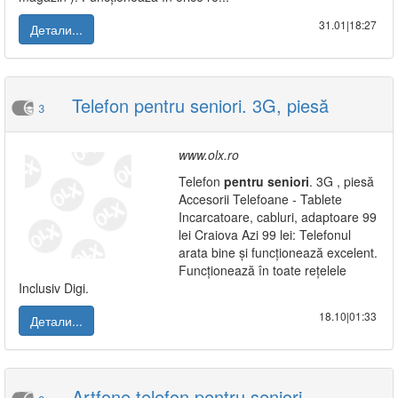
31.01|18:27
Детали...
Telefon pentru seniori. 3G, piesă
3
www.olx.ro
Telefon
pentru
seniori
. 3G , piesă
Accesorii Telefoane - Tablete
Incarcatoare, cabluri, adaptoare 99
lei Craiova Azi 99 lei: Telefonul
arata bine și funcționează excelent.
Funcționează în toate rețelele
Inclusiv Digi.
18.10|01:33
Детали...
Artfone telefon pentru seniori