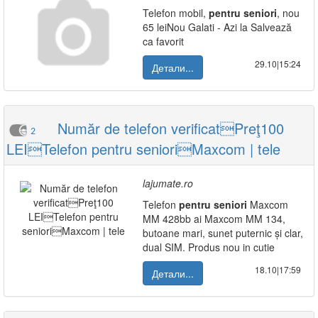
Telefon mobil,
pentru
seniori
, nou
65 leiNou Galati - Azi la Salvează
ca favorit
29.10|15:24
Детали...
Număr de telefon verificatPreţ100
2
LEITelefon pentru senioriMaxcom | tele
lajumate.ro
Telefon
pentru
seniori
Maxcom
MM 428bb ai Maxcom MM 134,
butoane mari, sunet puternic și clar,
dual SIM. Produs nou in cutie
18.10|17:59
Детали...