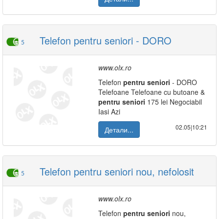
Telefon pentru seniori - DORO
5
www.olx.ro
Telefon
pentru
seniori
- DORO
Telefoane Telefoane cu butoane &
pentru
seniori
175 lei Negociabil
Iasi Azi
02.05|10:21
Детали...
Telefon pentru seniori nou, nefolosit
5
www.olx.ro
Telefon
pentru
seniori
nou,