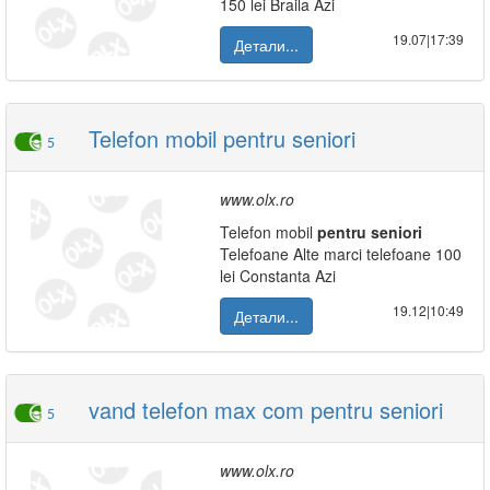
150 lei Braila Azi
19.07|17:39
Детали...
Telefon mobil pentru seniori
5
www.olx.ro
Telefon mobil
pentru
seniori
Telefoane Alte marci telefoane 100
lei Constanta Azi
19.12|10:49
Детали...
vand telefon max com pentru seniori
5
www.olx.ro