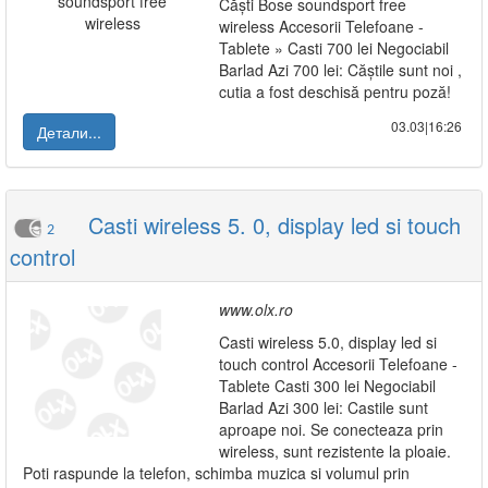
Căști Bose soundsport free
wireless Accesorii Telefoane -
Tablete » Casti 700 lei Negociabil
Barlad Azi 700 lei: Căștile sunt noi ,
cutia a fost deschisă pentru poză!
03.03|16:26
Детали...
Casti wireless 5. 0, display led si touch
2
control
www.olx.ro
Casti wireless 5.0, display led si
touch control Accesorii Telefoane -
Tablete Casti 300 lei Negociabil
Barlad Azi 300 lei: Castile sunt
aproape noi. Se conecteaza prin
wireless, sunt rezistente la ploaie.
Poti raspunde la telefon, schimba muzica si volumul prin