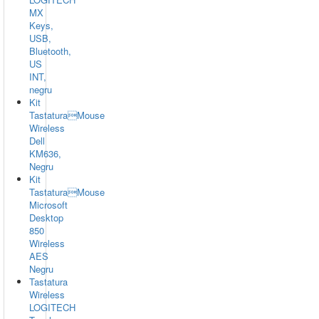
MX
Keys,
USB,
Bluetooth,
US
INT,
negru
Kit
TastaturaMouse
Wireless
Dell
KM636,
Negru
Kit
TastaturaMouse
Microsoft
Desktop
850
Wireless
AES
Negru
Tastatura
Wireless
LOGITECH