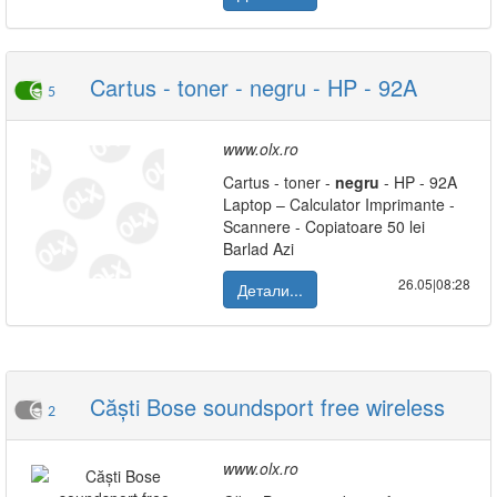
Cartus - toner - negru - HP - 92A
5
www.olx.ro
Cartus - toner -
negru
- HP - 92A
Laptop – Calculator Imprimante -
Scannere - Copiatoare 50 lei
Barlad Azi
26.05|08:28
Детали...
Căști Bose soundsport free wireless
2
www.olx.ro