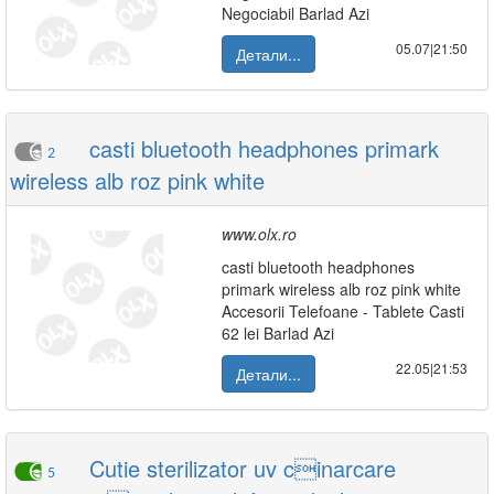
Negociabil Barlad Azi
05.07|21:50
Детали...
casti bluetooth headphones primark
2
wireless alb roz pink white
www.olx.ro
casti bluetooth headphones
primark wireless alb roz pink white
Accesorii Telefoane - Tablete Casti
62 lei Barlad Azi
22.05|21:53
Детали...
Cutie sterilizator uv cinarcare
5