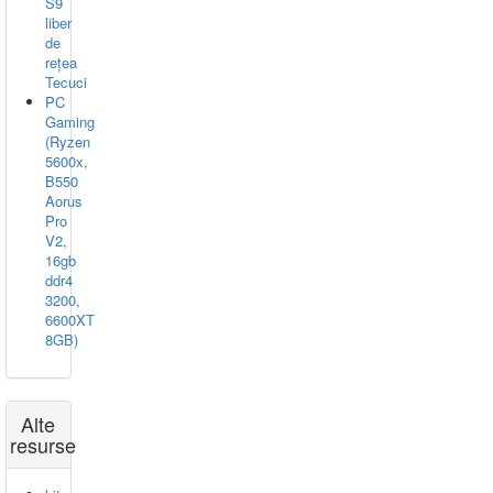
S9
liber
de
rețea
Tecuci
PC
Gaming
(Ryzen
5600x,
B550
Aorus
Pro
V2,
16gb
ddr4
3200,
6600XT
8GB)
Alte
resurse