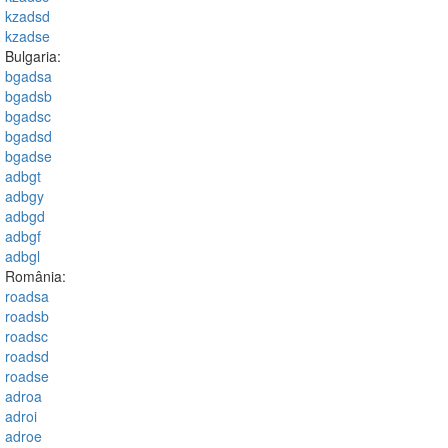
kzadsd
kzadse
Bulgaria:
bgadsa
bgadsb
bgadsc
bgadsd
bgadse
adbgt
adbgy
adbgd
adbgf
adbgl
România:
roadsa
roadsb
roadsc
roadsd
roadse
adroa
adroi
adroe