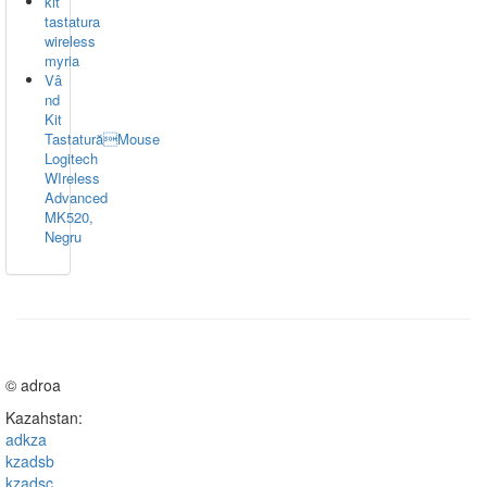
kit
tastatura
wireless
myria
Vâ
nd
Kit
TastaturăMouse
Logitech
WIreless
Advanced
MK520,
Negru
© adroa
Kazahstan:
adkza
kzadsb
kzadsc