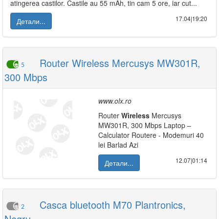
atingerea castilor. Castile au 55 mAh, tin cam 5 ore, iar cut...
17.04|19:20
Детали...
Router Wireless Mercusys MW301R,
5
300 Mbps
www.olx.ro
Router
Wireless
Mercusys
MW301R, 300 Mbps Laptop –
Calculator Routere - Modemuri 40
lei Barlad Azi
12.07|01:14
Детали...
Casca bluetooth M70 Plantronics,
2
Negru