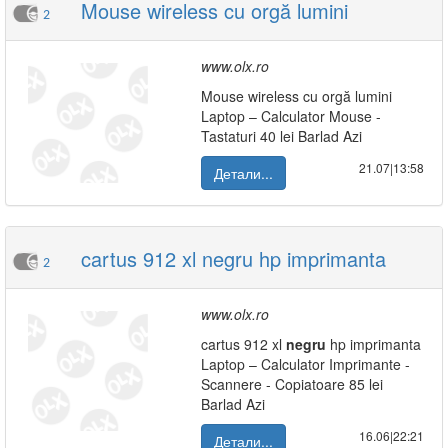
Mouse wireless cu orgă lumini
2
www.olx.ro
Mouse wireless cu orgă lumini
Laptop – Calculator Mouse -
Tastaturi 40 lei Barlad Azi
21.07|13:58
Детали...
cartus 912 xl negru hp imprimanta
2
www.olx.ro
cartus 912 xl
negru
hp imprimanta
Laptop – Calculator Imprimante -
Scannere - Copiatoare 85 lei
Barlad Azi
16.06|22:21
Детали...