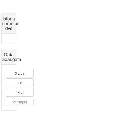
Istoria
cererilor
dvs
Data
adăugată
3 ziua
7 zi
14 zi
tot timpul