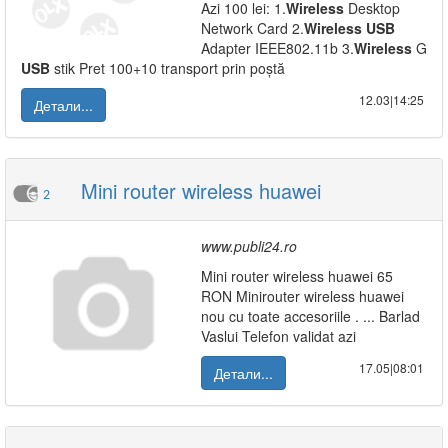
Azi 100 lei: 1.
Wireless
Desktop
Network Card 2.
Wireless
USB
Adapter IEEE802.11b 3.
Wireless
G
USB
stik Pret 100+10 transport prin poștă
12.03|14:25
Детали...
Mini router wireless huawei
2
www.publi24.ro
Mini router wireless huawei 65
RON Minirouter wireless huawei
nou cu toate accesoriile . ... Barlad
Vaslui Telefon validat azi
17.05|08:01
Детали...