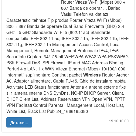
Router Viteza Wi-Fi (Mbps) 300 +
867 Banda de operar ... Barlad
Vaslui Telefon validat azi
Caracteristici tehnice Tip produs Router Viteza Wi-Fi (Mbps)
300 + 867 Banda de operare Dual-Band Frecventa (GHz) 2.4
GHz - 5 GHz Standarde Wi-Fi 5 (802.11ac) Standarde
compatibile IEEE 802.11 ac, IEEE 802.11a, IEEE 802.11b, IEEE
802.11g, IEEE 802.11n Management Access Control, Local
Management, Remote Management Protocoale IPv4, IPv6
Securitate Criptare 64/128-bit WEP,WPA WPA2,WPA-PSKWPA2-
PSK Firewall DoS, SPI Firewall, IP and MAC Address Binding
Porturi 4 x LAN, 1 x WAN Viteza Ethernet (Mbps) 10/100/1000
Informatii suplimentare Continut pachet
Wireless
Router Archer
A6, Adaptor alimentare, Cablu RJ-45, Ghid de instalare rapida
Activitate LED Status functionare Antena 4 antene externe fixe
si 1 antena interna DNS DynDns, NO-IP DHCP Server, Client,
DHCP Client List, Address Reservation VPN Open VPN, PPTP
VPN Facilitati Control Parental, Management Local, Host List,
White List, Black List Publi24_1666165380
19.10|10:30
Детали...