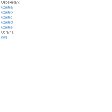
Uzbekistan:
uzadsa
uzadsb
uzadsc
uzadsd
uzadse
Ucraina:
nmj