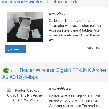
incarcatorwireless telefon oglinda
www.olx.ro
Cutie sterilizator uv c inarcare
incarcator wireless telefon oglinda
Accesorii telefoane & tablete Alte
accesorii telefoane 160 lei Barlad
Azi
08.07|10:01
Детали...
Router Wireless Gigabit TP-LINK Archer
5
A6 AC12Mbps
www.publi24.ro
Router
Wireless
Gigabit TP-LINK
Archer A6 AC12 Mbps 120 RON
Caracteristici tehnice Tip produs